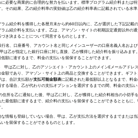
めに必要な商業的に合理的な努力を払います。標準プログラム紹介料または特
す。その結果、乙の紹介料率の実効値は乙の紹介料率表に記載されている水準
グラム紹介料を獲得した各暦月末から約60日以内に、乙が選択した下記記載
グラム紹介料を支払います。乙は、アマゾン・サイトの初期設定通貨以外の通
基づき決まることについて同意するものとします。
行名、口座番号、アカウント名と同じメインユーザーの口座名義人名および
より、甲は乙が指定した銀行口座に対し直接、乙が獲得した紹介料を振り込みま
最低額に達するまで、料金の支払いを留保することができます。
払い 甲は乙に対し、乙のアソシエイト・アカウント上のメインEメールアドレ
の金額であり、アマゾン・サイト上の商品と交換することができます。ギフト
甲は、合計支払額が
支払可能金額表
に記載された最低額以上となるまで、料金
過する場合、乙が代わりの支払オプションを選択するまでの間、料金の支払い
の住所を乙に通知した後、甲は乙に対し、乙が獲得した紹介料相当の小切手
れた最低額に達するまで、紹介料の支払いを留保することができるとともに、
す。
効な情報も登録していない場合、甲は、乙が支払方法を選択するまでまたは当
払いを留保することができるものとします。