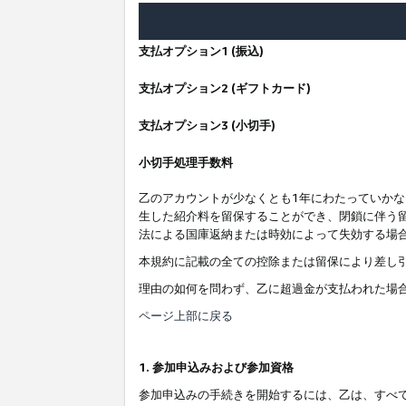
支払オプション1 (振込)
支払オプション2 (ギフトカード)
支払オプション3 (小切手)
小切手処理手数料
乙のアカウントが少なくとも1年にわたっていか
生した紹介料を留保することができ、閉鎖に伴う
法による国庫返納または時効によって失効する場
本規約に記載の全ての控除または留保により差し
理由の如何を問わず、乙に超過金が支払われた場
ページ上部に戻る
1. 参加申込みおよび参加資格
参加申込みの手続きを開始するには、乙は、すべ