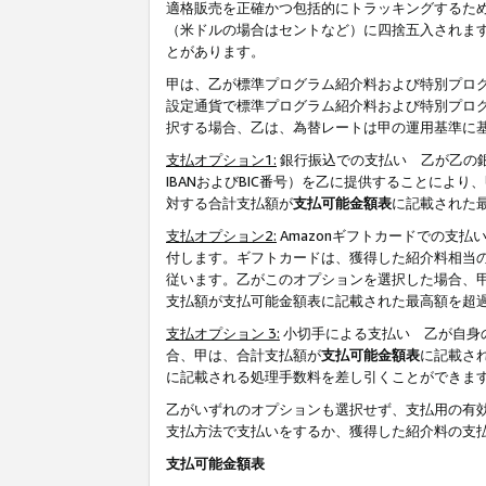
適格販売を正確かつ包括的にトラッキングするた
（米ドルの場合はセントなど）に四捨五入されま
とがあります。
甲は、乙が標準プログラム紹介料および特別プロ
設定通貨で標準プログラム紹介料および特別プロ
択する場合、乙は、為替レートは甲の運用基準に
支払オプション1:
銀行振込での支払い 乙が乙の銀
IBANおよびBIC番号）を乙に提供することに
対する合計支払額が
支払可能金額表
に記載された
支払オプション2:
Amazonギフトカードでの支
付します。ギフトカードは、獲得した紹介料相当
従います。乙がこのオプションを選択した場合、
支払額が支払可能金額表に記載された最高額を超
支払オプション 3:
小切手による支払い 乙が自身
合、甲は、合計支払額が
支払可能金額表
に記載さ
に記載される処理手数料を差し引くことができま
乙がいずれのオプションも選択せず、支払用の有
支払方法で支払いをするか、獲得した紹介料の支
支払可能金額表