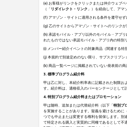
(e) お客様がリンクをクリックまたは仲介ウェ
（「
リダイレクト・リンク
」）を経由して、アマ
(f) アマゾン・サイトに適用される条件を遵守せ
(g) 乙のサイトからアマゾン・サイトへのリン
(h) 承認モバイル・アプリ以外のモバイル・アプリ
れたものではない承認モバイル・アプリ内の特別
(i) メンバー紹介イベントの対象商品（関連する
(j) 本規約で別途定めのない限り、サブスクリプ
(k) 商品一覧ページに掲載されていない発表前の
3. 標準プログラム紹介料
甲は乙に対し、本紹介料率表に記載された制限お
す。紹介料は、適格収入のパーセンテージとして
4. 特別プログラム紹介料またはプロモーション
甲は随時、追加または代替紹介料（以下「
特別プ
を実施することがあります。疑義を避けるために
つでも中止または変更する権利を留保します。別
て特定される購入と実質的に同種であるとして不