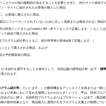
ブページ上でその他の能動的行為をすることを必要とせずに、仲介サイト経由で
ゾン・サイトに紹介されたお客様が購入した商品、
ずに、お客様に購入された商品、
クが適正にフォーマットされていないために正しく追跡または報告されない商品
内の特別リンクまたはCreators API（本ライセンスで定義します。）も
リンク経由で購入された商品、
特別プログラム紹介料とともに、紹介料率表の第4(a)条で定義します。）
ションとして購入される商品、および
商品や予約開始前の商品。
よび
本規約
を遵守することを条件として、
別紙
記載の標準紹介料（以下「
標
計算されます。
ログラム紹介料
」といいます。）の獲得機会をアソシエイト全員または一部に
（および本条において定める期間にもかかわらず）いうと、甲は、特別プログ
途定めのない限り、当該特別プログラムまたはプロモーションは全て（商品購
適格の除外対象となり、商品購入に適用されるプログラム文書上の制限につい