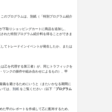
す。このプログラムは、別紙（「特別プログラム紹介
者が下取りショッピングカートに商品を追加し、
記載された特別プログラム紹介料を得ることができま
違反してトレードインイベントが発生したか、または
たは乙を代理する第三者）が、同じトラフィックを
・リンクの操作や組み合わせによるもの）、甲
疑義を避けるためにいうと（またいかなる期間に
いては、
別紙
をご覧ください（以下「
プログラム
めた甲のレポートを作成して乙に配布するため、