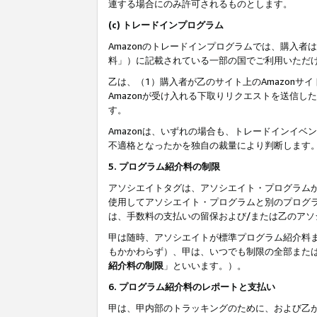
連する場合にのみ許可されるものとします。
(c) トレードインプログラム
Amazonのトレードインプログラムでは、購入者
料」）に記載されている一部の国でご利用いただ
乙は、（1）購入者が乙のサイト上のAmazon
Amazonが受け入れる下取りリクエストを送信し
す。
Amazonは、いずれの場合も、トレードインイベ
不適格となったかを独自の裁量により判断します
5. プログラム紹介料の制限
アソシエイトタグは、アソシエイト・プログラム
使用してアソシエイト・プログラムと別のプログ
は、手数料の支払いの留保および/または乙のア
甲は随時、アソシエイトが標準プログラム紹介料
もかかわらず）、甲は、いつでも制限の全部また
紹介料の制限
」といいます。）。
6. プログラム紹介料のレポートと支払い
甲は、甲内部のトラッキングのために、および乙