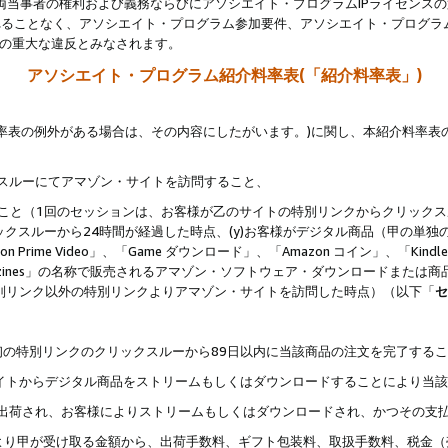
両当事者の権利および義務ならびにアソシエイト・プログラムIPライセンス
されることなく、アソシエイト・プログラム参加要件、アソシエイト・プログラ
約の重大な違反とみなされます。
アソシエイト・プログラム紹介料率表(「紹介料率表」)
料率表の例外がある場合は、その内容にしたがいます。)に関し、本紹介料率表
クスルーにてアマゾン・サイトを訪問すること、
じること（1回のセッションは、お客様が乙のサイトの特別リンクからクリック
ックスルーから24時間が経過した時点、(y)お客様がデジタル商品（甲の単独の
zon Prime Video」、「Game ダウンロード」、「Amazon コイン」、「Kindle 本
ndle Magazines」の名称で販売されるアマゾン・ソフトウェア・ダウンロードまた
特別リンク以外の特別リンクよりアマゾン・サイトを訪問した時点）（以下「
セ
、
、最初の特別リンクのクリックスルーから89日以内に当該商品の注文を完了する
ン・サイトからデジタル商品をストリームもしくはダウンロードすることにより当
様宛に出荷され、お客様によりストリームもしくはダウンロードされ、かつその支
より甲が受け取る金額から、出荷手数料、ギフト包装料、取扱手数料、税金（