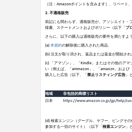
［注：Amazonポイントを含みます］、リベー
2. 不適格販売
前記にも関わらず、適格販売が、アソシエイト・
様書、ステートメントおよびポリシー（以下「
プ
さらに、以下の購入は適格販売の要件を満たすよ
(a)
本規約
の解除後に購入された商品、
(b) 注文が取り消され、返品または返金が開始さ
(c) 「アマゾン」、「Kindle」またはその
い（例えば、「ammazon」、「amaozn」お
購入した広告（以下、「
禁止リスティング広告
」
地域
非包括的商標リスト
日本
https://www.amazon.co.jp/gp/help/cu
(d) 検索エンジン（グーグル、ヤフー、ビング
参加する一切のサイト）（以下「
検索エンジン
」