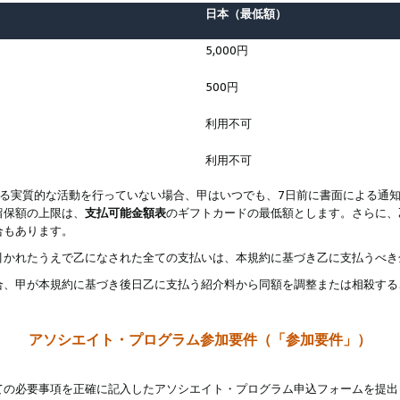
日本（最低額）
5,000円
500円
利用不可
利用不可
なる実質的な活動を行っていない場合、甲はいつでも、7日前に書面による通
留保額の上限は、
支払可能金額表
のギフトカードの最低額とします。さらに、
合もあります。
引かれたうえで乙になされた全ての支払いは、本規約に基づき乙に支払うべき
合、甲が本規約に基づき後日乙に支払う紹介料から同額を調整または相殺する
アソシエイト・プログラム参加要件（「参加要件」）
ての必要事項を正確に記入したアソシエイト・プログラム申込フォームを提出