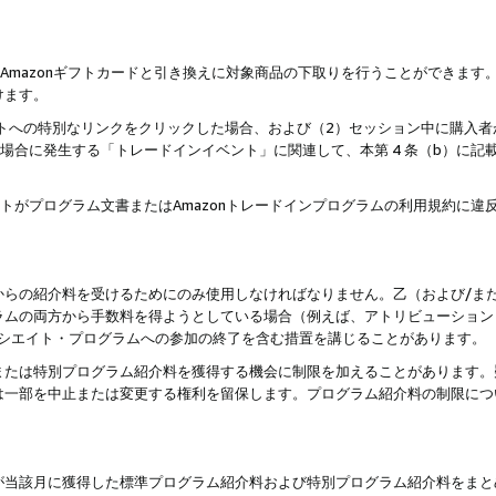
はAmazonギフトカードと引き換えに対象商品の下取りを行うことができま
けます。
サイトへの特別なリンクをクリックした場合、および（2）セッション中に購入
た場合に発生する「トレードインイベント」に関連して、本第 4 条（b）に
ントがプログラム文書またはAmazonトレードインプログラムの利用規約に
。
からの紹介料を受けるためにのみ使用しなければなりません。乙（および/ま
ラムの両方から手数料を得ようとしている場合（例えば、アトリビューション
ソシエイト・プログラムへの参加の終了を含む措置を講じることがあります。
または特別プログラム紹介料を獲得する機会に制限を加えることがあります。
は一部を中止または変更する権利を留保します。プログラム紹介料の制限につ
が当該月に獲得した標準プログラム紹介料および特別プログラム紹介料をまと