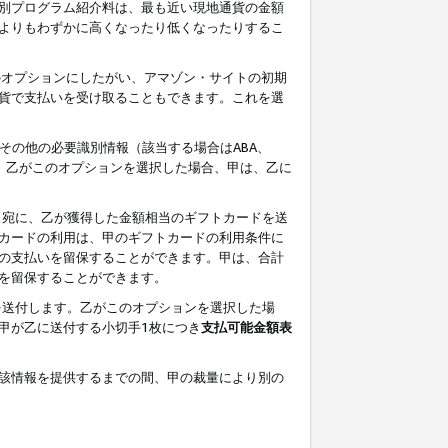
別プログラム紹介料は、最も近い現地通貨の金額
よりもわずかに高くなったり低くなったりするこ
のオプションにしたがい、アマゾン・サイトの初期
貨で支払いを受け取ることもできます。これを選
その他の必要識別情報（該当する場合はABA、
す。乙がこのオプションを選択した場合、甲は、乙に
ス宛に、乙が獲得した金額相当のギフトカードを送
カードの利用は、甲のギフトカードの利用条件に
の支払いを留保することができます。甲は、合計
を留保することができます。
を送付します。乙がこのオプションを選択した場
甲が乙に送付する小切手1枚につき
支払可能金額表
該情報を提供するまでの間、甲の裁量により別の