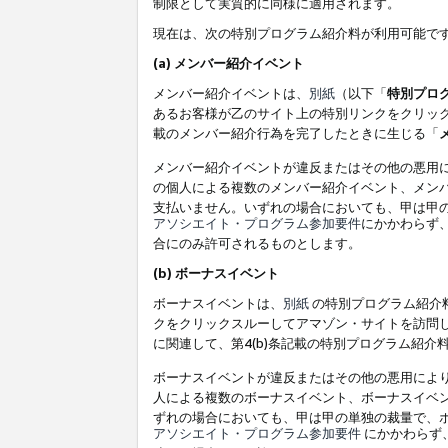
制限として実質的に同様に適用されます。
現在は、次の特別プログラム紹介料が利用可能で
(a) メンバー紹介イベント
メンバー紹介イベントは、
別紙
（以下「
特別プロ
あるお客様が乙のサイト上の特別リンクをクリック
載のメンバー紹介行為を完了したときに生じる「
メンバー紹介イベントが違反またはその他の悪用
の個人による複数のメンバー紹介イベント、メン
支払いません。いずれの場合においても、甲は甲
アソシエイト・プログラム参加要件
にかかわらず
合にのみ許可されるものとします。
(b) ボーナスイベント
ボーナスイベントは、
別紙
の特別プログラム紹介料
クをクリックスルーしてアマゾン・サイトを訪問し
に関連して、第4(b)条記載の特別プログラム紹介
ボーナスイベントが違反またはその他の悪用によ
人による複数のボーナスイベント、ボーナスイベ
ずれの場合においても、甲は甲の単独の裁量で、
アソシエイト・プログラム参加要件
にかかわらず