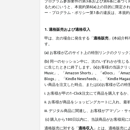
プログラム参加要件の第3条および第6条に基づく
るためにいうと、本規約第6(a)上の目的に限定
ー・プログラム・ポリシー第1条の違反は、本規
1. 適格販売および適格収入
甲は、次の場合に発生する「
適格販売
」(本紹介
す。
(a) お客様が乙のサイト上の特別リンクのクリッ
(b) 同一のセッション中に、次のいずれかが生
に生じたときに終了します。(x)お客様の当該クリ
Music」、「Amazon Shorts」、「eDocs」「Ama
Blogs」、「Kindle Newsfeeds」、「Ki
い商品を注文した時点、または(z)お客様が乙の
i. お客様が甲の1-Click注文にて商品を購入するか
ii. お客様が商品をショッピングカートに入れ
iii. デジタル商品に関連し、お客様がアマゾ
(c) 購入から180日以内に、当該商品がお客
適格販売に対する「
適格収入
」とは、適格販売に