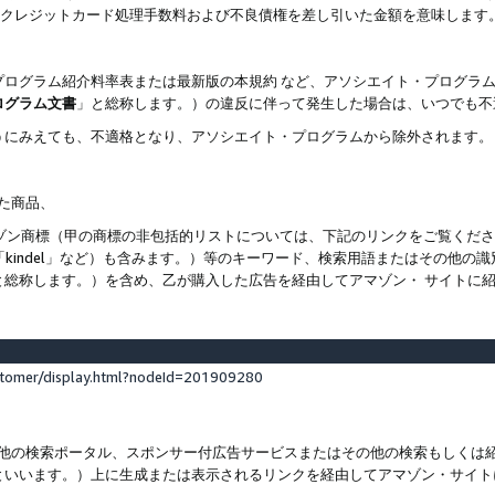
ト、クレジットカード処理手数料および不良債権を差し引いた金額を意味します
プログラム紹介料率表または最新版の本規約 など、アソシエイト・プログラ
ログラム文書
」と総称します。）の違反に伴って発生した場合は、いつでも不
うにみえても、不適格となり、アソシエイト・プログラムから除外されます。
れた商品、
他のアマゾン商標（甲の商標の非包括的リストについては、下記のリンクをご覧く
よび「kindel」など）も含みます。）等のキーワード、検索用語またはその
と総称します。）を含め、乙が購入した広告を経由してアマゾン・ サイトに
stomer/display.html?nodeId=201909280
その他の検索ポータル、スポンサー付広告サービスまたはその他の検索もしく
といいます。）上に生成または表示されるリンクを経由してアマゾン・サイト