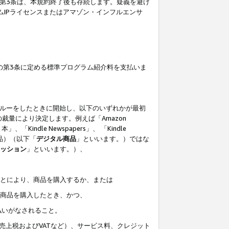
の第3条は、本規約終了後も存続します。疑義を避け
ムIPライセンスまたはアマゾン・インフルエンサ
の第3条に定める標準プログラム紹介料を支払いま
スルーをしたときに開始し、以下のいずれかが最初
裁量により決定します。例えば「Amazon
」、「Kindle Newspapers」、 「Kindle
は商品）（以下「
デジタル商品
」といいます。）ではな
ッション
」といいます。）、
ことにより、商品を購入するか、または
該商品を購入したとき、かつ、
払いがなされること。
売上税およびVATなど）、サービス料、クレジット