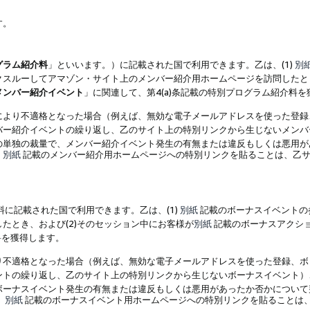
す。
グラム紹介料
」といいます。）に記載された国で利用できます。乙は、(1)
別
スルーしてアマゾン・サイト上のメンバー紹介用ホームページを訪問したとき
メンバー紹介イベント
」に関連して、第4(a)条記載の特別プログラム紹介料
により不適格となった場合（例えば、無効な電子メールアドレスを使った登録
バー紹介イベントの繰り返し、乙のサイト上の特別リンクから生じないメンバ
の単独の裁量で、メンバー紹介イベント発生の有無または違反もしくは悪用が
、
別紙
記載のメンバー紹介用ホームページへの特別リンクを貼ることは、乙サ
に記載された国で利用できます。乙は、(1)
別紙
記載のボーナスイベントの
たとき、および(2)そのセッション中にお客様が
別紙
記載のボーナスアクシ
料を獲得します。
り不適格となった場合（例えば、無効な電子メールアドレスを使った登録、ボ
ントの繰り返し、乙のサイト上の特別リンクから生じないボーナスイベント）
ボーナスイベント発生の有無または違反もしくは悪用があったか否かについて
、
別紙
記載のボーナスイベント用ホームページへの特別リンクを貼ることは