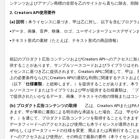
ンテンツおよびアマゾン商標の全部を乙のサイトから直ちに除去、削除
2. Creators API使用要件
(a) 説明：
本ライセンスに基づき、甲は乙に対し、以下を含むプログラ
•データ、画像、音声、映像、ロゴ、ユーザインターフェースデザイン
•テキスト形式の素材（たとえば、テキスト形式の商品情報）
前記のプロダクト広告コンテンツおよびCreators APIへのアクセスに
供することがあります。サンプルソースコードおよびライブラリはそれ
イセンスに基づき乙に提供されます。Creators APIに関連して
上の必要条件ならびにCreators APIの適切な利用に関連するテ
（以下「
仕様書類
」と総称します。）を提供することがあります。本ラ
ルソースコードまたはライブラリおよび甲が提供する仕様書類は、「プ
で提供されたいかなるデータ、画像、テキストその他の情報またはコン
(b) プロダクト広告コンテンツの取得
乙は、Creators APIま
きます。甲が事前に書面による明示的な承認をした場合、乙は、甲がCreator
す。）を通じて、プロダクト広告コンテンツを取得することもできます
データフィードへのアクセスおよび使用にも本ライセンスが適用されます。乙は
APIもしくはデータフィードの仕様を変更、廃止または再発行することがで
ドへのアクセスおよび使用が、その時点で最新の要件（本ライセンスお