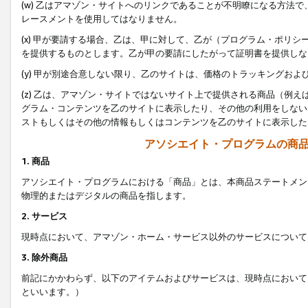
(w) 乙はアマゾン・サイトへのリンクであることが不明瞭になる方法
レースメントを使用してはなりません。
(x) 甲が要請する場合、乙は、甲に対して、乙が（プログラム・ポリ
を提供するものとします。乙が甲の要請にしたがって証明書を提供しな
(y) 甲が別途合意しない限り、乙のサイトは、価格のトラッキングお
(z) 乙は、アマゾン・サイトではないサイト上で提供される商品（例
グラム・コンテンツを乙のサイトに表示したり、その他の利用をしない
ストもしくはその他の情報もしくはコンテンツを乙のサイトに表示した
アソシエイト・プログラムの商
1. 商品
アソシエイト・プログラムにおける「商品」とは、本商品ステートメン
物理的またはデジタルの商品を指します。
2. サービス
現時点において、アマゾン・ホーム・サービス以外のサービスについて
3. 除外商品
前記にかかわらず、以下のアイテムおよびサービスは、現時点において
といいます。）