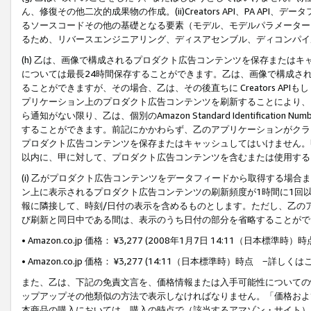
ん、修復その他二次的成果物の作成。(ii)Creators API、PA 
るソースコードその他の基礎となる要素（モデル、モデルパラメーター
るため、リバースエンジニアリング、ディスアセンブル、ディコンパイ
(h) 乙は、画像で構成されるプロダクト広告コンテンツを保存または
については最長24時間保存することができます。乙は、画像で構成さ
ることができますが、その場合、乙は、その後直ちに Creators AP
プリケーション上のプロダクト広告コンテンツを刷新することにより、
ら通知がない限り、乙は、個別のAmazon Standard Identification Nu
することができます。前記にかかわらず、乙のアプリケーションがクラ
プロダクト広告コンテンツを保存またはキャッシュしてはいけません。
以内に、甲に対して、プロダクト広告コンテンツを含むまたは使用する
(i) 乙がプロダクト広告コンテンツをデータフィードから取得する場合または
ン上に表示されるプロダクト広告コンテンツの刷新頻度が1時間に1回
報に隣接して、時刻/日付の表示を含めるものとします。ただし、乙の
び刷新と同日中である間は、表示のうち日付の部分を省略することがで
• Amazon.co.jp 価格： ¥3,277 (2008年1月7日 14:11（日本標準
• Amazon.co.jp 価格： ¥3,277 (14:11（日本標準時）時点 −詳しくは
また、乙は、下記の免責文言を、価格情報または入手可能性についての
ップアップその他類似の方法で表示しなければなりません。「価格およ
本商品の購入においては、購入の時点で（該当するアマゾン・サイト）