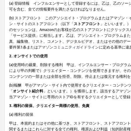
(a) 登録情報 インフルエンサーとして登録するには、乙は、乙のソ
可を含む、全ての情報要件を満たさなければなりません。
(b) ストアフロント このアソシエイト・プログラムまたはアマゾン
ン・サイトのストアフロント（以下「
ストアフロント
」といいます。）
のセッションは、Amazonのお客様が乙のストアフロントにクリック
「サービス提供」に相当します。乙は、アソシエイト・プログラムまた
真、編集物、リスト、コメント、デジタルビデオ、またはその他のデー
要件第1条または
アマゾンコミュニティガイドライン
に定める基準に違
2.
オンサイトでの使用
(a)使用時の裁量、削除する権利 甲は、インフルエンサー・プログラ
により甲の判断で）クリエイター・コンテンツを使用できますが、その
コンテンツの一部または全部を拒否、削除、停止または復元する権利を
(b)報酬 甲がアマゾン・サイト内で使用するクリエイター・コンテン
「
オンサイト紹介料
」といいます。）を獲得します。該当するアマゾン
当アマゾン・サイトに専用のストアIDを有するクリエイターとして登
3.
権利の留保、クリエイター商標の使用、免責
(a) 権利の留保
甲は、本規約またはその他に基づき、ストアフロント、ストアフロント
関するまたはこれらに対する全ての権利、権原および利益（知的財産権