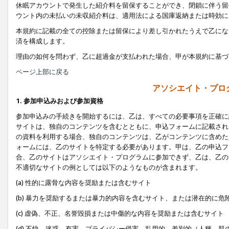
休眠アカウントで発生した紹介料を留保することができ、閉鎖に伴う留
ウント内の未払いの未収紹介料は、適用法による国庫返納または時効に
本規約に記載の全ての控除または留保により差し引かれたうえで乙にな
済を構成します。
理由の如何を問わず、乙に超過金が支払われた場合、甲が本規約に基づ
ページ上部に戻る
アソシエイト・プロ
1. 参加申込みおよび参加資格
参加申込みの手続きを開始するには、乙は、すべての必要事項を正確に
サイトは、独自のコンテンツを含むとともに、申込フォームに記載され
の資料を利用する場合、独自のコンテンツは、乙がコンテンツに含めた
ォームには、乙のサイトを特定する必要があります。甲は、乙の申込フ
合、乙のサイトはアソシエイト・プログラムに参加できず、乙は、乙の
不適切なサイトの例としては以下のようなものが含まれます。
(a) 性的に露骨な内容を奨励または含むサイト
(b) 暴力を奨励するまたは暴力的内容を含むサイト、または潜在的に
(c) 虚偽、不正、名誉毀損または中傷的な内容を奨励または含むサイト
(d) 不快、迷惑、有害、プライバシー侵害、乱用的、差別的（人種、