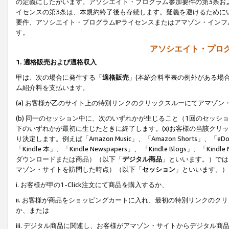
の定義にしたがいます。アソシエイト・プログラム参加要件の第3条お
イセンスの第3条は、本規約終了後も存続します。疑義を避けるためにい
要件、アソシエイト・プログラムIPライセンスまたはアマゾン・イン
す。
アソシエイト・プログ
1. 適格販売および適格収入
甲は、次の場合に発生する「
適格販売
」(本紹介料率表の例外がある場
ム紹介料を支払います。
(a) お客様が乙のサイト上の特別リンクのクリックスルーにてアマゾン
(b) 同一のセッション中に、次のいずれかが生じること（1回のセッ
下のいずれかが最初に生じたときに終了します。(x)お客様の当該クリッ
り決定します。例えば「Amazon Music」、「Amazon Shorts」、「eDo
「Kindle 本」、「Kindle Newspapers」、 「Kindle Blogs」、「
ダウンロードまたは商品）（以下「
デジタル商品
」といいます。）では
マゾン・サイトを訪問した時点）（以下「
セッション
」といいます。）
i. お客様が甲の1-Click注文にて商品を購入するか、
ii. お客様が商品をショッピングカートに入れ、最初の特別リンクの
か、または
iii. デジタル商品に関連し、お客様がアマゾン・サイトからデジタ