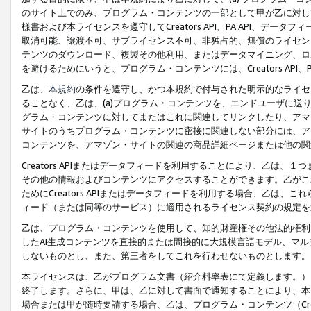
のサイト上でのみ、プログラム・コンテンツの一部として甲が乙に対し
様書および本ライセンスを遵守してCreators API、PA API、
取消可能、譲渡不可、サブライセンス不可、非独占的、無償のライセン
テンツのダウンロード、複製その他利用、またはデータマイニング、ロ
を避けるためにいうと、プログラム・コンテンツには、Creators AP
乙は、
本規約
の条件を遵守し、かつ本規約で付与された明示的なライセ
ることなく、乙は、(a)プログラム・コンテンツを、エンドユーザに
グラム・コンテンツに対してまたはこれに関連してリンクしたり、アマ
サイトのうちプログラム・コンテンツに密接に関連しない部分には、ア
コンテンツを、アマゾン・サイトの関連の商品詳細ページまたは他の関
Creators APIまたはデータフィードを利用することにより、乙は、
その他の情報およびコンテンツにアクセスすることができます。乙がこ
ためにCreators APIまたはデータフィードを利用する場合、乙は、こ
ィード（または同等のサービス）に適用されるライセンス契約の規定を
乙は、プログラム・コンテンツを使用して、知的財産権その他法的権利
したAI生成コンテンツを直接的または間接的に大規模言語モデル、マ
しないものとし、また、第三者をしてこれを行わせないものとします。
本ライセンスは、乙がプログラム文書（紹介料率表にて定義します。）
終了します。さらに、甲は、乙に対して書面で通知することにより、本
場合または甲が随時要請する場合、乙は、プログラム・コンテンツ（Cre