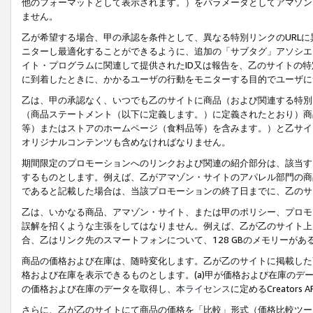
他のフォーマットとして表示されます。）をパラメータとしてアマゾン
ません。
乙が希望する場合、甲の承認を条件として、異なる特別リンクのURL
ニターし最適化することができるように、追加の「サブタグ」アソシエ
イト・プログラムに関連して提供されたID又は報告を、乙のサイトの
に到着したときに、かかるユーザの行動をモニターする目的でユーザに
乙は、甲の承認なく、いつでも乙のサイトに商品（および関連する特別
（商品ステートメント（以下に定義します。）に定義されたとおり）商
等）またはストアのホームページ（食料品等）を含みます。）と乙サイ
オリジナルコンテンツも含めなければなりません。
期間限定のプロモーションへのリンクおよび関連の紹介部分は、該当す
するものとします。例えば、乙がアマゾン・サイトのアパレル部門の商
であると記載した場合は、当該プロモーションの終了日までに、乙のサ
乙は、いかなる商品、アマゾン・サイト、または甲のポリシー、プロモ
誤解を招くような主張をしてはなりません。例えば、乙が乙のサイト上に
合、乙はリンク先のスマートフォンについて、128 GBのメモリーが
商品の価格および在庫は、随時変化します。乙が乙のサイトに掲載した
格および在庫を表示できるものとします。(a)甲が価格および在庫のデータを
の価格および在庫のデータを取得し、
本ライセンス
に定めるCreator
さらに、乙が乙のサイトにて商品の価格を「比較」形式（価格比較ツー