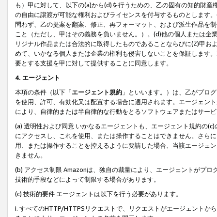
も）甲に対して、以下の(a)から(d)を行うための、乙の固有の知的
の自由に譲渡が可能な権利およびライセンスを付与するものとします。(
問わず、乙の提案を翻案、修正、再フォーマット、および派生作品を制
こと（ただし、甲はその義務を負いません。）。(d)他の個人または企
リジナル作品または合法的に取得したものであることならびに(Z)甲
めて、いかなる個人または企業の権利も侵害しないことを保証します。
要とする支援を甲に対して提供することに同意します。
4. エージェント
本項の条件（以下「
エージェント規約
」といいます。）は、乙がプログ
を使用、許可、有効化又は配置する場合に適用されます。エージェント
により、自律的または半自律的な行動をとるソフトウェアまたはサービ
(a) 透明性および同意 いかなるエージェントも、エージェント規約の
にアクセスし、これを使用、または操作することはできません。さらに、
用、または操作することを控えるように要請した場合、当該エージェン
きません。
(b) アクセス制限 Amazonは、独自の裁量により、エージェント
技術的手段などによって制限する場合があります。
(c) 技術的要件 エージェントは以下を行う必要があります。
i. すべてのHTTP/HTTPSリクエストで、リクエストがエージェ