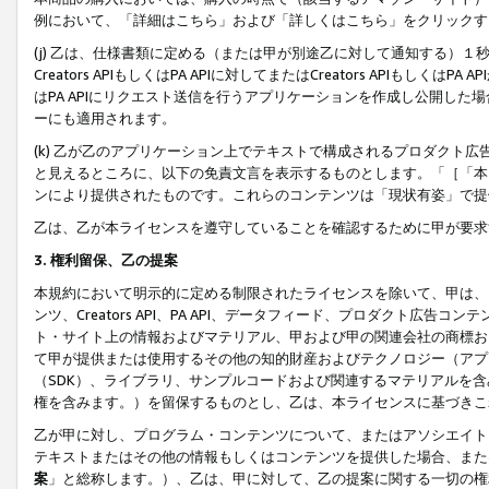
例において、「詳細はこちら」および「詳しくはこちら」をクリックす
(j) 乙は、仕様書類に定める（または甲が別途乙に対して通知する）
Creators APIもしくはPA APIに対してまたはCreators APIもしく
はPA APIにリクエスト送信を行うアプリケーションを作成し公開し
ーにも適用されます。
(k) 乙が乙のアプリケーション上でテキストで構成されるプロダクト
と見えるところに、以下の免責文言を表示するものとします。「［「本
ンにより提供されたものです。これらのコンテンツは「現状有姿」で提
乙は、乙が本ライセンスを遵守していることを確認するために甲が要求
3. 権利留保、乙の提案
本規約において明示的に定める制限されたライセンスを除いて、甲は、
ンツ、Creators API、PA API、データフィード、プロダクト
ト・サイト上の情報およびマテリアル、甲および甲の関連会社の商標お
て甲が提供または使用するその他の知的財産およびテクノロジー（アプ
（SDK）、ライブラリ、サンプルコードおよび関連するマテリアルを
権を含みます。）を留保するものとし、乙は、本ライセンスに基づきこ
乙が甲に対し、プログラム・コンテンツについて、またはアソシエイト
テキストまたはその他の情報もしくはコンテンツを提供した場合、また
案
」と総称します。）、乙は、甲に対して、乙の提案に関する一切の権