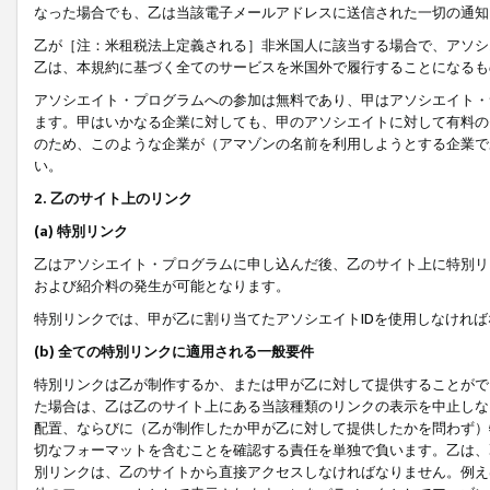
なった場合でも、乙は当該電子メールアドレスに送信された一切の通知
乙が［注：米租税法上定義される］非米国人に該当する場合で、アソシ
乙は、本規約に基づく全てのサービスを米国外で履行することになるも
アソシエイト・プログラムへの参加は無料であり、甲はアソシエイト・
ます。甲はいかなる企業に対しても、甲のアソシエイトに対して有料の
のため、このような企業が（アマゾンの名前を利用しようとする企業で
い。
2. 乙のサイト上のリンク
(a) 特別リンク
乙はアソシエイト・プログラムに申し込んだ後、乙のサイト上に特別リ
および紹介料の発生が可能となります。
特別リンクでは、甲が乙に割り当てたアソシエイトIDを使用しなけれ
(b) 全ての特別リンクに適用される一般要件
特別リンクは乙が制作するか、または甲が乙に対して提供することがで
た場合は、乙は乙のサイト上にある当該種類のリンクの表示を中止しな
配置、ならびに（乙が制作したか甲が乙に対して提供したかを問わず）
切なフォーマットを含むことを確認する責任を単独で負います。乙は、
別リンクは、乙のサイトから直接アクセスしなければなりません。例えば、