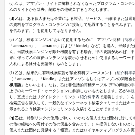
(c) 乙は、アマゾン・サイトに掲載されなくなったプログラム・コン
乙のサイトから除去、削除その他破棄するものとします。
(d) 乙は、ある個人または企業による製品、サービス、当事者または
の資料をプログラム・コンテンツに接近して配置することを含みます。
を含みます。）を使用してはなりません。
(e) 乙は、検索エンジンにおいて使用するために、アマゾン商標（
商標
「ammazon」、「amaozn」および「kindel」など）を購入
ん。当該検索エンジンが除外機能を有する場合、甲の要請があれば、甲
果に伴って乙の宣伝コンテンツを表示させるために使用するキーワード
入札による除外を要請等）ものとします。
(f) 乙は、結果的に有料検索広告が禁止有料プレースメント（
紹介料率
（「amazon」、「Kindle」またはアマゾンもしくはアマゾンの
標用語
」といいます。なお、乙は非包括的商標テーブルで甲の商標の非
上でのキーワード・オークションに参加しないものとします。乙が
本規
り、直接またはリダイレクト・リンク（
紹介料率表
で定義します。）を
検索広告を購入して、一般的なインターネット検索クエリーまたはキー
示されるよう検索エンジンにリンクを入稿することができます。
(g) 乙は、特別リンクの使用に伴い、いかなる個人または団体に対し
の他の組織への寄付その他の便益を含みます。）を提供しないものとし
個人または団体に奨励する「報奨」またはロイヤルティプログラムを実