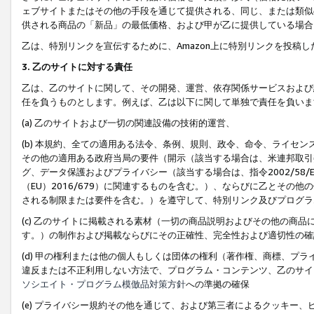
ェブサイトまたはその他の手段を通じて提供される、同じ、または類似
供される商品の「新品」の最低価格、および甲が乙に提供している場合
乙は、特別リンクを宣伝するために、Amazon上に特別リンクを投稿し
3. 乙のサイトに対する責任
乙は、乙のサイトに関して、その開発、運営、依存関係サービスおよび
任を負うものとします。例えば、乙は以下に関して単独で責任を負いま
(a) 乙のサイトおよび一切の関連設備の技術的運営、
(b) 本規約、全ての適用ある法令、条例、規則、政令、命令、ライセ
その他の適用ある政府当局の要件（開示（該当する場合は、米連邦取引
グ、データ保護およびプライバシー（該当する場合は、指令2002/58
（EU）2016/679）に関連するものを含む。）、ならびに乙とそ
される制限または要件を含む。）を遵守して、特別リンク及びプログラ
(c) 乙のサイトに掲載される素材（一切の商品説明およびその他の商
す。）の制作および掲載ならびにその正確性、完全性および適切性の確
(d) 甲の権利または他の個人もしくは団体の権利（著作権、商標、プ
違反または不正利用しない方法で、プログラム・コンテンツ、乙のサイ
ソシエイト・プログラム模倣品対策方針
への準拠の確保
(e) プライバシー規約その他を通じて、および第三者によるクッキー