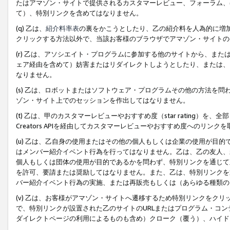
たはアマゾン・サイトで提供されるカスタマーレビュー、フォーラム、
て）、特別リンクを含めてはなりません。
(q) 乙は、
紹介料率表
の裏をかこうとしたり、乙の紹介料を人為的に増
クリックする方法以外で、当該お客様のブラウザでアマゾン・サイトの
(r) 乙は、アソシエイト・プログラムに参加する他のサイトから、ま
ェア経由を含めて）妨害またはリダイレクトしようとしたり、または、
なりません。
(s) 乙は、ロボットまたはソフトウェア・プログラムその他の方法を
ゾン・サイト上でのセッションを作出してはなりません。
(t) 乙は、甲のカスタマーレビューやおすすめ度（star rating
Creators APIを経由してカスタマーレビューやおすすめ度へのリンク
(u) 乙は、乙自身の使用またはその他の個人もしくは企業の使用が目
はメンバー紹介イベント行為を行ってはなりません。乙は、乙の友人、
個人もしくは団体の使用が目的であるかを問わず、特別リンクを通じて
を許可、要請または奨励してはなりません。また、乙は、特別リンクを
バー紹介イベント行為の実施、または再販売もしくは（あらゆる種類の
(v) 乙は、お客様がアマゾン・サイトへ遷移するため特別リンクをク
で、特別リンクが設置された乙のサイトのURLまたはプログラム・コ
ダイレクトページの利用によるものも含め）クローク（覆う）、ハイド