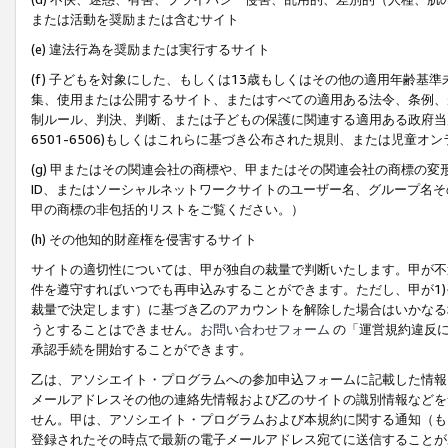
または活動を奨励または含むサイト
(e) 違法行為を奨励または実行するサイト
(f) 子どもを対象にした、もしくは13歳もしくはその他の適用年齢
集、使用または公開するサイト、またはすべての適用ある法令、条例、
制ルール、判決、判断、または子どもの保護に関連する適用ある政府当局の要
6501-6506)もしくはこれらに基づき公布された規則、または児童オ
(g) 甲またはその関連会社の商標や、甲またはその関連会社の商標の
ID、またはソーシャルネットワークサイトのユーザー名、グループ名
甲の商標の非包括的リストをご覧ください。）
(h) その他知的財産権を侵害するサイト
サイトの適切性については、甲が独自の裁量で判断いたします。甲が不
件を遵守すればいつでも再申込みすることができます。ただし、甲が1)
裁量で決定します）に基づき乙のアカウントを解除した場合はいかなる
うとすることはできません。
お問い合わせフォーム
の「運営規約違反に
承認手続を開始することができます。
乙は、アソシエイト・プログラムへの参加申込フォームに記載した情報
メールアドレスその他の連絡先情報および乙のサイトの識別情報などを
せん。甲は、アソシエイト・プログラムおよび本規約に関する通知（も
登録されたその時点で最新の電子メールアドレス宛てに送信することが