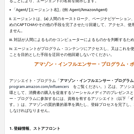
ることにより、エージェントの名前を開示します。
• 「Agent/ [エージェント名]」(例: Agent/AmazonAgent)
ii. エージェントは、(a) 人間のキーストローク、ページナビゲーシ
めのCAPTCHAやその他の手段を完了させたり回避して、アクセス、
ません。
iii. 対話が人間によるものかコンピューターによるものかを判断する
iv. エージェントがプログラム・コンテンツにアクセスし、又はこれ
ことを目的とした手段を迂回その他回避しないでください。
アマゾン・インフルエンサー・プログラム・
アソシエイト・プログラム「
アマゾン・インフルエンサー・プログラム
program.amazon.com/influencers
をご覧ください。）乙は、アソシエ
環として、消費者の購入を促進するソーシャルメディアのプレゼンスと
ー・プログラムに参加するには、資格を有するアソシエイト（以下「
イ
す。）は、アマゾンの質的量的基準を満たし、登録プロセスを完了し、
しなければなりません。
1.
登録情報、ストアフロント