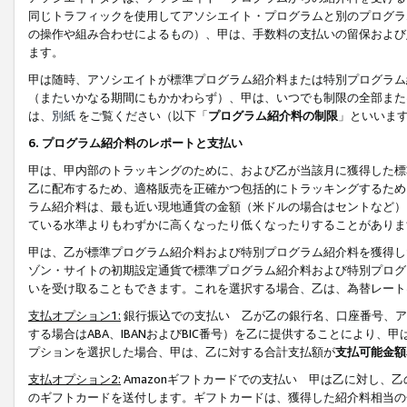
同じトラフィックを使用してアソシエイト・プログラムと別のプログラ
の操作や組み合わせによるもの）、甲は、手数料の支払いの留保および
ます。
甲は随時、アソシエイトが標準プログラム紹介料または特別プログラム
（またいかなる期間にもかかわらず）、甲は、いつでも制限の全部また
は、
別紙
をご覧ください（以下「
プログラム紹介料の制限
」といいま
6. プログラム紹介料のレポートと支払い
甲は、甲内部のトラッキングのために、および乙が当該月に獲得した標
乙に配布するため、適格販売を正確かつ包括的にトラッキングするため
ラム紹介料は、最も近い現地通貨の金額（米ドルの場合はセントなど）
ている水準よりもわずかに高くなったり低くなったりすることがありま
甲は、乙が標準プログラム紹介料および特別プログラム紹介料を獲得し
ゾン・サイトの初期設定通貨で標準プログラム紹介料および特別プログ
いを受け取ることもできます。これを選択する場合、乙は、為替レート
支払オプション1:
銀行振込での支払い 乙が乙の銀行名、口座番号、ア
する場合はABA、IBANおよびBIC番号）を乙に提供することにより
プションを選択した場合、甲は、乙に対する合計支払額が
支払可能金額
支払オプション2:
Amazonギフトカードでの支払い 甲は乙に対し、
のギフトカードを送付します。ギフトカードは、獲得した紹介料相当の