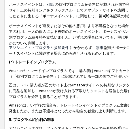
ボーナスイベントは、
別紙
の特別プログラム紹介料に記載された国で利
サイト上の特別リンクをクリックスルーしてアマゾン・サイトを訪問した
したときに生じる「ボーナスイベント」に関連して、第4(b)条記載の
ボーナスイベントが違反またはその他の悪用により不適格となった場合
アの利用、一人の個人による複数のボーナスイベント、ボーナスイベン
別プログラム紹介料を支払いません。いずれの場合においても、甲は甲
かについて判断します。
アソシエイト・プログラム参加要件
にかかわらず、
別紙
記載のボーナ
ーナスイベントに関連する場合にのみ許可されるものとします。
(c) トレードインプログラム
Amazonのトレードインプログラムでは、購入者はAmazonギフト
（「特別プログラム紹介料」）に記載されている一部の国でご利用いた
乙は、（1）購入者が乙のサイト上のAmazonサイトへの特別なリン
に商品を追加し、Amazonが受け入れる下取りリクエストを送信した場
プログラム紹介料を得ることができます。
Amazonは、いずれの場合も、トレードインイベントがプログラム文書
発生したか、または不適格となったかを独自の裁量により判断します。
5. プログラム紹介料の制限
アソシエイトタグは、アソシエイト・プログラムからの紹介料を受ける