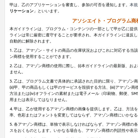
甲は、乙のアプリケーションを審査し、参加の可否を通知します。
本規
リケーション
」といいます。
アソシエイト・プログラム商
本ガイドラインは、プログラム・コンテンツの一部として甲が乙に提供
ラインは常に厳密に遵守することが要求され、本ガイドラインに違反し
自動的に解除されます。
1. 乙は、アマゾン・サイトの商品の在庫状況およびこれに対応する
ン商標を使用することができます。
2. 乙は、アマゾン商標の使用に際し、(i)本ガイドラインの最新版、およ
ません。
3. 乙は、プログラム文書で具体的に承認された目的に限り、アマゾン
(ii)甲、甲の商品もしくは甲のサービスを毀損する方法、(iii)アマ
方法または(iv)オフラインの素材または電子メール（印刷物、郵便、S
用または表示してはなりません。
4. 甲は、乙が使用するアマゾン商標の画像を提供します。乙は、方
率、色彩またはフォントを変更してはならず、アマゾン商標にいかなる
5. 各アマゾン商標は、単独で表示しなければならず、アマゾン商標
スをおくものとします。いかなる場合も、アマゾン商標の判読性や表示