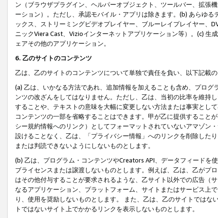
ン（ブラウザプラグイン、ヘルパーオブジェクト、ツールバー、拡張機
ーション）。ただし、承認モバイル・アプリは除きます。(b) あらゆ
ックス、ストリーミングビデオプレイヤー、ブルーレイプレイヤー、DVDプ
ニックViera Cast、Vizioインターネットアプリケーション等）。(
ェアその他のアプリケーション。
6. 乙のサイトのコンテンツ
乙は、乙のサイトのコンテンツについて単独で責任を負い、以下記載の
(a) 乙は、いかなる方法であれ、追加情報を加えることも含め、プロ
ンツの改ざんをしてはなりません。ただし、乙は、当初の比率を維持し
することや、テキストの意味を大幅に変更しない方法または事実として
コンテンツの一部を省略することはできます。甲が乙に提供することが
シー規約情報へのリンク）としてフォーマットされていないアマゾン・
設けることなく、乙は、「プライバシー情報」へのリンクを削除したり
または判読できないようにしないものとします。
(b) 乙は、プログラム・コンテンツやCreators API、データフ
ブライセンスまたは譲渡しないものとします。例えば、乙は、乙がプロ
はその他付与することが要求されるような、乙サイト以外での広告（サ
なるアプリケーション、プラットフォーム、サイトまたはサービス上で
り、使用を奨励しないものとします。 また、乙は、乙のサイトではな
トではないサイト上でかかるリンクを表示しないものとします。