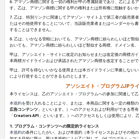
6. アマゾン商標に関する一切の権利が甲の専属財産であり、乙によ
す。乙は、アマゾン商標に関する甲の権利または所有権に抵触するいか
7. 乙は、特別リンクに関連してアマゾン・サイト上で第三者の販売
たはその他使用することについて、当該販売業者またはベンダーから書
することはできません。
8. 乙は、いかなる管轄においても、アマゾン商標に紛らわしいほど
おいても、アマゾン商標に紛らわしいほど類似する商標、ドメイン名、
甲は、アソシエイト・サイトに改定のお知らせまたは改定後の商標ガイ
本商標ガイドラインおよび承認されたアマゾン商標を改定することがで
甲は、許可を得ないいかなる使用または本ガイドラインに準拠しないい
により行使することができるものとします。
アソシエイト・プログラムIPラ
本ライセンスは、乙のアソシエイト・プログラムへの参加に関連して乙
本規約
を受け入れることにより、または、本商品に関する一定の種類の
広告コンテンツ
」といいます。）へのアクセスおよび利用ができる専有
「
Creators API
」といいます。）へのアクセスもしくは使用により、
1. プログラム・コンテンツへの限定的ライセンス
本規約
の条件にしたがい、および本規約（本ライセンスおよびその他の
加する目的に限り、甲は本規約により乙に対して、(a) プログラム・コ