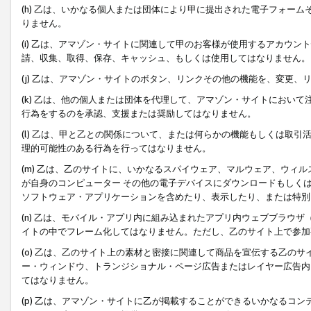
(h) 乙は、いかなる個人または団体により甲に提出された電子フォー
りません。
(i) 乙は、アマゾン・サイトに関連して甲のお客様が使用するアカウ
請、収集、取得、保存、キャッシュ、もしくは使用してはなりません。
(j) 乙は、アマゾン・サイトのボタン、リンクその他の機能を、変更
(k) 乙は、他の個人または団体を代理して、アマゾン・サイトにおい
行為をするのを承認、支援または奨励してはなりません。
(l) 乙は、甲と乙との関係について、または何らかの機能もしくは取
理的可能性のある行為を行ってはなりません。
(m) 乙は、乙のサイトに、いかなるスパイウェア、マルウェア、ウィ
が自身のコンピューター その他の電子デバイスにダウンロードもしく
ソフトウェア・アプリケーションを含めたり、表示したり、または特別
(n) 乙は、モバイル・アプリ内に組み込まれたアプリ内ウェブブラウザ
イトの中でフレーム化してはなりません。ただし、乙のサイト上で参加
(o) 乙は、乙のサイト上の素材と密接に関連して商品を宣伝する乙の
ー・ウィンドウ、トランジショナル・ページ広告またはレイヤー広告内
てはなりません。
(p) 乙は、アマゾン・サイトに乙が掲載することができるいかなるコ