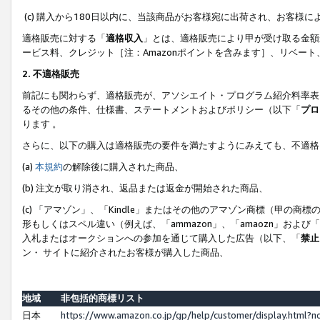
(c) 購入から180日以内に、当該商品がお客様宛に出荷され、お客
適格販売に対する「
適格収入
」とは、適格販売により甲が受け取る金額
ービス料、クレジット［注：Amazonポイントを含みます］、リベー
2. 不適格販売
前記にも関わらず、適格販売が、アソシエイト・プログラム紹介料率表
るその他の条件、仕様書、ステートメントおよびポリシー（以下「
プロ
ります 。
さらに、以下の購入は適格販売の要件を満たすようにみえても、不適格
(a)
本規約
の解除後に購入された商品、
(b) 注文が取り消され、返品または返金が開始された商品、
(c) 「アマゾン」、「Kindle」またはその他のアマゾン商標（甲
形もしくはスペル違い（例えば、「ammazon」、「amaozn」およ
入札またはオークションへの参加を通じて購入した広告（以下、「
禁止
ン・ サイトに紹介されたお客様が購入した商品、
地域
非包括的商標リスト
日本
https://www.amazon.co.jp/gp/help/customer/display.html