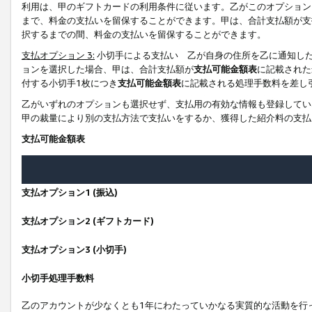
利用は、甲のギフトカードの利用条件に従います。乙がこのオプション
まで、料金の支払いを留保することができます。甲は、合計支払額が支
択するまでの間、料金の支払いを留保することができます。
支払オプション 3:
小切手による支払い 乙が自身の住所を乙に通知し
ョンを選択した場合、甲は、合計支払額が
支払可能金額表
に記載された
付する小切手1枚につき
支払可能金額表
に記載される処理手数料を差し
乙がいずれのオプションも選択せず、支払用の有効な情報も登録してい
甲の裁量により別の支払方法で支払いをするか、獲得した紹介料の支払
支払可能金額表
支払オプション1 (振込)
支払オプション2 (ギフトカード)
支払オプション3 (小切手)
小切手処理手数料
乙のアカウントが少なくとも1年にわたっていかなる実質的な活動を行