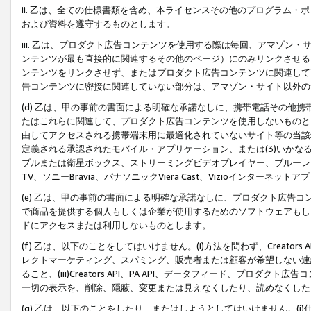
ii. 乙は、全ての仕様書類を含め、本ライセンスその他のプログラム
および資料を遵守するものとします。
iii. 乙は、プロダクト広告コンテンツを使用する際は毎回、アマゾ
ンテンツが最も直接的に関連するその他のページ）にのみリンクさせる
ンテンツをリンクさせず、またはプロダクト広告コンテンツに関連して
告コンテンツに密接に関連していない部分は、アマゾン・サイト以外の
(d) 乙は、甲の事前の書面による明確な承諾なしに、携帯電話その他
たはこれらに関連して、プロダクト広告コンテンツを使用しないものと
由してアクセスされる携帯端末用に最適化されていないサイト等の当該端
定義される承認されたモバイル・アプリケーション、または(3)いか
ブルまたは衛星ボックス、ストリーミングビデオプレイヤー、ブルーレイ
TV、ソニーBravia、パナソニックViera Cast、Vizioインター
(e) 乙は、甲の事前の書面による明確な承諾なしに、プロダクト広告
で商品を提供する個人もしくは企業が使用するためのソフトウェアもしくはその
ドにアクセスまたは利用しないものとします。
(f) 乙は、以下のことをしてはいけません。(i)方法を問わず、Creator
レクトマーケティング、スパミング、販売者または顧客が希望しない連
ること、(iii)Creators API、PA API、データフィード、プ
一切の表示を、削除、隠蔽、変更または見えなくしたり、読めなくした
(g) 乙は、以下のことをしたり、またはしようとしてはいけません。(