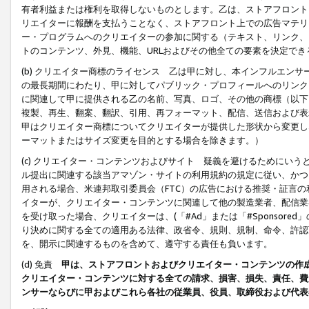
有者利益または権利を取得しないものとします。乙は、ストアフロントに
リエイターに報酬を支払うことなく、ストアフロント上での広告マテリア
ー・プログラムへのクリエイターの参加に関する（テキスト、リンク、
トのコンテンツ、外見、機能、URLおよびその他全ての要素を決定で
(b) クリエイター商標のライセンス 乙は甲に対し、本インフルエン
の最長期間にわたり、甲に対してパブリック・プロフィールへのリンク
に関連して甲に提供される乙の名前、写真、ロゴ、その他の商標（以下
複製、再生、翻案、翻訳、引用、再フォーマット、配信、送信および表
甲はクリエイター商標についてクリエイターが提供した形状から変更し
ーマットまたはサイズ変更を目的とする場合を除きます。）
(c) クリエイター・コンテンツおよびサイト 疑義を避けるためにい
ル提出に関連する該当アマゾン・サイトの利用規約の規定に従い、かつ、
用される場合、米連邦取引委員会（FTC）の広告における推奨・証言
イターが、クリエイター・コンテンツに関連して他の製造業者、配信業
を受け取った場合、クリエイターは、(「#Ad」または「#Sponsor
り決めに関する全ての適用ある法律、政省令、規則、規制、命令、許認
を、開示に関連するものを含めて、遵守する責任も負います。
(d) 免責
甲は、ストアフロントおよびクリエイター・コンテンツの作
クリエイター・コンテンツに対する全ての請求、損害、損失、責任、費
ンサーならびに甲およびこれら各社の従業員、役員、取締役および代表