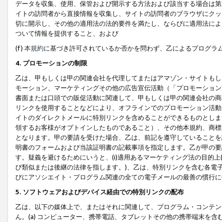
データを収集、使用、保管および開示する方法および該当する場合は第
イトの訪問者から直接情報を収集し、サイトの訪問者のブラウザにクッ
切に開示し、その他の適用法の法的要件を満たし、ならびに適用法によ
ついて情報を提供すること、および
(f)
本規約
に基づき許可されているか否かを問わず、乙によるプログラ
4. プロモーションの制限
乙は、甲もしくは甲の関連会社を代理してまたはアマゾン・サイトもし
モーション、マーケティングその他の広告宣伝活動（「プロモーション
書面または口頭での販促活動に関連して、甲もしくは甲の関連会社の商
リンクを使用することなどにより、オフラインでのプロモーション活動
イトのダイレクトメールに特別リンクを含めることができるものとしま
領するお客様がオプトインしたものであること）、その他本規約、商標
となります。甲の要請を受けた場合、乙は、前記を遵守していることを
明書のフォームおよび当該証明書の記載事項を指定します。乙が甲の要
す。疑義を避けるためにいうと、(i)適用あるマーケティング法の目的上(例
び類似または後継の法律を指します。)、乙は、特別リンクを含む各電子
びにアソシエイト・プログラム関連の全ての電子メールの最善の慣行に
5. ソフトウェアおよびデバイス経由での特別リンクの配布
乙は、以下の媒体上で、またはそれに関連して、プログラム・コンテン
ん。(a) コンピューター、携帯電話、タブレットその他の携帯端末を