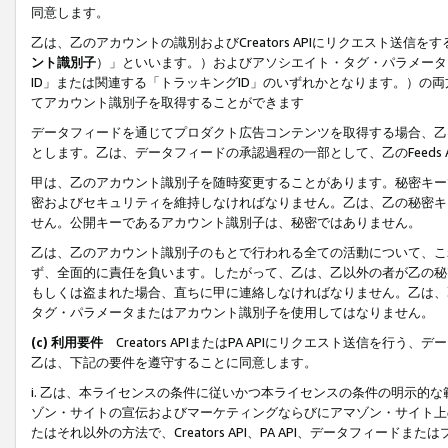
同意します。
乙は、乙のアカウントの識別およびCreators APIにリクエスト送
ント識別子
）」といいます。）およびアソシエイト・タグ・パラメータ（
ID」または関連する「トラッキングID」のいずれかとなります。）の両方
てアカウント識別子を取得することができます
データフィードを通じてプロダクト広告コンテンツを取得する場合、乙は、Cre
とします。乙は、データフィードの承認過程の一部として、乙のFeeds
甲は、乙のアカウント識別子を随時変更することがあります。秘密キー
密およびセキュリティを維持しなければなりません。乙は、乙の秘密キ
せん。公開キーであるアカウント識別子は、秘密ではありません。
乙は、乙のアカウント識別子のもとで行われる全ての活動について、こ
ず、全面的に責任を負います。したがって、乙は、乙以外の者が乙の秘
もしくは盗まれた場合、直ちに甲に連絡しなければなりません。乙は、
タグ・パラメータまたはアカウント識別子を使用してはなりません。
(c) 利用要件
Creators APIまたはPA APIにリクエスト送信を
乙は、下記の要件を遵守することに同意します。
i. 乙は、本ライセンスの条件に従いかつ本ライセンスの条件の明示的
ゾン・サイトの宣伝およびマーケティングならびにアマゾン・サイト上
たはそれ以外の方法で、Creators API、PA API、データフィー