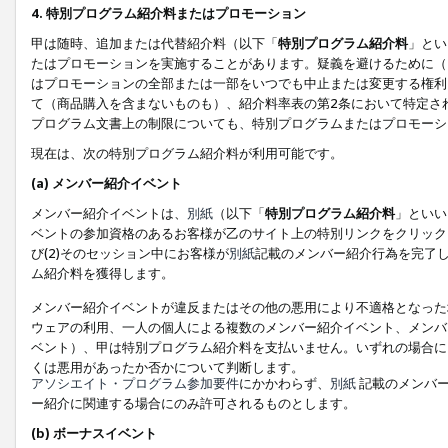
4. 特別プログラム紹介料またはプロモーション
甲は随時、追加または代替紹介料（以下「
特別プログラム紹介料
」とい
たはプロモーションを実施することがあります。疑義を避けるために（
はプロモーションの全部または一部をいつでも中止または変更する権利
て（商品購入を含まないものも）、紹介料率表の第2条において特定さ
プログラム文書上の制限についても、特別プログラムまたはプロモーシ
現在は、次の特別プログラム紹介料が利用可能です。
(a) メンバー紹介イベント
メンバー紹介イベントは、
別紙
（以下「
特別プログラム紹介料
」といい
ベントの参加資格のあるお客様が乙のサイト上の特別リンクをクリック
び(2)そのセッション中にお客様が
別紙
記載のメンバー紹介行為を完了
ム紹介料を獲得します。
メンバー紹介イベントが違反またはその他の悪用により不適格となった
ウェアの利用、一人の個人による複数のメンバー紹介イベント、メンバ
ベント）、甲は特別プログラム紹介料を支払いません。いずれの場合に
くは悪用があったか否かについて判断します。
アソシエイト・プログラム参加要件
にかかわらず、
別紙
記載のメンバー
ー紹介に関連する場合にのみ許可されるものとします。
(b) ボーナスイベント