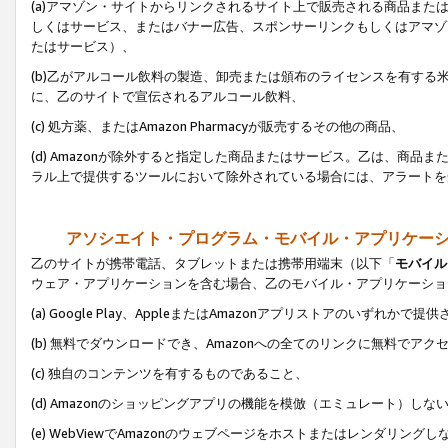
(a)アマゾン・サイトからリンクされるサイト上で販売される商品またはサ
しくはサービス、またはバナー広告、スポンサーリンクもしくはアマゾ
たはサービス）、
(b)乙がアルコール飲料の製造、卸売または頒布のライセンスを有す
に、乙のサイトで宣伝されるアルコール飲料、
(c) 処方薬、またはAmazon Pharmacyが販売するその他の商品、
(d) Amazonが除外すると指定した商品またはサービス。乙は、商品また
ラル上で提供するツールにおいて除外されている場合には、アラートを
アソシエイト・プログラム・モバイル・アプリケー
乙のサイトが携帯電話、タブレットまたは携帯用端末（以下「
モバイル
ウェア・アプリケーションを含む場合、乙のモバイル・アプリケーショ
(a) Google Play、AppleまたはAmazonアプリストアのいずれかで
(b) 無料でダウンロードでき、Amazonへの全てのリンクに無料でアク
(c) 独自のコンテンツを有するものであること、
(d) Amazonのショッピングアプリの機能を模倣（エミュレート）しな
(e) WebViewでAmazonのウェブページをホストまたはレンダリング