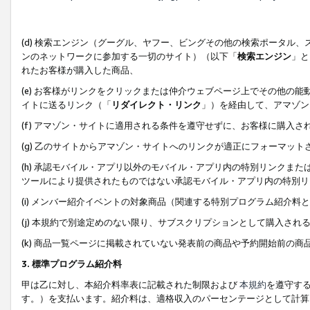
(d) 検索エンジン（グーグル、ヤフー、ビングその他の検索ポータル
ンのネットワークに参加する一切のサイト）（以下「
検索エンジン
」と
れたお客様が購入した商品、
(e) お客様がリンクをクリックまたは仲介ウェブページ上でその他の
イトに送るリンク（「
リダイレクト・リンク
」）を経由して、アマゾン
(f) アマゾン・サイトに適用される条件を遵守せずに、お客様に購入さ
(g) 乙のサイトからアマゾン・サイトへのリンクが適正にフォーマッ
(h) 承認モバイル・アプリ以外のモバイル・アプリ内の特別リンクまたはC
ツールにより提供されたものではない承認モバイル・アプリ内の特別リ
(i) メンバー紹介イベントの対象商品（関連する特別プログラム紹介料と
(j) 本規約で別途定めのない限り、サブスクリプションとして購入され
(k) 商品一覧ページに掲載されていない発表前の商品や予約開始前の商
3. 標準プログラム紹介料
甲は乙に対し、本紹介料率表に記載された制限および
本規約
を遵守す
す。）を支払います。紹介料は、適格収入のパーセンテージとして計算