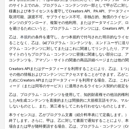
のサイト上でのみ、プログラム・コンテンツの一部として甲が乙に対し
様書および本ライセンスを遵守してCreators API、PA API、
取消可能、譲渡不可、サブライセンス不可、非独占的、無償のライセン
テンツのダウンロード、複製その他利用、またはデータマイニング、ロ
を避けるためにいうと、プログラム・コンテンツには、Creators AP
乙は、
本規約
の条件を遵守し、かつ本規約で付与された明示的なライセ
ることなく、乙は、(a)プログラム・コンテンツを、エンドユーザに
グラム・コンテンツに対してまたはこれに関連してリンクしたり、アマ
サイトのうちプログラム・コンテンツに密接に関連しない部分には、ア
コンテンツを、アマゾン・サイトの関連の商品詳細ページまたは他の関
Creators APIまたはデータフィードを利用することにより、乙は、
その他の情報およびコンテンツにアクセスすることができます。乙がこ
ためにCreators APIまたはデータフィードを利用する場合、乙は、こ
ィード（または同等のサービス）に適用されるライセンス契約の規定を
乙は、プログラム・コンテンツを使用して、知的財産権その他法的権利
したAI生成コンテンツを直接的または間接的に大規模言語モデル、マ
しないものとし、また、第三者をしてこれを行わせないものとします。
本ライセンスは、乙がプログラム文書（紹介料率表にて定義します。）
終了します。さらに、甲は、乙に対して書面で通知することにより、本
場合または甲が随時要請する場合、乙は、プログラム・コンテンツ（Cre