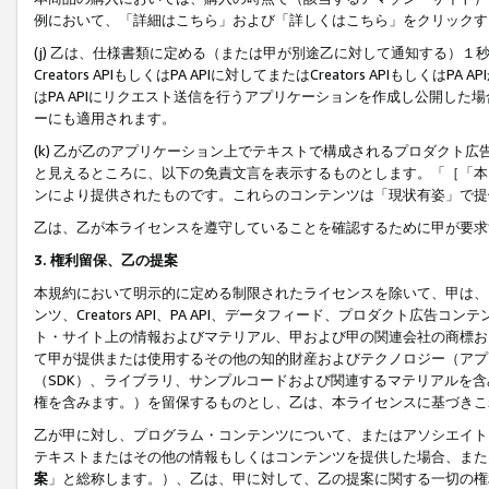
例において、「詳細はこちら」および「詳しくはこちら」をクリックす
(j) 乙は、仕様書類に定める（または甲が別途乙に対して通知する）
Creators APIもしくはPA APIに対してまたはCreators APIもしく
はPA APIにリクエスト送信を行うアプリケーションを作成し公開し
ーにも適用されます。
(k) 乙が乙のアプリケーション上でテキストで構成されるプロダクト
と見えるところに、以下の免責文言を表示するものとします。「［「本
ンにより提供されたものです。これらのコンテンツは「現状有姿」で提
乙は、乙が本ライセンスを遵守していることを確認するために甲が要求
3. 権利留保、乙の提案
本規約において明示的に定める制限されたライセンスを除いて、甲は、
ンツ、Creators API、PA API、データフィード、プロダクト
ト・サイト上の情報およびマテリアル、甲および甲の関連会社の商標お
て甲が提供または使用するその他の知的財産およびテクノロジー（アプ
（SDK）、ライブラリ、サンプルコードおよび関連するマテリアルを
権を含みます。）を留保するものとし、乙は、本ライセンスに基づきこ
乙が甲に対し、プログラム・コンテンツについて、またはアソシエイト
テキストまたはその他の情報もしくはコンテンツを提供した場合、また
案
」と総称します。）、乙は、甲に対して、乙の提案に関する一切の権