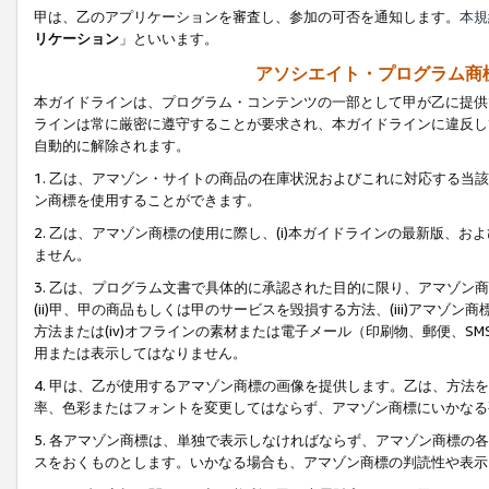
甲は、乙のアプリケーションを審査し、参加の可否を通知します。
本規
リケーション
」といいます。
アソシエイト・プログラム商
本ガイドラインは、プログラム・コンテンツの一部として甲が乙に提供
ラインは常に厳密に遵守することが要求され、本ガイドラインに違反し
自動的に解除されます。
1. 乙は、アマゾン・サイトの商品の在庫状況およびこれに対応する
ン商標を使用することができます。
2. 乙は、アマゾン商標の使用に際し、(i)本ガイドラインの最新版、およ
ません。
3. 乙は、プログラム文書で具体的に承認された目的に限り、アマゾン
(ii)甲、甲の商品もしくは甲のサービスを毀損する方法、(iii)アマ
方法または(iv)オフラインの素材または電子メール（印刷物、郵便、S
用または表示してはなりません。
4. 甲は、乙が使用するアマゾン商標の画像を提供します。乙は、方
率、色彩またはフォントを変更してはならず、アマゾン商標にいかなる
5. 各アマゾン商標は、単独で表示しなければならず、アマゾン商標
スをおくものとします。いかなる場合も、アマゾン商標の判読性や表示