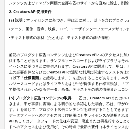
ンテンツおよびアマゾン商標の全部を乙のサイトから直ちに除去、削除
2. Creators API使用要件
(a) 説明：
本ライセンスに基づき、甲は乙に対し、以下を含むプログラ
•データ、画像、音声、映像、ロゴ、ユーザインターフェースデザイン
•テキスト形式の素材（たとえば、テキスト形式の商品情報）
前記のプロダクト広告コンテンツおよびCreators APIへのアクセスに
供することがあります。サンプルソースコードおよびライブラリはそれ
イセンスに基づき乙に提供されます。Creators APIに関連して
上の必要条件ならびにCreators APIの適切な利用に関連するテ
（以下「
仕様書類
」と総称します。）を提供することがあります。本ラ
ルソースコードまたはライブラリおよび甲が提供する仕様書類は、「プ
で提供されたいかなるデータ、画像、テキストその他の情報またはコン
(b) プロダクト広告コンテンツの取得
乙は、Creators APIま
きます。甲が事前に書面による明示的な承認をした場合、乙は、甲がCreator
す。）を通じて、プロダクト広告コンテンツを取得することもできます
データフィードへのアクセスおよび使用にも本ライセンスが適用されます。乙は
APIもしくはデータフィードの仕様を変更、廃止または再発行することがで
ドへのアクセスおよび使用が、その時点で最新の要件（本ライセンスお