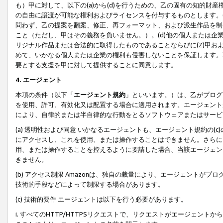
も）甲に対して、以下の(a)から(d)を行うための、乙の固有の知的
の自由に譲渡が可能な権利およびライセンスを付与するものとします。(
問わず、乙の提案を翻案、修正、再フォーマット、および派生作品を制
こと（ただし、甲はその義務を負いません。）。(d)他の個人または企
リジナル作品または合法的に取得したものであることならびに(Z)甲
めて、いかなる個人または企業の権利も侵害しないことを保証します。
要とする支援を甲に対して提供することに同意します。
4. エージェント
本項の条件（以下「
エージェント規約
」といいます。）は、乙がプログ
を使用、許可、有効化又は配置する場合に適用されます。エージェント
により、自律的または半自律的な行動をとるソフトウェアまたはサービ
(a) 透明性および同意 いかなるエージェントも、エージェント規約の
にアクセスし、これを使用、または操作することはできません。さらに、
用、または操作することを控えるように要請した場合、当該エージェン
きません。
(b) アクセス制限 Amazonは、独自の裁量により、エージェント
技術的手段などによって制限する場合があります。
(c) 技術的要件 エージェントは以下を行う必要があります。
i. すべてのHTTP/HTTPSリクエストで、リクエストがエージェ