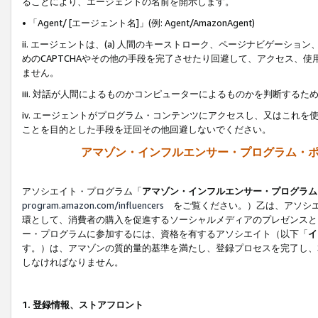
ることにより、エージェントの名前を開示します。
• 「Agent/ [エージェント名]」(例: Agent/AmazonAgent)
ii. エージェントは、(a) 人間のキーストローク、ページナビゲーシ
めのCAPTCHAやその他の手段を完了させたり回避して、アクセス、
ません。
iii. 対話が人間によるものかコンピューターによるものかを判断する
iv. エージェントがプログラム・コンテンツにアクセスし、又はこれ
ことを目的とした手段を迂回その他回避しないでください。
アマゾン・インフルエンサー・プログラム・
アソシエイト・プログラム「
アマゾン・インフルエンサー・プログラム
program.amazon.com/influencers
をご覧ください。）乙は、アソシエ
環として、消費者の購入を促進するソーシャルメディアのプレゼンスと
ー・プログラムに参加するには、資格を有するアソシエイト（以下「
イ
す。）は、アマゾンの質的量的基準を満たし、登録プロセスを完了し、
しなければなりません。
1.
登録情報、ストアフロント