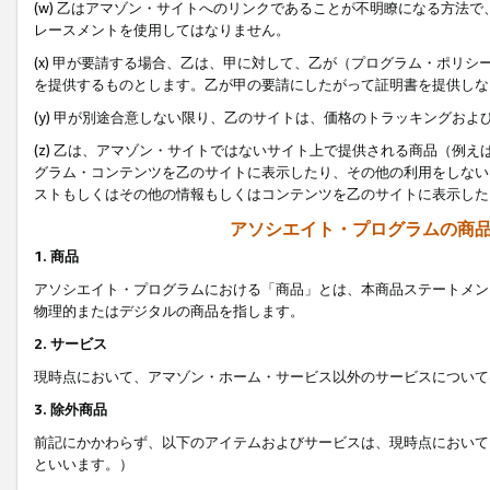
(w) 乙はアマゾン・サイトへのリンクであることが不明瞭になる方法
レースメントを使用してはなりません。
(x) 甲が要請する場合、乙は、甲に対して、乙が（プログラム・ポリ
を提供するものとします。乙が甲の要請にしたがって証明書を提供しな
(y) 甲が別途合意しない限り、乙のサイトは、価格のトラッキングお
(z) 乙は、アマゾン・サイトではないサイト上で提供される商品（例
グラム・コンテンツを乙のサイトに表示したり、その他の利用をしない
ストもしくはその他の情報もしくはコンテンツを乙のサイトに表示した
アソシエイト・プログラムの商
1. 商品
アソシエイト・プログラムにおける「商品」とは、本商品ステートメン
物理的またはデジタルの商品を指します。
2. サービス
現時点において、アマゾン・ホーム・サービス以外のサービスについて
3. 除外商品
前記にかかわらず、以下のアイテムおよびサービスは、現時点において
といいます。）