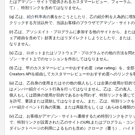
たはアマゾン・サイトで提供されるカスタマーレビュー、フォーラム、
て）、特別リンクを含めてはなりません。
(q) 乙は、
紹介料率表
の裏をかこうとしたり、乙の紹介料を人為的に増
クリックする方法以外で、当該お客様のブラウザでアマゾン・サイトの
(r) 乙は、アソシエイト・プログラムに参加する他のサイトから、ま
ェア経由を含めて）妨害またはリダイレクトしようとしたり、または、
なりません。
(s) 乙は、ロボットまたはソフトウェア・プログラムその他の方法を
ゾン・サイト上でのセッションを作出してはなりません。
(t) 乙は、甲のカスタマーレビューやおすすめ度（star rating
Creators APIを経由してカスタマーレビューやおすすめ度へのリンク
(u) 乙は、乙自身の使用またはその他の個人もしくは企業の使用が目
はメンバー紹介イベント行為を行ってはなりません。乙は、乙の友人、
個人もしくは団体の使用が目的であるかを問わず、特別リンクを通じて
を許可、要請または奨励してはなりません。また、乙は、特別リンクを
バー紹介イベント行為の実施、または再販売もしくは（あらゆる種類の
(v) 乙は、お客様がアマゾン・サイトへ遷移するため特別リンクをク
で、特別リンクが設置された乙のサイトのURLまたはプログラム・コ
ダイレクトページの利用によるものも含め）クローク（覆う）、ハイド