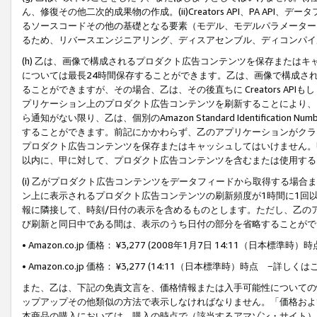
ん、修復その他二次的成果物の作成。(ii)Creators API、PA 
るソースコードその他の基礎となる要素（モデル、モデルパラメーター
るため、リバースエンジニアリング、ディスアセンブル、ディコンパイ
(h) 乙は、画像で構成されるプロダクト広告コンテンツを保存または
については最長24時間保存することができます。乙は、画像で構成さ
ることができますが、その場合、乙は、その後直ちに Creators AP
プリケーション上のプロダクト広告コンテンツを刷新することにより、
ら通知がない限り、乙は、個別のAmazon Standard Identification Nu
することができます。前記にかかわらず、乙のアプリケーションがクラ
プロダクト広告コンテンツを保存またはキャッシュしてはいけません。
以内に、甲に対して、プロダクト広告コンテンツを含むまたは使用する
(i) 乙がプロダクト広告コンテンツをデータフィードから取得する場合または
ン上に表示されるプロダクト広告コンテンツの刷新頻度が1時間に1回
報に隣接して、時刻/日付の表示を含めるものとします。ただし、乙の
び刷新と同日中である間は、表示のうち日付の部分を省略することがで
• Amazon.co.jp 価格： ¥3,277 (2008年1月7日 14:11（日本標準
• Amazon.co.jp 価格： ¥3,277 (14:11（日本標準時）時点 −詳しくは
また、乙は、下記の免責文言を、価格情報または入手可能性についての
ップアップその他類似の方法で表示しなければなりません。「価格およ
本商品の購入においては、購入の時点で（該当するアマゾン・サイト）