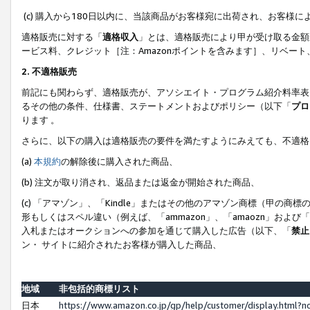
(c) 購入から180日以内に、当該商品がお客様宛に出荷され、お客
適格販売に対する「
適格収入
」とは、適格販売により甲が受け取る金額
ービス料、クレジット［注：Amazonポイントを含みます］、リベー
2. 不適格販売
前記にも関わらず、適格販売が、アソシエイト・プログラム紹介料率表
るその他の条件、仕様書、ステートメントおよびポリシー（以下「
プロ
ります 。
さらに、以下の購入は適格販売の要件を満たすようにみえても、不適格
(a)
本規約
の解除後に購入された商品、
(b) 注文が取り消され、返品または返金が開始された商品、
(c) 「アマゾン」、「Kindle」またはその他のアマゾン商標（甲
形もしくはスペル違い（例えば、「ammazon」、「amaozn」およ
入札またはオークションへの参加を通じて購入した広告（以下、「
禁止
ン・ サイトに紹介されたお客様が購入した商品、
地域
非包括的商標リスト
日本
https://www.amazon.co.jp/gp/help/customer/display.html