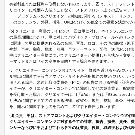
有者利益または権利を取得しないものとします。乙は、ストアフロントに
リエイターに報酬を支払うことなく、ストアフロント上での広告マテリア
ー・プログラムへのクリエイターの参加に関する（テキスト、リンク、
トのコンテンツ、外見、機能、URLおよびその他全ての要素を決定で
(b) クリエイター商標のライセンス 乙は甲に対し、本インフルエン
の最長期間にわたり、甲に対してパブリック・プロフィールへのリンク
に関連して甲に提供される乙の名前、写真、ロゴ、その他の商標（以下
複製、再生、翻案、翻訳、引用、再フォーマット、配信、送信および表
甲はクリエイター商標についてクリエイターが提供した形状から変更し
ーマットまたはサイズ変更を目的とする場合を除きます。）
(c) クリエイター・コンテンツおよびサイト 疑義を避けるためにい
ル提出に関連する該当アマゾン・サイトの利用規約の規定に従い、かつ、
用される場合、米連邦取引委員会（FTC）の広告における推奨・証言
イターが、クリエイター・コンテンツに関連して他の製造業者、配信業
を受け取った場合、クリエイターは、(「#Ad」または「#Sponsor
り決めに関する全ての適用ある法律、政省令、規則、規制、命令、許認
を、開示に関連するものを含めて、遵守する責任も負います。
(d) 免責
甲は、ストアフロントおよびクリエイター・コンテンツの作
クリエイター・コンテンツに対する全ての請求、損害、損失、責任、費
ンサーならびに甲およびこれら各社の従業員、役員、取締役および代表