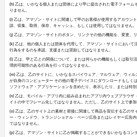
(h) 乙は、いかなる個人または団体により甲に提出された電子フォー
りません。
(i) 乙は、アマゾン・サイトに関連して甲のお客様が使用するアカウ
請、収集、取得、保存、キャッシュ、もしくは使用してはなりません。
(j) 乙は、アマゾン・サイトのボタン、リンクその他の機能を、変更
(k) 乙は、他の個人または団体を代理して、アマゾン・サイトにおい
行為をするのを承認、支援または奨励してはなりません。
(l) 乙は、甲と乙との関係について、または何らかの機能もしくは取
理的可能性のある行為を行ってはなりません。
(m) 乙は、乙のサイトに、いかなるスパイウェア、マルウェア、ウィ
が自身のコンピューター その他の電子デバイスにダウンロードもしく
ソフトウェア・アプリケーションを含めたり、表示したり、または特別
(n) 乙は、モバイル・アプリ内に組み込まれたアプリ内ウェブブラウザ
イトの中でフレーム化してはなりません。ただし、乙のサイト上で参加
(o) 乙は、乙のサイト上の素材と密接に関連して商品を宣伝する乙の
ー・ウィンドウ、トランジショナル・ページ広告またはレイヤー広告内
てはなりません。
(p) 乙は、アマゾン・サイトに乙が掲載することができるいかなるコ