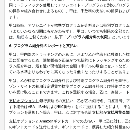
同じトラフィックを使用してアソシエイト・プログラムと別のプログラ
の操作や組み合わせによるもの）、甲は、手数料の支払いの留保および
ます。
甲は随時、アソシエイトが標準プログラム紹介料または特別プログラム
（またいかなる期間にもかかわらず）、甲は、いつでも制限の全部また
は、
別紙
をご覧ください（以下「
プログラム紹介料の制限
」といいま
6. プログラム紹介料のレポートと支払い
甲は、甲内部のトラッキングのために、および乙が当該月に獲得した標
乙に配布するため、適格販売を正確かつ包括的にトラッキングするため
ラム紹介料は、最も近い現地通貨の金額（米ドルの場合はセントなど）
ている水準よりもわずかに高くなったり低くなったりすることがありま
甲は、乙が標準プログラム紹介料および特別プログラム紹介料を獲得し
ゾン・サイトの初期設定通貨で標準プログラム紹介料および特別プログ
いを受け取ることもできます。これを選択する場合、乙は、為替レート
支払オプション1:
銀行振込での支払い 乙が乙の銀行名、口座番号、ア
する場合はABA、IBANおよびBIC番号）を乙に提供することにより
プションを選択した場合、甲は、乙に対する合計支払額が
支払可能金額
支払オプション2:
Amazonギフトカードでの支払い 甲は乙に対し、
のギフトカードを送付します。ギフトカードは、獲得した紹介料相当の