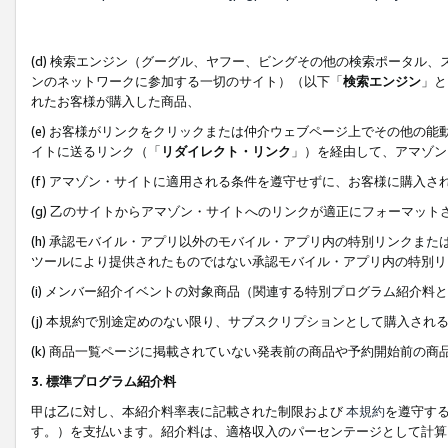
(d) 検索エンジン（グーグル、ヤフー、ビングその他の検索ポータル
ンのネットワークに参加する一切のサイト）（以下「
検索エンジン
」と
れたお客様が購入した商品、
(e) お客様がリンクをクリックまたは仲介ウェブページ上でその他の
イトに送るリンク（「
リダイレクト・リンク
」）を経由して、アマゾン
(f) アマゾン・サイトに適用される条件を遵守せずに、お客様に購入さ
(g) 乙のサイトからアマゾン・サイトへのリンクが適正にフォーマッ
(h) 承認モバイル・アプリ以外のモバイル・アプリ内の特別リンクまたはC
ツールにより提供されたものではない承認モバイル・アプリ内の特別リ
(i) メンバー紹介イベントの対象商品（関連する特別プログラム紹介料と
(j) 本規約で別途定めのない限り、サブスクリプションとして購入され
(k) 商品一覧ページに掲載されていない発表前の商品や予約開始前の商
3. 標準プログラム紹介料
甲は乙に対し、本紹介料率表に記載された制限および
本規約
を遵守す
す。）を支払います。紹介料は、適格収入のパーセンテージとして計算