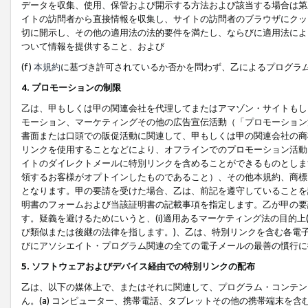
データを収集、使用、保管および開示する方法および該当する場合は第
イトの訪問者から直接情報を収集し、サイトの訪問者のブラウザにクッ
切に開示し、その他の適用法の法的要件を満たし、ならびに適用法によ
ついて情報を提供すること、および
(f)
本規約
に基づき許可されているか否かを問わず、乙によるプログラ
4. プロモーションの制限
乙は、甲もしくは甲の関連会社を代理してまたはアマゾン・サイトもし
モーション、マーケティングその他の広告宣伝活動（「プロモーション
書面または口頭での販促活動に関連して、甲もしくは甲の関連会社の商
リンクを使用することなどにより、オフラインでのプロモーション活動
イトのダイレクトメールに特別リンクを含めることができるものとしま
領するお客様がオプトインしたものであること）、その他本規約、商標
となります。甲の要請を受けた場合、乙は、前記を遵守していることを
明書のフォームおよび当該証明書の記載事項を指定します。乙が甲の要
す。疑義を避けるためにいうと、(i)適用あるマーケティング法の目的上(例
び類似または後継の法律を指します。)、乙は、特別リンクを含む各電子
びにアソシエイト・プログラム関連の全ての電子メールの最善の慣行に
5. ソフトウェアおよびデバイス経由での特別リンクの配布
乙は、以下の媒体上で、またはそれに関連して、プログラム・コンテン
ん。(a) コンピューター、携帯電話、タブレットその他の携帯端末を