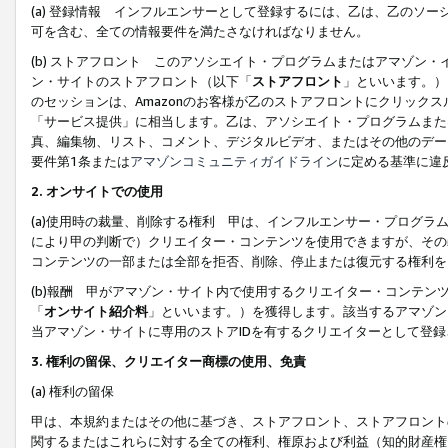
(a) 登録情報 インフルエンサーとして登録するには、乙は、乙のソ
可を含む、全ての情報要件を満たさなければなりません。
(b) ストアフロント このアソシエイト・プログラムまたはアマゾン
ン・サイトのストアフロント（以下「
ストアフロント
」といいます。）
のセッションは、Amazonのお客様が乙のストアフロントにクリック
「サービス提供」に相当します。乙は、アソシエイト・プログラムまた
真、編集物、リスト、コメント、デジタルビデオ、またはその他のデー
要件第1条または
アマゾンコミュニティガイドライン
に定める基準に違
2.
オンサイトでの使用
(a)使用時の裁量、削除する権利 甲は、インフルエンサー・プログラ
により甲の判断で）クリエイター・コンテンツを使用できますが、その
コンテンツの一部または全部を拒否、削除、停止または復元する権利を
(b)報酬 甲がアマゾン・サイト内で使用するクリエイター・コンテン
「
オンサイト紹介料
」といいます。）を獲得します。該当するアマゾン
当アマゾン・サイトに専用のストアIDを有するクリエイターとして登
3.
権利の留保、クリエイター商標の使用、免責
(a) 権利の留保
甲は、本規約またはその他に基づき、ストアフロント、ストアフロント
関するまたはこれらに対する全ての権利、権原および利益（知的財産権