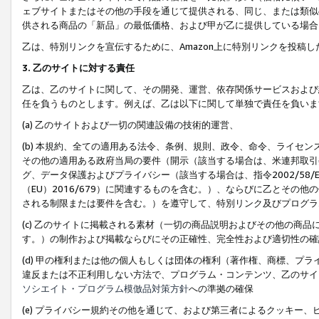
ェブサイトまたはその他の手段を通じて提供される、同じ、または類似
供される商品の「新品」の最低価格、および甲が乙に提供している場合
乙は、特別リンクを宣伝するために、Amazon上に特別リンクを投稿し
3. 乙のサイトに対する責任
乙は、乙のサイトに関して、その開発、運営、依存関係サービスおよび
任を負うものとします。例えば、乙は以下に関して単独で責任を負いま
(a) 乙のサイトおよび一切の関連設備の技術的運営、
(b) 本規約、全ての適用ある法令、条例、規則、政令、命令、ライセ
その他の適用ある政府当局の要件（開示（該当する場合は、米連邦取引
グ、データ保護およびプライバシー（該当する場合は、指令2002/58
（EU）2016/679）に関連するものを含む。）、ならびに乙とそ
される制限または要件を含む。）を遵守して、特別リンク及びプログラ
(c) 乙のサイトに掲載される素材（一切の商品説明およびその他の商
す。）の制作および掲載ならびにその正確性、完全性および適切性の確
(d) 甲の権利または他の個人もしくは団体の権利（著作権、商標、プ
違反または不正利用しない方法で、プログラム・コンテンツ、乙のサイ
ソシエイト・プログラム模倣品対策方針
への準拠の確保
(e) プライバシー規約その他を通じて、および第三者によるクッキー