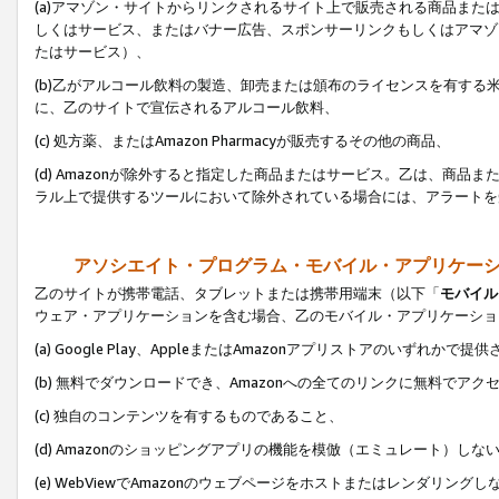
(a)アマゾン・サイトからリンクされるサイト上で販売される商品またはサ
しくはサービス、またはバナー広告、スポンサーリンクもしくはアマゾ
たはサービス）、
(b)乙がアルコール飲料の製造、卸売または頒布のライセンスを有す
に、乙のサイトで宣伝されるアルコール飲料、
(c) 処方薬、またはAmazon Pharmacyが販売するその他の商品、
(d) Amazonが除外すると指定した商品またはサービス。乙は、商品また
ラル上で提供するツールにおいて除外されている場合には、アラートを
アソシエイト・プログラム・モバイル・アプリケー
乙のサイトが携帯電話、タブレットまたは携帯用端末（以下「
モバイル
ウェア・アプリケーションを含む場合、乙のモバイル・アプリケーショ
(a) Google Play、AppleまたはAmazonアプリストアのいずれかで
(b) 無料でダウンロードでき、Amazonへの全てのリンクに無料でアク
(c) 独自のコンテンツを有するものであること、
(d) Amazonのショッピングアプリの機能を模倣（エミュレート）しな
(e) WebViewでAmazonのウェブページをホストまたはレンダリング