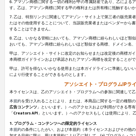
6. アマゾン商標に関する一切の権利が甲の専属財産であり、乙によ
す。乙は、アマゾン商標に関する甲の権利または所有権に抵触するいか
7. 乙は、特別リンクに関連してアマゾン・サイト上で第三者の販売
たはその他使用することについて、当該販売業者またはベンダーから書
することはできません。
8. 乙は、いかなる管轄においても、アマゾン商標に紛らわしいほど
おいても、アマゾン商標に紛らわしいほど類似する商標、ドメイン名、
甲は、アソシエイト・サイトに改定のお知らせまたは改定後の商標ガイ
本商標ガイドラインおよび承認されたアマゾン商標を改定することがで
甲は、許可を得ないいかなる使用または本ガイドラインに準拠しないい
により行使することができるものとします。
アソシエイト・プログラムIPラ
本ライセンスは、乙のアソシエイト・プログラムへの参加に関連して乙
本規約
を受け入れることにより、または、本商品に関する一定の種類の
広告コンテンツ
」といいます。）へのアクセスおよび利用ができる専有
「
Creators API
」といいます。）へのアクセスもしくは使用により、
1. プログラム・コンテンツへの限定的ライセンス
本規約
の条件にしたがい、および本規約（本ライセンスおよびその他の
加する目的に限り、甲は本規約により乙に対して、(a) プログラム・コ