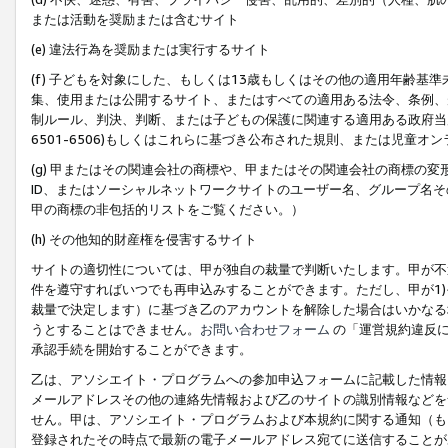
または活動を奨励または含むサイト
(e) 違法行為を奨励または実行するサイト
(f) 子どもを対象にした、もしくは13歳もしくはその他の適用年齢
集、使用または公開するサイト、またはすべての適用ある法令、条例、
制ルール、判決、判断、または子どもの保護に関連する適用ある政府当局の要
6501-6506)もしくはこれらに基づき公布された規則、または児童オ
(g) 甲またはその関連会社の商標や、甲またはその関連会社の商標の
ID、またはソーシャルネットワークサイトのユーザー名、グループ名
甲の商標の非包括的リストをご覧ください。）
(h) その他知的財産権を侵害するサイト
サイトの適切性については、甲が独自の裁量で判断いたします。甲が不
件を遵守すればいつでも再申込みすることができます。ただし、甲が1)
裁量で決定します）に基づき乙のアカウントを解除した場合はいかなる
うとすることはできません。
お問い合わせフォーム
の「運営規約違反に
承認手続を開始することができます。
乙は、アソシエイト・プログラムへの参加申込フォームに記載した情報
メールアドレスその他の連絡先情報および乙のサイトの識別情報などを
せん。甲は、アソシエイト・プログラムおよび本規約に関する通知（も
登録されたその時点で最新の電子メールアドレス宛てに送信することが