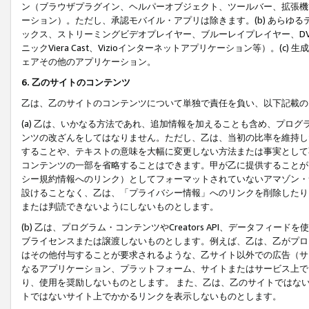
ン（ブラウザプラグイン、ヘルパーオブジェクト、ツールバー、拡張機
ーション）。ただし、承認モバイル・アプリは除きます。(b) あらゆ
ックス、ストリーミングビデオプレイヤー、ブルーレイプレイヤー、DVDプ
ニックViera Cast、Vizioインターネットアプリケーション等）。(
ェアその他のアプリケーション。
6. 乙のサイトのコンテンツ
乙は、乙のサイトのコンテンツについて単独で責任を負い、以下記載の
(a) 乙は、いかなる方法であれ、追加情報を加えることも含め、プロ
ンツの改ざんをしてはなりません。ただし、乙は、当初の比率を維持し
することや、テキストの意味を大幅に変更しない方法または事実として
コンテンツの一部を省略することはできます。甲が乙に提供することが
シー規約情報へのリンク）としてフォーマットされていないアマゾン・
設けることなく、乙は、「プライバシー情報」へのリンクを削除したり
または判読できないようにしないものとします。
(b) 乙は、プログラム・コンテンツやCreators API、データフ
ブライセンスまたは譲渡しないものとします。例えば、乙は、乙がプロ
はその他付与することが要求されるような、乙サイト以外での広告（サ
なるアプリケーション、プラットフォーム、サイトまたはサービス上で
り、使用を奨励しないものとします。 また、乙は、乙のサイトではな
トではないサイト上でかかるリンクを表示しないものとします。