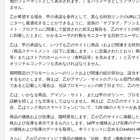
他のフォーマットとして表示されます。）をパラメータとしてアマゾン
ません。
乙が希望する場合、甲の承認を条件として、異なる特別リンクのURL
ニターし最適化することができるように、追加の「サブタグ」アソシエ
イト・プログラムに関連して提供されたID又は報告を、乙のサイトの
に到着したときに、かかるユーザの行動をモニターする目的でユーザに
乙は、甲の承認なく、いつでも乙のサイトに商品（および関連する特別
（商品ステートメント（以下に定義します。）に定義されたとおり）商
等）またはストアのホームページ（食料品等）を含みます。）と乙サイ
オリジナルコンテンツも含めなければなりません。
期間限定のプロモーションへのリンクおよび関連の紹介部分は、該当す
するものとします。例えば、乙がアマゾン・サイトのアパレル部門の商
であると記載した場合は、当該プロモーションの終了日までに、乙のサ
乙は、いかなる商品、アマゾン・サイト、または甲のポリシー、プロモ
誤解を招くような主張をしてはなりません。例えば、乙が乙のサイト上に
合、乙はリンク先のスマートフォンについて、128 GBのメモリーが
商品の価格および在庫は、随時変化します。乙が乙のサイトに掲載した
格および在庫を表示できるものとします。(a)甲が価格および在庫のデータを
の価格および在庫のデータを取得し、
本ライセンス
に定めるCreator
さらに、乙が乙のサイトにて商品の価格を「比較」形式（価格比較ツー