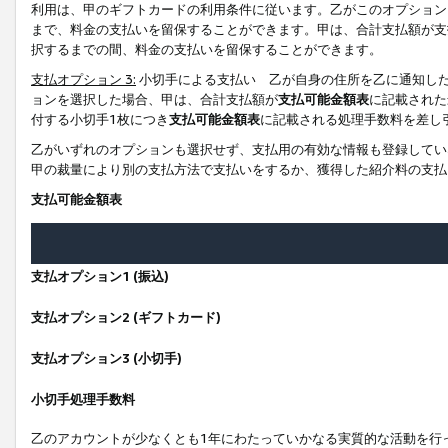
利用は、甲のギフトカードの利用条件に従います。乙がこのオプション
まで、料金の支払いを留保することができます。甲は、合計支払額が支
択するまでの間、料金の支払いを留保することができます。
支払オプション 3:
小切手による支払い 乙が自身の住所を乙に通知し
ョンを選択した場合、甲は、合計支払額が
支払可能金額表
に記載された
付する小切手1枚につき
支払可能金額表
に記載される処理手数料を差し
乙がいずれのオプションも選択せず、支払用の有効な情報も登録してい
甲の裁量により別の支払方法で支払いをするか、獲得した紹介料の支払
支払可能金額表
支払オプション1 (振込)
支払オプション2 (ギフトカード)
支払オプション3 (小切手)
小切手処理手数料
乙のアカウントが少なくとも1年にわたっていかなる実質的な活動を行