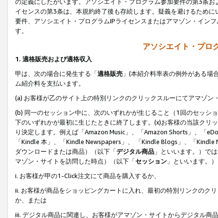
の定義にしたがいます。アソシエイト・プログラム参加要件の第3条お
イセンスの第3条は、本規約終了後も存続します。疑義を避けるためにい
要件、アソシエイト・プログラムIPライセンスまたはアマゾン・イン
す。
アソシエイト・プログ
1. 適格販売および適格収入
甲は、次の場合に発生する「
適格販売
」(本紹介料率表の例外がある場
ム紹介料を支払います。
(a) お客様が乙のサイト上の特別リンクのクリックスルーにてアマゾン
(b) 同一のセッション中に、次のいずれかが生じること（1回のセッ
下のいずれかが最初に生じたときに終了します。(x)お客様の当該クリッ
り決定します。例えば「Amazon Music」、「Amazon Shorts」、「eDo
「Kindle 本」、「Kindle Newspapers」、 「Kindle Blogs」、「
ダウンロードまたは商品）（以下「
デジタル商品
」といいます。）では
マゾン・サイトを訪問した時点）（以下「
セッション
」といいます。）
i. お客様が甲の1-Click注文にて商品を購入するか、
ii. お客様が商品をショッピングカートに入れ、最初の特別リンクの
か、または
iii. デジタル商品に関連し、お客様がアマゾン・サイトからデジタ