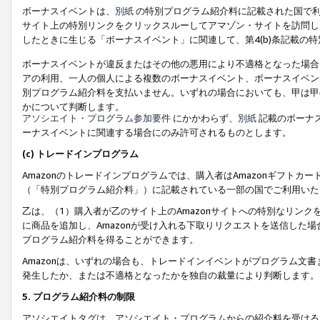
ボーナスイベントは、
別紙
の特別プログラム紹介料に記載された国で利
サイト上の特別リンクをクリックスルーしてアマゾン・サイトを訪問した
したときに生じる「ボーナスイベント」に関連して、第4(b)条記載の
ボーナスイベントが違反またはその他の悪用により不適格となった場合
アの利用、一人の個人による複数のボーナスイベント、ボーナスイベン
別プログラム紹介料を支払いません。いずれの場合においても、甲は甲
かについて判断します。
アソシエイト・プログラム参加要件
にかかわらず、
別紙
記載のボーナ
ーナスイベントに関連する場合にのみ許可されるものとします。
(c) トレードインプログラム
Amazonのトレードインプログラムでは、購入者はAmazonギフト
（「特別プログラム紹介料」）に記載されている一部の国でご利用いた
乙は、（1）購入者が乙のサイト上のAmazonサイトへの特別なリン
に商品を追加し、Amazonが受け入れる下取りリクエストを送信した場
プログラム紹介料を得ることができます。
Amazonは、いずれの場合も、トレードインイベントがプログラム文書
発生したか、または不適格となったかを独自の裁量により判断します。
5. プログラム紹介料の制限
アソシエイトタグは、アソシエイト・プログラムからの紹介料を受ける