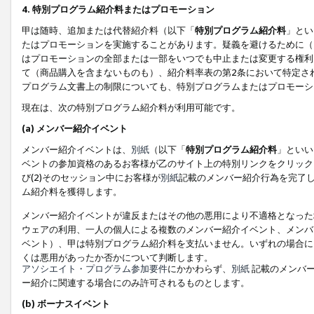
4. 特別プログラム紹介料またはプロモーション
甲は随時、追加または代替紹介料（以下「
特別プログラム紹介料
」とい
たはプロモーションを実施することがあります。疑義を避けるために（
はプロモーションの全部または一部をいつでも中止または変更する権利
て（商品購入を含まないものも）、紹介料率表の第2条において特定さ
プログラム文書上の制限についても、特別プログラムまたはプロモーシ
現在は、次の特別プログラム紹介料が利用可能です。
(a) メンバー紹介イベント
メンバー紹介イベントは、
別紙
（以下「
特別プログラム紹介料
」といい
ベントの参加資格のあるお客様が乙のサイト上の特別リンクをクリック
び(2)そのセッション中にお客様が
別紙
記載のメンバー紹介行為を完了
ム紹介料を獲得します。
メンバー紹介イベントが違反またはその他の悪用により不適格となった
ウェアの利用、一人の個人による複数のメンバー紹介イベント、メンバ
ベント）、甲は特別プログラム紹介料を支払いません。いずれの場合に
くは悪用があったか否かについて判断します。
アソシエイト・プログラム参加要件
にかかわらず、
別紙
記載のメンバー
ー紹介に関連する場合にのみ許可されるものとします。
(b) ボーナスイベント