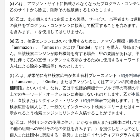
(c) 乙は、アマゾン・サイトに掲載されなくなったプログラム・コン
乙のサイトから除去、削除その他破棄するものとします。
(d) 乙は、ある個人または企業による製品、サービス、当事者または
の資料をプログラム・コンテンツに接近して配置することを含みます。
を含みます。）を使用してはなりません。
(e) 乙は、検索エンジンにおいて使用するために、アマゾン商標（
商標
「ammazon」、「amaozn」および「kindel」など）を購入
ん。当該検索エンジンが除外機能を有する場合、甲の要請があれば、甲
果に伴って乙の宣伝コンテンツを表示させるために使用するキーワード
入札による除外を要請等）ものとします。
(f) 乙は、結果的に有料検索広告が禁止有料プレースメント（
紹介料率
（「amazon」、「Kindle」またはアマゾンもしくはアマゾンの
標用語
」といいます。なお、乙は非包括的商標テーブルで甲の商標の非
上でのキーワード・オークションに参加しないものとします。乙が
本規
り、直接またはリダイレクト・リンク（
紹介料率表
で定義します。）を
検索広告を購入して、一般的なインターネット検索クエリーまたはキー
示されるよう検索エンジンにリンクを入稿することができます。
(g) 乙は、特別リンクの使用に伴い、いかなる個人または団体に対し
の他の組織への寄付その他の便益を含みます。）を提供しないものとし
個人または団体に奨励する「報奨」またはロイヤルティプログラムを実