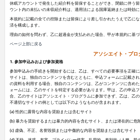
休眠アカウントで発生した紹介料を留保することができ、閉鎖に伴う留
ウント内の未払いの未収紹介料は、適用法による国庫返納または時効に
本規約に記載の全ての控除または留保により差し引かれたうえで乙にな
済を構成します。
理由の如何を問わず、乙に超過金が支払われた場合、甲が本規約に基づ
ページ上部に戻る
アソシエイト・プロ
1. 参加申込みおよび参加資格
参加申込みの手続きを開始するには、乙は、すべての必要事項を正確に
サイトは、独自のコンテンツを含むとともに、申込フォームに記載され
の資料を利用する場合、独自のコンテンツは、乙がコンテンツに含めた
ォームには、乙のサイトを特定する必要があります。甲は、乙の申込フ
合、乙のサイトはアソシエイト・プログラムに参加できず、乙は、乙の
不適切なサイトの例としては以下のようなものが含まれます。
(a) 性的に露骨な内容を奨励または含むサイト
(b) 暴力を奨励するまたは暴力的内容を含むサイト、または潜在的に
(c) 虚偽、不正、名誉毀損または中傷的な内容を奨励または含むサイト
(d) 不快、迷惑、有害、プライバシー侵害、乱用的、差別的（人種、