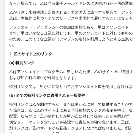
なった場合でも、乙は当該電子メールアドレスに送信された一切の通知
乙が［注：米租税法上定義される］非米国人に該当する場合で、アソシ
乙は、本規約に基づく全てのサービスを米国外で履行することになるも
アソシエイト・プログラムへの参加は無料であり、甲はアソシエイト・
ます。甲はいかなる企業に対しても、甲のアソシエイトに対して有料の
のため、このような企業が（アマゾンの名前を利用しようとする企業で
い。
2. 乙のサイト上のリンク
(a) 特別リンク
乙はアソシエイト・プログラムに申し込んだ後、乙のサイト上に特別リ
および紹介料の発生が可能となります。
特別リンクでは、甲が乙に割り当てたアソシエイトIDを使用しなけれ
(b) 全ての特別リンクに適用される一般要件
特別リンクは乙が制作するか、または甲が乙に対して提供することがで
た場合は、乙は乙のサイト上にある当該種類のリンクの表示を中止しな
配置、ならびに（乙が制作したか甲が乙に対して提供したかを問わず）
切なフォーマットを含むことを確認する責任を単独で負います。乙は、
別リンクは、乙のサイトから直接アクセスしなければなりません。例えば、