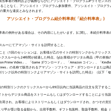
両当事者の権利および義務ならびにアソシエイト・プログラムIPライセンス
されることなく、アソシエイト・プログラム参加要件、アソシエイト・プログラ
約の重大な違反とみなされます。
アソシエイト・プログラム紹介料率表(「紹介料率表」)
料率表の例外がある場合は、その内容にしたがいます。)に関し、本紹介料率表
クスルーにてアマゾン・サイトを訪問すること、
じること（1回のセッションは、お客様が乙のサイトの特別リンクからクリック
ックスルーから24時間が経過した時点、(y)お客様がデジタル商品（甲の単独の
zon Prime Video」、「Game ダウンロード」、「Amazon コイン」、「Kindle 本
ndle Magazines」の名称で販売されるアマゾン・ソフトウェア・ダウンロードまた
特別リンク以外の特別リンクよりアマゾン・サイトを訪問した時点）（以下「
セ
、
、最初の特別リンクのクリックスルーから89日以内に当該商品の注文を完了する
ン・サイトからデジタル商品をストリームもしくはダウンロードすることにより当
様宛に出荷され、お客様によりストリームもしくはダウンロードされ、かつその支
より甲が受け取る金額から、出荷手数料、ギフト包装料、取扱手数料、税金（