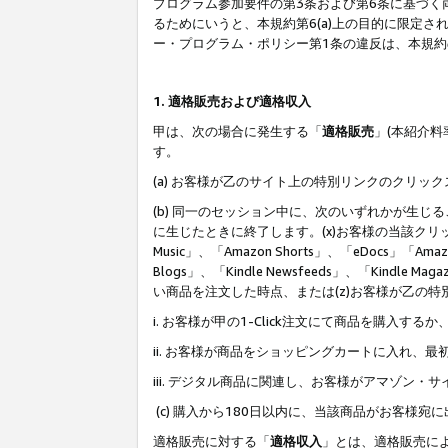
プログラム参加要件の第3条および第6条に基づく
るためにいうと、本規約第6(a)上の目的に限定
ー・プログラム・ポリシー第1条の違反は、本規
1. 適格販売および適格収入
甲は、次の場合に発生する「
適格販売
」(本紹介
す。
(a) お客様が乙のサイト上の特別リンクのクリッ
(b) 同一のセッション中に、次のいずれかが生
に生じたときに終了します。(x)お客様の当該クリ
Music」、「Amazon Shorts」、「eDocs」「Ama
Blogs」、「Kindle Newsfeeds」、「Ki
い商品を注文した時点、または(z)お客様が乙の
i. お客様が甲の1-Click注文にて商品を購入するか
ii. お客様が商品をショッピングカートに入れ
iii. デジタル商品に関連し、お客様がアマゾ
(c) 購入から180日以内に、当該商品がお客
適格販売に対する「
適格収入
」とは、適格販売に