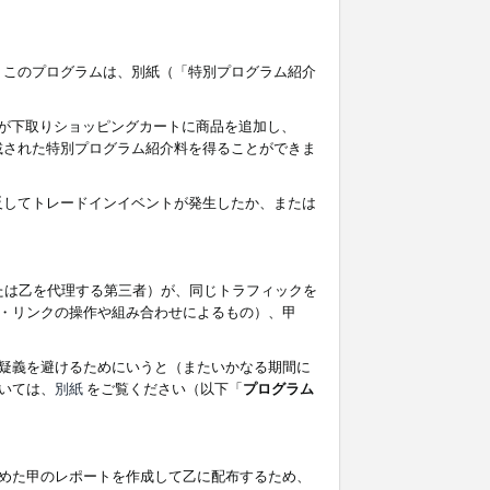
す。このプログラムは、別紙（「特別プログラム紹介
者が下取りショッピングカートに商品を追加し、
記載された特別プログラム紹介料を得ることができま
違反してトレードインイベントが発生したか、または
たは乙を代理する第三者）が、同じトラフィックを
・リンクの操作や組み合わせによるもの）、甲
疑義を避けるためにいうと（またいかなる期間に
いては、
別紙
をご覧ください（以下「
プログラム
めた甲のレポートを作成して乙に配布するため、