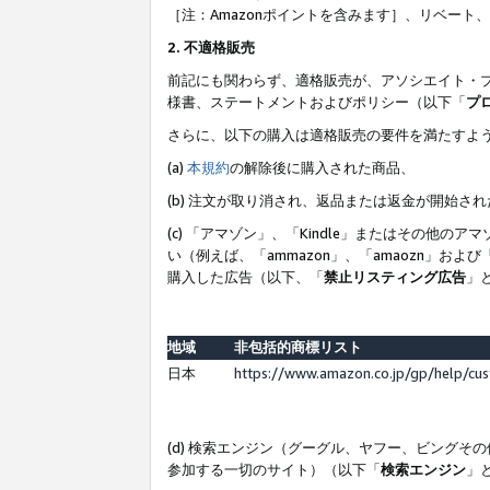
［注：Amazonポイントを含みます］、リベー
2. 不適格販売
前記にも関わらず、適格販売が、アソシエイト・
様書、ステートメントおよびポリシー（以下「
プ
さらに、以下の購入は適格販売の要件を満たすよ
(a)
本規約
の解除後に購入された商品、
(b) 注文が取り消され、返品または返金が開始さ
(c) 「アマゾン」、「Kindle」またはその
い（例えば、「ammazon」、「amaozn」お
購入した広告（以下、「
禁止リスティング広告
」
地域
非包括的商標リスト
日本
https://www.amazon.co.jp/gp/help/cu
(d) 検索エンジン（グーグル、ヤフー、ビング
参加する一切のサイト）（以下「
検索エンジン
」