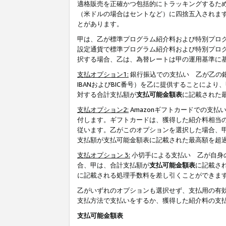
適格販売を正確かつ包括的にトラッキングするた
（米ドルの場合はセントなど）に四捨五入されま
とがあります。
甲は、乙が標準プログラム紹介料および特別プロ
設定通貨で標準プログラム紹介料および特別プロ
択する場合、乙は、為替レートは甲の運用基準に
支払オプション1:
銀行振込での支払い 乙が乙の銀
IBANおよびBIC番号）を乙に提供することに
対する合計支払額が
支払可能金額表
に記載された
支払オプション2:
Amazonギフトカードでの支
付します。ギフトカードは、獲得した紹介料相当
従います。乙がこのオプションを選択した場合、
支払額が支払可能金額表に記載された最高額を超
支払オプション 3:
小切手による支払い 乙が自身
合、甲は、合計支払額が
支払可能金額表
に記載さ
に記載される処理手数料を差し引くことができま
乙がいずれのオプションも選択せず、支払用の有
支払方法で支払いをするか、獲得した紹介料の支
支払可能金額表