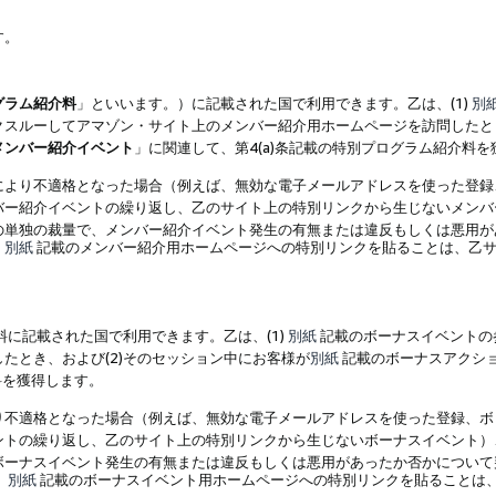
す。
グラム紹介料
」といいます。）に記載された国で利用できます。乙は、(1)
別
スルーしてアマゾン・サイト上のメンバー紹介用ホームページを訪問したとき
メンバー紹介イベント
」に関連して、第4(a)条記載の特別プログラム紹介料
により不適格となった場合（例えば、無効な電子メールアドレスを使った登録
バー紹介イベントの繰り返し、乙のサイト上の特別リンクから生じないメンバ
の単独の裁量で、メンバー紹介イベント発生の有無または違反もしくは悪用が
、
別紙
記載のメンバー紹介用ホームページへの特別リンクを貼ることは、乙サ
に記載された国で利用できます。乙は、(1)
別紙
記載のボーナスイベントの
たとき、および(2)そのセッション中にお客様が
別紙
記載のボーナスアクシ
料を獲得します。
り不適格となった場合（例えば、無効な電子メールアドレスを使った登録、ボ
ントの繰り返し、乙のサイト上の特別リンクから生じないボーナスイベント）
ボーナスイベント発生の有無または違反もしくは悪用があったか否かについて
、
別紙
記載のボーナスイベント用ホームページへの特別リンクを貼ることは