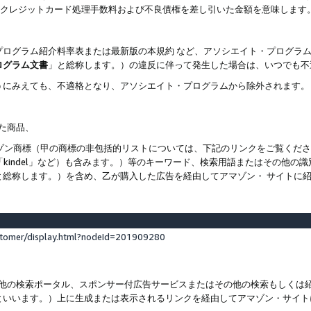
ト、クレジットカード処理手数料および不良債権を差し引いた金額を意味します
プログラム紹介料率表または最新版の本規約 など、アソシエイト・プログラ
ログラム文書
」と総称します。）の違反に伴って発生した場合は、いつでも不
うにみえても、不適格となり、アソシエイト・プログラムから除外されます。
れた商品、
他のアマゾン商標（甲の商標の非包括的リストについては、下記のリンクをご覧く
よび「kindel」など）も含みます。）等のキーワード、検索用語またはその
と総称します。）を含め、乙が購入した広告を経由してアマゾン・ サイトに
stomer/display.html?nodeId=201909280
その他の検索ポータル、スポンサー付広告サービスまたはその他の検索もしく
といいます。）上に生成または表示されるリンクを経由してアマゾン・サイト