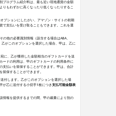
別プログラム紹介料は、最も近い現地通貨の金額
よりもわずかに高くなったり低くなったりするこ
のオプションにしたがい、アマゾン・サイトの初期
貨で支払いを受け取ることもできます。これを選
その他の必要識別情報（該当する場合はABA、
す。乙がこのオプションを選択した場合、甲は、乙に
ス宛に、乙が獲得した金額相当のギフトカードを送
カードの利用は、甲のギフトカードの利用条件に
の支払いを留保することができます。甲は、合計
を留保することができます。
を送付します。乙がこのオプションを選択した場
甲が乙に送付する小切手1枚につき
支払可能金額表
該情報を提供するまでの間、甲の裁量により別の