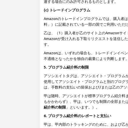
連する場合にのみ許可されるものとします。
(c) トレードインプログラム
Amazonのトレードインプログラムでは、購入者
料」）に記載されている一部の国でご利用いただ
乙は、（1）購入者が乙のサイト上のAmazon
Amazonが受け入れる下取りリクエストを送信し
す。
Amazonは、いずれの場合も、トレードインイベ
不適格となったかを独自の裁量により判断します
5. プログラム紹介料の制限
アソシエイトタグは、アソシエイト・プログラム
使用してアソシエイト・プログラムと別のプログ
は、手数料の支払いの留保および/または乙のア
甲は随時、アソシエイトが標準プログラム紹介料
もかかわらず）、甲は、いつでも制限の全部また
紹介料の制限
」といいます。）。
6. プログラム紹介料のレポートと支払い
甲は、甲内部のトラッキングのために、および乙