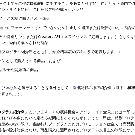
ブページ上でその他の能動的行為をすることを必要とせずに、仲介サイト経由で
ゾン・サイトに紹介されたお客様が購入した商品、
ずに、お客様に購入された商品、
クが適正にフォーマットされていないために正しく追跡または報告されない商品
内の特別リンクまたはCreators API（本ライセンスで定義します。）も
リンク経由で購入された商品、
特別プログラム紹介料とともに、紹介料率表の第4(a)条で定義します。）
ションとして購入される商品、および
商品や予約開始前の商品。
よび
本規約
を遵守することを条件として、
別紙
記載の標準紹介料（以下「
標
計算されます。
ログラム紹介料
」といいます。）の獲得機会をアソシエイト全員または一部に
（および本条において定める期間にもかかわらず）いうと、甲は、特別プログ
途定めのない限り、当該特別プログラムまたはプロモーションは全て（商品購
適格の除外対象となり、商品購入に適用されるプログラム文書上の制限につい