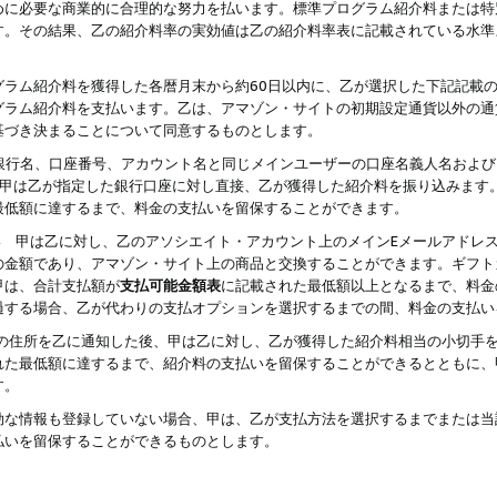
めに必要な商業的に合理的な努力を払います。標準プログラム紹介料または特
す。その結果、乙の紹介料率の実効値は乙の紹介料率表に記載されている水準
グラム紹介料を獲得した各暦月末から約60日以内に、乙が選択した下記記載
グラム紹介料を支払います。乙は、アマゾン・サイトの初期設定通貨以外の通
基づき決まることについて同意するものとします。
行名、口座番号、アカウント名と同じメインユーザーの口座名義人名および
より、甲は乙が指定した銀行口座に対し直接、乙が獲得した紹介料を振り込みま
最低額に達するまで、料金の支払いを留保することができます。
払い 甲は乙に対し、乙のアソシエイト・アカウント上のメインEメールアドレ
の金額であり、アマゾン・サイト上の商品と交換することができます。ギフト
甲は、合計支払額が
支払可能金額表
に記載された最低額以上となるまで、料金
過する場合、乙が代わりの支払オプションを選択するまでの間、料金の支払い
の住所を乙に通知した後、甲は乙に対し、乙が獲得した紹介料相当の小切手
れた最低額に達するまで、紹介料の支払いを留保することができるとともに、
す。
効な情報も登録していない場合、甲は、乙が支払方法を選択するまでまたは当
払いを留保することができるものとします。