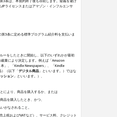
の第3条は、本規約終了後も存続します。疑義を避け
ムIPライセンスまたはアマゾン・インフルエンサ
の第3条に定める標準プログラム紹介料を支払いま
スルーをしたときに開始し、以下のいずれかが最初
裁量により決定します。例えば「Amazon
」、「Kindle Newspapers」、 「Kindle
は商品）（以下「
デジタル商品
」といいます。）ではな
ッション
」といいます。）、
ことにより、商品を購入するか、または
該商品を購入したとき、かつ、
払いがなされること。
売上税およびVATなど）、サービス料、クレジット