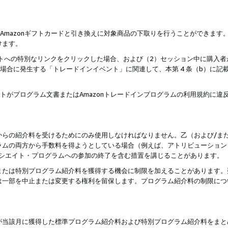
はAmazonギフトカードと引き換えに対象商品の下取りを行うことができま
けます。
サイトへの特別なリンクをクリックした場合、および（2）セッション中に購入
た場合に発生する「トレードインイベント」に関連して、本第 4 条（b）に
ントがプログラム文書またはAmazonトレードインプログラムの利用規約に
。
からの紹介料を受けるためにのみ使用しなければなりません。乙（および/ま
ラムの両方から手数料を得ようとしている場合（例えば、アトリビューション
ソシエイト・プログラムへの参加の終了を含む措置を講じることがあります。
または特別プログラム紹介料を獲得する機会に制限を加えることがあります。
は一部を中止または変更する権利を留保します。プログラム紹介料の制限につ
が当該月に獲得した標準プログラム紹介料および特別プログラム紹介料をまと