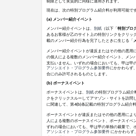
制限として実質的に同様に適用されます。
現在は、次の特別プログラム紹介料が利用可能で
(a) メンバー紹介イベント
メンバー紹介イベントは、
別紙
（以下「
特別プロ
あるお客様が乙のサイト上の特別リンクをクリック
載のメンバー紹介行為を完了したときに生じる「
メンバー紹介イベントが違反またはその他の悪用
の個人による複数のメンバー紹介イベント、メン
支払いません。いずれの場合においても、甲は甲
アソシエイト・プログラム参加要件
にかかわらず
合にのみ許可されるものとします。
(b) ボーナスイベント
ボーナスイベントは、
別紙
の特別プログラム紹介料
クをクリックスルーしてアマゾン・サイトを訪問し
に関連して、第4(b)条記載の特別プログラム紹介
ボーナスイベントが違反またはその他の悪用によ
人による複数のボーナスイベント、ボーナスイベ
ずれの場合においても、甲は甲の単独の裁量で、
アソシエイト・プログラム参加要件
にかかわらず