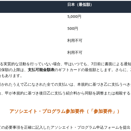
日本（最低額）
5,000円
500円
利用不可
利用不可
なる実質的な活動を行っていない場合、甲はいつでも、7日前に書面による通
留保額の上限は、
支払可能金額表
のギフトカードの最低額とします。さらに、
合もあります。
引かれたうえで乙になされた全ての支払いは、本規約に基づき乙に支払うべき
合、甲が本規約に基づき後日乙に支払う紹介料から同額を調整または相殺する
アソシエイト・プログラム参加要件（「参加要件」）
ての必要事項を正確に記入したアソシエイト・プログラム申込フォームを提出