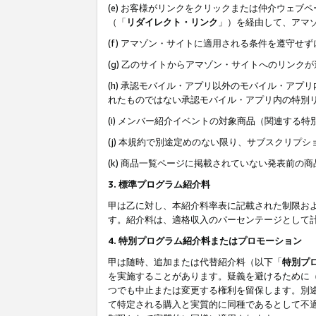
(e) お客様がリンクをクリックまたは仲介ウェ
（「
リダイレクト・リンク
」）を経由して、アマ
(f) アマゾン・サイトに適用される条件を遵守せ
(g) 乙のサイトからアマゾン・サイトへのリン
(h) 承認モバイル・アプリ以外のモバイル・アプリ
れたものではない承認モバイル・アプリ内の特別
(i) メンバー紹介イベントの対象商品（関連する
(j) 本規約で別途定めのない限り、サブスクリプ
(k) 商品一覧ページに掲載されていない発表前の
3. 標準プログラム紹介料
甲は乙に対し、本紹介料率表に記載された制限お
す。紹介料は、適格収入のパーセンテージとして
4. 特別プログラム紹介料またはプロモーション
甲は随時、追加または代替紹介料（以下「
特別プ
を実施することがあります。疑義を避けるために
つでも中止または変更する権利を留保します。別
て特定される購入と実質的に同種であるとして不