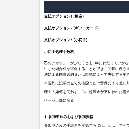
支払オプション1 (振込)
支払オプション2 (ギフトカード)
支払オプション3 (小切手)
小切手処理手数料
乙のアカウントが少なくとも1年にわたっていか
生した紹介料を留保することができ、閉鎖に伴う
法による国庫返納または時効によって失効する場
本規約に記載の全ての控除または留保により差し
理由の如何を問わず、乙に超過金が支払われた場
ページ上部に戻る
1. 参加申込みおよび参加資格
参加申込みの手続きを開始するには、乙は、すべ