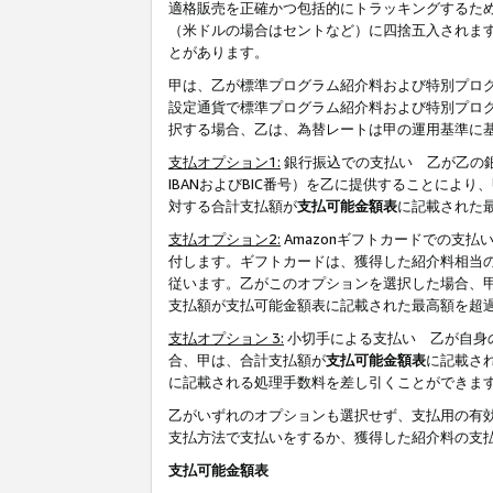
適格販売を正確かつ包括的にトラッキングするた
（米ドルの場合はセントなど）に四捨五入されま
とがあります。
甲は、乙が標準プログラム紹介料および特別プロ
設定通貨で標準プログラム紹介料および特別プロ
択する場合、乙は、為替レートは甲の運用基準に
支払オプション1:
銀行振込での支払い 乙が乙の銀
IBANおよびBIC番号）を乙に提供することに
対する合計支払額が
支払可能金額表
に記載された
支払オプション2:
Amazonギフトカードでの支
付します。ギフトカードは、獲得した紹介料相当
従います。乙がこのオプションを選択した場合、
支払額が支払可能金額表に記載された最高額を超
支払オプション 3:
小切手による支払い 乙が自身
合、甲は、合計支払額が
支払可能金額表
に記載さ
に記載される処理手数料を差し引くことができま
乙がいずれのオプションも選択せず、支払用の有
支払方法で支払いをするか、獲得した紹介料の支
支払可能金額表