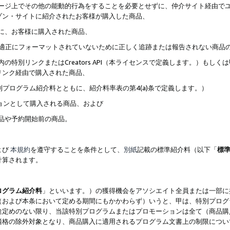
ブページ上でその他の能動的行為をすることを必要とせずに、仲介サイト経由で
ゾン・サイトに紹介されたお客様が購入した商品、
ずに、お客様に購入された商品、
クが適正にフォーマットされていないために正しく追跡または報告されない商品
内の特別リンクまたはCreators API（本ライセンスで定義します。）も
リンク経由で購入された商品、
特別プログラム紹介料とともに、紹介料率表の第4(a)条で定義します。）
ションとして購入される商品、および
商品や予約開始前の商品。
よび
本規約
を遵守することを条件として、
別紙
記載の標準紹介料（以下「
標
計算されます。
ログラム紹介料
」といいます。）の獲得機会をアソシエイト全員または一部に
（および本条において定める期間にもかかわらず）いうと、甲は、特別プログ
途定めのない限り、当該特別プログラムまたはプロモーションは全て（商品購
適格の除外対象となり、商品購入に適用されるプログラム文書上の制限につい