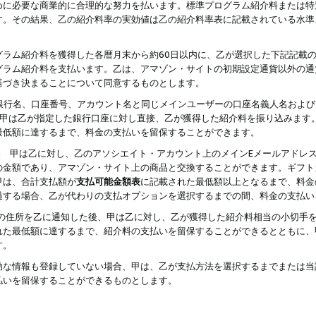
めに必要な商業的に合理的な努力を払います。標準プログラム紹介料または特
す。その結果、乙の紹介料率の実効値は乙の紹介料率表に記載されている水準
グラム紹介料を獲得した各暦月末から約60日以内に、乙が選択した下記記載
グラム紹介料を支払います。乙は、アマゾン・サイトの初期設定通貨以外の通
基づき決まることについて同意するものとします。
行名、口座番号、アカウント名と同じメインユーザーの口座名義人名および
より、甲は乙が指定した銀行口座に対し直接、乙が獲得した紹介料を振り込みま
最低額に達するまで、料金の支払いを留保することができます。
払い 甲は乙に対し、乙のアソシエイト・アカウント上のメインEメールアドレ
の金額であり、アマゾン・サイト上の商品と交換することができます。ギフト
甲は、合計支払額が
支払可能金額表
に記載された最低額以上となるまで、料金
過する場合、乙が代わりの支払オプションを選択するまでの間、料金の支払い
の住所を乙に通知した後、甲は乙に対し、乙が獲得した紹介料相当の小切手
れた最低額に達するまで、紹介料の支払いを留保することができるとともに、
す。
効な情報も登録していない場合、甲は、乙が支払方法を選択するまでまたは当
払いを留保することができるものとします。