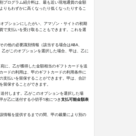
別プログラム紹介料は、最も近い現地通貨の金額
よりもわずかに高くなったり低くなったりするこ
のオプションにしたがい、アマゾン・サイトの初期
貨で支払いを受け取ることもできます。これを選
その他の必要識別情報（該当する場合はABA、
す。乙がこのオプションを選択した場合、甲は、乙に
ス宛に、乙が獲得した金額相当のギフトカードを送
カードの利用は、甲のギフトカードの利用条件に
の支払いを留保することができます。甲は、合計
を留保することができます。
を送付します。乙がこのオプションを選択した場
甲が乙に送付する小切手1枚につき
支払可能金額表
該情報を提供するまでの間、甲の裁量により別の