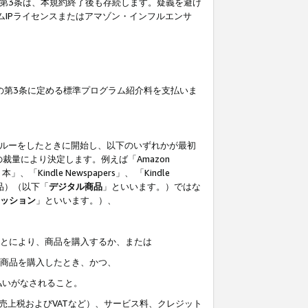
の第3条は、本規約終了後も存続します。疑義を避け
ムIPライセンスまたはアマゾン・インフルエンサ
の第3条に定める標準プログラム紹介料を支払いま
スルーをしたときに開始し、以下のいずれかが最初
裁量により決定します。例えば「Amazon
」、「Kindle Newspapers」、 「Kindle
は商品）（以下「
デジタル商品
」といいます。）ではな
ッション
」といいます。）、
ことにより、商品を購入するか、または
該商品を購入したとき、かつ、
払いがなされること。
売上税およびVATなど）、サービス料、クレジット