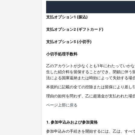
支払オプション1 (振込)
支払オプション2 (ギフトカード)
支払オプション3 (小切手)
小切手処理手数料
乙のアカウントが少なくとも1年にわたっていか
生した紹介料を留保することができ、閉鎖に伴う
法による国庫返納または時効によって失効する場
本規約に記載の全ての控除または留保により差し
理由の如何を問わず、乙に超過金が支払われた場
ページ上部に戻る
1. 参加申込みおよび参加資格
参加申込みの手続きを開始するには、乙は、すべ