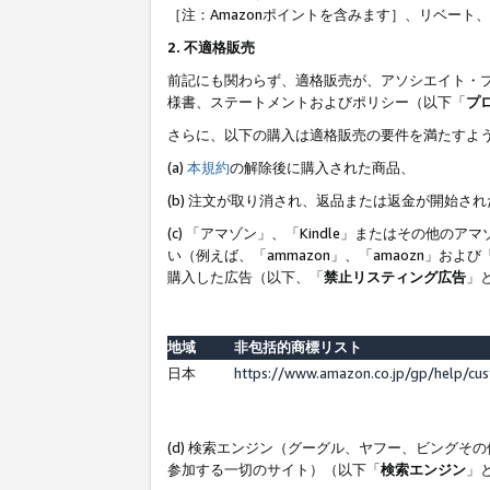
［注：Amazonポイントを含みます］、リベー
2. 不適格販売
前記にも関わらず、適格販売が、アソシエイト・
様書、ステートメントおよびポリシー（以下「
プ
さらに、以下の購入は適格販売の要件を満たすよ
(a)
本規約
の解除後に購入された商品、
(b) 注文が取り消され、返品または返金が開始さ
(c) 「アマゾン」、「Kindle」またはその
い（例えば、「ammazon」、「amaozn」お
購入した広告（以下、「
禁止リスティング広告
」
地域
非包括的商標リスト
日本
https://www.amazon.co.jp/gp/help/cu
(d) 検索エンジン（グーグル、ヤフー、ビング
参加する一切のサイト）（以下「
検索エンジン
」