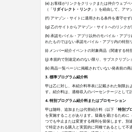
(e) お客様がリンクをクリックまたは仲介ウェ
（「
リダイレクト・リンク
」）を経由して、アマ
(f) アマゾン・サイトに適用される条件を遵守せ
(g) 乙のサイトからアマゾン・サイトへのリン
(h) 承認モバイル・アプリ以外のモバイル・アプリ
れたものではない承認モバイル・アプリ内の特別
(i) メンバー紹介イベントの対象商品（関連する
(j) 本規約で別途定めのない限り、サブスクリプ
(k) 商品一覧ページに掲載されていない発表前の
3. 標準プログラム紹介料
甲は乙に対し、本紹介料率表に記載された制限お
す。紹介料は、適格収入のパーセンテージとして
4. 特別プログラム紹介料またはプロモーション
甲は随時、追加または代替紹介料（以下「
特別プ
を実施することがあります。疑義を避けるために
つでも中止または変更する権利を留保します。別
て特定される購入と実質的に同種であるとして不