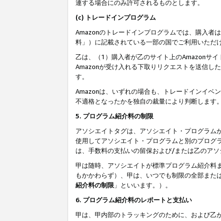
連する場合にのみ許可されるものとします。
(c) トレードインプログラム
Amazonのトレードインプログラムでは、購入者
料」）に記載されている一部の国でご利用いただ
乙は、（1）購入者が乙のサイト上のAmazon
Amazonが受け入れる下取りリクエストを送信し
す。
Amazonは、いずれの場合も、トレードインイベ
不適格となったかを独自の裁量により判断します
5. プログラム紹介料の制限
アソシエイトタグは、アソシエイト・プログラム
使用してアソシエイト・プログラムと別のプログ
は、手数料の支払いの留保および/または乙のア
甲は随時、アソシエイトが標準プログラム紹介料
もかかわらず）、甲は、いつでも制限の全部また
紹介料の制限
」といいます。）。
6. プログラム紹介料のレポートと支払い
甲は、甲内部のトラッキングのために、および乙