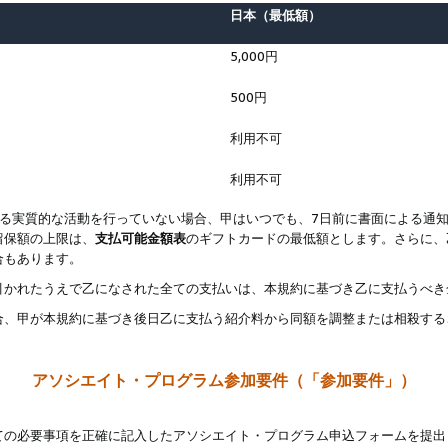
日本（最低額）
5,000円
500円
利用不可
利用不可
なる実質的な活動を行っていない場合、甲はいつでも、7日前に書面による通
留保額の上限は、
支払可能金額表
のギフトカードの最低額とします。さらに、
合もあります。
引かれたうえで乙になされた全ての支払いは、本規約に基づき乙に支払うべき
合、甲が本規約に基づき後日乙に支払う紹介料から同額を調整または相殺する
アソシエイト・プログラム参加要件（「参加要件」）
ての必要事項を正確に記入したアソシエイト・プログラム申込フォームを提出