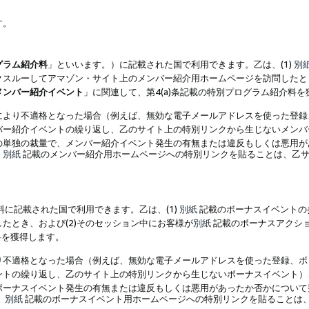
す。
グラム紹介料
」といいます。）に記載された国で利用できます。乙は、(1)
別
スルーしてアマゾン・サイト上のメンバー紹介用ホームページを訪問したとき
メンバー紹介イベント
」に関連して、第4(a)条記載の特別プログラム紹介料
により不適格となった場合（例えば、無効な電子メールアドレスを使った登録
バー紹介イベントの繰り返し、乙のサイト上の特別リンクから生じないメンバ
の単独の裁量で、メンバー紹介イベント発生の有無または違反もしくは悪用が
、
別紙
記載のメンバー紹介用ホームページへの特別リンクを貼ることは、乙サ
に記載された国で利用できます。乙は、(1)
別紙
記載のボーナスイベントの
たとき、および(2)そのセッション中にお客様が
別紙
記載のボーナスアクシ
料を獲得します。
り不適格となった場合（例えば、無効な電子メールアドレスを使った登録、ボ
ントの繰り返し、乙のサイト上の特別リンクから生じないボーナスイベント）
ボーナスイベント発生の有無または違反もしくは悪用があったか否かについて
、
別紙
記載のボーナスイベント用ホームページへの特別リンクを貼ることは