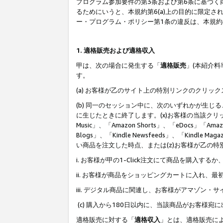
プログラム参加要件の第3条および第6条に基づく
るためにいうと、本規約第6(a)上の目的に限定
ー・プログラム・ポリシー第1条の違反は、本規
1. 適格販売および適格収入
甲は、次の場合に発生する「
適格販売
」(本紹介
す。
(a) お客様が乙のサイト上の特別リンクのクリッ
(b) 同一のセッション中に、次のいずれかが生
に生じたときに終了します。(x)お客様の当該クリ
Music」、「Amazon Shorts」、「eDocs」「Ama
Blogs」、「Kindle Newsfeeds」、「Ki
い商品を注文した時点、または(z)お客様が乙の
i. お客様が甲の1-Click注文にて商品を購入するか
ii. お客様が商品をショッピングカートに入れ
iii. デジタル商品に関連し、お客様がアマゾ
(c) 購入から180日以内に、当該商品がお客
適格販売に対する「
適格収入
」とは、適格販売に