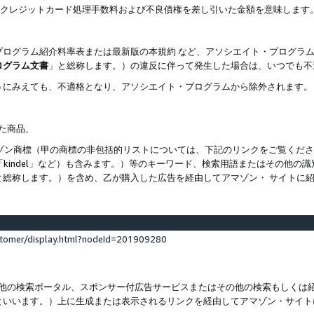
ト、クレジットカード処理手数料および不良債権を差し引いた金額を意味します
プログラム紹介料率表または最新版の本規約 など、アソシエイト・プログラ
ログラム文書
」と総称します。）の違反に伴って発生した場合は、いつでも不
うにみえても、不適格となり、アソシエイト・プログラムから除外されます。
れた商品、
他のアマゾン商標（甲の商標の非包括的リストについては、下記のリンクをご覧く
よび「kindel」など）も含みます。）等のキーワード、検索用語またはその
と総称します。）を含め、乙が購入した広告を経由してアマゾン・ サイトに
stomer/display.html?nodeId=201909280
その他の検索ポータル、スポンサー付広告サービスまたはその他の検索もしく
といいます。）上に生成または表示されるリンクを経由してアマゾン・サイト