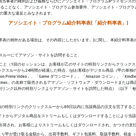
両当事者の権利および義務ならびにアソシエイト・プログラムIPライセンス
されることなく、アソシエイト・プログラム参加要件、アソシエイト・プログラ
約の重大な違反とみなされます。
アソシエイト・プログラム紹介料率表(「紹介料率表」)
料率表の例外がある場合は、その内容にしたがいます。)に関し、本紹介料率表
クスルーにてアマゾン・サイトを訪問すること、
じること（1回のセッションは、お客様が乙のサイトの特別リンクからクリック
ックスルーから24時間が経過した時点、(y)お客様がデジタル商品（甲の単独の
zon Prime Video」、「Game ダウンロード」、「Amazon コイン」、「Kindle 本
ndle Magazines」の名称で販売されるアマゾン・ソフトウェア・ダウンロードまた
特別リンク以外の特別リンクよりアマゾン・サイトを訪問した時点）（以下「
セ
、
、最初の特別リンクのクリックスルーから89日以内に当該商品の注文を完了する
ン・サイトからデジタル商品をストリームもしくはダウンロードすることにより当
様宛に出荷され、お客様によりストリームもしくはダウンロードされ、かつその支
より甲が受け取る金額から、出荷手数料、ギフト包装料、取扱手数料、税金（