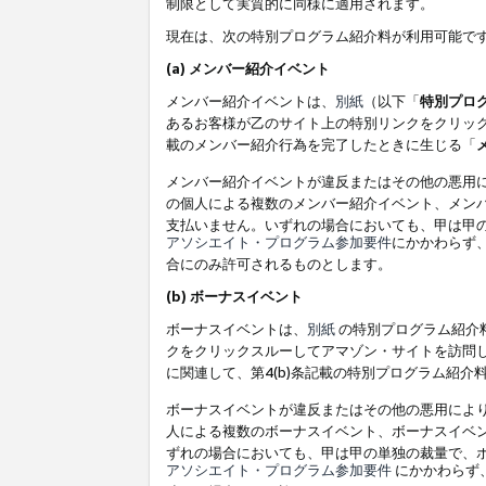
制限として実質的に同様に適用されます。
現在は、次の特別プログラム紹介料が利用可能で
(a) メンバー紹介イベント
メンバー紹介イベントは、
別紙
（以下「
特別プロ
あるお客様が乙のサイト上の特別リンクをクリック
載のメンバー紹介行為を完了したときに生じる「
メンバー紹介イベントが違反またはその他の悪用
の個人による複数のメンバー紹介イベント、メン
支払いません。いずれの場合においても、甲は甲
アソシエイト・プログラム参加要件
にかかわらず
合にのみ許可されるものとします。
(b) ボーナスイベント
ボーナスイベントは、
別紙
の特別プログラム紹介料
クをクリックスルーしてアマゾン・サイトを訪問し
に関連して、第4(b)条記載の特別プログラム紹介
ボーナスイベントが違反またはその他の悪用によ
人による複数のボーナスイベント、ボーナスイベ
ずれの場合においても、甲は甲の単独の裁量で、
アソシエイト・プログラム参加要件
にかかわらず