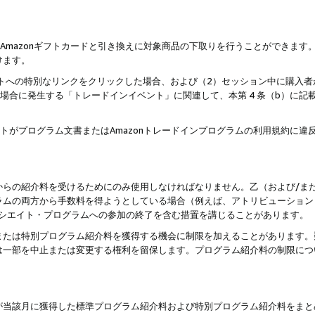
はAmazonギフトカードと引き換えに対象商品の下取りを行うことができま
けます。
サイトへの特別なリンクをクリックした場合、および（2）セッション中に購入
た場合に発生する「トレードインイベント」に関連して、本第 4 条（b）に
ントがプログラム文書またはAmazonトレードインプログラムの利用規約に
。
からの紹介料を受けるためにのみ使用しなければなりません。乙（および/ま
ラムの両方から手数料を得ようとしている場合（例えば、アトリビューション
ソシエイト・プログラムへの参加の終了を含む措置を講じることがあります。
または特別プログラム紹介料を獲得する機会に制限を加えることがあります。
は一部を中止または変更する権利を留保します。プログラム紹介料の制限につ
が当該月に獲得した標準プログラム紹介料および特別プログラム紹介料をまと