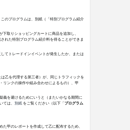
す。このプログラムは、別紙（「特別プログラム紹介
者が下取りショッピングカートに商品を追加し、
記載された特別プログラム紹介料を得ることができま
違反してトレードインイベントが発生したか、または
たは乙を代理する第三者）が、同じトラフィックを
・リンクの操作や組み合わせによるもの）、甲
疑義を避けるためにいうと（またいかなる期間に
いては、
別紙
をご覧ください（以下「
プログラム
めた甲のレポートを作成して乙に配布するため、