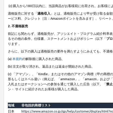
(c) 購入から180日以内に、当該商品がお客様宛に出荷され、お客
適格販売に対する「
適格収入
」とは、適格販売により甲が受け取る金額
ービス料、クレジット［注：Amazonポイントを含みます］、リベー
2. 不適格販売
前記にも関わらず、適格販売が、アソシエイト・プログラム紹介料率表
るその他の条件、仕様書、ステートメントおよびポリシー（以下「
プロ
ります 。
さらに、以下の購入は適格販売の要件を満たすようにみえても、不適格
(a)
本規約
の解除後に購入された商品、
(b) 注文が取り消され、返品または返金が開始された商品、
(c) 「アマゾン」、「Kindle」またはその他のアマゾン商標（甲
形もしくはスペル違い（例えば、「ammazon」、「amaozn」およ
入札またはオークションへの参加を通じて購入した広告（以下、「
禁止
ン・ サイトに紹介されたお客様が購入した商品、
地域
非包括的商標リスト
日本
https://www.amazon.co.jp/gp/help/customer/display.html