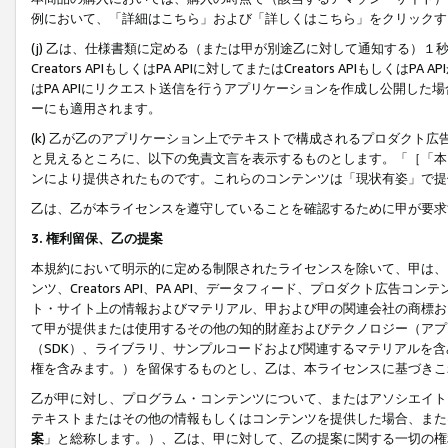
例において、「詳細はこちら」および「詳しくはこちら」をクリックす
(j) 乙は、仕様書類に定める（または甲が別途乙に対して通知する）
Creators APIもしくはPA APIに対してまたはCreators APIもしく
はPA APIにリクエスト送信を行うアプリケーションを作成し公開し
ーにも適用されます。
(k) 乙が乙のアプリケーション上でテキストで構成されるプロダクト
と見えるところに、以下の免責文言を表示するものとします。「［「本
ンにより提供されたものです。これらのコンテンツは「現状有姿」で提
乙は、乙が本ライセンスを遵守していることを確認するために甲が要求
3. 権利留保、乙の提案
本規約において明示的に定める制限されたライセンスを除いて、甲は、
ンツ、Creators API、PA API、データフィード、プロダクト
ト・サイト上の情報およびマテリアル、甲および甲の関連会社の商標お
て甲が提供または使用するその他の知的財産およびテクノロジー（アプ
（SDK）、ライブラリ、サンプルコードおよび関連するマテリアルを
権を含みます。）を留保するものとし、乙は、本ライセンスに基づきこ
乙が甲に対し、プログラム・コンテンツについて、またはアソシエイト
テキストまたはその他の情報もしくはコンテンツを提供した場合、また
案
」と総称します。）、乙は、甲に対して、乙の提案に関する一切の権