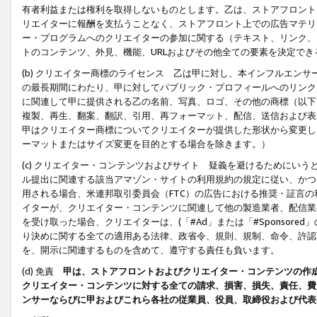
有者利益または権利を取得しないものとします。乙は、ストアフロントに
リエイターに報酬を支払うことなく、ストアフロント上での広告マテリア
ー・プログラムへのクリエイターの参加に関する（テキスト、リンク、
トのコンテンツ、外見、機能、URLおよびその他全ての要素を決定で
(b) クリエイター商標のライセンス 乙は甲に対し、本インフルエン
の最長期間にわたり、甲に対してパブリック・プロフィールへのリンク
に関連して甲に提供される乙の名前、写真、ロゴ、その他の商標（以下
複製、再生、翻案、翻訳、引用、再フォーマット、配信、送信および表
甲はクリエイター商標についてクリエイターが提供した形状から変更し
ーマットまたはサイズ変更を目的とする場合を除きます。）
(c) クリエイター・コンテンツおよびサイト 疑義を避けるためにい
ル提出に関連する該当アマゾン・サイトの利用規約の規定に従い、かつ、
用される場合、米連邦取引委員会（FTC）の広告における推奨・証言
イターが、クリエイター・コンテンツに関連して他の製造業者、配信業
を受け取った場合、クリエイターは、(「#Ad」または「#Sponsor
り決めに関する全ての適用ある法律、政省令、規則、規制、命令、許認
を、開示に関連するものを含めて、遵守する責任も負います。
(d) 免責
甲は、ストアフロントおよびクリエイター・コンテンツの作
クリエイター・コンテンツに対する全ての請求、損害、損失、責任、費
ンサーならびに甲およびこれら各社の従業員、役員、取締役および代表