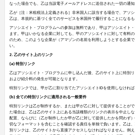
なった場合でも、乙は当該電子メールアドレスに送信された一切の通知
乙が［注：米租税法上定義される］非米国人に該当する場合で、アソシ
乙は、本規約に基づく全てのサービスを米国外で履行することになるも
アソシエイト・プログラムへの参加は無料であり、甲はアソシエイト・
ます。甲はいかなる企業に対しても、甲のアソシエイトに対して有料の
のため、このような企業が（アマゾンの名前を利用しようとする企業で
い。
2. 乙のサイト上のリンク
(a) 特別リンク
乙はアソシエイト・プログラムに申し込んだ後、乙のサイト上に特別リ
および紹介料の発生が可能となります。
特別リンクでは、甲が乙に割り当てたアソシエイトIDを使用しなけれ
(b) 全ての特別リンクに適用される一般要件
特別リンクは乙が制作するか、または甲が乙に対して提供することがで
た場合は、乙は乙のサイト上にある当該種類のリンクの表示を中止しな
配置、ならびに（乙が制作したか甲が乙に対して提供したかを問わず）
切なフォーマットを含むことを確認する責任を単独で負います。乙は、
別リンクは、乙のサイトから直接アクセスしなければなりません。例えば、