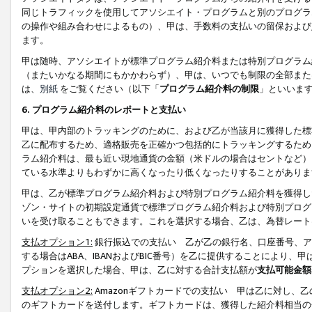
同じトラフィックを使用してアソシエイト・プログラムと別のプログラ
の操作や組み合わせによるもの）、甲は、手数料の支払いの留保および
ます。
甲は随時、アソシエイトが標準プログラム紹介料または特別プログラム
（またいかなる期間にもかかわらず）、甲は、いつでも制限の全部また
は、
別紙
をご覧ください（以下「
プログラム紹介料の制限
」といいま
6. プログラム紹介料のレポートと支払い
甲は、甲内部のトラッキングのために、および乙が当該月に獲得した標
乙に配布するため、適格販売を正確かつ包括的にトラッキングするため
ラム紹介料は、最も近い現地通貨の金額（米ドルの場合はセントなど）
ている水準よりもわずかに高くなったり低くなったりすることがありま
甲は、乙が標準プログラム紹介料および特別プログラム紹介料を獲得し
ゾン・サイトの初期設定通貨で標準プログラム紹介料および特別プログ
いを受け取ることもできます。これを選択する場合、乙は、為替レート
支払オプション1:
銀行振込での支払い 乙が乙の銀行名、口座番号、ア
する場合はABA、IBANおよびBIC番号）を乙に提供することにより
プションを選択した場合、甲は、乙に対する合計支払額が
支払可能金額
支払オプション2:
Amazonギフトカードでの支払い 甲は乙に対し、
のギフトカードを送付します。ギフトカードは、獲得した紹介料相当の