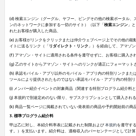
(d) 検索エンジン（グーグル、ヤフー、ビングその他の検索ポータル
ンのネットワークに参加する一切のサイト）（以下「
検索エンジン
」と
れたお客様が購入した商品、
(e) お客様がリンクをクリックまたは仲介ウェブページ上でその他の
イトに送るリンク（「
リダイレクト・リンク
」）を経由して、アマゾン
(f) アマゾン・サイトに適用される条件を遵守せずに、お客様に購入さ
(g) 乙のサイトからアマゾン・サイトへのリンクが適正にフォーマッ
(h) 承認モバイル・アプリ以外のモバイル・アプリ内の特別リンクまたはC
ツールにより提供されたものではない承認モバイル・アプリ内の特別リ
(i) メンバー紹介イベントの対象商品（関連する特別プログラム紹介料と
(j) 本規約で別途定めのない限り、サブスクリプションとして購入され
(k) 商品一覧ページに掲載されていない発表前の商品や予約開始前の商
3. 標準プログラム紹介料
甲は乙に対し、本紹介料率表に記載された制限および
本規約
を遵守す
す。）を支払います。紹介料は、適格収入のパーセンテージとして計算