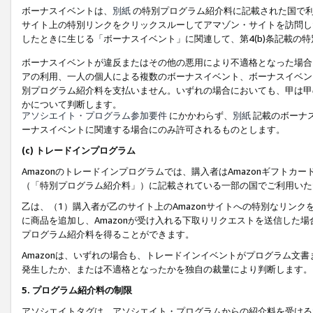
ボーナスイベントは、
別紙
の特別プログラム紹介料に記載された国で利
サイト上の特別リンクをクリックスルーしてアマゾン・サイトを訪問した
したときに生じる「ボーナスイベント」に関連して、第4(b)条記載の
ボーナスイベントが違反またはその他の悪用により不適格となった場合
アの利用、一人の個人による複数のボーナスイベント、ボーナスイベン
別プログラム紹介料を支払いません。いずれの場合においても、甲は甲
かについて判断します。
アソシエイト・プログラム参加要件
にかかわらず、
別紙
記載のボーナ
ーナスイベントに関連する場合にのみ許可されるものとします。
(c) トレードインプログラム
Amazonのトレードインプログラムでは、購入者はAmazonギフト
（「特別プログラム紹介料」）に記載されている一部の国でご利用いた
乙は、（1）購入者が乙のサイト上のAmazonサイトへの特別なリン
に商品を追加し、Amazonが受け入れる下取りリクエストを送信した場
プログラム紹介料を得ることができます。
Amazonは、いずれの場合も、トレードインイベントがプログラム文書
発生したか、または不適格となったかを独自の裁量により判断します。
5. プログラム紹介料の制限
アソシエイトタグは、アソシエイト・プログラムからの紹介料を受ける