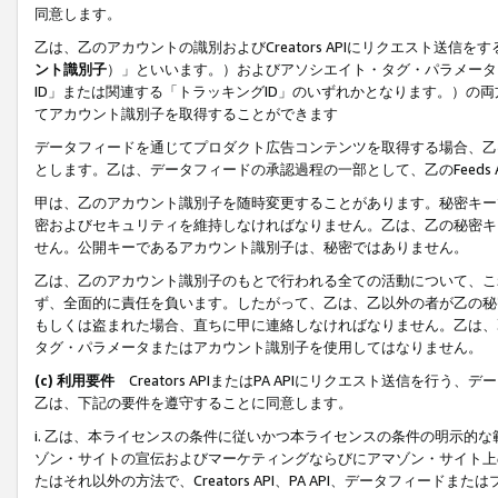
同意します。
乙は、乙のアカウントの識別およびCreators APIにリクエスト送
ント識別子
）」といいます。）およびアソシエイト・タグ・パラメータ（
ID」または関連する「トラッキングID」のいずれかとなります。）の両方
てアカウント識別子を取得することができます
データフィードを通じてプロダクト広告コンテンツを取得する場合、乙は、Cre
とします。乙は、データフィードの承認過程の一部として、乙のFeeds
甲は、乙のアカウント識別子を随時変更することがあります。秘密キー
密およびセキュリティを維持しなければなりません。乙は、乙の秘密キ
せん。公開キーであるアカウント識別子は、秘密ではありません。
乙は、乙のアカウント識別子のもとで行われる全ての活動について、こ
ず、全面的に責任を負います。したがって、乙は、乙以外の者が乙の秘
もしくは盗まれた場合、直ちに甲に連絡しなければなりません。乙は、
タグ・パラメータまたはアカウント識別子を使用してはなりません。
(c) 利用要件
Creators APIまたはPA APIにリクエスト送信を
乙は、下記の要件を遵守することに同意します。
i. 乙は、本ライセンスの条件に従いかつ本ライセンスの条件の明示的
ゾン・サイトの宣伝およびマーケティングならびにアマゾン・サイト上
たはそれ以外の方法で、Creators API、PA API、データフィー