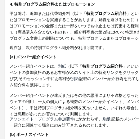
4. 特別プログラム紹介料またはプロモーション
甲は随時、追加または代替紹介料（以下「
特別プログラム紹介料
」とい
たはプロモーションを実施することがあります。疑義を避けるために（
はプロモーションの全部または一部をいつでも中止または変更する権利
て（商品購入を含まないものも）、紹介料率表の第2条において特定さ
プログラム文書上の制限についても、特別プログラムまたはプロモーシ
現在は、次の特別プログラム紹介料が利用可能です。
(a) メンバー紹介イベント
メンバー紹介イベントは、
別紙
（以下「
特別プログラム紹介料
」といい
ベントの参加資格のあるお客様が乙のサイト上の特別リンクをクリック
び(2)そのセッション中にお客様が
別紙
記載のメンバー紹介行為を完了
ム紹介料を獲得します。
メンバー紹介イベントが違反またはその他の悪用により不適格となった
ウェアの利用、一人の個人による複数のメンバー紹介イベント、メンバ
ベント）、甲は特別プログラム紹介料を支払いません。いずれの場合に
くは悪用があったか否かについて判断します。
アソシエイト・プログラム参加要件
にかかわらず、
別紙
記載のメンバー
ー紹介に関連する場合にのみ許可されるものとします。
(b) ボーナスイベント