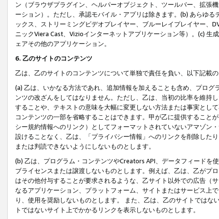
ン（ブラウザプラグイン、ヘルパーオブジェクト、ツールバー、拡張機
ーション）。ただし、承認モバイル・アプリは除きます。(b) あらゆ
ックス、ストリーミングビデオプレイヤー、ブルーレイプレイヤー、DVDプ
ニックViera Cast、Vizioインターネットアプリケーション等）。(
ェアその他のアプリケーション。
6. 乙のサイトのコンテンツ
乙は、乙のサイトのコンテンツについて単独で責任を負い、以下記載の
(a) 乙は、いかなる方法であれ、追加情報を加えることも含め、プロ
ンツの改ざんをしてはなりません。ただし、乙は、当初の比率を維持し
することや、テキストの意味を大幅に変更しない方法または事実として
コンテンツの一部を省略することはできます。甲が乙に提供することが
シー規約情報へのリンク）としてフォーマットされていないアマゾン・
設けることなく、乙は、「プライバシー情報」へのリンクを削除したり
または判読できないようにしないものとします。
(b) 乙は、プログラム・コンテンツやCreators API、データフ
ブライセンスまたは譲渡しないものとします。例えば、乙は、乙がプロ
はその他付与することが要求されるような、乙サイト以外での広告（サ
なるアプリケーション、プラットフォーム、サイトまたはサービス上で
り、使用を奨励しないものとします。 また、乙は、乙のサイトではな
トではないサイト上でかかるリンクを表示しないものとします。