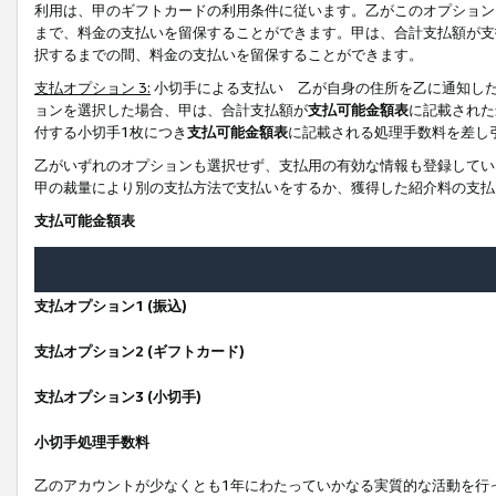
利用は、甲のギフトカードの利用条件に従います。乙がこのオプション
まで、料金の支払いを留保することができます。甲は、合計支払額が支
択するまでの間、料金の支払いを留保することができます。
支払オプション 3:
小切手による支払い 乙が自身の住所を乙に通知し
ョンを選択した場合、甲は、合計支払額が
支払可能金額表
に記載された
付する小切手1枚につき
支払可能金額表
に記載される処理手数料を差し
乙がいずれのオプションも選択せず、支払用の有効な情報も登録してい
甲の裁量により別の支払方法で支払いをするか、獲得した紹介料の支払
支払可能金額表
支払オプション1 (振込)
支払オプション2 (ギフトカード)
支払オプション3 (小切手)
小切手処理手数料
乙のアカウントが少なくとも1年にわたっていかなる実質的な活動を行