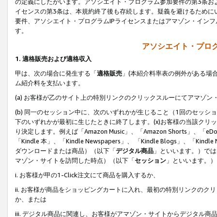
の定義にしたがいます。アソシエイト・プログラム参加要件の第3条お
イセンスの第3条は、本規約終了後も存続します。疑義を避けるためにい
要件、アソシエイト・プログラムIPライセンスまたはアマゾン・イン
す。
アソシエイト・プログ
1. 適格販売および適格収入
甲は、次の場合に発生する「
適格販売
」(本紹介料率表の例外がある場
ム紹介料を支払います。
(a) お客様が乙のサイト上の特別リンクのクリックスルーにてアマゾン
(b) 同一のセッション中に、次のいずれかが生じること（1回のセッ
下のいずれかが最初に生じたときに終了します。(x)お客様の当該クリッ
り決定します。例えば「Amazon Music」、「Amazon Shorts」、「eDo
「Kindle 本」、「Kindle Newspapers」、 「Kindle Blogs」、「
ダウンロードまたは商品）（以下「
デジタル商品
」といいます。）では
マゾン・サイトを訪問した時点）（以下「
セッション
」といいます。）
i. お客様が甲の1-Click注文にて商品を購入するか、
ii. お客様が商品をショッピングカートに入れ、最初の特別リンクの
か、または
iii. デジタル商品に関連し、お客様がアマゾン・サイトからデジタ