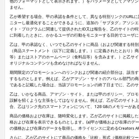
他のフォーマットとして表示されます。）をパラメータとしてアマゾン
ません。
乙が希望する場合、甲の承認を条件として、異なる特別リンクのURL
ニターし最適化することができるように、追加の「サブタグ」アソシエ
イト・プログラムに関連して提供されたID又は報告を、乙のサイトの
に到着したときに、かかるユーザの行動をモニターする目的でユーザに
乙は、甲の承認なく、いつでも乙のサイトに商品（および関連する特別
（商品ステートメント（以下に定義します。）に定義されたとおり）商
等）またはストアのホームページ（食料品等）を含みます。）と乙サイ
オリジナルコンテンツも含めなければなりません。
期間限定のプロモーションへのリンクおよび関連の紹介部分は、該当す
するものとします。例えば、乙がアマゾン・サイトのアパレル部門の商
であると記載した場合は、当該プロモーションの終了日までに、乙のサ
乙は、いかなる商品、アマゾン・サイト、または甲のポリシー、プロモ
誤解を招くような主張をしてはなりません。例えば、乙が乙のサイト上に
合、乙はリンク先のスマートフォンについて、128 GBのメモリーが
商品の価格および在庫は、随時変化します。乙が乙のサイトに掲載した
格および在庫を表示できるものとします。(a)甲が価格および在庫のデータを
の価格および在庫のデータを取得し、
本ライセンス
に定めるCreator
さらに、乙が乙のサイトにて商品の価格を「比較」形式（価格比較ツー