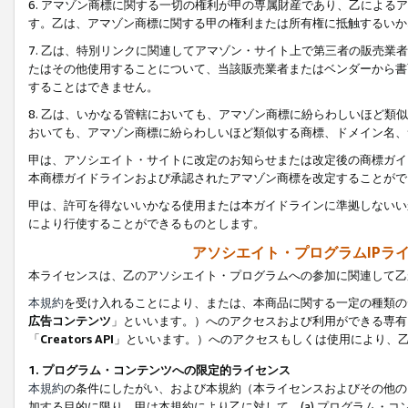
6. アマゾン商標に関する一切の権利が甲の専属財産であり、乙によ
す。乙は、アマゾン商標に関する甲の権利または所有権に抵触するいか
7. 乙は、特別リンクに関連してアマゾン・サイト上で第三者の販売
たはその他使用することについて、当該販売業者またはベンダーから書
することはできません。
8. 乙は、いかなる管轄においても、アマゾン商標に紛らわしいほど
おいても、アマゾン商標に紛らわしいほど類似する商標、ドメイン名、
甲は、アソシエイト・サイトに改定のお知らせまたは改定後の商標ガイ
本商標ガイドラインおよび承認されたアマゾン商標を改定することがで
甲は、許可を得ないいかなる使用または本ガイドラインに準拠しないい
により行使することができるものとします。
アソシエイト・プログラムIPラ
本ライセンスは、乙のアソシエイト・プログラムへの参加に関連して乙
本規約
を受け入れることにより、または、本商品に関する一定の種類の
広告コンテンツ
」といいます。）へのアクセスおよび利用ができる専有
「
Creators API
」といいます。）へのアクセスもしくは使用により、
1. プログラム・コンテンツへの限定的ライセンス
本規約
の条件にしたがい、および本規約（本ライセンスおよびその他の
加する目的に限り、甲は本規約により乙に対して、(a) プログラム・コ