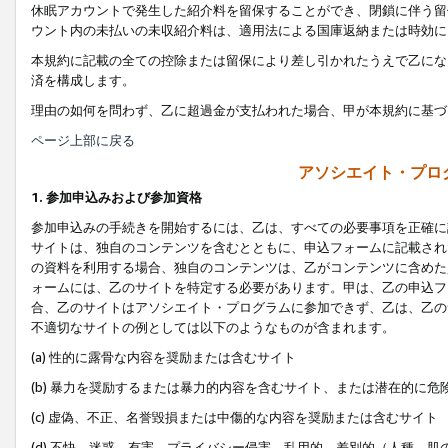
休眠アカウントで発生した紹介料を留保することができ、閉鎖に伴う留
ウント内の未払いの未収紹介料は、適用法による国庫返納または時効に
本規約に記載の全ての控除または留保により差し引かれたうえで乙にな
済を構成します。
理由の如何を問わず、乙に超過金が支払われた場合、甲が本規約に基づ
ページ上部に戻る
アソシエイト・プロ
1. 参加申込みおよび参加資格
参加申込みの手続きを開始するには、乙は、すべての必要事項を正確に
サイトは、独自のコンテンツを含むとともに、申込フォームに記載され
の資料を利用する場合、独自のコンテンツは、乙がコンテンツに含めた
ォームには、乙のサイトを特定する必要があります。甲は、乙の申込フ
合、乙のサイトはアソシエイト・プログラムに参加できず、乙は、乙の
不適切なサイトの例としては以下のようなものが含まれます。
(a) 性的に露骨な内容を奨励または含むサイト
(b) 暴力を奨励するまたは暴力的内容を含むサイト、または潜在的に
(c) 虚偽、不正、名誉毀損または中傷的な内容を奨励または含むサイト
(d) 不快、迷惑、有害、プライバシー侵害、乱用的、差別的（人種、