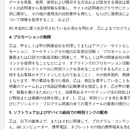
データを収集、使用、保管および開示する方法および該当する場合は第
イトの訪問者から直接情報を収集し、サイトの訪問者のブラウザにクッ
切に開示し、その他の適用法の法的要件を満たし、ならびに適用法によ
ついて情報を提供すること、および
(f)
本規約
に基づき許可されているか否かを問わず、乙によるプログラ
4. プロモーションの制限
乙は、甲もしくは甲の関連会社を代理してまたはアマゾン・サイトもし
モーション、マーケティングその他の広告宣伝活動（「プロモーション
書面または口頭での販促活動に関連して、甲もしくは甲の関連会社の商
リンクを使用することなどにより、オフラインでのプロモーション活動
イトのダイレクトメールに特別リンクを含めることができるものとしま
領するお客様がオプトインしたものであること）、その他本規約、商標
となります。甲の要請を受けた場合、乙は、前記を遵守していることを
明書のフォームおよび当該証明書の記載事項を指定します。乙が甲の要
す。疑義を避けるためにいうと、(i)適用あるマーケティング法の目的上(例
び類似または後継の法律を指します。)、乙は、特別リンクを含む各電子
びにアソシエイト・プログラム関連の全ての電子メールの最善の慣行に
5. ソフトウェアおよびデバイス経由での特別リンクの配布
乙は、以下の媒体上で、またはそれに関連して、プログラム・コンテン
ん。(a) コンピューター、携帯電話、タブレットその他の携帯端末を