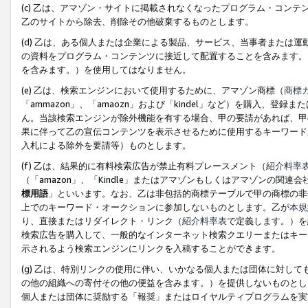
(c) 乙は、アマゾン・サイトに掲載されなくなったプログラム・コン
乙のサイトから除去、削除その他破棄するものとします。
(d) 乙は、ある個人または企業による製品、サービス、当事者または
の資料をプログラム・コンテンツに接近して配置することを含みます。
を含みます。）を使用してはなりません。
(e) 乙は、検索エンジンにおいて使用するために、アマゾン商標（
商標
「ammazon」、「amaozn」および「kindel」など）を購入
ん。当該検索エンジンが除外機能を有する場合、甲の要請があれば、甲
果に伴って乙の宣伝コンテンツを表示させるために使用するキーワード
入札による除外を要請等）ものとします。
(f) 乙は、結果的に有料検索広告が禁止有料プレースメント（
紹介料率
（「amazon」、「Kindle」またはアマゾンもしくはアマゾンの
標用語
」といいます。なお、乙は非包括的商標テーブルで甲の商標の非
上でのキーワード・オークションに参加しないものとします。乙が
本規
り、直接またはリダイレクト・リンク（
紹介料率表
で定義します。）を
検索広告を購入して、一般的なインターネット検索クエリーまたはキー
示されるよう検索エンジンにリンクを入稿することができます。
(g) 乙は、特別リンクの使用に伴い、いかなる個人または団体に対し
の他の組織への寄付その他の便益を含みます。）を提供しないものとし
個人または団体に奨励する「報奨」またはロイヤルティプログラムを実