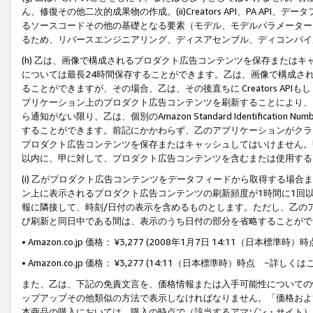
ん、修復その他二次的成果物の作成。(ii)Creators API、PA 
るソースコードその他の基礎となる要素（モデル、モデルパラメーター
るため、リバースエンジニアリング、ディスアセンブル、ディコンパイ
(h) 乙は、画像で構成されるプロダクト広告コンテンツを保存または
については最長24時間保存することができます。乙は、画像で構成さ
ることができますが、その場合、乙は、その後直ちに Creators AP
プリケーション上のプロダクト広告コンテンツを刷新することにより、
ら通知がない限り、乙は、個別のAmazon Standard Identification Nu
することができます。前記にかかわらず、乙のアプリケーションがクラ
プロダクト広告コンテンツを保存またはキャッシュしてはいけません。
以内に、甲に対して、プロダクト広告コンテンツを含むまたは使用する
(i) 乙がプロダクト広告コンテンツをデータフィードから取得する場合または
ン上に表示されるプロダクト広告コンテンツの刷新頻度が1時間に1回
報に隣接して、時刻/日付の表示を含めるものとします。ただし、乙の
び刷新と同日中である間は、表示のうち日付の部分を省略することがで
• Amazon.co.jp 価格： ¥3,277 (2008年1月7日 14:11（日本標準
• Amazon.co.jp 価格： ¥3,277 (14:11（日本標準時）時点 −詳しくは
また、乙は、下記の免責文言を、価格情報または入手可能性についての
ップアップその他類似の方法で表示しなければなりません。「価格およ
本商品の購入においては、購入の時点で（該当するアマゾン・サイト）