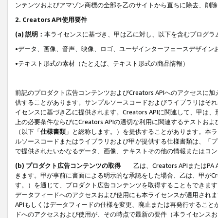
ンテンツおよびアマゾン商標の全部を乙のサイトから直ちに除去、削除
2. Creators API使用要件
(a) 説明：
本ライセンスに基づき、甲は乙に対し、以下を含むプログラ
•データ、画像、音声、映像、ロゴ、ユーザインターフェースデザイン
•テキスト形式の素材（たとえば、テキスト形式の商品情報）
前記のプロダクト広告コンテンツおよびCreators APIへのアクセスに
供することがあります。サンプルソースコードおよびライブラリはそれ
イセンスに基づき乙に提供されます。Creators APIに関連して
上の必要条件ならびにCreators APIの適切な利用に関連するテ
（以下「
仕様書類
」と総称します。）を提供することがあります。本ラ
ルソースコードまたはライブラリおよび甲が提供する仕様書類は、「プ
で提供されたいかなるデータ、画像、テキストその他の情報またはコン
(b) プロダクト広告コンテンツの取得
乙は、Creators APIま
きます。甲が事前に書面による明示的な承認をした場合、乙は、甲がCreator
す。）を通じて、プロダクト広告コンテンツを取得することもできます
データフィードへのアクセスおよび使用にも本ライセンスが適用されます。乙は
APIもしくはデータフィードの仕様を変更、廃止または再発行することがで
ドへのアクセスおよび使用が、その時点で最新の要件（本ライセンスお