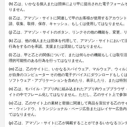
(h) 乙は、いかなる個人または団体により甲に提出された電子フォー
りません。
(i) 乙は、アマゾン・サイトに関連して甲のお客様が使用するアカウ
請、収集、取得、保存、キャッシュ、もしくは使用してはなりません。
(j) 乙は、アマゾン・サイトのボタン、リンクその他の機能を、変更
(k) 乙は、他の個人または団体を代理して、アマゾン・サイトにおい
行為をするのを承認、支援または奨励してはなりません。
(l) 乙は、甲と乙との関係について、または何らかの機能もしくは取
理的可能性のある行為を行ってはなりません。
(m) 乙は、乙のサイトに、いかなるスパイウェア、マルウェア、ウィ
が自身のコンピューター その他の電子デバイスにダウンロードもしく
ソフトウェア・アプリケーションを含めたり、表示したり、または特別
(n) 乙は、モバイル・アプリ内に組み込まれたアプリ内ウェブブラウザ
イトの中でフレーム化してはなりません。ただし、乙のサイト上で参加
(o) 乙は、乙のサイト上の素材と密接に関連して商品を宣伝する乙の
ー・ウィンドウ、トランジショナル・ページ広告またはレイヤー広告内
てはなりません。
(p) 乙は、アマゾン・サイトに乙が掲載することができるいかなるコ