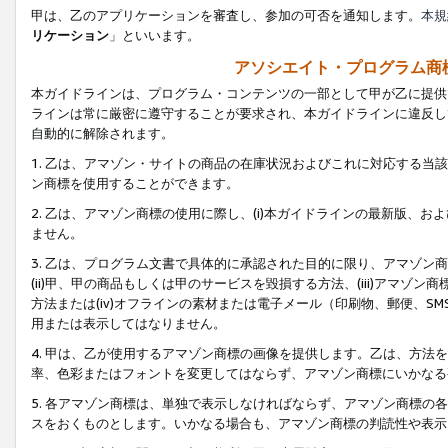
甲は、乙のアプリケーションを審査し、参加の可否を通知します。
本規
リケーション
」といいます。
アソシエイト・プログラム商
本ガイドラインは、プログラム・コンテンツの一部として甲が乙に提供
ラインは常に厳密に遵守することが要求され、本ガイドラインに違反し
自動的に解除されます。
1. 乙は、アマゾン・サイトの商品の在庫状況およびこれに対応する
ン商標を使用することができます。
2. 乙は、アマゾン商標の使用に際し、(i)本ガイドラインの最新版、およ
ません。
3. 乙は、プログラム文書で具体的に承認された目的に限り、アマゾン
(ii)甲、甲の商品もしくは甲のサービスを毀損する方法、(iii)アマ
方法または(iv)オフラインの素材または電子メール（印刷物、郵便、S
用または表示してはなりません。
4. 甲は、乙が使用するアマゾン商標の画像を提供します。乙は、方
率、色彩またはフォントを変更してはならず、アマゾン商標にいかなる
5. 各アマゾン商標は、単独で表示しなければならず、アマゾン商標
スをおくものとします。いかなる場合も、アマゾン商標の判読性や表示