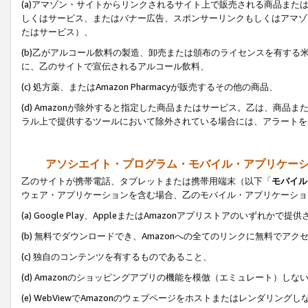
(a)アマゾン・サイトからリンクされるサイト上で販売される商品またはサ
しくはサービス、またはバナー広告、スポンサーリンクもしくはアマゾ
たはサービス）、
(b)乙がアルコール飲料の製造、卸売または頒布のライセンスを有す
に、乙のサイトで宣伝されるアルコール飲料、
(c) 処方薬、またはAmazon Pharmacyが販売するその他の商品、
(d) Amazonが除外すると指定した商品またはサービス。乙は、商品また
ラル上で提供するツールにおいて除外されている場合には、アラートを
アソシエイト・プログラム・モバイル・アプリケー
乙のサイトが携帯電話、タブレットまたは携帯用端末（以下「
モバイル
ウェア・アプリケーションを含む場合、乙のモバイル・アプリケーショ
(a) Google Play、AppleまたはAmazonアプリストアのいずれかで
(b) 無料でダウンロードでき、Amazonへの全てのリンクに無料でアク
(c) 独自のコンテンツを有するものであること、
(d) Amazonのショッピングアプリの機能を模倣（エミュレート）しな
(e) WebViewでAmazonのウェブページをホストまたはレンダリング