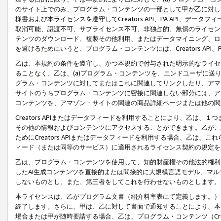
のサイト上でのみ、プログラム・コンテンツの一部として甲が乙に対し
様書および本ライセンスを遵守してCreators API、PA API、
取消可能、譲渡不可、サブライセンス不可、非独占的、無償のライセン
テンツのダウンロード、複製その他利用、またはデータマイニング、ロ
を避けるためにいうと、プログラム・コンテンツには、Creators AP
乙は、
本規約
の条件を遵守し、かつ本規約で付与された明示的なライセ
ることなく、乙は、(a)プログラム・コンテンツを、エンドユーザに
グラム・コンテンツに対してまたはこれに関連してリンクしたり、アマ
サイトのうちプログラム・コンテンツに密接に関連しない部分には、ア
コンテンツを、アマゾン・サイトの関連の商品詳細ページまたは他の関
Creators APIまたはデータフィードを利用することにより、乙は、
その他の情報およびコンテンツにアクセスすることができます。乙がこ
ためにCreators APIまたはデータフィードを利用する場合、乙は、こ
ィード（または同等のサービス）に適用されるライセンス契約の規定を
乙は、プログラム・コンテンツを使用して、知的財産権その他法的権利
したAI生成コンテンツを直接的または間接的に大規模言語モデル、マ
しないものとし、また、第三者をしてこれを行わせないものとします。
本ライセンスは、乙がプログラム文書（紹介料率表にて定義します。）
終了します。さらに、甲は、乙に対して書面で通知することにより、本
場合または甲が随時要請する場合、乙は、プログラム・コンテンツ（Cre