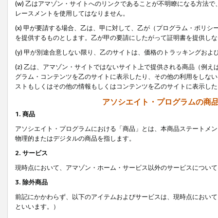
(w) 乙はアマゾン・サイトへのリンクであることが不明瞭になる方法
レースメントを使用してはなりません。
(x) 甲が要請する場合、乙は、甲に対して、乙が（プログラム・ポリ
を提供するものとします。乙が甲の要請にしたがって証明書を提供しな
(y) 甲が別途合意しない限り、乙のサイトは、価格のトラッキングお
(z) 乙は、アマゾン・サイトではないサイト上で提供される商品（例
グラム・コンテンツを乙のサイトに表示したり、その他の利用をしない
ストもしくはその他の情報もしくはコンテンツを乙のサイトに表示した
アソシエイト・プログラムの商
1. 商品
アソシエイト・プログラムにおける「商品」とは、本商品ステートメン
物理的またはデジタルの商品を指します。
2. サービス
現時点において、アマゾン・ホーム・サービス以外のサービスについて
3. 除外商品
前記にかかわらず、以下のアイテムおよびサービスは、現時点において
といいます。）