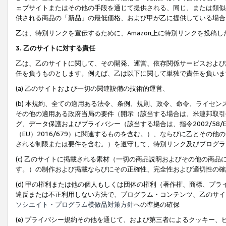
ェブサイトまたはその他の手段を通じて提供される、同じ、または類似
供される商品の「新品」の最低価格、および甲が乙に提供している場合
乙は、特別リンクを宣伝するために、Amazon上に特別リンクを投稿し
3. 乙のサイトに対する責任
乙は、乙のサイトに関して、その開発、運営、依存関係サービスおよび
任を負うものとします。例えば、乙は以下に関して単独で責任を負いま
(a) 乙のサイトおよび一切の関連設備の技術的運営、
(b) 本規約、全ての適用ある法令、条例、規則、政令、命令、ライセ
その他の適用ある政府当局の要件（開示（該当する場合は、米連邦取引
グ、データ保護およびプライバシー（該当する場合は、指令2002/58
（EU）2016/679）に関連するものを含む。）、ならびに乙とそ
される制限または要件を含む。）を遵守して、特別リンク及びプログラ
(c) 乙のサイトに掲載される素材（一切の商品説明およびその他の商
す。）の制作および掲載ならびにその正確性、完全性および適切性の確
(d) 甲の権利または他の個人もしくは団体の権利（著作権、商標、プ
違反または不正利用しない方法で、プログラム・コンテンツ、乙のサイ
ソシエイト・プログラム模倣品対策方針
への準拠の確保
(e) プライバシー規約その他を通じて、および第三者によるクッキー