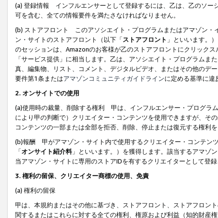
(a) 登録情報 インフルエンサーとして登録するには、乙は、乙のソ
可を含む、全ての情報要件を満たさなければなりません。
(b) ストアフロント このアソシエイト・プログラムまたはアマゾン
ン・サイトのストアフロント（以下「
ストアフロント
」といいます。）
のセッションは、Amazonのお客様が乙のストアフロントにクリック
「サービス提供」に相当します。乙は、アソシエイト・プログラムまた
真、編集物、リスト、コメント、デジタルビデオ、またはその他のデー
要件第1条または
アマゾンコミュニティガイドライン
に定める基準に違
2.
オンサイトでの使用
(a)使用時の裁量、削除する権利 甲は、インフルエンサー・プログラ
により甲の判断で）クリエイター・コンテンツを使用できますが、その
コンテンツの一部または全部を拒否、削除、停止または復元する権利を
(b)報酬 甲がアマゾン・サイト内で使用するクリエイター・コンテン
「
オンサイト紹介料
」といいます。）を獲得します。該当するアマゾン
当アマゾン・サイトに専用のストアIDを有するクリエイターとして登
3.
権利の留保、クリエイター商標の使用、免責
(a) 権利の留保
甲は、本規約またはその他に基づき、ストアフロント、ストアフロント
関するまたはこれらに対する全ての権利、権原および利益（知的財産権