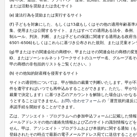
または活動を奨励または含むサイト
(e) 違法行為を奨励または実行するサイト
(f) 子どもを対象にした、もしくは13歳もしくはその他の適用年齢
集、使用または公開するサイト、またはすべての適用ある法令、条例、
制ルール、判決、判断、または子どもの保護に関連する適用ある政府当局の要
6501-6506)もしくはこれらに基づき公布された規則、または児童オ
(g) 甲またはその関連会社の商標や、甲またはその関連会社の商標の
ID、またはソーシャルネットワークサイトのユーザー名、グループ名
甲の商標の非包括的リストをご覧ください。）
(h) その他知的財産権を侵害するサイト
サイトの適切性については、甲が独自の裁量で判断いたします。甲が不
件を遵守すればいつでも再申込みすることができます。ただし、甲が1)
裁量で決定します）に基づき乙のアカウントを解除した場合はいかなる
うとすることはできません。
お問い合わせフォーム
の「運営規約違反に
承認手続を開始することができます。
乙は、アソシエイト・プログラムへの参加申込フォームに記載した情報
メールアドレスその他の連絡先情報および乙のサイトの識別情報などを
せん。甲は、アソシエイト・プログラムおよび本規約に関する通知（も
登録されたその時点で最新の電子メールアドレス宛てに送信することが