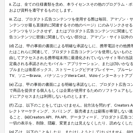
ii. 乙は、全ての仕様書類を含め、本ライセンスその他のプログラム
および資料を遵守するものとします。
iii. 乙は、プロダクト広告コンテンツを使用する際は毎回、アマゾ
ンテンツが最も直接的に関連するその他のページ）にのみリンクさせる
ンテンツをリンクさせず、またはプロダクト広告コンテンツに関連して
告コンテンツに密接に関連していない部分は、アマゾン・サイト以外の
(d) 乙は、甲の事前の書面による明確な承諾なしに、携帯電話その他
たはこれらに関連して、プロダクト広告コンテンツを使用しないものと
由してアクセスされる携帯端末用に最適化されていないサイト等の当該端
定義される承認されたモバイル・アプリケーション、または(3)いか
ブルまたは衛星ボックス、ストリーミングビデオプレイヤー、ブルーレイ
TV、ソニーBravia、パナソニックViera Cast、Vizioインター
(e) 乙は、甲の事前の書面による明確な承諾なしに、プロダクト広告
で商品を提供する個人もしくは企業が使用するためのソフトウェアもしくはその
ドにアクセスまたは利用しないものとします。
(f) 乙は、以下のことをしてはいけません。(i)方法を問わず、Creator
レクトマーケティング、スパミング、販売者または顧客が希望しない連
ること、(iii)Creators API、PA API、データフィード、プ
一切の表示を、削除、隠蔽、変更または見えなくしたり、読めなくした
(g) 乙は、以下のことをしたり、またはしようとしてはいけません。(