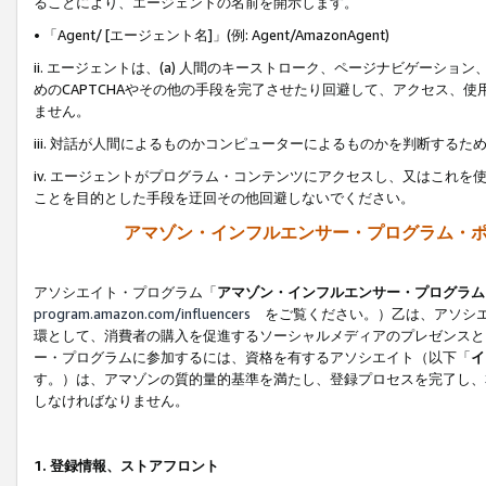
ることにより、エージェントの名前を開示します。
• 「Agent/ [エージェント名]」(例: Agent/AmazonAgent)
ii. エージェントは、(a) 人間のキーストローク、ページナビゲーシ
めのCAPTCHAやその他の手段を完了させたり回避して、アクセス、
ません。
iii. 対話が人間によるものかコンピューターによるものかを判断する
iv. エージェントがプログラム・コンテンツにアクセスし、又はこれ
ことを目的とした手段を迂回その他回避しないでください。
アマゾン・インフルエンサー・プログラム・
アソシエイト・プログラム「
アマゾン・インフルエンサー・プログラム
program.amazon.com/influencers
をご覧ください。）乙は、アソシエ
環として、消費者の購入を促進するソーシャルメディアのプレゼンスと
ー・プログラムに参加するには、資格を有するアソシエイト（以下「
イ
す。）は、アマゾンの質的量的基準を満たし、登録プロセスを完了し、
しなければなりません。
1.
登録情報、ストアフロント