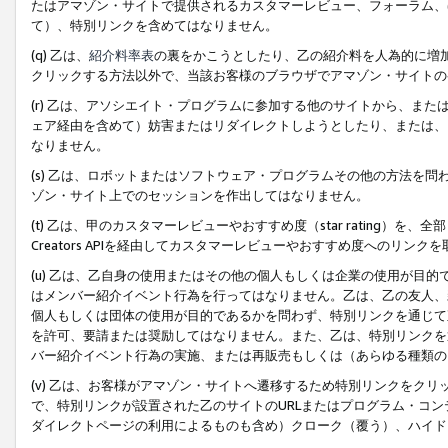
たはアマゾン・サイトで提供されるカスタマーレビュー、フォーラム、
て）、特別リンクを含めてはなりません。
(q) 乙は、
紹介料率表
の裏をかこうとしたり、乙の紹介料を人為的に増
クリックする方法以外で、当該お客様のブラウザでアマゾン・サイトの
(r) 乙は、アソシエイト・プログラムに参加する他のサイトから、ま
ェア経由を含めて）妨害またはリダイレクトしようとしたり、または、
なりません。
(s) 乙は、ロボットまたはソフトウェア・プログラムその他の方法を
ゾン・サイト上でのセッションを作出してはなりません。
(t) 乙は、甲のカスタマーレビューやおすすめ度（star rating
Creators APIを経由してカスタマーレビューやおすすめ度へのリンク
(u) 乙は、乙自身の使用またはその他の個人もしくは企業の使用が目
はメンバー紹介イベント行為を行ってはなりません。乙は、乙の友人、
個人もしくは団体の使用が目的であるかを問わず、特別リンクを通じて
を許可、要請または奨励してはなりません。また、乙は、特別リンクを
バー紹介イベント行為の実施、または再販売もしくは（あらゆる種類の
(v) 乙は、お客様がアマゾン・サイトへ遷移するため特別リンクをク
で、特別リンクが設置された乙のサイトのURLまたはプログラム・コ
ダイレクトページの利用によるものも含め）クローク（覆う）、ハイド