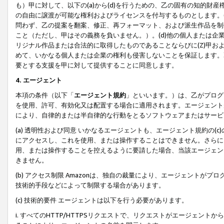
も）甲に対して、以下の(a)から(d)を行うための、乙の固有の知的
の自由に譲渡が可能な権利およびライセンスを付与するものとします。(
問わず、乙の提案を翻案、修正、再フォーマット、および派生作品を制
こと（ただし、甲はその義務を負いません。）。(d)他の個人または企
リジナル作品または合法的に取得したものであることならびに(Z)甲
めて、いかなる個人または企業の権利も侵害しないことを保証します。
要とする支援を甲に対して提供することに同意します。
4. エージェント
本項の条件（以下「
エージェント規約
」といいます。）は、乙がプログ
を使用、許可、有効化又は配置する場合に適用されます。エージェント
により、自律的または半自律的な行動をとるソフトウェアまたはサービ
(a) 透明性および同意 いかなるエージェントも、エージェント規約の
にアクセスし、これを使用、または操作することはできません。さらに、
用、または操作することを控えるように要請した場合、当該エージェン
きません。
(b) アクセス制限 Amazonは、独自の裁量により、エージェント
技術的手段などによって制限する場合があります。
(c) 技術的要件 エージェントは以下を行う必要があります。
i. すべてのHTTP/HTTPSリクエストで、リクエストがエージェ