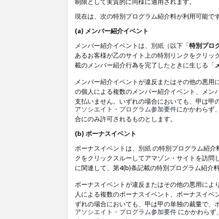
制限として実質的に同様に適用されます。
現在は、次の特別プログラム紹介料が利用可能で
(a) メンバー紹介イベント
メンバー紹介イベントは、
別紙
（以下「
特別プロ
あるお客様が乙のサイト上の特別リンクをクリック
載のメンバー紹介行為を完了したときに生じる「
メンバー紹介イベントが違反またはその他の悪用
の個人による複数のメンバー紹介イベント、メン
支払いません。いずれの場合においても、甲は甲
アソシエイト・プログラム参加要件
にかかわらず
合にのみ許可されるものとします。
(b) ボーナスイベント
ボーナスイベントは、
別紙
の特別プログラム紹介料
クをクリックスルーしてアマゾン・サイトを訪問し
に関連して、第4(b)条記載の特別プログラム紹介
ボーナスイベントが違反またはその他の悪用によ
人による複数のボーナスイベント、ボーナスイベ
ずれの場合においても、甲は甲の単独の裁量で、
アソシエイト・プログラム参加要件
にかかわらず