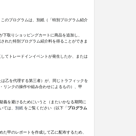
す。このプログラムは、別紙（「特別プログラム紹介
者が下取りショッピングカートに商品を追加し、
記載された特別プログラム紹介料を得ることができま
違反してトレードインイベントが発生したか、または
たは乙を代理する第三者）が、同じトラフィックを
・リンクの操作や組み合わせによるもの）、甲
疑義を避けるためにいうと（またいかなる期間に
いては、
別紙
をご覧ください（以下「
プログラム
めた甲のレポートを作成して乙に配布するため、