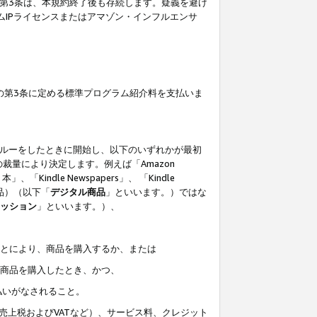
の第3条は、本規約終了後も存続します。疑義を避け
ムIPライセンスまたはアマゾン・インフルエンサ
の第3条に定める標準プログラム紹介料を支払いま
スルーをしたときに開始し、以下のいずれかが最初
裁量により決定します。例えば「Amazon
」、「Kindle Newspapers」、 「Kindle
は商品）（以下「
デジタル商品
」といいます。）ではな
ッション
」といいます。）、
ことにより、商品を購入するか、または
該商品を購入したとき、かつ、
払いがなされること。
売上税およびVATなど）、サービス料、クレジット