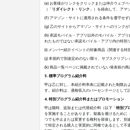
(e) お客様がリンクをクリックまたは仲介ウェ
（「
リダイレクト・リンク
」）を経由して、アマ
(f) アマゾン・サイトに適用される条件を遵守せ
(g) 乙のサイトからアマゾン・サイトへのリン
(h) 承認モバイル・アプリ以外のモバイル・アプリ
れたものではない承認モバイル・アプリ内の特別
(i) メンバー紹介イベントの対象商品（関連する
(j) 本規約で別途定めのない限り、サブスクリプ
(k) 商品一覧ページに掲載されていない発表前の
3. 標準プログラム紹介料
甲は乙に対し、本紹介料率表に記載された制限お
す。紹介料は、適格収入のパーセンテージとして
4. 特別プログラム紹介料またはプロモーション
甲は随時、追加または代替紹介料（以下「
特別プ
を実施することがあります。疑義を避けるために
つでも中止または変更する権利を留保します。別
て特定される購入と実質的に同種であるとして不