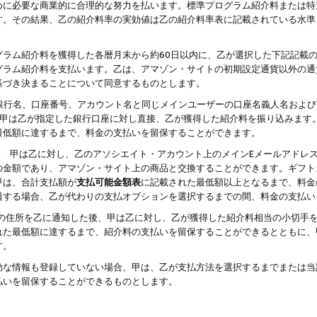
めに必要な商業的に合理的な努力を払います。標準プログラム紹介料または特
す。その結果、乙の紹介料率の実効値は乙の紹介料率表に記載されている水準
グラム紹介料を獲得した各暦月末から約60日以内に、乙が選択した下記記載
グラム紹介料を支払います。乙は、アマゾン・サイトの初期設定通貨以外の通
基づき決まることについて同意するものとします。
行名、口座番号、アカウント名と同じメインユーザーの口座名義人名および
より、甲は乙が指定した銀行口座に対し直接、乙が獲得した紹介料を振り込みま
最低額に達するまで、料金の支払いを留保することができます。
払い 甲は乙に対し、乙のアソシエイト・アカウント上のメインEメールアドレ
の金額であり、アマゾン・サイト上の商品と交換することができます。ギフト
甲は、合計支払額が
支払可能金額表
に記載された最低額以上となるまで、料金
過する場合、乙が代わりの支払オプションを選択するまでの間、料金の支払い
の住所を乙に通知した後、甲は乙に対し、乙が獲得した紹介料相当の小切手
れた最低額に達するまで、紹介料の支払いを留保することができるとともに、
す。
効な情報も登録していない場合、甲は、乙が支払方法を選択するまでまたは当
払いを留保することができるものとします。