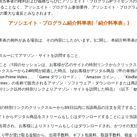
両当事者の権利および義務ならびにアソシエイト・プログラムIPライセンス
されることなく、アソシエイト・プログラム参加要件、アソシエイト・プログラ
約の重大な違反とみなされます。
アソシエイト・プログラム紹介料率表(「紹介料率表」)
料率表の例外がある場合は、その内容にしたがいます。)に関し、本紹介料率表
クスルーにてアマゾン・サイトを訪問すること、
じること（1回のセッションは、お客様が乙のサイトの特別リンクからクリック
ックスルーから24時間が経過した時点、(y)お客様がデジタル商品（甲の単独の
zon Prime Video」、「Game ダウンロード」、「Amazon コイン」、「Kindle 本
ndle Magazines」の名称で販売されるアマゾン・ソフトウェア・ダウンロードまた
特別リンク以外の特別リンクよりアマゾン・サイトを訪問した時点）（以下「
セ
、
、最初の特別リンクのクリックスルーから89日以内に当該商品の注文を完了する
ン・サイトからデジタル商品をストリームもしくはダウンロードすることにより当
様宛に出荷され、お客様によりストリームもしくはダウンロードされ、かつその支
より甲が受け取る金額から、出荷手数料、ギフト包装料、取扱手数料、税金（