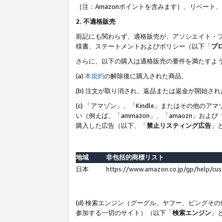
［注：Amazonポイントを含みます］、リベー
2. 不適格販売
前記にも関わらず、適格販売が、アソシエイト・
様書、ステートメントおよびポリシー（以下「
プ
さらに、以下の購入は適格販売の要件を満たすよ
(a)
本規約
の解除後に購入された商品、
(b) 注文が取り消され、返品または返金が開始さ
(c) 「アマゾン」、「Kindle」またはその
い（例えば、「ammazon」、「amaozn」お
購入した広告（以下、「
禁止リスティング広告
」
地域
非包括的商標リスト
日本
https://www.amazon.co.jp/gp/help/cu
(d) 検索エンジン（グーグル、ヤフー、ビング
参加する一切のサイト）（以下「
検索エンジン
」