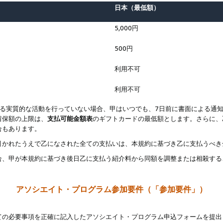
日本（最低額）
5,000円
500円
利用不可
利用不可
なる実質的な活動を行っていない場合、甲はいつでも、7日前に書面による通
留保額の上限は、
支払可能金額表
のギフトカードの最低額とします。さらに、
合もあります。
引かれたうえで乙になされた全ての支払いは、本規約に基づき乙に支払うべき
合、甲が本規約に基づき後日乙に支払う紹介料から同額を調整または相殺する
アソシエイト・プログラム参加要件（「参加要件」）
ての必要事項を正確に記入したアソシエイト・プログラム申込フォームを提出