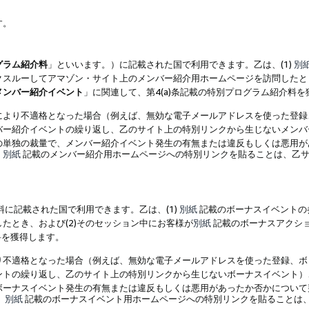
す。
グラム紹介料
」といいます。）に記載された国で利用できます。乙は、(1)
別
スルーしてアマゾン・サイト上のメンバー紹介用ホームページを訪問したとき
メンバー紹介イベント
」に関連して、第4(a)条記載の特別プログラム紹介料
により不適格となった場合（例えば、無効な電子メールアドレスを使った登録
バー紹介イベントの繰り返し、乙のサイト上の特別リンクから生じないメンバ
の単独の裁量で、メンバー紹介イベント発生の有無または違反もしくは悪用が
、
別紙
記載のメンバー紹介用ホームページへの特別リンクを貼ることは、乙サ
に記載された国で利用できます。乙は、(1)
別紙
記載のボーナスイベントの
たとき、および(2)そのセッション中にお客様が
別紙
記載のボーナスアクシ
料を獲得します。
り不適格となった場合（例えば、無効な電子メールアドレスを使った登録、ボ
ントの繰り返し、乙のサイト上の特別リンクから生じないボーナスイベント）
ボーナスイベント発生の有無または違反もしくは悪用があったか否かについて
、
別紙
記載のボーナスイベント用ホームページへの特別リンクを貼ることは