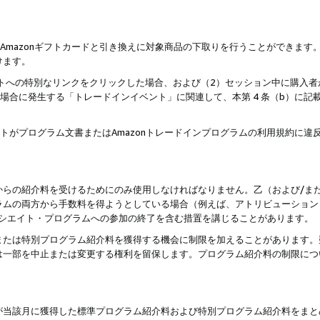
はAmazonギフトカードと引き換えに対象商品の下取りを行うことができま
けます。
サイトへの特別なリンクをクリックした場合、および（2）セッション中に購入
た場合に発生する「トレードインイベント」に関連して、本第 4 条（b）に
ントがプログラム文書またはAmazonトレードインプログラムの利用規約に
。
からの紹介料を受けるためにのみ使用しなければなりません。乙（および/ま
ラムの両方から手数料を得ようとしている場合（例えば、アトリビューション
ソシエイト・プログラムへの参加の終了を含む措置を講じることがあります。
または特別プログラム紹介料を獲得する機会に制限を加えることがあります。
は一部を中止または変更する権利を留保します。プログラム紹介料の制限につ
が当該月に獲得した標準プログラム紹介料および特別プログラム紹介料をまと