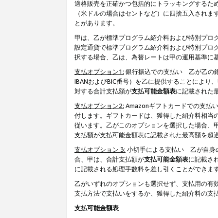
適格販売を正確かつ包括的にトラッキングするた
（米ドルの場合はセントなど）に四捨五入されま
とがあります。
甲は、乙が標準プログラム紹介料および特別プロ
設定通貨で標準プログラム紹介料および特別プロ
択する場合、乙は、為替レートは甲の運用基準に
支払オプション1:
銀行振込での支払い 乙が乙の銀
IBANおよびBIC番号）を乙に提供することに
対する合計支払額が
支払可能金額表
に記載された
支払オプション2:
Amazonギフトカードでの支
付します。ギフトカードは、獲得した紹介料相当
従います。乙がこのオプションを選択した場合、
支払額が支払可能金額表に記載された最高額を超
支払オプション 3:
小切手による支払い 乙が自身
合、甲は、合計支払額が
支払可能金額表
に記載さ
に記載される処理手数料を差し引くことができま
乙がいずれのオプションも選択せず、支払用の有
支払方法で支払いをするか、獲得した紹介料の支
支払可能金額表