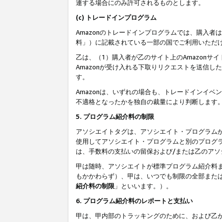
連する場合にのみ許可されるものとします。
(c) トレードインプログラム
Amazonのトレードインプログラムでは、購入者
料」）に記載されている一部の国でご利用いただ
乙は、（1）購入者が乙のサイト上のAmazon
Amazonが受け入れる下取りリクエストを送信し
す。
Amazonは、いずれの場合も、トレードインイベ
不適格となったかを独自の裁量により判断します
5. プログラム紹介料の制限
アソシエイトタグは、アソシエイト・プログラム
使用してアソシエイト・プログラムと別のプログ
は、手数料の支払いの留保および/または乙のア
甲は随時、アソシエイトが標準プログラム紹介料
もかかわらず）、甲は、いつでも制限の全部また
紹介料の制限
」といいます。）。
6. プログラム紹介料のレポートと支払い
甲は、甲内部のトラッキングのために、および乙