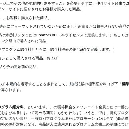
ブページ上でその他の能動的行為をすることを必要とせずに、仲介サイト経由で
ゾン・サイトに紹介されたお客様が購入した商品、
ずに、お客様に購入された商品、
クが適正にフォーマットされていないために正しく追跡または報告されない商品
内の特別リンクまたはCreators API（本ライセンスで定義します。）も
リンク経由で購入された商品、
特別プログラム紹介料とともに、紹介料率表の第4(a)条で定義します。）
ションとして購入される商品、および
商品や予約開始前の商品。
よび
本規約
を遵守することを条件として、
別紙
記載の標準紹介料（以下「
標
計算されます。
ログラム紹介料
」といいます。）の獲得機会をアソシエイト全員または一部に
（および本条において定める期間にもかかわらず）いうと、甲は、特別プログ
途定めのない限り、当該特別プログラムまたはプロモーションは全て（商品購
適格の除外対象となり、商品購入に適用されるプログラム文書上の制限につい