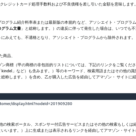
ト、クレジットカード処理手数料および不良債権を差し引いた金額を意味します
プログラム紹介料率表または最新版の本規約 など、アソシエイト・プログラ
ログラム文書
」と総称します。）の違反に伴って発生した場合は、いつでも不
うにみえても、不適格となり、アソシエイト・プログラムから除外されます。
れた商品、
他のアマゾン商標（甲の商標の非包括的リストについては、下記のリンクをご覧く
よび「kindel」など）も含みます。）等のキーワード、検索用語またはその
と総称します。）を含め、乙が購入した広告を経由してアマゾン・ サイトに
stomer/display.html?nodeId=201909280
その他の検索ポータル、スポンサー付広告サービスまたはその他の検索もしく
といいます。）上に生成または表示されるリンクを経由してアマゾン・サイト