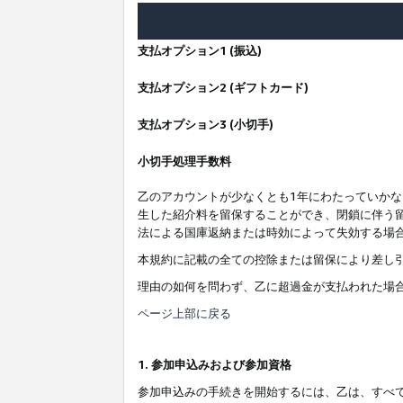
支払オプション1 (振込)
支払オプション2 (ギフトカード)
支払オプション3 (小切手)
小切手処理手数料
乙のアカウントが少なくとも1年にわたっていか
生した紹介料を留保することができ、閉鎖に伴う
法による国庫返納または時効によって失効する場
本規約に記載の全ての控除または留保により差し
理由の如何を問わず、乙に超過金が支払われた場
ページ上部に戻る
1. 参加申込みおよび参加資格
参加申込みの手続きを開始するには、乙は、すべ