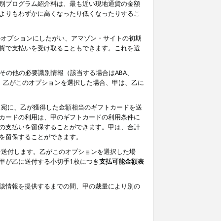
別プログラム紹介料は、最も近い現地通貨の金額
よりもわずかに高くなったり低くなったりするこ
のオプションにしたがい、アマゾン・サイトの初期
貨で支払いを受け取ることもできます。これを選
その他の必要識別情報（該当する場合はABA、
す。乙がこのオプションを選択した場合、甲は、乙に
ス宛に、乙が獲得した金額相当のギフトカードを送
カードの利用は、甲のギフトカードの利用条件に
の支払いを留保することができます。甲は、合計
を留保することができます。
を送付します。乙がこのオプションを選択した場
甲が乙に送付する小切手1枚につき
支払可能金額表
該情報を提供するまでの間、甲の裁量により別の