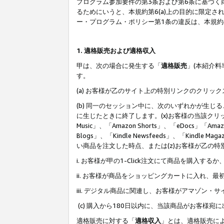
プログラム参加要件の第3条および第6条に基づく
るためにいうと、本規約第6(a)上の目的に限定
ー・プログラム・ポリシー第1条の違反は、本規
1. 適格販売および適格収入
甲は、次の場合に発生する「
適格販売
」(本紹介
す。
(a) お客様が乙のサイト上の特別リンクのクリッ
(b) 同一のセッション中に、次のいずれかが生
に生じたときに終了します。(x)お客様の当該クリ
Music」、「Amazon Shorts」、「eDocs」「Ama
Blogs」、「Kindle Newsfeeds」、「Ki
い商品を注文した時点、または(z)お客様が乙の
i. お客様が甲の1-Click注文にて商品を購入するか
ii. お客様が商品をショッピングカートに入れ
iii. デジタル商品に関連し、お客様がアマゾ
(c) 購入から180日以内に、当該商品がお客
適格販売に対する「
適格収入
」とは、適格販売に