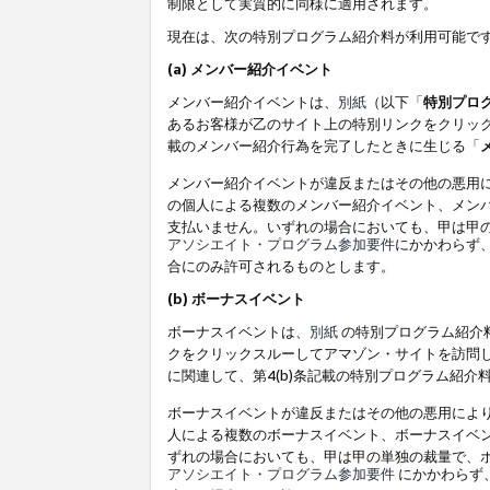
制限として実質的に同様に適用されます。
現在は、次の特別プログラム紹介料が利用可能で
(a) メンバー紹介イベント
メンバー紹介イベントは、
別紙
（以下「
特別プロ
あるお客様が乙のサイト上の特別リンクをクリック
載のメンバー紹介行為を完了したときに生じる「
メンバー紹介イベントが違反またはその他の悪用
の個人による複数のメンバー紹介イベント、メン
支払いません。いずれの場合においても、甲は甲
アソシエイト・プログラム参加要件
にかかわらず
合にのみ許可されるものとします。
(b) ボーナスイベント
ボーナスイベントは、
別紙
の特別プログラム紹介料
クをクリックスルーしてアマゾン・サイトを訪問し
に関連して、第4(b)条記載の特別プログラム紹介
ボーナスイベントが違反またはその他の悪用によ
人による複数のボーナスイベント、ボーナスイベ
ずれの場合においても、甲は甲の単独の裁量で、
アソシエイト・プログラム参加要件
にかかわらず