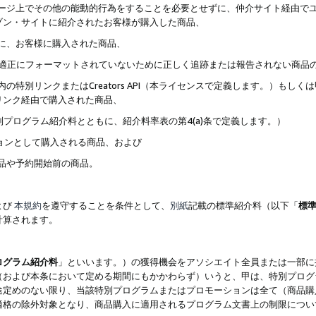
ブページ上でその他の能動的行為をすることを必要とせずに、仲介サイト経由で
ゾン・サイトに紹介されたお客様が購入した商品、
ずに、お客様に購入された商品、
クが適正にフォーマットされていないために正しく追跡または報告されない商品
内の特別リンクまたはCreators API（本ライセンスで定義します。）も
リンク経由で購入された商品、
特別プログラム紹介料とともに、紹介料率表の第4(a)条で定義します。）
ションとして購入される商品、および
商品や予約開始前の商品。
よび
本規約
を遵守することを条件として、
別紙
記載の標準紹介料（以下「
標
計算されます。
ログラム紹介料
」といいます。）の獲得機会をアソシエイト全員または一部に
（および本条において定める期間にもかかわらず）いうと、甲は、特別プログ
途定めのない限り、当該特別プログラムまたはプロモーションは全て（商品購
適格の除外対象となり、商品購入に適用されるプログラム文書上の制限につい