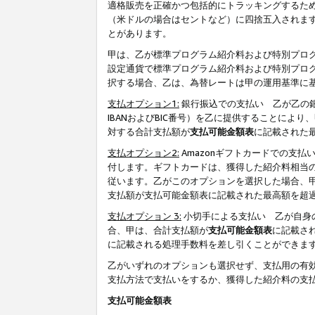
適格販売を正確かつ包括的にトラッキングするた
（米ドルの場合はセントなど）に四捨五入されま
とがあります。
甲は、乙が標準プログラム紹介料および特別プロ
設定通貨で標準プログラム紹介料および特別プロ
択する場合、乙は、為替レートは甲の運用基準に
支払オプション1:
銀行振込での支払い 乙が乙の銀
IBANおよびBIC番号）を乙に提供することに
対する合計支払額が
支払可能金額表
に記載された
支払オプション2:
Amazonギフトカードでの支
付します。ギフトカードは、獲得した紹介料相当
従います。乙がこのオプションを選択した場合、
支払額が支払可能金額表に記載された最高額を超
支払オプション 3:
小切手による支払い 乙が自身
合、甲は、合計支払額が
支払可能金額表
に記載さ
に記載される処理手数料を差し引くことができま
乙がいずれのオプションも選択せず、支払用の有
支払方法で支払いをするか、獲得した紹介料の支
支払可能金額表