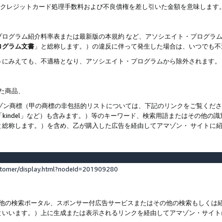
ト、クレジットカード処理手数料および不良債権を差し引いた金額を意味します
プログラム紹介料率表または最新版の本規約 など、アソシエイト・プログラ
ログラム文書
」と総称します。）の違反に伴って発生した場合は、いつでも不
うにみえても、不適格となり、アソシエイト・プログラムから除外されます。
れた商品、
他のアマゾン商標（甲の商標の非包括的リストについては、下記のリンクをご覧く
よび「kindel」など）も含みます。）等のキーワード、検索用語またはその
と総称します。）を含め、乙が購入した広告を経由してアマゾン・ サイトに
stomer/display.html?nodeId=201909280
その他の検索ポータル、スポンサー付広告サービスまたはその他の検索もしく
といいます。）上に生成または表示されるリンクを経由してアマゾン・サイト