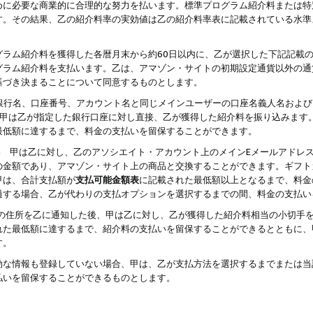
めに必要な商業的に合理的な努力を払います。標準プログラム紹介料または特
す。その結果、乙の紹介料率の実効値は乙の紹介料率表に記載されている水準
グラム紹介料を獲得した各暦月末から約60日以内に、乙が選択した下記記載
グラム紹介料を支払います。乙は、アマゾン・サイトの初期設定通貨以外の通
基づき決まることについて同意するものとします。
行名、口座番号、アカウント名と同じメインユーザーの口座名義人名および
より、甲は乙が指定した銀行口座に対し直接、乙が獲得した紹介料を振り込みま
最低額に達するまで、料金の支払いを留保することができます。
払い 甲は乙に対し、乙のアソシエイト・アカウント上のメインEメールアドレ
の金額であり、アマゾン・サイト上の商品と交換することができます。ギフト
甲は、合計支払額が
支払可能金額表
に記載された最低額以上となるまで、料金
過する場合、乙が代わりの支払オプションを選択するまでの間、料金の支払い
の住所を乙に通知した後、甲は乙に対し、乙が獲得した紹介料相当の小切手
れた最低額に達するまで、紹介料の支払いを留保することができるとともに、
す。
効な情報も登録していない場合、甲は、乙が支払方法を選択するまでまたは当
払いを留保することができるものとします。