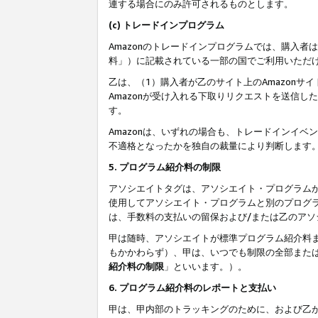
連する場合にのみ許可されるものとします。
(c) トレードインプログラム
Amazonのトレードインプログラムでは、購入者
料」）に記載されている一部の国でご利用いただ
乙は、（1）購入者が乙のサイト上のAmazon
Amazonが受け入れる下取りリクエストを送信し
す。
Amazonは、いずれの場合も、トレードインイベ
不適格となったかを独自の裁量により判断します
5. プログラム紹介料の制限
アソシエイトタグは、アソシエイト・プログラム
使用してアソシエイト・プログラムと別のプログ
は、手数料の支払いの留保および/または乙のア
甲は随時、アソシエイトが標準プログラム紹介料
もかかわらず）、甲は、いつでも制限の全部また
紹介料の制限
」といいます。）。
6. プログラム紹介料のレポートと支払い
甲は、甲内部のトラッキングのために、および乙