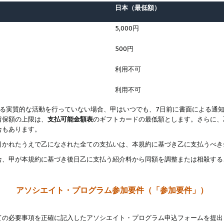
日本（最低額）
5,000円
500円
利用不可
利用不可
なる実質的な活動を行っていない場合、甲はいつでも、7日前に書面による通
留保額の上限は、
支払可能金額表
のギフトカードの最低額とします。さらに、
合もあります。
引かれたうえで乙になされた全ての支払いは、本規約に基づき乙に支払うべき
合、甲が本規約に基づき後日乙に支払う紹介料から同額を調整または相殺する
アソシエイト・プログラム参加要件（「参加要件」）
ての必要事項を正確に記入したアソシエイト・プログラム申込フォームを提出