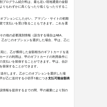
別プログラム紹介料は、最も近い現地通貨の金額
よりもわずかに高くなったり低くなったりするこ
のオプションにしたがい、アマゾン・サイトの初期
貨で支払いを受け取ることもできます。これを選
その他の必要識別情報（該当する場合はABA、
す。乙がこのオプションを選択した場合、甲は、乙に
ス宛に、乙が獲得した金額相当のギフトカードを送
カードの利用は、甲のギフトカードの利用条件に
の支払いを留保することができます。甲は、合計
を留保することができます。
を送付します。乙がこのオプションを選択した場
甲が乙に送付する小切手1枚につき
支払可能金額表
該情報を提供するまでの間、甲の裁量により別の