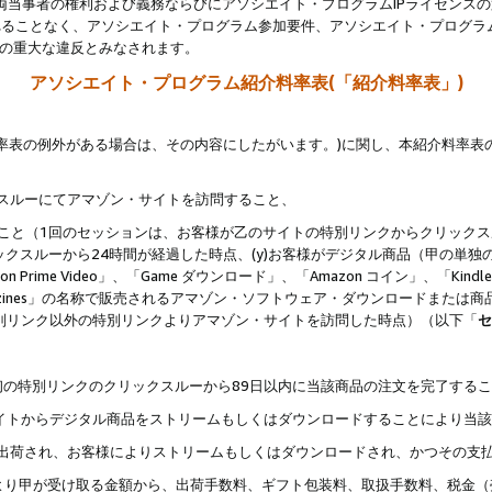
両当事者の権利および義務ならびにアソシエイト・プログラムIPライセンス
されることなく、アソシエイト・プログラム参加要件、アソシエイト・プログラ
約の重大な違反とみなされます。
アソシエイト・プログラム紹介料率表(「紹介料率表」)
料率表の例外がある場合は、その内容にしたがいます。)に関し、本紹介料率表
クスルーにてアマゾン・サイトを訪問すること、
じること（1回のセッションは、お客様が乙のサイトの特別リンクからクリック
ックスルーから24時間が経過した時点、(y)お客様がデジタル商品（甲の単独の
zon Prime Video」、「Game ダウンロード」、「Amazon コイン」、「Kindle 本
ndle Magazines」の名称で販売されるアマゾン・ソフトウェア・ダウンロードまた
特別リンク以外の特別リンクよりアマゾン・サイトを訪問した時点）（以下「
セ
、
、最初の特別リンクのクリックスルーから89日以内に当該商品の注文を完了する
ン・サイトからデジタル商品をストリームもしくはダウンロードすることにより当
様宛に出荷され、お客様によりストリームもしくはダウンロードされ、かつその支
より甲が受け取る金額から、出荷手数料、ギフト包装料、取扱手数料、税金（