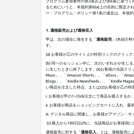
プログラム参加要件の第3条および第6条に基づく
るためにいうと、本規約第6(a)上の目的に限定
ー・プログラム・ポリシー第1条の違反は、本規
1. 適格販売および適格収入
甲は、次の場合に発生する「
適格販売
」(本紹介
す。
(a) お客様が乙のサイト上の特別リンクのクリッ
(b) 同一のセッション中に、次のいずれかが生
に生じたときに終了します。(x)お客様の当該クリ
Music」、「Amazon Shorts」、「eDocs」「Ama
Blogs」、「Kindle Newsfeeds」、「Ki
い商品を注文した時点、または(z)お客様が乙の
i. お客様が甲の1-Click注文にて商品を購入するか
ii. お客様が商品をショッピングカートに入れ
iii. デジタル商品に関連し、お客様がアマゾ
(c) 購入から180日以内に、当該商品がお客
適格販売に対する「
適格収入
」とは、適格販売に