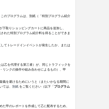
す。このプログラムは、別紙（「特別プログラム紹介
者が下取りショッピングカートに商品を追加し、
記載された特別プログラム紹介料を得ることができま
違反してトレードインイベントが発生したか、または
たは乙を代理する第三者）が、同じトラフィックを
・リンクの操作や組み合わせによるもの）、甲
疑義を避けるためにいうと（またいかなる期間に
いては、
別紙
をご覧ください（以下「
プログラム
めた甲のレポートを作成して乙に配布するため、