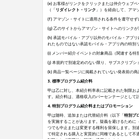
(e) お客様がリンクをクリックまたは仲介ウェ
（「
リダイレクト・リンク
」）を経由して、アマ
(f) アマゾン・サイトに適用される条件を遵守せ
(g) 乙のサイトからアマゾン・サイトへのリン
(h) 承認モバイル・アプリ以外のモバイル・アプリ
れたものではない承認モバイル・アプリ内の特別
(i) メンバー紹介イベントの対象商品（関連する
(j) 本規約で別途定めのない限り、サブスクリプ
(k) 商品一覧ページに掲載されていない発表前の
3. 標準プログラム紹介料
甲は乙に対し、本紹介料率表に記載された制限お
す。紹介料は、適格収入のパーセンテージとして
4. 特別プログラム紹介料またはプロモーション
甲は随時、追加または代替紹介料（以下「
特別プ
を実施することがあります。疑義を避けるために
つでも中止または変更する権利を留保します。別
て特定される購入と実質的に同種であるとして不