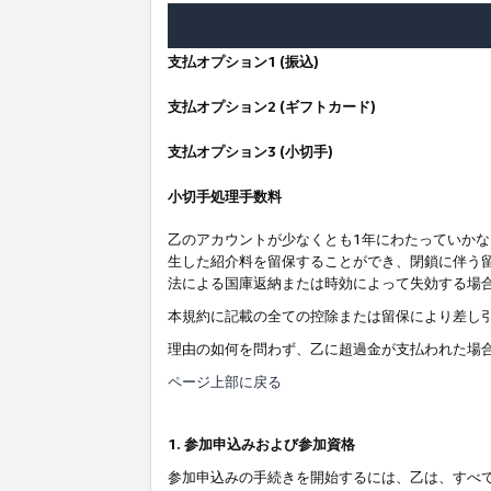
支払オプション1 (振込)
支払オプション2 (ギフトカード)
支払オプション3 (小切手)
小切手処理手数料
乙のアカウントが少なくとも1年にわたっていか
生した紹介料を留保することができ、閉鎖に伴う
法による国庫返納または時効によって失効する場
本規約に記載の全ての控除または留保により差し
理由の如何を問わず、乙に超過金が支払われた場
ページ上部に戻る
1. 参加申込みおよび参加資格
参加申込みの手続きを開始するには、乙は、すべ