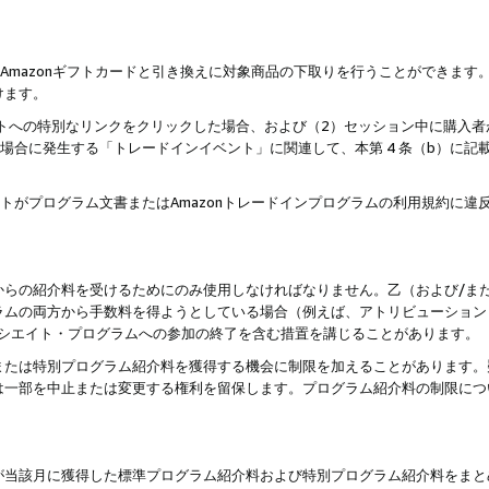
はAmazonギフトカードと引き換えに対象商品の下取りを行うことができま
けます。
サイトへの特別なリンクをクリックした場合、および（2）セッション中に購入
た場合に発生する「トレードインイベント」に関連して、本第 4 条（b）に
ントがプログラム文書またはAmazonトレードインプログラムの利用規約に
。
からの紹介料を受けるためにのみ使用しなければなりません。乙（および/ま
ラムの両方から手数料を得ようとしている場合（例えば、アトリビューション
ソシエイト・プログラムへの参加の終了を含む措置を講じることがあります。
または特別プログラム紹介料を獲得する機会に制限を加えることがあります。
は一部を中止または変更する権利を留保します。プログラム紹介料の制限につ
が当該月に獲得した標準プログラム紹介料および特別プログラム紹介料をまと