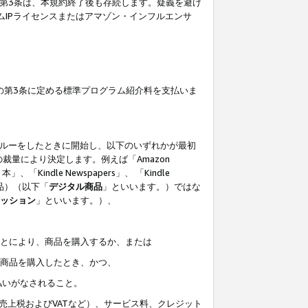
の第3条は、本規約終了後も存続します。疑義を避け
ムIPライセンスまたはアマゾン・インフルエンサ
の第3条に定める標準プログラム紹介料を支払いま
スルーをしたときに開始し、以下のいずれかが最初
裁量により決定します。例えば「Amazon
」、「Kindle Newspapers」、 「Kindle
は商品）（以下「
デジタル商品
」といいます。）ではな
ッション
」といいます。）、
ことにより、商品を購入するか、または
該商品を購入したとき、かつ、
払いがなされること。
売上税およびVATなど）、サービス料、クレジット