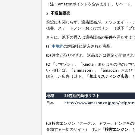
［注：Amazonポイントを含みます］、リベー
2. 不適格販売
前記にも関わらず、適格販売が、アソシエイト・
様書、ステートメントおよびポリシー（以下「
プ
さらに、以下の購入は適格販売の要件を満たすよ
(a)
本規約
の解除後に購入された商品、
(b) 注文が取り消され、返品または返金が開始さ
(c) 「アマゾン」、「Kindle」またはその
い（例えば、「ammazon」、「amaozn」お
購入した広告（以下、「
禁止リスティング広告
」
地域
非包括的商標リスト
日本
https://www.amazon.co.jp/gp/help/cu
(d) 検索エンジン（グーグル、ヤフー、ビング
参加する一切のサイト）（以下「
検索エンジン
」