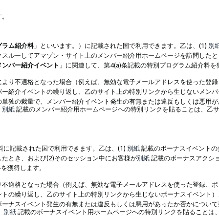
す。
グラム紹介料
」といいます。）に記載された国で利用できます。乙は、(1)
別
スルーしてアマゾン・サイト上のメンバー紹介用ホームページを訪問したとき
メンバー紹介イベント
」に関連して、第4(a)条記載の特別プログラム紹介料
により不適格となった場合（例えば、無効な電子メールアドレスを使った登録
バー紹介イベントの繰り返し、乙のサイト上の特別リンクから生じないメンバ
の単独の裁量で、メンバー紹介イベント発生の有無または違反もしくは悪用が
、
別紙
記載のメンバー紹介用ホームページへの特別リンクを貼ることは、乙サ
に記載された国で利用できます。乙は、(1)
別紙
記載のボーナスイベントの
たとき、および(2)そのセッション中にお客様が
別紙
記載のボーナスアクシ
料を獲得します。
り不適格となった場合（例えば、無効な電子メールアドレスを使った登録、ボ
ントの繰り返し、乙のサイト上の特別リンクから生じないボーナスイベント）
ボーナスイベント発生の有無または違反もしくは悪用があったか否かについて
、
別紙
記載のボーナスイベント用ホームページへの特別リンクを貼ることは