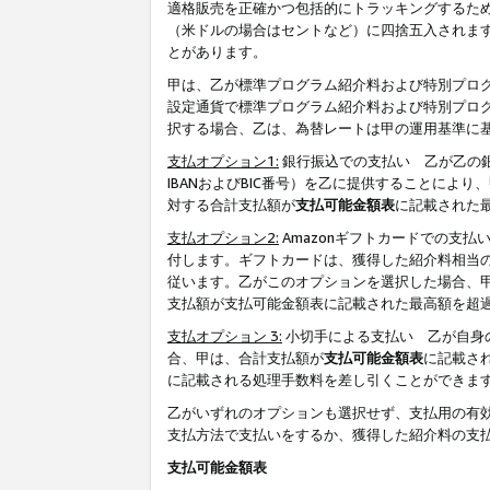
適格販売を正確かつ包括的にトラッキングするた
（米ドルの場合はセントなど）に四捨五入されま
とがあります。
甲は、乙が標準プログラム紹介料および特別プロ
設定通貨で標準プログラム紹介料および特別プロ
択する場合、乙は、為替レートは甲の運用基準に
支払オプション1:
銀行振込での支払い 乙が乙の銀
IBANおよびBIC番号）を乙に提供することに
対する合計支払額が
支払可能金額表
に記載された
支払オプション2:
Amazonギフトカードでの支
付します。ギフトカードは、獲得した紹介料相当
従います。乙がこのオプションを選択した場合、
支払額が支払可能金額表に記載された最高額を超
支払オプション 3:
小切手による支払い 乙が自身
合、甲は、合計支払額が
支払可能金額表
に記載さ
に記載される処理手数料を差し引くことができま
乙がいずれのオプションも選択せず、支払用の有
支払方法で支払いをするか、獲得した紹介料の支
支払可能金額表