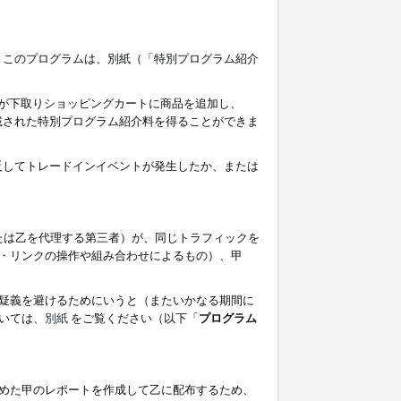
す。このプログラムは、別紙（「特別プログラム紹介
者が下取りショッピングカートに商品を追加し、
記載された特別プログラム紹介料を得ることができま
違反してトレードインイベントが発生したか、または
たは乙を代理する第三者）が、同じトラフィックを
・リンクの操作や組み合わせによるもの）、甲
疑義を避けるためにいうと（またいかなる期間に
いては、
別紙
をご覧ください（以下「
プログラム
めた甲のレポートを作成して乙に配布するため、