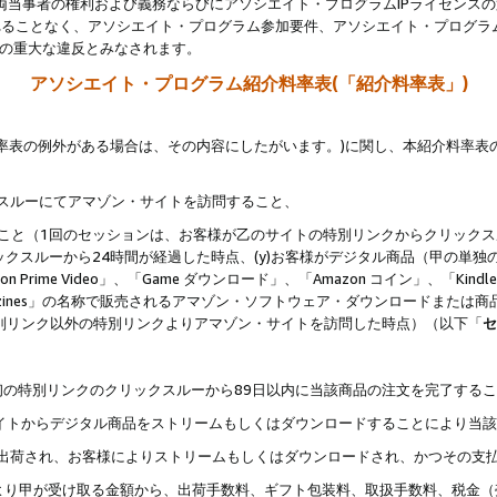
両当事者の権利および義務ならびにアソシエイト・プログラムIPライセンス
されることなく、アソシエイト・プログラム参加要件、アソシエイト・プログラ
約の重大な違反とみなされます。
アソシエイト・プログラム紹介料率表(「紹介料率表」)
料率表の例外がある場合は、その内容にしたがいます。)に関し、本紹介料率表
クスルーにてアマゾン・サイトを訪問すること、
じること（1回のセッションは、お客様が乙のサイトの特別リンクからクリック
ックスルーから24時間が経過した時点、(y)お客様がデジタル商品（甲の単独の
zon Prime Video」、「Game ダウンロード」、「Amazon コイン」、「Kindle 本
ndle Magazines」の名称で販売されるアマゾン・ソフトウェア・ダウンロードまた
特別リンク以外の特別リンクよりアマゾン・サイトを訪問した時点）（以下「
セ
、
、最初の特別リンクのクリックスルーから89日以内に当該商品の注文を完了する
ン・サイトからデジタル商品をストリームもしくはダウンロードすることにより当
様宛に出荷され、お客様によりストリームもしくはダウンロードされ、かつその支
より甲が受け取る金額から、出荷手数料、ギフト包装料、取扱手数料、税金（