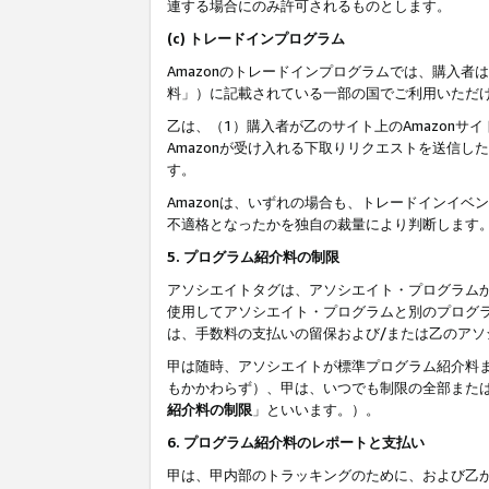
連する場合にのみ許可されるものとします。
(c) トレードインプログラム
Amazonのトレードインプログラムでは、購入者
料」）に記載されている一部の国でご利用いただ
乙は、（1）購入者が乙のサイト上のAmazon
Amazonが受け入れる下取りリクエストを送信し
す。
Amazonは、いずれの場合も、トレードインイベ
不適格となったかを独自の裁量により判断します
5. プログラム紹介料の制限
アソシエイトタグは、アソシエイト・プログラム
使用してアソシエイト・プログラムと別のプログ
は、手数料の支払いの留保および/または乙のア
甲は随時、アソシエイトが標準プログラム紹介料
もかかわらず）、甲は、いつでも制限の全部また
紹介料の制限
」といいます。）。
6. プログラム紹介料のレポートと支払い
甲は、甲内部のトラッキングのために、および乙