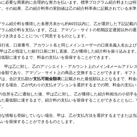
めに必要な商業的に合理的な努力を払います。標準プログラム紹介料または特
す。その結果、乙の紹介料率の実効値は乙の紹介料率表に記載されている水準
グラム紹介料を獲得した各暦月末から約60日以内に、乙が選択した下記記載
グラム紹介料を支払います。乙は、アマゾン・サイトの初期設定通貨以外の通
基づき決まることについて同意するものとします。
行名、口座番号、アカウント名と同じメインユーザーの口座名義人名および
より、甲は乙が指定した銀行口座に対し直接、乙が獲得した紹介料を振り込みま
最低額に達するまで、料金の支払いを留保することができます。
払い 甲は乙に対し、乙のアソシエイト・アカウント上のメインEメールアドレ
の金額であり、アマゾン・サイト上の商品と交換することができます。ギフト
甲は、合計支払額が
支払可能金額表
に記載された最低額以上となるまで、料金
過する場合、乙が代わりの支払オプションを選択するまでの間、料金の支払い
の住所を乙に通知した後、甲は乙に対し、乙が獲得した紹介料相当の小切手
れた最低額に達するまで、紹介料の支払いを留保することができるとともに、
す。
効な情報も登録していない場合、甲は、乙が支払方法を選択するまでまたは当
払いを留保することができるものとします。