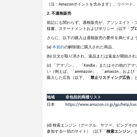
［注：Amazonポイントを含みます］、リベー
2. 不適格販売
前記にも関わらず、適格販売が、アソシエイト・
様書、ステートメントおよびポリシー（以下「
プ
さらに、以下の購入は適格販売の要件を満たすよ
(a)
本規約
の解除後に購入された商品、
(b) 注文が取り消され、返品または返金が開始さ
(c) 「アマゾン」、「Kindle」またはその
い（例えば、「ammazon」、「amaozn」お
購入した広告（以下、「
禁止リスティング広告
」
地域
非包括的商標リスト
日本
https://www.amazon.co.jp/gp/help/cu
(d) 検索エンジン（グーグル、ヤフー、ビング
参加する一切のサイト）（以下「
検索エンジン
」