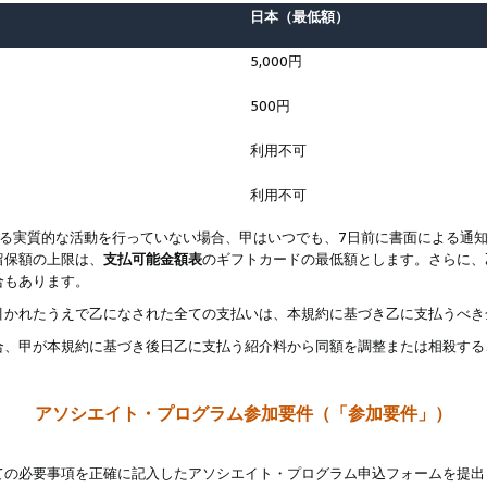
日本（最低額）
5,000円
500円
利用不可
利用不可
なる実質的な活動を行っていない場合、甲はいつでも、7日前に書面による通
留保額の上限は、
支払可能金額表
のギフトカードの最低額とします。さらに、
合もあります。
引かれたうえで乙になされた全ての支払いは、本規約に基づき乙に支払うべき
合、甲が本規約に基づき後日乙に支払う紹介料から同額を調整または相殺する
アソシエイト・プログラム参加要件（「参加要件」）
ての必要事項を正確に記入したアソシエイト・プログラム申込フォームを提出