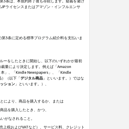
の第3条は、本規約終了後も存続します。疑義を避け
ムIPライセンスまたはアマゾン・インフルエンサ
の第3条に定める標準プログラム紹介料を支払いま
スルーをしたときに開始し、以下のいずれかが最初
裁量により決定します。例えば「Amazon
」、「Kindle Newspapers」、 「Kindle
は商品）（以下「
デジタル商品
」といいます。）ではな
ッション
」といいます。）、
ことにより、商品を購入するか、または
該商品を購入したとき、かつ、
払いがなされること。
売上税およびVATなど）、サービス料、クレジット