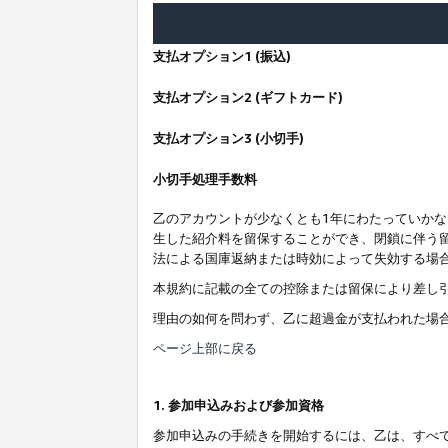
支払オプション1 (振込)
支払オプション2 (ギフトカード)
支払オプション3 (小切手)
小切手処理手数料
乙のアカウントが少なくとも1年にわたっていか
生した紹介料を留保することができ、閉鎖に伴う
法による国庫返納または時効によって失効する場
本規約に記載の全ての控除または留保により差し
理由の如何を問わず、乙に超過金が支払われた場
ページ上部に戻る
1. 参加申込みおよび参加資格
参加申込みの手続きを開始するには、乙は、すべ