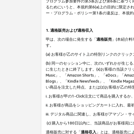
プログラム参加要件の第3条および第6条に基づく
るためにいうと、本規約第6(a)上の目的に限定
ー・プログラム・ポリシー第1条の違反は、本規
1. 適格販売および適格収入
甲は、次の場合に発生する「
適格販売
」(本紹介
す。
(a) お客様が乙のサイト上の特別リンクのクリッ
(b) 同一のセッション中に、次のいずれかが生
に生じたときに終了します。(x)お客様の当該クリ
Music」、「Amazon Shorts」、「eDocs」「Ama
Blogs」、「Kindle Newsfeeds」、「Ki
い商品を注文した時点、または(z)お客様が乙の
i. お客様が甲の1-Click注文にて商品を購入するか
ii. お客様が商品をショッピングカートに入れ
iii. デジタル商品に関連し、お客様がアマゾ
(c) 購入から180日以内に、当該商品がお客
適格販売に対する「
適格収入
」とは、適格販売に