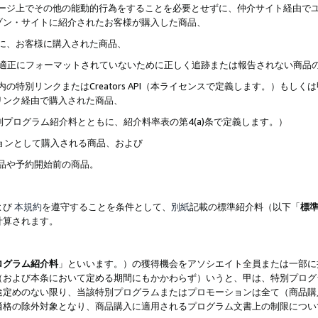
ブページ上でその他の能動的行為をすることを必要とせずに、仲介サイト経由で
ゾン・サイトに紹介されたお客様が購入した商品、
ずに、お客様に購入された商品、
クが適正にフォーマットされていないために正しく追跡または報告されない商品
内の特別リンクまたはCreators API（本ライセンスで定義します。）も
リンク経由で購入された商品、
特別プログラム紹介料とともに、紹介料率表の第4(a)条で定義します。）
ションとして購入される商品、および
商品や予約開始前の商品。
よび
本規約
を遵守することを条件として、
別紙
記載の標準紹介料（以下「
標
計算されます。
ログラム紹介料
」といいます。）の獲得機会をアソシエイト全員または一部に
（および本条において定める期間にもかかわらず）いうと、甲は、特別プログ
途定めのない限り、当該特別プログラムまたはプロモーションは全て（商品購
適格の除外対象となり、商品購入に適用されるプログラム文書上の制限につい