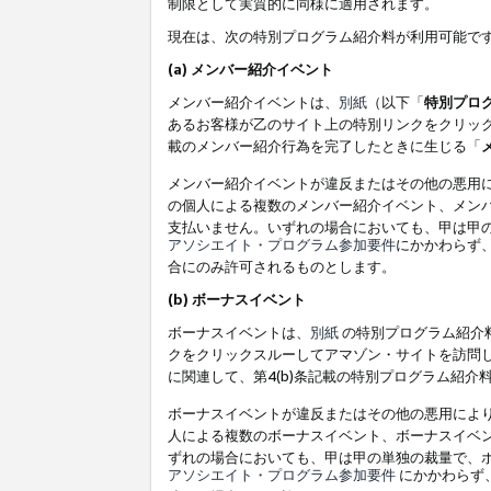
制限として実質的に同様に適用されます。
現在は、次の特別プログラム紹介料が利用可能で
(a) メンバー紹介イベント
メンバー紹介イベントは、
別紙
（以下「
特別プロ
あるお客様が乙のサイト上の特別リンクをクリック
載のメンバー紹介行為を完了したときに生じる「
メンバー紹介イベントが違反またはその他の悪用
の個人による複数のメンバー紹介イベント、メン
支払いません。いずれの場合においても、甲は甲
アソシエイト・プログラム参加要件
にかかわらず
合にのみ許可されるものとします。
(b) ボーナスイベント
ボーナスイベントは、
別紙
の特別プログラム紹介料
クをクリックスルーしてアマゾン・サイトを訪問し
に関連して、第4(b)条記載の特別プログラム紹介
ボーナスイベントが違反またはその他の悪用によ
人による複数のボーナスイベント、ボーナスイベ
ずれの場合においても、甲は甲の単独の裁量で、
アソシエイト・プログラム参加要件
にかかわらず