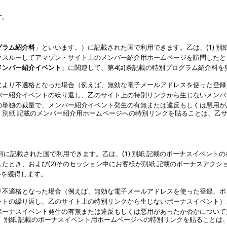
す。
グラム紹介料
」といいます。）に記載された国で利用できます。乙は、(1)
別
スルーしてアマゾン・サイト上のメンバー紹介用ホームページを訪問したとき
メンバー紹介イベント
」に関連して、第4(a)条記載の特別プログラム紹介料
により不適格となった場合（例えば、無効な電子メールアドレスを使った登録
バー紹介イベントの繰り返し、乙のサイト上の特別リンクから生じないメンバ
の単独の裁量で、メンバー紹介イベント発生の有無または違反もしくは悪用が
、
別紙
記載のメンバー紹介用ホームページへの特別リンクを貼ることは、乙サ
に記載された国で利用できます。乙は、(1)
別紙
記載のボーナスイベントの
たとき、および(2)そのセッション中にお客様が
別紙
記載のボーナスアクシ
料を獲得します。
り不適格となった場合（例えば、無効な電子メールアドレスを使った登録、ボ
ントの繰り返し、乙のサイト上の特別リンクから生じないボーナスイベント）
ボーナスイベント発生の有無または違反もしくは悪用があったか否かについて
、
別紙
記載のボーナスイベント用ホームページへの特別リンクを貼ることは