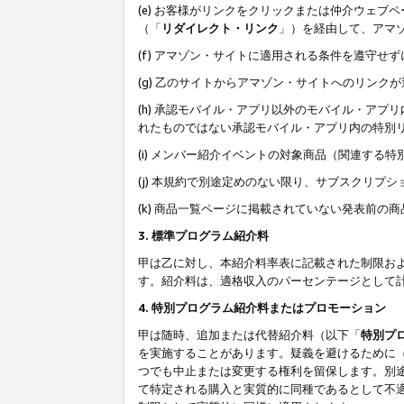
(e) お客様がリンクをクリックまたは仲介ウェ
（「
リダイレクト・リンク
」）を経由して、アマ
(f) アマゾン・サイトに適用される条件を遵守せ
(g) 乙のサイトからアマゾン・サイトへのリン
(h) 承認モバイル・アプリ以外のモバイル・アプリ
れたものではない承認モバイル・アプリ内の特別
(i) メンバー紹介イベントの対象商品（関連する
(j) 本規約で別途定めのない限り、サブスクリプ
(k) 商品一覧ページに掲載されていない発表前の
3. 標準プログラム紹介料
甲は乙に対し、本紹介料率表に記載された制限お
す。紹介料は、適格収入のパーセンテージとして
4. 特別プログラム紹介料またはプロモーション
甲は随時、追加または代替紹介料（以下「
特別プ
を実施することがあります。疑義を避けるために
つでも中止または変更する権利を留保します。別
て特定される購入と実質的に同種であるとして不