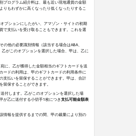
別プログラム紹介料は、最も近い現地通貨の金額
よりもわずかに高くなったり低くなったりするこ
のオプションにしたがい、アマゾン・サイトの初期
貨で支払いを受け取ることもできます。これを選
その他の必要識別情報（該当する場合はABA、
す。乙がこのオプションを選択した場合、甲は、乙に
ス宛に、乙が獲得した金額相当のギフトカードを送
カードの利用は、甲のギフトカードの利用条件に
の支払いを留保することができます。甲は、合計
を留保することができます。
を送付します。乙がこのオプションを選択した場
甲が乙に送付する小切手1枚につき
支払可能金額表
該情報を提供するまでの間、甲の裁量により別の