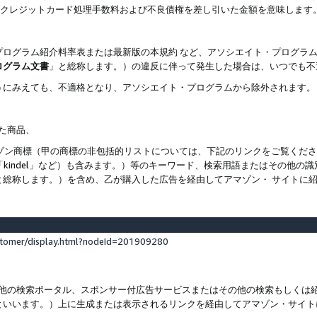
ト、クレジットカード処理手数料および不良債権を差し引いた金額を意味します
プログラム紹介料率表または最新版の本規約 など、アソシエイト・プログラ
ログラム文書
」と総称します。）の違反に伴って発生した場合は、いつでも不
うにみえても、不適格となり、アソシエイト・プログラムから除外されます。
れた商品、
他のアマゾン商標（甲の商標の非包括的リストについては、下記のリンクをご覧く
よび「kindel」など）も含みます。）等のキーワード、検索用語またはその
と総称します。）を含め、乙が購入した広告を経由してアマゾン・ サイトに
stomer/display.html?nodeId=201909280
その他の検索ポータル、スポンサー付広告サービスまたはその他の検索もしく
といいます。）上に生成または表示されるリンクを経由してアマゾン・サイト