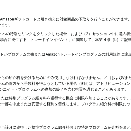
はAmazonギフトカードと引き換えに対象商品の下取りを行うことができま
けます。
サイトへの特別なリンクをクリックした場合、および（2）セッション中に購入
た場合に発生する「トレードインイベント」に関連して、本第 4 条（b）に
ントがプログラム文書またはAmazonトレードインプログラムの利用規約に
。
からの紹介料を受けるためにのみ使用しなければなりません。乙（および/ま
ラムの両方から手数料を得ようとしている場合（例えば、アトリビューション
ソシエイト・プログラムへの参加の終了を含む措置を講じることがあります。
または特別プログラム紹介料を獲得する機会に制限を加えることがあります。
は一部を中止または変更する権利を留保します。プログラム紹介料の制限につ
が当該月に獲得した標準プログラム紹介料および特別プログラム紹介料をまと