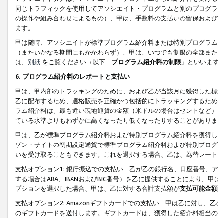
同じトラフィックを使用してアソシエイト・プログラムと別のプログラ
の操作や組み合わせによるもの）、甲は、手数料の支払いの留保および
ます。
甲は随時、アソシエイトが標準プログラム紹介料または特別プログラム
（またいかなる期間にもかかわらず）、甲は、いつでも制限の全部また
は、
別紙
をご覧ください（以下「
プログラム紹介料の制限
」といいま
6. プログラム紹介料のレポートと支払い
甲は、甲内部のトラッキングのために、および乙が当該月に獲得した標
乙に配布するため、適格販売を正確かつ包括的にトラッキングするため
ラム紹介料は、最も近い現地通貨の金額（米ドルの場合はセントなど）
ている水準よりもわずかに高くなったり低くなったりすることがありま
甲は、乙が標準プログラム紹介料および特別プログラム紹介料を獲得し
ゾン・サイトの初期設定通貨で標準プログラム紹介料および特別プログ
いを受け取ることもできます。これを選択する場合、乙は、為替レート
支払オプション1:
銀行振込での支払い 乙が乙の銀行名、口座番号、ア
する場合はABA、IBANおよびBIC番号）を乙に提供することにより
プションを選択した場合、甲は、乙に対する合計支払額が
支払可能金額
支払オプション2:
Amazonギフトカードでの支払い 甲は乙に対し、
のギフトカードを送付します。ギフトカードは、獲得した紹介料相当の