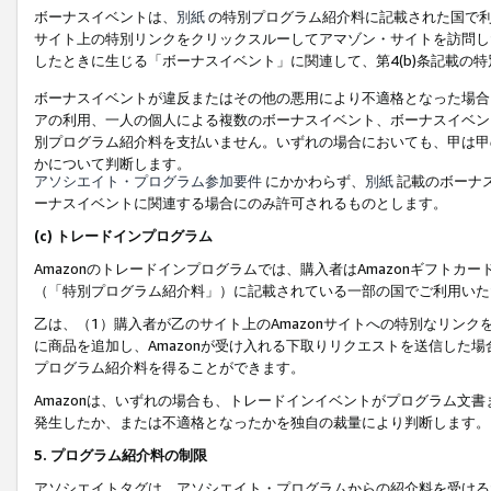
ボーナスイベントは、
別紙
の特別プログラム紹介料に記載された国で利
サイト上の特別リンクをクリックスルーしてアマゾン・サイトを訪問した
したときに生じる「ボーナスイベント」に関連して、第4(b)条記載の
ボーナスイベントが違反またはその他の悪用により不適格となった場合
アの利用、一人の個人による複数のボーナスイベント、ボーナスイベン
別プログラム紹介料を支払いません。いずれの場合においても、甲は甲
かについて判断します。
アソシエイト・プログラム参加要件
にかかわらず、
別紙
記載のボーナ
ーナスイベントに関連する場合にのみ許可されるものとします。
(c) トレードインプログラム
Amazonのトレードインプログラムでは、購入者はAmazonギフト
（「特別プログラム紹介料」）に記載されている一部の国でご利用いた
乙は、（1）購入者が乙のサイト上のAmazonサイトへの特別なリン
に商品を追加し、Amazonが受け入れる下取りリクエストを送信した場
プログラム紹介料を得ることができます。
Amazonは、いずれの場合も、トレードインイベントがプログラム文書
発生したか、または不適格となったかを独自の裁量により判断します。
5. プログラム紹介料の制限
アソシエイトタグは、アソシエイト・プログラムからの紹介料を受ける