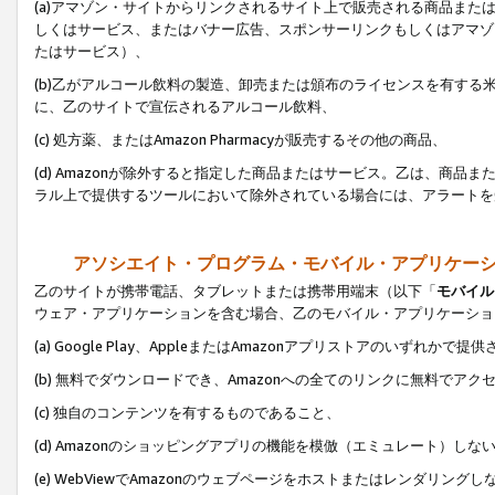
(a)アマゾン・サイトからリンクされるサイト上で販売される商品またはサ
しくはサービス、またはバナー広告、スポンサーリンクもしくはアマゾ
たはサービス）、
(b)乙がアルコール飲料の製造、卸売または頒布のライセンスを有す
に、乙のサイトで宣伝されるアルコール飲料、
(c) 処方薬、またはAmazon Pharmacyが販売するその他の商品、
(d) Amazonが除外すると指定した商品またはサービス。乙は、商品また
ラル上で提供するツールにおいて除外されている場合には、アラートを
アソシエイト・プログラム・モバイル・アプリケー
乙のサイトが携帯電話、タブレットまたは携帯用端末（以下「
モバイル
ウェア・アプリケーションを含む場合、乙のモバイル・アプリケーショ
(a) Google Play、AppleまたはAmazonアプリストアのいずれかで
(b) 無料でダウンロードでき、Amazonへの全てのリンクに無料でアク
(c) 独自のコンテンツを有するものであること、
(d) Amazonのショッピングアプリの機能を模倣（エミュレート）しな
(e) WebViewでAmazonのウェブページをホストまたはレンダリング