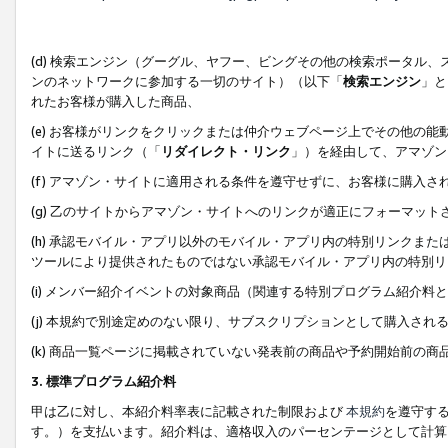
(d) 検索エンジン（グーグル、ヤフー、ビングその他の検索ポータル
ンのネットワークに参加する一切のサイト）（以下「
検索エンジン
」と
れたお客様が購入した商品、
(e) お客様がリンクをクリックまたは仲介ウェブページ上でその他の
イトに送るリンク（「
リダイレクト・リンク
」）を経由して、アマゾン
(f) アマゾン・サイトに適用される条件を遵守せずに、お客様に購入さ
(g) 乙のサイトからアマゾン・サイトへのリンクが適正にフォーマッ
(h) 承認モバイル・アプリ以外のモバイル・アプリ内の特別リンクまたはC
ツールにより提供されたものではない承認モバイル・アプリ内の特別リ
(i) メンバー紹介イベントの対象商品（関連する特別プログラム紹介料と
(j) 本規約で別途定めのない限り、サブスクリプションとして購入され
(k) 商品一覧ページに掲載されていない発表前の商品や予約開始前の商
3. 標準プログラム紹介料
甲は乙に対し、本紹介料率表に記載された制限および
本規約
を遵守す
す。）を支払います。紹介料は、適格収入のパーセンテージとして計算