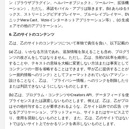
ン（ブラウザプラグイン、ヘルパーオブジェクト、ツールバー、拡張機
ーション）。ただし、承認モバイル・アプリは除きます。(b) あらゆ
ックス、ストリーミングビデオプレイヤー、ブルーレイプレイヤー、DVDプ
ニックViera Cast、Vizioインターネットアプリケーション等）。(
ェアその他のアプリケーション。
6. 乙のサイトのコンテンツ
乙は、乙のサイトのコンテンツについて単独で責任を負い、以下記載の
(a) 乙は、いかなる方法であれ、追加情報を加えることも含め、プロ
ンツの改ざんをしてはなりません。ただし、乙は、当初の比率を維持し
することや、テキストの意味を大幅に変更しない方法または事実として
コンテンツの一部を省略することはできます。甲が乙に提供することが
シー規約情報へのリンク）としてフォーマットされていないアマゾン・
設けることなく、乙は、「プライバシー情報」へのリンクを削除したり
または判読できないようにしないものとします。
(b) 乙は、プログラム・コンテンツやCreators API、データフ
ブライセンスまたは譲渡しないものとします。例えば、乙は、乙がプロ
はその他付与することが要求されるような、乙サイト以外での広告（サ
なるアプリケーション、プラットフォーム、サイトまたはサービス上で
り、使用を奨励しないものとします。 また、乙は、乙のサイトではな
トではないサイト上でかかるリンクを表示しないものとします。