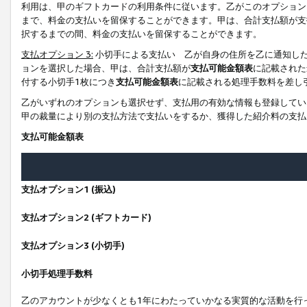
利用は、甲のギフトカードの利用条件に従います。乙がこのオプション
まで、料金の支払いを留保することができます。甲は、合計支払額が支
択するまでの間、料金の支払いを留保することができます。
支払オプション 3:
小切手による支払い 乙が自身の住所を乙に通知し
ョンを選択した場合、甲は、合計支払額が
支払可能金額表
に記載された
付する小切手1枚につき
支払可能金額表
に記載される処理手数料を差し
乙がいずれのオプションも選択せず、支払用の有効な情報も登録してい
甲の裁量により別の支払方法で支払いをするか、獲得した紹介料の支払
支払可能金額表
支払オプション1 (振込)
支払オプション2 (ギフトカード)
支払オプション3 (小切手)
小切手処理手数料
乙のアカウントが少なくとも1年にわたっていかなる実質的な活動を行