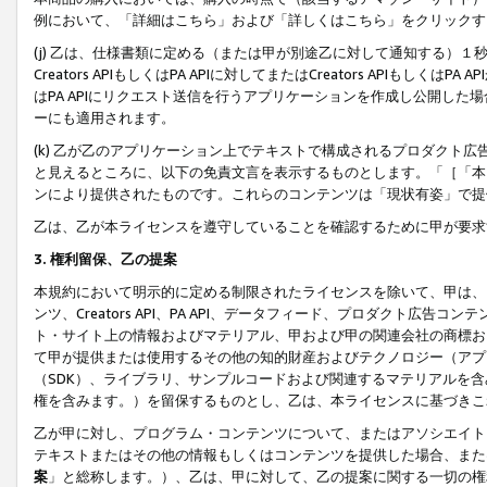
例において、「詳細はこちら」および「詳しくはこちら」をクリックす
(j) 乙は、仕様書類に定める（または甲が別途乙に対して通知する）
Creators APIもしくはPA APIに対してまたはCreators APIもしく
はPA APIにリクエスト送信を行うアプリケーションを作成し公開し
ーにも適用されます。
(k) 乙が乙のアプリケーション上でテキストで構成されるプロダクト
と見えるところに、以下の免責文言を表示するものとします。「［「本
ンにより提供されたものです。これらのコンテンツは「現状有姿」で提
乙は、乙が本ライセンスを遵守していることを確認するために甲が要求
3. 権利留保、乙の提案
本規約において明示的に定める制限されたライセンスを除いて、甲は、
ンツ、Creators API、PA API、データフィード、プロダクト
ト・サイト上の情報およびマテリアル、甲および甲の関連会社の商標お
て甲が提供または使用するその他の知的財産およびテクノロジー（アプ
（SDK）、ライブラリ、サンプルコードおよび関連するマテリアルを
権を含みます。）を留保するものとし、乙は、本ライセンスに基づきこ
乙が甲に対し、プログラム・コンテンツについて、またはアソシエイト
テキストまたはその他の情報もしくはコンテンツを提供した場合、また
案
」と総称します。）、乙は、甲に対して、乙の提案に関する一切の権