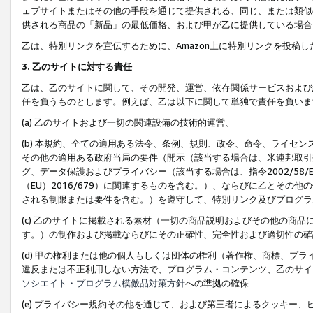
ェブサイトまたはその他の手段を通じて提供される、同じ、または類似
供される商品の「新品」の最低価格、および甲が乙に提供している場合
乙は、特別リンクを宣伝するために、Amazon上に特別リンクを投稿し
3. 乙のサイトに対する責任
乙は、乙のサイトに関して、その開発、運営、依存関係サービスおよび
任を負うものとします。例えば、乙は以下に関して単独で責任を負いま
(a) 乙のサイトおよび一切の関連設備の技術的運営、
(b) 本規約、全ての適用ある法令、条例、規則、政令、命令、ライセ
その他の適用ある政府当局の要件（開示（該当する場合は、米連邦取引
グ、データ保護およびプライバシー（該当する場合は、指令2002/58
（EU）2016/679）に関連するものを含む。）、ならびに乙とそ
される制限または要件を含む。）を遵守して、特別リンク及びプログラ
(c) 乙のサイトに掲載される素材（一切の商品説明およびその他の商
す。）の制作および掲載ならびにその正確性、完全性および適切性の確
(d) 甲の権利または他の個人もしくは団体の権利（著作権、商標、プ
違反または不正利用しない方法で、プログラム・コンテンツ、乙のサイ
ソシエイト・プログラム模倣品対策方針
への準拠の確保
(e) プライバシー規約その他を通じて、および第三者によるクッキー