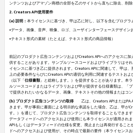
ンテンツおよびアマゾン商標の全部を乙のサイトから直ちに除去、削除
2. Creators API使用要件
(a) 説明：
本ライセンスに基づき、甲は乙に対し、以下を含むプログラ
•データ、画像、音声、映像、ロゴ、ユーザインターフェースデザイン
•テキスト形式の素材（たとえば、テキスト形式の商品情報）
前記のプロダクト広告コンテンツおよびCreators APIへのアクセスに
供することがあります。サンプルソースコードおよびライブラリはそれ
イセンスに基づき乙に提供されます。Creators APIに関連して
上の必要条件ならびにCreators APIの適切な利用に関連するテ
（以下「
仕様書類
」と総称します。）を提供することがあります。本ラ
ルソースコードまたはライブラリおよび甲が提供する仕様書類は、「プ
で提供されたいかなるデータ、画像、テキストその他の情報またはコン
(b) プロダクト広告コンテンツの取得
乙は、Creators APIま
きます。甲が事前に書面による明示的な承認をした場合、乙は、甲がCreator
す。）を通じて、プロダクト広告コンテンツを取得することもできます
データフィードへのアクセスおよび使用にも本ライセンスが適用されます。乙は
APIもしくはデータフィードの仕様を変更、廃止または再発行することがで
ドへのアクセスおよび使用が、その時点で最新の要件（本ライセンスお