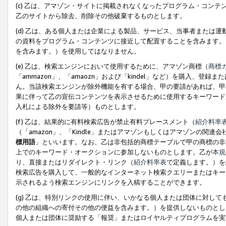
(c) 乙は、アマゾン・サイトに掲載されなくなったプログラム・コン
乙のサイトから除去、削除その他破棄するものとします。
(d) 乙は、ある個人または企業による製品、サービス、当事者または
の資料をプログラム・コンテンツに接近して配置することを含みます。
を含みます。）を使用してはなりません。
(e) 乙は、検索エンジンにおいて使用するために、アマゾン商標（
商標
「ammazon」、「amaozn」および「kindel」など）を購入
ん。当該検索エンジンが除外機能を有する場合、甲の要請があれば、甲
果に伴って乙の宣伝コンテンツを表示させるために使用するキーワード
入札による除外を要請等）ものとします。
(f) 乙は、結果的に有料検索広告が禁止有料プレースメント（
紹介料率
（「amazon」、「Kindle」またはアマゾンもしくはアマゾンの
標用語
」といいます。なお、乙は非包括的商標テーブルで甲の商標の非
上でのキーワード・オークションに参加しないものとします。乙が
本規
り、直接またはリダイレクト・リンク（
紹介料率表
で定義します。）を
検索広告を購入して、一般的なインターネット検索クエリーまたはキー
示されるよう検索エンジンにリンクを入稿することができます。
(g) 乙は、特別リンクの使用に伴い、いかなる個人または団体に対し
の他の組織への寄付その他の便益を含みます。）を提供しないものとし
個人または団体に奨励する「報奨」またはロイヤルティプログラムを実