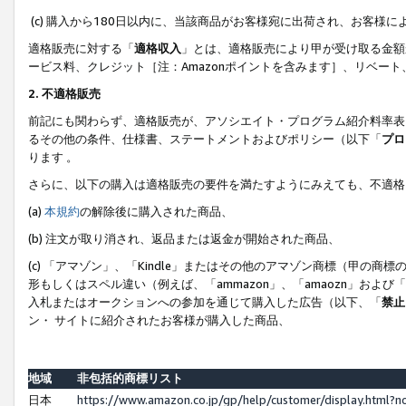
(c) 購入から180日以内に、当該商品がお客様宛に出荷され、お客
適格販売に対する「
適格収入
」とは、適格販売により甲が受け取る金額
ービス料、クレジット［注：Amazonポイントを含みます］、リベー
2. 不適格販売
前記にも関わらず、適格販売が、アソシエイト・プログラム紹介料率表
るその他の条件、仕様書、ステートメントおよびポリシー（以下「
プロ
ります 。
さらに、以下の購入は適格販売の要件を満たすようにみえても、不適格
(a)
本規約
の解除後に購入された商品、
(b) 注文が取り消され、返品または返金が開始された商品、
(c) 「アマゾン」、「Kindle」またはその他のアマゾン商標（甲
形もしくはスペル違い（例えば、「ammazon」、「amaozn」およ
入札またはオークションへの参加を通じて購入した広告（以下、「
禁止
ン・ サイトに紹介されたお客様が購入した商品、
地域
非包括的商標リスト
日本
https://www.amazon.co.jp/gp/help/customer/display.html