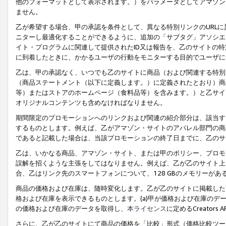
他のフォーマットとして表示されます。）をパラメータとしてアマゾン
ません。
乙が希望する場合、甲の承認を条件として、異なる特別リンクのURL
ニターし最適化することができるように、追加の「サブタグ」アソシエ
イト・プログラムに関連して提供されたID又は報告を、乙のサイトの
に到着したときに、かかるユーザの行動をモニターする目的でユーザに
乙は、甲の承認なく、いつでも乙のサイトに商品（および関連する特別
（商品ステートメント（以下に定義します。）に定義されたとおり）商
等）またはストアのホームページ（食料品等）を含みます。）と乙サイ
オリジナルコンテンツも含めなければなりません。
期間限定のプロモーションへのリンクおよび関連の紹介部分は、該当す
するものとします。例えば、乙がアマゾン・サイトのアパレル部門の商
であると記載した場合は、当該プロモーションの終了日までに、乙のサ
乙は、いかなる商品、アマゾン・サイト、または甲のポリシー、プロモ
誤解を招くような主張をしてはなりません。例えば、乙が乙のサイト上に
合、乙はリンク先のスマートフォンについて、128 GBのメモリーが
商品の価格および在庫は、随時変化します。乙が乙のサイトに掲載した
格および在庫を表示できるものとします。(a)甲が価格および在庫のデータを
の価格および在庫のデータを取得し、
本ライセンス
に定めるCreator
さらに、乙が乙のサイトにて商品の価格を「比較」形式（価格比較ツー