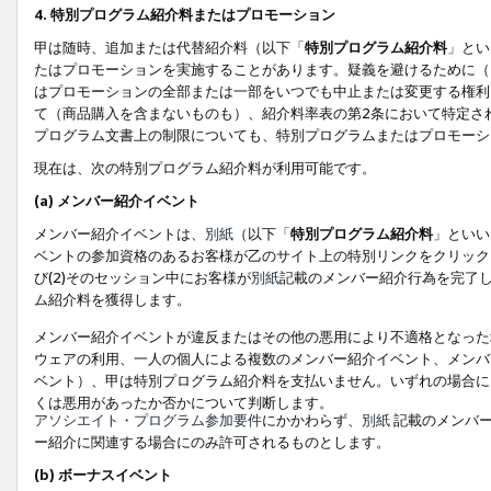
4. 特別プログラム紹介料またはプロモーション
甲は随時、追加または代替紹介料（以下「
特別プログラム紹介料
」とい
たはプロモーションを実施することがあります。疑義を避けるために（
はプロモーションの全部または一部をいつでも中止または変更する権利
て（商品購入を含まないものも）、紹介料率表の第2条において特定さ
プログラム文書上の制限についても、特別プログラムまたはプロモーシ
現在は、次の特別プログラム紹介料が利用可能です。
(a) メンバー紹介イベント
メンバー紹介イベントは、
別紙
（以下「
特別プログラム紹介料
」といい
ベントの参加資格のあるお客様が乙のサイト上の特別リンクをクリック
び(2)そのセッション中にお客様が
別紙
記載のメンバー紹介行為を完了
ム紹介料を獲得します。
メンバー紹介イベントが違反またはその他の悪用により不適格となった
ウェアの利用、一人の個人による複数のメンバー紹介イベント、メンバ
ベント）、甲は特別プログラム紹介料を支払いません。いずれの場合に
くは悪用があったか否かについて判断します。
アソシエイト・プログラム参加要件
にかかわらず、
別紙
記載のメンバー
ー紹介に関連する場合にのみ許可されるものとします。
(b) ボーナスイベント