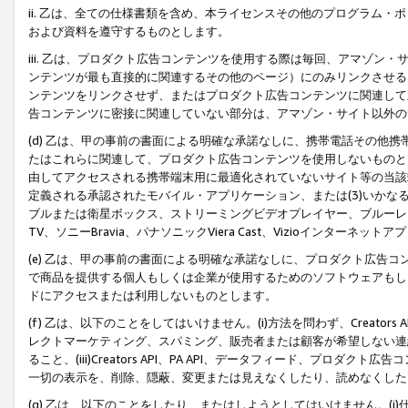
ii. 乙は、全ての仕様書類を含め、本ライセンスその他のプログラム
および資料を遵守するものとします。
iii. 乙は、プロダクト広告コンテンツを使用する際は毎回、アマゾ
ンテンツが最も直接的に関連するその他のページ）にのみリンクさせる
ンテンツをリンクさせず、またはプロダクト広告コンテンツに関連して
告コンテンツに密接に関連していない部分は、アマゾン・サイト以外の
(d) 乙は、甲の事前の書面による明確な承諾なしに、携帯電話その他
たはこれらに関連して、プロダクト広告コンテンツを使用しないものと
由してアクセスされる携帯端末用に最適化されていないサイト等の当該端
定義される承認されたモバイル・アプリケーション、または(3)いか
ブルまたは衛星ボックス、ストリーミングビデオプレイヤー、ブルーレイ
TV、ソニーBravia、パナソニックViera Cast、Vizioインター
(e) 乙は、甲の事前の書面による明確な承諾なしに、プロダクト広告
で商品を提供する個人もしくは企業が使用するためのソフトウェアもしくはその
ドにアクセスまたは利用しないものとします。
(f) 乙は、以下のことをしてはいけません。(i)方法を問わず、Creator
レクトマーケティング、スパミング、販売者または顧客が希望しない連
ること、(iii)Creators API、PA API、データフィード、プ
一切の表示を、削除、隠蔽、変更または見えなくしたり、読めなくした
(g) 乙は、以下のことをしたり、またはしようとしてはいけません。(