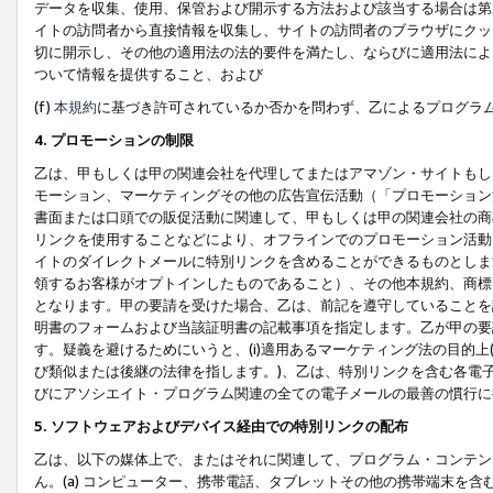
データを収集、使用、保管および開示する方法および該当する場合は第
イトの訪問者から直接情報を収集し、サイトの訪問者のブラウザにクッ
切に開示し、その他の適用法の法的要件を満たし、ならびに適用法によ
ついて情報を提供すること、および
(f)
本規約
に基づき許可されているか否かを問わず、乙によるプログラ
4. プロモーションの制限
乙は、甲もしくは甲の関連会社を代理してまたはアマゾン・サイトもし
モーション、マーケティングその他の広告宣伝活動（「プロモーション
書面または口頭での販促活動に関連して、甲もしくは甲の関連会社の商
リンクを使用することなどにより、オフラインでのプロモーション活動
イトのダイレクトメールに特別リンクを含めることができるものとしま
領するお客様がオプトインしたものであること）、その他本規約、商標
となります。甲の要請を受けた場合、乙は、前記を遵守していることを
明書のフォームおよび当該証明書の記載事項を指定します。乙が甲の要
す。疑義を避けるためにいうと、(i)適用あるマーケティング法の目的上(例
び類似または後継の法律を指します。)、乙は、特別リンクを含む各電子
びにアソシエイト・プログラム関連の全ての電子メールの最善の慣行に
5. ソフトウェアおよびデバイス経由での特別リンクの配布
乙は、以下の媒体上で、またはそれに関連して、プログラム・コンテン
ん。(a) コンピューター、携帯電話、タブレットその他の携帯端末を