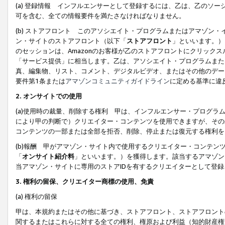
(a) 登録情報 インフルエンサーとして登録するには、乙は、乙のソ
可を含む、全ての情報要件を満たさなければなりません。
(b) ストアフロント このアソシエイト・プログラムまたはアマゾン
ン・サイトのストアフロント（以下「
ストアフロント
」といいます。）
のセッションは、Amazonのお客様が乙のストアフロントにクリック
「サービス提供」に相当します。乙は、アソシエイト・プログラムまた
真、編集物、リスト、コメント、デジタルビデオ、またはその他のデー
要件第1条または
アマゾンコミュニティガイドライン
に定める基準に違
2.
オンサイトでの使用
(a)使用時の裁量、削除する権利 甲は、インフルエンサー・プログラ
により甲の判断で）クリエイター・コンテンツを使用できますが、その
コンテンツの一部または全部を拒否、削除、停止または復元する権利を
(b)報酬 甲がアマゾン・サイト内で使用するクリエイター・コンテン
「
オンサイト紹介料
」といいます。）を獲得します。該当するアマゾン
当アマゾン・サイトに専用のストアIDを有するクリエイターとして登
3.
権利の留保、クリエイター商標の使用、免責
(a) 権利の留保
甲は、本規約またはその他に基づき、ストアフロント、ストアフロント
関するまたはこれらに対する全ての権利、権原および利益（知的財産権