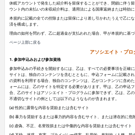
休眠アカウントで発生した紹介料を留保することができ、閉鎖に伴う留
ウント内の未払いの未収紹介料は、適用法による国庫返納または時効に
本規約に記載の全ての控除または留保により差し引かれたうえで乙にな
済を構成します。
理由の如何を問わず、乙に超過金が支払われた場合、甲が本規約に基づ
ページ上部に戻る
アソシエイト・プロ
1. 参加申込みおよび参加資格
参加申込みの手続きを開始するには、乙は、すべての必要事項を正確に
サイトは、独自のコンテンツを含むとともに、申込フォームに記載され
の資料を利用する場合、独自のコンテンツは、乙がコンテンツに含めた
ォームには、乙のサイトを特定する必要があります。甲は、乙の申込フ
合、乙のサイトはアソシエイト・プログラムに参加できず、乙は、乙の
不適切なサイトの例としては以下のようなものが含まれます。
(a) 性的に露骨な内容を奨励または含むサイト
(b) 暴力を奨励するまたは暴力的内容を含むサイト、または潜在的に
(c) 虚偽、不正、名誉毀損または中傷的な内容を奨励または含むサイト
(d) 不快、迷惑、有害、プライバシー侵害、乱用的、差別的（人種、