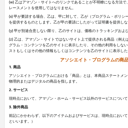
(w) 乙はアマゾン・サイトへのリンクであることが不明瞭になる方法
レースメントを使用してはなりません。
(x) 甲が要請する場合、乙は、甲に対して、乙が（プログラム・ポリ
を提供するものとします。乙が甲の要請にしたがって証明書を提供しな
(y) 甲が別途合意しない限り、乙のサイトは、価格のトラッキングお
(z) 乙は、アマゾン・サイトではないサイト上で提供される商品（例
グラム・コンテンツを乙のサイトに表示したり、その他の利用をしない
ストもしくはその他の情報もしくはコンテンツを乙のサイトに表示した
アソシエイト・プログラムの商
1. 商品
アソシエイト・プログラムにおける「商品」とは、本商品ステートメン
物理的またはデジタルの商品を指します。
2. サービス
現時点において、アマゾン・ホーム・サービス以外のサービスについて
3. 除外商品
前記にかかわらず、以下のアイテムおよびサービスは、現時点において
といいます。）