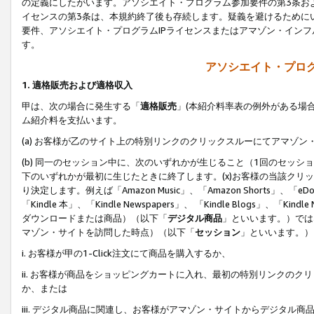
の定義にしたがいます。アソシエイト・プログラム参加要件の第3条お
イセンスの第3条は、本規約終了後も存続します。疑義を避けるためにい
要件、アソシエイト・プログラムIPライセンスまたはアマゾン・イン
す。
アソシエイト・プログ
1. 適格販売および適格収入
甲は、次の場合に発生する「
適格販売
」(本紹介料率表の例外がある場
ム紹介料を支払います。
(a) お客様が乙のサイト上の特別リンクのクリックスルーにてアマゾン
(b) 同一のセッション中に、次のいずれかが生じること（1回のセッ
下のいずれかが最初に生じたときに終了します。(x)お客様の当該クリッ
り決定します。例えば「Amazon Music」、「Amazon Shorts」、「eDo
「Kindle 本」、「Kindle Newspapers」、 「Kindle Blogs」、「
ダウンロードまたは商品）（以下「
デジタル商品
」といいます。）では
マゾン・サイトを訪問した時点）（以下「
セッション
」といいます。）
i. お客様が甲の1-Click注文にて商品を購入するか、
ii. お客様が商品をショッピングカートに入れ、最初の特別リンクの
か、または
iii. デジタル商品に関連し、お客様がアマゾン・サイトからデジタ