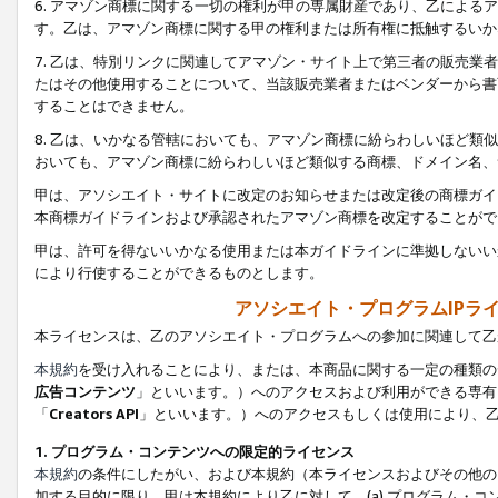
6. アマゾン商標に関する一切の権利が甲の専属財産であり、乙によ
す。乙は、アマゾン商標に関する甲の権利または所有権に抵触するいか
7. 乙は、特別リンクに関連してアマゾン・サイト上で第三者の販売
たはその他使用することについて、当該販売業者またはベンダーから書
することはできません。
8. 乙は、いかなる管轄においても、アマゾン商標に紛らわしいほど
おいても、アマゾン商標に紛らわしいほど類似する商標、ドメイン名、
甲は、アソシエイト・サイトに改定のお知らせまたは改定後の商標ガイ
本商標ガイドラインおよび承認されたアマゾン商標を改定することがで
甲は、許可を得ないいかなる使用または本ガイドラインに準拠しないい
により行使することができるものとします。
アソシエイト・プログラムIPラ
本ライセンスは、乙のアソシエイト・プログラムへの参加に関連して乙
本規約
を受け入れることにより、または、本商品に関する一定の種類の
広告コンテンツ
」といいます。）へのアクセスおよび利用ができる専有
「
Creators API
」といいます。）へのアクセスもしくは使用により、
1. プログラム・コンテンツへの限定的ライセンス
本規約
の条件にしたがい、および本規約（本ライセンスおよびその他の
加する目的に限り、甲は本規約により乙に対して、(a) プログラム・コ