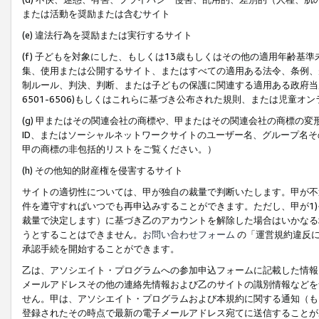
または活動を奨励または含むサイト
(e) 違法行為を奨励または実行するサイト
(f) 子どもを対象にした、もしくは13歳もしくはその他の適用年齢
集、使用または公開するサイト、またはすべての適用ある法令、条例、
制ルール、判決、判断、または子どもの保護に関連する適用ある政府当局の要
6501-6506)もしくはこれらに基づき公布された規則、または児童オ
(g) 甲またはその関連会社の商標や、甲またはその関連会社の商標の
ID、またはソーシャルネットワークサイトのユーザー名、グループ名
甲の商標の非包括的リストをご覧ください。）
(h) その他知的財産権を侵害するサイト
サイトの適切性については、甲が独自の裁量で判断いたします。甲が不
件を遵守すればいつでも再申込みすることができます。ただし、甲が1)
裁量で決定します）に基づき乙のアカウントを解除した場合はいかなる
うとすることはできません。
お問い合わせフォーム
の「運営規約違反に
承認手続を開始することができます。
乙は、アソシエイト・プログラムへの参加申込フォームに記載した情報
メールアドレスその他の連絡先情報および乙のサイトの識別情報などを
せん。甲は、アソシエイト・プログラムおよび本規約に関する通知（も
登録されたその時点で最新の電子メールアドレス宛てに送信することが