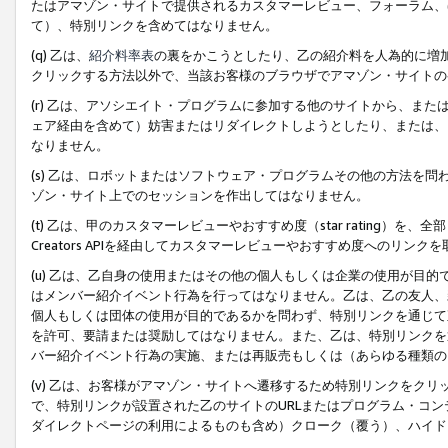
たはアマゾン・サイトで提供されるカスタマーレビュー、フォーラム、
て）、特別リンクを含めてはなりません。
(q) 乙は、
紹介料率表
の裏をかこうとしたり、乙の紹介料を人為的に増
クリックする方法以外で、当該お客様のブラウザでアマゾン・サイトの
(r) 乙は、アソシエイト・プログラムに参加する他のサイトから、ま
ェア経由を含めて）妨害またはリダイレクトしようとしたり、または、
なりません。
(s) 乙は、ロボットまたはソフトウェア・プログラムその他の方法を
ゾン・サイト上でのセッションを作出してはなりません。
(t) 乙は、甲のカスタマーレビューやおすすめ度（star rating
Creators APIを経由してカスタマーレビューやおすすめ度へのリンク
(u) 乙は、乙自身の使用またはその他の個人もしくは企業の使用が目
はメンバー紹介イベント行為を行ってはなりません。乙は、乙の友人、
個人もしくは団体の使用が目的であるかを問わず、特別リンクを通じて
を許可、要請または奨励してはなりません。また、乙は、特別リンクを
バー紹介イベント行為の実施、または再販売もしくは（あらゆる種類の
(v) 乙は、お客様がアマゾン・サイトへ遷移するため特別リンクをク
で、特別リンクが設置された乙のサイトのURLまたはプログラム・コ
ダイレクトページの利用によるものも含め）クローク（覆う）、ハイド