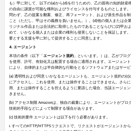
も）甲に対して、以下の(a)から(d)を行うための、乙の固有の知的
の自由に譲渡が可能な権利およびライセンスを付与するものとします。(
問わず、乙の提案を翻案、修正、再フォーマット、および派生作品を制
こと（ただし、甲はその義務を負いません。）。(d)他の個人または企
リジナル作品または合法的に取得したものであることならびに(Z)甲
めて、いかなる個人または企業の権利も侵害しないことを保証します。
要とする支援を甲に対して提供することに同意します。
4. エージェント
本項の条件（以下「
エージェント規約
」といいます。）は、乙がプログ
を使用、許可、有効化又は配置する場合に適用されます。エージェント
により、自律的または半自律的な行動をとるソフトウェアまたはサービ
(a) 透明性および同意 いかなるエージェントも、エージェント規約の
にアクセスし、これを使用、または操作することはできません。さらに、
用、または操作することを控えるように要請した場合、当該エージェン
きません。
(b) アクセス制限 Amazonは、独自の裁量により、エージェント
技術的手段などによって制限する場合があります。
(c) 技術的要件 エージェントは以下を行う必要があります。
i. すべてのHTTP/HTTPSリクエストで、リクエストがエージェ