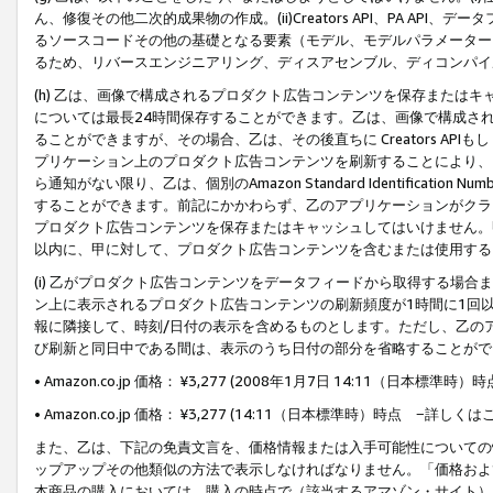
ん、修復その他二次的成果物の作成。(ii)Creators API、PA 
るソースコードその他の基礎となる要素（モデル、モデルパラメーター
るため、リバースエンジニアリング、ディスアセンブル、ディコンパイ
(h) 乙は、画像で構成されるプロダクト広告コンテンツを保存または
については最長24時間保存することができます。乙は、画像で構成さ
ることができますが、その場合、乙は、その後直ちに Creators AP
プリケーション上のプロダクト広告コンテンツを刷新することにより、
ら通知がない限り、乙は、個別のAmazon Standard Identification Nu
することができます。前記にかかわらず、乙のアプリケーションがクラ
プロダクト広告コンテンツを保存またはキャッシュしてはいけません。
以内に、甲に対して、プロダクト広告コンテンツを含むまたは使用する
(i) 乙がプロダクト広告コンテンツをデータフィードから取得する場合または
ン上に表示されるプロダクト広告コンテンツの刷新頻度が1時間に1回
報に隣接して、時刻/日付の表示を含めるものとします。ただし、乙の
び刷新と同日中である間は、表示のうち日付の部分を省略することがで
• Amazon.co.jp 価格： ¥3,277 (2008年1月7日 14:11（日本標準
• Amazon.co.jp 価格： ¥3,277 (14:11（日本標準時）時点 −詳しくは
また、乙は、下記の免責文言を、価格情報または入手可能性についての
ップアップその他類似の方法で表示しなければなりません。「価格およ
本商品の購入においては、購入の時点で（該当するアマゾン・サイト）