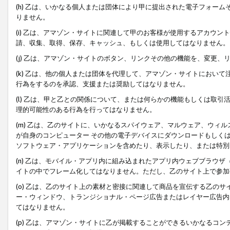
(h) 乙は、いかなる個人または団体により甲に提出された電子フォー
りません。
(i) 乙は、アマゾン・サイトに関連して甲のお客様が使用するアカウ
請、収集、取得、保存、キャッシュ、もしくは使用してはなりません。
(j) 乙は、アマゾン・サイトのボタン、リンクその他の機能を、変更
(k) 乙は、他の個人または団体を代理して、アマゾン・サイトにおい
行為をするのを承認、支援または奨励してはなりません。
(l) 乙は、甲と乙との関係について、または何らかの機能もしくは取
理的可能性のある行為を行ってはなりません。
(m) 乙は、乙のサイトに、いかなるスパイウェア、マルウェア、ウィ
が自身のコンピューター その他の電子デバイスにダウンロードもしく
ソフトウェア・アプリケーションを含めたり、表示したり、または特別
(n) 乙は、モバイル・アプリ内に組み込まれたアプリ内ウェブブラウザ
イトの中でフレーム化してはなりません。ただし、乙のサイト上で参加
(o) 乙は、乙のサイト上の素材と密接に関連して商品を宣伝する乙の
ー・ウィンドウ、トランジショナル・ページ広告またはレイヤー広告内
てはなりません。
(p) 乙は、アマゾン・サイトに乙が掲載することができるいかなるコ