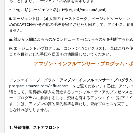
ることにより、エージェントの名前を開示します。
• 「Agent/ [エージェント名]」(例: Agent/AmazonAgent)
ii. エージェントは、(a) 人間のキーストローク、ページナビゲーシ
めのCAPTCHAやその他の手段を完了させたり回避して、アクセス、
ません。
iii. 対話が人間によるものかコンピューターによるものかを判断する
iv. エージェントがプログラム・コンテンツにアクセスし、又はこれ
ことを目的とした手段を迂回その他回避しないでください。
アマゾン・インフルエンサー・プログラム・
アソシエイト・プログラム「
アマゾン・インフルエンサー・プログラム
program.amazon.com/influencers
をご覧ください。）乙は、アソシエ
環として、消費者の購入を促進するソーシャルメディアのプレゼンスと
ー・プログラムに参加するには、資格を有するアソシエイト（以下「
イ
す。）は、アマゾンの質的量的基準を満たし、登録プロセスを完了し、
しなければなりません。
1.
登録情報、ストアフロント