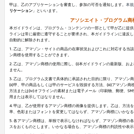
甲は、乙のアプリケーションを審査し、参加の可否を通知します。
本規
リケーション
」といいます。
アソシエイト・プログラム商
本ガイドラインは、プログラム・コンテンツの一部として甲が乙に提供
ラインは常に厳密に遵守することが要求され、本ガイドラインに違反し
自動的に解除されます。
1. 乙は、アマゾン・サイトの商品の在庫状況およびこれに対応する
ン商標を使用することができます。
2. 乙は、アマゾン商標の使用に際し、(i)本ガイドラインの最新版、およ
ません。
3. 乙は、プログラム文書で具体的に承認された目的に限り、アマゾン
(ii)甲、甲の商品もしくは甲のサービスを毀損する方法、(iii)アマ
方法または(iv)オフラインの素材または電子メール（印刷物、郵便、S
用または表示してはなりません。
4. 甲は、乙が使用するアマゾン商標の画像を提供します。乙は、方
率、色彩またはフォントを変更してはならず、アマゾン商標にいかなる
5. 各アマゾン商標は、単独で表示しなければならず、アマゾン商標
スをおくものとします。いかなる場合も、アマゾン商標の判読性や表示