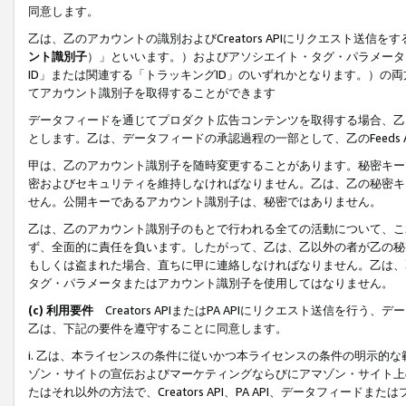
同意します。
乙は、乙のアカウントの識別およびCreators APIにリクエスト送
ント識別子
）」といいます。）およびアソシエイト・タグ・パラメータ（
ID」または関連する「トラッキングID」のいずれかとなります。）の両方
てアカウント識別子を取得することができます
データフィードを通じてプロダクト広告コンテンツを取得する場合、乙は、Cre
とします。乙は、データフィードの承認過程の一部として、乙のFeeds
甲は、乙のアカウント識別子を随時変更することがあります。秘密キー
密およびセキュリティを維持しなければなりません。乙は、乙の秘密キ
せん。公開キーであるアカウント識別子は、秘密ではありません。
乙は、乙のアカウント識別子のもとで行われる全ての活動について、こ
ず、全面的に責任を負います。したがって、乙は、乙以外の者が乙の秘
もしくは盗まれた場合、直ちに甲に連絡しなければなりません。乙は、
タグ・パラメータまたはアカウント識別子を使用してはなりません。
(c) 利用要件
Creators APIまたはPA APIにリクエスト送信を
乙は、下記の要件を遵守することに同意します。
i. 乙は、本ライセンスの条件に従いかつ本ライセンスの条件の明示的
ゾン・サイトの宣伝およびマーケティングならびにアマゾン・サイト上
たはそれ以外の方法で、Creators API、PA API、データフィー