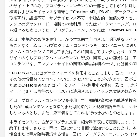
のサイト上でのみ、プログラム・コンテンツの一部として甲が乙に対し
様書および本ライセンスを遵守してCreators API、PA API、
取消可能、譲渡不可、サブライセンス不可、非独占的、無償のライセン
テンツのダウンロード、複製その他利用、またはデータマイニング、ロ
を避けるためにいうと、プログラム・コンテンツには、Creators AP
乙は、
本規約
の条件を遵守し、かつ本規約で付与された明示的なライセ
ることなく、乙は、(a)プログラム・コンテンツを、エンドユーザに
グラム・コンテンツに対してまたはこれに関連してリンクしたり、アマ
サイトのうちプログラム・コンテンツに密接に関連しない部分には、ア
コンテンツを、アマゾン・サイトの関連の商品詳細ページまたは他の関
Creators APIまたはデータフィードを利用することにより、乙は、
その他の情報およびコンテンツにアクセスすることができます。乙がこ
ためにCreators APIまたはデータフィードを利用する場合、乙は、こ
ィード（または同等のサービス）に適用されるライセンス契約の規定を
乙は、プログラム・コンテンツを使用して、知的財産権その他法的権利
したAI生成コンテンツを直接的または間接的に大規模言語モデル、マ
しないものとし、また、第三者をしてこれを行わせないものとします。
本ライセンスは、乙がプログラム文書（紹介料率表にて定義します。）
終了します。さらに、甲は、乙に対して書面で通知することにより、本
場合または甲が随時要請する場合、乙は、プログラム・コンテンツ（Cre