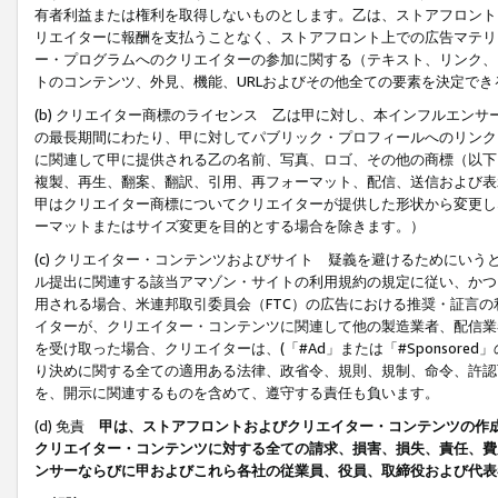
有者利益または権利を取得しないものとします。乙は、ストアフロントに
リエイターに報酬を支払うことなく、ストアフロント上での広告マテリア
ー・プログラムへのクリエイターの参加に関する（テキスト、リンク、
トのコンテンツ、外見、機能、URLおよびその他全ての要素を決定で
(b) クリエイター商標のライセンス 乙は甲に対し、本インフルエン
の最長期間にわたり、甲に対してパブリック・プロフィールへのリンク
に関連して甲に提供される乙の名前、写真、ロゴ、その他の商標（以下
複製、再生、翻案、翻訳、引用、再フォーマット、配信、送信および表
甲はクリエイター商標についてクリエイターが提供した形状から変更し
ーマットまたはサイズ変更を目的とする場合を除きます。）
(c) クリエイター・コンテンツおよびサイト 疑義を避けるためにい
ル提出に関連する該当アマゾン・サイトの利用規約の規定に従い、かつ、
用される場合、米連邦取引委員会（FTC）の広告における推奨・証言
イターが、クリエイター・コンテンツに関連して他の製造業者、配信業
を受け取った場合、クリエイターは、(「#Ad」または「#Sponsor
り決めに関する全ての適用ある法律、政省令、規則、規制、命令、許認
を、開示に関連するものを含めて、遵守する責任も負います。
(d) 免責
甲は、ストアフロントおよびクリエイター・コンテンツの作
クリエイター・コンテンツに対する全ての請求、損害、損失、責任、費
ンサーならびに甲およびこれら各社の従業員、役員、取締役および代表