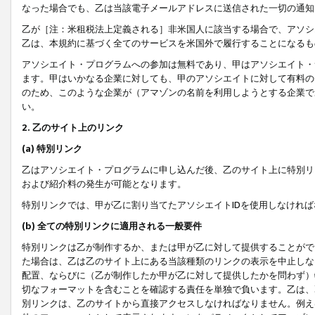
なった場合でも、乙は当該電子メールアドレスに送信された一切の通知
乙が［注：米租税法上定義される］非米国人に該当する場合で、アソシ
乙は、本規約に基づく全てのサービスを米国外で履行することになるも
アソシエイト・プログラムへの参加は無料であり、甲はアソシエイト・
ます。甲はいかなる企業に対しても、甲のアソシエイトに対して有料の
のため、このような企業が（アマゾンの名前を利用しようとする企業で
い。
2. 乙のサイト上のリンク
(a) 特別リンク
乙はアソシエイト・プログラムに申し込んだ後、乙のサイト上に特別リ
および紹介料の発生が可能となります。
特別リンクでは、甲が乙に割り当てたアソシエイトIDを使用しなけれ
(b) 全ての特別リンクに適用される一般要件
特別リンクは乙が制作するか、または甲が乙に対して提供することがで
た場合は、乙は乙のサイト上にある当該種類のリンクの表示を中止しな
配置、ならびに（乙が制作したか甲が乙に対して提供したかを問わず）
切なフォーマットを含むことを確認する責任を単独で負います。乙は、
別リンクは、乙のサイトから直接アクセスしなければなりません。例えば、