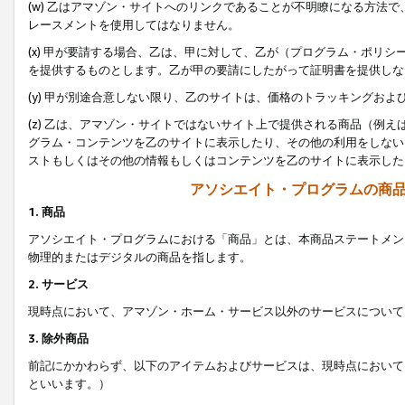
(w) 乙はアマゾン・サイトへのリンクであることが不明瞭になる方法
レースメントを使用してはなりません。
(x) 甲が要請する場合、乙は、甲に対して、乙が（プログラム・ポリ
を提供するものとします。乙が甲の要請にしたがって証明書を提供しな
(y) 甲が別途合意しない限り、乙のサイトは、価格のトラッキングお
(z) 乙は、アマゾン・サイトではないサイト上で提供される商品（例
グラム・コンテンツを乙のサイトに表示したり、その他の利用をしない
ストもしくはその他の情報もしくはコンテンツを乙のサイトに表示した
アソシエイト・プログラムの商
1. 商品
アソシエイト・プログラムにおける「商品」とは、本商品ステートメン
物理的またはデジタルの商品を指します。
2. サービス
現時点において、アマゾン・ホーム・サービス以外のサービスについて
3. 除外商品
前記にかかわらず、以下のアイテムおよびサービスは、現時点において
といいます。）