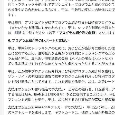
同じトラフィックを使用してアソシエイト・プログラムと別のプログラ
の操作や組み合わせによるもの）、甲は、手数料の支払いの留保および
ます。
甲は随時、アソシエイトが標準プログラム紹介料または特別プログラム
（またいかなる期間にもかかわらず）、甲は、いつでも制限の全部また
は、
別紙
をご覧ください（以下「
プログラム紹介料の制限
」といいま
6. プログラム紹介料のレポートと支払い
甲は、甲内部のトラッキングのために、および乙が当該月に獲得した標
乙に配布するため、適格販売を正確かつ包括的にトラッキングするため
ラム紹介料は、最も近い現地通貨の金額（米ドルの場合はセントなど）
ている水準よりもわずかに高くなったり低くなったりすることがありま
甲は、乙が標準プログラム紹介料および特別プログラム紹介料を獲得し
ゾン・サイトの初期設定通貨で標準プログラム紹介料および特別プログ
いを受け取ることもできます。これを選択する場合、乙は、為替レート
支払オプション1:
銀行振込での支払い 乙が乙の銀行名、口座番号、ア
する場合はABA、IBANおよびBIC番号）を乙に提供することにより
プションを選択した場合、甲は、乙に対する合計支払額が
支払可能金額
支払オプション2:
Amazonギフトカードでの支払い 甲は乙に対し、
のギフトカードを送付します。ギフトカードは、獲得した紹介料相当の