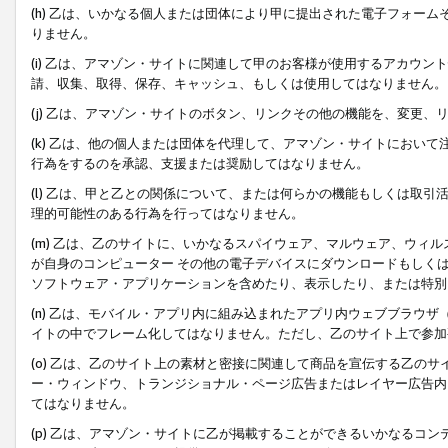
(h) 乙は、いかなる個人または団体により甲に提出された電子フォー
りません。
(i) 乙は、アマゾン・サイトに関連して甲のお客様が使用するアカウ
請、収集、取得、保存、キャッシュ、もしくは使用してはなりません。
(j) 乙は、アマゾン・サイトのボタン、リンクその他の機能を、変更
(k) 乙は、他の個人または団体を代理して、アマゾン・サイトにおい
行為をするのを承認、支援または奨励してはなりません。
(l) 乙は、甲と乙との関係について、または何らかの機能もしくは取
理的可能性のある行為を行ってはなりません。
(m) 乙は、乙のサイトに、いかなるスパイウェア、マルウェア、ウィ
が自身のコンピューター その他の電子デバイスにダウンロードもしく
ソフトウェア・アプリケーションを含めたり、表示したり、または特別
(n) 乙は、モバイル・アプリ内に組み込まれたアプリ内ウェブブラウザ
イトの中でフレーム化してはなりません。ただし、乙のサイト上で参加
(o) 乙は、乙のサイト上の素材と密接に関連して商品を宣伝する乙の
ー・ウィンドウ、トランジショナル・ページ広告またはレイヤー広告内
てはなりません。
(p) 乙は、アマゾン・サイトに乙が掲載することができるいかなるコ