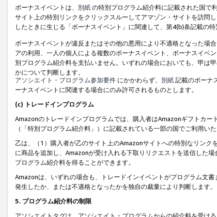
ボーナスイベントは、
別紙
の特別プログラム紹介料に記載された国で利
サイト上の特別リンクをクリックスルーしてアマゾン・サイトを訪問した
したときに生じる「ボーナスイベント」に関連して、第4(b)条記載の
ボーナスイベントが違反またはその他の悪用により不適格となった場合
アの利用、一人の個人による複数のボーナスイベント、ボーナスイベン
別プログラム紹介料を支払いません。いずれの場合においても、甲は甲
かについて判断します。
アソシエイト・プログラム参加要件
にかかわらず、
別紙
記載のボーナ
ーナスイベントに関連する場合にのみ許可されるものとします。
(c) トレードインプログラム
Amazonのトレードインプログラムでは、購入者はAmazonギフト
（「特別プログラム紹介料」）に記載されている一部の国でご利用いた
乙は、（1）購入者が乙のサイト上のAmazonサイトへの特別なリン
に商品を追加し、Amazonが受け入れる下取りリクエストを送信した場
プログラム紹介料を得ることができます。
Amazonは、いずれの場合も、トレードインイベントがプログラム文書
発生したか、または不適格となったかを独自の裁量により判断します。
5. プログラム紹介料の制限
アソシエイトタグは、アソシエイト・プログラムからの紹介料を受ける