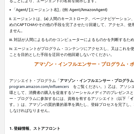
ることにより、エージェントの名前を開示します。
• 「Agent/ [エージェント名]」(例: Agent/AmazonAgent)
ii. エージェントは、(a) 人間のキーストローク、ページナビゲーシ
めのCAPTCHAやその他の手段を完了させたり回避して、アクセス、
ません。
iii. 対話が人間によるものかコンピューターによるものかを判断する
iv. エージェントがプログラム・コンテンツにアクセスし、又はこれ
ことを目的とした手段を迂回その他回避しないでください。
アマゾン・インフルエンサー・プログラム・
アソシエイト・プログラム「
アマゾン・インフルエンサー・プログラム
program.amazon.com/influencers
をご覧ください。）乙は、アソシエ
環として、消費者の購入を促進するソーシャルメディアのプレゼンスと
ー・プログラムに参加するには、資格を有するアソシエイト（以下「
イ
す。）は、アマゾンの質的量的基準を満たし、登録プロセスを完了し、
しなければなりません。
1.
登録情報、ストアフロント