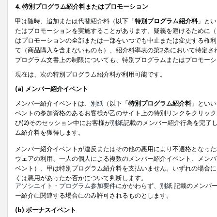
4. 特別プログラム紹介料またはプロモーション
甲は随時、追加または代替紹介料（以下「
特別プログラム紹介料
」とい
たはプロモーションを実施することがあります。疑義を避けるために（
はプロモーションの全部または一部をいつでも中止または変更する権利
て（商品購入を含まないものも）、紹介料率表の第2条において特定さ
プログラム文書上の制限についても、特別プログラムまたはプロモーシ
現在は、次の特別プログラム紹介料が利用可能です。
(a) メンバー紹介イベント
メンバー紹介イベントは、
別紙
（以下「
特別プログラム紹介料
」といい
ベントの参加資格のあるお客様が乙のサイト上の特別リンクをクリック
び(2)そのセッション中にお客様が
別紙
記載のメンバー紹介行為を完了
ム紹介料を獲得します。
メンバー紹介イベントが違反またはその他の悪用により不適格となった
ウェアの利用、一人の個人による複数のメンバー紹介イベント、メンバ
ベント）、甲は特別プログラム紹介料を支払いません。いずれの場合に
くは悪用があったか否かについて判断します。
アソシエイト・プログラム参加要件
にかかわらず、
別紙
記載のメンバー
ー紹介に関連する場合にのみ許可されるものとします。
(b) ボーナスイベント