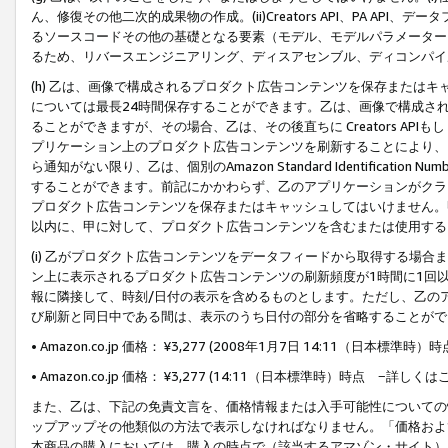
ん、修復その他二次的成果物の作成。(ii)Creators API、PA 
るソースコードその他の基礎となる要素（モデル、モデルパラメーター
るため、リバースエンジニアリング、ディスアセンブル、ディコンパイ
(h) 乙は、画像で構成されるプロダクト広告コンテンツを保存または
については最長24時間保存することができます。乙は、画像で構成さ
ることができますが、その場合、乙は、その後直ちに Creators AP
プリケーション上のプロダクト広告コンテンツを刷新することにより、
ら通知がない限り、乙は、個別のAmazon Standard Identification Nu
することができます。前記にかかわらず、乙のアプリケーションがクラ
プロダクト広告コンテンツを保存またはキャッシュしてはいけません。
以内に、甲に対して、プロダクト広告コンテンツを含むまたは使用する
(i) 乙がプロダクト広告コンテンツをデータフィードから取得する場合または
ン上に表示されるプロダクト広告コンテンツの刷新頻度が1時間に1回
報に隣接して、時刻/日付の表示を含めるものとします。ただし、乙の
び刷新と同日中である間は、表示のうち日付の部分を省略することがで
• Amazon.co.jp 価格： ¥3,277 (2008年1月7日 14:11（日本標準
• Amazon.co.jp 価格： ¥3,277 (14:11（日本標準時）時点 −詳しくは
また、乙は、下記の免責文言を、価格情報または入手可能性についての
ップアップその他類似の方法で表示しなければなりません。「価格およ
本商品の購入においては、購入の時点で（該当するアマゾン・サイト）