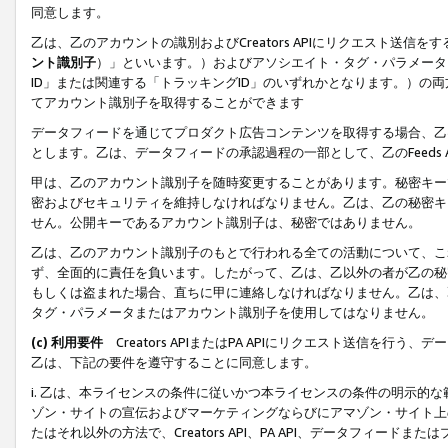
同意します。
乙は、乙のアカウントの識別およびCreators APIにリクエスト送
ント識別子
）」といいます。）およびアソシエイト・タグ・パラメータ（
ID」または関連する「トラッキングID」のいずれかとなります。）の両方
てアカウント識別子を取得することができます
データフィードを通じてプロダクト広告コンテンツを取得する場合、乙は、Cre
とします。乙は、データフィードの承認過程の一部として、乙のFeeds
甲は、乙のアカウント識別子を随時変更することがあります。秘密キー
密およびセキュリティを維持しなければなりません。乙は、乙の秘密キ
せん。公開キーであるアカウント識別子は、秘密ではありません。
乙は、乙のアカウント識別子のもとで行われる全ての活動について、こ
ず、全面的に責任を負います。したがって、乙は、乙以外の者が乙の秘
もしくは盗まれた場合、直ちに甲に連絡しなければなりません。乙は、
タグ・パラメータまたはアカウント識別子を使用してはなりません。
(c) 利用要件
Creators APIまたはPA APIにリクエスト送信を
乙は、下記の要件を遵守することに同意します。
i. 乙は、本ライセンスの条件に従いかつ本ライセンスの条件の明示的
ゾン・サイトの宣伝およびマーケティングならびにアマゾン・サイト上
たはそれ以外の方法で、Creators API、PA API、データフィー