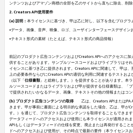
ンテンツおよびアマゾン商標の全部を乙のサイトから直ちに除去、削除
2. Creators API使用要件
(a) 説明：
本ライセンスに基づき、甲は乙に対し、以下を含むプログラ
•データ、画像、音声、映像、ロゴ、ユーザインターフェースデザイン
•テキスト形式の素材（たとえば、テキスト形式の商品情報）
前記のプロダクト広告コンテンツおよびCreators APIへのアクセスに
供することがあります。サンプルソースコードおよびライブラリはそれ
イセンスに基づき乙に提供されます。Creators APIに関連して
上の必要条件ならびにCreators APIの適切な利用に関連するテ
（以下「
仕様書類
」と総称します。）を提供することがあります。本ラ
ルソースコードまたはライブラリおよび甲が提供する仕様書類は、「プ
で提供されたいかなるデータ、画像、テキストその他の情報またはコン
(b) プロダクト広告コンテンツの取得
乙は、Creators APIま
きます。甲が事前に書面による明示的な承認をした場合、乙は、甲がCreator
す。）を通じて、プロダクト広告コンテンツを取得することもできます
データフィードへのアクセスおよび使用にも本ライセンスが適用されます。乙は
APIもしくはデータフィードの仕様を変更、廃止または再発行することがで
ドへのアクセスおよび使用が、その時点で最新の要件（本ライセンスお