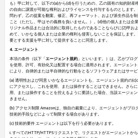
も）甲に対して、以下の(a)から(d)を行うための、乙の固有の知的
の自由に譲渡が可能な権利およびライセンスを付与するものとします。(
問わず、乙の提案を翻案、修正、再フォーマット、および派生作品を制
こと（ただし、甲はその義務を負いません。）。(d)他の個人または企
リジナル作品または合法的に取得したものであることならびに(Z)甲
めて、いかなる個人または企業の権利も侵害しないことを保証します。
要とする支援を甲に対して提供することに同意します。
4. エージェント
本項の条件（以下「
エージェント規約
」といいます。）は、乙がプログ
を使用、許可、有効化又は配置する場合に適用されます。エージェント
により、自律的または半自律的な行動をとるソフトウェアまたはサービ
(a) 透明性および同意 いかなるエージェントも、エージェント規約の
にアクセスし、これを使用、または操作することはできません。さらに、
用、または操作することを控えるように要請した場合、当該エージェン
きません。
(b) アクセス制限 Amazonは、独自の裁量により、エージェント
技術的手段などによって制限する場合があります。
(c) 技術的要件 エージェントは以下を行う必要があります。
i. すべてのHTTP/HTTPSリクエストで、リクエストがエージェ