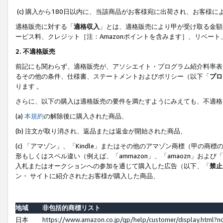
(c) 購入から180日以内に、当該商品がお客様宛に出荷され、お客
適格販売に対する「
適格収入
」とは、適格販売により甲が受け取る金額
ービス料、クレジット［注：Amazonポイントを含みます］、リベー
2. 不適格販売
前記にも関わらず、適格販売が、アソシエイト・プログラム紹介料率表
るその他の条件、仕様書、ステートメントおよびポリシー（以下「
プロ
ります 。
さらに、以下の購入は適格販売の要件を満たすようにみえても、不適格
(a)
本規約
の解除後に購入された商品、
(b) 注文が取り消され、返品または返金が開始された商品、
(c) 「アマゾン」、「Kindle」またはその他のアマゾン商標（甲
形もしくはスペル違い（例えば、「ammazon」、「amaozn」およ
入札またはオークションへの参加を通じて購入した広告（以下、「
禁止
ン・ サイトに紹介されたお客様が購入した商品、
地域
非包括的商標リスト
日本
https://www.amazon.co.jp/gp/help/customer/display.html