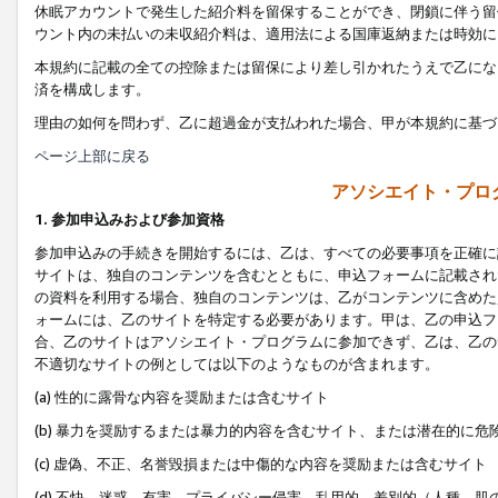
休眠アカウントで発生した紹介料を留保することができ、閉鎖に伴う留
ウント内の未払いの未収紹介料は、適用法による国庫返納または時効に
本規約に記載の全ての控除または留保により差し引かれたうえで乙にな
済を構成します。
理由の如何を問わず、乙に超過金が支払われた場合、甲が本規約に基づ
ページ上部に戻る
アソシエイト・プロ
1. 参加申込みおよび参加資格
参加申込みの手続きを開始するには、乙は、すべての必要事項を正確に
サイトは、独自のコンテンツを含むとともに、申込フォームに記載され
の資料を利用する場合、独自のコンテンツは、乙がコンテンツに含めた
ォームには、乙のサイトを特定する必要があります。甲は、乙の申込フ
合、乙のサイトはアソシエイト・プログラムに参加できず、乙は、乙の
不適切なサイトの例としては以下のようなものが含まれます。
(a) 性的に露骨な内容を奨励または含むサイト
(b) 暴力を奨励するまたは暴力的内容を含むサイト、または潜在的に
(c) 虚偽、不正、名誉毀損または中傷的な内容を奨励または含むサイト
(d) 不快、迷惑、有害、プライバシー侵害、乱用的、差別的（人種、