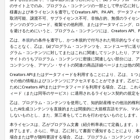
のサイト上でのみ、プログラム・コンテンツの一部として甲が乙に対し
様書および本ライセンスを遵守してCreators API、PA API、
取消可能、譲渡不可、サブライセンス不可、非独占的、無償のライセン
テンツのダウンロード、複製その他利用、またはデータマイニング、ロ
を避けるためにいうと、プログラム・コンテンツには、Creators AP
乙は、
本規約
の条件を遵守し、かつ本規約で付与された明示的なライセ
ることなく、乙は、(a)プログラム・コンテンツを、エンドユーザに
グラム・コンテンツに対してまたはこれに関連してリンクしたり、アマ
サイトのうちプログラム・コンテンツに密接に関連しない部分には、ア
コンテンツを、アマゾン・サイトの関連の商品詳細ページまたは他の関
Creators APIまたはデータフィードを利用することにより、乙は、
その他の情報およびコンテンツにアクセスすることができます。乙がこ
ためにCreators APIまたはデータフィードを利用する場合、乙は、こ
ィード（または同等のサービス）に適用されるライセンス契約の規定を
乙は、プログラム・コンテンツを使用して、知的財産権その他法的権利
したAI生成コンテンツを直接的または間接的に大規模言語モデル、マ
しないものとし、また、第三者をしてこれを行わせないものとします。
本ライセンスは、乙がプログラム文書（紹介料率表にて定義します。）
終了します。さらに、甲は、乙に対して書面で通知することにより、本
場合または甲が随時要請する場合、乙は、プログラム・コンテンツ（Cre