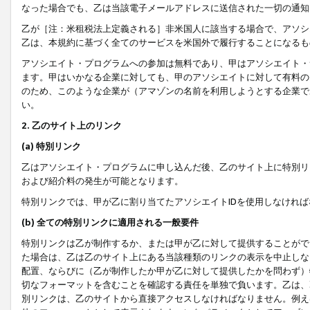
なった場合でも、乙は当該電子メールアドレスに送信された一切の通知
乙が［注：米租税法上定義される］非米国人に該当する場合で、アソシ
乙は、本規約に基づく全てのサービスを米国外で履行することになるも
アソシエイト・プログラムへの参加は無料であり、甲はアソシエイト・
ます。甲はいかなる企業に対しても、甲のアソシエイトに対して有料の
のため、このような企業が（アマゾンの名前を利用しようとする企業で
い。
2. 乙のサイト上のリンク
(a) 特別リンク
乙はアソシエイト・プログラムに申し込んだ後、乙のサイト上に特別リ
および紹介料の発生が可能となります。
特別リンクでは、甲が乙に割り当てたアソシエイトIDを使用しなけれ
(b) 全ての特別リンクに適用される一般要件
特別リンクは乙が制作するか、または甲が乙に対して提供することがで
た場合は、乙は乙のサイト上にある当該種類のリンクの表示を中止しな
配置、ならびに（乙が制作したか甲が乙に対して提供したかを問わず）
切なフォーマットを含むことを確認する責任を単独で負います。乙は、
別リンクは、乙のサイトから直接アクセスしなければなりません。例えば、