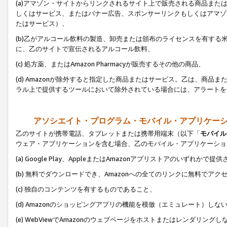
(a)アマゾン・サイトからリンクされるサイト上で販売される商品またはサ
しくはサービス、またはバナー広告、スポンサーリンクもしくはアマゾ
たはサービス）、
(b)乙がアルコール飲料の製造、卸売または頒布のライセンスを有す
に、乙のサイトで宣伝されるアルコール飲料、
(c) 処方薬、またはAmazon Pharmacyが販売するその他の商品、
(d) Amazonが除外すると指定した商品またはサービス。乙は、商品また
ラル上で提供するツールにおいて除外されている場合には、アラートを
アソシエイト・プログラム・モバイル・アプリケー
乙のサイトが携帯電話、タブレットまたは携帯用端末（以下「
モバイル
ウェア・アプリケーションを含む場合、乙のモバイル・アプリケーショ
(a) Google Play、AppleまたはAmazonアプリストアのいずれかで
(b) 無料でダウンロードでき、Amazonへの全てのリンクに無料でアク
(c) 独自のコンテンツを有するものであること、
(d) Amazonのショッピングアプリの機能を模倣（エミュレート）しな
(e) WebViewでAmazonのウェブページをホストまたはレンダリング