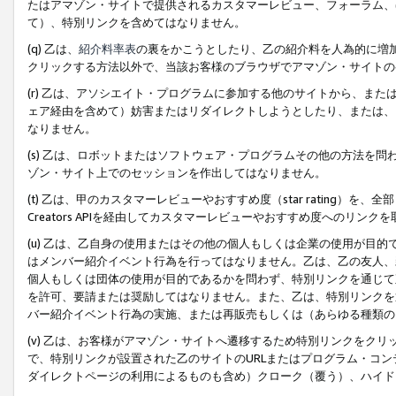
たはアマゾン・サイトで提供されるカスタマーレビュー、フォーラム、
て）、特別リンクを含めてはなりません。
(q) 乙は、
紹介料率表
の裏をかこうとしたり、乙の紹介料を人為的に増
クリックする方法以外で、当該お客様のブラウザでアマゾン・サイトの
(r) 乙は、アソシエイト・プログラムに参加する他のサイトから、ま
ェア経由を含めて）妨害またはリダイレクトしようとしたり、または、
なりません。
(s) 乙は、ロボットまたはソフトウェア・プログラムその他の方法を
ゾン・サイト上でのセッションを作出してはなりません。
(t) 乙は、甲のカスタマーレビューやおすすめ度（star rating
Creators APIを経由してカスタマーレビューやおすすめ度へのリンク
(u) 乙は、乙自身の使用またはその他の個人もしくは企業の使用が目
はメンバー紹介イベント行為を行ってはなりません。乙は、乙の友人、
個人もしくは団体の使用が目的であるかを問わず、特別リンクを通じて
を許可、要請または奨励してはなりません。また、乙は、特別リンクを
バー紹介イベント行為の実施、または再販売もしくは（あらゆる種類の
(v) 乙は、お客様がアマゾン・サイトへ遷移するため特別リンクをク
で、特別リンクが設置された乙のサイトのURLまたはプログラム・コ
ダイレクトページの利用によるものも含め）クローク（覆う）、ハイド