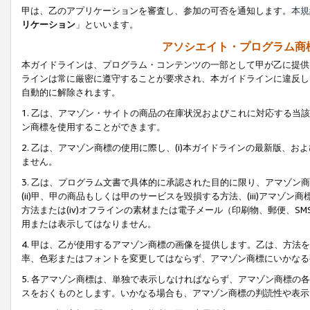
甲は、乙のアプリケーションを審査し、参加の可否を通知します。
本規
リケーション
」といいます。
アソシエイト・プログラム商
本ガイドラインは、プログラム・コンテンツの一部として甲が乙に提供
ラインは常に厳密に遵守することが要求され、本ガイドラインに違反し
自動的に解除されます。
1. 乙は、アマゾン・サイトの商品の在庫状況およびこれに対応する
ン商標を使用することができます。
2. 乙は、アマゾン商標の使用に際し、(i)本ガイドラインの最新版、およ
ません。
3. 乙は、プログラム文書で具体的に承認された目的に限り、アマゾン
(ii)甲、甲の商品もしくは甲のサービスを毀損する方法、(iii)アマ
方法または(iv)オフラインの素材または電子メール（印刷物、郵便、S
用または表示してはなりません。
4. 甲は、乙が使用するアマゾン商標の画像を提供します。乙は、方
率、色彩またはフォントを変更してはならず、アマゾン商標にいかなる
5. 各アマゾン商標は、単独で表示しなければならず、アマゾン商標
スをおくものとします。いかなる場合も、アマゾン商標の判読性や表示