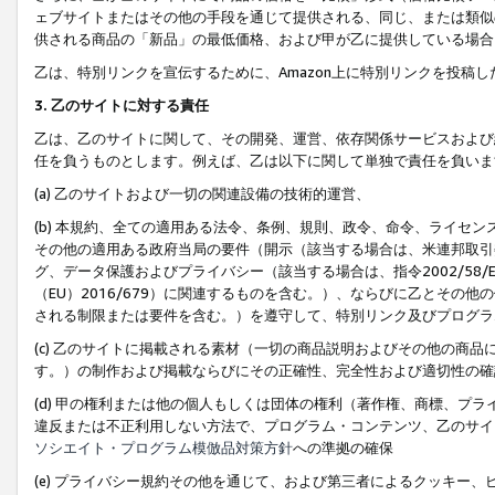
ェブサイトまたはその他の手段を通じて提供される、同じ、または類似
供される商品の「新品」の最低価格、および甲が乙に提供している場合
乙は、特別リンクを宣伝するために、Amazon上に特別リンクを投稿し
3. 乙のサイトに対する責任
乙は、乙のサイトに関して、その開発、運営、依存関係サービスおよび
任を負うものとします。例えば、乙は以下に関して単独で責任を負いま
(a) 乙のサイトおよび一切の関連設備の技術的運営、
(b) 本規約、全ての適用ある法令、条例、規則、政令、命令、ライセ
その他の適用ある政府当局の要件（開示（該当する場合は、米連邦取引
グ、データ保護およびプライバシー（該当する場合は、指令2002/58
（EU）2016/679）に関連するものを含む。）、ならびに乙とそ
される制限または要件を含む。）を遵守して、特別リンク及びプログラ
(c) 乙のサイトに掲載される素材（一切の商品説明およびその他の商
す。）の制作および掲載ならびにその正確性、完全性および適切性の確
(d) 甲の権利または他の個人もしくは団体の権利（著作権、商標、プ
違反または不正利用しない方法で、プログラム・コンテンツ、乙のサイ
ソシエイト・プログラム模倣品対策方針
への準拠の確保
(e) プライバシー規約その他を通じて、および第三者によるクッキー