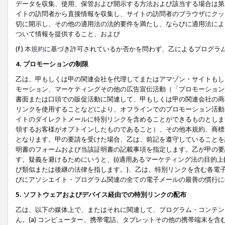
データを収集、使用、保管および開示する方法および該当する場合は第
イトの訪問者から直接情報を収集し、サイトの訪問者のブラウザにクッ
切に開示し、その他の適用法の法的要件を満たし、ならびに適用法によ
ついて情報を提供すること、および
(f)
本規約
に基づき許可されているか否かを問わず、乙によるプログラ
4. プロモーションの制限
乙は、甲もしくは甲の関連会社を代理してまたはアマゾン・サイトもし
モーション、マーケティングその他の広告宣伝活動（「プロモーション
書面または口頭での販促活動に関連して、甲もしくは甲の関連会社の商
リンクを使用することなどにより、オフラインでのプロモーション活動
イトのダイレクトメールに特別リンクを含めることができるものとしま
領するお客様がオプトインしたものであること）、その他本規約、商標
となります。甲の要請を受けた場合、乙は、前記を遵守していることを
明書のフォームおよび当該証明書の記載事項を指定します。乙が甲の要
す。疑義を避けるためにいうと、(i)適用あるマーケティング法の目的上(例
び類似または後継の法律を指します。)、乙は、特別リンクを含む各電子
びにアソシエイト・プログラム関連の全ての電子メールの最善の慣行に
5. ソフトウェアおよびデバイス経由での特別リンクの配布
乙は、以下の媒体上で、またはそれに関連して、プログラム・コンテン
ん。(a) コンピューター、携帯電話、タブレットその他の携帯端末を