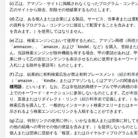
(c) 乙は、アマゾン・サイトに掲載されなくなったプログラム・コン
乙のサイトから除去、削除その他破棄するものとします。
(d) 乙は、ある個人または企業による製品、サービス、当事者または
の資料をプログラム・コンテンツに接近して配置することを含みます。
を含みます。）を使用してはなりません。
(e) 乙は、検索エンジンにおいて使用するために、アマゾン商標（
商標
「ammazon」、「amaozn」および「kindel」など）を購入
ん。当該検索エンジンが除外機能を有する場合、甲の要請があれば、甲
果に伴って乙の宣伝コンテンツを表示させるために使用するキーワード
入札による除外を要請等）ものとします。
(f) 乙は、結果的に有料検索広告が禁止有料プレースメント（
紹介料率
（「amazon」、「Kindle」またはアマゾンもしくはアマゾンの
標用語
」といいます。なお、乙は非包括的商標テーブルで甲の商標の非
上でのキーワード・オークションに参加しないものとします。乙が
本規
り、直接またはリダイレクト・リンク（
紹介料率表
で定義します。）を
検索広告を購入して、一般的なインターネット検索クエリーまたはキー
示されるよう検索エンジンにリンクを入稿することができます。
(g) 乙は、特別リンクの使用に伴い、いかなる個人または団体に対し
の他の組織への寄付その他の便益を含みます。）を提供しないものとし
個人または団体に奨励する「報奨」またはロイヤルティプログラムを実