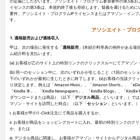
の定義にしたがいます。アソシエイト・プログラム参加要件の第3条お
イセンスの第3条は、本規約終了後も存続します。疑義を避けるためにい
要件、アソシエイト・プログラムIPライセンスまたはアマゾン・イン
す。
アソシエイト・プログ
1. 適格販売および適格収入
甲は、次の場合に発生する「
適格販売
」(本紹介料率表の例外がある場
ム紹介料を支払います。
(a) お客様が乙のサイト上の特別リンクのクリックスルーにてアマゾン
(b) 同一のセッション中に、次のいずれかが生じること（1回のセッ
下のいずれかが最初に生じたときに終了します。(x)お客様の当該クリッ
り決定します。例えば「Amazon Music」、「Amazon Shorts」、「eDo
「Kindle 本」、「Kindle Newspapers」、 「Kindle Blogs」、「
ダウンロードまたは商品）（以下「
デジタル商品
」といいます。）では
マゾン・サイトを訪問した時点）（以下「
セッション
」といいます。）
i. お客様が甲の1-Click注文にて商品を購入するか、
ii. お客様が商品をショッピングカートに入れ、最初の特別リンクの
か、または
iii. デジタル商品に関連し、お客様がアマゾン・サイトからデジタ