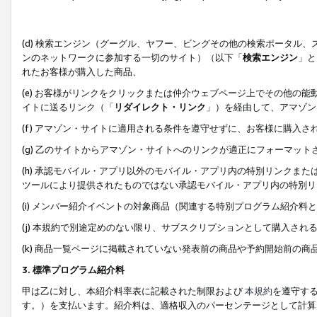
(d) 検索エンジン（グーグル、ヤフー、ビングその他の検索ポータル
ンのネットワークに参加する一切のサイト）（以下「
検索エンジン
」と
れたお客様が購入した商品、
(e) お客様がリンクをクリックまたは仲介ウェブページ上でその他の
イトに送るリンク（「
リダイレクト・リンク
」）を経由して、アマゾン
(f) アマゾン・サイトに適用される条件を遵守せずに、お客様に購入さ
(g) 乙のサイトからアマゾン・サイトへのリンクが適正にフォーマッ
(h) 承認モバイル・アプリ以外のモバイル・アプリ内の特別リンクまたはC
ツールにより提供されたものではない承認モバイル・アプリ内の特別リ
(i) メンバー紹介イベントの対象商品（関連する特別プログラム紹介料と
(j) 本規約で別途定めのない限り、サブスクリプションとして購入され
(k) 商品一覧ページに掲載されていない発表前の商品や予約開始前の商
3. 標準プログラム紹介料
甲は乙に対し、本紹介料率表に記載された制限および
本規約
を遵守す
す。）を支払います。紹介料は、適格収入のパーセンテージとして計算