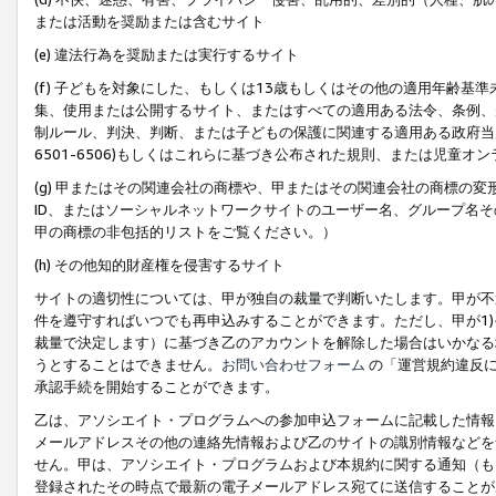
または活動を奨励または含むサイト
(e) 違法行為を奨励または実行するサイト
(f) 子どもを対象にした、もしくは13歳もしくはその他の適用年齢
集、使用または公開するサイト、またはすべての適用ある法令、条例、
制ルール、判決、判断、または子どもの保護に関連する適用ある政府当局の要
6501-6506)もしくはこれらに基づき公布された規則、または児童オ
(g) 甲またはその関連会社の商標や、甲またはその関連会社の商標の
ID、またはソーシャルネットワークサイトのユーザー名、グループ名
甲の商標の非包括的リストをご覧ください。）
(h) その他知的財産権を侵害するサイト
サイトの適切性については、甲が独自の裁量で判断いたします。甲が不
件を遵守すればいつでも再申込みすることができます。ただし、甲が1)
裁量で決定します）に基づき乙のアカウントを解除した場合はいかなる
うとすることはできません。
お問い合わせフォーム
の「運営規約違反に
承認手続を開始することができます。
乙は、アソシエイト・プログラムへの参加申込フォームに記載した情報
メールアドレスその他の連絡先情報および乙のサイトの識別情報などを
せん。甲は、アソシエイト・プログラムおよび本規約に関する通知（も
登録されたその時点で最新の電子メールアドレス宛てに送信することが