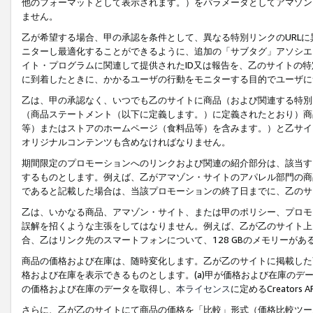
他のフォーマットとして表示されます。）をパラメータとしてアマゾン
ません。
乙が希望する場合、甲の承認を条件として、異なる特別リンクのURL
ニターし最適化することができるように、追加の「サブタグ」アソシエ
イト・プログラムに関連して提供されたID又は報告を、乙のサイトの
に到着したときに、かかるユーザの行動をモニターする目的でユーザに
乙は、甲の承認なく、いつでも乙のサイトに商品（および関連する特別
（商品ステートメント（以下に定義します。）に定義されたとおり）商
等）またはストアのホームページ（食料品等）を含みます。）と乙サイ
オリジナルコンテンツも含めなければなりません。
期間限定のプロモーションへのリンクおよび関連の紹介部分は、該当す
するものとします。例えば、乙がアマゾン・サイトのアパレル部門の商
であると記載した場合は、当該プロモーションの終了日までに、乙のサ
乙は、いかなる商品、アマゾン・サイト、または甲のポリシー、プロモ
誤解を招くような主張をしてはなりません。例えば、乙が乙のサイト上に
合、乙はリンク先のスマートフォンについて、128 GBのメモリーが
商品の価格および在庫は、随時変化します。乙が乙のサイトに掲載した
格および在庫を表示できるものとします。(a)甲が価格および在庫のデータを
の価格および在庫のデータを取得し、
本ライセンス
に定めるCreator
さらに、乙が乙のサイトにて商品の価格を「比較」形式（価格比較ツー