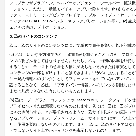
ン（ブラウザプラグイン、ヘルパーオブジェクト、ツールバー、拡張機
ーション）。ただし、承認モバイル・アプリは除きます。(b) あらゆ
ックス、ストリーミングビデオプレイヤー、ブルーレイプレイヤー、DVDプ
ニックViera Cast、Vizioインターネットアプリケーション等）。(
ェアその他のアプリケーション。
6. 乙のサイトのコンテンツ
乙は、乙のサイトのコンテンツについて単独で責任を負い、以下記載の
(a) 乙は、いかなる方法であれ、追加情報を加えることも含め、プロ
ンツの改ざんをしてはなりません。ただし、乙は、当初の比率を維持し
することや、テキストの意味を大幅に変更しない方法または事実として
コンテンツの一部を省略することはできます。甲が乙に提供することが
シー規約情報へのリンク）としてフォーマットされていないアマゾン・
設けることなく、乙は、「プライバシー情報」へのリンクを削除したり
または判読できないようにしないものとします。
(b) 乙は、プログラム・コンテンツやCreators API、データフ
ブライセンスまたは譲渡しないものとします。例えば、乙は、乙がプロ
はその他付与することが要求されるような、乙サイト以外での広告（サ
なるアプリケーション、プラットフォーム、サイトまたはサービス上で
り、使用を奨励しないものとします。 また、乙は、乙のサイトではな
トではないサイト上でかかるリンクを表示しないものとします。