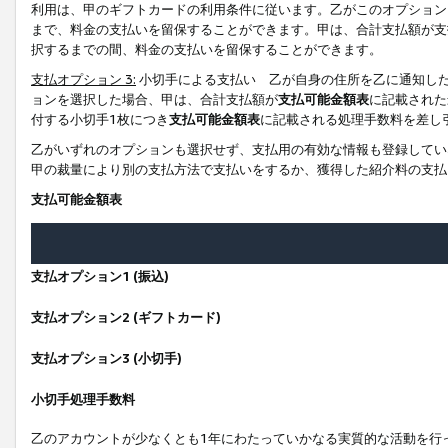
利用は、甲のギフトカードの利用条件に従います。乙がこのオプション
まで、料金の支払いを留保することができます。甲は、合計支払額が支
択するまでの間、料金の支払いを留保することができます。
支払オプション 3:
小切手による支払い 乙が自身の住所を乙に通知し
ョンを選択した場合、甲は、合計支払額が
支払可能金額表
に記載された
付する小切手1枚につき
支払可能金額表
に記載される処理手数料を差し
乙がいずれのオプションも選択せず、支払用の有効な情報も登録してい
甲の裁量により別の支払方法で支払いをするか、獲得した紹介料の支払
支払可能金額表
支払オプション1 (振込)
支払オプション2 (ギフトカード)
支払オプション3 (小切手)
小切手処理手数料
乙のアカウントが少なくとも1年にわたっていかなる実質的な活動を行