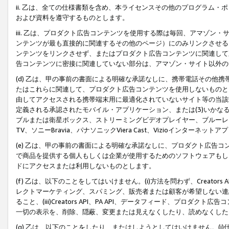
ii. 乙は、全ての仕様書類を含め、本ライセンスその他のプログラム
および資料を遵守するものとします。
iii. 乙は、プロダクト広告コンテンツを使用する際は毎回、アマゾ
ンテンツが最も直接的に関連するその他のページ）にのみリンクさせる
ンテンツをリンクさせず、またはプロダクト広告コンテンツに関連して
告コンテンツに密接に関連していない部分は、アマゾン・サイト以外の
(d) 乙は、甲の事前の書面による明確な承諾なしに、携帯電話その他
たはこれらに関連して、プロダクト広告コンテンツを使用しないものと
由してアクセスされる携帯端末用に最適化されていないサイト等の当該端
定義される承認されたモバイル・アプリケーション、または(3)いか
ブルまたは衛星ボックス、ストリーミングビデオプレイヤー、ブルーレイ
TV、ソニーBravia、パナソニックViera Cast、Vizioインター
(e) 乙は、甲の事前の書面による明確な承諾なしに、プロダクト広告
で商品を提供する個人もしくは企業が使用するためのソフトウェアもしくはその
ドにアクセスまたは利用しないものとします。
(f) 乙は、以下のことをしてはいけません。(i)方法を問わず、Creator
レクトマーケティング、スパミング、販売者または顧客が希望しない連
ること、(iii)Creators API、PA API、データフィード、プ
一切の表示を、削除、隠蔽、変更または見えなくしたり、読めなくした
(g) 乙は、以下のことをしたり、またはしようとしてはいけません。(