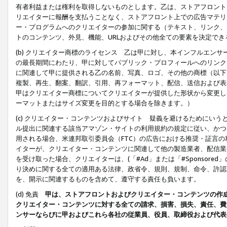
有者利益または権利を取得しないものとします。乙は、ストアフロントに
リエイターに報酬を支払うことなく、ストアフロント上での広告マテリア
ー・プログラムへのクリエイターの参加に関する（テキスト、リンク、
トのコンテンツ、外見、機能、URLおよびその他全ての要素を決定で
(b) クリエイター商標のライセンス 乙は甲に対し、本インフルエン
の最長期間にわたり、甲に対してパブリック・プロフィールへのリンク
に関連して甲に提供される乙の名前、写真、ロゴ、その他の商標（以下
複製、再生、翻案、翻訳、引用、再フォーマット、配信、送信および表
甲はクリエイター商標についてクリエイターが提供した形状から変更し
ーマットまたはサイズ変更を目的とする場合を除きます。）
(c) クリエイター・コンテンツおよびサイト 疑義を避けるためにい
ル提出に関連する該当アマゾン・サイトの利用規約の規定に従い、かつ、
用される場合、米連邦取引委員会（FTC）の広告における推奨・証言
イターが、クリエイター・コンテンツに関連して他の製造業者、配信業
を受け取った場合、クリエイターは、(「#Ad」または「#Sponsor
り決めに関する全ての適用ある法律、政省令、規則、規制、命令、許認
を、開示に関連するものを含めて、遵守する責任も負います。
(d) 免責
甲は、ストアフロントおよびクリエイター・コンテンツの作
クリエイター・コンテンツに対する全ての請求、損害、損失、責任、費
ンサーならびに甲およびこれら各社の従業員、役員、取締役および代表