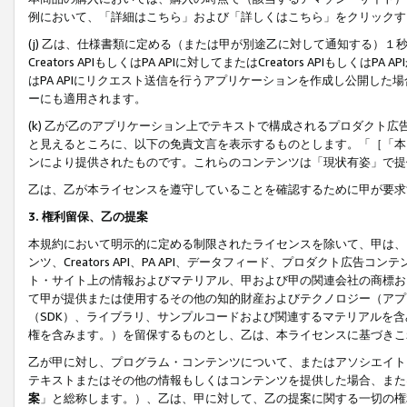
例において、「詳細はこちら」および「詳しくはこちら」をクリックす
(j) 乙は、仕様書類に定める（または甲が別途乙に対して通知する）
Creators APIもしくはPA APIに対してまたはCreators APIもしく
はPA APIにリクエスト送信を行うアプリケーションを作成し公開し
ーにも適用されます。
(k) 乙が乙のアプリケーション上でテキストで構成されるプロダクト
と見えるところに、以下の免責文言を表示するものとします。「［「本
ンにより提供されたものです。これらのコンテンツは「現状有姿」で提
乙は、乙が本ライセンスを遵守していることを確認するために甲が要求
3. 権利留保、乙の提案
本規約において明示的に定める制限されたライセンスを除いて、甲は、
ンツ、Creators API、PA API、データフィード、プロダクト
ト・サイト上の情報およびマテリアル、甲および甲の関連会社の商標お
て甲が提供または使用するその他の知的財産およびテクノロジー（アプ
（SDK）、ライブラリ、サンプルコードおよび関連するマテリアルを
権を含みます。）を留保するものとし、乙は、本ライセンスに基づきこ
乙が甲に対し、プログラム・コンテンツについて、またはアソシエイト
テキストまたはその他の情報もしくはコンテンツを提供した場合、また
案
」と総称します。）、乙は、甲に対して、乙の提案に関する一切の権