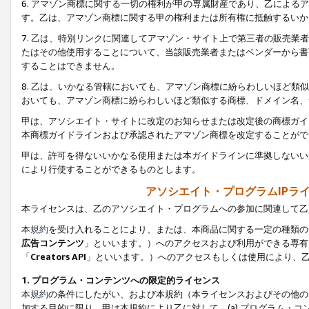
6. アマゾン商標に関する一切の権利が甲の専属財産であり、乙によ
す。乙は、アマゾン商標に関する甲の権利または所有権に抵触するいか
7. 乙は、特別リンクに関連してアマゾン・サイト上で第三者の販売
たはその他使用することについて、当該販売業者またはベンダーから書
することはできません。
8. 乙は、いかなる管轄においても、アマゾン商標に紛らわしいほど
おいても、アマゾン商標に紛らわしいほど類似する商標、ドメイン名、
甲は、アソシエイト・サイトに改定のお知らせまたは改定後の商標ガイ
本商標ガイドラインおよび承認されたアマゾン商標を改定することがで
甲は、許可を得ないいかなる使用または本ガイドラインに準拠しないい
により行使することができるものとします。
アソシエイト・プログラムIPラ
本ライセンスは、乙のアソシエイト・プログラムへの参加に関連して乙
本規約
を受け入れることにより、または、本商品に関する一定の種類の
広告コンテンツ
」といいます。）へのアクセスおよび利用ができる専有
「
Creators API
」といいます。）へのアクセスもしくは使用により、
1. プログラム・コンテンツへの限定的ライセンス
本規約
の条件にしたがい、および本規約（本ライセンスおよびその他の
加する目的に限り、甲は本規約により乙に対して、(a) プログラム・コ