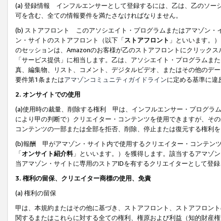
(a) 登録情報 インフルエンサーとして登録するには、乙は、乙のソ
可を含む、全ての情報要件を満たさなければなりません。
(b) ストアフロント このアソシエイト・プログラムまたはアマゾン
ン・サイトのストアフロント（以下「
ストアフロント
」といいます。）
のセッションは、Amazonのお客様が乙のストアフロントにクリック
「サービス提供」に相当します。乙は、アソシエイト・プログラムまた
真、編集物、リスト、コメント、デジタルビデオ、またはその他のデー
要件第1条または
アマゾンコミュニティガイドライン
に定める基準に違
2.
オンサイトでの使用
(a)使用時の裁量、削除する権利 甲は、インフルエンサー・プログラ
により甲の判断で）クリエイター・コンテンツを使用できますが、その
コンテンツの一部または全部を拒否、削除、停止または復元する権利を
(b)報酬 甲がアマゾン・サイト内で使用するクリエイター・コンテン
「
オンサイト紹介料
」といいます。）を獲得します。該当するアマゾン
当アマゾン・サイトに専用のストアIDを有するクリエイターとして登
3.
権利の留保、クリエイター商標の使用、免責
(a) 権利の留保
甲は、本規約またはその他に基づき、ストアフロント、ストアフロント
関するまたはこれらに対する全ての権利、権原および利益（知的財産権