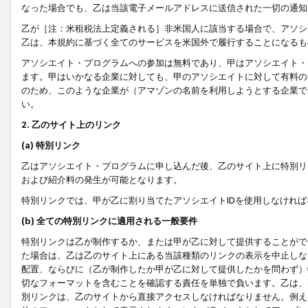
なった場合でも、乙は当該電子メールアドレスに送信された一切の通知
乙が［注：米租税法上定義される］非米国人に該当する場合で、アソシ
乙は、本規約に基づく全てのサービスを米国外で履行することになるも
アソシエイト・プログラムへの参加は無料であり、甲はアソシエイト・
ます。甲はいかなる企業に対しても、甲のアソシエイトに対して有料の
のため、このような企業が（アマゾンの名前を利用しようとする企業で
い。
2. 乙のサイト上のリンク
(a) 特別リンク
乙はアソシエイト・プログラムに申し込んだ後、乙のサイト上に特別リ
および紹介料の発生が可能となります。
特別リンクでは、甲が乙に割り当てたアソシエイトIDを使用しなけれ
(b) 全ての特別リンクに適用される一般要件
特別リンクは乙が制作するか、または甲が乙に対して提供することがで
た場合は、乙は乙のサイト上にある当該種類のリンクの表示を中止しな
配置、ならびに（乙が制作したか甲が乙に対して提供したかを問わず）
切なフォーマットを含むことを確認する責任を単独で負います。乙は、
別リンクは、乙のサイトから直接アクセスしなければなりません。例えば、