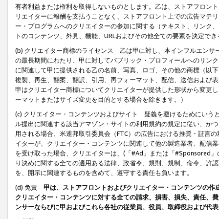
有者利益または権利を取得しないものとします。乙は、ストアフロントに
リエイターに報酬を支払うことなく、ストアフロント上での広告マテリア
ー・プログラムへのクリエイターの参加に関する（テキスト、リンク、
トのコンテンツ、外見、機能、URLおよびその他全ての要素を決定で
(b) クリエイター商標のライセンス 乙は甲に対し、本インフルエン
の最長期間にわたり、甲に対してパブリック・プロフィールへのリンク
に関連して甲に提供される乙の名前、写真、ロゴ、その他の商標（以下
複製、再生、翻案、翻訳、引用、再フォーマット、配信、送信および表
甲はクリエイター商標についてクリエイターが提供した形状から変更し
ーマットまたはサイズ変更を目的とする場合を除きます。）
(c) クリエイター・コンテンツおよびサイト 疑義を避けるためにい
ル提出に関連する該当アマゾン・サイトの利用規約の規定に従い、かつ、
用される場合、米連邦取引委員会（FTC）の広告における推奨・証言
イターが、クリエイター・コンテンツに関連して他の製造業者、配信業
を受け取った場合、クリエイターは、(「#Ad」または「#Sponsor
り決めに関する全ての適用ある法律、政省令、規則、規制、命令、許認
を、開示に関連するものを含めて、遵守する責任も負います。
(d) 免責
甲は、ストアフロントおよびクリエイター・コンテンツの作
クリエイター・コンテンツに対する全ての請求、損害、損失、責任、費
ンサーならびに甲およびこれら各社の従業員、役員、取締役および代表