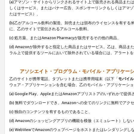
(a)アマゾン・サイトからリンクされるサイト上で販売される商品またはサ
しくはサービス、またはバナー広告、スポンサーリンクもしくはアマゾ
たはサービス）、
(b)乙がアルコール飲料の製造、卸売または頒布のライセンスを有す
に、乙のサイトで宣伝されるアルコール飲料、
(c) 処方薬、またはAmazon Pharmacyが販売するその他の商品、
(d) Amazonが除外すると指定した商品またはサービス。乙は、商品また
ラル上で提供するツールにおいて除外されている場合には、アラートを
アソシエイト・プログラム・モバイル・アプリケー
乙のサイトが携帯電話、タブレットまたは携帯用端末（以下「
モバイル
ウェア・アプリケーションを含む場合、乙のモバイル・アプリケーショ
(a) Google Play、AppleまたはAmazonアプリストアのいずれかで
(b) 無料でダウンロードでき、Amazonへの全てのリンクに無料でアク
(c) 独自のコンテンツを有するものであること、
(d) Amazonのショッピングアプリの機能を模倣（エミュレート）しな
(e) WebViewでAmazonのウェブページをホストまたはレンダリング