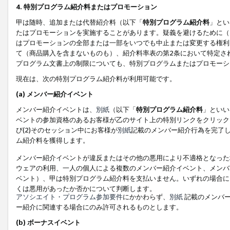
4. 特別プログラム紹介料またはプロモーション
甲は随時、追加または代替紹介料（以下「
特別プログラム紹介料
」とい
たはプロモーションを実施することがあります。疑義を避けるために（
はプロモーションの全部または一部をいつでも中止または変更する権利
て（商品購入を含まないものも）、紹介料率表の第2条において特定さ
プログラム文書上の制限についても、特別プログラムまたはプロモーシ
現在は、次の特別プログラム紹介料が利用可能です。
(a) メンバー紹介イベント
メンバー紹介イベントは、
別紙
（以下「
特別プログラム紹介料
」といい
ベントの参加資格のあるお客様が乙のサイト上の特別リンクをクリック
び(2)そのセッション中にお客様が
別紙
記載のメンバー紹介行為を完了
ム紹介料を獲得します。
メンバー紹介イベントが違反またはその他の悪用により不適格となった
ウェアの利用、一人の個人による複数のメンバー紹介イベント、メンバ
ベント）、甲は特別プログラム紹介料を支払いません。いずれの場合に
くは悪用があったか否かについて判断します。
アソシエイト・プログラム参加要件
にかかわらず、
別紙
記載のメンバー
ー紹介に関連する場合にのみ許可されるものとします。
(b) ボーナスイベント