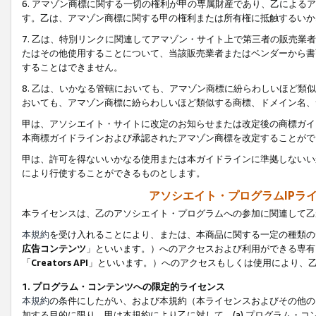
6. アマゾン商標に関する一切の権利が甲の専属財産であり、乙によ
す。乙は、アマゾン商標に関する甲の権利または所有権に抵触するいか
7. 乙は、特別リンクに関連してアマゾン・サイト上で第三者の販売
たはその他使用することについて、当該販売業者またはベンダーから書
することはできません。
8. 乙は、いかなる管轄においても、アマゾン商標に紛らわしいほど
おいても、アマゾン商標に紛らわしいほど類似する商標、ドメイン名、
甲は、アソシエイト・サイトに改定のお知らせまたは改定後の商標ガイ
本商標ガイドラインおよび承認されたアマゾン商標を改定することがで
甲は、許可を得ないいかなる使用または本ガイドラインに準拠しないい
により行使することができるものとします。
アソシエイト・プログラムIPラ
本ライセンスは、乙のアソシエイト・プログラムへの参加に関連して乙
本規約
を受け入れることにより、または、本商品に関する一定の種類の
広告コンテンツ
」といいます。）へのアクセスおよび利用ができる専有
「
Creators API
」といいます。）へのアクセスもしくは使用により、
1. プログラム・コンテンツへの限定的ライセンス
本規約
の条件にしたがい、および本規約（本ライセンスおよびその他の
加する目的に限り、甲は本規約により乙に対して、(a) プログラム・コ