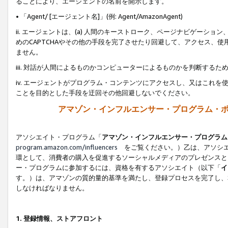
ることにより、エージェントの名前を開示します。
• 「Agent/ [エージェント名]」(例: Agent/AmazonAgent)
ii. エージェントは、(a) 人間のキーストローク、ページナビゲーシ
めのCAPTCHAやその他の手段を完了させたり回避して、アクセス、
ません。
iii. 対話が人間によるものかコンピューターによるものかを判断する
iv. エージェントがプログラム・コンテンツにアクセスし、又はこれ
ことを目的とした手段を迂回その他回避しないでください。
アマゾン・インフルエンサー・プログラム・
アソシエイト・プログラム「
アマゾン・インフルエンサー・プログラム
program.amazon.com/influencers
をご覧ください。）乙は、アソシエ
環として、消費者の購入を促進するソーシャルメディアのプレゼンスと
ー・プログラムに参加するには、資格を有するアソシエイト（以下「
イ
す。）は、アマゾンの質的量的基準を満たし、登録プロセスを完了し、
しなければなりません。
1.
登録情報、ストアフロント