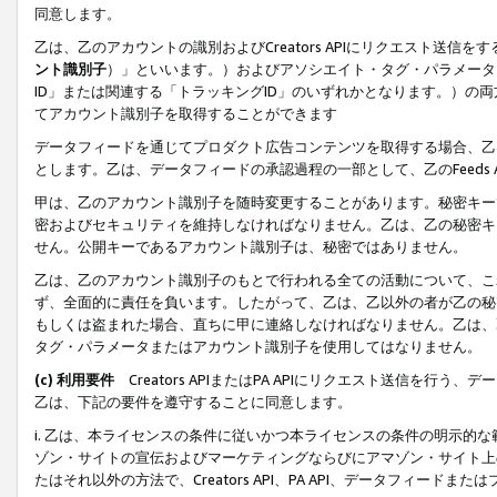
同意します。
乙は、乙のアカウントの識別およびCreators APIにリクエスト送
ント識別子
）」といいます。）およびアソシエイト・タグ・パラメータ（
ID」または関連する「トラッキングID」のいずれかとなります。）の両方
てアカウント識別子を取得することができます
データフィードを通じてプロダクト広告コンテンツを取得する場合、乙は、Cre
とします。乙は、データフィードの承認過程の一部として、乙のFeeds
甲は、乙のアカウント識別子を随時変更することがあります。秘密キー
密およびセキュリティを維持しなければなりません。乙は、乙の秘密キ
せん。公開キーであるアカウント識別子は、秘密ではありません。
乙は、乙のアカウント識別子のもとで行われる全ての活動について、こ
ず、全面的に責任を負います。したがって、乙は、乙以外の者が乙の秘
もしくは盗まれた場合、直ちに甲に連絡しなければなりません。乙は、
タグ・パラメータまたはアカウント識別子を使用してはなりません。
(c) 利用要件
Creators APIまたはPA APIにリクエスト送信を
乙は、下記の要件を遵守することに同意します。
i. 乙は、本ライセンスの条件に従いかつ本ライセンスの条件の明示的
ゾン・サイトの宣伝およびマーケティングならびにアマゾン・サイト上
たはそれ以外の方法で、Creators API、PA API、データフィー