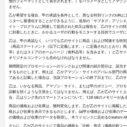
他のフォーマットとして表示されます。）をパラメータとしてアマゾン
ません。
乙が希望する場合、甲の承認を条件として、異なる特別リンクのURL
ニターし最適化することができるように、追加の「サブタグ」アソシエ
イト・プログラムに関連して提供されたID又は報告を、乙のサイトの
に到着したときに、かかるユーザの行動をモニターする目的でユーザに
乙は、甲の承認なく、いつでも乙のサイトに商品（および関連する特別
（商品ステートメント（以下に定義します。）に定義されたとおり）商
等）またはストアのホームページ（食料品等）を含みます。）と乙サイ
オリジナルコンテンツも含めなければなりません。
期間限定のプロモーションへのリンクおよび関連の紹介部分は、該当す
するものとします。例えば、乙がアマゾン・サイトのアパレル部門の商
であると記載した場合は、当該プロモーションの終了日までに、乙のサ
乙は、いかなる商品、アマゾン・サイト、または甲のポリシー、プロモ
誤解を招くような主張をしてはなりません。例えば、乙が乙のサイト上に
合、乙はリンク先のスマートフォンについて、128 GBのメモリーが
商品の価格および在庫は、随時変化します。乙が乙のサイトに掲載した
格および在庫を表示できるものとします。(a)甲が価格および在庫のデータを
の価格および在庫のデータを取得し、
本ライセンス
に定めるCreator
さらに、乙が乙のサイトにて商品の価格を「比較」形式（価格比較ツー