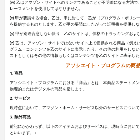
(w) 乙はアマゾン・サイトへのリンクであることが不明瞭になる方法
レースメントを使用してはなりません。
(x) 甲が要請する場合、乙は、甲に対して、乙が（プログラム・ポリ
を提供するものとします。乙が甲の要請にしたがって証明書を提供しな
(y) 甲が別途合意しない限り、乙のサイトは、価格のトラッキングお
(z) 乙は、アマゾン・サイトではないサイト上で提供される商品（例
グラム・コンテンツを乙のサイトに表示したり、その他の利用をしない
ストもしくはその他の情報もしくはコンテンツを乙のサイトに表示した
アソシエイト・プログラムの商
1. 商品
アソシエイト・プログラムにおける「商品」とは、本商品ステートメン
物理的またはデジタルの商品を指します。
2. サービス
現時点において、アマゾン・ホーム・サービス以外のサービスについて
3. 除外商品
前記にかかわらず、以下のアイテムおよびサービスは、現時点において
といいます。）