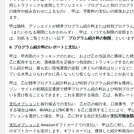
同じトラフィックを使用してアソシエイト・プログラムと別のプログラ
の操作や組み合わせによるもの）、甲は、手数料の支払いの留保および
ます。
甲は随時、アソシエイトが標準プログラム紹介料または特別プログラム
（またいかなる期間にもかかわらず）、甲は、いつでも制限の全部また
は、
別紙
をご覧ください（以下「
プログラム紹介料の制限
」といいま
6. プログラム紹介料のレポートと支払い
甲は、甲内部のトラッキングのために、および乙が当該月に獲得した標
乙に配布するため、適格販売を正確かつ包括的にトラッキングするため
ラム紹介料は、最も近い現地通貨の金額（米ドルの場合はセントなど）
ている水準よりもわずかに高くなったり低くなったりすることがありま
甲は、乙が標準プログラム紹介料および特別プログラム紹介料を獲得し
ゾン・サイトの初期設定通貨で標準プログラム紹介料および特別プログ
いを受け取ることもできます。これを選択する場合、乙は、為替レート
支払オプション1:
銀行振込での支払い 乙が乙の銀行名、口座番号、ア
する場合はABA、IBANおよびBIC番号）を乙に提供することにより
プションを選択した場合、甲は、乙に対する合計支払額が
支払可能金額
支払オプション2:
Amazonギフトカードでの支払い 甲は乙に対し、
のギフトカードを送付します。ギフトカードは、獲得した紹介料相当の