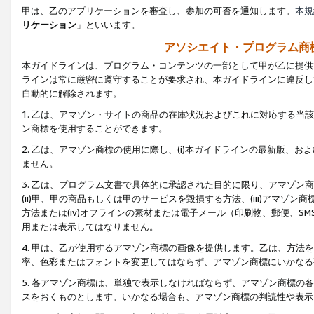
甲は、乙のアプリケーションを審査し、参加の可否を通知します。
本規
リケーション
」といいます。
アソシエイト・プログラム商
本ガイドラインは、プログラム・コンテンツの一部として甲が乙に提供
ラインは常に厳密に遵守することが要求され、本ガイドラインに違反し
自動的に解除されます。
1. 乙は、アマゾン・サイトの商品の在庫状況およびこれに対応する
ン商標を使用することができます。
2. 乙は、アマゾン商標の使用に際し、(i)本ガイドラインの最新版、およ
ません。
3. 乙は、プログラム文書で具体的に承認された目的に限り、アマゾン
(ii)甲、甲の商品もしくは甲のサービスを毀損する方法、(iii)アマ
方法または(iv)オフラインの素材または電子メール（印刷物、郵便、S
用または表示してはなりません。
4. 甲は、乙が使用するアマゾン商標の画像を提供します。乙は、方
率、色彩またはフォントを変更してはならず、アマゾン商標にいかなる
5. 各アマゾン商標は、単独で表示しなければならず、アマゾン商標
スをおくものとします。いかなる場合も、アマゾン商標の判読性や表示