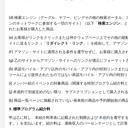
(d) 検索エンジン（グーグル、ヤフー、ビングその他の検索ポータル
ンのネットワークに参加する一切のサイト）（以下「
検索エンジン
」と
れたお客様が購入した商品、
(e) お客様がリンクをクリックまたは仲介ウェブページ上でその他の
イトに送るリンク（「
リダイレクト・リンク
」）を経由して、アマゾン
(f) アマゾン・サイトに適用される条件を遵守せずに、お客様に購入さ
(g) 乙のサイトからアマゾン・サイトへのリンクが適正にフォーマッ
(h) 承認モバイル・アプリ以外のモバイル・アプリ内の特別リンクまたはC
ツールにより提供されたものではない承認モバイル・アプリ内の特別リ
(i) メンバー紹介イベントの対象商品（関連する特別プログラム紹介料と
(j) 本規約で別途定めのない限り、サブスクリプションとして購入され
(k) 商品一覧ページに掲載されていない発表前の商品や予約開始前の商
3. 標準プログラム紹介料
甲は乙に対し、本紹介料率表に記載された制限および
本規約
を遵守す
す。）を支払います。紹介料は、適格収入のパーセンテージとして計算