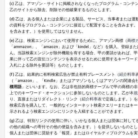
(c) 乙は、アマゾン・サイトに掲載されなくなったプログラム・コン
乙のサイトから除去、削除その他破棄するものとします。
(d) 乙は、ある個人または企業による製品、サービス、当事者または
の資料をプログラム・コンテンツに接近して配置することを含みます。
を含みます。）を使用してはなりません。
(e) 乙は、検索エンジンにおいて使用するために、アマゾン商標（
商標
「ammazon」、「amaozn」および「kindel」など）を購入
ん。当該検索エンジンが除外機能を有する場合、甲の要請があれば、甲
果に伴って乙の宣伝コンテンツを表示させるために使用するキーワード
入札による除外を要請等）ものとします。
(f) 乙は、結果的に有料検索広告が禁止有料プレースメント（
紹介料率
（「amazon」、「Kindle」またはアマゾンもしくはアマゾンの
標用語
」といいます。なお、乙は非包括的商標テーブルで甲の商標の非
上でのキーワード・オークションに参加しないものとします。乙が
本規
り、直接またはリダイレクト・リンク（
紹介料率表
で定義します。）を
検索広告を購入して、一般的なインターネット検索クエリーまたはキー
示されるよう検索エンジンにリンクを入稿することができます。
(g) 乙は、特別リンクの使用に伴い、いかなる個人または団体に対し
の他の組織への寄付その他の便益を含みます。）を提供しないものとし
個人または団体に奨励する「報奨」またはロイヤルティプログラムを実