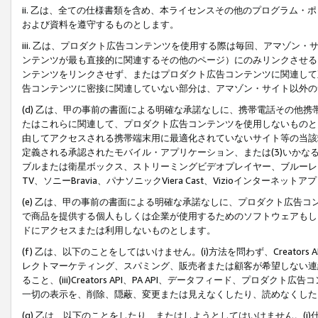
ii. 乙は、全ての仕様書類を含め、本ライセンスその他のプログラム
および資料を遵守するものとします。
iii. 乙は、プロダクト広告コンテンツを使用する際は毎回、アマゾ
ンテンツが最も直接的に関連するその他のページ）にのみリンクさせる
ンテンツをリンクさせず、またはプロダクト広告コンテンツに関連して
告コンテンツに密接に関連していない部分は、アマゾン・サイト以外の
(d) 乙は、甲の事前の書面による明確な承諾なしに、携帯電話その他
たはこれらに関連して、プロダクト広告コンテンツを使用しないものと
由してアクセスされる携帯端末用に最適化されていないサイト等の当該端
定義される承認されたモバイル・アプリケーション、または(3)いか
ブルまたは衛星ボックス、ストリーミングビデオプレイヤー、ブルーレイ
TV、ソニーBravia、パナソニックViera Cast、Vizioインター
(e) 乙は、甲の事前の書面による明確な承諾なしに、プロダクト広告
で商品を提供する個人もしくは企業が使用するためのソフトウェアもしくはその
ドにアクセスまたは利用しないものとします。
(f) 乙は、以下のことをしてはいけません。(i)方法を問わず、Creator
レクトマーケティング、スパミング、販売者または顧客が希望しない連
ること、(iii)Creators API、PA API、データフィード、プ
一切の表示を、削除、隠蔽、変更または見えなくしたり、読めなくした
(g) 乙は、以下のことをしたり、またはしようとしてはいけません。(