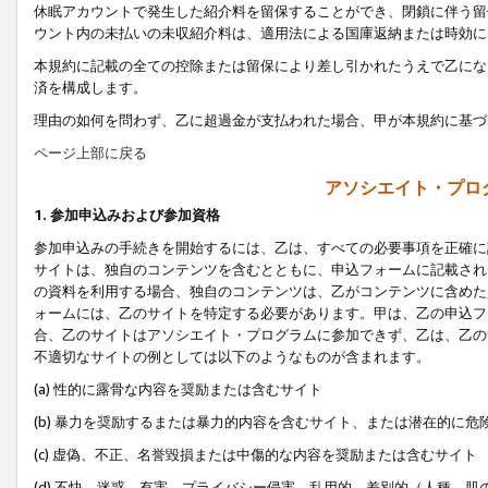
休眠アカウントで発生した紹介料を留保することができ、閉鎖に伴う留
ウント内の未払いの未収紹介料は、適用法による国庫返納または時効に
本規約に記載の全ての控除または留保により差し引かれたうえで乙にな
済を構成します。
理由の如何を問わず、乙に超過金が支払われた場合、甲が本規約に基づ
ページ上部に戻る
アソシエイト・プロ
1. 参加申込みおよび参加資格
参加申込みの手続きを開始するには、乙は、すべての必要事項を正確に
サイトは、独自のコンテンツを含むとともに、申込フォームに記載され
の資料を利用する場合、独自のコンテンツは、乙がコンテンツに含めた
ォームには、乙のサイトを特定する必要があります。甲は、乙の申込フ
合、乙のサイトはアソシエイト・プログラムに参加できず、乙は、乙の
不適切なサイトの例としては以下のようなものが含まれます。
(a) 性的に露骨な内容を奨励または含むサイト
(b) 暴力を奨励するまたは暴力的内容を含むサイト、または潜在的に
(c) 虚偽、不正、名誉毀損または中傷的な内容を奨励または含むサイト
(d) 不快、迷惑、有害、プライバシー侵害、乱用的、差別的（人種、