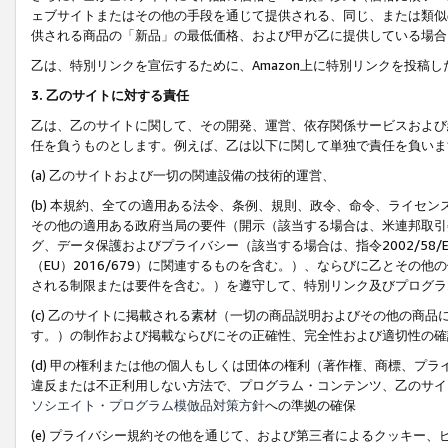
ェブサイトまたはその他の手段を通じて提供される、同じ、または類似
供される商品の「新品」の最低価格、および甲が乙に提供している場合
乙は、特別リンクを宣伝するために、Amazon上に特別リンクを投稿し
3. 乙のサイトに対する責任
乙は、乙のサイトに関して、その開発、運営、依存関係サービスおよび
任を負うものとします。例えば、乙は以下に関して単独で責任を負いま
(a) 乙のサイトおよび一切の関連設備の技術的運営、
(b) 本規約、全ての適用ある法令、条例、規則、政令、命令、ライセ
その他の適用ある政府当局の要件（開示（該当する場合は、米連邦取引
グ、データ保護およびプライバシー（該当する場合は、指令2002/58
（EU）2016/679）に関連するものを含む。）、ならびに乙とそ
される制限または要件を含む。）を遵守して、特別リンク及びプログラ
(c) 乙のサイトに掲載される素材（一切の商品説明およびその他の商
す。）の制作および掲載ならびにその正確性、完全性および適切性の確
(d) 甲の権利または他の個人もしくは団体の権利（著作権、商標、プ
違反または不正利用しない方法で、プログラム・コンテンツ、乙のサイ
ソシエイト・プログラム模倣品対策方針
への準拠の確保
(e) プライバシー規約その他を通じて、および第三者によるクッキー