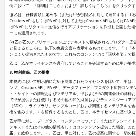
例において、「詳細はこちら」および「詳しくはこちら」をクリックす
(j) 乙は、仕様書類に定める（または甲が別途乙に対して通知する）
Creators APIもしくはPA APIに対してまたはCreators APIもしく
はPA APIにリクエスト送信を行うアプリケーションを作成し公開し
ーにも適用されます。
(k) 乙が乙のアプリケーション上でテキストで構成されるプロダクト
と見えるところに、以下の免責文言を表示するものとします。「［「本
ンにより提供されたものです。これらのコンテンツは「現状有姿」で提
乙は、乙が本ライセンスを遵守していることを確認するために甲が要求
3. 権利留保、乙の提案
本規約において明示的に定める制限されたライセンスを除いて、甲は、
ンツ、Creators API、PA API、データフィード、プロダクト
ト・サイト上の情報およびマテリアル、甲および甲の関連会社の商標お
て甲が提供または使用するその他の知的財産およびテクノロジー（アプ
（SDK）、ライブラリ、サンプルコードおよび関連するマテリアルを
権を含みます。）を留保するものとし、乙は、本ライセンスに基づきこ
乙が甲に対し、プログラム・コンテンツについて、またはアソシエイト
テキストまたはその他の情報もしくはコンテンツを提供した場合、また
案
」と総称します。）、乙は、甲に対して、乙の提案に関する一切の権