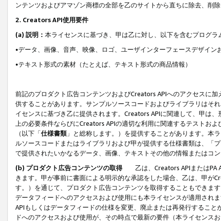
ンテンツおよびアマゾン商標の全部を乙のサイトから直ちに除去、削除
2. Creators API使用要件
(a) 説明：
本ライセンスに基づき、甲は乙に対し、以下を含むプログラ
•データ、画像、音声、映像、ロゴ、ユーザインターフェースデザイン
•テキスト形式の素材（たとえば、テキスト形式の商品情報）
前記のプロダクト広告コンテンツおよびCreators APIへのアクセスに
供することがあります。サンプルソースコードおよびライブラリはそれ
イセンスに基づき乙に提供されます。Creators APIに関連して
上の必要条件ならびにCreators APIの適切な利用に関連するテ
（以下「
仕様書類
」と総称します。）を提供することがあります。本ラ
ルソースコードまたはライブラリおよび甲が提供する仕様書類は、「プ
で提供されたいかなるデータ、画像、テキストその他の情報またはコン
(b) プロダクト広告コンテンツの取得
乙は、Creators APIま
きます。甲が事前に書面による明示的な承認をした場合、乙は、甲がCreator
す。）を通じて、プロダクト広告コンテンツを取得することもできます
データフィードへのアクセスおよび使用にも本ライセンスが適用されます。乙は
APIもしくはデータフィードの仕様を変更、廃止または再発行することがで
ドへのアクセスおよび使用が、その時点で最新の要件（本ライセンスお