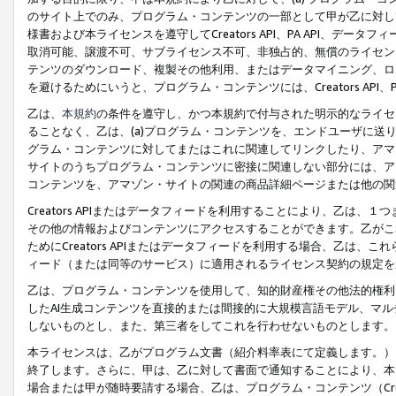
のサイト上でのみ、プログラム・コンテンツの一部として甲が乙に対し
様書および本ライセンスを遵守してCreators API、PA API、
取消可能、譲渡不可、サブライセンス不可、非独占的、無償のライセン
テンツのダウンロード、複製その他利用、またはデータマイニング、ロ
を避けるためにいうと、プログラム・コンテンツには、Creators AP
乙は、
本規約
の条件を遵守し、かつ本規約で付与された明示的なライセ
ることなく、乙は、(a)プログラム・コンテンツを、エンドユーザに
グラム・コンテンツに対してまたはこれに関連してリンクしたり、アマ
サイトのうちプログラム・コンテンツに密接に関連しない部分には、ア
コンテンツを、アマゾン・サイトの関連の商品詳細ページまたは他の関
Creators APIまたはデータフィードを利用することにより、乙は、
その他の情報およびコンテンツにアクセスすることができます。乙がこ
ためにCreators APIまたはデータフィードを利用する場合、乙は、こ
ィード（または同等のサービス）に適用されるライセンス契約の規定を
乙は、プログラム・コンテンツを使用して、知的財産権その他法的権利
したAI生成コンテンツを直接的または間接的に大規模言語モデル、マ
しないものとし、また、第三者をしてこれを行わせないものとします。
本ライセンスは、乙がプログラム文書（紹介料率表にて定義します。）
終了します。さらに、甲は、乙に対して書面で通知することにより、本
場合または甲が随時要請する場合、乙は、プログラム・コンテンツ（Cre