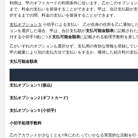
利用は、甲のギフトカードの利用条件に従います。乙がこのオプション
まで、料金の支払いを留保することができます。甲は、合計支払額が支
択するまでの間、料金の支払いを留保することができます。
支払オプション 3:
小切手による支払い 乙が自身の住所を乙に通知し
ョンを選択した場合、甲は、合計支払額が
支払可能金額表
に記載された
付する小切手1枚につき
支払可能金額表
に記載される処理手数料を差し
乙がいずれのオプションも選択せず、支払用の有効な情報も登録してい
甲の裁量により別の支払方法で支払いをするか、獲得した紹介料の支払
支払可能金額表
支払オプション1 (振込)
支払オプション2 (ギフトカード)
支払オプション3 (小切手)
小切手処理手数料
乙のアカウントが少なくとも1年にわたっていかなる実質的な活動を行