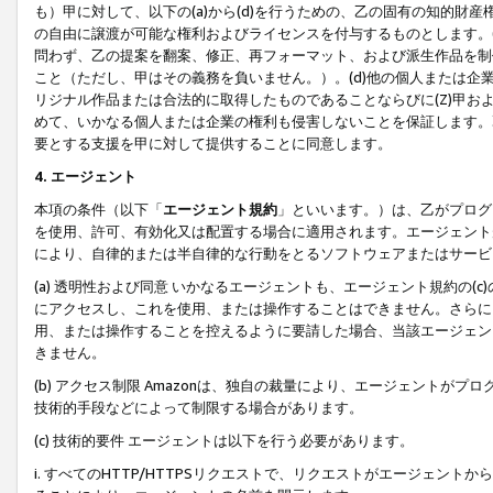
も）甲に対して、以下の(a)から(d)を行うための、乙の固有の知的
の自由に譲渡が可能な権利およびライセンスを付与するものとします。(
問わず、乙の提案を翻案、修正、再フォーマット、および派生作品を制
こと（ただし、甲はその義務を負いません。）。(d)他の個人または企
リジナル作品または合法的に取得したものであることならびに(Z)甲
めて、いかなる個人または企業の権利も侵害しないことを保証します。
要とする支援を甲に対して提供することに同意します。
4. エージェント
本項の条件（以下「
エージェント規約
」といいます。）は、乙がプログ
を使用、許可、有効化又は配置する場合に適用されます。エージェント
により、自律的または半自律的な行動をとるソフトウェアまたはサービ
(a) 透明性および同意 いかなるエージェントも、エージェント規約の
にアクセスし、これを使用、または操作することはできません。さらに、
用、または操作することを控えるように要請した場合、当該エージェン
きません。
(b) アクセス制限 Amazonは、独自の裁量により、エージェント
技術的手段などによって制限する場合があります。
(c) 技術的要件 エージェントは以下を行う必要があります。
i. すべてのHTTP/HTTPSリクエストで、リクエストがエージェ