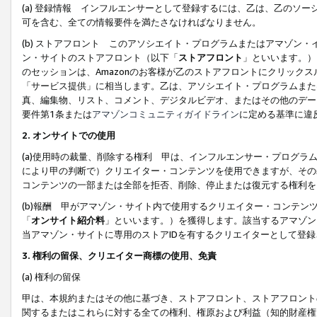
(a) 登録情報 インフルエンサーとして登録するには、乙は、乙のソ
可を含む、全ての情報要件を満たさなければなりません。
(b) ストアフロント このアソシエイト・プログラムまたはアマゾン
ン・サイトのストアフロント（以下「
ストアフロント
」といいます。）
のセッションは、Amazonのお客様が乙のストアフロントにクリック
「サービス提供」に相当します。乙は、アソシエイト・プログラムまた
真、編集物、リスト、コメント、デジタルビデオ、またはその他のデー
要件第1条または
アマゾンコミュニティガイドライン
に定める基準に違
2.
オンサイトでの使用
(a)使用時の裁量、削除する権利 甲は、インフルエンサー・プログラ
により甲の判断で）クリエイター・コンテンツを使用できますが、その
コンテンツの一部または全部を拒否、削除、停止または復元する権利を
(b)報酬 甲がアマゾン・サイト内で使用するクリエイター・コンテン
「
オンサイト紹介料
」といいます。）を獲得します。該当するアマゾン
当アマゾン・サイトに専用のストアIDを有するクリエイターとして登
3.
権利の留保、クリエイター商標の使用、免責
(a) 権利の留保
甲は、本規約またはその他に基づき、ストアフロント、ストアフロント
関するまたはこれらに対する全ての権利、権原および利益（知的財産権