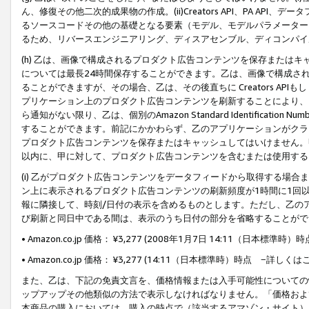
ん、修復その他二次的成果物の作成。(ii)Creators API、PA 
るソースコードその他の基礎となる要素（モデル、モデルパラメーター
るため、リバースエンジニアリング、ディスアセンブル、ディコンパイ
(h) 乙は、画像で構成されるプロダクト広告コンテンツを保存または
については最長24時間保存することができます。乙は、画像で構成さ
ることができますが、その場合、乙は、その後直ちに Creators AP
プリケーション上のプロダクト広告コンテンツを刷新することにより、
ら通知がない限り、乙は、個別のAmazon Standard Identification Nu
することができます。前記にかかわらず、乙のアプリケーションがクラ
プロダクト広告コンテンツを保存またはキャッシュしてはいけません。
以内に、甲に対して、プロダクト広告コンテンツを含むまたは使用する
(i) 乙がプロダクト広告コンテンツをデータフィードから取得する場合または
ン上に表示されるプロダクト広告コンテンツの刷新頻度が1時間に1回
報に隣接して、時刻/日付の表示を含めるものとします。ただし、乙の
び刷新と同日中である間は、表示のうち日付の部分を省略することがで
• Amazon.co.jp 価格： ¥3,277 (2008年1月7日 14:11（日本標準
• Amazon.co.jp 価格： ¥3,277 (14:11（日本標準時）時点 −詳しくは
また、乙は、下記の免責文言を、価格情報または入手可能性についての
ップアップその他類似の方法で表示しなければなりません。「価格およ
本商品の購入においては、購入の時点で（該当するアマゾン・サイト）