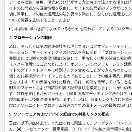
データを収集、使用、保管および開示する方法および該当する場合は第
イトの訪問者から直接情報を収集し、サイトの訪問者のブラウザにクッ
切に開示し、その他の適用法の法的要件を満たし、ならびに適用法によ
ついて情報を提供すること、および
(f)
本規約
に基づき許可されているか否かを問わず、乙によるプログラ
4. プロモーションの制限
乙は、甲もしくは甲の関連会社を代理してまたはアマゾン・サイトもし
モーション、マーケティングその他の広告宣伝活動（「プロモーション
書面または口頭での販促活動に関連して、甲もしくは甲の関連会社の商
リンクを使用することなどにより、オフラインでのプロモーション活動
イトのダイレクトメールに特別リンクを含めることができるものとしま
領するお客様がオプトインしたものであること）、その他本規約、商標
となります。甲の要請を受けた場合、乙は、前記を遵守していることを
明書のフォームおよび当該証明書の記載事項を指定します。乙が甲の要
す。疑義を避けるためにいうと、(i)適用あるマーケティング法の目的上(例
び類似または後継の法律を指します。)、乙は、特別リンクを含む各電子
びにアソシエイト・プログラム関連の全ての電子メールの最善の慣行に
5. ソフトウェアおよびデバイス経由での特別リンクの配布
乙は、以下の媒体上で、またはそれに関連して、プログラム・コンテン
ん。(a) コンピューター、携帯電話、タブレットその他の携帯端末を