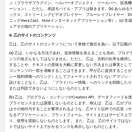
ン（ブラウザプラグイン、ヘルパーオブジェクト、ツールバー、拡張機
ーション）。ただし、承認モバイル・アプリは除きます。(b) あらゆ
ックス、ストリーミングビデオプレイヤー、ブルーレイプレイヤー、DVDプ
ニックViera Cast、Vizioインターネットアプリケーション等）。(
ェアその他のアプリケーション。
6. 乙のサイトのコンテンツ
乙は、乙のサイトのコンテンツについて単独で責任を負い、以下記載の
(a) 乙は、いかなる方法であれ、追加情報を加えることも含め、プロ
ンツの改ざんをしてはなりません。ただし、乙は、当初の比率を維持し
することや、テキストの意味を大幅に変更しない方法または事実として
コンテンツの一部を省略することはできます。甲が乙に提供することが
シー規約情報へのリンク）としてフォーマットされていないアマゾン・
設けることなく、乙は、「プライバシー情報」へのリンクを削除したり
または判読できないようにしないものとします。
(b) 乙は、プログラム・コンテンツやCreators API、データフ
ブライセンスまたは譲渡しないものとします。例えば、乙は、乙がプロ
はその他付与することが要求されるような、乙サイト以外での広告（サ
なるアプリケーション、プラットフォーム、サイトまたはサービス上で
り、使用を奨励しないものとします。 また、乙は、乙のサイトではな
トではないサイト上でかかるリンクを表示しないものとします。