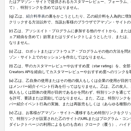
たはアマゾン・サイトで提供されるカスタマーレビュー、フォーラム、
て）、特別リンクを含めてはなりません。
(q) 乙は、
紹介料率表
の裏をかこうとしたり、乙の紹介料を人為的に増
クリックする方法以外で、当該お客様のブラウザでアマゾン・サイトの
(r) 乙は、アソシエイト・プログラムに参加する他のサイトから、ま
ェア経由を含めて）妨害またはリダイレクトしようとしたり、または、
なりません。
(s) 乙は、ロボットまたはソフトウェア・プログラムその他の方法を
ゾン・サイト上でのセッションを作出してはなりません。
(t) 乙は、甲のカスタマーレビューやおすすめ度（star rating
Creators APIを経由してカスタマーレビューやおすすめ度へのリンク
(u) 乙は、乙自身の使用またはその他の個人もしくは企業の使用が目
はメンバー紹介イベント行為を行ってはなりません。乙は、乙の友人、
個人もしくは団体の使用が目的であるかを問わず、特別リンクを通じて
を許可、要請または奨励してはなりません。また、乙は、特別リンクを
バー紹介イベント行為の実施、または再販売もしくは（あらゆる種類の
(v) 乙は、お客様がアマゾン・サイトへ遷移するため特別リンクをク
で、特別リンクが設置された乙のサイトのURLまたはプログラム・コ
ダイレクトページの利用によるものも含め）クローク（覆う）、ハイド