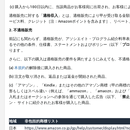
(c) 購入から180日以内に、当該商品がお客様宛に出荷され、お客
適格販売に対する「
適格収入
」とは、適格販売により甲が受け取る金額
ービス料、クレジット［注：Amazonポイントを含みます］、リベー
2. 不適格販売
前記にも関わらず、適格販売が、アソシエイト・プログラム紹介料率表
るその他の条件、仕様書、ステートメントおよびポリシー（以下「
プロ
ります 。
さらに、以下の購入は適格販売の要件を満たすようにみえても、不適格
(a)
本規約
の解除後に購入された商品、
(b) 注文が取り消され、返品または返金が開始された商品、
(c) 「アマゾン」、「Kindle」またはその他のアマゾン商標（甲
形もしくはスペル違い（例えば、「ammazon」、「amaozn」およ
入札またはオークションへの参加を通じて購入した広告（以下、「
禁止
ン・ サイトに紹介されたお客様が購入した商品、
地域
非包括的商標リスト
日本
https://www.amazon.co.jp/gp/help/customer/display.html