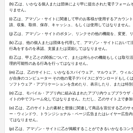
(h) 乙は、いかなる個人または団体により甲に提出された電子フォー
りません。
(i) 乙は、アマゾン・サイトに関連して甲のお客様が使用するアカウ
請、収集、取得、保存、キャッシュ、もしくは使用してはなりません。
(j) 乙は、アマゾン・サイトのボタン、リンクその他の機能を、変更
(k) 乙は、他の個人または団体を代理して、アマゾン・サイトにおい
行為をするのを承認、支援または奨励してはなりません。
(l) 乙は、甲と乙との関係について、または何らかの機能もしくは取
理的可能性のある行為を行ってはなりません。
(m) 乙は、乙のサイトに、いかなるスパイウェア、マルウェア、ウィ
が自身のコンピューター その他の電子デバイスにダウンロードもしく
ソフトウェア・アプリケーションを含めたり、表示したり、または特別
(n) 乙は、モバイル・アプリ内に組み込まれたアプリ内ウェブブラウザ
イトの中でフレーム化してはなりません。ただし、乙のサイト上で参加
(o) 乙は、乙のサイト上の素材と密接に関連して商品を宣伝する乙の
ー・ウィンドウ、トランジショナル・ページ広告またはレイヤー広告内
てはなりません。
(p) 乙は、アマゾン・サイトに乙が掲載することができるいかなるコ