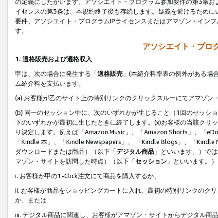
の定義にしたがいます。アソシエイト・プログラム参加要件の第3条お
イセンスの第3条は、本規約終了後も存続します。疑義を避けるためにい
要件、アソシエイト・プログラムIPライセンスまたはアマゾン・イン
す。
アソシエイト・プログ
1. 適格販売および適格収入
甲は、次の場合に発生する「
適格販売
」(本紹介料率表の例外がある場
ム紹介料を支払います。
(a) お客様が乙のサイト上の特別リンクのクリックスルーにてアマゾン
(b) 同一のセッション中に、次のいずれかが生じること（1回のセッ
下のいずれかが最初に生じたときに終了します。(x)お客様の当該クリッ
り決定します。例えば「Amazon Music」、「Amazon Shorts」、「eDo
「Kindle 本」、「Kindle Newspapers」、 「Kindle Blogs」、「
ダウンロードまたは商品）（以下「
デジタル商品
」といいます。）では
マゾン・サイトを訪問した時点）（以下「
セッション
」といいます。）
i. お客様が甲の1-Click注文にて商品を購入するか、
ii. お客様が商品をショッピングカートに入れ、最初の特別リンクの
か、または
iii. デジタル商品に関連し、お客様がアマゾン・サイトからデジタ