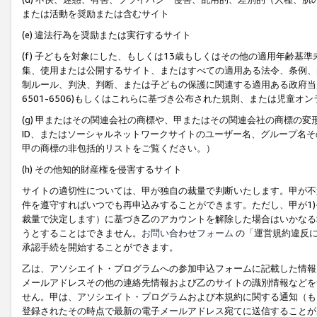
または活動を奨励または含むサイト
(e) 違法行為を奨励または実行するサイト
(f) 子どもを対象にした、もしくは13歳もしくはその他の適用年齢
集、使用または公開するサイト、またはすべての適用ある法令、条例、
制ルール、判決、判断、または子どもの保護に関連する適用ある政府当局の要
6501-6506)もしくはこれらに基づき公布された規則、または児童オ
(g) 甲またはその関連会社の商標や、甲またはその関連会社の商標の
ID、またはソーシャルネットワークサイトのユーザー名、グループ名
甲の商標の非包括的リストをご覧ください。）
(h) その他知的財産権を侵害するサイト
サイトの適切性については、甲が独自の裁量で判断いたします。甲が不
件を遵守すればいつでも再申込みすることができます。ただし、甲が1)
裁量で決定します）に基づき乙のアカウントを解除した場合はいかなる
うとすることはできません。
お問い合わせフォーム
の「運営規約違反に
承認手続を開始することができます。
乙は、アソシエイト・プログラムへの参加申込フォームに記載した情報
メールアドレスその他の連絡先情報および乙のサイトの識別情報などを
せん。甲は、アソシエイト・プログラムおよび本規約に関する通知（も
登録されたその時点で最新の電子メールアドレス宛てに送信することが