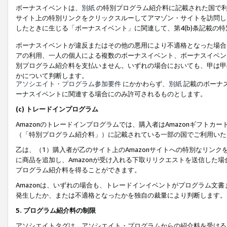
ボーナスイベントは、
別紙
の特別プログラム紹介料に記載された国で利
サイト上の特別リンクをクリックスルーしてアマゾン・サイトを訪問した
したときに生じる「ボーナスイベント」に関連して、第4(b)条記載の
ボーナスイベントが違反またはその他の悪用により不適格となった場合
アの利用、一人の個人による複数のボーナスイベント、ボーナスイベン
別プログラム紹介料を支払いません。いずれの場合においても、甲は甲
かについて判断します。
アソシエイト・プログラム参加要件
にかかわらず、
別紙
記載のボーナ
ーナスイベントに関連する場合にのみ許可されるものとします。
(c) トレードインプログラム
Amazonのトレードインプログラムでは、購入者はAmazonギフト
（「特別プログラム紹介料」）に記載されている一部の国でご利用いた
乙は、（1）購入者が乙のサイト上のAmazonサイトへの特別なリン
に商品を追加し、Amazonが受け入れる下取りリクエストを送信した場
プログラム紹介料を得ることができます。
Amazonは、いずれの場合も、トレードインイベントがプログラム文書
発生したか、または不適格となったかを独自の裁量により判断します。
5. プログラム紹介料の制限
アソシエイトタグは、アソシエイト・プログラムからの紹介料を受ける