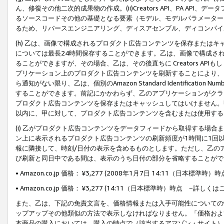
ん、修復その他二次的成果物の作成。(ii)Creators API、PA 
るソースコードその他の基礎となる要素（モデル、モデルパラメーター
るため、リバースエンジニアリング、ディスアセンブル、ディコンパイ
(h) 乙は、画像で構成されるプロダクト広告コンテンツを保存または
については最長24時間保存することができます。乙は、画像で構成さ
ることができますが、その場合、乙は、その後直ちに Creators AP
プリケーション上のプロダクト広告コンテンツを刷新することにより、
ら通知がない限り、乙は、個別のAmazon Standard Identification Nu
することができます。前記にかかわらず、乙のアプリケーションがクラ
プロダクト広告コンテンツを保存またはキャッシュしてはいけません。
以内に、甲に対して、プロダクト広告コンテンツを含むまたは使用する
(i) 乙がプロダクト広告コンテンツをデータフィードから取得する場合または
ン上に表示されるプロダクト広告コンテンツの刷新頻度が1時間に1回
報に隣接して、時刻/日付の表示を含めるものとします。ただし、乙の
び刷新と同日中である間は、表示のうち日付の部分を省略することがで
• Amazon.co.jp 価格： ¥3,277 (2008年1月7日 14:11（日本標準
• Amazon.co.jp 価格： ¥3,277 (14:11（日本標準時）時点 −詳しくは
また、乙は、下記の免責文言を、価格情報または入手可能性についての
ップアップその他類似の方法で表示しなければなりません。「価格およ
本商品の購入においては、購入の時点で（該当するアマゾン・サイト）