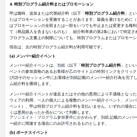
4. 特別プログラム紹介料またはプロモーション
甲は随時、追加または代替紹介料（以下「
特別プログラム紹介料
」とい
たはプロモーションを実施することがあります。疑義を避けるために（
はプロモーションの全部または一部をいつでも中止または変更する権利
て（商品購入を含まないものも）、紹介料率表の第2条において特定さ
プログラム文書上の制限についても、特別プログラムまたはプロモーシ
現在は、次の特別プログラム紹介料が利用可能です。
(a) メンバー紹介イベント
メンバー紹介イベントは、
別紙
（以下「
特別プログラム紹介料
」といい
ベントの参加資格のあるお客様が乙のサイト上の特別リンクをクリック
び(2)そのセッション中にお客様が
別紙
記載のメンバー紹介行為を完了
ム紹介料を獲得します。
メンバー紹介イベントが違反またはその他の悪用により不適格となった
ウェアの利用、一人の個人による複数のメンバー紹介イベント、メンバ
ベント）、甲は特別プログラム紹介料を支払いません。いずれの場合に
くは悪用があったか否かについて判断します。
アソシエイト・プログラム参加要件
にかかわらず、
別紙
記載のメンバー
ー紹介に関連する場合にのみ許可されるものとします。
(b) ボーナスイベント