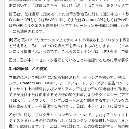
例において、「詳細はこちら」および「詳しくはこちら」をクリックす
(j) 乙は、仕様書類に定める（または甲が別途乙に対して通知する）
Creators APIもしくはPA APIに対してまたはCreators APIもしく
はPA APIにリクエスト送信を行うアプリケーションを作成し公開し
ーにも適用されます。
(k) 乙が乙のアプリケーション上でテキストで構成されるプロダクト
と見えるところに、以下の免責文言を表示するものとします。「［「本
ンにより提供されたものです。これらのコンテンツは「現状有姿」で提
乙は、乙が本ライセンスを遵守していることを確認するために甲が要求
3. 権利留保、乙の提案
本規約において明示的に定める制限されたライセンスを除いて、甲は、
ンツ、Creators API、PA API、データフィード、プロダクト
ト・サイト上の情報およびマテリアル、甲および甲の関連会社の商標お
て甲が提供または使用するその他の知的財産およびテクノロジー（アプ
（SDK）、ライブラリ、サンプルコードおよび関連するマテリアルを
権を含みます。）を留保するものとし、乙は、本ライセンスに基づきこ
乙が甲に対し、プログラム・コンテンツについて、またはアソシエイト
テキストまたはその他の情報もしくはコンテンツを提供した場合、また
案
」と総称します。）、乙は、甲に対して、乙の提案に関する一切の権