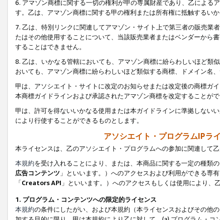
6. アマゾン商標に関する一切の権利が甲の専属財産であり、乙によ
す。乙は、アマゾン商標に関する甲の権利または所有権に抵触するいか
7. 乙は、特別リンクに関連してアマゾン・サイト上で第三者の販売
たはその他使用することについて、当該販売業者またはベンダーから書
することはできません。
8. 乙は、いかなる管轄においても、アマゾン商標に紛らわしいほど
おいても、アマゾン商標に紛らわしいほど類似する商標、ドメイン名、
甲は、アソシエイト・サイトに改定のお知らせまたは改定後の商標ガイ
本商標ガイドラインおよび承認されたアマゾン商標を改定することがで
甲は、許可を得ないいかなる使用または本ガイドラインに準拠しないい
により行使することができるものとします。
アソシエイト・プログラムIPラ
本ライセンスは、乙のアソシエイト・プログラムへの参加に関連して乙
本規約
を受け入れることにより、または、本商品に関する一定の種類の
広告コンテンツ
」といいます。）へのアクセスおよび利用ができる専有
「
Creators API
」といいます。）へのアクセスもしくは使用により、
1. プログラム・コンテンツへの限定的ライセンス
本規約
の条件にしたがい、および本規約（本ライセンスおよびその他の
加する目的に限り、甲は本規約により乙に対して、(a) プログラム・コ