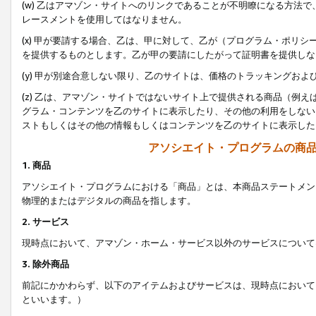
(w) 乙はアマゾン・サイトへのリンクであることが不明瞭になる方法
レースメントを使用してはなりません。
(x) 甲が要請する場合、乙は、甲に対して、乙が（プログラム・ポリ
を提供するものとします。乙が甲の要請にしたがって証明書を提供しな
(y) 甲が別途合意しない限り、乙のサイトは、価格のトラッキングお
(z) 乙は、アマゾン・サイトではないサイト上で提供される商品（例
グラム・コンテンツを乙のサイトに表示したり、その他の利用をしない
ストもしくはその他の情報もしくはコンテンツを乙のサイトに表示した
アソシエイト・プログラムの商
1. 商品
アソシエイト・プログラムにおける「商品」とは、本商品ステートメン
物理的またはデジタルの商品を指します。
2. サービス
現時点において、アマゾン・ホーム・サービス以外のサービスについて
3. 除外商品
前記にかかわらず、以下のアイテムおよびサービスは、現時点において
といいます。）