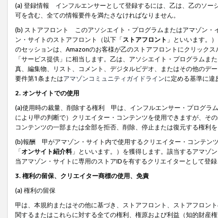
(a) 登録情報 インフルエンサーとして登録するには、乙は、乙のソ
可を含む、全ての情報要件を満たさなければなりません。
(b) ストアフロント このアソシエイト・プログラムまたはアマゾン
ン・サイトのストアフロント（以下「
ストアフロント
」といいます。）
のセッションは、Amazonのお客様が乙のストアフロントにクリック
「サービス提供」に相当します。乙は、アソシエイト・プログラムまた
真、編集物、リスト、コメント、デジタルビデオ、またはその他のデー
要件第1条または
アマゾンコミュニティガイドライン
に定める基準に違
2.
オンサイトでの使用
(a)使用時の裁量、削除する権利 甲は、インフルエンサー・プログラ
により甲の判断で）クリエイター・コンテンツを使用できますが、その
コンテンツの一部または全部を拒否、削除、停止または復元する権利を
(b)報酬 甲がアマゾン・サイト内で使用するクリエイター・コンテン
「
オンサイト紹介料
」といいます。）を獲得します。該当するアマゾン
当アマゾン・サイトに専用のストアIDを有するクリエイターとして登
3.
権利の留保、クリエイター商標の使用、免責
(a) 権利の留保
甲は、本規約またはその他に基づき、ストアフロント、ストアフロント
関するまたはこれらに対する全ての権利、権原および利益（知的財産権