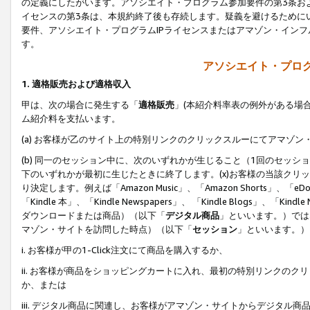
の定義にしたがいます。アソシエイト・プログラム参加要件の第3条お
イセンスの第3条は、本規約終了後も存続します。疑義を避けるためにい
要件、アソシエイト・プログラムIPライセンスまたはアマゾン・イン
す。
アソシエイト・プログ
1. 適格販売および適格収入
甲は、次の場合に発生する「
適格販売
」(本紹介料率表の例外がある場
ム紹介料を支払います。
(a) お客様が乙のサイト上の特別リンクのクリックスルーにてアマゾン
(b) 同一のセッション中に、次のいずれかが生じること（1回のセッ
下のいずれかが最初に生じたときに終了します。(x)お客様の当該クリッ
り決定します。例えば「Amazon Music」、「Amazon Shorts」、「eDo
「Kindle 本」、「Kindle Newspapers」、 「Kindle Blogs」、「
ダウンロードまたは商品）（以下「
デジタル商品
」といいます。）では
マゾン・サイトを訪問した時点）（以下「
セッション
」といいます。）
i. お客様が甲の1-Click注文にて商品を購入するか、
ii. お客様が商品をショッピングカートに入れ、最初の特別リンクの
か、または
iii. デジタル商品に関連し、お客様がアマゾン・サイトからデジタ