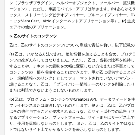
ン（ブラウザプラグイン、ヘルパーオブジェクト、ツールバー、拡張機
ーション）。ただし、承認モバイル・アプリは除きます。(b) あらゆ
ックス、ストリーミングビデオプレイヤー、ブルーレイプレイヤー、DVDプ
ニックViera Cast、Vizioインターネットアプリケーション等）。(
ェアその他のアプリケーション。
6. 乙のサイトのコンテンツ
乙は、乙のサイトのコンテンツについて単独で責任を負い、以下記載の
(a) 乙は、いかなる方法であれ、追加情報を加えることも含め、プロ
ンツの改ざんをしてはなりません。ただし、乙は、当初の比率を維持し
することや、テキストの意味を大幅に変更しない方法または事実として
コンテンツの一部を省略することはできます。甲が乙に提供することが
シー規約情報へのリンク）としてフォーマットされていないアマゾン・
設けることなく、乙は、「プライバシー情報」へのリンクを削除したり
または判読できないようにしないものとします。
(b) 乙は、プログラム・コンテンツやCreators API、データフ
ブライセンスまたは譲渡しないものとします。例えば、乙は、乙がプロ
はその他付与することが要求されるような、乙サイト以外での広告（サ
なるアプリケーション、プラットフォーム、サイトまたはサービス上で
り、使用を奨励しないものとします。 また、乙は、乙のサイトではな
トではないサイト上でかかるリンクを表示しないものとします。