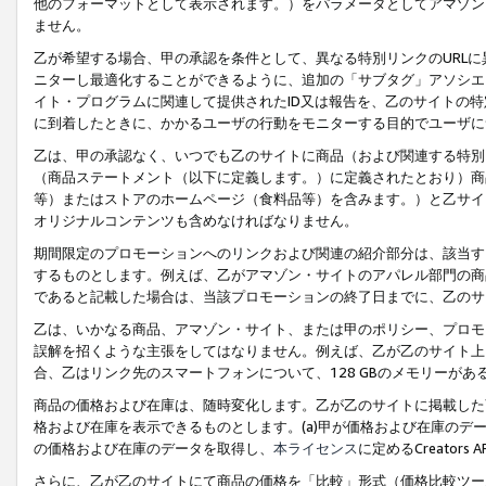
他のフォーマットとして表示されます。）をパラメータとしてアマゾン
ません。
乙が希望する場合、甲の承認を条件として、異なる特別リンクのURL
ニターし最適化することができるように、追加の「サブタグ」アソシエ
イト・プログラムに関連して提供されたID又は報告を、乙のサイトの
に到着したときに、かかるユーザの行動をモニターする目的でユーザに
乙は、甲の承認なく、いつでも乙のサイトに商品（および関連する特別
（商品ステートメント（以下に定義します。）に定義されたとおり）商
等）またはストアのホームページ（食料品等）を含みます。）と乙サイ
オリジナルコンテンツも含めなければなりません。
期間限定のプロモーションへのリンクおよび関連の紹介部分は、該当す
するものとします。例えば、乙がアマゾン・サイトのアパレル部門の商
であると記載した場合は、当該プロモーションの終了日までに、乙のサ
乙は、いかなる商品、アマゾン・サイト、または甲のポリシー、プロモ
誤解を招くような主張をしてはなりません。例えば、乙が乙のサイト上に
合、乙はリンク先のスマートフォンについて、128 GBのメモリーが
商品の価格および在庫は、随時変化します。乙が乙のサイトに掲載した
格および在庫を表示できるものとします。(a)甲が価格および在庫のデータを
の価格および在庫のデータを取得し、
本ライセンス
に定めるCreator
さらに、乙が乙のサイトにて商品の価格を「比較」形式（価格比較ツー