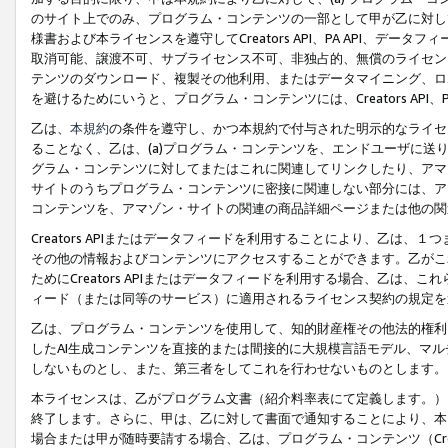
のサイト上でのみ、プログラム・コンテンツの一部として甲が乙に対し
様書および本ライセンスを遵守してCreators API、PA API、
取消可能、譲渡不可、サブライセンス不可、非独占的、無償のライセン
テンツのダウンロード、複製その他利用、またはデータマイニング、ロ
を避けるためにいうと、プログラム・コンテンツには、Creators AP
乙は、
本規約
の条件を遵守し、かつ本規約で付与された明示的なライセ
ることなく、乙は、(a)プログラム・コンテンツを、エンドユーザに
グラム・コンテンツに対してまたはこれに関連してリンクしたり、アマ
サイトのうちプログラム・コンテンツに密接に関連しない部分には、ア
コンテンツを、アマゾン・サイトの関連の商品詳細ページまたは他の関
Creators APIまたはデータフィードを利用することにより、乙は、
その他の情報およびコンテンツにアクセスすることができます。乙がこ
ためにCreators APIまたはデータフィードを利用する場合、乙は、こ
ィード（または同等のサービス）に適用されるライセンス契約の規定を
乙は、プログラム・コンテンツを使用して、知的財産権その他法的権利
したAI生成コンテンツを直接的または間接的に大規模言語モデル、マ
しないものとし、また、第三者をしてこれを行わせないものとします。
本ライセンスは、乙がプログラム文書（紹介料率表にて定義します。）
終了します。さらに、甲は、乙に対して書面で通知することにより、本
場合または甲が随時要請する場合、乙は、プログラム・コンテンツ（Cre