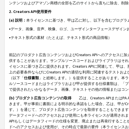
ンテンツおよびアマゾン商標の全部を乙のサイトから直ちに除去、削除
2. Creators API使用要件
(a) 説明：
本ライセンスに基づき、甲は乙に対し、以下を含むプログラ
•データ、画像、音声、映像、ロゴ、ユーザインターフェースデザイン
•テキスト形式の素材（たとえば、テキスト形式の商品情報）
前記のプロダクト広告コンテンツおよびCreators APIへのアクセスに
供することがあります。サンプルソースコードおよびライブラリはそれ
イセンスに基づき乙に提供されます。Creators APIに関連して
上の必要条件ならびにCreators APIの適切な利用に関連するテ
（以下「
仕様書類
」と総称します。）を提供することがあります。本ラ
ルソースコードまたはライブラリおよび甲が提供する仕様書類は、「プ
で提供されたいかなるデータ、画像、テキストその他の情報またはコン
(b) プロダクト広告コンテンツの取得
乙は、Creators APIま
きます。甲が事前に書面による明示的な承認をした場合、乙は、甲がCreator
す。）を通じて、プロダクト広告コンテンツを取得することもできます
データフィードへのアクセスおよび使用にも本ライセンスが適用されます。乙は
APIもしくはデータフィードの仕様を変更、廃止または再発行することがで
ドへのアクセスおよび使用が、その時点で最新の要件（本ライセンスお