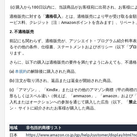
(c) 購入から180日以内に、当該商品がお客様宛に出荷され、お客
適格販売に対する「
適格収入
」とは、適格販売により甲が受け取る金額
ービス料、クレジット［注：Amazonポイントを含みます］、リベー
2. 不適格販売
前記にも関わらず、適格販売が、アソシエイト・プログラム紹介料率表
るその他の条件、仕様書、ステートメントおよびポリシー（以下「
プロ
ります 。
さらに、以下の購入は適格販売の要件を満たすようにみえても、不適格
(a)
本規約
の解除後に購入された商品、
(b) 注文が取り消され、返品または返金が開始された商品、
(c) 「アマゾン」、「Kindle」またはその他のアマゾン商標（甲
形もしくはスペル違い（例えば、「ammazon」、「amaozn」およ
入札またはオークションへの参加を通じて購入した広告（以下、「
禁止
ン・ サイトに紹介されたお客様が購入した商品、
地域
非包括的商標リスト
日本
https://www.amazon.co.jp/gp/help/customer/display.html