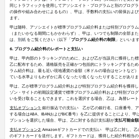
同じトラフィックを使用してアソシエイト・プログラムと別のプログラ
の操作や組み合わせによるもの）、甲は、手数料の支払いの留保および
ます。
甲は随時、アソシエイトが標準プログラム紹介料または特別プログラム
（またいかなる期間にもかかわらず）、甲は、いつでも制限の全部また
は、
別紙
をご覧ください（以下「
プログラム紹介料の制限
」といいま
6. プログラム紹介料のレポートと支払い
甲は、甲内部のトラッキングのために、および乙が当該月に獲得した標
乙に配布するため、適格販売を正確かつ包括的にトラッキングするため
ラム紹介料は、最も近い現地通貨の金額（米ドルの場合はセントなど）
ている水準よりもわずかに高くなったり低くなったりすることがありま
甲は、乙が標準プログラム紹介料および特別プログラム紹介料を獲得し
ゾン・サイトの初期設定通貨で標準プログラム紹介料および特別プログ
いを受け取ることもできます。これを選択する場合、乙は、為替レート
支払オプション1:
銀行振込での支払い 乙が乙の銀行名、口座番号、ア
する場合はABA、IBANおよびBIC番号）を乙に提供することにより
プションを選択した場合、甲は、乙に対する合計支払額が
支払可能金額
支払オプション2:
Amazonギフトカードでの支払い 甲は乙に対し、
のギフトカードを送付します。ギフトカードは、獲得した紹介料相当の