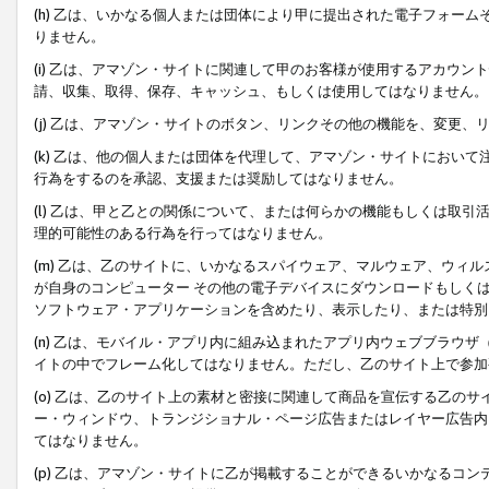
(h) 乙は、いかなる個人または団体により甲に提出された電子フォー
りません。
(i) 乙は、アマゾン・サイトに関連して甲のお客様が使用するアカウ
請、収集、取得、保存、キャッシュ、もしくは使用してはなりません。
(j) 乙は、アマゾン・サイトのボタン、リンクその他の機能を、変更
(k) 乙は、他の個人または団体を代理して、アマゾン・サイトにおい
行為をするのを承認、支援または奨励してはなりません。
(l) 乙は、甲と乙との関係について、または何らかの機能もしくは取
理的可能性のある行為を行ってはなりません。
(m) 乙は、乙のサイトに、いかなるスパイウェア、マルウェア、ウィ
が自身のコンピューター その他の電子デバイスにダウンロードもしく
ソフトウェア・アプリケーションを含めたり、表示したり、または特別
(n) 乙は、モバイル・アプリ内に組み込まれたアプリ内ウェブブラウザ
イトの中でフレーム化してはなりません。ただし、乙のサイト上で参加
(o) 乙は、乙のサイト上の素材と密接に関連して商品を宣伝する乙の
ー・ウィンドウ、トランジショナル・ページ広告またはレイヤー広告内
てはなりません。
(p) 乙は、アマゾン・サイトに乙が掲載することができるいかなるコ