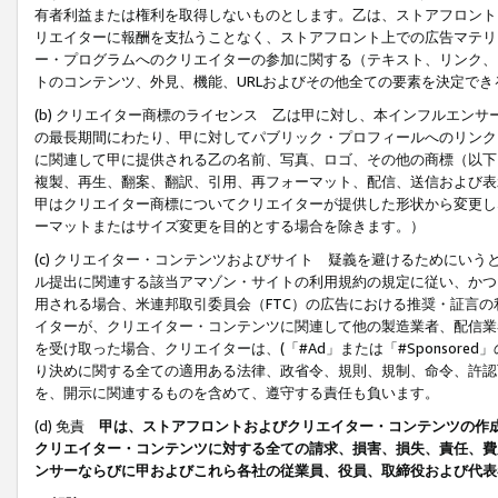
有者利益または権利を取得しないものとします。乙は、ストアフロントに
リエイターに報酬を支払うことなく、ストアフロント上での広告マテリア
ー・プログラムへのクリエイターの参加に関する（テキスト、リンク、
トのコンテンツ、外見、機能、URLおよびその他全ての要素を決定で
(b) クリエイター商標のライセンス 乙は甲に対し、本インフルエン
の最長期間にわたり、甲に対してパブリック・プロフィールへのリンク
に関連して甲に提供される乙の名前、写真、ロゴ、その他の商標（以下
複製、再生、翻案、翻訳、引用、再フォーマット、配信、送信および表
甲はクリエイター商標についてクリエイターが提供した形状から変更し
ーマットまたはサイズ変更を目的とする場合を除きます。）
(c) クリエイター・コンテンツおよびサイト 疑義を避けるためにい
ル提出に関連する該当アマゾン・サイトの利用規約の規定に従い、かつ、
用される場合、米連邦取引委員会（FTC）の広告における推奨・証言
イターが、クリエイター・コンテンツに関連して他の製造業者、配信業
を受け取った場合、クリエイターは、(「#Ad」または「#Sponsor
り決めに関する全ての適用ある法律、政省令、規則、規制、命令、許認
を、開示に関連するものを含めて、遵守する責任も負います。
(d) 免責
甲は、ストアフロントおよびクリエイター・コンテンツの作
クリエイター・コンテンツに対する全ての請求、損害、損失、責任、費
ンサーならびに甲およびこれら各社の従業員、役員、取締役および代表