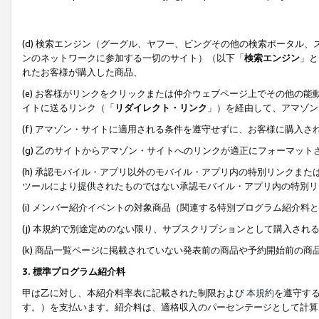
(d) 検索エンジン（グーグル、ヤフー、ビングその他の検索ポータル
ンのネットワークに参加する一切のサイト）（以下「
検索エンジン
」と
れたお客様が購入した商品、
(e) お客様がリンクをクリックまたは仲介ウェブページ上でその他の
イトに送るリンク（「
リダイレクト・リンク
」）を経由して、アマゾン
(f) アマゾン・サイトに適用される条件を遵守せずに、お客様に購入さ
(g) 乙のサイトからアマゾン・サイトへのリンクが適正にフォーマッ
(h) 承認モバイル・アプリ以外のモバイル・アプリ内の特別リンクまたはC
ツールにより提供されたものではない承認モバイル・アプリ内の特別リ
(i) メンバー紹介イベントの対象商品（関連する特別プログラム紹介料と
(j) 本規約で別途定めのない限り、サブスクリプションとして購入され
(k) 商品一覧ページに掲載されていない発表前の商品や予約開始前の商
3. 標準プログラム紹介料
甲は乙に対し、本紹介料率表に記載された制限および
本規約
を遵守す
す。）を支払います。紹介料は、適格収入のパーセンテージとして計算