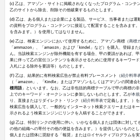
(c) 乙は、アマゾン・サイトに掲載されなくなったプログラム・コン
乙のサイトから除去、削除その他破棄するものとします。
(d) 乙は、ある個人または企業による製品、サービス、当事者または
の資料をプログラム・コンテンツに接近して配置することを含みます。
を含みます。）を使用してはなりません。
(e) 乙は、検索エンジンにおいて使用するために、アマゾン商標（
商標
「ammazon」、「amaozn」および「kindel」など）を購入
ん。当該検索エンジンが除外機能を有する場合、甲の要請があれば、甲
果に伴って乙の宣伝コンテンツを表示させるために使用するキーワード
入札による除外を要請等）ものとします。
(f) 乙は、結果的に有料検索広告が禁止有料プレースメント（
紹介料率
（「amazon」、「Kindle」またはアマゾンもしくはアマゾンの
標用語
」といいます。なお、乙は非包括的商標テーブルで甲の商標の非
上でのキーワード・オークションに参加しないものとします。乙が
本規
り、直接またはリダイレクト・リンク（
紹介料率表
で定義します。）を
検索広告を購入して、一般的なインターネット検索クエリーまたはキー
示されるよう検索エンジンにリンクを入稿することができます。
(g) 乙は、特別リンクの使用に伴い、いかなる個人または団体に対し
の他の組織への寄付その他の便益を含みます。）を提供しないものとし
個人または団体に奨励する「報奨」またはロイヤルティプログラムを実