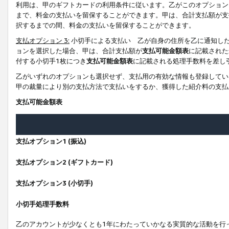
利用は、甲のギフトカードの利用条件に従います。乙がこのオプション
まで、料金の支払いを留保することができます。甲は、合計支払額が支
択するまでの間、料金の支払いを留保することができます。
支払オプション 3:
小切手による支払い 乙が自身の住所を乙に通知し
ョンを選択した場合、甲は、合計支払額が
支払可能金額表
に記載された
付する小切手1枚につき
支払可能金額表
に記載される処理手数料を差し
乙がいずれのオプションも選択せず、支払用の有効な情報も登録してい
甲の裁量により別の支払方法で支払いをするか、獲得した紹介料の支払
支払可能金額表
支払オプション1 (振込)
支払オプション2 (ギフトカード)
支払オプション3 (小切手)
小切手処理手数料
乙のアカウントが少なくとも1年にわたっていかなる実質的な活動を行