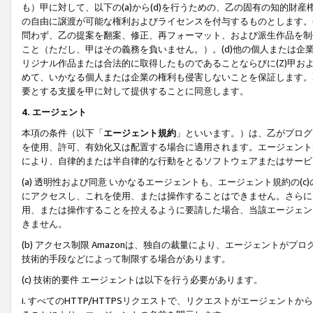
も）甲に対して、以下の(a)から(d)を行うための、乙の固有の知的
の自由に譲渡が可能な権利およびライセンスを付与するものとします。(
問わず、乙の提案を翻案、修正、再フォーマット、および派生作品を制
こと（ただし、甲はその義務を負いません。）。(d)他の個人または企
リジナル作品または合法的に取得したものであることならびに(Z)甲
めて、いかなる個人または企業の権利も侵害しないことを保証します。
要とする支援を甲に対して提供することに同意します。
4. エージェント
本項の条件（以下「
エージェント規約
」といいます。）は、乙がプログ
を使用、許可、有効化又は配置する場合に適用されます。エージェント
により、自律的または半自律的な行動をとるソフトウェアまたはサービ
(a) 透明性および同意 いかなるエージェントも、エージェント規約の
にアクセスし、これを使用、または操作することはできません。さらに、
用、または操作することを控えるように要請した場合、当該エージェン
きません。
(b) アクセス制限 Amazonは、独自の裁量により、エージェント
技術的手段などによって制限する場合があります。
(c) 技術的要件 エージェントは以下を行う必要があります。
i. すべてのHTTP/HTTPSリクエストで、リクエストがエージェ