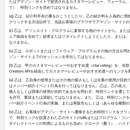
たはアマゾン・サイトで提供されるカスタマーレビュー、フォーラム、
て）、特別リンクを含めてはなりません。
(q) 乙は、
紹介料率表
の裏をかこうとしたり、乙の紹介料を人為的に増
クリックする方法以外で、当該お客様のブラウザでアマゾン・サイトの
(r) 乙は、アソシエイト・プログラムに参加する他のサイトから、ま
ェア経由を含めて）妨害またはリダイレクトしようとしたり、または、
なりません。
(s) 乙は、ロボットまたはソフトウェア・プログラムその他の方法を
ゾン・サイト上でのセッションを作出してはなりません。
(t) 乙は、甲のカスタマーレビューやおすすめ度（star rating
Creators APIを経由してカスタマーレビューやおすすめ度へのリンク
(u) 乙は、乙自身の使用またはその他の個人もしくは企業の使用が目
はメンバー紹介イベント行為を行ってはなりません。乙は、乙の友人、
個人もしくは団体の使用が目的であるかを問わず、特別リンクを通じて
を許可、要請または奨励してはなりません。また、乙は、特別リンクを
バー紹介イベント行為の実施、または再販売もしくは（あらゆる種類の
(v) 乙は、お客様がアマゾン・サイトへ遷移するため特別リンクをク
で、特別リンクが設置された乙のサイトのURLまたはプログラム・コ
ダイレクトページの利用によるものも含め）クローク（覆う）、ハイド