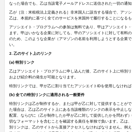
なった場合でも、乙は当該電子メールアドレスに送信された一切の通知
乙が［注：米租税法上定義される］非米国人に該当する場合で、アソシ
乙は、本規約に基づく全てのサービスを米国外で履行することになるも
アソシエイト・プログラムへの参加は無料であり、甲はアソシエイト・
ます。甲はいかなる企業に対しても、甲のアソシエイトに対して有料の
のため、このような企業が（アマゾンの名前を利用しようとする企業で
い。
2. 乙のサイト上のリンク
(a) 特別リンク
乙はアソシエイト・プログラムに申し込んだ後、乙のサイト上に特別リ
および紹介料の発生が可能となります。
特別リンクでは、甲が乙に割り当てたアソシエイトIDを使用しなけれ
(b) 全ての特別リンクに適用される一般要件
特別リンクは乙が制作するか、または甲が乙に対して提供することがで
た場合は、乙は乙のサイト上にある当該種類のリンクの表示を中止しな
配置、ならびに（乙が制作したか甲が乙に対して提供したかを問わず）
切なフォーマットを含むことを確認する責任を単独で負います。乙は、
別リンクは、乙のサイトから直接アクセスしなければなりません。例えば、