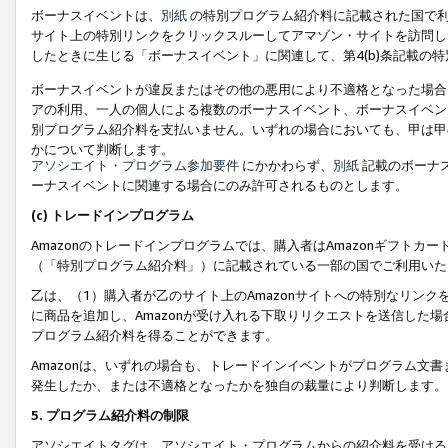
ボーナスイベントは、
別紙
の特別プログラム紹介料に記載された国で利
サイト上の特別リンクをクリックスルーしてアマゾン・サイトを訪問した
したときに生じる「ボーナスイベント」に関連して、第4(b)条記載の
ボーナスイベントが違反またはその他の悪用により不適格となった場合
アの利用、一人の個人による複数のボーナスイベント、ボーナスイベン
別プログラム紹介料を支払いません。いずれの場合においても、甲は甲
かについて判断します。
アソシエイト・プログラム参加要件
にかかわらず、
別紙
記載のボーナ
ーナスイベントに関連する場合にのみ許可されるものとします。
(c) トレードインプログラム
Amazonのトレードインプログラムでは、購入者はAmazonギフト
（「特別プログラム紹介料」）に記載されている一部の国でご利用いた
乙は、（1）購入者が乙のサイト上のAmazonサイトへの特別なリン
に商品を追加し、Amazonが受け入れる下取りリクエストを送信した場
プログラム紹介料を得ることができます。
Amazonは、いずれの場合も、トレードインイベントがプログラム文書
発生したか、または不適格となったかを独自の裁量により判断します。
5. プログラム紹介料の制限
アソシエイトタグは、アソシエイト・プログラムからの紹介料を受ける