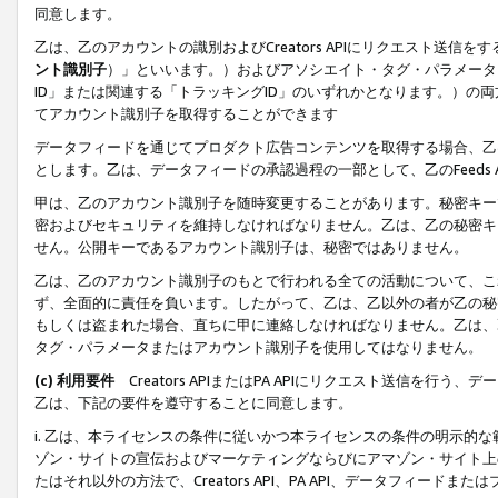
同意します。
乙は、乙のアカウントの識別およびCreators APIにリクエスト送
ント識別子
）」といいます。）およびアソシエイト・タグ・パラメータ（
ID」または関連する「トラッキングID」のいずれかとなります。）の両方
てアカウント識別子を取得することができます
データフィードを通じてプロダクト広告コンテンツを取得する場合、乙は、Cre
とします。乙は、データフィードの承認過程の一部として、乙のFeeds
甲は、乙のアカウント識別子を随時変更することがあります。秘密キー
密およびセキュリティを維持しなければなりません。乙は、乙の秘密キ
せん。公開キーであるアカウント識別子は、秘密ではありません。
乙は、乙のアカウント識別子のもとで行われる全ての活動について、こ
ず、全面的に責任を負います。したがって、乙は、乙以外の者が乙の秘
もしくは盗まれた場合、直ちに甲に連絡しなければなりません。乙は、
タグ・パラメータまたはアカウント識別子を使用してはなりません。
(c) 利用要件
Creators APIまたはPA APIにリクエスト送信を
乙は、下記の要件を遵守することに同意します。
i. 乙は、本ライセンスの条件に従いかつ本ライセンスの条件の明示的
ゾン・サイトの宣伝およびマーケティングならびにアマゾン・サイト上
たはそれ以外の方法で、Creators API、PA API、データフィー