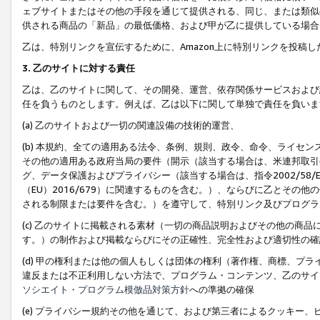
ェブサイトまたはその他の手段を通じて提供される、同じ、または類似
供される商品の「新品」の最低価格、および甲が乙に提供している場合
乙は、特別リンクを宣伝するために、Amazon上に特別リンクを投稿し
3. 乙のサイトに対する責任
乙は、乙のサイトに関して、その開発、運営、依存関係サービスおよび
任を負うものとします。例えば、乙は以下に関して単独で責任を負いま
(a) 乙のサイトおよび一切の関連設備の技術的運営、
(b) 本規約、全ての適用ある法令、条例、規則、政令、命令、ライセ
その他の適用ある政府当局の要件（開示（該当する場合は、米連邦取引
グ、データ保護およびプライバシー（該当する場合は、指令2002/58
（EU）2016/679）に関連するものを含む。）、ならびに乙とそ
される制限または要件を含む。）を遵守して、特別リンク及びプログラ
(c) 乙のサイトに掲載される素材（一切の商品説明およびその他の商
す。）の制作および掲載ならびにその正確性、完全性および適切性の確
(d) 甲の権利または他の個人もしくは団体の権利（著作権、商標、プ
違反または不正利用しない方法で、プログラム・コンテンツ、乙のサイ
ソシエイト・プログラム模倣品対策方針
への準拠の確保
(e) プライバシー規約その他を通じて、および第三者によるクッキー