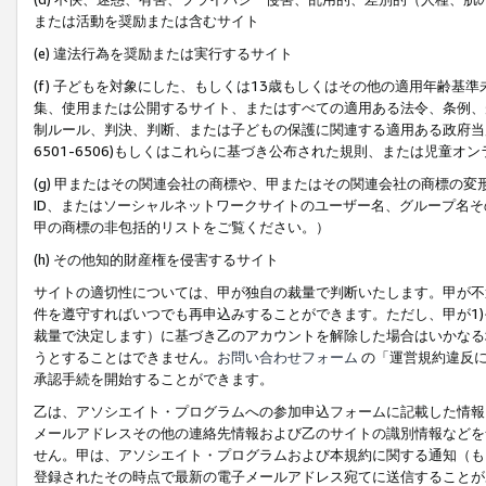
または活動を奨励または含むサイト
(e) 違法行為を奨励または実行するサイト
(f) 子どもを対象にした、もしくは13歳もしくはその他の適用年齢
集、使用または公開するサイト、またはすべての適用ある法令、条例、
制ルール、判決、判断、または子どもの保護に関連する適用ある政府当局の要
6501-6506)もしくはこれらに基づき公布された規則、または児童オ
(g) 甲またはその関連会社の商標や、甲またはその関連会社の商標の
ID、またはソーシャルネットワークサイトのユーザー名、グループ名
甲の商標の非包括的リストをご覧ください。）
(h) その他知的財産権を侵害するサイト
サイトの適切性については、甲が独自の裁量で判断いたします。甲が不
件を遵守すればいつでも再申込みすることができます。ただし、甲が1)
裁量で決定します）に基づき乙のアカウントを解除した場合はいかなる
うとすることはできません。
お問い合わせフォーム
の「運営規約違反に
承認手続を開始することができます。
乙は、アソシエイト・プログラムへの参加申込フォームに記載した情報
メールアドレスその他の連絡先情報および乙のサイトの識別情報などを
せん。甲は、アソシエイト・プログラムおよび本規約に関する通知（も
登録されたその時点で最新の電子メールアドレス宛てに送信することが