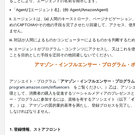
ることにより、エージェントの名前を開示します。
• 「Agent/ [エージェント名]」(例: Agent/AmazonAgent)
ii. エージェントは、(a) 人間のキーストローク、ページナビゲーシ
めのCAPTCHAやその他の手段を完了させたり回避して、アクセス、
ません。
iii. 対話が人間によるものかコンピューターによるものかを判断する
iv. エージェントがプログラム・コンテンツにアクセスし、又はこれ
ことを目的とした手段を迂回その他回避しないでください。
アマゾン・インフルエンサー・プログラム・
アソシエイト・プログラム「
アマゾン・インフルエンサー・プログラム
program.amazon.com/influencers
をご覧ください。）乙は、アソシエ
環として、消費者の購入を促進するソーシャルメディアのプレゼンスと
ー・プログラムに参加するには、資格を有するアソシエイト（以下「
イ
す。）は、アマゾンの質的量的基準を満たし、登録プロセスを完了し、
しなければなりません。
1.
登録情報、ストアフロント