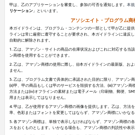
甲は、乙のアプリケーションを審査し、参加の可否を通知します。
本規
リケーション
」といいます。
アソシエイト・プログラム商
本ガイドラインは、プログラム・コンテンツの一部として甲が乙に提供
ラインは常に厳密に遵守することが要求され、本ガイドラインに違反し
自動的に解除されます。
1. 乙は、アマゾン・サイトの商品の在庫状況およびこれに対応する
ン商標を使用することができます。
2. 乙は、アマゾン商標の使用に際し、(i)本ガイドラインの最新版、およ
ません。
3. 乙は、プログラム文書で具体的に承認された目的に限り、アマゾン
(ii)甲、甲の商品もしくは甲のサービスを毀損する方法、(iii)アマ
方法または(iv)オフラインの素材または電子メール（印刷物、郵便、S
用または表示してはなりません。
4. 甲は、乙が使用するアマゾン商標の画像を提供します。乙は、方
率、色彩またはフォントを変更してはならず、アマゾン商標にいかなる
5. 各アマゾン商標は、単独で表示しなければならず、アマゾン商標
スをおくものとします。いかなる場合も、アマゾン商標の判読性や表示