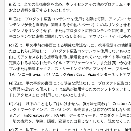
ii. 乙は、全ての仕様書類を含め、本ライセンスその他のプログラム
および資料を遵守するものとします。
iii. 乙は、プロダクト広告コンテンツを使用する際は毎回、アマゾ
ンテンツが最も直接的に関連するその他のページ）にのみリンクさせる
ンテンツをリンクさせず、またはプロダクト広告コンテンツに関連して
告コンテンツに密接に関連していない部分は、アマゾン・サイト以外の
(d) 乙は、甲の事前の書面による明確な承諾なしに、携帯電話その他
たはこれらに関連して、プロダクト広告コンテンツを使用しないものと
由してアクセスされる携帯端末用に最適化されていないサイト等の当該端
定義される承認されたモバイル・アプリケーション、または(3)いか
ブルまたは衛星ボックス、ストリーミングビデオプレイヤー、ブルーレイ
TV、ソニーBravia、パナソニックViera Cast、Vizioインター
(e) 乙は、甲の事前の書面による明確な承諾なしに、プロダクト広告
で商品を提供する個人もしくは企業が使用するためのソフトウェアもしくはその
ドにアクセスまたは利用しないものとします。
(f) 乙は、以下のことをしてはいけません。(i)方法を問わず、Creator
レクトマーケティング、スパミング、販売者または顧客が希望しない連
ること、(iii)Creators API、PA API、データフィード、プ
一切の表示を、削除、隠蔽、変更または見えなくしたり、読めなくした
(g) 乙は、以下のことをしたり、またはしようとしてはいけません。(