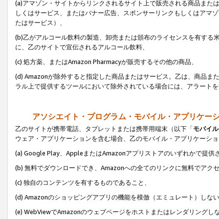
(a)アマゾン・サイトからリンクされるサイト上で販売される商品またはサ
しくはサービス、またはバナー広告、スポンサーリンクもしくはアマゾ
たはサービス）、
(b)乙がアルコール飲料の製造、卸売または頒布のライセンスを有す
に、乙のサイトで宣伝されるアルコール飲料、
(c) 処方薬、またはAmazon Pharmacyが販売するその他の商品、
(d) Amazonが除外すると指定した商品またはサービス。乙は、商品また
ラル上で提供するツールにおいて除外されている場合には、アラートを
アソシエイト・プログラム・モバイル・アプリケー
乙のサイトが携帯電話、タブレットまたは携帯用端末（以下「
モバイル
ウェア・アプリケーションを含む場合、乙のモバイル・アプリケーショ
(a) Google Play、AppleまたはAmazonアプリストアのいずれかで
(b) 無料でダウンロードでき、Amazonへの全てのリンクに無料でアク
(c) 独自のコンテンツを有するものであること、
(d) Amazonのショッピングアプリの機能を模倣（エミュレート）しな
(e) WebViewでAmazonのウェブページをホストまたはレンダリング