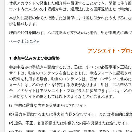
休眠アカウントで発生した紹介料を留保することができ、閉鎖に伴う留
ウント内の未払いの未収紹介料は、適用法による国庫返納または時効に
本規約に記載の全ての控除または留保により差し引かれたうえで乙にな
済を構成します。
理由の如何を問わず、乙に超過金が支払われた場合、甲が本規約に基づ
ページ上部に戻る
アソシエイト・プロ
1. 参加申込みおよび参加資格
参加申込みの手続きを開始するには、乙は、すべての必要事項を正確に
サイトは、独自のコンテンツを含むとともに、申込フォームに記載され
の資料を利用する場合、独自のコンテンツは、乙がコンテンツに含めた
ォームには、乙のサイトを特定する必要があります。甲は、乙の申込フ
合、乙のサイトはアソシエイト・プログラムに参加できず、乙は、乙の
不適切なサイトの例としては以下のようなものが含まれます。
(a) 性的に露骨な内容を奨励または含むサイト
(b) 暴力を奨励するまたは暴力的内容を含むサイト、または潜在的に
(c) 虚偽、不正、名誉毀損または中傷的な内容を奨励または含むサイト
(d) 不快、迷惑、有害、プライバシー侵害、乱用的、差別的（人種、