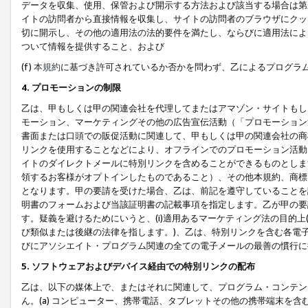
データを収集、使用、保管および開示する方法および該当する場合は第
イトの訪問者から直接情報を収集し、サイトの訪問者のブラウザにクッ
切に開示し、その他の適用法の法的要件を満たし、ならびに適用法によ
ついて情報を提供すること、および
(f)
本規約
に基づき許可されているか否かを問わず、乙によるプログラ
4. プロモーションの制限
乙は、甲もしくは甲の関連会社を代理してまたはアマゾン・サイトもし
モーション、マーケティングその他の広告宣伝活動（「プロモーション
書面または口頭での販促活動に関連して、甲もしくは甲の関連会社の商
リンクを使用することなどにより、オフラインでのプロモーション活動
イトのダイレクトメールに特別リンクを含めることができるものとしま
領するお客様がオプトインしたものであること）、その他本規約、商標
となります。甲の要請を受けた場合、乙は、前記を遵守していることを
明書のフォームおよび当該証明書の記載事項を指定します。乙が甲の要
す。疑義を避けるためにいうと、(i)適用あるマーケティング法の目的上(例
び類似または後継の法律を指します。)、乙は、特別リンクを含む各電子
びにアソシエイト・プログラム関連の全ての電子メールの最善の慣行に
5. ソフトウェアおよびデバイス経由での特別リンクの配布
乙は、以下の媒体上で、またはそれに関連して、プログラム・コンテン
ん。(a) コンピューター、携帯電話、タブレットその他の携帯端末を