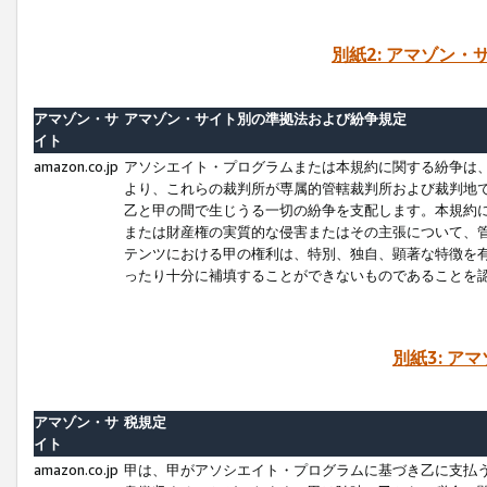
別紙2: アマゾン
アマゾン・サ
アマゾン・サイト別の準拠法および紛争規定
イト
amazon.co.jp
アソシエイト・プログラムまたは本規約に関する紛争は
より、これらの裁判所が専属的管轄裁判所および裁判地
乙と甲の間で生じうる一切の紛争を支配します。本規約
または財産権の実質的な侵害またはその主張について、
テンツにおける甲の権利は、特別、独自、顕著な特徴を
ったり十分に補填することができないものであることを
別紙3: ア
アマゾン・サ
税規定
イト
amazon.co.jp
甲は、甲がアソシエイト・プログラムに基づき乙に支払