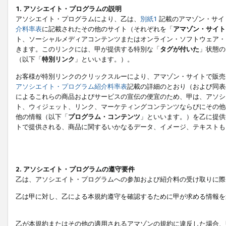
1. アソシエイト・プログラムの説明
アソシエイト・プログラムにより、乙は、
別紙1
記載のアマゾン・サイ
介料率表
に記載されたその他のサイト（それぞれを「
アマゾン・サイト
ト、ソーシャルメディアコンテンツまたはオンライン・ソフトウェア・
きます。このリンクには、甲が提供する特別な「
タグが付いた
」状態の
（以下「
特別リンク
」といいます。）。
お客様が特別リンクのクリックスルーにより、アマゾン・サイトで販売
アソシエイト・プログラム紹介料率表
記載の詳細のとおり（および同表
によるこれらの商品およびサービスの宣伝の便宜のため、甲は、アソシ
ト、ウィジェット、リンク、マーケティングコンテンツならびにその他
他の情報（以下「
プログラム・コンテンツ
」といいます。）を乙に提供
トで提供される、商品に関するいかなるデータ、イメージ、テキストも
2. アソシエイト・プログラムの遵守要件
乙は、アソシエイト・プログラムへの参加および紹介料の受け取りに際
乙は甲に対し、乙による本規約遵守を確認するために甲が求める情報を
乙が本規約またはその他の適用されるアマゾンの規約に違反した場合、