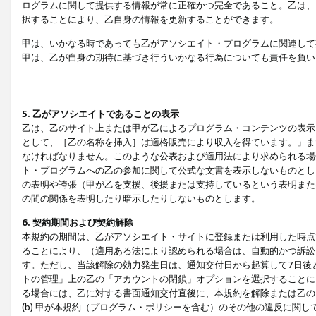
ログラムに関して提供する情報が常に正確かつ完全であること。乙は、
択することにより、乙自身の情報を更新することができます。
甲は、いかなる時であっても乙がアソシエイト・プログラムに関連して
甲は、乙が自身の期待に基づき行ういかなる行為についても責任を負い
5. 乙がアソシエイトであることの表示
乙は、乙のサイト上または甲が乙によるプログラム・コンテンツの表示ま
として、［乙の名称を挿入］は適格販売により収入を得ています。」ま
なければなりません。このような公表および適用法により求められる場
ト・プログラムへの乙の参加に関して公式な文書を表示しないものとし
の表明や誇張（甲が乙を支援、後援または支持しているという表明また
の間の関係を表明したり暗示したりしないものとします。
6. 契約期間および契約解除
本規約の期間は、乙がアソシエイト・サイトに登録または利用した時点
ることにより、（適用ある法により認められる場合は、自動的かつ訴訟
す。ただし、当該解除の効力発生日は、通知交付日から起算して7日後
トの管理」上の乙の「アカウントの閉鎖」オプションを選択することに
る場合には、乙に対する書面通知交付直後に、本規約を解除または乙のア
(b) 甲が本規約（プログラム・ポリシーを含む）のその他の違反に関し