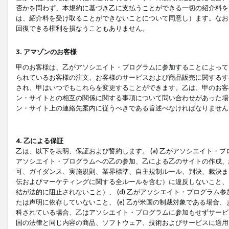
否かを問わず、本規約に基づき乙に支払うことができる一切の紹介料を
は、紹介料を受け取ることができないことについて同意し）ます。なお
回復できる権利を損なうこともありません。
3. アマゾンのお客様
甲のお客様は、乙がアソシエイト・プログラムに参加することによって
られているお客様の注文、お客様のサービスおよび商品販売に関するす
され、甲はいつでもこれらを変更することができます。乙は、甲のお客
ン・サイトとの相互の関係に関する事項について問い合わせがあった場
ン・サイト上の連絡先案内に従うべきである旨述べなければなりません
4. 乙による保証
乙は、以下を表明、保証および誓約します。 (a) 乙がアソシエイト・
アソシエイト・プログラムへの乙の参加、乙による乙のサイトの作成、
可、ガイダンス、実施規則、業界標準、自主規制ルール、判決、裁決ま
伝およびマーケティングに関する全ルールを含む）に違反しないこと、 
結が法的に阻止されないこと）、 (d) 乙がアソシエイト・プログラ
たは声明に依存していないこと、 (e) 乙が米国の制裁対象である場
科されている場合、乙はアソシエイト・プログラムに参加もせずサービス
国の法律と同じ内容の商品、ソフトウェア、技術およびサービスに適用さ