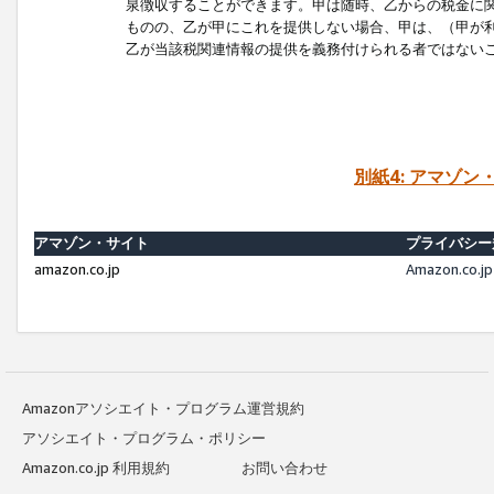
泉徴収することができます。甲は随時、乙からの税金に
ものの、乙が甲にこれを提供しない場合、甲は、（甲が
乙が当該税関連情報の提供を義務付けられる者ではない
別紙4: アマゾ
アマゾン・サイト
プライバシー
amazon.co.jp
Amazon.c
Amazonアソシエイト・プログラム運営規約
アソシエイト・プログラム・ポリシー
Amazon.co.jp 利用規約
お問い合わせ