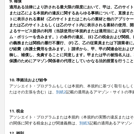
9. 補償
適用ある法律により許される最大限の限度において、甲は、乙のサイト
または乙による本規約の違反に関するあらゆる事柄について、直接または
トに表示される素材（乙のサイトまたはこれらの素材と他のアプリケーシ
または乙のサイト上もしくは乙のサイト内に表示される素材の使用、開発
よるサービス提供の利用（当該使用が本規約または適用法により認可され
ム・ポリシーを含みます。）の条件の違反、 (E) 乙の税金および関
の義務または関税の履行不履行、 (F) 乙、乙の従業員または下請業
び経費（弁護士費用を含みます。）請求から、甲、甲の関連会社および
御し、補償し、免責することに同意します。甲または甲の被指名人は、
保護のためにアマゾン関係者の代理としていかなる法的措置を行うこと
10. 準拠法および紛争
アソシエイト・プログラムもしくは本規約、本規約に基づく取引もしく
たはその主張を含む）は、
別紙2
記載の適用あるアマゾン・サイトの準
11. 税金
アソシエイト・プログラムまたは本規約（本規約の実際の違反またはそ
の関係に関する税金および関連義務は、
別紙3
記載の適用あるアマゾン
12. 雑則