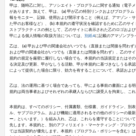
甲は、随時乙に対し、アソシエイト・プログラムに関する通知（電子メ
があります。加えて、甲は、 (a) 甲が乙の特別リンクおよびプログ
報をモニター、記録、使用および開示すること（例えば、アマゾン・サ
た甲のお客様など）、 (b) 本規約の遵守状況を確認するために乙のサイ
ストプラクティスの例として、乙のサイトに表示された乙のロゴおよび
甲による個人情報の取扱方法については、
別紙4
に記載のアマゾンプラ
乙は、 (a) 甲および甲の関連会社がいつでも（直接または間接を問わず
および甲の関連会社がいつでも（直接または間接を問わず）、乙のサイ
規約の規定を厳密に履行しない場合でも、本規約の当該規定またはその他
る決定及び更新、甲がなしうる活動、甲が本規約に基づきなしうる承認
によって提供した場合に限り、効力を有することについて、承諾および
乙は、法の運用に基づく場合であっても、甲による事前の書面による明
規約は両当事者およびそれぞれの承継人ならびに譲受人を拘束し、これ
本規約は、すべてのポリシー、付属書類、仕様書、ガイドライン、別表
ル、サブプログラム、および機能に適用されるその他のポリシーの最新
ー
」といいます。）を組み入れ、乙は、これらを遵守することについて
先します。本規約と、別のアフィリエイト・マーケティング・プログラ
ては当該契約が優先します。本規約（プログラム・ポリシーを含む）は