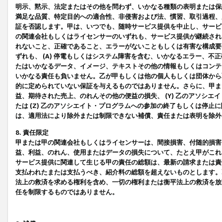
明示、黙示、法定またはその他を問わず、いかなる種類の表明または保
満足な品質、特定目的への適合性、非侵害および法、慣習、取引過程、
証を否認します。甲は、いつでも、随時サービス提供を中止し、サービ
の関連会社もしくはライセンサーのいずれも、サービス提供が継続され
れないこと、正確であること、エラーがないこともしくは有害な構成要
ずれも、 (A) 停電もしくはシステム障害を含む、いかなるエラー、不
たはいかなるデータ、イメージ、テキストその他の情報もしくはコンテ
いかなる責任も負いません。乙が甲もしくは他の個人もしくは団体から
的に定められていない保証を与えるものではありません。さらに、甲また
益、期待された売上、のれんその他の便益の損失、 (Y) 乙のアソシ
たは (Z) 乙のアソシエイト・プログラムへの参加の終了もしくは停
は、適用法により除外または制限できない補償、責任または表明を除外
8. 責任限定
甲または甲の関連会社もしくはライセンサーは、間接損害、付随的損害
益、利益、のれん、使用またはデータの損失について、たとえ甲がこれ
サービス提供に関連して生じる甲の責任の総額は、最新の請求または責
支払われたまたは支払うべき、紹介料の総額を超えないものとします。
法上の救済を求める権利を含め、一切の権利または衡平法上の救済を放
任を制限するものではありません。