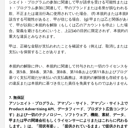
シエイト・プログラムの参加に関連して甲が請求を受ける可能性または責
ト・プログラム参加に関連して、甲のブランドまたは名誉が損なわれる可
欺、不正または違法行為に使用されていた場合、 (f) 本規約または
該当する可能性があると、甲が信じる場合、 (g) 甲または乙と関係
て、甲が以前に本規約を解除（もしくは乙のアカウントを停止）した場合
合。疑義を避けるためにいうと、上記(a)の目的に限定されず、本規約
重大な違反とみなされます。
甲は、正確な金額が支払われたことを確認する（例えば、取消しまたは
支払いを保留することがあります。
本規約の解除に伴い、本規約に関連して付与された一切のライセンスを
条、第5条、第6条、第7条、第8条、第10条および第11条およびプ
基づく支払可能だが未払いの支払義務は、本規約の解除後も存続するも
の違反または本規約に基づき生じた責任を免責するものではありません
7. 無保証
アソシエイト・プログラム、アマゾン・サイト、アマゾン・サイト上で
Product Advertising API、データフィード、プロダクト
す）および一切のテクノロジー、ソフトウェア、機能、素材、データ、
甲または甲の関連会社もしくライセンサーによりまたはこれらに代わる
します。）は、「現状有姿」、「提供されているまま」で提供されます