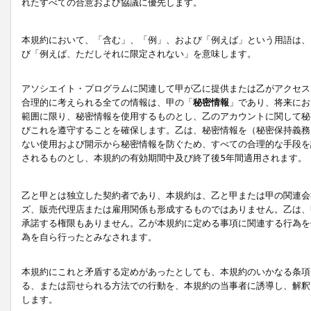
れたすべての合意および協議に優先します。
本規約において、「含む」、「例」、および「例えば」という用語は、
び「例えば、ただしそれに限定されない」を意味します。
アソシエイト・プログラムに関連して甲が乙に提供または乙がアクセス
合理的に考えられる全ての情報は、甲の「
秘密情報
」であり、将来にお
範囲に限り、秘密情報を使用するものとし、乙のアカウントに関して秘
びこれを遵守することを確保します。乙は、秘密情報を（秘密保持義務
ない使用および開示から秘密情報を防ぐため、すべての合理的な手段を
されるものとし、本規約の有効期間中及び終了後5年間適用されます。
乙と甲とは独立した契約者であり、本規約は、乙と甲または甲の関連会
ズ、販売代理店または雇用関係も形成するものではありません。乙は、
承諾する権限もありません。乙が本規約に定める事項に関連する行為を
為を自ら行ったとみなされます。
本規約にこれと矛盾する定めがあったとしても、本規約のいかなる条項
る、または罰せられる方法での行動を、本規約の当事者に誘導し、解釈
します。