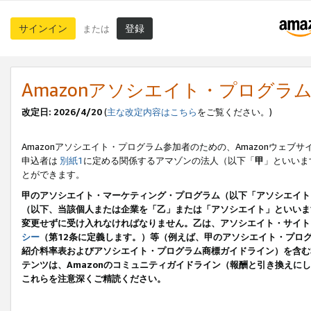
サインイン
登録
または
Amazonアソシエイト・プログラ
改定日: 2026/4/20
(
主な改定内容はこちら
をご覧ください。)
Amazonアソシエイト・プログラム参加者のための、Amazonウェブサ
申込者は
別紙1
に定める関係するアマゾンの法人（以下「
甲
」といいま
とができます。
甲のアソシエイト・マーケティング・プログラム（以下「アソシエイト
（以下、当該個人または企業を「乙」または「アソシエイト」といいま
変更せずに受け入れなければなりません。乙は、アソシエイト・サイト
シー
（第12条に定義します。）等（例えば、甲のアソシエイト・プロ
紹介料率表およびアソシエイト・プログラム商標ガイドライン）を含む本規
テンツは、Amazonのコミュニティガイドライン（報酬と引き換え
これらを注意深くご精読ください。