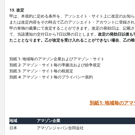
13. 改定
甲は、本規約に定める条件を、アソシエイト・サイト上に改定のお知ら
または改定内容をその時点で乙のアソシエイト・アカウントに登録され
甲の単独の裁量にて改定することができます。改定の発効日は、記載さ
て、当該通知の交付日から7日以降の日とします。
改定の発効日以後も
たこととなります。乙が改定を受け入れることができない場合、乙の唯
別紙 1: 地域毎のアマゾン企業およびアマゾン・サイト
別紙 2: アマゾン・サイト毎の準拠法および紛争規定
別紙 3: アマゾン・サイト毎の税規定
別紙 4: アマゾン・サイト毎のプライバシー規約
別紙1: 地域毎のア
地域
アマゾン企業
日本
アマゾンジャパン合同会社