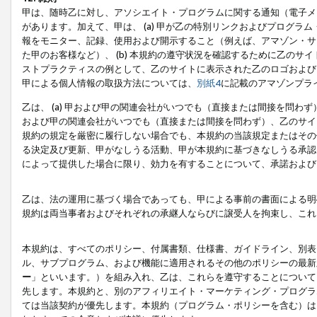
甲は、随時乙に対し、アソシエイト・プログラムに関する通知（電子メ
があります。加えて、甲は、 (a) 甲が乙の特別リンクおよびプログ
報をモニター、記録、使用および開示すること（例えば、アマゾン・サ
た甲のお客様など）、 (b) 本規約の遵守状況を確認するために乙のサイ
ストプラクティスの例として、乙のサイトに表示された乙のロゴおよび
甲による個人情報の取扱方法については、
別紙4
に記載のアマゾンプラ
乙は、 (a) 甲および甲の関連会社がいつでも（直接または間接を問わず
および甲の関連会社がいつでも（直接または間接を問わず）、乙のサイ
規約の規定を厳密に履行しない場合でも、本規約の当該規定またはその他
る決定及び更新、甲がなしうる活動、甲が本規約に基づきなしうる承認
によって提供した場合に限り、効力を有することについて、承諾および
乙は、法の運用に基づく場合であっても、甲による事前の書面による明
規約は両当事者およびそれぞれの承継人ならびに譲受人を拘束し、これ
本規約は、すべてのポリシー、付属書類、仕様書、ガイドライン、別表
ル、サブプログラム、および機能に適用されるその他のポリシーの最新
ー
」といいます。）を組み入れ、乙は、これらを遵守することについて
先します。本規約と、別のアフィリエイト・マーケティング・プログラ
ては当該契約が優先します。本規約（プログラム・ポリシーを含む）は