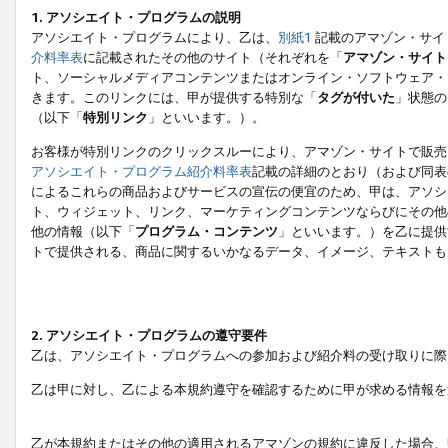
1. アソシエイト・プログラムの説明
アソシエイト・プログラムにより、乙は、
別紙1
記載のアマゾン・サイ
介料率表
に記載されたその他のサイト（それぞれを「
アマゾン・サイト
ト、ソーシャルメディアコンテンツまたはオンライン・ソフトウェア・
きます。このリンクには、甲が提供する特別な「
タグが付いた
」状態の
（以下「
特別リンク
」といいます。）。
お客様が特別リンクのクリックスルーにより、アマゾン・サイトで販売
アソシエイト・プログラム紹介料率表
記載の詳細のとおり（および同表
によるこれらの商品およびサービスの宣伝の便宜のため、甲は、アソシ
ト、ウィジェット、リンク、マーケティングコンテンツならびにその他
他の情報（以下「
プログラム・コンテンツ
」といいます。）を乙に提供
トで提供される、商品に関するいかなるデータ、イメージ、テキストも
2. アソシエイト・プログラムの遵守要件
乙は、アソシエイト・プログラムへの参加および紹介料の受け取りに際
乙は甲に対し、乙による本規約遵守を確認するために甲が求める情報を
乙が本規約またはその他の適用されるアマゾンの規約に違反した場合、