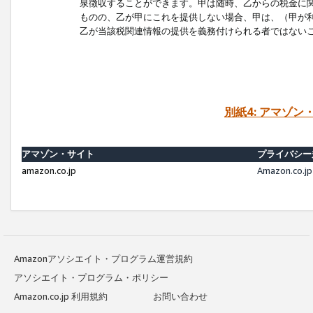
泉徴収することができます。甲は随時、乙からの税金に
ものの、乙が甲にこれを提供しない場合、甲は、（甲が
乙が当該税関連情報の提供を義務付けられる者ではない
別紙4: アマゾ
アマゾン・サイト
プライバシー
amazon.co.jp
Amazon.c
Amazonアソシエイト・プログラム運営規約
アソシエイト・プログラム・ポリシー
Amazon.co.jp 利用規約
お問い合わせ