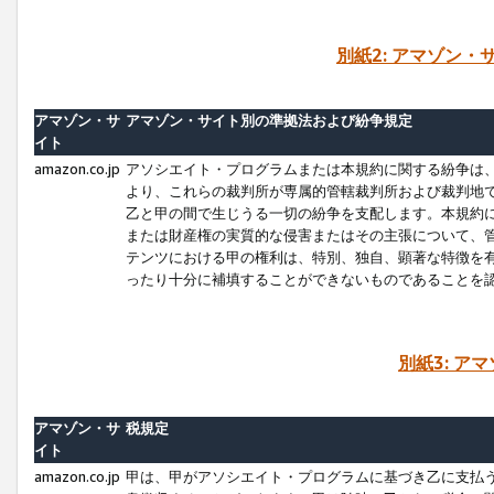
別紙2: アマゾン
アマゾン・サ
アマゾン・サイト別の準拠法および紛争規定
イト
amazon.co.jp
アソシエイト・プログラムまたは本規約に関する紛争は
より、これらの裁判所が専属的管轄裁判所および裁判地
乙と甲の間で生じうる一切の紛争を支配します。本規約
または財産権の実質的な侵害またはその主張について、
テンツにおける甲の権利は、特別、独自、顕著な特徴を
ったり十分に補填することができないものであることを
別紙3: ア
アマゾン・サ
税規定
イト
amazon.co.jp
甲は、甲がアソシエイト・プログラムに基づき乙に支払