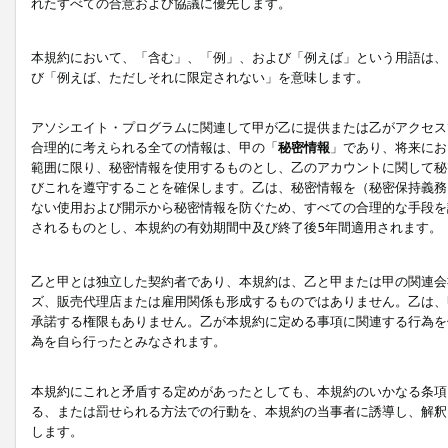
れたすべての合意および協議に優先します。
本規約において、「含む」、「例」、および「例えば」という用語は、
び「例えば、ただしそれに限定されない」を意味します。
アソシエイト・プログラムに関連して甲が乙に提供または乙がアクセス
合理的に考えられる全ての情報は、甲の「
秘密情報
」であり、将来にお
範囲に限り、秘密情報を使用するものとし、乙のアカウントに関して秘
びこれを遵守することを確保します。乙は、秘密情報を（秘密保持義務
ない使用および開示から秘密情報を防ぐため、すべての合理的な手段を
されるものとし、本規約の有効期間中及び終了後5年間適用されます。
乙と甲とは独立した契約者であり、本規約は、乙と甲または甲の関連会
ズ、販売代理店または雇用関係も形成するものではありません。乙は、
承諾する権限もありません。乙が本規約に定める事項に関連する行為を
為を自ら行ったとみなされます。
本規約にこれと矛盾する定めがあったとしても、本規約のいかなる条項
る、または罰せられる方法での行動を、本規約の当事者に誘導し、解釈
します。