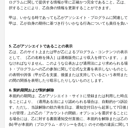
ログラムに関して提供する情報が常に正確かつ完全であること。乙は、
択することにより、乙自身の情報を更新することができます。
甲は、いかなる時であっても乙がアソシエイト・プログラムに関連して
甲は、乙が自身の期待に基づき行ういかなる行為についても責任を負い
5. 乙がアソシエイトであることの表示
乙は、乙のサイト上または甲が乙によるプログラム・コンテンツの表示ま
として、［乙の名称を挿入］は適格販売により収入を得ています。」ま
なければなりません。このような公表および適用法により求められる場
ト・プログラムへの乙の参加に関して公式な文書を表示しないものとし
の表明や誇張（甲が乙を支援、後援または支持しているという表明また
の間の関係を表明したり暗示したりしないものとします。
6. 契約期間および契約解除
本規約の期間は、乙がアソシエイト・サイトに登録または利用した時点
ることにより、（適用ある法により認められる場合は、自動的かつ訴訟
す。ただし、当該解除の効力発生日は、通知交付日から起算して7日後
トの管理」上の乙の「アカウントの閉鎖」オプションを選択することに
る場合には、乙に対する書面通知交付直後に、本規約を解除または乙のア
(b) 甲が本規約（プログラム・ポリシーを含む）のその他の違反に関し