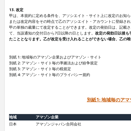
13. 改定
甲は、本規約に定める条件を、アソシエイト・サイト上に改定のお知ら
または改定内容をその時点で乙のアソシエイト・アカウントに登録され
甲の単独の裁量にて改定することができます。改定の発効日は、記載さ
て、当該通知の交付日から7日以降の日とします。
改定の発効日以後も
たこととなります。乙が改定を受け入れることができない場合、乙の唯
別紙 1: 地域毎のアマゾン企業およびアマゾン・サイト
別紙 2: アマゾン・サイト毎の準拠法および紛争規定
別紙 3: アマゾン・サイト毎の税規定
別紙 4: アマゾン・サイト毎のプライバシー規約
別紙1: 地域毎のア
地域
アマゾン企業
日本
アマゾンジャパン合同会社