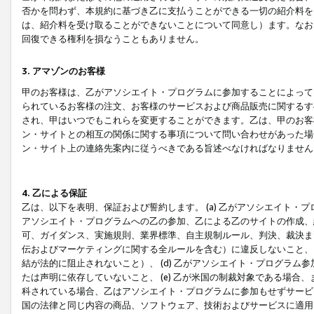
否かを問わず、本規約に基づき乙に支払うことができる一切の紹介料を
は、紹介料を受け取ることができないことについて同意し）ます。なお
回復できる権利を損なうこともありません。
3. アマゾンのお客様
甲のお客様は、乙がアソシエイト・プログラムに参加することによって
られているお客様の注文、お客様のサービスおよび商品販売に関するす
され、甲はいつでもこれらを変更することができます。乙は、甲のお客
ン・サイトとの相互の関係に関する事項について問い合わせがあった場
ン・サイト上の連絡先案内に従うべきである旨述べなければなりません
4. 乙による保証
乙は、以下を表明、保証および誓約します。 (a) 乙がアソシエイト・
アソシエイト・プログラムへの乙の参加、乙による乙のサイトの作成、
可、ガイダンス、実施規則、業界標準、自主規制ルール、判決、裁決ま
伝およびマーケティングに関する全ルールを含む）に違反しないこと、 
結が法的に阻止されないこと）、 (d) 乙がアソシエイト・プログラ
たは声明に依存していないこと、 (e) 乙が米国の制裁対象である場
科されている場合、乙はアソシエイト・プログラムに参加もせずサービス
国の法律と同じ内容の商品、ソフトウェア、技術およびサービスに適用さ