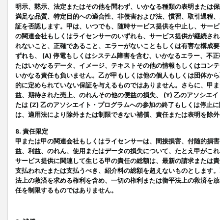
明示、黙示、法定またはその他を問わず、いかなる種類の表明または保
満足な品質、特定目的への適合性、非侵害および法、慣習、取引過程、
証を否認します。甲は、いつでも、随時サービス提供を中止し、サービ
の関連会社もしくはライセンサーのいずれも、サービス提供が継続され
れないこと、正確であること、エラーがないこともしくは有害な構成要
ずれも、 (A) 停電もしくはシステム障害を含む、いかなるエラー、不
たはいかなるデータ、イメージ、テキストその他の情報もしくはコンテ
いかなる責任も負いません。乙が甲もしくは他の個人もしくは団体から
的に定められていない保証を与えるものではありません。さらに、甲また
益、期待された売上、のれんその他の便益の損失、 (Y) 乙のアソシ
たは (Z) 乙のアソシエイト・プログラムへの参加の終了もしくは停
は、適用法により除外または制限できない補償、責任または表明を除外
8. 責任限定
甲または甲の関連会社もしくはライセンサーは、間接損害、付随的損害
益、利益、のれん、使用またはデータの損失について、たとえ甲がこれ
サービス提供に関連して生じる甲の責任の総額は、最新の請求または責
支払われたまたは支払うべき、紹介料の総額を超えないものとします。
法上の救済を求める権利を含め、一切の権利または衡平法上の救済を放
任を制限するものではありません。