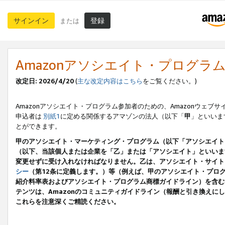
サインイン
登録
または
Amazonアソシエイト・プログラ
改定日: 2026/4/20
(
主な改定内容はこちら
をご覧ください。)
Amazonアソシエイト・プログラム参加者のための、Amazonウェブサ
申込者は
別紙1
に定める関係するアマゾンの法人（以下「
甲
」といいま
とができます。
甲のアソシエイト・マーケティング・プログラム（以下「アソシエイト
（以下、当該個人または企業を「乙」または「アソシエイト」といいま
変更せずに受け入れなければなりません。乙は、アソシエイト・サイト
シー
（第12条に定義します。）等（例えば、甲のアソシエイト・プロ
紹介料率表およびアソシエイト・プログラム商標ガイドライン）を含む本規
テンツは、Amazonのコミュニティガイドライン（報酬と引き換え
これらを注意深くご精読ください。