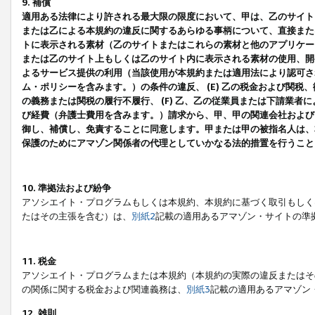
9. 補償
適用ある法律により許される最大限の限度において、甲は、乙のサイト
または乙による本規約の違反に関するあらゆる事柄について、直接または
トに表示される素材（乙のサイトまたはこれらの素材と他のアプリケーシ
または乙のサイト上もしくは乙のサイト内に表示される素材の使用、開発
よるサービス提供の利用（当該使用が本規約または適用法により認可され
ム・ポリシーを含みます。）の条件の違反、 (E) 乙の税金および関
の義務または関税の履行不履行、 (F) 乙、乙の従業員または下請業
び経費（弁護士費用を含みます。）請求から、甲、甲の関連会社および
御し、補償し、免責することに同意します。甲または甲の被指名人は、
保護のためにアマゾン関係者の代理としていかなる法的措置を行うこと
10. 準拠法および紛争
アソシエイト・プログラムもしくは本規約、本規約に基づく取引もしく
たはその主張を含む）は、
別紙2
記載の適用あるアマゾン・サイトの準
11. 税金
アソシエイト・プログラムまたは本規約（本規約の実際の違反またはそ
の関係に関する税金および関連義務は、
別紙3
記載の適用あるアマゾン
12. 雑則