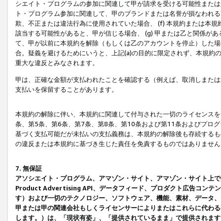
シエイト・プログラムの参加に関連して甲が請求を受ける可能性または責
ト・プログラム参加に関連して、甲のブランドまたは名誉が損なわれる可
欺、不正または違法行為に使用されていた場合、 (f) 本規約または
該当する可能性があると、甲が信じる場合、 (g) 甲または乙と関係
て、甲が以前に本規約を解除（もしくは乙のアカウントを停止）した場合
合。疑義を避けるためにいうと、上記(a)の目的に限定されず、本規約
重大な違反とみなされます。
甲は、正確な金額が支払われたことを確認する（例えば、取消しまたは
支払いを保留することがあります。
本規約の解除に伴い、本規約に関連して付与された一切のライセンスを
条、第5条、第6条、第7条、第8条、第10条および第11条およびプ
基づく支払可能だが未払いの支払義務は、本規約の解除後も存続するも
の違反または本規約に基づき生じた責任を免責するものではありません
7. 無保証
アソシエイト・プログラム、アマゾン・サイト、アマゾン・サイト上で
Product Advertising API、データフィード、プロダクト
す）および一切のテクノロジー、ソフトウェア、機能、素材、データ、
甲または甲の関連会社もしくライセンサーによりまたはこれらに代わる
します。）は、「現状有姿」、「提供されているまま」で提供されます