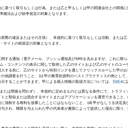
約に基づく取引もしくは行為、または乙と甲もしくは甲の関連会社との関係に
準拠法および紛争規定の対象となります。
の実際の違反またはその主張）、本規約に基づく取引もしくは活動、または乙
・サイトの税規定の対象となります。
に関する通知（電子メール、プッシュ通知及びSMSを含みますが、これに限
ログラム・コンテンツの表示に関して取得した乙のサイトおよび乙のサイトのユ
入する前に、乙のサイトから特別リンクを通じてクリックスルーした甲のお客様
の他調査を行うこと、 (c) 甲の教育的資料のベストプラクティスの例とし
表示することができます。甲による個人情報の取扱方法については、
別紙4
に
直接または間接を問わず）、本規約に定めるものとは異なる条件にて、トラフィッ
トと類似または競合するサイトまたはアプリケーションを運営できること、(
に強制する権利を放棄したことにはならないこと、 (d) 甲がなしうる決定
付与され、権限を与えられた甲の代表者が書面によって提供した場合に限り、