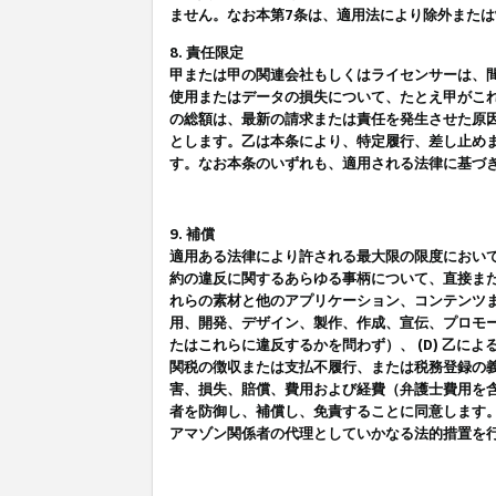
ません。なお本第7条は、適用法により除外また
8. 責任限定
甲または甲の関連会社もしくはライセンサーは、
使用またはデータの損失について、たとえ甲がこ
の総額は、最新の請求または責任を発生させた原
とします。乙は本条により、特定履行、差し止め
す。なお本条のいずれも、適用される法律に基づ
9. 補償
適用ある法律により許される最大限の限度におい
約の違反に関するあらゆる事柄について、直接また
れらの素材と他のアプリケーション、コンテンツま
用、開発、デザイン、製作、作成、宣伝、プロモー
たはこれらに違反するかを問わず）、 (D) 乙に
関税の徴収または支払不履行、または税務登録の義
害、損失、賠償、費用および経費（弁護士費用を
者を防御し、補償し、免責することに同意します
アマゾン関係者の代理としていかなる法的措置を