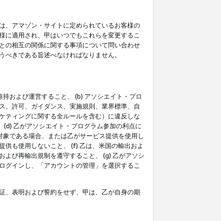
は、アマゾン・サイトに定められているお客様の
様に適用され、甲はいつでもこれらを変更するこ
との相互の関係に関する事項について問い合わせ
うべきである旨述べなければなりません。
持および運営すること、 (b) アソシエイト・プロ
ス、許可、ガイダンス、実施規則、業界標準、自
ケティングに関する全ルールを含む）に違反しな
(d) 乙がアソシエイト・プログラム参加の利点に
裁対象である場合、または乙がサービス提供を使用し
も使用しないこと、 (f) 乙は、米国の輸出およ
び再輸出規制を遵守すること、 (g) 乙がアソシ
ログインし、「アカウントの管理」を選択するこ
証、表明および誓約をせず、甲は、乙が自身の期