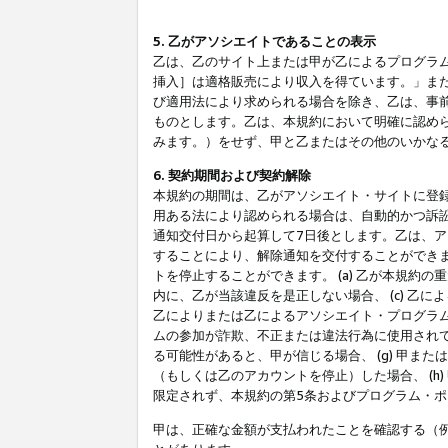
5. 乙がアソシエイトであることの表示
乙は、乙のサイト上または甲が乙によるプログラム
挿入］は適格販売により収入を得ています。」ま
び適用法により求められる場合を除き、乙は、事
ものとします。乙は、本規約において明確に認め
みます。）をせず、甲と乙またはその他のいかな
6. 契約期間および契約解除
本規約の期間は、乙がアソシエイト・サイトに登
用ある法により認められる場合は、自動的かつ訴
通知交付日から起算して7日後とします。乙は、
することにより、解除通知を交付することができ
トを停止することができます。 (a) 乙が本規約
内に、乙が当該違反を是正しない場合、 (c) 乙
乙によりまたは乙によるアソシエイト・プログラム
ムの参加が詐欺、不正または違法行為に使用されて
る可能性があると、甲が信じる場合、 (g) 甲
（もしくは乙のアカウントを停止）した場合、 (h
限定されず、本規約の第5条およびプログラム・
甲は、正確な金額が支払われたことを確認する（