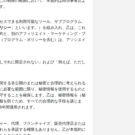
この制限の範囲において、本規約は両当事者およ
す。
セスできる利用可能なツール、サブプログラム、
リシー
」といいます。）を組み入れ、乙は、これ
約と、別のアフィリエイト・マーケティング・プ
（プログラム・ポリシーを含む）は、アソシエイ
しそれに限定されない」および「例えば、ただし
関する非公開のまたは秘密と合理的に考えられる
に必要な範囲に限り、秘密情報を使用するものと
守することを確保します。乙は、秘密情報を（秘
報を防ぐため、すべての合理的な手段を講じま
5年間適用されます。
ャー、代理、フランチャイズ、販売代理店または
れらを承諾する権限もありません。乙が本規約に