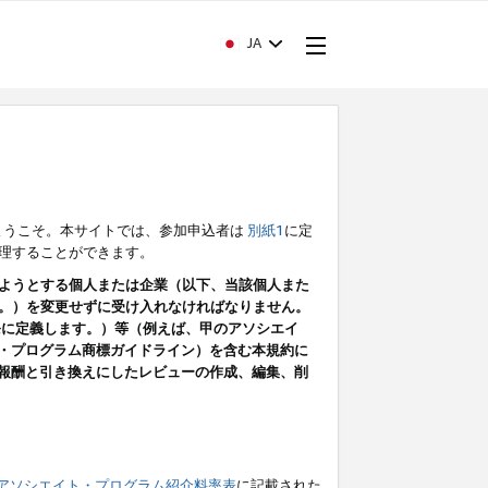
JA
ようこそ。本サイトでは、参加申込者は
別紙1
に定
理することができます。
ようとする個人または企業（以下、当該個人また
。）を変更せずに受け入れなければなりません。
条に定義します。）等（例えば、甲のアソシエイ
ト・プログラム商標ガイドライン）を含む本規約に
ン（報酬と引き換えにしたレビューの作成、編集、削
アソシエイト・プログラム紹介料率表
に記載された