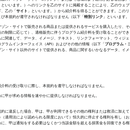
」といいます。）へのリンクを乙のサイトに掲載することにより、乙のウェブ
下、乙の「
サイト
」といいます。）から紹介料を得ることができます。このリ
よび本規約が遵守されなければなりません（以下「
特別リンク
」といいます。
マゾン・サイトで販売される商品または提供されるサービスを購入したり、そ
表の制限に応じて）、適格販売に伴うプログラム紹介料を受け取ることができ
ムに関連して、データ、イメージ、テキスト、リンクフォーマット、ウィジェ
グラムインターフェイス（API）およびその他の情報（以下「
プログラム・
ゾン・サイト以外のサイトで提供される、商品に関するいかなるデータ、イメ
紹介料の受け取りに際し、本規約を遵守しなければなりません。
めに甲が求める情報を速やかに提供しなければなりません。
規約に違反した場合、甲は、甲が利用できるその他の権利または救済に加えて
を（適用法により認められる限度において）恒久的に停止する権利を有し（お
めに、甲は通知をする必要はなくかつ当該金額を超える損害金を回復できる権