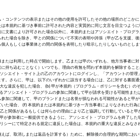
・コンテンツの表示またはその他の使用を許可したその他の場所のどこかに、
たは本規約に基づき事前に許可された内容と実質的に同じ文言を目立つように
前に文書により許可された場合以外に、本規約またはアソシエイト・プログラ
られた場合を除き、甲との関係について不実の表明や誇張（甲が乙を支援、後
る個人もしくは事業体との間の関係を表明したり暗示したりしないものとしま
録または利用した時点で開始します。乙または甲のいずれも、他方当事者に対
訟に持ち込むことなく）いつでも、理由の有無を問わず本規約を解除すること
アソシエイト・サイト上の乙のアカウントにログインし、「アカウントの管理
ます。さらに、甲は、以下のいずれかに該当する場合には、乙に対する書面通
の重大な違反を犯した場合、 (b) 甲が本規約（プログラム・ポリシーを含む）
によるアソシエイト・プログラムの参加に関連して甲が請求を受ける可能性または
参加に関連して、甲のブランドまたは名誉が損なわれる可能性があると甲が信じ
いた場合、 (f) 本規約または本規約に基づき一方当事者によりなされた行
または乙と関係があるもしくは何らかの理由により乙と協調して行動していると
) 甲が参加者に一般提供できるように、アソシエイト・プログラムを終了した
ポリシーにて特定される規定に違反した場合は、本規約の重大な違反とみなさ
例えば、取消しまたは返品を計算する）ために、解除後の合理的な期間におい