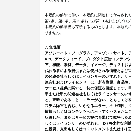
とがあります。
本規約の解除に伴い、本規約に関連して付与された
第7条、第8条、第10条および第11条およびプ
本規約の解除後も存続するものとします。本規約
りません。
7. 無保証
アソシエイト・プログラム、アマゾン・サイト、アマゾ
API、データフィード、プロダクト広告コンテン
ア、機能、素材、データ、イメージ、テキストお
代わる者による提供または使用される情報および
の関連会社もしくはライセンサーのいずれも、サ
連会社およびライセンサーは、所有権原、商品性
サービス提供に関する一切の保証を否認します。
甲または甲の関連会社もしくはライセンサーのい
と、正確であること、エラーがないこともしくは有
ステム障害を含む、いかなるエラー、不正確性、ウ
情報もしくはコンテンツへの不正アクセスまたは
取得した、またはサービス提供を通じて取得した
しくはライセンサーのいずれも、 (X) 将来的な
た投資、支出もしくはコミットメントまたは (Z