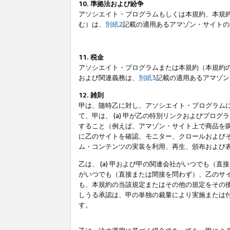
10. 準拠法および紛争
アソシエイト・プログラムもしくは本規約、本規
む）は、
別紙2
記載の適用あるアマゾン・サイトの
11. 税金
アソシエイト・プログラムまたは本規約（本規約
および関連義務は、
別紙3
記載の適用あるアマゾン
12. 雑則
甲は、随時乙に対し、アソシエイト・プログラム
て、甲は、 (a) 甲が乙の特別リンクおよびプ
すること（例えば、アマゾン・サイト上で商品を購
に乙のサイトを確認、モニター、クロールおよびそ
ム・コンテンツの実装を利用、再生、頒布および
乙は、 (a) 甲および甲の関連会社がいつでも（
がいつでも（直接または間接を問わず）、乙のサイ
も、本規約の当該規定またはその他の規定をその後
しうる承認は、甲の単独の裁量により実施または
す。