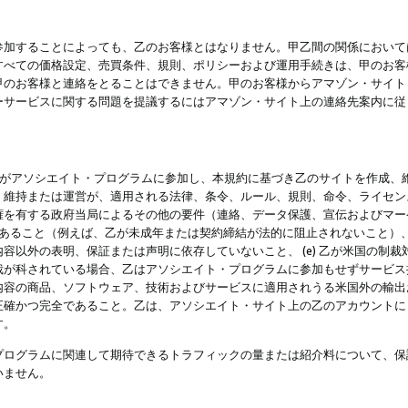
参加することによっても、乙のお客様とはなりません。甲乙間の関係において
すべての価格設定、売買条件、規則、ポリシーおよび運用手続きは、甲のお客
甲のお客様と連絡をとることはできません。甲のお客様からアマゾン・サイト
ーサービスに関する問題を提議するにはアマゾン・サイト上の連絡先案内に従
 乙がアソシエイト・プログラムに参加し、本規約に基づき乙のサイトを作成、維
、維持または運営が、適用される法律、条令、ルール、規則、命令、ライセン
権を有する政府当局によるその他の要件（連絡、データ保護、宣伝およびマー
力があること（例えば、乙が未成年または契約締結が法的に阻止されないこと）、 
容以外の表明、保証または声明に依存していないこと、 (e) 乙が米国の制
が科されている場合、乙はアソシエイト・プログラムに参加もせずサービス提供
容の商品、ソフトウェア、技術およびサービスに適用されうる米国外の輸出およ
正確かつ完全であること。乙は、アソシエイト・サイト上の乙のアカウントに
す。
プログラムに関連して期待できるトラフィックの量または紹介料について、保
いません。