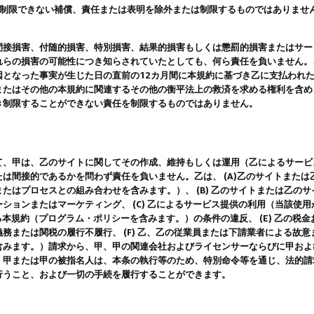
は制限できない補償、責任または表明を除外または制限するものではありませ
間接損害、付随的損害、特別損害、結果的損害もしくは懲罰的損害またはサー
れらの損害の可能性につき知らされていたとしても、何ら責任を負いません。
因となった事実が生じた日の直前の12カ月間に本規約に基づき乙に支払われ
またはその他の本規約に関連するその他の衡平法上の救済を求める権利を含め
き制限することができない責任を制限するものではありません。
て、甲は、乙のサイトに関してその作成、維持もしくは運用（乙によるサービ
は間接的であるかを問わず責任を負いません。乙は、 (A)乙のサイトまた
たはプロセスとの組み合わせを含みます。）、 (B) 乙のサイトまたは乙の
ションまたはマーケティング、 (C) 乙によるサービス提供の利用（当該使
よる本規約（プログラム・ポリシーを含みます。）の条件の違反、 (E) 乙の
務または関税の履行不履行、 (F) 乙、乙の従業員または下請業者による故
含みます。）請求から、甲、甲の関連会社およびライセンサーならびに甲およ
。甲または甲の被指名人は、本条の執行等のため、特別命令等を通じ、法的請
行うこと、および一切の手続を履行することができます。