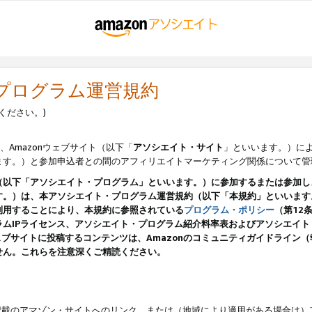
・プログラム運営規約
ください。)
、Amazonウェブサイト（以下「
アソシエイト・サイト
」といいます。）に
ます。）と参加申込者との間のアフィリエイトマーケティング関係について管
（以下「アソシエイト・プログラム」といいます。）に参加するまたは参加し
す。）は、本アソシエイト・プログラム運営規約（以下「本規約」といいます
利用することにより、本規約に参照されている
プログラム・ポリシー
（第12
ムIPライセンス、アソシエイト・プログラム紹介料率表およびアソシエイ
pのウェブサイトに投稿するコンテンツは、Amazonのコミュニティガイドライ
せん。これらを注意深くご精読ください。
載のアマゾン・サイトへのリンク、または（地域により適用がある場合は）