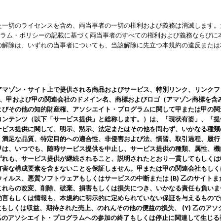
一切のライセンスを含め、両当事者の一切の権利および義務は消滅します。た
ログラム・ポリシーの記載に基づく両当事者のすべての権利および義務ならび
の解除は、いずれの当事者についても、当該解除に先立つ本規約の違反または
ン・サイト上で提供される商品およびサービス、特別リンク、リンクフォーマット、
ツ、甲および甲の関連会社のドメイン名、商標およびロゴ（アマゾン商標を含
よびその他の知的財産権、アソシエイト・プログラムに関して甲または甲の関
コンテンツ（以下「サービス提供」と総称します。）は、「現状有姿」、「提
ービス提供に関して、明示、黙示、法定またはその他を問わず、いかなる種類
、満足な品質、特定目的への適合性、非侵害および法、慣習、取引過程、履行
甲は、いつでも、随時サービス提供を中止し、サービス提供の種類、属性、機
ずれも、サービス提供が継続されること、説明されたとおり一貫してもしくは
害な構成要素を含まないことを保証しません。甲または甲の関連会社もしくはラ
ィルス、悪質ソフトウェアもしくはサービスの中断または (B) 乙のサイト
これらの改変、削除、破棄、損害もしくは損失につき、いかなる責任も負いま
助言もしくは情報も、本規約に明示的に定められていない保証を与えるもので
利益もしくは収益、期待された売上、のれんその他の便益の損失、 (Y) 乙の
) 乙のアソシエイト・プログラムへの参加の終了もしくは停止に関連して生じ