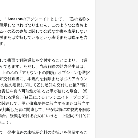
「Amazonのアソシエイトとして、［乙の名称を
明示しなければなりません。このような公表およ
ムへの乙の参加に関して公式な文書を表示しない
援または支持しているという表明または暗示を含
す。
して書面で解除通知を交付することにより、（適
ができます。ただし、当該解除の効力発生日は、
」上の乙の「アカウントの閉鎖」オプションを選択
知交付直後に、本規約を解除または乙のアカウン
のその他の違反に関して乙に通知を交付した後7日以
責任を負う可能性があると甲が信じる場合、 (d)
る場合、(e) 乙によるアソシエイト・プログラ
為に関連して、甲が徴税要件に該当するまたは該当す
甲が判断した者に関連して、甲が以前に本規約を解除
場合。疑義を避けるためにいうと、上記(a)の目的に
れます。
て、発生済みの未払紹介料の支払いを保留するこ