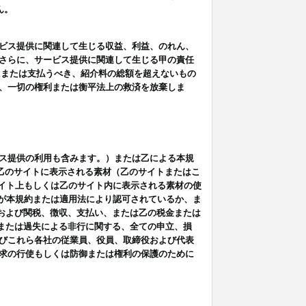
ん。
ビス提供に関連して生じる収益、利益、のれん、
さらに、サービス提供に関連して生じる甲の責任
たまたは支払うべき、紹介料の総額を超えないもの
、一切の権利または衡平法上の救済を放棄しま
ス提供の利用も含みます。）または乙による本規
は乙のサイトに表示される素材（乙のサイトまたはこ
サイト上もしくは乙のサイト内に表示される素材の使
用が本規約または適用法により認可されているか、ま
税金および関税、徴収、支払い、または乙の税金または
意または過失による非行に関する、全ての申立、損
びこれら各社の従業員、役員、取締役および代表
求の行使もしくは防御または権利の保護のために