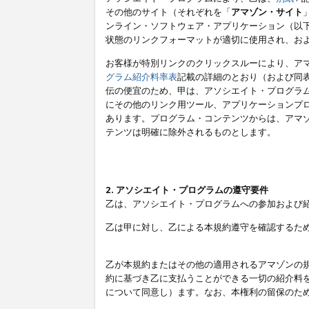
その他のサイト（それぞれを「
アマゾン・サイト
ンライン・ソフトウェア・アプリケーション（以
状態のリンクフォーマットが適切に使用され、お
お客様が特別リンクのクリックスルーにより、ア
グラム紹介料率表
記載の詳細のとおり（および同
伝の便宜のため、甲は、アソシエイト・プログラ
にその他のリンク用ツール、アプリケーションプロ
あります。プログラム・コンテンツからは、アマ
テンツは明確に除外されるものとします。
2. アソシエイト・プログラムの遵守要件
乙は、アソシエイト・プログラムへの参加および
乙は甲に対し、乙による本規約遵守を確認するた
乙が本規約またはその他の適用されるアマゾンの
約に基づき乙に支払うことができる一切の紹介料
について同意し）ます。なお、本権利の留保のた