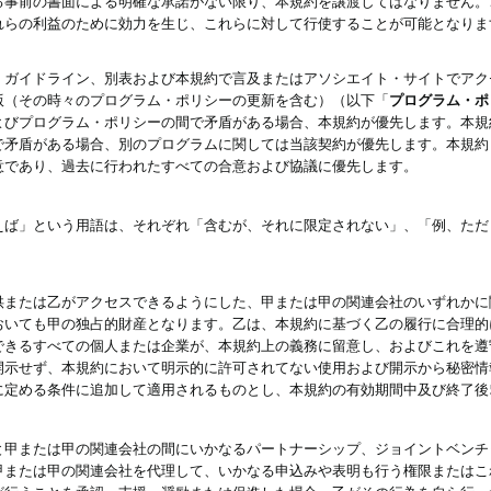
る事前の書面による明確な承諾がない限り、本規約を譲渡してはなりません。
れらの利益のために効力を生じ、これらに対して行使することが可能となりま
、ガイドライン、別表および本規約で言及またはアソシエイト・サイトでアク
版（その時々のプログラム・ポリシーの更新を含む）（以下「
プログラム・ポ
よびプログラム・ポリシーの間で矛盾がある場合、本規約が優先します。本規
で矛盾がある場合、別のプログラムに関しては当該契約が優先します。本規約
意であり、過去に行われたすべての合意および協議に優先します。
えば」という用語は、それぞれ「含むが、それに限定されない」、「例、ただ
供または乙がアクセスできるようにした、甲または甲の関連会社のいずれかに
おいても甲の独占的財産となります。乙は、本規約に基づく乙の履行に合理的
できるすべての個人または企業が、本規約上の義務に留意し、およびこれを遵
開示せず、本規約において明示的に許可されてない使用および開示から秘密情
に定める条件に追加して適用されるものとし、本規約の有効期間中及び終了後
と甲または甲の関連会社の間にいかなるパートナーシップ、ジョイントベンチ
甲または甲の関連会社を代理して、いかなる申込みや表明も行う権限またはこ