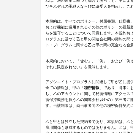
乙は、法の運用に基づく場合であっても、甲によ
びそれぞれの承継人ならびに譲受人を拘束し、こ
本規約は、すべてのポリシー、付属書類、仕様書
および機能に適用されるその他のポリシーの最新
らを遵守することについて同意します。本規約お
ログラムに基づく乙と甲の関連会社間の契約の間
ト・プログラムに関する乙と甲の間の完全なる合
本規約において、「含む」、「例」、および「例
それに限定されない」を意味します。
アソシエイト・プログラムに関連して甲が乙に提
全ての情報は、甲の「
秘密情報
」であり、将来に
し、乙のアカウントに関して秘密情報にアクセス
密保持義務を負う乙の関連会社以外の）第三者に
す。当該制限は、両当事者間の他の秘密保持契約
乙と甲とは独立した契約者であり、本規約は、乙
雇用関係も形成するものではありません。乙は、