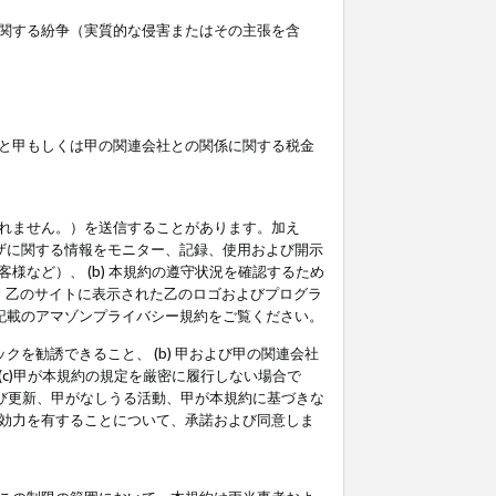
関する紛争（実質的な侵害またはその主張を含
と甲もしくは甲の関連会社との関係に関する税金
られません。）を送信することがあります。加え
ーザに関する情報をモニター、記録、使用および開示
など）、 (b) 本規約の遵守状況を確認するため
て、乙のサイトに表示された乙のロゴおよびプログラ
記載のアマゾンプライバシー規約をご覧ください。
クを勧誘できること、 (b) 甲および甲の関連会社
c)甲が本規約の規定を厳密に履行しない場合で
及び更新、甲がなしうる活動、甲が本規約に基づきな
効力を有することについて、承諾および同意しま