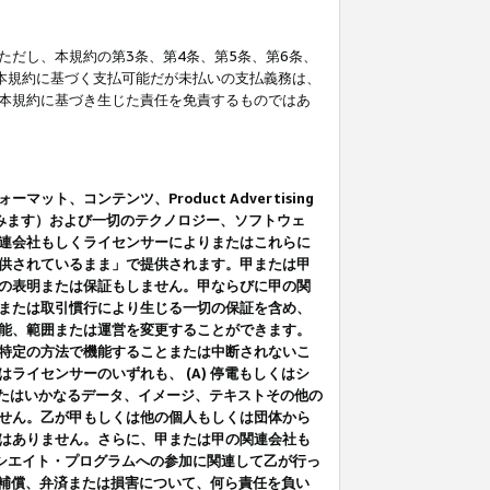
だし、本規約の第3条、第4条、第5条、第6条、
に本規約に基づく支払可能だが未払いの支払義務は、
本規約に基づき生じた責任を免責するものではあ
コンテンツ、Product Advertising
みます）および一切のテクノロジー、ソフトウェ
連会社もしくライセンサーによりまたはこれらに
供されているまま」で提供されます。甲または甲
の表明または保証もしません。甲ならびに甲の関
または取引慣行により生じる一切の保証を含め、
能、範囲または運営を変更することができます。
特定の方法で機能することまたは中断されないこ
イセンサーのいずれも、 (A) 停電もしくはシ
またはいかなるデータ、イメージ、テキストその他の
せん。乙が甲もしくは他の個人もしくは団体から
はありません。さらに、甲または甲の関連会社も
アソシエイト・プログラムへの参加に関連して乙が行っ
る補償、弁済または損害について、何ら責任を負い