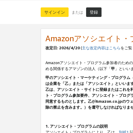
サインイン
登録
または
Amazonアソシエイト
改定日: 2026/4/20
(
主な改定内容はこちら
をご覧
Amazonアソシエイト・プログラム参加者のための
める関係するアマゾンの法人（以下「
甲
」といい
甲のアソシエイト・マーケティング・プログラム
は企業を「乙」または「アソシエイト」といいま
乙は、アソシエイト・サイトに登録またはこれを
ト・プログラム参加要件、アソシエイト・プログラ
同意するものとします。乙がAmazon.co.j
除の禁止を含みます。）を遵守しなければなりま
1. アソシエイト・プログラムの説明
アソシエイト・プログラムにより、乙は、
別紙1
記