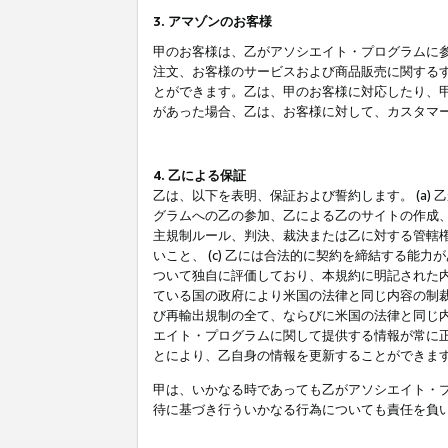
3. アマゾンのお客様
甲のお客様は、乙がアソシエイト・プログラムに
注文、お客様のサービスおよび商品販売に関する
とができます。乙は、甲のお客様に対応したり、
があった場合、乙は、お客様に対して、カスタマ
4. 乙による保証
乙は、以下を表明、保証および誓約します。 (a)
グラムへの乙の参加、乙による乙のサイトの作成
主規制ルール、判決、裁決または乙に対する管轄
いこと、 (c) 乙には合法的に契約を締結する能
ついて独自に評価しており、本規約に明記された内
ている国の政府により米国の法律と同じ内容の制裁
び再輸出規制の全て、ならびに米国の法律と同じ内
エイト・プログラムに関して提供する情報が常に
とにより、乙自身の情報を更新することができま
甲は、いかなる時であっても乙がアソシエイト・
待に基づき行ういかなる行為についても責任を負