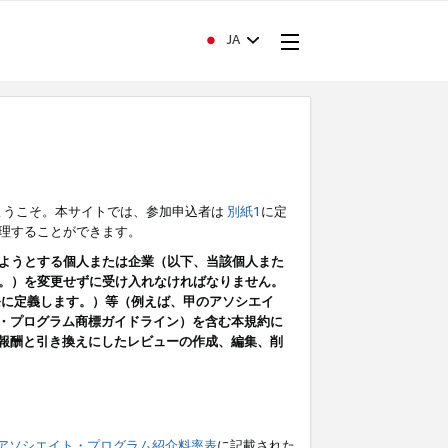
JA
ようこそ。本サイトでは、参加申込者は
別紙1
に定
理することができます。
ようとする個人または企業（以下、当該個人また
。）を変更せずに受け入れなければなりません。
条に定義します。）等（例えば、甲のアソシエイ
ト・プログラム商標ガイドライン）を含む本規約に
ン（報酬と引き換えにしたレビューの作成、編集、削
アソシエイト・プログラム紹介料率表
に記載された