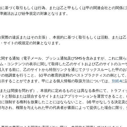
約に基づく取引もしくは行為、または乙と甲もしくは甲の関連会社との関係に
準拠法および紛争規定の対象となります。
の実際の違反またはその主張）、本規約に基づく取引もしくは活動、または乙
・サイトの税規定の対象となります。
に関する通知（電子メール、プッシュ通知及びSMSを含みますが、これに限
ログラム・コンテンツの表示に関して取得した乙のサイトおよび乙のサイトのユ
入する前に、乙のサイトから特別リンクを通じてクリックスルーした甲のお客様
の他調査を行うこと、 (c) 甲の教育的資料のベストプラクティスの例とし
表示することができます。甲による個人情報の取扱方法については、
別紙4
に
直接または間接を問わず）、本規約に定めるものとは異なる条件にて、トラフィッ
トと類似または競合するサイトまたはアプリケーションを運営できること、(
に強制する権利を放棄したことにはならないこと、 (d) 甲がなしうる決定
付与され、権限を与えられた甲の代表者が書面によって提供した場合に限り、