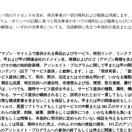
一切のライセンスを含め、両当事者の一切の権利および義務は消滅します。た
ログラム・ポリシーの記載に基づく両当事者のすべての権利および義務ならび
の解除は、いずれの当事者についても、当該解除に先立つ本規約の違反または
ン・サイト上で提供される商品およびサービス、特別リンク、リンクフォーマット、
ツ、甲および甲の関連会社のドメイン名、商標およびロゴ（アマゾン商標を含
よびその他の知的財産権、アソシエイト・プログラムに関して甲または甲の関
コンテンツ（以下「サービス提供」と総称します。）は、「現状有姿」、「提
ービス提供に関して、明示、黙示、法定またはその他を問わず、いかなる種類
、満足な品質、特定目的への適合性、非侵害および法、慣習、取引過程、履行
甲は、いつでも、随時サービス提供を中止し、サービス提供の種類、属性、機
ずれも、サービス提供が継続されること、説明されたとおり一貫してもしくは
害な構成要素を含まないことを保証しません。甲または甲の関連会社もしくはラ
ィルス、悪質ソフトウェアもしくはサービスの中断または (B) 乙のサイト
これらの改変、削除、破棄、損害もしくは損失につき、いかなる責任も負いま
助言もしくは情報も、本規約に明示的に定められていない保証を与えるもので
利益もしくは収益、期待された売上、のれんその他の便益の損失、 (Y) 乙の
) 乙のアソシエイト・プログラムへの参加の終了もしくは停止に関連して生じ