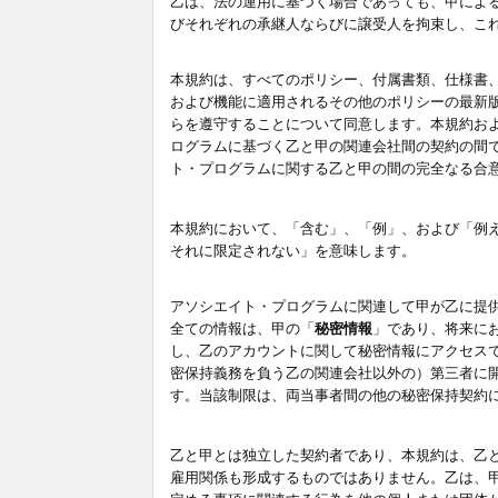
乙は、法の運用に基づく場合であっても、甲によ
びそれぞれの承継人ならびに譲受人を拘束し、こ
本規約は、すべてのポリシー、付属書類、仕様書
および機能に適用されるその他のポリシーの最新
らを遵守することについて同意します。本規約お
ログラムに基づく乙と甲の関連会社間の契約の間
ト・プログラムに関する乙と甲の間の完全なる合
本規約において、「含む」、「例」、および「例
それに限定されない」を意味します。
アソシエイト・プログラムに関連して甲が乙に提
全ての情報は、甲の「
秘密情報
」であり、将来に
し、乙のアカウントに関して秘密情報にアクセス
密保持義務を負う乙の関連会社以外の）第三者に
す。当該制限は、両当事者間の他の秘密保持契約
乙と甲とは独立した契約者であり、本規約は、乙
雇用関係も形成するものではありません。乙は、