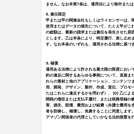
ません。なお本第7条は、適用法により除外また
8. 責任限定
甲または甲の関連会社もしくはライセンサーは、
使用またはデータの損失について、たとえ甲がこ
の総額は、最新の請求または責任を発生させた原
とします。乙は本条により、特定履行、差し止め
す。なお本条のいずれも、適用される法律に基づ
9. 補償
適用ある法律により許される最大限の限度におい
約の違反に関するあらゆる事柄について、直接また
れらの素材と他のアプリケーション、コンテンツま
用、開発、デザイン、製作、作成、宣伝、プロモー
たはこれらに違反するかを問わず）、 (D) 乙に
関税の徴収または支払不履行、または税務登録の義
害、損失、賠償、費用および経費（弁護士費用を
者を防御し、補償し、免責することに同意します
アマゾン関係者の代理としていかなる法的措置を