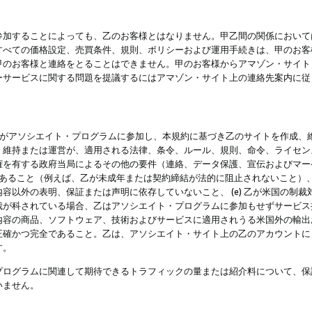
参加することによっても、乙のお客様とはなりません。甲乙間の関係において
すべての価格設定、売買条件、規則、ポリシーおよび運用手続きは、甲のお客
甲のお客様と連絡をとることはできません。甲のお客様からアマゾン・サイト
ーサービスに関する問題を提議するにはアマゾン・サイト上の連絡先案内に従
 乙がアソシエイト・プログラムに参加し、本規約に基づき乙のサイトを作成、維
、維持または運営が、適用される法律、条令、ルール、規則、命令、ライセン
権を有する政府当局によるその他の要件（連絡、データ保護、宣伝およびマー
力があること（例えば、乙が未成年または契約締結が法的に阻止されないこと）、 
容以外の表明、保証または声明に依存していないこと、 (e) 乙が米国の制
が科されている場合、乙はアソシエイト・プログラムに参加もせずサービス提供
容の商品、ソフトウェア、技術およびサービスに適用されうる米国外の輸出およ
正確かつ完全であること。乙は、アソシエイト・サイト上の乙のアカウントに
す。
プログラムに関連して期待できるトラフィックの量または紹介料について、保
いません。