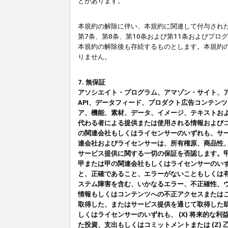
とがあります。
本規約の解除に伴い、本規約に関連して付与された
第7条、第8条、第10条および第11条およびプ
本規約の解除後も存続するものとします。本規約
りません。
7. 無保証
アソシエイト・プログラム、アマゾン・サイト、アマゾ
API、データフィード、プロダクト広告コンテン
ア、機能、素材、データ、イメージ、テキストお
代わる者による提供または使用される情報および
の関連会社もしくはライセンサーのいずれも、サ
連会社およびライセンサーは、所有権原、商品性
サービス提供に関する一切の保証を否認します。
甲または甲の関連会社もしくはライセンサーのい
と、正確であること、エラーがないこともしくは有
ステム障害を含む、いかなるエラー、不正確性、ウ
情報もしくはコンテンツへの不正アクセスまたは
取得した、またはサービス提供を通じて取得した
しくはライセンサーのいずれも、 (X) 将来的な
た投資、支出もしくはコミットメントまたは (Z