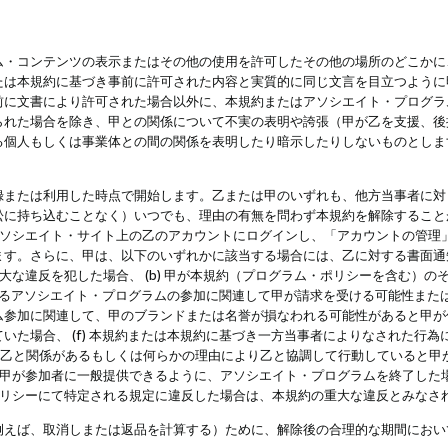
・コンテンツの表示またはその他の使用を許可したその他の場所のどこかに、
たは本規約に基づき事前に許可された内容と実質的に同じ文言を目立つように
前に文書により許可された場合以外に、本規約またはアソシエイト・プログラ
られた場合を除き、甲との関係について不実の表明や誇張（甲が乙を支援、後
る個人もしくは事業体との間の関係を表明したり暗示したりしないものとしま
録または利用した時点で開始します。乙または甲のいずれも、他方当事者に対
訟に持ち込むことなく）いつでも、理由の有無を問わず本規約を解除すること
アソシエイト・サイト上の乙のアカウントにログインし、「アカウントの管理
ます。さらに、甲は、以下のいずれかに該当する場合には、乙に対する書面通
の重大な違反を犯した場合、 (b) 甲が本規約（プログラム・ポリシーを含む）
によるアソシエイト・プログラムの参加に関連して甲が請求を受ける可能性または
参加に関連して、甲のブランドまたは名誉が損なわれる可能性があると甲が信じ
いた場合、 (f) 本規約または本規約に基づき一方当事者によりなされた行
または乙と関係があるもしくは何らかの理由により乙と協調して行動していると
) 甲が参加者に一般提供できるように、アソシエイト・プログラムを終了した
ポリシーにて特定される規定に違反した場合は、本規約の重大な違反とみなさ
例えば、取消しまたは返品を計算する）ために、解除後の合理的な期間におい