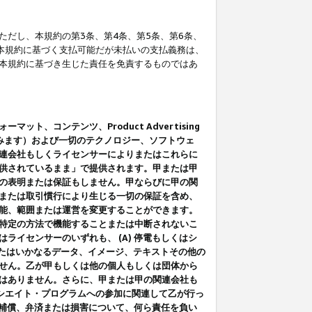
だし、本規約の第3条、第4条、第5条、第6条、
に本規約に基づく支払可能だが未払いの支払義務は、
本規約に基づき生じた責任を免責するものではあ
コンテンツ、Product Advertising
みます）および一切のテクノロジー、ソフトウェ
連会社もしくライセンサーによりまたはこれらに
供されているまま」で提供されます。甲または甲
の表明または保証もしません。甲ならびに甲の関
または取引慣行により生じる一切の保証を含め、
能、範囲または運営を変更することができます。
特定の方法で機能することまたは中断されないこ
イセンサーのいずれも、 (A) 停電もしくはシ
またはいかなるデータ、イメージ、テキストその他の
せん。乙が甲もしくは他の個人もしくは団体から
はありません。さらに、甲または甲の関連会社も
アソシエイト・プログラムへの参加に関連して乙が行っ
る補償、弁済または損害について、何ら責任を負い