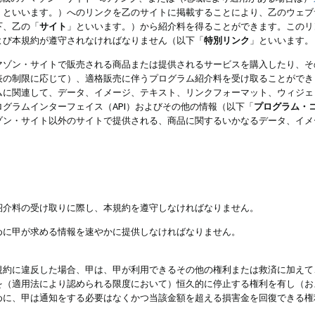
」といいます。）へのリンクを乙のサイトに掲載することにより、乙のウェブ
下、乙の「
サイト
」といいます。）から紹介料を得ることができます。このリ
よび本規約が遵守されなければなりません（以下「
特別リンク
」といいます。
マゾン・サイトで販売される商品または提供されるサービスを購入したり、そ
表の制限に応じて）、適格販売に伴うプログラム紹介料を受け取ることができ
ムに関連して、データ、イメージ、テキスト、リンクフォーマット、ウィジェ
グラムインターフェイス（API）およびその他の情報（以下「
プログラム・
ゾン・サイト以外のサイトで提供される、商品に関するいかなるデータ、イメ
紹介料の受け取りに際し、本規約を遵守しなければなりません。
めに甲が求める情報を速やかに提供しなければなりません。
規約に違反した場合、甲は、甲が利用できるその他の権利または救済に加えて
を（適用法により認められる限度において）恒久的に停止する権利を有し（お
めに、甲は通知をする必要はなくかつ当該金額を超える損害金を回復できる権