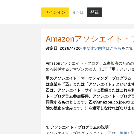
サインイン
登録
または
Amazonアソシエイト
改定日: 2026/4/20
(
主な改定内容はこちら
をご覧
Amazonアソシエイト・プログラム参加者のための
める関係するアマゾンの法人（以下「
甲
」といい
甲のアソシエイト・マーケティング・プログラム
は企業を「乙」または「アソシエイト」といいま
乙は、アソシエイト・サイトに登録またはこれを
ト・プログラム参加要件、アソシエイト・プログラ
同意するものとします。乙がAmazon.co.j
除の禁止を含みます。）を遵守しなければなりま
1. アソシエイト・プログラムの説明
アソシエイト・プログラムにより、乙は、
別紙1
記