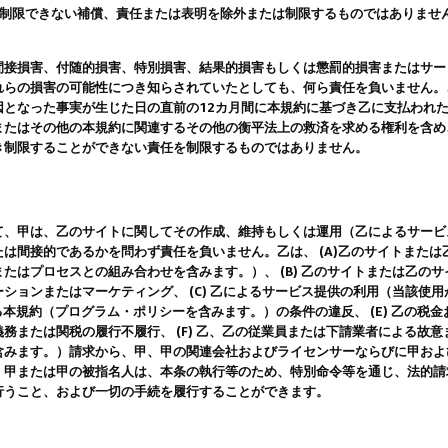
は制限できない補償、責任または表明を除外または制限するものではありませ
間接損害、付随的損害、特別損害、結果的損害もしくは懲罰的損害またはサー
れらの損害の可能性につき知らされていたとしても、何ら責任を負いません。
因となった事実が生じた日の直前の12カ月間に本規約に基づき乙に支払われ
またはその他の本規約に関連するその他の衡平法上の救済を求める権利を含め
き制限することができない責任を制限するものではありません。
て、甲は、乙のサイトに関してその作成、維持もしくは運用（乙によるサービ
は間接的であるかを問わず責任を負いません。乙は、 (A)乙のサイトまた
たはプロセスとの組み合わせを含みます。）、 (B) 乙のサイトまたは乙の
ションまたはマーケティング、 (C) 乙によるサービス提供の利用（当該使
よる本規約（プログラム・ポリシーを含みます。）の条件の違反、 (E) 乙の
務または関税の履行不履行、 (F) 乙、乙の従業員または下請業者による故
含みます。）請求から、甲、甲の関連会社およびライセンサーならびに甲およ
。甲または甲の被指名人は、本条の執行等のため、特別命令等を通じ、法的請
行うこと、および一切の手続を履行することができます。