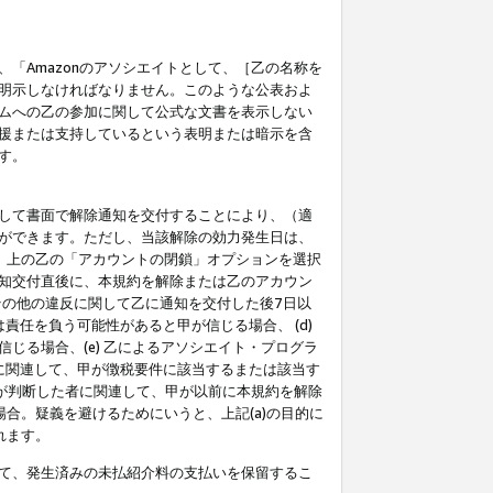
「Amazonのアソシエイトとして、［乙の名称を
明示しなければなりません。このような公表およ
ムへの乙の参加に関して公式な文書を表示しない
援または支持しているという表明または暗示を含
す。
して書面で解除通知を交付することにより、（適
ができます。ただし、当該解除の効力発生日は、
」上の乙の「アカウントの閉鎖」オプションを選択
知交付直後に、本規約を解除または乙のアカウン
のその他の違反に関して乙に通知を交付した後7日以
責任を負う可能性があると甲が信じる場合、 (d)
る場合、(e) 乙によるアソシエイト・プログラ
為に関連して、甲が徴税要件に該当するまたは該当す
甲が判断した者に関連して、甲が以前に本規約を解除
場合。疑義を避けるためにいうと、上記(a)の目的に
れます。
て、発生済みの未払紹介料の支払いを保留するこ