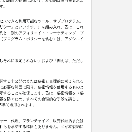
この制限の範囲において、本規約は両当事者およ
す。
セスできる利用可能なツール、サブプログラム、
リシー
」といいます。）を組み入れ、乙は、これ
約と、別のアフィリエイト・マーケティング・プ
（プログラム・ポリシーを含む）は、アソシエイ
しそれに限定されない」および「例えば、ただし
関する非公開のまたは秘密と合理的に考えられる
に必要な範囲に限り、秘密情報を使用するものと
守することを確保します。乙は、秘密情報を（秘
報を防ぐため、すべての合理的な手段を講じま
5年間適用されます。
ャー、代理、フランチャイズ、販売代理店または
れらを承諾する権限もありません。乙が本規約に