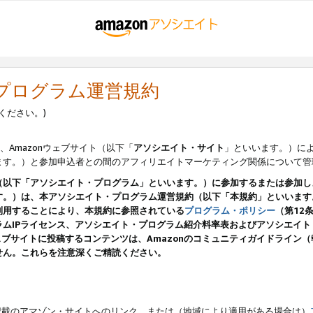
・プログラム運営規約
ください。)
、Amazonウェブサイト（以下「
アソシエイト・サイト
」といいます。）に
ます。）と参加申込者との間のアフィリエイトマーケティング関係について管
（以下「アソシエイト・プログラム」といいます。）に参加するまたは参加し
す。）は、本アソシエイト・プログラム運営規約（以下「本規約」といいます
利用することにより、本規約に参照されている
プログラム・ポリシー
（第12
ムIPライセンス、アソシエイト・プログラム紹介料率表およびアソシエイ
pのウェブサイトに投稿するコンテンツは、Amazonのコミュニティガイドライ
せん。これらを注意深くご精読ください。
載のアマゾン・サイトへのリンク、または（地域により適用がある場合は）