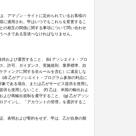
は、アマゾン・サイトに定められているお客様の
様に適用され、甲はいつでもこれらを変更するこ
との相互の関係に関する事項について問い合わせ
うべきである旨述べなければなりません。
持および運営すること、 (b) アソシエイト・プロ
ス、許可、ガイダンス、実施規則、業界標準、自
ケティングに関する全ルールを含む）に違反しな
(d) 乙がアソシエイト・プログラム参加の利点に
裁対象である場合、または乙がサービス提供を使用し
も使用しないこと、 (f) 乙は、米国の輸出およ
び再輸出規制を遵守すること、 (g) 乙がアソシ
ログインし、「アカウントの管理」を選択するこ
証、表明および誓約をせず、甲は、乙が自身の期