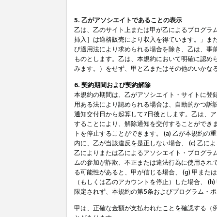
5. 乙がアソシエイトであることの表示
乙は、乙のサイト上または甲が乙によるプログラム
挿入］は適格販売により収入を得ています。」ま
び適用法により求められる場合を除き、乙は、事
ものとします。乙は、本規約において明確に認め
みます。）をせず、甲と乙またはその他のいかな
6. 契約期間および契約解除
本規約の期間は、乙がアソシエイト・サイトに登
用ある法により認められる場合は、自動的かつ訴
通知交付日から起算して7日後とします。乙は、
することにより、解除通知を交付することができ
トを停止することができます。 (a) 乙が本規約
内に、乙が当該違反を是正しない場合、 (c) 乙
乙によりまたは乙によるアソシエイト・プログラム
ムの参加が詐欺、不正または違法行為に使用されて
る可能性があると、甲が信じる場合、 (g) 甲
（もしくは乙のアカウントを停止）した場合、 (h
限定されず、本規約の第5条およびプログラム・
甲は、正確な金額が支払われたことを確認する（