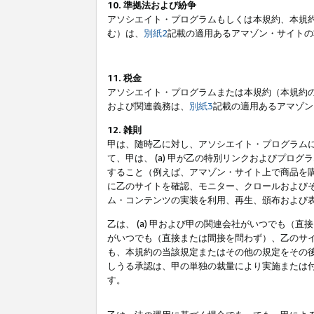
10. 準拠法および紛争
アソシエイト・プログラムもしくは本規約、本規
む）は、
別紙2
記載の適用あるアマゾン・サイトの
11. 税金
アソシエイト・プログラムまたは本規約（本規約
および関連義務は、
別紙3
記載の適用あるアマゾン
12. 雑則
甲は、随時乙に対し、アソシエイト・プログラム
て、甲は、 (a) 甲が乙の特別リンクおよびプ
すること（例えば、アマゾン・サイト上で商品を購
に乙のサイトを確認、モニター、クロールおよびそ
ム・コンテンツの実装を利用、再生、頒布および
乙は、 (a) 甲および甲の関連会社がいつでも（
がいつでも（直接または間接を問わず）、乙のサイ
も、本規約の当該規定またはその他の規定をその後
しうる承認は、甲の単独の裁量により実施または
す。