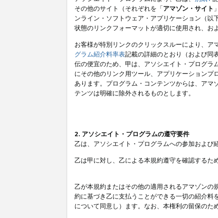
その他のサイト（それぞれを「
アマゾン・サイト
ンライン・ソフトウェア・アプリケーション（以
状態のリンクフォーマットが適切に使用され、お
お客様が特別リンクのクリックスルーにより、ア
グラム紹介料率表
記載の詳細のとおり（および同
伝の便宜のため、甲は、アソシエイト・プログラ
にその他のリンク用ツール、アプリケーションプロ
あります。プログラム・コンテンツからは、アマ
テンツは明確に除外されるものとします。
2. アソシエイト・プログラムの遵守要件
乙は、アソシエイト・プログラムへの参加および
乙は甲に対し、乙による本規約遵守を確認するた
乙が本規約またはその他の適用されるアマゾンの
約に基づき乙に支払うことができる一切の紹介料
について同意し）ます。なお、本権利の留保のた