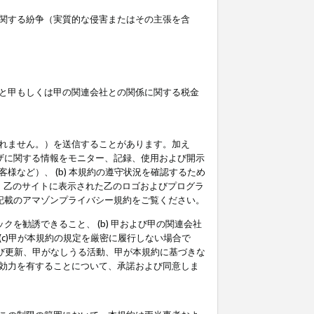
関する紛争（実質的な侵害またはその主張を含
と甲もしくは甲の関連会社との関係に関する税金
られません。）を送信することがあります。加え
ーザに関する情報をモニター、記録、使用および開示
など）、 (b) 本規約の遵守状況を確認するため
て、乙のサイトに表示された乙のロゴおよびプログラ
記載のアマゾンプライバシー規約をご覧ください。
クを勧誘できること、 (b) 甲および甲の関連会社
c)甲が本規約の規定を厳密に履行しない場合で
及び更新、甲がなしうる活動、甲が本規約に基づきな
効力を有することについて、承諾および同意しま