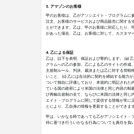
3. アマゾンのお客様
甲のお客様は、乙がアソシエイト・プログラムに
注文、お客様のサービスおよび商品販売に関する
とができます。乙は、甲のお客様に対応したり、
があった場合、乙は、お客様に対して、カスタマ
4. 乙による保証
乙は、以下を表明、保証および誓約します。 (a)
グラムへの乙の参加、乙による乙のサイトの作成
主規制ルール、判決、裁決または乙に対する管轄
いこと、 (c) 乙には合法的に契約を締結する能
ついて独自に評価しており、本規約に明記された内
ている国の政府により米国の法律と同じ内容の制裁
び再輸出規制の全て、ならびに米国の法律と同じ内
エイト・プログラムに関して提供する情報が常に
とにより、乙自身の情報を更新することができま
甲は、いかなる時であっても乙がアソシエイト・
待に基づき行ういかなる行為についても責任を負