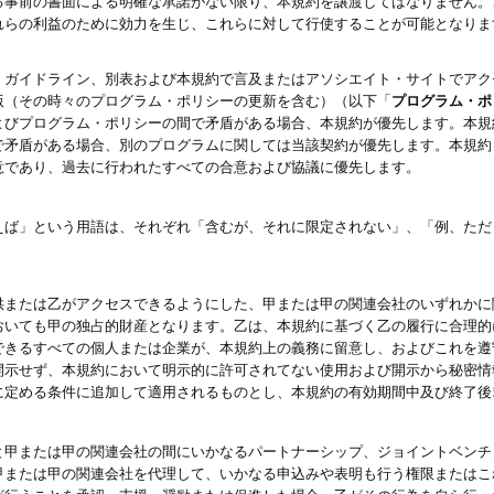
る事前の書面による明確な承諾がない限り、本規約を譲渡してはなりません。
れらの利益のために効力を生じ、これらに対して行使することが可能となりま
、ガイドライン、別表および本規約で言及またはアソシエイト・サイトでアク
版（その時々のプログラム・ポリシーの更新を含む）（以下「
プログラム・ポ
よびプログラム・ポリシーの間で矛盾がある場合、本規約が優先します。本規
で矛盾がある場合、別のプログラムに関しては当該契約が優先します。本規約
意であり、過去に行われたすべての合意および協議に優先します。
えば」という用語は、それぞれ「含むが、それに限定されない」、「例、ただ
供または乙がアクセスできるようにした、甲または甲の関連会社のいずれかに
おいても甲の独占的財産となります。乙は、本規約に基づく乙の履行に合理的
できるすべての個人または企業が、本規約上の義務に留意し、およびこれを遵
開示せず、本規約において明示的に許可されてない使用および開示から秘密情
に定める条件に追加して適用されるものとし、本規約の有効期間中及び終了後
と甲または甲の関連会社の間にいかなるパートナーシップ、ジョイントベンチ
甲または甲の関連会社を代理して、いかなる申込みや表明も行う権限またはこ