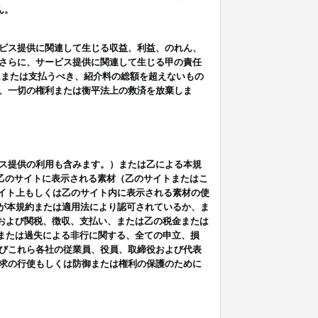
ん。
ビス提供に関連して生じる収益、利益、のれん、
さらに、サービス提供に関連して生じる甲の責任
たまたは支払うべき、紹介料の総額を超えないもの
、一切の権利または衡平法上の救済を放棄しま
ス提供の利用も含みます。）または乙による本規
は乙のサイトに表示される素材（乙のサイトまたはこ
サイト上もしくは乙のサイト内に表示される素材の使
用が本規約または適用法により認可されているか、ま
税金および関税、徴収、支払い、または乙の税金または
意または過失による非行に関する、全ての申立、損
びこれら各社の従業員、役員、取締役および代表
求の行使もしくは防御または権利の保護のために