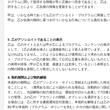
ログラムに関して提供する情報が常に正確かつ完全であること。乙は、
択することにより、乙自身の情報を更新することができます。
甲は、いかなる時であっても乙がアソシエイト・プログラムに関連して
甲は、乙が自身の期待に基づき行ういかなる行為についても責任を負い
5. 乙がアソシエイトであることの表示
乙は、乙のサイト上または甲が乙によるプログラム・コンテンツの表示ま
として、［乙の名称を挿入］は適格販売により収入を得ています。」ま
なければなりません。このような公表および適用法により求められる場
ト・プログラムへの乙の参加に関して公式な文書を表示しないものとし
の表明や誇張（甲が乙を支援、後援または支持しているという表明また
の間の関係を表明したり暗示したりしないものとします。
6. 契約期間および契約解除
本規約の期間は、乙がアソシエイト・サイトに登録または利用した時点
ることにより、（適用ある法により認められる場合は、自動的かつ訴訟
す。ただし、当該解除の効力発生日は、通知交付日から起算して7日後
トの管理」上の乙の「アカウントの閉鎖」オプションを選択することに
る場合には、乙に対する書面通知交付直後に、本規約を解除または乙のア
(b) 甲が本規約（プログラム・ポリシーを含む）のその他の違反に関し