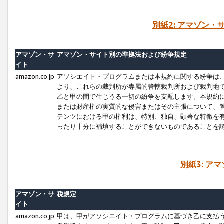
別紙2: アマゾン
アマゾン・サ
アマゾン・サイト別の準拠法および紛争規定
イト
amazon.co.jp
アソシエイト・プログラムまたは本規約に関する紛争は
より、これらの裁判所が専属的管轄裁判所および裁判地
乙と甲の間で生じうる一切の紛争を支配します。本規約
または財産権の実質的な侵害またはその主張について、
テンツにおける甲の権利は、特別、独自、顕著な特徴を
ったり十分に補填することができないものであることを
別紙3: ア
アマゾン・サ
税規定
イト
amazon.co.jp
甲は、甲がアソシエイト・プログラムに基づき乙に支払