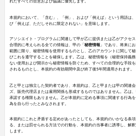
れたすべての合意および協議に優先します。
本規約において、「含む」、「例」、および「例えば」という用語は、
び「例えば、ただしそれに限定されない」を意味します。
アソシエイト・プログラムに関連して甲が乙に提供または乙がアクセス
合理的に考えられる全ての情報は、甲の「
秘密情報
」であり、将来にお
範囲に限り、秘密情報を使用するものとし、乙のアカウントに関して秘
びこれを遵守することを確保します。乙は、秘密情報を（秘密保持義務
ない使用および開示から秘密情報を防ぐため、すべての合理的な手段を
されるものとし、本規約の有効期間中及び終了後5年間適用されます。
乙と甲とは独立した契約者であり、本規約は、乙と甲または甲の関連会
ズ、販売代理店または雇用関係も形成するものではありません。乙は、
承諾する権限もありません。乙が本規約に定める事項に関連する行為を
為を自ら行ったとみなされます。
本規約にこれと矛盾する定めがあったとしても、本規約のいかなる条項
る、または罰せられる方法での行動を、本規約の当事者に誘導し、解釈
します。