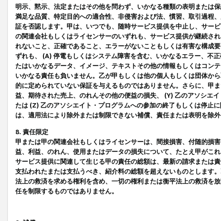
明示、黙示、法定またはその他を問わず、いかなる種類の表明または保
満足な品質、特定目的への適合性、非侵害および法、慣習、取引過程、
証を否認します。甲は、いつでも、随時サービス提供を中止し、サービ
の関連会社もしくはライセンサーのいずれも、サービス提供が継続され
れないこと、正確であること、エラーがないこともしくは有害な構成要
ずれも、 (A) 停電もしくはシステム障害を含む、いかなるエラー、不
たはいかなるデータ、イメージ、テキストその他の情報もしくはコンテ
いかなる責任も負いません。乙が甲もしくは他の個人もしくは団体から
的に定められていない保証を与えるものではありません。さらに、甲また
益、期待された売上、のれんその他の便益の損失、 (Y) 乙のアソシ
たは (Z) 乙のアソシエイト・プログラムへの参加の終了もしくは停
は、適用法により除外または制限できない補償、責任または表明を除外
8. 責任限定
甲または甲の関連会社もしくはライセンサーは、間接損害、付随的損害
益、利益、のれん、使用またはデータの損失について、たとえ甲がこれ
サービス提供に関連して生じる甲の責任の総額は、最新の請求または責
支払われたまたは支払うべき、紹介料の総額を超えないものとします。
法上の救済を求める権利を含め、一切の権利または衡平法上の救済を放
任を制限するものではありません。