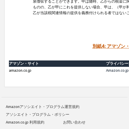
泉徴収することができます。甲は随時、乙からの税金に
ものの、乙が甲にこれを提供しない場合、甲は、（甲が
乙が当該税関連情報の提供を義務付けられる者ではない
別紙4: アマゾ
アマゾン・サイト
プライバシー
amazon.co.jp
Amazon.c
Amazonアソシエイト・プログラム運営規約
アソシエイト・プログラム・ポリシー
Amazon.co.jp 利用規約
お問い合わせ