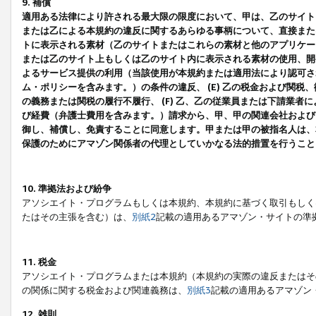
9. 補償
適用ある法律により許される最大限の限度において、甲は、乙のサイト
または乙による本規約の違反に関するあらゆる事柄について、直接または
トに表示される素材（乙のサイトまたはこれらの素材と他のアプリケーシ
または乙のサイト上もしくは乙のサイト内に表示される素材の使用、開発
よるサービス提供の利用（当該使用が本規約または適用法により認可され
ム・ポリシーを含みます。）の条件の違反、 (E) 乙の税金および関
の義務または関税の履行不履行、 (F) 乙、乙の従業員または下請業
び経費（弁護士費用を含みます。）請求から、甲、甲の関連会社および
御し、補償し、免責することに同意します。甲または甲の被指名人は、
保護のためにアマゾン関係者の代理としていかなる法的措置を行うこと
10. 準拠法および紛争
アソシエイト・プログラムもしくは本規約、本規約に基づく取引もしく
たはその主張を含む）は、
別紙2
記載の適用あるアマゾン・サイトの準
11. 税金
アソシエイト・プログラムまたは本規約（本規約の実際の違反またはそ
の関係に関する税金および関連義務は、
別紙3
記載の適用あるアマゾン
12. 雑則