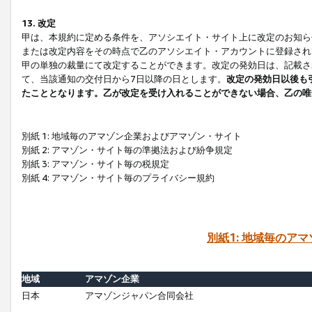
13. 改定
甲は、本規約に定める条件を、アソシエイト・サイト上に改定のお知ら
または改定内容をその時点で乙のアソシエイト・アカウントに登録され
甲の単独の裁量にて改定することができます。改定の発効日は、記載さ
て、当該通知の交付日から7日以降の日とします。
改定の発効日以後も
たこととなります。乙が改定を受け入れることができない場合、乙の唯
別紙 1: 地域毎のアマゾン企業およびアマゾン・サイト
別紙 2: アマゾン・サイト毎の準拠法および紛争規定
別紙 3: アマゾン・サイト毎の税規定
別紙 4: アマゾン・サイト毎のプライバシー規約
別紙1: 地域毎のア
地域
アマゾン企業
日本
アマゾンジャパン合同会社