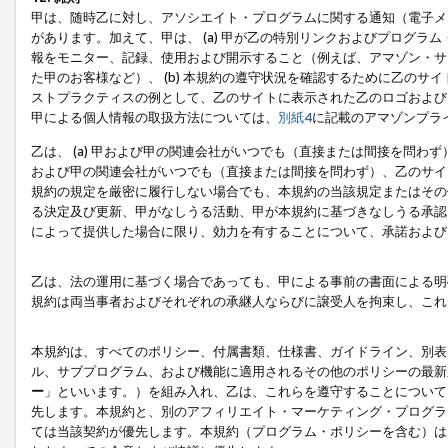
甲は、随時乙に対し、アソシエイト・プログラムに関する通知（電子メ
があります。加えて、甲は、 (a) 甲が乙の特別リンクおよびプログ
報をモニター、記録、使用および開示すること（例えば、アマゾン・サ
た甲のお客様など）、 (b) 本規約の遵守状況を確認するために乙のサイ
ストプラクティスの例として、乙のサイトに表示された乙のロゴおよび
甲による個人情報の取扱方法については、
別紙4
に記載のアマゾンプラ
乙は、 (a) 甲および甲の関連会社がいつでも（直接または間接を問わず
および甲の関連会社がいつでも（直接または間接を問わず）、乙のサイ
規約の規定を厳密に履行しない場合でも、本規約の当該規定またはその他
る決定及び更新、甲がなしうる活動、甲が本規約に基づきなしうる承認
によって提供した場合に限り、効力を有することについて、承諾および
乙は、法の運用に基づく場合であっても、甲による事前の書面による明
規約は両当事者およびそれぞれの承継人ならびに譲受人を拘束し、これ
本規約は、すべてのポリシー、付属書類、仕様書、ガイドライン、別表
ル、サブプログラム、および機能に適用されるその他のポリシーの最新
ー
」といいます。）を組み入れ、乙は、これらを遵守することについて
先します。本規約と、別のアフィリエイト・マーケティング・プログラ
ては当該契約が優先します。本規約（プログラム・ポリシーを含む）は