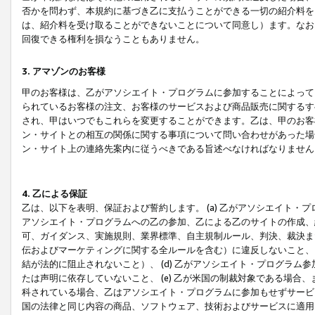
否かを問わず、本規約に基づき乙に支払うことができる一切の紹介料を
は、紹介料を受け取ることができないことについて同意し）ます。なお
回復できる権利を損なうこともありません。
3. アマゾンのお客様
甲のお客様は、乙がアソシエイト・プログラムに参加することによって
られているお客様の注文、お客様のサービスおよび商品販売に関するす
され、甲はいつでもこれらを変更することができます。乙は、甲のお客
ン・サイトとの相互の関係に関する事項について問い合わせがあった場
ン・サイト上の連絡先案内に従うべきである旨述べなければなりません
4. 乙による保証
乙は、以下を表明、保証および誓約します。 (a) 乙がアソシエイト・
アソシエイト・プログラムへの乙の参加、乙による乙のサイトの作成、
可、ガイダンス、実施規則、業界標準、自主規制ルール、判決、裁決ま
伝およびマーケティングに関する全ルールを含む）に違反しないこと、 
結が法的に阻止されないこと）、 (d) 乙がアソシエイト・プログラ
たは声明に依存していないこと、 (e) 乙が米国の制裁対象である場
科されている場合、乙はアソシエイト・プログラムに参加もせずサービス
国の法律と同じ内容の商品、ソフトウェア、技術およびサービスに適用さ