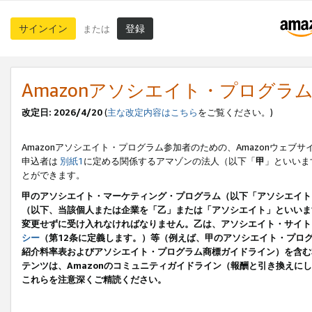
サインイン
登録
または
Amazonアソシエイト・プログラ
改定日: 2026/4/20
(
主な改定内容はこちら
をご覧ください。)
Amazonアソシエイト・プログラム参加者のための、Amazonウェブサ
申込者は
別紙1
に定める関係するアマゾンの法人（以下「
甲
」といいま
とができます。
甲のアソシエイト・マーケティング・プログラム（以下「アソシエイト
（以下、当該個人または企業を「乙」または「アソシエイト」といいま
変更せずに受け入れなければなりません。乙は、アソシエイト・サイト
シー
（第12条に定義します。）等（例えば、甲のアソシエイト・プロ
紹介料率表およびアソシエイト・プログラム商標ガイドライン）を含む本規
テンツは、Amazonのコミュニティガイドライン（報酬と引き換え
これらを注意深くご精読ください。