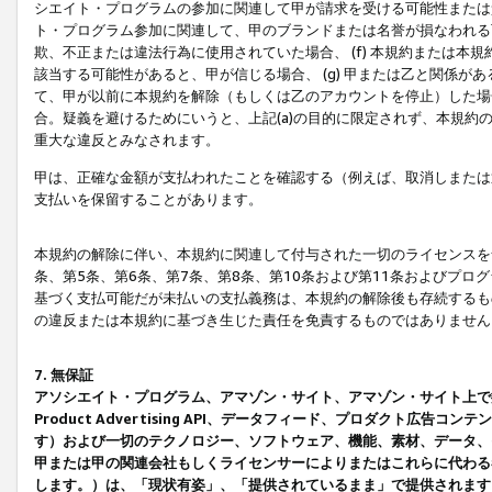
シエイト・プログラムの参加に関連して甲が請求を受ける可能性または責
ト・プログラム参加に関連して、甲のブランドまたは名誉が損なわれる可
欺、不正または違法行為に使用されていた場合、 (f) 本規約または
該当する可能性があると、甲が信じる場合、 (g) 甲または乙と関係
て、甲が以前に本規約を解除（もしくは乙のアカウントを停止）した場合
合。疑義を避けるためにいうと、上記(a)の目的に限定されず、本規約
重大な違反とみなされます。
甲は、正確な金額が支払われたことを確認する（例えば、取消しまたは
支払いを保留することがあります。
本規約の解除に伴い、本規約に関連して付与された一切のライセンスを
条、第5条、第6条、第7条、第8条、第10条および第11条およびプ
基づく支払可能だが未払いの支払義務は、本規約の解除後も存続するも
の違反または本規約に基づき生じた責任を免責するものではありません
7. 無保証
アソシエイト・プログラム、アマゾン・サイト、アマゾン・サイト上で
Product Advertising API、データフィード、プロダクト
す）および一切のテクノロジー、ソフトウェア、機能、素材、データ、
甲または甲の関連会社もしくライセンサーによりまたはこれらに代わる
します。）は、「現状有姿」、「提供されているまま」で提供されます