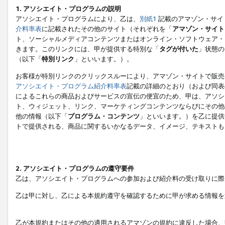
1. アソシエイト・プログラムの説明
アソシエイト・プログラムにより、乙は、
別紙1
記載のアマゾン・サイ
介料率表
に記載されたその他のサイト（それぞれを「
アマゾン・サイト
ト、ソーシャルメディアコンテンツまたはオンライン・ソフトウェア・
きます。このリンクには、甲が提供する特別な「
タグが付いた
」状態の
（以下「
特別リンク
」といいます。）。
お客様が特別リンクのクリックスルーにより、アマゾン・サイトで販売
アソシエイト・プログラム紹介料率表
記載の詳細のとおり（および同表
によるこれらの商品およびサービスの宣伝の便宜のため、甲は、アソシ
ト、ウィジェット、リンク、マーケティングコンテンツならびにその他
他の情報（以下「
プログラム・コンテンツ
」といいます。）を乙に提供
トで提供される、商品に関するいかなるデータ、イメージ、テキストも
2. アソシエイト・プログラムの遵守要件
乙は、アソシエイト・プログラムへの参加および紹介料の受け取りに際
乙は甲に対し、乙による本規約遵守を確認するために甲が求める情報を
乙が本規約またはその他の適用されるアマゾンの規約に違反した場合、