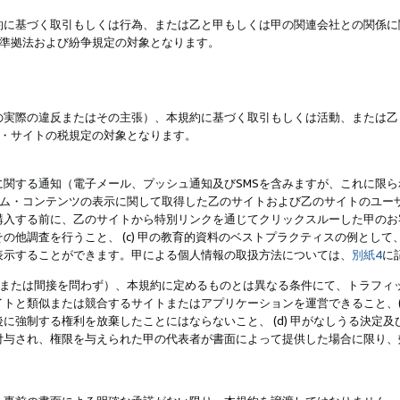
約に基づく取引もしくは行為、または乙と甲もしくは甲の関連会社との関係に
準拠法および紛争規定の対象となります。
の実際の違反またはその主張）、本規約に基づく取引もしくは活動、または乙
・サイトの税規定の対象となります。
に関する通知（電子メール、プッシュ通知及びSMSを含みますが、これに限
ログラム・コンテンツの表示に関して取得した乙のサイトおよび乙のサイトのユ
入する前に、乙のサイトから特別リンクを通じてクリックスルーした甲のお客様
の他調査を行うこと、 (c) 甲の教育的資料のベストプラクティスの例とし
表示することができます。甲による個人情報の取扱方法については、
別紙4
に
直接または間接を問わず）、本規約に定めるものとは異なる条件にて、トラフィッ
トと類似または競合するサイトまたはアプリケーションを運営できること、(
に強制する権利を放棄したことにはならないこと、 (d) 甲がなしうる決定
付与され、権限を与えられた甲の代表者が書面によって提供した場合に限り、