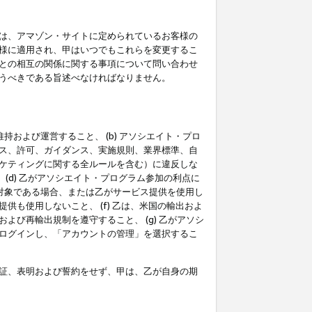
は、アマゾン・サイトに定められているお客様の
様に適用され、甲はいつでもこれらを変更するこ
との相互の関係に関する事項について問い合わせ
うべきである旨述べなければなりません。
持および運営すること、 (b) アソシエイト・プロ
ス、許可、ガイダンス、実施規則、業界標準、自
ケティングに関する全ルールを含む）に違反しな
(d) 乙がアソシエイト・プログラム参加の利点に
裁対象である場合、または乙がサービス提供を使用し
も使用しないこと、 (f) 乙は、米国の輸出およ
び再輸出規制を遵守すること、 (g) 乙がアソシ
ログインし、「アカウントの管理」を選択するこ
証、表明および誓約をせず、甲は、乙が自身の期