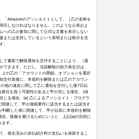
「Amazonのアソシエイトとして、［乙の名称を
明示しなければなりません。このような公表およ
ムへの乙の参加に関して公式な文書を表示しない
援または支持しているという表明または暗示を含
す。
して書面で解除通知を交付することにより、（適
ができます。ただし、当該解除の効力発生日は、
」上の乙の「アカウントの閉鎖」オプションを選択
知交付直後に、本規約を解除または乙のアカウン
のその他の違反に関して乙に通知を交付した後7日以
責任を負う可能性があると甲が信じる場合、 (d)
る場合、(e) 乙によるアソシエイト・プログラ
為に関連して、甲が徴税要件に該当するまたは該当す
甲が判断した者に関連して、甲が以前に本規約を解除
場合。疑義を避けるためにいうと、上記(a)の目的に
れます。
て、発生済みの未払紹介料の支払いを保留するこ