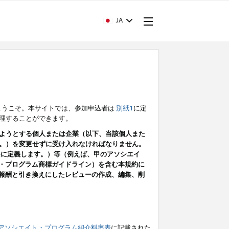
JA
ようこそ。本サイトでは、参加申込者は
別紙1
に定
理することができます。
ようとする個人または企業（以下、当該個人また
。）を変更せずに受け入れなければなりません。
条に定義します。）等（例えば、甲のアソシエイ
ト・プログラム商標ガイドライン）を含む本規約に
ン（報酬と引き換えにしたレビューの作成、編集、削
アソシエイト・プログラム紹介料率表
に記載された