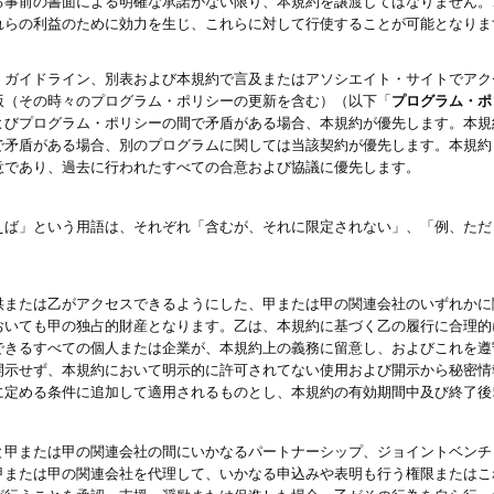
る事前の書面による明確な承諾がない限り、本規約を譲渡してはなりません。
れらの利益のために効力を生じ、これらに対して行使することが可能となりま
、ガイドライン、別表および本規約で言及またはアソシエイト・サイトでアク
版（その時々のプログラム・ポリシーの更新を含む）（以下「
プログラム・ポ
よびプログラム・ポリシーの間で矛盾がある場合、本規約が優先します。本規
で矛盾がある場合、別のプログラムに関しては当該契約が優先します。本規約
意であり、過去に行われたすべての合意および協議に優先します。
えば」という用語は、それぞれ「含むが、それに限定されない」、「例、ただ
供または乙がアクセスできるようにした、甲または甲の関連会社のいずれかに
おいても甲の独占的財産となります。乙は、本規約に基づく乙の履行に合理的
できるすべての個人または企業が、本規約上の義務に留意し、およびこれを遵
開示せず、本規約において明示的に許可されてない使用および開示から秘密情
に定める条件に追加して適用されるものとし、本規約の有効期間中及び終了後
と甲または甲の関連会社の間にいかなるパートナーシップ、ジョイントベンチ
甲または甲の関連会社を代理して、いかなる申込みや表明も行う権限またはこ