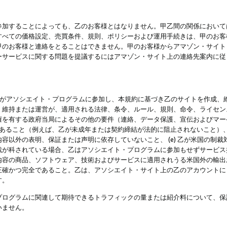
参加することによっても、乙のお客様とはなりません。甲乙間の関係において
すべての価格設定、売買条件、規則、ポリシーおよび運用手続きは、甲のお客
甲のお客様と連絡をとることはできません。甲のお客様からアマゾン・サイト
ーサービスに関する問題を提議するにはアマゾン・サイト上の連絡先案内に従
 乙がアソシエイト・プログラムに参加し、本規約に基づき乙のサイトを作成、維
、維持または運営が、適用される法律、条令、ルール、規則、命令、ライセン
権を有する政府当局によるその他の要件（連絡、データ保護、宣伝およびマー
力があること（例えば、乙が未成年または契約締結が法的に阻止されないこと）、 
容以外の表明、保証または声明に依存していないこと、 (e) 乙が米国の制
が科されている場合、乙はアソシエイト・プログラムに参加もせずサービス提供
容の商品、ソフトウェア、技術およびサービスに適用されうる米国外の輸出およ
正確かつ完全であること。乙は、アソシエイト・サイト上の乙のアカウントに
す。
プログラムに関連して期待できるトラフィックの量または紹介料について、保
いません。