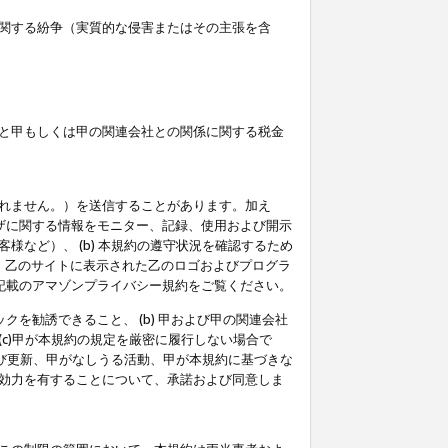
関する紛争（実質的な侵害またはその主張を含
と甲もしくは甲の関連会社との関係に関する税金
られません。）を送信することがあります。加え
ーザに関する情報をモニター、記録、使用および開示
など）、 (b) 本規約の遵守状況を確認するため
て、乙のサイトに表示された乙のロゴおよびプログラ
記載のアマゾンプライバシー規約をご覧ください。
クを勧誘できること、 (b) 甲および甲の関連会社
c)甲が本規約の規定を厳密に履行しない場合で
及び更新、甲がなしうる活動、甲が本規約に基づきな
効力を有することについて、承諾および同意しま