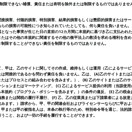
は制限できない補償、責任または表明を除外または制限するものではありませ
間接損害、付随的損害、特別損害、結果的損害もしくは懲罰的損害またはサー
れらの損害の可能性につき知らされていたとしても、何ら責任を負いません。
因となった事実が生じた日の直前の12カ月間に本規約に基づき乙に支払われ
またはその他の本規約に関連するその他の衡平法上の救済を求める権利を含め
き制限することができない責任を制限するものではありません。
て、甲は、乙のサイトに関してその作成、維持もしくは運用（乙によるサービ
は間接的であるかを問わず責任を負いません。乙は、 (A)乙のサイトまた
たはプロセスとの組み合わせを含みます。）、 (B) 乙のサイトまたは乙の
ションまたはマーケティング、 (C) 乙によるサービス提供の利用（当該使
よる本規約（プログラム・ポリシーを含みます。）の条件の違反、 (E) 乙の
務または関税の履行不履行、 (F) 乙、乙の従業員または下請業者による故
含みます。）請求から、甲、甲の関連会社およびライセンサーならびに甲およ
。甲または甲の被指名人は、本条の執行等のため、特別命令等を通じ、法的請
行うこと、および一切の手続を履行することができます。