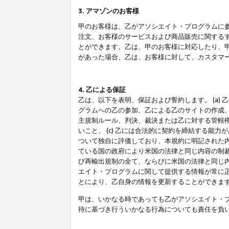
3. アマゾンのお客様
甲のお客様は、乙がアソシエイト・プログラムに
注文、お客様のサービスおよび商品販売に関する
とができます。乙は、甲のお客様に対応したり、
があった場合、乙は、お客様に対して、カスタマ
4. 乙による保証
乙は、以下を表明、保証および誓約します。 (a)
グラムへの乙の参加、乙による乙のサイトの作成
主規制ルール、判決、裁決または乙に対する管轄
いこと、 (c) 乙には合法的に契約を締結する能
ついて独自に評価しており、本規約に明記された内
ている国の政府により米国の法律と同じ内容の制裁
び再輸出規制の全て、ならびに米国の法律と同じ内
エイト・プログラムに関して提供する情報が常に
とにより、乙自身の情報を更新することができま
甲は、いかなる時であっても乙がアソシエイト・
待に基づき行ういかなる行為についても責任を負