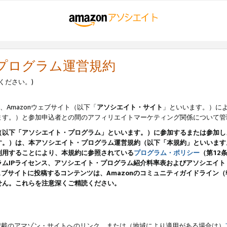
・プログラム運営規約
ください。)
、Amazonウェブサイト（以下「
アソシエイト・サイト
」といいます。）に
ます。）と参加申込者との間のアフィリエイトマーケティング関係について管
（以下「アソシエイト・プログラム」といいます。）に参加するまたは参加し
す。）は、本アソシエイト・プログラム運営規約（以下「本規約」といいます
利用することにより、本規約に参照されている
プログラム・ポリシー
（第12
ムIPライセンス、アソシエイト・プログラム紹介料率表およびアソシエイ
pのウェブサイトに投稿するコンテンツは、Amazonのコミュニティガイドライ
せん。これらを注意深くご精読ください。
載のアマゾン・サイトへのリンク、または（地域により適用がある場合は）