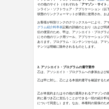
その他のサイト（それぞれを「
アマゾン・サイト
ンライン・ソフトウェア・アプリケーション（以
状態のリンクフォーマットが適切に使用され、お
お客様が特別リンクのクリックスルーにより、ア
グラム紹介料率表
記載の詳細のとおり（および同
伝の便宜のため、甲は、アソシエイト・プログラ
にその他のリンク用ツール、アプリケーションプロ
あります。プログラム・コンテンツからは、アマ
テンツは明確に除外されるものとします。
2. アソシエイト・プログラムの遵守要件
乙は、アソシエイト・プログラムへの参加および
乙は甲に対し、乙による本規約遵守を確認するた
乙が本規約またはその他の適用されるアマゾンの
約に基づき乙に支払うことができる一切の紹介料
について同意し）ます。なお、本権利の留保のた