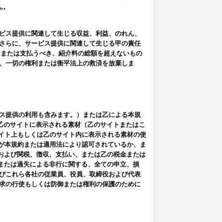
ん。
ビス提供に関連して生じる収益、利益、のれん、
さらに、サービス提供に関連して生じる甲の責任
たまたは支払うべき、紹介料の総額を超えないもの
、一切の権利または衡平法上の救済を放棄しま
ス提供の利用も含みます。）または乙による本規
は乙のサイトに表示される素材（乙のサイトまたはこ
サイト上もしくは乙のサイト内に表示される素材の使
用が本規約または適用法により認可されているか、ま
税金および関税、徴収、支払い、または乙の税金または
意または過失による非行に関する、全ての申立、損
びこれら各社の従業員、役員、取締役および代表
求の行使もしくは防御または権利の保護のために