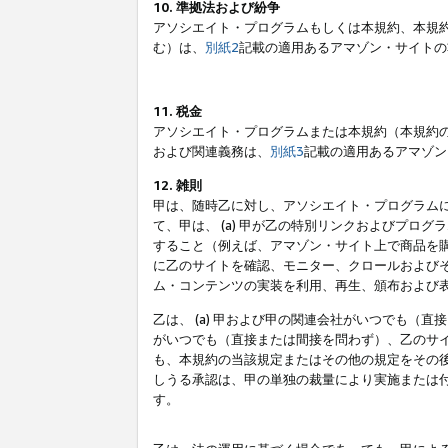
10. 準拠法および紛争
アソシエイト・プログラムもしくは本規約、本規
む）は、
別紙2
記載の適用あるアマゾン・サイトの
11. 税金
アソシエイト・プログラムまたは本規約（本規約
および関連義務は、
別紙3
記載の適用あるアマゾン
12. 雑則
甲は、随時乙に対し、アソシエイト・プログラム
て、甲は、 (a) 甲が乙の特別リンクおよびプ
すること（例えば、アマゾン・サイト上で商品を購
に乙のサイトを確認、モニター、クロールおよびそ
ム・コンテンツの実装を利用、再生、頒布および
乙は、 (a) 甲および甲の関連会社がいつでも（
がいつでも（直接または間接を問わず）、乙のサイ
も、本規約の当該規定またはその他の規定をその後
しうる承認は、甲の単独の裁量により実施または
す。