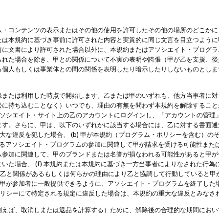
・コンテンツの表示またはその他の使用を許可したその他の場所のどこかに、
たは本規約に基づき事前に許可された内容と実質的に同じ文言を目立つように
前に文書により許可された場合以外に、本規約またはアソシエイト・プログラ
られた場合を除き、甲との関係について不実の表明や誇張（甲が乙を支援、後
る個人もしくは事業体との間の関係を表明したり暗示したりしないものとしま
録または利用した時点で開始します。乙または甲のいずれも、他方当事者に対
訟に持ち込むことなく）いつでも、理由の有無を問わず本規約を解除すること
アソシエイト・サイト上の乙のアカウントにログインし、「アカウントの管理
ます。さらに、甲は、以下のいずれかに該当する場合には、乙に対する書面通
の重大な違反を犯した場合、 (b) 甲が本規約（プログラム・ポリシーを含む）
によるアソシエイト・プログラムの参加に関連して甲が請求を受ける可能性または
参加に関連して、甲のブランドまたは名誉が損なわれる可能性があると甲が信じ
いた場合、 (f) 本規約または本規約に基づき一方当事者によりなされた行
または乙と関係があるもしくは何らかの理由により乙と協調して行動していると
) 甲が参加者に一般提供できるように、アソシエイト・プログラムを終了した
ポリシーにて特定される規定に違反した場合は、本規約の重大な違反とみなさ
例えば、取消しまたは返品を計算する）ために、解除後の合理的な期間におい