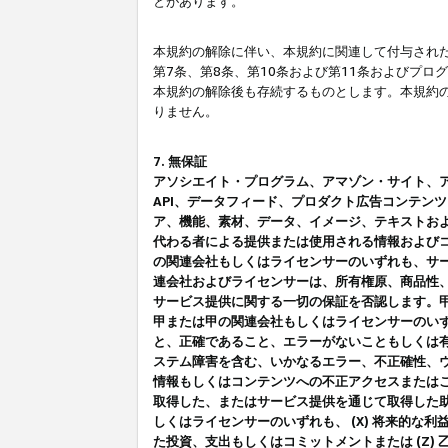
とがあります。
本規約の解除に伴い、本規約に関連して付与された
第7条、第8条、第10条および第11条およびプ
本規約の解除後も存続するものとします。本規約
りません。
7. 無保証
アソシエイト・プログラム、アマゾン・サイト、アマゾ
API、データフィード、プロダクト広告コンテン
ア、機能、素材、データ、イメージ、テキストお
代わる者による提供または使用される情報および
の関連会社もしくはライセンサーのいずれも、サ
連会社およびライセンサーは、所有権原、商品性
サービス提供に関する一切の保証を否認します。
甲または甲の関連会社もしくはライセンサーのい
と、正確であること、エラーがないこともしくは有
ステム障害を含む、いかなるエラー、不正確性、ウ
情報もしくはコンテンツへの不正アクセスまたは
取得した、またはサービス提供を通じて取得した
しくはライセンサーのいずれも、 (X) 将来的な
た投資、支出もしくはコミットメントまたは (Z