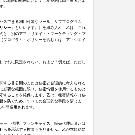
この制限の範囲において、本規約は両当事者およ
す。
セスできる利用可能なツール、サブプログラム、
リシー
」といいます。）を組み入れ、乙は、これ
約と、別のアフィリエイト・マーケティング・プ
（プログラム・ポリシーを含む）は、アソシエイ
しそれに限定されない」および「例えば、ただし
関する非公開のまたは秘密と合理的に考えられる
に必要な範囲に限り、秘密情報を使用するものと
守することを確保します。乙は、秘密情報を（秘
報を防ぐため、すべての合理的な手段を講じま
5年間適用されます。
ャー、代理、フランチャイズ、販売代理店または
れらを承諾する権限もありません。乙が本規約に