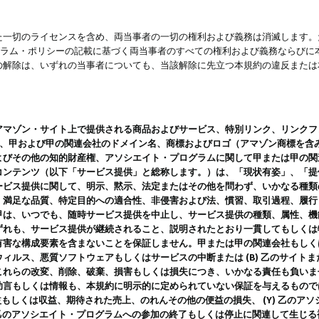
一切のライセンスを含め、両当事者の一切の権利および義務は消滅します。た
ログラム・ポリシーの記載に基づく両当事者のすべての権利および義務ならび
の解除は、いずれの当事者についても、当該解除に先立つ本規約の違反または
ン・サイト上で提供される商品およびサービス、特別リンク、リンクフォーマット、
ツ、甲および甲の関連会社のドメイン名、商標およびロゴ（アマゾン商標を含
よびその他の知的財産権、アソシエイト・プログラムに関して甲または甲の関
コンテンツ（以下「サービス提供」と総称します。）は、「現状有姿」、「提
ービス提供に関して、明示、黙示、法定またはその他を問わず、いかなる種類
、満足な品質、特定目的への適合性、非侵害および法、慣習、取引過程、履行
甲は、いつでも、随時サービス提供を中止し、サービス提供の種類、属性、機
ずれも、サービス提供が継続されること、説明されたとおり一貫してもしくは
害な構成要素を含まないことを保証しません。甲または甲の関連会社もしくはラ
ィルス、悪質ソフトウェアもしくはサービスの中断または (B) 乙のサイト
これらの改変、削除、破棄、損害もしくは損失につき、いかなる責任も負いま
助言もしくは情報も、本規約に明示的に定められていない保証を与えるもので
利益もしくは収益、期待された売上、のれんその他の便益の損失、 (Y) 乙の
) 乙のアソシエイト・プログラムへの参加の終了もしくは停止に関連して生じ