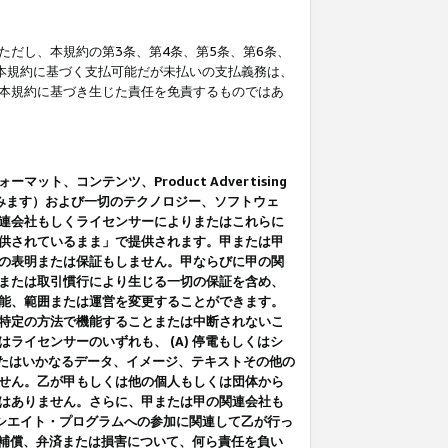
だし、本規約の第3条、第4条、第5条、第6条、
に本規約に基づく支払可能だが未払いの支払義務は、
本規約に基づき生じた責任を免責するものではあ
コンテンツ、Product Advertising
みます）および一切のテクノロジー、ソフトウェ
連会社もしくライセンサーによりまたはこれらに
供されているまま」で提供されます。甲または甲
の表明または保証もしません。甲ならびに甲の関
または取引慣行により生じる一切の保証を含め、
能、範囲または運営を変更することができます。
特定の方法で機能することまたは中断されないこ
イセンサーのいずれも、 (A) 停電もしくはシ
またはいかなるデータ、イメージ、テキストその他の
せん。乙が甲もしくは他の個人もしくは団体から
はありません。さらに、甲または甲の関連会社も
アソシエイト・プログラムへの参加に関連して乙が行っ
る補償、弁済または損害について、何ら責任を負い