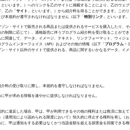
」といいます。）へのリンクを乙のサイトに掲載することにより、乙のウェブ
下、乙の「
サイト
」といいます。）から紹介料を得ることができます。このリ
よび本規約が遵守されなければなりません（以下「
特別リンク
」といいます。
マゾン・サイトで販売される商品または提供されるサービスを購入したり、そ
表の制限に応じて）、適格販売に伴うプログラム紹介料を受け取ることができ
ムに関連して、データ、イメージ、テキスト、リンクフォーマット、ウィジェ
グラムインターフェイス（API）およびその他の情報（以下「
プログラム・
ゾン・サイト以外のサイトで提供される、商品に関するいかなるデータ、イメ
紹介料の受け取りに際し、本規約を遵守しなければなりません。
めに甲が求める情報を速やかに提供しなければなりません。
規約に違反した場合、甲は、甲が利用できるその他の権利または救済に加えて
を（適用法により認められる限度において）恒久的に停止する権利を有し（お
めに、甲は通知をする必要はなくかつ当該金額を超える損害金を回復できる権