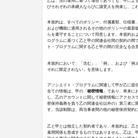
乙は、法の運用に基づく場合であっても、甲によ
びそれぞれの承継人ならびに譲受人を拘束し、こ
本規約は、すべてのポリシー、付属書類、仕様書
および機能に適用されるその他のポリシーの最新
らを遵守することについて同意します。本規約お
ログラムに基づく乙と甲の関連会社間の契約の間
ト・プログラムに関する乙と甲の間の完全なる合
本規約において、「含む」、「例」、および「例
それに限定されない」を意味します。
アソシエイト・プログラムに関連して甲が乙に提
全ての情報は、甲の「
秘密情報
」であり、将来に
し、乙のアカウントに関して秘密情報にアクセス
密保持義務を負う乙の関連会社以外の）第三者に
す。当該制限は、両当事者間の他の秘密保持契約
乙と甲とは独立した契約者であり、本規約は、乙
雇用関係も形成するものではありません。乙は、