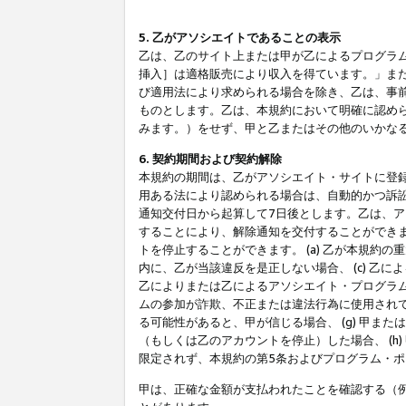
5. 乙がアソシエイトであることの表示
乙は、乙のサイト上または甲が乙によるプログラム
挿入］は適格販売により収入を得ています。」ま
び適用法により求められる場合を除き、乙は、事
ものとします。乙は、本規約において明確に認め
みます。）をせず、甲と乙またはその他のいかな
6. 契約期間および契約解除
本規約の期間は、乙がアソシエイト・サイトに登
用ある法により認められる場合は、自動的かつ訴
通知交付日から起算して7日後とします。乙は、
することにより、解除通知を交付することができ
トを停止することができます。 (a) 乙が本規約
内に、乙が当該違反を是正しない場合、 (c) 乙
乙によりまたは乙によるアソシエイト・プログラム
ムの参加が詐欺、不正または違法行為に使用されて
る可能性があると、甲が信じる場合、 (g) 甲
（もしくは乙のアカウントを停止）した場合、 (h
限定されず、本規約の第5条およびプログラム・
甲は、正確な金額が支払われたことを確認する（