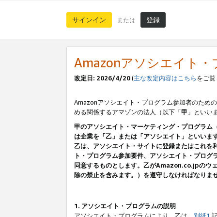
サインイン
登録
または
Amazonアソシエイト
改定日: 2026/4/20
(
主な改定内容はこちら
をご覧
Amazonアソシエイト・プログラム参加者のための
める関係するアマゾンの法人（以下「
甲
」といい
甲のアソシエイト・マーケティング・プログラム
は企業を「乙」または「アソシエイト」といいま
乙は、アソシエイト・サイトに登録またはこれを
ト・プログラム参加要件、アソシエイト・プログラ
同意するものとします。乙がAmazon.co.j
除の禁止を含みます。）を遵守しなければなりま
1. アソシエイト・プログラムの説明
アソシエイト・プログラムにより、乙は、
別紙1
記