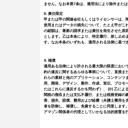
ません。なお本第7条は、適用法により除外また
8. 責任限定
甲または甲の関連会社もしくはライセンサーは、
使用またはデータの損失について、たとえ甲がこ
の総額は、最新の請求または責任を発生させた原
とします。乙は本条により、特定履行、差し止め
す。なお本条のいずれも、適用される法律に基づ
9. 補償
適用ある法律により許される最大限の限度におい
約の違反に関するあらゆる事柄について、直接また
れらの素材と他のアプリケーション、コンテンツま
用、開発、デザイン、製作、作成、宣伝、プロモー
たはこれらに違反するかを問わず）、 (D) 乙に
関税の徴収または支払不履行、または税務登録の義
害、損失、賠償、費用および経費（弁護士費用を
者を防御し、補償し、免責することに同意します
アマゾン関係者の代理としていかなる法的措置を