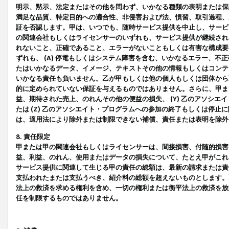
明示、黙示、法定またはその他を問わず、いかなる種類の表明または保
満足な品質、特定目的への適合性、非侵害および法、慣習、取引過程、
証を否認します。甲は、いつでも、随時サービス提供を中止し、サービ
の関連会社もしくはライセンサーのいずれも、サービス提供が継続され
れないこと、正確であること、エラーがないこともしくは有害な構成要
ずれも、 (A) 停電もしくはシステム障害を含む、いかなるエラー、不
たはいかなるデータ、イメージ、テキストその他の情報もしくはコンテ
いかなる責任も負いません。乙が甲もしくは他の個人もしくは団体から
的に定められていない保証を与えるものではありません。さらに、甲また
益、期待された売上、のれんその他の便益の損失、 (Y) 乙のアソシ
たは (Z) 乙のアソシエイト・プログラムへの参加の終了もしくは停
は、適用法により除外または制限できない補償、責任または表明を除外
8. 責任限定
甲または甲の関連会社もしくはライセンサーは、間接損害、付随的損害
益、利益、のれん、使用またはデータの損失について、たとえ甲がこれ
サービス提供に関連して生じる甲の責任の総額は、最新の請求または責
支払われたまたは支払うべき、紹介料の総額を超えないものとします。
法上の救済を求める権利を含め、一切の権利または衡平法上の救済を放
任を制限するものではありません。