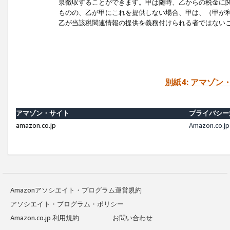
泉徴収することができます。甲は随時、乙からの税金に
ものの、乙が甲にこれを提供しない場合、甲は、（甲が
乙が当該税関連情報の提供を義務付けられる者ではない
別紙4: アマゾ
アマゾン・サイト
プライバシー
amazon.co.jp
Amazon.c
Amazonアソシエイト・プログラム運営規約
アソシエイト・プログラム・ポリシー
Amazon.co.jp 利用規約
お問い合わせ