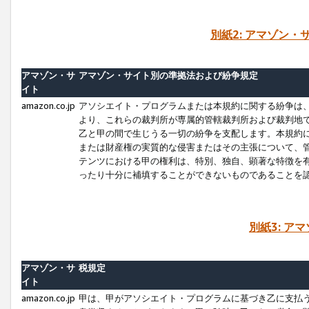
別紙2: アマゾン
アマゾン・サ
アマゾン・サイト別の準拠法および紛争規定
イト
amazon.co.jp
アソシエイト・プログラムまたは本規約に関する紛争は
より、これらの裁判所が専属的管轄裁判所および裁判地
乙と甲の間で生じうる一切の紛争を支配します。本規約
または財産権の実質的な侵害またはその主張について、
テンツにおける甲の権利は、特別、独自、顕著な特徴を
ったり十分に補填することができないものであることを
別紙3: ア
アマゾン・サ
税規定
イト
amazon.co.jp
甲は、甲がアソシエイト・プログラムに基づき乙に支払