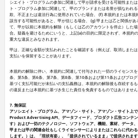
シエイト・プログラムの参加に関連して甲が請求を受ける可能性または責
ト・プログラム参加に関連して、甲のブランドまたは名誉が損なわれる可
欺、不正または違法行為に使用されていた場合、 (f) 本規約または
該当する可能性があると、甲が信じる場合、 (g) 甲または乙と関係
て、甲が以前に本規約を解除（もしくは乙のアカウントを停止）した場合
合。疑義を避けるためにいうと、上記(a)の目的に限定されず、本規約
重大な違反とみなされます。
甲は、正確な金額が支払われたことを確認する（例えば、取消しまたは
支払いを保留することがあります。
本規約の解除に伴い、本規約に関連して付与された一切のライセンスを
条、第5条、第6条、第7条、第8条、第10条および第11条およびプ
基づく支払可能だが未払いの支払義務は、本規約の解除後も存続するも
の違反または本規約に基づき生じた責任を免責するものではありません
7. 無保証
アソシエイト・プログラム、アマゾン・サイト、アマゾン・サイト上で
Product Advertising API、データフィード、プロダクト
す）および一切のテクノロジー、ソフトウェア、機能、素材、データ、
甲または甲の関連会社もしくライセンサーによりまたはこれらに代わる
します。）は、「現状有姿」、「提供されているまま」で提供されます