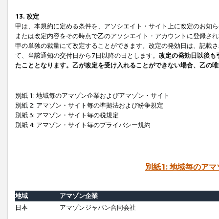
13. 改定
甲は、本規約に定める条件を、アソシエイト・サイト上に改定のお知ら
または改定内容をその時点で乙のアソシエイト・アカウントに登録され
甲の単独の裁量にて改定することができます。改定の発効日は、記載さ
て、当該通知の交付日から7日以降の日とします。
改定の発効日以後も
たこととなります。乙が改定を受け入れることができない場合、乙の唯
別紙 1: 地域毎のアマゾン企業およびアマゾン・サイト
別紙 2: アマゾン・サイト毎の準拠法および紛争規定
別紙 3: アマゾン・サイト毎の税規定
別紙 4: アマゾン・サイト毎のプライバシー規約
別紙1: 地域毎のア
地域
アマゾン企業
日本
アマゾンジャパン合同会社