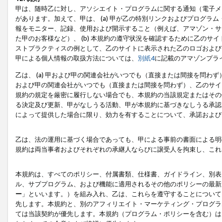
甲は、随時乙に対し、アソシエイト・プログラムに関する通知（電子メ
があります。加えて、甲は、 (a) 甲が乙の特別リンクおよびプログ
報をモニター、記録、使用および開示すること（例えば、アマゾン・サ
た甲のお客様など）、 (b) 本規約の遵守状況を確認するために乙のサイ
ストプラクティスの例として、乙のサイトに表示された乙のロゴおよび
甲による個人情報の取扱方法については、
別紙4
に記載のアマゾンプラ
乙は、 (a) 甲および甲の関連会社がいつでも（直接または間接を問わず
および甲の関連会社がいつでも（直接または間接を問わず）、乙のサイ
規約の規定を厳密に履行しない場合でも、本規約の当該規定またはその他
る決定及び更新、甲がなしうる活動、甲が本規約に基づきなしうる承認
によって提供した場合に限り、効力を有することについて、承諾および
乙は、法の運用に基づく場合であっても、甲による事前の書面による明
規約は両当事者およびそれぞれの承継人ならびに譲受人を拘束し、これ
本規約は、すべてのポリシー、付属書類、仕様書、ガイドライン、別表
ル、サブプログラム、および機能に適用されるその他のポリシーの最新
ー
」といいます。）を組み入れ、乙は、これらを遵守することについて
先します。本規約と、別のアフィリエイト・マーケティング・プログラ
ては当該契約が優先します。本規約（プログラム・ポリシーを含む）は