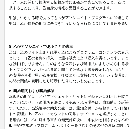
ログラムに関して提供する情報が常に正確かつ完全であること。乙は、
択することにより、乙自身の情報を更新することができます。
甲は、いかなる時であっても乙がアソシエイト・プログラムに関連して
甲は、乙が自身の期待に基づき行ういかなる行為についても責任を負い
5. 乙がアソシエイトであることの表示
乙は、乙のサイト上または甲が乙によるプログラム・コンテンツの表示ま
として、［乙の名称を挿入］は適格販売により収入を得ています。」ま
なければなりません。このような公表および適用法により求められる場
ト・プログラムへの乙の参加に関して公式な文書を表示しないものとし
の表明や誇張（甲が乙を支援、後援または支持しているという表明また
の間の関係を表明したり暗示したりしないものとします。
6. 契約期間および契約解除
本規約の期間は、乙がアソシエイト・サイトに登録または利用した時点
ることにより、（適用ある法により認められる場合は、自動的かつ訴訟
す。ただし、当該解除の効力発生日は、通知交付日から起算して7日後
トの管理」上の乙の「アカウントの閉鎖」オプションを選択することに
る場合には、乙に対する書面通知交付直後に、本規約を解除または乙のア
(b) 甲が本規約（プログラム・ポリシーを含む）のその他の違反に関し