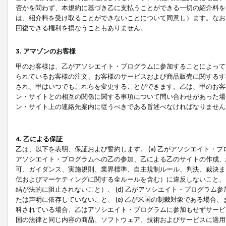
否かを問わず、本規約に基づき乙に支払うことができる一切の紹介料を
は、紹介料を受け取ることができないことについて同意し）ます。なお
回復できる権利を損なうこともありません。
3. アマゾンのお客様
甲のお客様は、乙がアソシエイト・プログラムに参加することによって
られているお客様の注文、お客様のサービスおよび商品販売に関するす
され、甲はいつでもこれらを変更することができます。乙は、甲のお客
ン・サイトとの相互の関係に関する事項について問い合わせがあった場
ン・サイト上の連絡先案内に従うべきである旨述べなければなりません
4. 乙による保証
乙は、以下を表明、保証および誓約します。 (a) 乙がアソシエイト・
アソシエイト・プログラムへの乙の参加、乙による乙のサイトの作成、
可、ガイダンス、実施規則、業界標準、自主規制ルール、判決、裁決ま
伝およびマーケティングに関する全ルールを含む）に違反しないこと、 
結が法的に阻止されないこと）、 (d) 乙がアソシエイト・プログラ
たは声明に依存していないこと、 (e) 乙が米国の制裁対象である場
科されている場合、乙はアソシエイト・プログラムに参加もせずサービス
国の法律と同じ内容の商品、ソフトウェア、技術およびサービスに適用さ