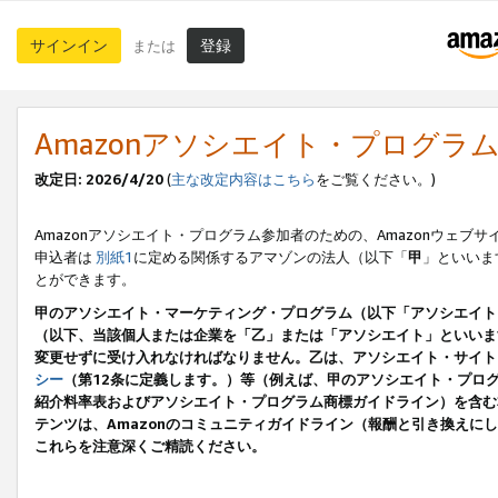
サインイン
登録
または
Amazonアソシエイト・プログラ
改定日: 2026/4/20
(
主な改定内容はこちら
をご覧ください。)
Amazonアソシエイト・プログラム参加者のための、Amazonウェブサ
申込者は
別紙1
に定める関係するアマゾンの法人（以下「
甲
」といいま
とができます。
甲のアソシエイト・マーケティング・プログラム（以下「アソシエイト
（以下、当該個人または企業を「乙」または「アソシエイト」といいま
変更せずに受け入れなければなりません。乙は、アソシエイト・サイト
シー
（第12条に定義します。）等（例えば、甲のアソシエイト・プロ
紹介料率表およびアソシエイト・プログラム商標ガイドライン）を含む本規
テンツは、Amazonのコミュニティガイドライン（報酬と引き換え
これらを注意深くご精読ください。