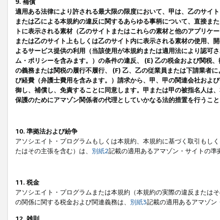
9. 補償
適用ある法律により許される最大限の限度において、甲は、乙のサイト
または乙による本規約の違反に関するあらゆる事柄について、直接または
トに表示される素材（乙のサイトまたはこれらの素材と他のアプリケーシ
または乙のサイト上もしくは乙のサイト内に表示される素材の使用、開発
よるサービス提供の利用（当該使用が本規約または適用法により認可され
ム・ポリシーを含みます。）の条件の違反、 (E) 乙の税金および関
の義務または関税の履行不履行、 (F) 乙、乙の従業員または下請業
び経費（弁護士費用を含みます。）請求から、甲、甲の関連会社および
御し、補償し、免責することに同意します。甲または甲の被指名人は、
保護のためにアマゾン関係者の代理としていかなる法的措置を行うこと
10. 準拠法および紛争
アソシエイト・プログラムもしくは本規約、本規約に基づく取引もしく
たはその主張を含む）は、
別紙2
記載の適用あるアマゾン・サイトの準
11. 税金
アソシエイト・プログラムまたは本規約（本規約の実際の違反またはそ
の関係に関する税金および関連義務は、
別紙3
記載の適用あるアマゾン
12. 雑則