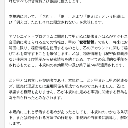
れたすべての合意および協議に優先します。
本規約において、「含む」、「例」、および「例えば」という用語は、
び「例えば、ただしそれに限定されない」を意味します。
アソシエイト・プログラムに関連して甲が乙に提供または乙がアクセス
合理的に考えられる全ての情報は、甲の「
秘密情報
」であり、将来にお
範囲に限り、秘密情報を使用するものとし、乙のアカウントに関して秘
びこれを遵守することを確保します。乙は、秘密情報を（秘密保持義務
ない使用および開示から秘密情報を防ぐため、すべての合理的な手段を
されるものとし、本規約の有効期間中及び終了後5年間適用されます。
乙と甲とは独立した契約者であり、本規約は、乙と甲または甲の関連会
ズ、販売代理店または雇用関係も形成するものではありません。乙は、
承諾する権限もありません。乙が本規約に定める事項に関連する行為を
為を自ら行ったとみなされます。
本規約にこれと矛盾する定めがあったとしても、本規約のいかなる条項
る、または罰せられる方法での行動を、本規約の当事者に誘導し、解釈
します。