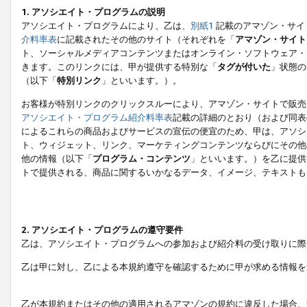
1. アソシエイト・プログラムの説明
アソシエイト・プログラムにより、乙は、
別紙1
記載のアマゾン・サイ
介料率表
に記載されたその他のサイト（それぞれを「
アマゾン・サイト
ト、ソーシャルメディアコンテンツまたはオンライン・ソフトウェア・
きます。このリンクには、甲が提供する特別な「
タグが付いた
」状態の
（以下「
特別リンク
」といいます。）。
お客様が特別リンクのクリックスルーにより、アマゾン・サイトで販売
アソシエイト・プログラム紹介料率表
記載の詳細のとおり（および同表
によるこれらの商品およびサービスの宣伝の便宜のため、甲は、アソシ
ト、ウィジェット、リンク、マーケティングコンテンツならびにその他
他の情報（以下「
プログラム・コンテンツ
」といいます。）を乙に提供
トで提供される、商品に関するいかなるデータ、イメージ、テキストも
2. アソシエイト・プログラムの遵守要件
乙は、アソシエイト・プログラムへの参加および紹介料の受け取りに際
乙は甲に対し、乙による本規約遵守を確認するために甲が求める情報を
乙が本規約またはその他の適用されるアマゾンの規約に違反した場合、