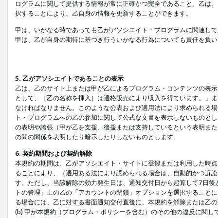
ログラムに関して提供する情報が常に正確かつ完全であること。乙は、
択することにより、乙自身の情報を更新することができます。
甲は、いかなる時であっても乙がアソシエイト・プログラムに関連して
甲は、乙が自身の期待に基づき行ういかなる行為についても責任を負い
5. 乙がアソシエイトであることの表示
乙は、乙のサイト上または甲が乙によるプログラム・コンテンツの表示ま
として、［乙の名称を挿入］は適格販売により収入を得ています。」ま
なければなりません。このような公表および適用法により求められる場
ト・プログラムへの乙の参加に関して公式な文書を表示しないものとし
の表明や誇張（甲が乙を支援、後援または支持しているという表明また
の間の関係を表明したり暗示したりしないものとします。
6. 契約期間および契約解除
本規約の期間は、乙がアソシエイト・サイトに登録または利用した時点
ることにより、（適用ある法により認められる場合は、自動的かつ訴訟
す。ただし、当該解除の効力発生日は、通知交付日から起算して7日後
トの管理」上の乙の「アカウントの閉鎖」オプションを選択することに
る場合には、乙に対する書面通知交付直後に、本規約を解除または乙のア
(b) 甲が本規約（プログラム・ポリシーを含む）のその他の違反に関し