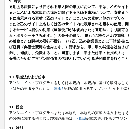
9. 補償
適用ある法律により許される最大限の限度において、甲は、乙のサイト
または乙による本規約の違反に関するあらゆる事柄について、直接または
トに表示される素材（乙のサイトまたはこれらの素材と他のアプリケーシ
または乙のサイト上もしくは乙のサイト内に表示される素材の使用、開発
よるサービス提供の利用（当該使用が本規約または適用法により認可され
ム・ポリシーを含みます。）の条件の違反、 (E) 乙の税金および関
の義務または関税の履行不履行、 (F) 乙、乙の従業員または下請業
び経費（弁護士費用を含みます。）請求から、甲、甲の関連会社および
御し、補償し、免責することに同意します。甲または甲の被指名人は、
保護のためにアマゾン関係者の代理としていかなる法的措置を行うこと
10. 準拠法および紛争
アソシエイト・プログラムもしくは本規約、本規約に基づく取引もしく
たはその主張を含む）は、
別紙2
記載の適用あるアマゾン・サイトの準
11. 税金
アソシエイト・プログラムまたは本規約（本規約の実際の違反またはそ
の関係に関する税金および関連義務は、
別紙3
記載の適用あるアマゾン
12. 雑則