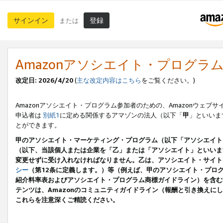
サインイン
登録
または
Amazonアソシエイト・プログラ
改定日: 2026/4/20
(
主な改定内容はこちら
をご覧ください。)
Amazonアソシエイト・プログラム参加者のための、Amazonウェブサ
申込者は
別紙1
に定める関係するアマゾンの法人（以下「
甲
」といいま
とができます。
甲のアソシエイト・マーケティング・プログラム（以下「アソシエイト
（以下、当該個人または企業を「乙」または「アソシエイト」といいま
変更せずに受け入れなければなりません。乙は、アソシエイト・サイト
シー
（第12条に定義します。）等（例えば、甲のアソシエイト・プロ
紹介料率表およびアソシエイト・プログラム商標ガイドライン）を含む本規
テンツは、Amazonのコミュニティガイドライン（報酬と引き換え
これらを注意深くご精読ください。