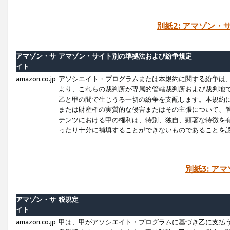
別紙2: アマゾン
アマゾン・サ
アマゾン・サイト別の準拠法および紛争規定
イト
amazon.co.jp
アソシエイト・プログラムまたは本規約に関する紛争は
より、これらの裁判所が専属的管轄裁判所および裁判地
乙と甲の間で生じうる一切の紛争を支配します。本規約
または財産権の実質的な侵害またはその主張について、
テンツにおける甲の権利は、特別、独自、顕著な特徴を
ったり十分に補填することができないものであることを
別紙3: ア
アマゾン・サ
税規定
イト
amazon.co.jp
甲は、甲がアソシエイト・プログラムに基づき乙に支払