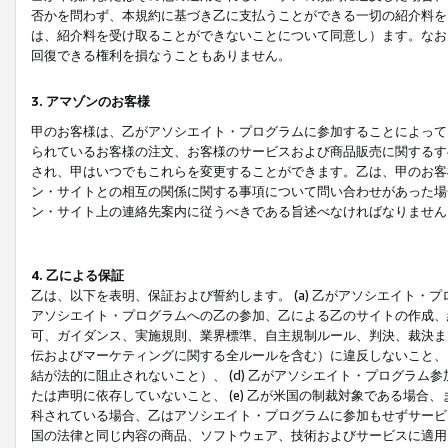
否かを問わず、本規約に基づき乙に支払うことができる一切の紹介料を
は、紹介料を受け取ることができないことについて同意し）ます。なお
回復できる権利を損なうこともありません。
3. アマゾンのお客様
甲のお客様は、乙がアソシエイト・プログラムに参加することによって
られているお客様の注文、お客様のサービスおよび商品販売に関するす
され、甲はいつでもこれらを変更することができます。乙は、甲のお客
ン・サイトとの相互の関係に関する事項について問い合わせがあった場
ン・サイト上の連絡先案内に従うべきである旨述べなければなりません
4. 乙による保証
乙は、以下を表明、保証および誓約します。 (a) 乙がアソシエイト・
アソシエイト・プログラムへの乙の参加、乙による乙のサイトの作成、
可、ガイダンス、実施規則、業界標準、自主規制ルール、判決、裁決ま
伝およびマーケティングに関する全ルールを含む）に違反しないこと、 
結が法的に阻止されないこと）、 (d) 乙がアソシエイト・プログラ
たは声明に依存していないこと、 (e) 乙が米国の制裁対象である場
科されている場合、乙はアソシエイト・プログラムに参加もせずサービス
国の法律と同じ内容の商品、ソフトウェア、技術およびサービスに適用さ