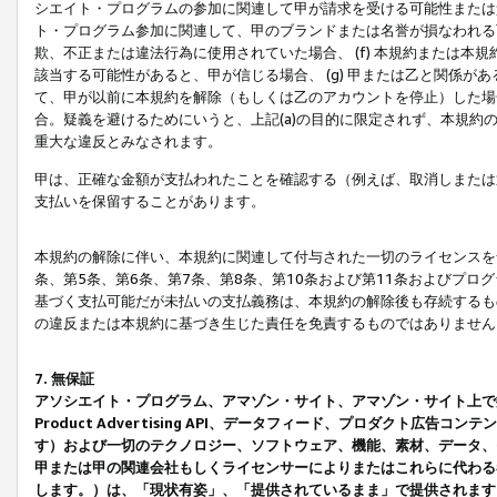
シエイト・プログラムの参加に関連して甲が請求を受ける可能性または責
ト・プログラム参加に関連して、甲のブランドまたは名誉が損なわれる可
欺、不正または違法行為に使用されていた場合、 (f) 本規約または
該当する可能性があると、甲が信じる場合、 (g) 甲または乙と関係
て、甲が以前に本規約を解除（もしくは乙のアカウントを停止）した場合
合。疑義を避けるためにいうと、上記(a)の目的に限定されず、本規約
重大な違反とみなされます。
甲は、正確な金額が支払われたことを確認する（例えば、取消しまたは
支払いを保留することがあります。
本規約の解除に伴い、本規約に関連して付与された一切のライセンスを
条、第5条、第6条、第7条、第8条、第10条および第11条およびプ
基づく支払可能だが未払いの支払義務は、本規約の解除後も存続するも
の違反または本規約に基づき生じた責任を免責するものではありません
7. 無保証
アソシエイト・プログラム、アマゾン・サイト、アマゾン・サイト上で
Product Advertising API、データフィード、プロダクト
す）および一切のテクノロジー、ソフトウェア、機能、素材、データ、
甲または甲の関連会社もしくライセンサーによりまたはこれらに代わる
します。）は、「現状有姿」、「提供されているまま」で提供されます