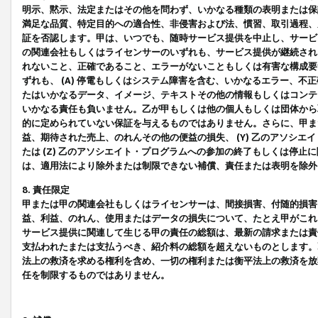
明示、黙示、法定またはその他を問わず、いかなる種類の表明または保
満足な品質、特定目的への適合性、非侵害および法、慣習、取引過程、
証を否認します。甲は、いつでも、随時サービス提供を中止し、サービ
の関連会社もしくはライセンサーのいずれも、サービス提供が継続され
れないこと、正確であること、エラーがないこともしくは有害な構成要
ずれも、 (A) 停電もしくはシステム障害を含む、いかなるエラー、不
たはいかなるデータ、イメージ、テキストその他の情報もしくはコンテ
いかなる責任も負いません。乙が甲もしくは他の個人もしくは団体から
的に定められていない保証を与えるものではありません。さらに、甲また
益、期待された売上、のれんその他の便益の損失、 (Y) 乙のアソシ
たは (Z) 乙のアソシエイト・プログラムへの参加の終了もしくは停
は、適用法により除外または制限できない補償、責任または表明を除外
8. 責任限定
甲または甲の関連会社もしくはライセンサーは、間接損害、付随的損害
益、利益、のれん、使用またはデータの損失について、たとえ甲がこれ
サービス提供に関連して生じる甲の責任の総額は、最新の請求または責
支払われたまたは支払うべき、紹介料の総額を超えないものとします。
法上の救済を求める権利を含め、一切の権利または衡平法上の救済を放
任を制限するものではありません。