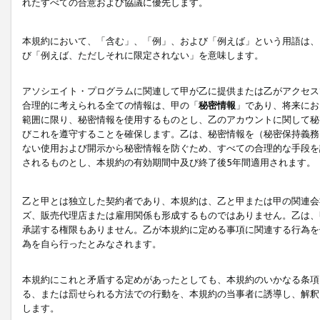
れたすべての合意および協議に優先します。
本規約において、「含む」、「例」、および「例えば」という用語は、
び「例えば、ただしそれに限定されない」を意味します。
アソシエイト・プログラムに関連して甲が乙に提供または乙がアクセス
合理的に考えられる全ての情報は、甲の「
秘密情報
」であり、将来にお
範囲に限り、秘密情報を使用するものとし、乙のアカウントに関して秘
びこれを遵守することを確保します。乙は、秘密情報を（秘密保持義務
ない使用および開示から秘密情報を防ぐため、すべての合理的な手段を
されるものとし、本規約の有効期間中及び終了後5年間適用されます。
乙と甲とは独立した契約者であり、本規約は、乙と甲または甲の関連会
ズ、販売代理店または雇用関係も形成するものではありません。乙は、
承諾する権限もありません。乙が本規約に定める事項に関連する行為を
為を自ら行ったとみなされます。
本規約にこれと矛盾する定めがあったとしても、本規約のいかなる条項
る、または罰せられる方法での行動を、本規約の当事者に誘導し、解釈
します。