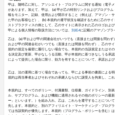
甲は、随時乙に対し、アソシエイト・プログラムに関する通知（電子メ
があります。加えて、甲は、 (a) 甲が乙の特別リンクおよびプログ
報をモニター、記録、使用および開示すること（例えば、アマゾン・サ
た甲のお客様など）、 (b) 本規約の遵守状況を確認するために乙のサイ
ストプラクティスの例として、乙のサイトに表示された乙のロゴおよび
甲による個人情報の取扱方法については、
別紙4
に記載のアマゾンプラ
乙は、 (a) 甲および甲の関連会社がいつでも（直接または間接を問わず
および甲の関連会社がいつでも（直接または間接を問わず）、乙のサイ
規約の規定を厳密に履行しない場合でも、本規約の当該規定またはその他
る決定及び更新、甲がなしうる活動、甲が本規約に基づきなしうる承認
によって提供した場合に限り、効力を有することについて、承諾および
乙は、法の運用に基づく場合であっても、甲による事前の書面による明
規約は両当事者およびそれぞれの承継人ならびに譲受人を拘束し、これ
本規約は、すべてのポリシー、付属書類、仕様書、ガイドライン、別表
ル、サブプログラム、および機能に適用されるその他のポリシーの最新
ー
」といいます。）を組み入れ、乙は、これらを遵守することについて
先します。本規約と、別のアフィリエイト・マーケティング・プログラ
ては当該契約が優先します。本規約（プログラム・ポリシーを含む）は