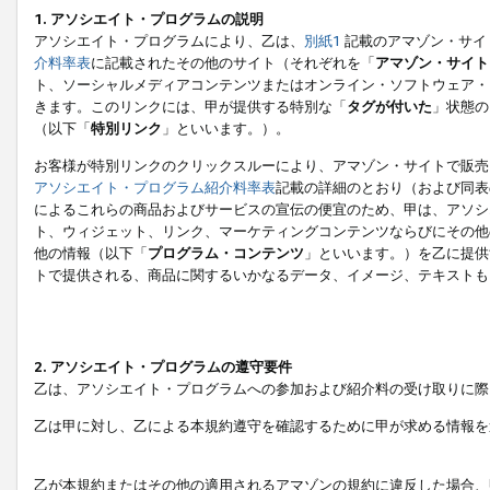
1. アソシエイト・プログラムの説明
アソシエイト・プログラムにより、乙は、
別紙1
記載のアマゾン・サイ
介料率表
に記載されたその他のサイト（それぞれを「
アマゾン・サイト
ト、ソーシャルメディアコンテンツまたはオンライン・ソフトウェア・
きます。このリンクには、甲が提供する特別な「
タグが付いた
」状態の
（以下「
特別リンク
」といいます。）。
お客様が特別リンクのクリックスルーにより、アマゾン・サイトで販売
アソシエイト・プログラム紹介料率表
記載の詳細のとおり（および同表
によるこれらの商品およびサービスの宣伝の便宜のため、甲は、アソシ
ト、ウィジェット、リンク、マーケティングコンテンツならびにその他
他の情報（以下「
プログラム・コンテンツ
」といいます。）を乙に提供
トで提供される、商品に関するいかなるデータ、イメージ、テキストも
2. アソシエイト・プログラムの遵守要件
乙は、アソシエイト・プログラムへの参加および紹介料の受け取りに際
乙は甲に対し、乙による本規約遵守を確認するために甲が求める情報を
乙が本規約またはその他の適用されるアマゾンの規約に違反した場合、