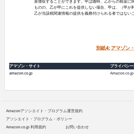
泉徴収することができます。甲は随時、乙からの税金に
ものの、乙が甲にこれを提供しない場合、甲は、（甲が
乙が当該税関連情報の提供を義務付けられる者ではない
別紙4: アマゾ
アマゾン・サイト
プライバシー
amazon.co.jp
Amazon.c
Amazonアソシエイト・プログラム運営規約
アソシエイト・プログラム・ポリシー
Amazon.co.jp 利用規約
お問い合わせ