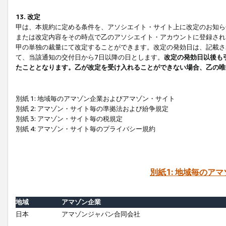
13. 改定
甲は、本規約に定める条件を、アソシエイト・サイト上に改定のお知ら
または改定内容をその時点で乙のアソシエイト・アカウントに登録され
甲の単独の裁量にて改定することができます。改定の発効日は、記載さ
て、当該通知の交付日から7日以降の日とします。
改定の発効日以後も
たこととなります。乙が改定を受け入れることができない場合、乙の唯
別紙 1: 地域毎のアマゾン企業およびアマゾン・サイト
別紙 2: アマゾン・サイト毎の準拠法および紛争規定
別紙 3: アマゾン・サイト毎の税規定
別紙 4: アマゾン・サイト毎のプライバシー規約
別紙1: 地域毎のア
地域
アマゾン企業
日本
アマゾンジャパン合同会社