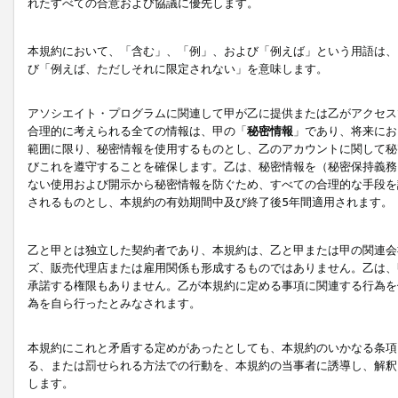
れたすべての合意および協議に優先します。
本規約において、「含む」、「例」、および「例えば」という用語は、
び「例えば、ただしそれに限定されない」を意味します。
アソシエイト・プログラムに関連して甲が乙に提供または乙がアクセス
合理的に考えられる全ての情報は、甲の「
秘密情報
」であり、将来にお
範囲に限り、秘密情報を使用するものとし、乙のアカウントに関して秘
びこれを遵守することを確保します。乙は、秘密情報を（秘密保持義務
ない使用および開示から秘密情報を防ぐため、すべての合理的な手段を
されるものとし、本規約の有効期間中及び終了後5年間適用されます。
乙と甲とは独立した契約者であり、本規約は、乙と甲または甲の関連会
ズ、販売代理店または雇用関係も形成するものではありません。乙は、
承諾する権限もありません。乙が本規約に定める事項に関連する行為を
為を自ら行ったとみなされます。
本規約にこれと矛盾する定めがあったとしても、本規約のいかなる条項
る、または罰せられる方法での行動を、本規約の当事者に誘導し、解釈
します。