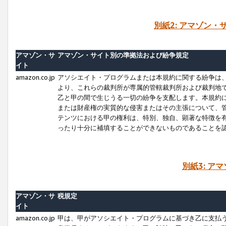
別紙2: アマゾン
アマゾン・サ
アマゾン・サイト別の準拠法および紛争規定
イト
amazon.co.jp
アソシエイト・プログラムまたは本規約に関する紛争は
より、これらの裁判所が専属的管轄裁判所および裁判地
乙と甲の間で生じうる一切の紛争を支配します。本規約
または財産権の実質的な侵害またはその主張について、
テンツにおける甲の権利は、特別、独自、顕著な特徴を
ったり十分に補填することができないものであることを
別紙3: ア
アマゾン・サ
税規定
イト
amazon.co.jp
甲は、甲がアソシエイト・プログラムに基づき乙に支払