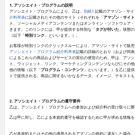
1. アソシエイト・プログラムの説明
アソシエイト・プログラムにより、乙は、
別紙1
記載のアマゾン・サイ
介料率表
に記載されたその他のサイト（それぞれを「
アマゾン・サイト
ト、ソーシャルメディアコンテンツまたはオンライン・ソフトウェア・
きます。このリンクには、甲が提供する特別な「
タグが付いた
」状態の
（以下「
特別リンク
」といいます。）。
お客様が特別リンクのクリックスルーにより、アマゾン・サイトで販売
アソシエイト・プログラム紹介料率表
記載の詳細のとおり（および同表
によるこれらの商品およびサービスの宣伝の便宜のため、甲は、アソシ
ト、ウィジェット、リンク、マーケティングコンテンツならびにその他
他の情報（以下「
プログラム・コンテンツ
」といいます。）を乙に提供
トで提供される、商品に関するいかなるデータ、イメージ、テキストも
2. アソシエイト・プログラムの遵守要件
乙は、アソシエイト・プログラムへの参加および紹介料の受け取りに際
乙は甲に対し、乙による本規約遵守を確認するために甲が求める情報を
乙が本規約またはその他の適用されるアマゾンの規約に違反した場合、