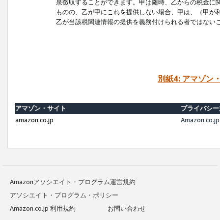
泉徴収することができます。甲は随時、乙からの税金に
ものの、乙が甲にこれを提供しない場合、甲は、（甲が
乙が当該税関連情報の提供を義務付けられる者ではない
別紙4: アマゾ
アマゾン・サイト
プライバシー
amazon.co.jp
Amazon.c
Amazonアソシエイト・プログラム運営規約
アソシエイト・プログラム・ポリシー
Amazon.co.jp 利用規約
お問い合わせ