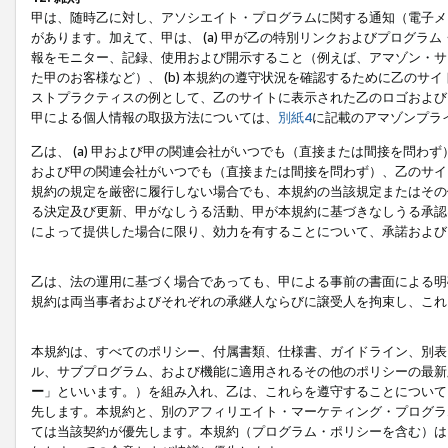
甲は、随時乙に対し、アソシエイト・プログラムに関する通知（電子メ
があります。加えて、甲は、 (a) 甲が乙の特別リンクおよびプログ
報をモニター、記録、使用および開示すること（例えば、アマゾン・サ
た甲のお客様など）、 (b) 本規約の遵守状況を確認するために乙のサイ
ストプラクティスの例として、乙のサイトに表示された乙のロゴおよび
甲による個人情報の取扱方法については、
別紙4
に記載のアマゾンプラ
乙は、 (a) 甲および甲の関連会社がいつでも（直接または間接を問わず
および甲の関連会社がいつでも（直接または間接を問わず）、乙のサイ
規約の規定を厳密に履行しない場合でも、本規約の当該規定またはその他
る決定及び更新、甲がなしうる活動、甲が本規約に基づきなしうる承認
によって提供した場合に限り、効力を有することについて、承諾および
乙は、法の運用に基づく場合であっても、甲による事前の書面による明
規約は両当事者およびそれぞれの承継人ならびに譲受人を拘束し、これ
本規約は、すべてのポリシー、付属書類、仕様書、ガイドライン、別表
ル、サブプログラム、および機能に適用されるその他のポリシーの最新
ー
」といいます。）を組み入れ、乙は、これらを遵守することについて
先します。本規約と、別のアフィリエイト・マーケティング・プログラ
ては当該契約が優先します。本規約（プログラム・ポリシーを含む）は