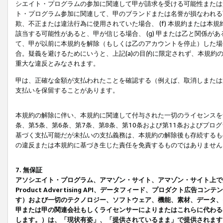
シエイト・プログラムの参加に関連して甲が請求を受ける可能性または責
ト・プログラム参加に関連して、甲のブランドまたは名誉が損なわれる可
欺、不正または違法行為に使用されていた場合、 (f) 本規約または
該当する可能性があると、甲が信じる場合、 (g) 甲または乙と関係
て、甲が以前に本規約を解除（もしくは乙のアカウントを停止）した場合
合。疑義を避けるためにいうと、上記(a)の目的に限定されず、本規約
重大な違反とみなされます。
甲は、正確な金額が支払われたことを確認する（例えば、取消しまたは
支払いを保留することがあります。
本規約の解除に伴い、本規約に関連して付与された一切のライセンスを
条、第5条、第6条、第7条、第8条、第10条および第11条およびプ
基づく支払可能だが未払いの支払義務は、本規約の解除後も存続するも
の違反または本規約に基づき生じた責任を免責するものではありません
7. 無保証
アソシエイト・プログラム、アマゾン・サイト、アマゾン・サイト上で
Product Advertising API、データフィード、プロダクト
す）および一切のテクノロジー、ソフトウェア、機能、素材、データ、
甲または甲の関連会社もしくライセンサーによりまたはこれらに代わる
します。）は、「現状有姿」、「提供されているまま」で提供されます