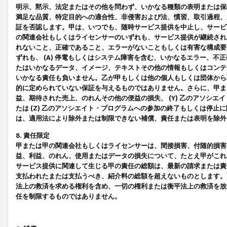
明示、黙示、法定またはその他を問わず、いかなる種類の表明または保
満足な品質、特定目的への適合性、非侵害および法、慣習、取引過程、
証を否認します。甲は、いつでも、随時サービス提供を中止し、サービ
の関連会社もしくはライセンサーのいずれも、サービス提供が継続され
れないこと、正確であること、エラーがないこともしくは有害な構成要
ずれも、 (A) 停電もしくはシステム障害を含む、いかなるエラー、不
たはいかなるデータ、イメージ、テキストその他の情報もしくはコンテ
いかなる責任も負いません。乙が甲もしくは他の個人もしくは団体から
的に定められていない保証を与えるものではありません。さらに、甲また
益、期待された売上、のれんその他の便益の損失、 (Y) 乙のアソシ
たは (Z) 乙のアソシエイト・プログラムへの参加の終了もしくは停
は、適用法により除外または制限できない補償、責任または表明を除外
8. 責任限定
甲または甲の関連会社もしくはライセンサーは、間接損害、付随的損害
益、利益、のれん、使用またはデータの損失について、たとえ甲がこれ
サービス提供に関連して生じる甲の責任の総額は、最新の請求または責
支払われたまたは支払うべき、紹介料の総額を超えないものとします。
法上の救済を求める権利を含め、一切の権利または衡平法上の救済を放
任を制限するものではありません。