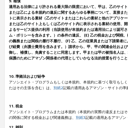
9. 補償
適用ある法律により許される最大限の限度において、甲は、乙のサイト
または乙による本規約の違反に関するあらゆる事柄について、直接または
トに表示される素材（乙のサイトまたはこれらの素材と他のアプリケーシ
または乙のサイト上もしくは乙のサイト内に表示される素材の使用、開発
よるサービス提供の利用（当該使用が本規約または適用法により認可され
ム・ポリシーを含みます。）の条件の違反、 (E) 乙の税金および関
の義務または関税の履行不履行、 (F) 乙、乙の従業員または下請業
び経費（弁護士費用を含みます。）請求から、甲、甲の関連会社および
御し、補償し、免責することに同意します。甲または甲の被指名人は、
保護のためにアマゾン関係者の代理としていかなる法的措置を行うこと
10. 準拠法および紛争
アソシエイト・プログラムもしくは本規約、本規約に基づく取引もしく
たはその主張を含む）は、
別紙2
記載の適用あるアマゾン・サイトの準
11. 税金
アソシエイト・プログラムまたは本規約（本規約の実際の違反またはそ
の関係に関する税金および関連義務は、
別紙3
記載の適用あるアマゾン
12. 雑則