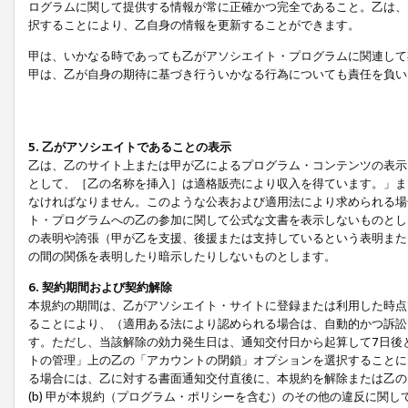
ログラムに関して提供する情報が常に正確かつ完全であること。乙は、
択することにより、乙自身の情報を更新することができます。
甲は、いかなる時であっても乙がアソシエイト・プログラムに関連して
甲は、乙が自身の期待に基づき行ういかなる行為についても責任を負い
5. 乙がアソシエイトであることの表示
乙は、乙のサイト上または甲が乙によるプログラム・コンテンツの表示ま
として、［乙の名称を挿入］は適格販売により収入を得ています。」ま
なければなりません。このような公表および適用法により求められる場
ト・プログラムへの乙の参加に関して公式な文書を表示しないものとし
の表明や誇張（甲が乙を支援、後援または支持しているという表明また
の間の関係を表明したり暗示したりしないものとします。
6. 契約期間および契約解除
本規約の期間は、乙がアソシエイト・サイトに登録または利用した時点
ることにより、（適用ある法により認められる場合は、自動的かつ訴訟
す。ただし、当該解除の効力発生日は、通知交付日から起算して7日後
トの管理」上の乙の「アカウントの閉鎖」オプションを選択することに
る場合には、乙に対する書面通知交付直後に、本規約を解除または乙のア
(b) 甲が本規約（プログラム・ポリシーを含む）のその他の違反に関し