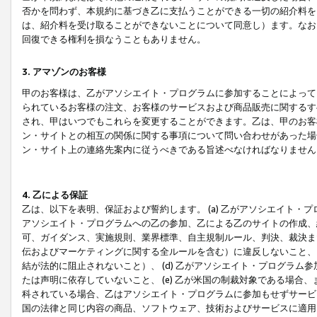
否かを問わず、本規約に基づき乙に支払うことができる一切の紹介料を
は、紹介料を受け取ることができないことについて同意し）ます。なお
回復できる権利を損なうこともありません。
3. アマゾンのお客様
甲のお客様は、乙がアソシエイト・プログラムに参加することによって
られているお客様の注文、お客様のサービスおよび商品販売に関するす
され、甲はいつでもこれらを変更することができます。乙は、甲のお客
ン・サイトとの相互の関係に関する事項について問い合わせがあった場
ン・サイト上の連絡先案内に従うべきである旨述べなければなりません
4. 乙による保証
乙は、以下を表明、保証および誓約します。 (a) 乙がアソシエイト・
アソシエイト・プログラムへの乙の参加、乙による乙のサイトの作成、
可、ガイダンス、実施規則、業界標準、自主規制ルール、判決、裁決ま
伝およびマーケティングに関する全ルールを含む）に違反しないこと、 
結が法的に阻止されないこと）、 (d) 乙がアソシエイト・プログラ
たは声明に依存していないこと、 (e) 乙が米国の制裁対象である場
科されている場合、乙はアソシエイト・プログラムに参加もせずサービス
国の法律と同じ内容の商品、ソフトウェア、技術およびサービスに適用さ