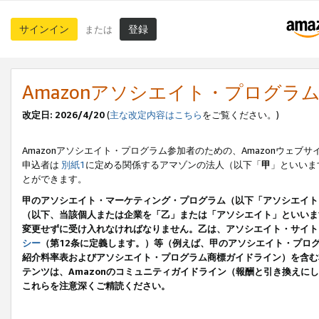
サインイン
登録
または
Amazonアソシエイト・プログラ
改定日: 2026/4/20
(
主な改定内容はこちら
をご覧ください。)
Amazonアソシエイト・プログラム参加者のための、Amazonウェブサ
申込者は
別紙1
に定める関係するアマゾンの法人（以下「
甲
」といいま
とができます。
甲のアソシエイト・マーケティング・プログラム（以下「アソシエイト
（以下、当該個人または企業を「乙」または「アソシエイト」といいま
変更せずに受け入れなければなりません。乙は、アソシエイト・サイト
シー
（第12条に定義します。）等（例えば、甲のアソシエイト・プロ
紹介料率表およびアソシエイト・プログラム商標ガイドライン）を含む本規
テンツは、Amazonのコミュニティガイドライン（報酬と引き換え
これらを注意深くご精読ください。