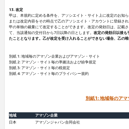
13. 改定
甲は、本規約に定める条件を、アソシエイト・サイト上に改定のお知ら
または改定内容をその時点で乙のアソシエイト・アカウントに登録され
甲の単独の裁量にて改定することができます。改定の発効日は、記載さ
て、当該通知の交付日から7日以降の日とします。
改定の発効日以後も
たこととなります。乙が改定を受け入れることができない場合、乙の唯
別紙 1: 地域毎のアマゾン企業およびアマゾン・サイト
別紙 2: アマゾン・サイト毎の準拠法および紛争規定
別紙 3: アマゾン・サイト毎の税規定
別紙 4: アマゾン・サイト毎のプライバシー規約
別紙1: 地域毎のア
地域
アマゾン企業
日本
アマゾンジャパン合同会社