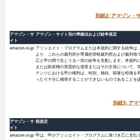
別紙2: アマゾン
アマゾン・サ
アマゾン・サイト別の準拠法および紛争規定
イト
amazon.co.jp
アソシエイト・プログラムまたは本規約に関する紛争は
より、これらの裁判所が専属的管轄裁判所および裁判地
乙と甲の間で生じうる一切の紛争を支配します。本規約
または財産権の実質的な侵害またはその主張について、
テンツにおける甲の権利は、特別、独自、顕著な特徴を
ったり十分に補填することができないものであることを
別紙3: ア
アマゾン・サ
税規定
イト
amazon.co.jp
甲は、甲がアソシエイト・プログラムに基づき乙に支払