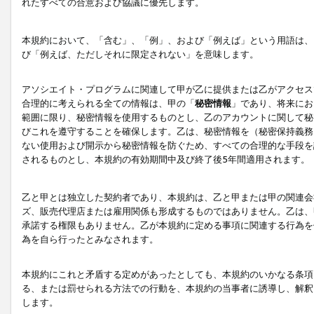
れたすべての合意および協議に優先します。
本規約において、「含む」、「例」、および「例えば」という用語は、
び「例えば、ただしそれに限定されない」を意味します。
アソシエイト・プログラムに関連して甲が乙に提供または乙がアクセス
合理的に考えられる全ての情報は、甲の「
秘密情報
」であり、将来にお
範囲に限り、秘密情報を使用するものとし、乙のアカウントに関して秘
びこれを遵守することを確保します。乙は、秘密情報を（秘密保持義務
ない使用および開示から秘密情報を防ぐため、すべての合理的な手段を
されるものとし、本規約の有効期間中及び終了後5年間適用されます。
乙と甲とは独立した契約者であり、本規約は、乙と甲または甲の関連会
ズ、販売代理店または雇用関係も形成するものではありません。乙は、
承諾する権限もありません。乙が本規約に定める事項に関連する行為を
為を自ら行ったとみなされます。
本規約にこれと矛盾する定めがあったとしても、本規約のいかなる条項
る、または罰せられる方法での行動を、本規約の当事者に誘導し、解釈
します。