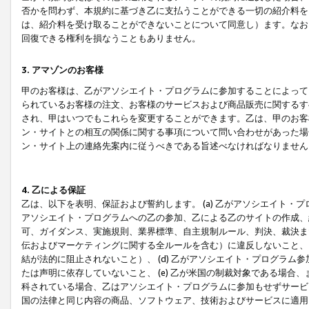
否かを問わず、本規約に基づき乙に支払うことができる一切の紹介料を
は、紹介料を受け取ることができないことについて同意し）ます。なお
回復できる権利を損なうこともありません。
3. アマゾンのお客様
甲のお客様は、乙がアソシエイト・プログラムに参加することによって
られているお客様の注文、お客様のサービスおよび商品販売に関するす
され、甲はいつでもこれらを変更することができます。乙は、甲のお客
ン・サイトとの相互の関係に関する事項について問い合わせがあった場
ン・サイト上の連絡先案内に従うべきである旨述べなければなりません
4. 乙による保証
乙は、以下を表明、保証および誓約します。 (a) 乙がアソシエイト・
アソシエイト・プログラムへの乙の参加、乙による乙のサイトの作成、
可、ガイダンス、実施規則、業界標準、自主規制ルール、判決、裁決ま
伝およびマーケティングに関する全ルールを含む）に違反しないこと、 
結が法的に阻止されないこと）、 (d) 乙がアソシエイト・プログラ
たは声明に依存していないこと、 (e) 乙が米国の制裁対象である場
科されている場合、乙はアソシエイト・プログラムに参加もせずサービス
国の法律と同じ内容の商品、ソフトウェア、技術およびサービスに適用さ