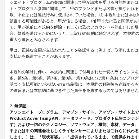
シエイト・プログラムの参加に関連して甲が請求を受ける可能性または責
ト・プログラム参加に関連して、甲のブランドまたは名誉が損なわれる可
欺、不正または違法行為に使用されていた場合、 (f) 本規約または
該当する可能性があると、甲が信じる場合、 (g) 甲または乙と関係
て、甲が以前に本規約を解除（もしくは乙のアカウントを停止）した場合
合。疑義を避けるためにいうと、上記(a)の目的に限定されず、本規約
重大な違反とみなされます。
甲は、正確な金額が支払われたことを確認する（例えば、取消しまたは
支払いを保留することがあります。
本規約の解除に伴い、本規約に関連して付与された一切のライセンスを
条、第5条、第6条、第7条、第8条、第10条および第11条およびプ
基づく支払可能だが未払いの支払義務は、本規約の解除後も存続するも
の違反または本規約に基づき生じた責任を免責するものではありません
7. 無保証
アソシエイト・プログラム、アマゾン・サイト、アマゾン・サイト上で
Product Advertising API、データフィード、プロダクト
す）および一切のテクノロジー、ソフトウェア、機能、素材、データ、
甲または甲の関連会社もしくライセンサーによりまたはこれらに代わる
します。）は、「現状有姿」、「提供されているまま」で提供されます