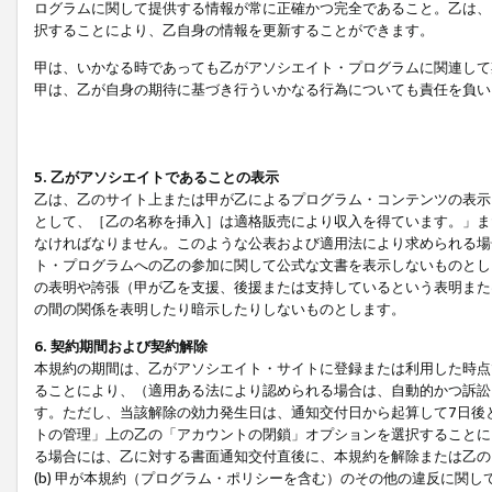
ログラムに関して提供する情報が常に正確かつ完全であること。乙は、
択することにより、乙自身の情報を更新することができます。
甲は、いかなる時であっても乙がアソシエイト・プログラムに関連して
甲は、乙が自身の期待に基づき行ういかなる行為についても責任を負い
5. 乙がアソシエイトであることの表示
乙は、乙のサイト上または甲が乙によるプログラム・コンテンツの表示ま
として、［乙の名称を挿入］は適格販売により収入を得ています。」ま
なければなりません。このような公表および適用法により求められる場
ト・プログラムへの乙の参加に関して公式な文書を表示しないものとし
の表明や誇張（甲が乙を支援、後援または支持しているという表明また
の間の関係を表明したり暗示したりしないものとします。
6. 契約期間および契約解除
本規約の期間は、乙がアソシエイト・サイトに登録または利用した時点
ることにより、（適用ある法により認められる場合は、自動的かつ訴訟
す。ただし、当該解除の効力発生日は、通知交付日から起算して7日後
トの管理」上の乙の「アカウントの閉鎖」オプションを選択することに
る場合には、乙に対する書面通知交付直後に、本規約を解除または乙のア
(b) 甲が本規約（プログラム・ポリシーを含む）のその他の違反に関し