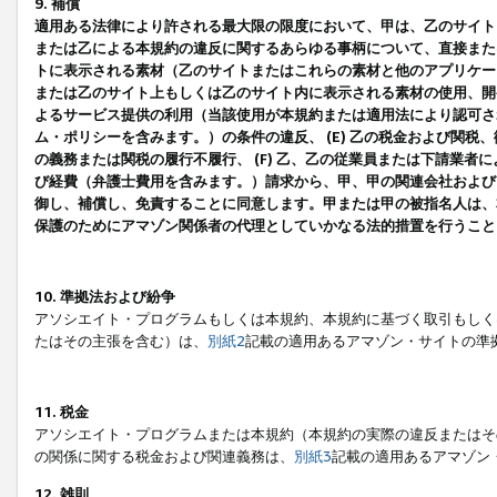
9. 補償
適用ある法律により許される最大限の限度において、甲は、乙のサイト
または乙による本規約の違反に関するあらゆる事柄について、直接または
トに表示される素材（乙のサイトまたはこれらの素材と他のアプリケーシ
または乙のサイト上もしくは乙のサイト内に表示される素材の使用、開発
よるサービス提供の利用（当該使用が本規約または適用法により認可され
ム・ポリシーを含みます。）の条件の違反、 (E) 乙の税金および関
の義務または関税の履行不履行、 (F) 乙、乙の従業員または下請業
び経費（弁護士費用を含みます。）請求から、甲、甲の関連会社および
御し、補償し、免責することに同意します。甲または甲の被指名人は、
保護のためにアマゾン関係者の代理としていかなる法的措置を行うこと
10. 準拠法および紛争
アソシエイト・プログラムもしくは本規約、本規約に基づく取引もしく
たはその主張を含む）は、
別紙2
記載の適用あるアマゾン・サイトの準
11. 税金
アソシエイト・プログラムまたは本規約（本規約の実際の違反またはそ
の関係に関する税金および関連義務は、
別紙3
記載の適用あるアマゾン
12. 雑則