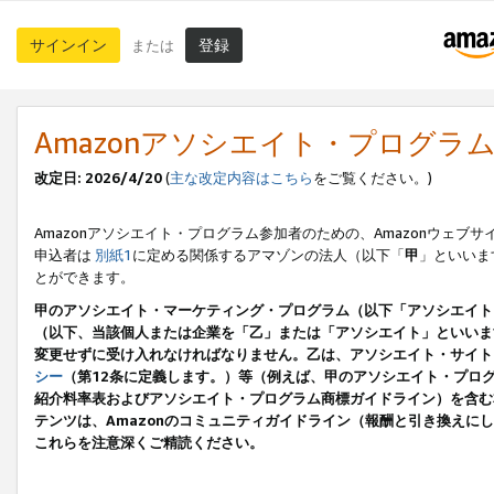
サインイン
登録
または
Amazonアソシエイト・プログラ
改定日: 2026/4/20
(
主な改定内容はこちら
をご覧ください。)
Amazonアソシエイト・プログラム参加者のための、Amazonウェブサ
申込者は
別紙1
に定める関係するアマゾンの法人（以下「
甲
」といいま
とができます。
甲のアソシエイト・マーケティング・プログラム（以下「アソシエイト
（以下、当該個人または企業を「乙」または「アソシエイト」といいま
変更せずに受け入れなければなりません。乙は、アソシエイト・サイト
シー
（第12条に定義します。）等（例えば、甲のアソシエイト・プロ
紹介料率表およびアソシエイト・プログラム商標ガイドライン）を含む本規
テンツは、Amazonのコミュニティガイドライン（報酬と引き換え
これらを注意深くご精読ください。