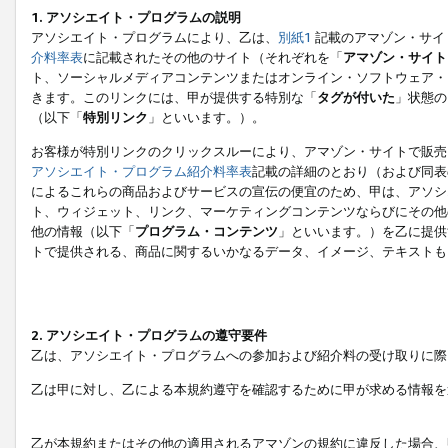
1. アソシエイト・プログラムの説明
アソシエイト・プログラムにより、乙は、
別紙1
記載のアマゾン・サイ
介料率表
に記載されたその他のサイト（それぞれを「
アマゾン・サイト
ト、ソーシャルメディアコンテンツまたはオンライン・ソフトウェア・
きます。このリンクには、甲が提供する特別な「
タグが付いた
」状態の
（以下「
特別リンク
」といいます。）。
お客様が特別リンクのクリックスルーにより、アマゾン・サイトで販売
アソシエイト・プログラム紹介料率表
記載の詳細のとおり（および同表
によるこれらの商品およびサービスの宣伝の便宜のため、甲は、アソシ
ト、ウィジェット、リンク、マーケティングコンテンツならびにその他
他の情報（以下「
プログラム・コンテンツ
」といいます。）を乙に提供
トで提供される、商品に関するいかなるデータ、イメージ、テキストも
2. アソシエイト・プログラムの遵守要件
乙は、アソシエイト・プログラムへの参加および紹介料の受け取りに際
乙は甲に対し、乙による本規約遵守を確認するために甲が求める情報を
乙が本規約またはその他の適用されるアマゾンの規約に違反した場合、