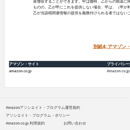
泉徴収することができます。甲は随時、乙からの税金に
ものの、乙が甲にこれを提供しない場合、甲は、（甲が
乙が当該税関連情報の提供を義務付けられる者ではない
別紙4: アマゾ
アマゾン・サイト
プライバシー
amazon.co.jp
Amazon.c
Amazonアソシエイト・プログラム運営規約
アソシエイト・プログラム・ポリシー
Amazon.co.jp 利用規約
お問い合わせ