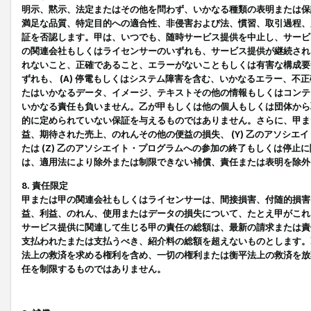
明示、黙示、法定またはその他を問わず、いかなる種類の表明または保
満足な品質、特定目的への適合性、非侵害および法、慣習、取引過程、
証を否認します。甲は、いつでも、随時サービス提供を中止し、サービ
の関連会社もしくはライセンサーのいずれも、サービス提供が継続され
れないこと、正確であること、エラーがないこともしくは有害な構成要
ずれも、 (A) 停電もしくはシステム障害を含む、いかなるエラー、不
たはいかなるデータ、イメージ、テキストその他の情報もしくはコンテ
いかなる責任も負いません。乙が甲もしくは他の個人もしくは団体から
的に定められていない保証を与えるものではありません。さらに、甲また
益、期待された売上、のれんその他の便益の損失、 (Y) 乙のアソシ
たは (Z) 乙のアソシエイト・プログラムへの参加の終了もしくは停
は、適用法により除外または制限できない補償、責任または表明を除外
8. 責任限定
甲または甲の関連会社もしくはライセンサーは、間接損害、付随的損害
益、利益、のれん、使用またはデータの損失について、たとえ甲がこれ
サービス提供に関連して生じる甲の責任の総額は、最新の請求または責
支払われたまたは支払うべき、紹介料の総額を超えないものとします。
法上の救済を求める権利を含め、一切の権利または衡平法上の救済を放
任を制限するものではありません。