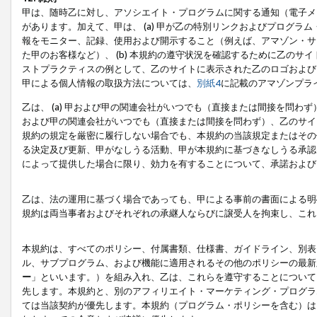
甲は、随時乙に対し、アソシエイト・プログラムに関する通知（電子メ
があります。加えて、甲は、 (a) 甲が乙の特別リンクおよびプログ
報をモニター、記録、使用および開示すること（例えば、アマゾン・サ
た甲のお客様など）、 (b) 本規約の遵守状況を確認するために乙のサイ
ストプラクティスの例として、乙のサイトに表示された乙のロゴおよび
甲による個人情報の取扱方法については、
別紙4
に記載のアマゾンプラ
乙は、 (a) 甲および甲の関連会社がいつでも（直接または間接を問わず
および甲の関連会社がいつでも（直接または間接を問わず）、乙のサイ
規約の規定を厳密に履行しない場合でも、本規約の当該規定またはその他
る決定及び更新、甲がなしうる活動、甲が本規約に基づきなしうる承認
によって提供した場合に限り、効力を有することについて、承諾および
乙は、法の運用に基づく場合であっても、甲による事前の書面による明
規約は両当事者およびそれぞれの承継人ならびに譲受人を拘束し、これ
本規約は、すべてのポリシー、付属書類、仕様書、ガイドライン、別表
ル、サブプログラム、および機能に適用されるその他のポリシーの最新
ー
」といいます。）を組み入れ、乙は、これらを遵守することについて
先します。本規約と、別のアフィリエイト・マーケティング・プログラ
ては当該契約が優先します。本規約（プログラム・ポリシーを含む）は