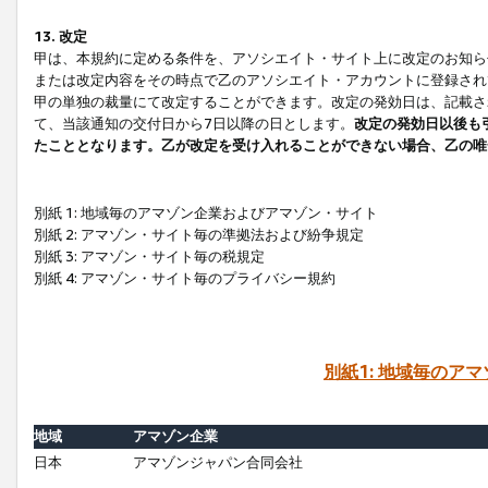
13. 改定
甲は、本規約に定める条件を、アソシエイト・サイト上に改定のお知ら
または改定内容をその時点で乙のアソシエイト・アカウントに登録され
甲の単独の裁量にて改定することができます。改定の発効日は、記載さ
て、当該通知の交付日から7日以降の日とします。
改定の発効日以後も
たこととなります。乙が改定を受け入れることができない場合、乙の唯
別紙 1: 地域毎のアマゾン企業およびアマゾン・サイト
別紙 2: アマゾン・サイト毎の準拠法および紛争規定
別紙 3: アマゾン・サイト毎の税規定
別紙 4: アマゾン・サイト毎のプライバシー規約
別紙1: 地域毎のア
地域
アマゾン企業
日本
アマゾンジャパン合同会社