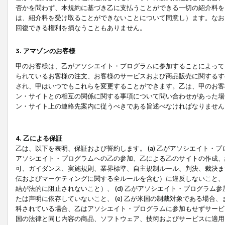
否かを問わず、本規約に基づき乙に支払うことができる一切の紹介料を
は、紹介料を受け取ることができないことについて同意し）ます。なお
回復できる権利を損なうこともありません。
3. アマゾンのお客様
甲のお客様は、乙がアソシエイト・プログラムに参加することによって
られているお客様の注文、お客様のサービスおよび商品販売に関するす
され、甲はいつでもこれらを変更することができます。乙は、甲のお客
ン・サイトとの相互の関係に関する事項について問い合わせがあった場
ン・サイト上の連絡先案内に従うべきである旨述べなければなりません
4. 乙による保証
乙は、以下を表明、保証および誓約します。 (a) 乙がアソシエイト・
アソシエイト・プログラムへの乙の参加、乙による乙のサイトの作成、
可、ガイダンス、実施規則、業界標準、自主規制ルール、判決、裁決ま
伝およびマーケティングに関する全ルールを含む）に違反しないこと、 
結が法的に阻止されないこと）、 (d) 乙がアソシエイト・プログラ
たは声明に依存していないこと、 (e) 乙が米国の制裁対象である場
科されている場合、乙はアソシエイト・プログラムに参加もせずサービス
国の法律と同じ内容の商品、ソフトウェア、技術およびサービスに適用さ