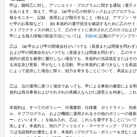
甲は、随時乙に対し、アソシエイト・プログラムに関する通知（電子メ
があります。加えて、甲は、 (a) 甲が乙の特別リンクおよびプログ
報をモニター、記録、使用および開示すること（例えば、アマゾン・サ
た甲のお客様など）、 (b) 本規約の遵守状況を確認するために乙のサイ
ストプラクティスの例として、乙のサイトに表示された乙のロゴおよび
甲による個人情報の取扱方法については、
別紙4
に記載のアマゾンプラ
乙は、 (a) 甲および甲の関連会社がいつでも（直接または間接を問わず
および甲の関連会社がいつでも（直接または間接を問わず）、乙のサイ
規約の規定を厳密に履行しない場合でも、本規約の当該規定またはその他
る決定及び更新、甲がなしうる活動、甲が本規約に基づきなしうる承認
によって提供した場合に限り、効力を有することについて、承諾および
乙は、法の運用に基づく場合であっても、甲による事前の書面による明
規約は両当事者およびそれぞれの承継人ならびに譲受人を拘束し、これ
本規約は、すべてのポリシー、付属書類、仕様書、ガイドライン、別表
ル、サブプログラム、および機能に適用されるその他のポリシーの最新
ー
」といいます。）を組み入れ、乙は、これらを遵守することについて
先します。本規約と、別のアフィリエイト・マーケティング・プログラ
ては当該契約が優先します。本規約（プログラム・ポリシーを含む）は