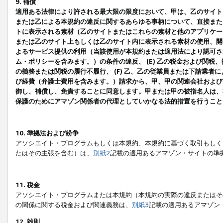
9. 補償
適用ある法律により許される最大限の限度において、甲は、乙のサイト
または乙による本規約の違反に関するあらゆる事柄について、直接または
トに表示される素材（乙のサイトまたはこれらの素材と他のアプリケーシ
または乙のサイト上もしくは乙のサイト内に表示される素材の使用、開発
よるサービス提供の利用（当該使用が本規約または適用法により認可され
ム・ポリシーを含みます。）の条件の違反、 (E) 乙の税金および関
の義務または関税の履行不履行、 (F) 乙、乙の従業員または下請業
び経費（弁護士費用を含みます。）請求から、甲、甲の関連会社および
御し、補償し、免責することに同意します。甲または甲の被指名人は、
保護のためにアマゾン関係者の代理としていかなる法的措置を行うこと
10. 準拠法および紛争
アソシエイト・プログラムもしくは本規約、本規約に基づく取引もしく
たはその主張を含む）は、
別紙2
記載の適用あるアマゾン・サイトの準
11. 税金
アソシエイト・プログラムまたは本規約（本規約の実際の違反またはそ
の関係に関する税金および関連義務は、
別紙3
記載の適用あるアマゾン
12. 雑則