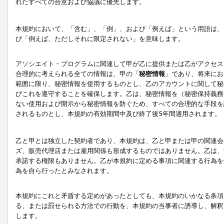
れたすべての合意および協議に優先します。
本規約において、「含む」、「例」、および「例えば」という用語は、
び「例えば、ただしそれに限定されない」を意味します。
アソシエイト・プログラムに関連して甲が乙に提供または乙がアクセス
合理的に考えられる全ての情報は、甲の「
秘密情報
」であり、将来にお
範囲に限り、秘密情報を使用するものとし、乙のアカウントに関して秘
びこれを遵守することを確保します。乙は、秘密情報を（秘密保持義務
ない使用および開示から秘密情報を防ぐため、すべての合理的な手段を
されるものとし、本規約の有効期間中及び終了後5年間適用されます。
乙と甲とは独立した契約者であり、本規約は、乙と甲または甲の関連会
ズ、販売代理店または雇用関係も形成するものではありません。乙は、
承諾する権限もありません。乙が本規約に定める事項に関連する行為を
為を自ら行ったとみなされます。
本規約にこれと矛盾する定めがあったとしても、本規約のいかなる条項
る、または罰せられる方法での行動を、本規約の当事者に誘導し、解釈
します。