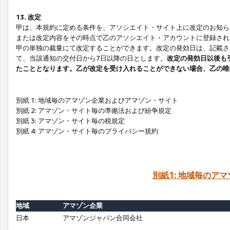
13. 改定
甲は、本規約に定める条件を、アソシエイト・サイト上に改定のお知ら
または改定内容をその時点で乙のアソシエイト・アカウントに登録され
甲の単独の裁量にて改定することができます。改定の発効日は、記載さ
て、当該通知の交付日から7日以降の日とします。
改定の発効日以後も
たこととなります。乙が改定を受け入れることができない場合、乙の唯
別紙 1: 地域毎のアマゾン企業およびアマゾン・サイト
別紙 2: アマゾン・サイト毎の準拠法および紛争規定
別紙 3: アマゾン・サイト毎の税規定
別紙 4: アマゾン・サイト毎のプライバシー規約
別紙1: 地域毎のア
地域
アマゾン企業
日本
アマゾンジャパン合同会社