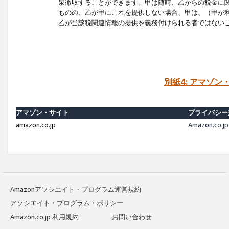
泉徴収することができます。甲は随時、乙からの税金に
ものの、乙が甲にこれを提供しない場合、甲は、（甲が
乙が当該税関連情報の提供を義務付けられる者ではない
別紙4: アマゾ
アマゾン・サイト
プライバシー
amazon.co.jp
Amazon.c
Amazonアソシエイト・プログラム運営規約
アソシエイト・プログラム・ポリシー
Amazon.co.jp 利用規約
お問い合わせ