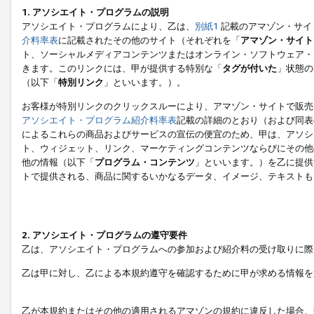
1. アソシエイト・プログラムの説明
アソシエイト・プログラムにより、乙は、
別紙1
記載のアマゾン・サイ
介料率表
に記載されたその他のサイト（それぞれを「
アマゾン・サイト
ト、ソーシャルメディアコンテンツまたはオンライン・ソフトウェア・
きます。このリンクには、甲が提供する特別な「
タグが付いた
」状態の
（以下「
特別リンク
」といいます。）。
お客様が特別リンクのクリックスルーにより、アマゾン・サイトで販売
アソシエイト・プログラム紹介料率表
記載の詳細のとおり（および同表
によるこれらの商品およびサービスの宣伝の便宜のため、甲は、アソシ
ト、ウィジェット、リンク、マーケティングコンテンツならびにその他
他の情報（以下「
プログラム・コンテンツ
」といいます。）を乙に提供
トで提供される、商品に関するいかなるデータ、イメージ、テキストも
2. アソシエイト・プログラムの遵守要件
乙は、アソシエイト・プログラムへの参加および紹介料の受け取りに際
乙は甲に対し、乙による本規約遵守を確認するために甲が求める情報を
乙が本規約またはその他の適用されるアマゾンの規約に違反した場合、