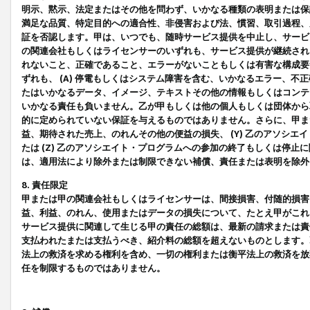
明示、黙示、法定またはその他を問わず、いかなる種類の表明または保
満足な品質、特定目的への適合性、非侵害および法、慣習、取引過程、
証を否認します。甲は、いつでも、随時サービス提供を中止し、サービ
の関連会社もしくはライセンサーのいずれも、サービス提供が継続され
れないこと、正確であること、エラーがないこともしくは有害な構成要
ずれも、 (A) 停電もしくはシステム障害を含む、いかなるエラー、不
たはいかなるデータ、イメージ、テキストその他の情報もしくはコンテ
いかなる責任も負いません。乙が甲もしくは他の個人もしくは団体から
的に定められていない保証を与えるものではありません。さらに、甲また
益、期待された売上、のれんその他の便益の損失、 (Y) 乙のアソシ
たは (Z) 乙のアソシエイト・プログラムへの参加の終了もしくは停
は、適用法により除外または制限できない補償、責任または表明を除外
8. 責任限定
甲または甲の関連会社もしくはライセンサーは、間接損害、付随的損害
益、利益、のれん、使用またはデータの損失について、たとえ甲がこれ
サービス提供に関連して生じる甲の責任の総額は、最新の請求または責
支払われたまたは支払うべき、紹介料の総額を超えないものとします。
法上の救済を求める権利を含め、一切の権利または衡平法上の救済を放
任を制限するものではありません。