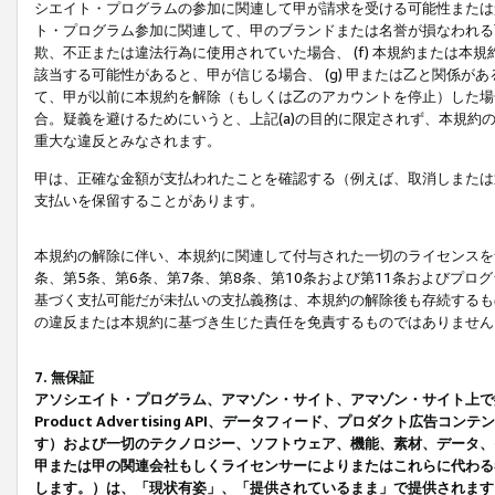
シエイト・プログラムの参加に関連して甲が請求を受ける可能性または責
ト・プログラム参加に関連して、甲のブランドまたは名誉が損なわれる可
欺、不正または違法行為に使用されていた場合、 (f) 本規約または
該当する可能性があると、甲が信じる場合、 (g) 甲または乙と関係
て、甲が以前に本規約を解除（もしくは乙のアカウントを停止）した場合
合。疑義を避けるためにいうと、上記(a)の目的に限定されず、本規約
重大な違反とみなされます。
甲は、正確な金額が支払われたことを確認する（例えば、取消しまたは
支払いを保留することがあります。
本規約の解除に伴い、本規約に関連して付与された一切のライセンスを
条、第5条、第6条、第7条、第8条、第10条および第11条およびプ
基づく支払可能だが未払いの支払義務は、本規約の解除後も存続するも
の違反または本規約に基づき生じた責任を免責するものではありません
7. 無保証
アソシエイト・プログラム、アマゾン・サイト、アマゾン・サイト上で
Product Advertising API、データフィード、プロダクト
す）および一切のテクノロジー、ソフトウェア、機能、素材、データ、
甲または甲の関連会社もしくライセンサーによりまたはこれらに代わる
します。）は、「現状有姿」、「提供されているまま」で提供されます