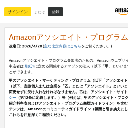
サインイン
登録
または
Amazonアソシエイト・プログラ
改定日: 2026/4/20
(
主な改定内容はこちら
をご覧ください。)
Amazonアソシエイト・プログラム参加者のための、Amazonウェブサ
申込者は
別紙1
に定める関係するアマゾンの法人（以下「
甲
」といいま
とができます。
甲のアソシエイト・マーケティング・プログラム（以下「アソシエイト
（以下、当該個人または企業を「乙」または「アソシエイト」といいま
変更せずに受け入れなければなりません。乙は、アソシエイト・サイト
シー
（第12条に定義します。）等（例えば、甲のアソシエイト・プロ
紹介料率表およびアソシエイト・プログラム商標ガイドライン）を含む本規
テンツは、Amazonのコミュニティガイドライン（報酬と引き換え
これらを注意深くご精読ください。