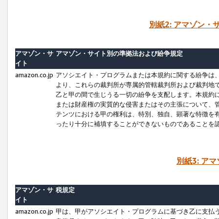
別紙2: アマゾン
アマゾン・サ
アマゾン・サイト別の準拠法および紛争規定
イト
amazon.co.jp
アソシエイト・プログラムまたは本規約に関する紛争は
より、これらの裁判所が専属的管轄裁判所および裁判地
乙と甲の間で生じうる一切の紛争を支配します。本規約
または財産権の実質的な侵害またはその主張について、
テンツにおける甲の権利は、特別、独自、顕著な特徴を
ったり十分に補填することができないものであることを
別紙3: ア
アマゾン・サ
税規定
イト
amazon.co.jp
甲は、甲がアソシエイト・プログラムに基づき乙に支払