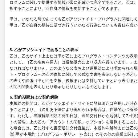
ログラムに関して提供する情報が常に正確かつ完全であること。乙は、
択することにより、乙自身の情報を更新することができます。
甲は、いかなる時であっても乙がアソシエイト・プログラムに関連して
甲は、乙が自身の期待に基づき行ういかなる行為についても責任を負い
5. 乙がアソシエイトであることの表示
乙は、乙のサイト上または甲が乙によるプログラム・コンテンツの表示ま
として、［乙の名称を挿入］は適格販売により収入を得ています。」ま
なければなりません。このような公表および適用法により求められる場
ト・プログラムへの乙の参加に関して公式な文書を表示しないものとし
の表明や誇張（甲が乙を支援、後援または支持しているという表明また
の間の関係を表明したり暗示したりしないものとします。
6. 契約期間および契約解除
本規約の期間は、乙がアソシエイト・サイトに登録または利用した時点
ることにより、（適用ある法により認められる場合は、自動的かつ訴訟
す。ただし、当該解除の効力発生日は、通知交付日から起算して7日後
トの管理」上の乙の「アカウントの閉鎖」オプションを選択することに
る場合には、乙に対する書面通知交付直後に、本規約を解除または乙のア
(b) 甲が本規約（プログラム・ポリシーを含む）のその他の違反に関し