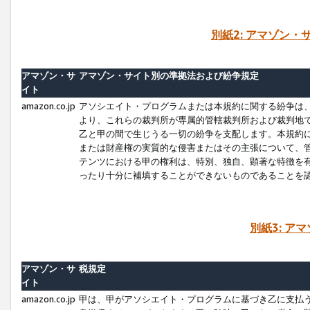
別紙2: アマゾン
アマゾン・サ
アマゾン・サイト別の準拠法および紛争規定
イト
amazon.co.jp
アソシエイト・プログラムまたは本規約に関する紛争は
より、これらの裁判所が専属的管轄裁判所および裁判地
乙と甲の間で生じうる一切の紛争を支配します。本規約
または財産権の実質的な侵害またはその主張について、
テンツにおける甲の権利は、特別、独自、顕著な特徴を
ったり十分に補填することができないものであることを
別紙3: ア
アマゾン・サ
税規定
イト
amazon.co.jp
甲は、甲がアソシエイト・プログラムに基づき乙に支払