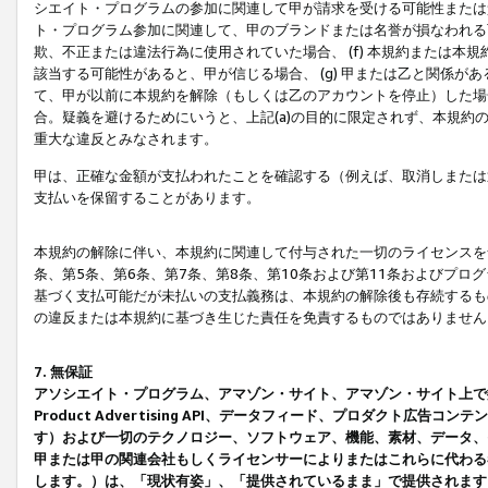
シエイト・プログラムの参加に関連して甲が請求を受ける可能性または責
ト・プログラム参加に関連して、甲のブランドまたは名誉が損なわれる可
欺、不正または違法行為に使用されていた場合、 (f) 本規約または
該当する可能性があると、甲が信じる場合、 (g) 甲または乙と関係
て、甲が以前に本規約を解除（もしくは乙のアカウントを停止）した場合
合。疑義を避けるためにいうと、上記(a)の目的に限定されず、本規約
重大な違反とみなされます。
甲は、正確な金額が支払われたことを確認する（例えば、取消しまたは
支払いを保留することがあります。
本規約の解除に伴い、本規約に関連して付与された一切のライセンスを
条、第5条、第6条、第7条、第8条、第10条および第11条およびプ
基づく支払可能だが未払いの支払義務は、本規約の解除後も存続するも
の違反または本規約に基づき生じた責任を免責するものではありません
7. 無保証
アソシエイト・プログラム、アマゾン・サイト、アマゾン・サイト上で
Product Advertising API、データフィード、プロダクト
す）および一切のテクノロジー、ソフトウェア、機能、素材、データ、
甲または甲の関連会社もしくライセンサーによりまたはこれらに代わる
します。）は、「現状有姿」、「提供されているまま」で提供されます