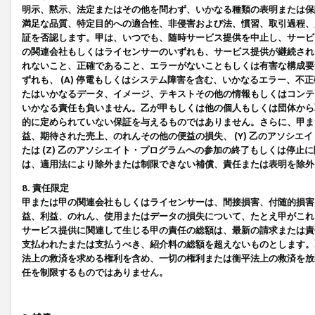
明示、黙示、法定またはその他を問わず、いかなる種類の表明または保
満足な品質、特定目的への適合性、非侵害および法、慣習、取引過程、
証を否認します。甲は、いつでも、随時サービス提供を中止し、サービ
の関連会社もしくはライセンサーのいずれも、サービス提供が継続され
れないこと、正確であること、エラーがないこともしくは有害な構成要
ずれも、 (A) 停電もしくはシステム障害を含む、いかなるエラー、不
たはいかなるデータ、イメージ、テキストその他の情報もしくはコンテ
いかなる責任も負いません。乙が甲もしくは他の個人もしくは団体から
的に定められていない保証を与えるものではありません。さらに、甲また
益、期待された売上、のれんその他の便益の損失、 (Y) 乙のアソシ
たは (Z) 乙のアソシエイト・プログラムへの参加の終了もしくは停
は、適用法により除外または制限できない補償、責任または表明を除外
8. 責任限定
甲または甲の関連会社もしくはライセンサーは、間接損害、付随的損害
益、利益、のれん、使用またはデータの損失について、たとえ甲がこれ
サービス提供に関連して生じる甲の責任の総額は、最新の請求または責
支払われたまたは支払うべき、紹介料の総額を超えないものとします。
法上の救済を求める権利を含め、一切の権利または衡平法上の救済を放
任を制限するものではありません。