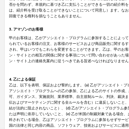
否かを問わず、本規約に基づき乙に支払うことができる一切の紹介料を
は、紹介料を受け取ることができないことについて同意し）ます。なお
回復できる権利を損なうこともありません。
3. アマゾンのお客様
甲のお客様は、乙がアソシエイト・プログラムに参加することによって
られているお客様の注文、お客様のサービスおよび商品販売に関するす
され、甲はいつでもこれらを変更することができます。乙は、甲のお客
ン・サイトとの相互の関係に関する事項について問い合わせがあった場
ン・サイト上の連絡先案内に従うべきである旨述べなければなりません
4. 乙による保証
乙は、以下を表明、保証および誓約します。 (a) 乙がアソシエイト・
アソシエイト・プログラムへの乙の参加、乙による乙のサイトの作成、
可、ガイダンス、実施規則、業界標準、自主規制ルール、判決、裁決ま
伝およびマーケティングに関する全ルールを含む）に違反しないこと、 
結が法的に阻止されないこと）、 (d) 乙がアソシエイト・プログラ
たは声明に依存していないこと、 (e) 乙が米国の制裁対象である場
科されている場合、乙はアソシエイト・プログラムに参加もせずサービス
国の法律と同じ内容の商品、ソフトウェア、技術およびサービスに適用さ