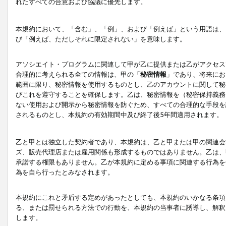
れたすべての合意および協議に優先します。
本規約において、「含む」、「例」、および「例えば」という用語は、
び「例えば、ただしそれに限定されない」を意味します。
アソシエイト・プログラムに関連して甲が乙に提供または乙がアクセス
合理的に考えられる全ての情報は、甲の「
秘密情報
」であり、将来にお
範囲に限り、秘密情報を使用するものとし、乙のアカウントに関して秘
びこれを遵守することを確保します。乙は、秘密情報を（秘密保持義務
ない使用および開示から秘密情報を防ぐため、すべての合理的な手段を
されるものとし、本規約の有効期間中及び終了後5年間適用されます。
乙と甲とは独立した契約者であり、本規約は、乙と甲または甲の関連会
ズ、販売代理店または雇用関係も形成するものではありません。乙は、
承諾する権限もありません。乙が本規約に定める事項に関連する行為を
為を自ら行ったとみなされます。
本規約にこれと矛盾する定めがあったとしても、本規約のいかなる条項
る、または罰せられる方法での行動を、本規約の当事者に誘導し、解釈
します。