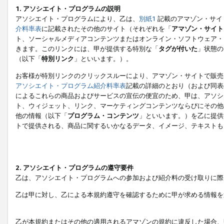
1. アソシエイト・プログラムの説明
アソシエイト・プログラムにより、乙は、
別紙1
記載のアマゾン・サイ
介料率表
に記載されたその他のサイト（それぞれを「
アマゾン・サイト
ト、ソーシャルメディアコンテンツまたはオンライン・ソフトウェア・
きます。このリンクには、甲が提供する特別な「
タグが付いた
」状態の
（以下「
特別リンク
」といいます。）。
お客様が特別リンクのクリックスルーにより、アマゾン・サイトで販売
アソシエイト・プログラム紹介料率表
記載の詳細のとおり（および同表
によるこれらの商品およびサービスの宣伝の便宜のため、甲は、アソシ
ト、ウィジェット、リンク、マーケティングコンテンツならびにその他
他の情報（以下「
プログラム・コンテンツ
」といいます。）を乙に提供
トで提供される、商品に関するいかなるデータ、イメージ、テキストも
2. アソシエイト・プログラムの遵守要件
乙は、アソシエイト・プログラムへの参加および紹介料の受け取りに際
乙は甲に対し、乙による本規約遵守を確認するために甲が求める情報を
乙が本規約またはその他の適用されるアマゾンの規約に違反した場合、