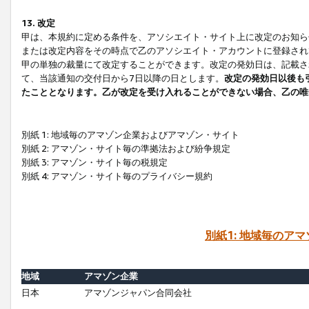
13. 改定
甲は、本規約に定める条件を、アソシエイト・サイト上に改定のお知ら
または改定内容をその時点で乙のアソシエイト・アカウントに登録され
甲の単独の裁量にて改定することができます。改定の発効日は、記載さ
て、当該通知の交付日から7日以降の日とします。
改定の発効日以後も
たこととなります。乙が改定を受け入れることができない場合、乙の唯
別紙 1: 地域毎のアマゾン企業およびアマゾン・サイト
別紙 2: アマゾン・サイト毎の準拠法および紛争規定
別紙 3: アマゾン・サイト毎の税規定
別紙 4: アマゾン・サイト毎のプライバシー規約
別紙1: 地域毎のア
地域
アマゾン企業
日本
アマゾンジャパン合同会社