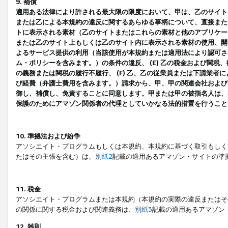
9. 補償
適用ある法律により許される最大限の限度において、甲は、乙のサイト
または乙による本規約の違反に関するあらゆる事柄について、直接または
トに表示される素材（乙のサイトまたはこれらの素材と他のアプリケーシ
または乙のサイト上もしくは乙のサイト内に表示される素材の使用、開発
よるサービス提供の利用（当該使用が本規約または適用法により認可され
ム・ポリシーを含みます。）の条件の違反、 (E) 乙の税金および関
の義務または関税の履行不履行、 (F) 乙、乙の従業員または下請業
び経費（弁護士費用を含みます。）請求から、甲、甲の関連会社および
御し、補償し、免責することに同意します。甲または甲の被指名人は、
保護のためにアマゾン関係者の代理としていかなる法的措置を行うこと
10. 準拠法および紛争
アソシエイト・プログラムもしくは本規約、本規約に基づく取引もしく
たはその主張を含む）は、
別紙2
記載の適用あるアマゾン・サイトの準
11. 税金
アソシエイト・プログラムまたは本規約（本規約の実際の違反またはそ
の関係に関する税金および関連義務は、
別紙3
記載の適用あるアマゾン
12. 雑則