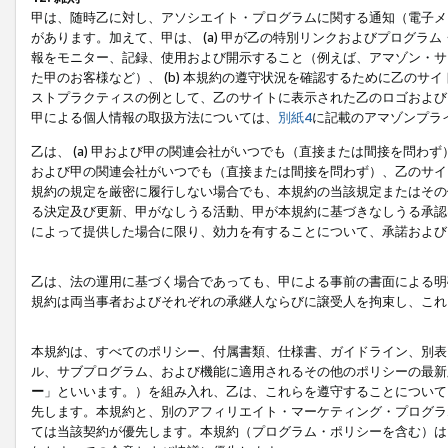
甲は、随時乙に対し、アソシエイト・プログラムに関する通知（電子メ
があります。加えて、甲は、 (a) 甲が乙の特別リンクおよびプログ
報をモニター、記録、使用および開示すること（例えば、アマゾン・サ
た甲のお客様など）、 (b) 本規約の遵守状況を確認するために乙のサイ
ストプラクティスの例として、乙のサイトに表示された乙のロゴおよび
甲による個人情報の取扱方法については、
別紙4
に記載のアマゾンプラ
乙は、 (a) 甲および甲の関連会社がいつでも（直接または間接を問わず
および甲の関連会社がいつでも（直接または間接を問わず）、乙のサイ
規約の規定を厳密に履行しない場合でも、本規約の当該規定またはその他
る決定及び更新、甲がなしうる活動、甲が本規約に基づきなしうる承認
によって提供した場合に限り、効力を有することについて、承諾および
乙は、法の運用に基づく場合であっても、甲による事前の書面による明
規約は両当事者およびそれぞれの承継人ならびに譲受人を拘束し、これ
本規約は、すべてのポリシー、付属書類、仕様書、ガイドライン、別表
ル、サブプログラム、および機能に適用されるその他のポリシーの最新
ー
」といいます。）を組み入れ、乙は、これらを遵守することについて
先します。本規約と、別のアフィリエイト・マーケティング・プログラ
ては当該契約が優先します。本規約（プログラム・ポリシーを含む）は