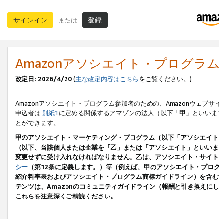
サインイン
登録
または
Amazonアソシエイト・プログラ
改定日: 2026/4/20
(
主な改定内容はこちら
をご覧ください。)
Amazonアソシエイト・プログラム参加者のための、Amazonウェブサ
申込者は
別紙1
に定める関係するアマゾンの法人（以下「
甲
」といいま
とができます。
甲のアソシエイト・マーケティング・プログラム（以下「アソシエイト
（以下、当該個人または企業を「乙」または「アソシエイト」といいま
変更せずに受け入れなければなりません。乙は、アソシエイト・サイト
シー
（第12条に定義します。）等（例えば、甲のアソシエイト・プロ
紹介料率表およびアソシエイト・プログラム商標ガイドライン）を含む本規
テンツは、Amazonのコミュニティガイドライン（報酬と引き換え
これらを注意深くご精読ください。