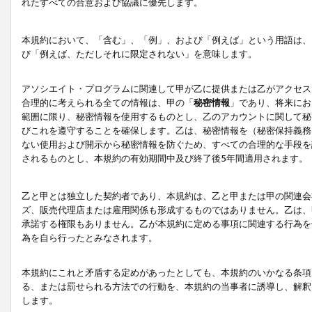
れたすべての合意および協議に優先します。
本規約において、「含む」、「例」、および「例えば」という用語は、
び「例えば、ただしそれに限定されない」を意味します。
アソシエイト・プログラムに関連して甲が乙に提供または乙がアクセス
合理的に考えられる全ての情報は、甲の「
秘密情報
」であり、将来にお
範囲に限り、秘密情報を使用するものとし、乙のアカウントに関して秘
びこれを遵守することを確保します。乙は、秘密情報を（秘密保持義務
ない使用および開示から秘密情報を防ぐため、すべての合理的な手段を
されるものとし、本規約の有効期間中及び終了後5年間適用されます。
乙と甲とは独立した契約者であり、本規約は、乙と甲または甲の関連会
ズ、販売代理店または雇用関係も形成するものではありません。乙は、
承諾する権限もありません。乙が本規約に定める事項に関連する行為を
為を自ら行ったとみなされます。
本規約にこれと矛盾する定めがあったとしても、本規約のいかなる条項
る、または罰せられる方法での行動を、本規約の当事者に誘導し、解釈
します。