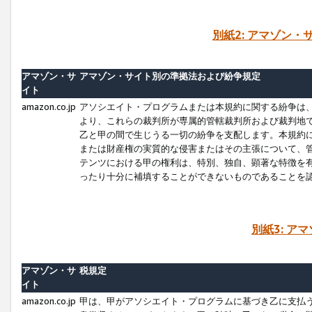
別紙2: アマゾン
アマゾン・サ
アマゾン・サイト別の準拠法および紛争規定
イト
amazon.co.jp
アソシエイト・プログラムまたは本規約に関する紛争は
より、これらの裁判所が専属的管轄裁判所および裁判地
乙と甲の間で生じうる一切の紛争を支配します。本規約
または財産権の実質的な侵害またはその主張について、
テンツにおける甲の権利は、特別、独自、顕著な特徴を
ったり十分に補填することができないものであることを
別紙3: ア
アマゾン・サ
税規定
イト
amazon.co.jp
甲は、甲がアソシエイト・プログラムに基づき乙に支払