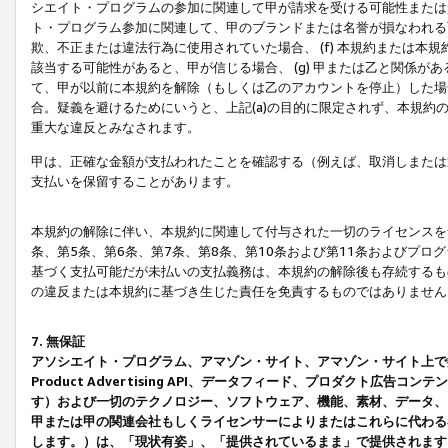
シエイト・プログラムの参加に関連して甲が請求を受ける可能性または責
ト・プログラム参加に関連して、甲のブランドまたは名誉が損なわれる可
欺、不正または違法行為に使用されていた場合、 (f) 本規約または
該当する可能性があると、甲が信じる場合、 (g) 甲または乙と関係
て、甲が以前に本規約を解除（もしくは乙のアカウントを停止）した場合
合。疑義を避けるためにいうと、上記(a)の目的に限定されず、本規約
重大な違反とみなされます。
甲は、正確な金額が支払われたことを確認する（例えば、取消しまたは
支払いを保留することがあります。
本規約の解除に伴い、本規約に関連して付与された一切のライセンスを
条、第5条、第6条、第7条、第8条、第10条および第11条およびプ
基づく支払可能だが未払いの支払義務は、本規約の解除後も存続するも
の違反または本規約に基づき生じた責任を免責するものではありません
7. 無保証
アソシエイト・プログラム、アマゾン・サイト、アマゾン・サイト上で
Product Advertising API、データフィード、プロダクト
す）および一切のテクノロジー、ソフトウェア、機能、素材、データ、
甲または甲の関連会社もしくライセンサーによりまたはこれらに代わる
します。）は、「現状有姿」、「提供されているまま」で提供されます