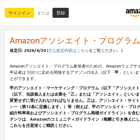
サインイン
登録
または
Amazonアソシエイト・プログラ
改定日: 2026/4/20
(
主な改定内容はこちら
をご覧ください。)
Amazonアソシエイト・プログラム参加者のための、Amazonウェブサ
申込者は
別紙1
に定める関係するアマゾンの法人（以下「
甲
」といいま
とができます。
甲のアソシエイト・マーケティング・プログラム（以下「アソシエイト
（以下、当該個人または企業を「乙」または「アソシエイト」といいま
変更せずに受け入れなければなりません。乙は、アソシエイト・サイト
シー
（第12条に定義します。）等（例えば、甲のアソシエイト・プロ
紹介料率表およびアソシエイト・プログラム商標ガイドライン）を含む本規
テンツは、Amazonのコミュニティガイドライン（報酬と引き換え
これらを注意深くご精読ください。