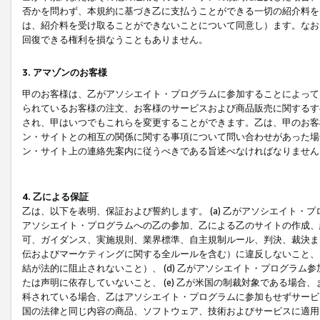
否かを問わず、本規約に基づき乙に支払うことができる一切の紹介料を
は、紹介料を受け取ることができないことについて同意し）ます。なお
回復できる権利を損なうこともありません。
3. アマゾンのお客様
甲のお客様は、乙がアソシエイト・プログラムに参加することによって
られているお客様の注文、お客様のサービスおよび商品販売に関するす
され、甲はいつでもこれらを変更することができます。乙は、甲のお客
ン・サイトとの相互の関係に関する事項について問い合わせがあった場
ン・サイト上の連絡先案内に従うべきである旨述べなければなりません
4. 乙による保証
乙は、以下を表明、保証および誓約します。 (a) 乙がアソシエイト・
アソシエイト・プログラムへの乙の参加、乙による乙のサイトの作成、
可、ガイダンス、実施規則、業界標準、自主規制ルール、判決、裁決ま
伝およびマーケティングに関する全ルールを含む）に違反しないこと、 
結が法的に阻止されないこと）、 (d) 乙がアソシエイト・プログラ
たは声明に依存していないこと、 (e) 乙が米国の制裁対象である場
科されている場合、乙はアソシエイト・プログラムに参加もせずサービス
国の法律と同じ内容の商品、ソフトウェア、技術およびサービスに適用さ