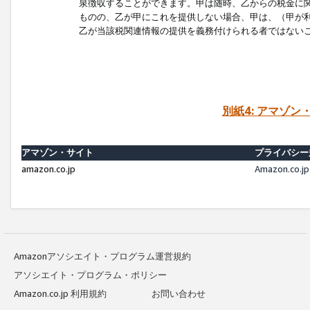
泉徴収することができます。甲は随時、乙からの税金に
ものの、乙が甲にこれを提供しない場合、甲は、（甲が
乙が当該税関連情報の提供を義務付けられる者ではない
別紙4: アマゾ
アマゾン・サイト
プライバシー
amazon.co.jp
Amazon.c
Amazonアソシエイト・プログラム運営規約
アソシエイト・プログラム・ポリシー
Amazon.co.jp 利用規約
お問い合わせ