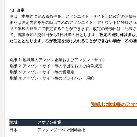
13. 改定
甲は、本規約に定める条件を、アソシエイト・サイト上に改定のお知ら
または改定内容をその時点で乙のアソシエイト・アカウントに登録され
甲の単独の裁量にて改定することができます。改定の発効日は、記載さ
て、当該通知の交付日から7日以降の日とします。
改定の発効日以後も
たこととなります。乙が改定を受け入れることができない場合、乙の唯
別紙 1: 地域毎のアマゾン企業およびアマゾン・サイト
別紙 2: アマゾン・サイト毎の準拠法および紛争規定
別紙 3: アマゾン・サイト毎の税規定
別紙 4: アマゾン・サイト毎のプライバシー規約
別紙1: 地域毎のア
地域
アマゾン企業
日本
アマゾンジャパン合同会社