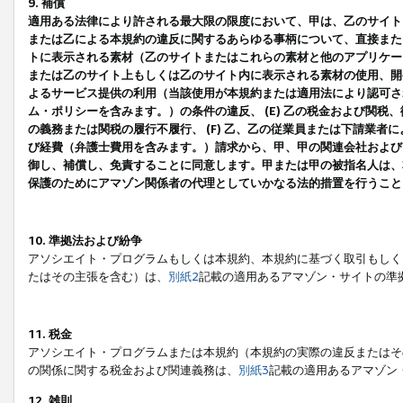
9. 補償
適用ある法律により許される最大限の限度において、甲は、乙のサイト
または乙による本規約の違反に関するあらゆる事柄について、直接または
トに表示される素材（乙のサイトまたはこれらの素材と他のアプリケーシ
または乙のサイト上もしくは乙のサイト内に表示される素材の使用、開発
よるサービス提供の利用（当該使用が本規約または適用法により認可され
ム・ポリシーを含みます。）の条件の違反、 (E) 乙の税金および関
の義務または関税の履行不履行、 (F) 乙、乙の従業員または下請業
び経費（弁護士費用を含みます。）請求から、甲、甲の関連会社および
御し、補償し、免責することに同意します。甲または甲の被指名人は、
保護のためにアマゾン関係者の代理としていかなる法的措置を行うこと
10. 準拠法および紛争
アソシエイト・プログラムもしくは本規約、本規約に基づく取引もしく
たはその主張を含む）は、
別紙2
記載の適用あるアマゾン・サイトの準
11. 税金
アソシエイト・プログラムまたは本規約（本規約の実際の違反またはそ
の関係に関する税金および関連義務は、
別紙3
記載の適用あるアマゾン
12. 雑則