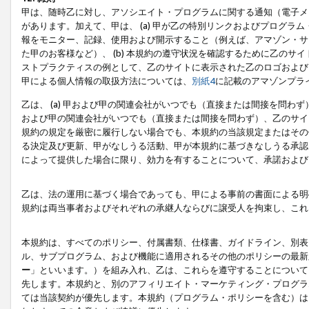
甲は、随時乙に対し、アソシエイト・プログラムに関する通知（電子メ
があります。加えて、甲は、 (a) 甲が乙の特別リンクおよびプログ
報をモニター、記録、使用および開示すること（例えば、アマゾン・サ
た甲のお客様など）、 (b) 本規約の遵守状況を確認するために乙のサイ
ストプラクティスの例として、乙のサイトに表示された乙のロゴおよび
甲による個人情報の取扱方法については、
別紙4
に記載のアマゾンプラ
乙は、 (a) 甲および甲の関連会社がいつでも（直接または間接を問わず
および甲の関連会社がいつでも（直接または間接を問わず）、乙のサイ
規約の規定を厳密に履行しない場合でも、本規約の当該規定またはその他
る決定及び更新、甲がなしうる活動、甲が本規約に基づきなしうる承認
によって提供した場合に限り、効力を有することについて、承諾および
乙は、法の運用に基づく場合であっても、甲による事前の書面による明
規約は両当事者およびそれぞれの承継人ならびに譲受人を拘束し、これ
本規約は、すべてのポリシー、付属書類、仕様書、ガイドライン、別表
ル、サブプログラム、および機能に適用されるその他のポリシーの最新
ー
」といいます。）を組み入れ、乙は、これらを遵守することについて
先します。本規約と、別のアフィリエイト・マーケティング・プログラ
ては当該契約が優先します。本規約（プログラム・ポリシーを含む）は