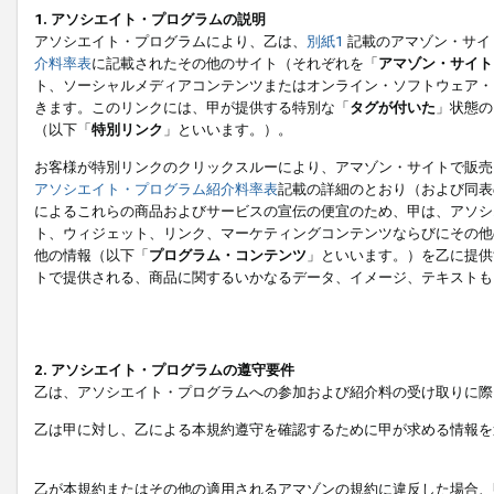
1. アソシエイト・プログラムの説明
アソシエイト・プログラムにより、乙は、
別紙1
記載のアマゾン・サイ
介料率表
に記載されたその他のサイト（それぞれを「
アマゾン・サイト
ト、ソーシャルメディアコンテンツまたはオンライン・ソフトウェア・
きます。このリンクには、甲が提供する特別な「
タグが付いた
」状態の
（以下「
特別リンク
」といいます。）。
お客様が特別リンクのクリックスルーにより、アマゾン・サイトで販売
アソシエイト・プログラム紹介料率表
記載の詳細のとおり（および同表
によるこれらの商品およびサービスの宣伝の便宜のため、甲は、アソシ
ト、ウィジェット、リンク、マーケティングコンテンツならびにその他
他の情報（以下「
プログラム・コンテンツ
」といいます。）を乙に提供
トで提供される、商品に関するいかなるデータ、イメージ、テキストも
2. アソシエイト・プログラムの遵守要件
乙は、アソシエイト・プログラムへの参加および紹介料の受け取りに際
乙は甲に対し、乙による本規約遵守を確認するために甲が求める情報を
乙が本規約またはその他の適用されるアマゾンの規約に違反した場合、