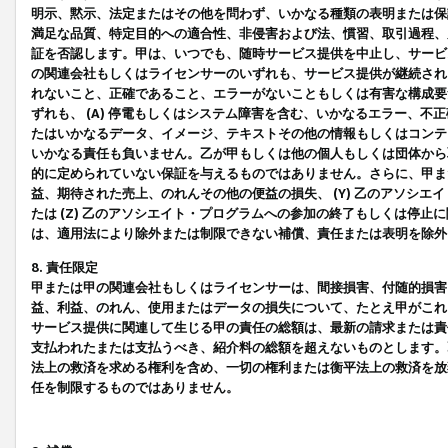
明示、黙示、法定またはその他を問わず、いかなる種類の表明または保
満足な品質、特定目的への適合性、非侵害および法、慣習、取引過程、
証を否認します。甲は、いつでも、随時サービス提供を中止し、サービ
の関連会社もしくはライセンサーのいずれも、サービス提供が継続され
れないこと、正確であること、エラーがないこともしくは有害な構成要
ずれも、 (A) 停電もしくはシステム障害を含む、いかなるエラー、不
たはいかなるデータ、イメージ、テキストその他の情報もしくはコンテ
いかなる責任も負いません。乙が甲もしくは他の個人もしくは団体から
的に定められていない保証を与えるものではありません。さらに、甲また
益、期待された売上、のれんその他の便益の損失、 (Y) 乙のアソシ
たは (Z) 乙のアソシエイト・プログラムへの参加の終了もしくは停
は、適用法により除外または制限できない補償、責任または表明を除外
8. 責任限定
甲または甲の関連会社もしくはライセンサーは、間接損害、付随的損害
益、利益、のれん、使用またはデータの損失について、たとえ甲がこれ
サービス提供に関連して生じる甲の責任の総額は、最新の請求または責
支払われたまたは支払うべき、紹介料の総額を超えないものとします。
法上の救済を求める権利を含め、一切の権利または衡平法上の救済を放
任を制限するものではありません。