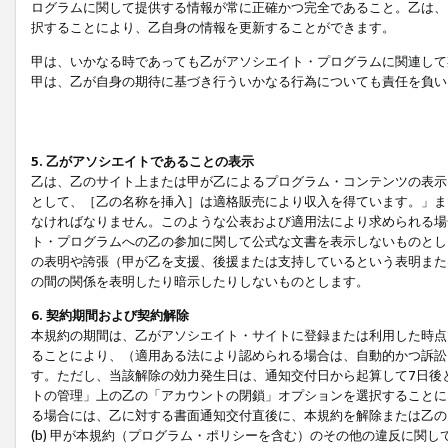
ログラムに関して提供する情報が常に正確かつ完全であること。乙は、
択することにより、乙自身の情報を更新することができます。
甲は、いかなる時であっても乙がアソシエイト・プログラムに関連して
甲は、乙が自身の期待に基づき行ういかなる行為についても責任を負い
5. 乙がアソシエイトであることの表示
乙は、乙のサイト上または甲が乙によるプログラム・コンテンツの表示ま
として、［乙の名称を挿入］は適格販売により収入を得ています。」ま
なければなりません。このような公表および適用法により求められる場
ト・プログラムへの乙の参加に関して公式な文書を表示しないものとし
の表明や誇張（甲が乙を支援、後援または支持しているという表明また
の間の関係を表明したり暗示したりしないものとします。
6. 契約期間および契約解除
本規約の期間は、乙がアソシエイト・サイトに登録または利用した時点
ることにより、（適用ある法により認められる場合は、自動的かつ訴訟
す。ただし、当該解除の効力発生日は、通知交付日から起算して7日後
トの管理」上の乙の「アカウントの閉鎖」オプションを選択することに
る場合には、乙に対する書面通知交付直後に、本規約を解除または乙のア
(b) 甲が本規約（プログラム・ポリシーを含む）のその他の違反に関し