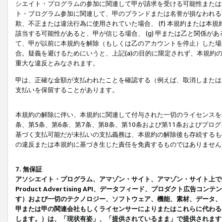
シエイト・プログラムの参加に関連して甲が請求を受ける可能性または責
ト・プログラム参加に関連して、甲のブランドまたは名誉が損なわれる可
欺、不正または違法行為に使用されていた場合、 (f) 本規約または
該当する可能性があると、甲が信じる場合、 (g) 甲または乙と関係
て、甲が以前に本規約を解除（もしくは乙のアカウントを停止）した場合
合。疑義を避けるためにいうと、上記(a)の目的に限定されず、本規約
重大な違反とみなされます。
甲は、正確な金額が支払われたことを確認する（例えば、取消しまたは
支払いを保留することがあります。
本規約の解除に伴い、本規約に関連して付与された一切のライセンスを
条、第5条、第6条、第7条、第8条、第10条および第11条およびプ
基づく支払可能だが未払いの支払義務は、本規約の解除後も存続するも
の違反または本規約に基づき生じた責任を免責するものではありません
7. 無保証
アソシエイト・プログラム、アマゾン・サイト、アマゾン・サイト上で
Product Advertising API、データフィード、プロダクト
す）および一切のテクノロジー、ソフトウェア、機能、素材、データ、
甲または甲の関連会社もしくライセンサーによりまたはこれらに代わる
します。）は、「現状有姿」、「提供されているまま」で提供されます