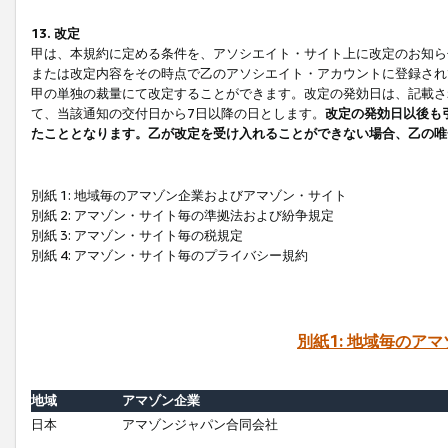
13. 改定
甲は、本規約に定める条件を、アソシエイト・サイト上に改定のお知ら
または改定内容をその時点で乙のアソシエイト・アカウントに登録され
甲の単独の裁量にて改定することができます。改定の発効日は、記載さ
て、当該通知の交付日から7日以降の日とします。
改定の発効日以後も
たこととなります。乙が改定を受け入れることができない場合、乙の唯
別紙 1: 地域毎のアマゾン企業およびアマゾン・サイト
別紙 2: アマゾン・サイト毎の準拠法および紛争規定
別紙 3: アマゾン・サイト毎の税規定
別紙 4: アマゾン・サイト毎のプライバシー規約
別紙1: 地域毎のア
地域
アマゾン企業
日本
アマゾンジャパン合同会社