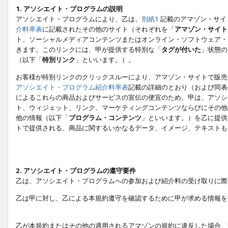
1. アソシエイト・プログラムの説明
アソシエイト・プログラムにより、乙は、
別紙1
記載のアマゾン・サイ
介料率表
に記載されたその他のサイト（それぞれを「
アマゾン・サイト
ト、ソーシャルメディアコンテンツまたはオンライン・ソフトウェア・
きます。このリンクには、甲が提供する特別な「
タグが付いた
」状態の
（以下「
特別リンク
」といいます。）。
お客様が特別リンクのクリックスルーにより、アマゾン・サイトで販売
アソシエイト・プログラム紹介料率表
記載の詳細のとおり（および同表
によるこれらの商品およびサービスの宣伝の便宜のため、甲は、アソシ
ト、ウィジェット、リンク、マーケティングコンテンツならびにその他
他の情報（以下「
プログラム・コンテンツ
」といいます。）を乙に提供
トで提供される、商品に関するいかなるデータ、イメージ、テキストも
2. アソシエイト・プログラムの遵守要件
乙は、アソシエイト・プログラムへの参加および紹介料の受け取りに際
乙は甲に対し、乙による本規約遵守を確認するために甲が求める情報を
乙が本規約またはその他の適用されるアマゾンの規約に違反した場合、