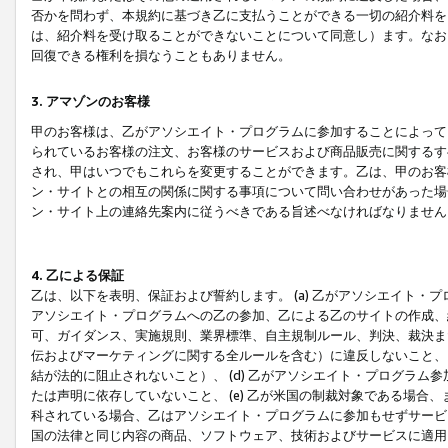
否かを問わず、本規約に基づき乙に支払うことができる一切の紹介料を
は、紹介料を受け取ることができないことについて同意し）ます。なお
回復できる権利を損なうこともありません。
3. アマゾンのお客様
甲のお客様は、乙がアソシエイト・プログラムに参加することによって
られているお客様の注文、お客様のサービスおよび商品販売に関するす
され、甲はいつでもこれらを変更することができます。乙は、甲のお客
ン・サイトとの相互の関係に関する事項について問い合わせがあった場
ン・サイト上の連絡先案内に従うべきである旨述べなければなりません
4. 乙による保証
乙は、以下を表明、保証および誓約します。 (a) 乙がアソシエイト・
アソシエイト・プログラムへの乙の参加、乙による乙のサイトの作成、
可、ガイダンス、実施規則、業界標準、自主規制ルール、判決、裁決ま
伝およびマーケティングに関する全ルールを含む）に違反しないこと、 
結が法的に阻止されないこと）、 (d) 乙がアソシエイト・プログラ
たは声明に依存していないこと、 (e) 乙が米国の制裁対象である場
科されている場合、乙はアソシエイト・プログラムに参加もせずサービス
国の法律と同じ内容の商品、ソフトウェア、技術およびサービスに適用さ