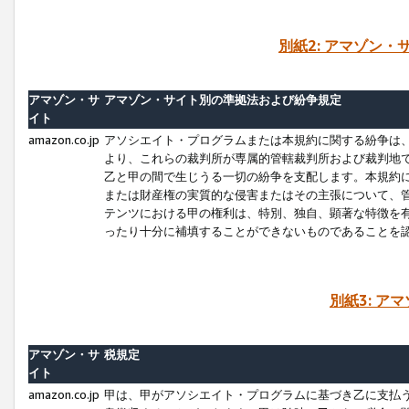
別紙2: アマゾン
アマゾン・サ
アマゾン・サイト別の準拠法および紛争規定
イト
amazon.co.jp
アソシエイト・プログラムまたは本規約に関する紛争は
より、これらの裁判所が専属的管轄裁判所および裁判地
乙と甲の間で生じうる一切の紛争を支配します。本規約
または財産権の実質的な侵害またはその主張について、
テンツにおける甲の権利は、特別、独自、顕著な特徴を
ったり十分に補填することができないものであることを
別紙3: ア
アマゾン・サ
税規定
イト
amazon.co.jp
甲は、甲がアソシエイト・プログラムに基づき乙に支払