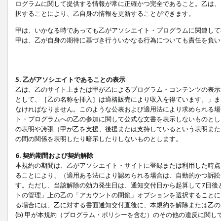
ログラムに関して提供する情報が常に正確かつ完全であること。乙は、
択することにより、乙自身の情報を更新することができます。
甲は、いかなる時であっても乙がアソシエイト・プログラムに関連して
甲は、乙が自身の期待に基づき行ういかなる行為についても責任を負い
5. 乙がアソシエイトであることの表示
乙は、乙のサイト上または甲が乙によるプログラム・コンテンツの表示ま
として、［乙の名称を挿入］は適格販売により収入を得ています。」ま
なければなりません。このような公表および適用法により求められる場
ト・プログラムへの乙の参加に関して公式な文書を表示しないものとし
の表明や誇張（甲が乙を支援、後援または支持しているという表明また
の間の関係を表明したり暗示したりしないものとします。
6. 契約期間および契約解除
本規約の期間は、乙がアソシエイト・サイトに登録または利用した時点
ることにより、（適用ある法により認められる場合は、自動的かつ訴訟
す。ただし、当該解除の効力発生日は、通知交付日から起算して7日後
トの管理」上の乙の「アカウントの閉鎖」オプションを選択することに
る場合には、乙に対する書面通知交付直後に、本規約を解除または乙のア
(b) 甲が本規約（プログラム・ポリシーを含む）のその他の違反に関し