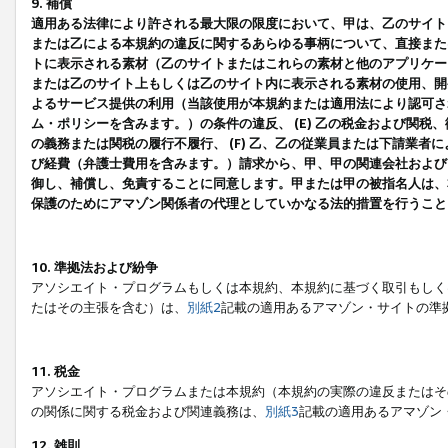
9. 補償
適用ある法律により許される最大限の限度において、甲は、乙のサイト
または乙による本規約の違反に関するあらゆる事柄について、直接または
トに表示される素材（乙のサイトまたはこれらの素材と他のアプリケーシ
または乙のサイト上もしくは乙のサイト内に表示される素材の使用、開発
よるサービス提供の利用（当該使用が本規約または適用法により認可され
ム・ポリシーを含みます。）の条件の違反、 (E) 乙の税金および関
の義務または関税の履行不履行、 (F) 乙、乙の従業員または下請業
び経費（弁護士費用を含みます。）請求から、甲、甲の関連会社および
御し、補償し、免責することに同意します。甲または甲の被指名人は、
保護のためにアマゾン関係者の代理としていかなる法的措置を行うこと
10. 準拠法および紛争
アソシエイト・プログラムもしくは本規約、本規約に基づく取引もしく
たはその主張を含む）は、
別紙2
記載の適用あるアマゾン・サイトの準
11. 税金
アソシエイト・プログラムまたは本規約（本規約の実際の違反またはそ
の関係に関する税金および関連義務は、
別紙3
記載の適用あるアマゾン
12. 雑則