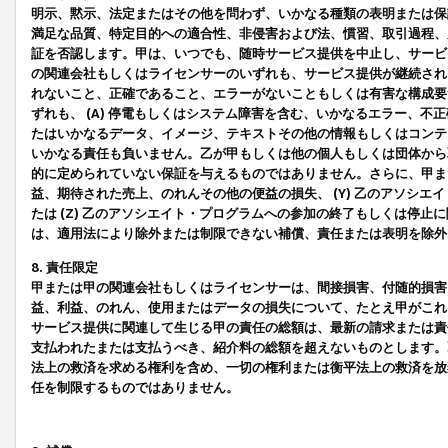
明示、黙示、法定またはその他を問わず、いかなる種類の表明または保
満足な品質、特定目的への適合性、非侵害および法、慣習、取引過程、
証を否認します。甲は、いつでも、随時サービス提供を中止し、サービ
の関連会社もしくはライセンサーのいずれも、サービス提供が継続され
れないこと、正確であること、エラーがないこともしくは有害な構成要
ずれも、 (A) 停電もしくはシステム障害を含む、いかなるエラー、不
たはいかなるデータ、イメージ、テキストその他の情報もしくはコンテ
いかなる責任も負いません。乙が甲もしくは他の個人もしくは団体から
的に定められていない保証を与えるものではありません。さらに、甲また
益、期待された売上、のれんその他の便益の損失、 (Y) 乙のアソシ
たは (Z) 乙のアソシエイト・プログラムへの参加の終了もしくは停
は、適用法により除外または制限できない補償、責任または表明を除外
8. 責任限定
甲または甲の関連会社もしくはライセンサーは、間接損害、付随的損害
益、利益、のれん、使用またはデータの損失について、たとえ甲がこれ
サービス提供に関連して生じる甲の責任の総額は、最新の請求または責
支払われたまたは支払うべき、紹介料の総額を超えないものとします。
法上の救済を求める権利を含め、一切の権利または衡平法上の救済を放
任を制限するものではありません。