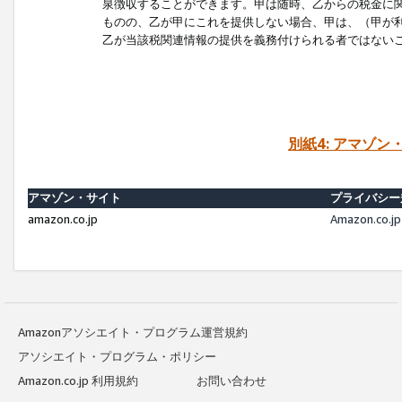
泉徴収することができます。甲は随時、乙からの税金に
ものの、乙が甲にこれを提供しない場合、甲は、（甲が
乙が当該税関連情報の提供を義務付けられる者ではない
別紙4: アマゾ
アマゾン・サイト
プライバシー
amazon.co.jp
Amazon.c
Amazonアソシエイト・プログラム運営規約
アソシエイト・プログラム・ポリシー
Amazon.co.jp 利用規約
お問い合わせ