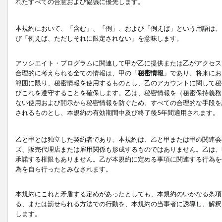
れたすべての合意および協議に優先します。
本規約において、「含む」、「例」、および「例えば」という用語は、
び「例えば、ただしそれに限定されない」を意味します。
アソシエイト・プログラムに関連して甲が乙に提供または乙がアクセス
合理的に考えられる全ての情報は、甲の「
秘密情報
」であり、将来にお
範囲に限り、秘密情報を使用するものとし、乙のアカウントに関して秘
びこれを遵守することを確保します。乙は、秘密情報を（秘密保持義務
ない使用および開示から秘密情報を防ぐため、すべての合理的な手段を
されるものとし、本規約の有効期間中及び終了後5年間適用されます。
乙と甲とは独立した契約者であり、本規約は、乙と甲または甲の関連会
ズ、販売代理店または雇用関係も形成するものではありません。乙は、
承諾する権限もありません。乙が本規約に定める事項に関連する行為を
為を自ら行ったとみなされます。
本規約にこれと矛盾する定めがあったとしても、本規約のいかなる条項
る、または罰せられる方法での行動を、本規約の当事者に誘導し、解釈
します。