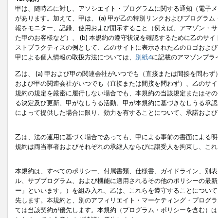
甲は、随時乙に対し、アソシエイト・プログラムに関する通知（電子メ
があります。加えて、甲は、 (a) 甲が乙の特別リンクおよびプログ
報をモニター、記録、使用および開示すること（例えば、アマゾン・サ
た甲のお客様など）、 (b) 本規約の遵守状況を確認するために乙のサイ
ストプラクティスの例として、乙のサイトに表示された乙のロゴおよび
甲による個人情報の取扱方法については、
別紙4
に記載のアマゾンプラ
乙は、 (a) 甲および甲の関連会社がいつでも（直接または間接を問わず
および甲の関連会社がいつでも（直接または間接を問わず）、乙のサイ
規約の規定を厳密に履行しない場合でも、本規約の当該規定またはその他
る決定及び更新、甲がなしうる活動、甲が本規約に基づきなしうる承認
によって提供した場合に限り、効力を有することについて、承諾および
乙は、法の運用に基づく場合であっても、甲による事前の書面による明
規約は両当事者およびそれぞれの承継人ならびに譲受人を拘束し、これ
本規約は、すべてのポリシー、付属書類、仕様書、ガイドライン、別表
ル、サブプログラム、および機能に適用されるその他のポリシーの最新
ー
」といいます。）を組み入れ、乙は、これらを遵守することについて
先します。本規約と、別のアフィリエイト・マーケティング・プログラ
ては当該契約が優先します。本規約（プログラム・ポリシーを含む）は