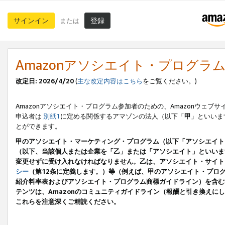
サインイン
登録
または
Amazonアソシエイト・プログラ
改定日: 2026/4/20
(
主な改定内容はこちら
をご覧ください。)
Amazonアソシエイト・プログラム参加者のための、Amazonウェブサ
申込者は
別紙1
に定める関係するアマゾンの法人（以下「
甲
」といいま
とができます。
甲のアソシエイト・マーケティング・プログラム（以下「アソシエイト
（以下、当該個人または企業を「乙」または「アソシエイト」といいま
変更せずに受け入れなければなりません。乙は、アソシエイト・サイト
シー
（第12条に定義します。）等（例えば、甲のアソシエイト・プロ
紹介料率表およびアソシエイト・プログラム商標ガイドライン）を含む本規
テンツは、Amazonのコミュニティガイドライン（報酬と引き換え
これらを注意深くご精読ください。