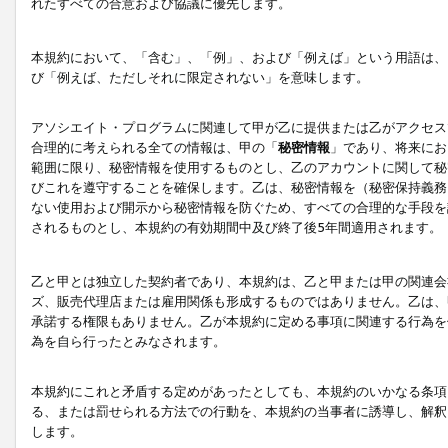
れたすべての合意および協議に優先します。
本規約において、「含む」、「例」、および「例えば」という用語は、
び「例えば、ただしそれに限定されない」を意味します。
アソシエイト・プログラムに関連して甲が乙に提供または乙がアクセス
合理的に考えられる全ての情報は、甲の「
秘密情報
」であり、将来にお
範囲に限り、秘密情報を使用するものとし、乙のアカウントに関して秘
びこれを遵守することを確保します。乙は、秘密情報を（秘密保持義務
ない使用および開示から秘密情報を防ぐため、すべての合理的な手段を
されるものとし、本規約の有効期間中及び終了後5年間適用されます。
乙と甲とは独立した契約者であり、本規約は、乙と甲または甲の関連会
ズ、販売代理店または雇用関係も形成するものではありません。乙は、
承諾する権限もありません。乙が本規約に定める事項に関連する行為を
為を自ら行ったとみなされます。
本規約にこれと矛盾する定めがあったとしても、本規約のいかなる条項
る、または罰せられる方法での行動を、本規約の当事者に誘導し、解釈
します。