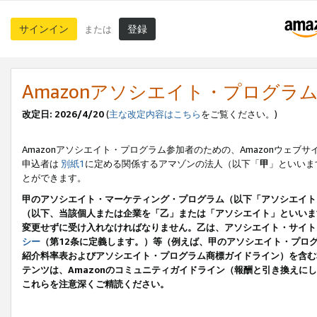
サインイン
登録
または
Amazonアソシエイト・プログラ
改定日: 2026/4/20
(
主な改定内容はこちら
をご覧ください。)
Amazonアソシエイト・プログラム参加者のための、Amazonウェブサ
申込者は
別紙1
に定める関係するアマゾンの法人（以下「
甲
」といいま
とができます。
甲のアソシエイト・マーケティング・プログラム（以下「アソシエイト
（以下、当該個人または企業を「乙」または「アソシエイト」といいま
変更せずに受け入れなければなりません。乙は、アソシエイト・サイト
シー
（第12条に定義します。）等（例えば、甲のアソシエイト・プロ
紹介料率表およびアソシエイト・プログラム商標ガイドライン）を含む本規
テンツは、Amazonのコミュニティガイドライン（報酬と引き換え
これらを注意深くご精読ください。