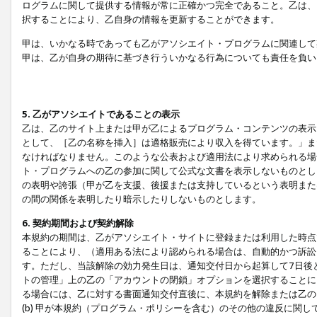
ログラムに関して提供する情報が常に正確かつ完全であること。乙は、
択することにより、乙自身の情報を更新することができます。
甲は、いかなる時であっても乙がアソシエイト・プログラムに関連して
甲は、乙が自身の期待に基づき行ういかなる行為についても責任を負い
5. 乙がアソシエイトであることの表示
乙は、乙のサイト上または甲が乙によるプログラム・コンテンツの表示ま
として、［乙の名称を挿入］は適格販売により収入を得ています。」ま
なければなりません。このような公表および適用法により求められる場
ト・プログラムへの乙の参加に関して公式な文書を表示しないものとし
の表明や誇張（甲が乙を支援、後援または支持しているという表明また
の間の関係を表明したり暗示したりしないものとします。
6. 契約期間および契約解除
本規約の期間は、乙がアソシエイト・サイトに登録または利用した時点
ることにより、（適用ある法により認められる場合は、自動的かつ訴訟
す。ただし、当該解除の効力発生日は、通知交付日から起算して7日後
トの管理」上の乙の「アカウントの閉鎖」オプションを選択することに
る場合には、乙に対する書面通知交付直後に、本規約を解除または乙のア
(b) 甲が本規約（プログラム・ポリシーを含む）のその他の違反に関し