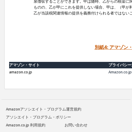
泉徴収することができます。甲は随時、乙からの税金に
ものの、乙が甲にこれを提供しない場合、甲は、（甲が
乙が当該税関連情報の提供を義務付けられる者ではない
別紙4: アマゾ
アマゾン・サイト
プライバシー
amazon.co.jp
Amazon.c
Amazonアソシエイト・プログラム運営規約
アソシエイト・プログラム・ポリシー
Amazon.co.jp 利用規約
お問い合わせ