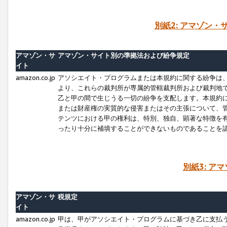
別紙2: アマゾン
アマゾン・サ
アマゾン・サイト別の準拠法および紛争規定
イト
amazon.co.jp
アソシエイト・プログラムまたは本規約に関する紛争は
より、これらの裁判所が専属的管轄裁判所および裁判地
乙と甲の間で生じうる一切の紛争を支配します。本規約
または財産権の実質的な侵害またはその主張について、
テンツにおける甲の権利は、特別、独自、顕著な特徴を
ったり十分に補填することができないものであることを
別紙3: ア
アマゾン・サ
税規定
イト
amazon.co.jp
甲は、甲がアソシエイト・プログラムに基づき乙に支払