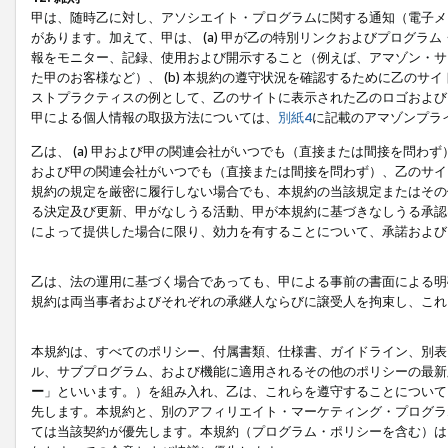
甲は、随時乙に対し、アソシエイト・プログラムに関する通知（電子メ
があります。加えて、甲は、 (a) 甲が乙の特別リンクおよびプログ
報をモニター、記録、使用および開示すること（例えば、アマゾン・サ
た甲のお客様など）、 (b) 本規約の遵守状況を確認するために乙のサイ
ストプラクティスの例として、乙のサイトに表示された乙のロゴおよび
甲による個人情報の取扱方法については、
別紙4
に記載のアマゾンプラ
乙は、 (a) 甲および甲の関連会社がいつでも（直接または間接を問わず
および甲の関連会社がいつでも（直接または間接を問わず）、乙のサイ
規約の規定を厳密に履行しない場合でも、本規約の当該規定またはその他
る決定及び更新、甲がなしうる活動、甲が本規約に基づきなしうる承認
によって提供した場合に限り、効力を有することについて、承諾および
乙は、法の運用に基づく場合であっても、甲による事前の書面による明
規約は両当事者およびそれぞれの承継人ならびに譲受人を拘束し、これ
本規約は、すべてのポリシー、付属書類、仕様書、ガイドライン、別表
ル、サブプログラム、および機能に適用されるその他のポリシーの最新
ー
」といいます。）を組み入れ、乙は、これらを遵守することについて
先します。本規約と、別のアフィリエイト・マーケティング・プログラ
ては当該契約が優先します。本規約（プログラム・ポリシーを含む）は