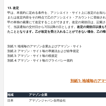
13. 改定
甲は、本規約に定める条件を、アソシエイト・サイト上に改定のお知ら
または改定内容をその時点で乙のアソシエイト・アカウントに登録され
甲の単独の裁量にて改定することができます。改定の発効日は、記載さ
て、当該通知の交付日から7日以降の日とします。
改定の発効日以後も
たこととなります。乙が改定を受け入れることができない場合、乙の唯
別紙 1: 地域毎のアマゾン企業およびアマゾン・サイト
別紙 2: アマゾン・サイト毎の準拠法および紛争規定
別紙 3: アマゾン・サイト毎の税規定
別紙 4: アマゾン・サイト毎のプライバシー規約
別紙1: 地域毎のア
地域
アマゾン企業
日本
アマゾンジャパン合同会社