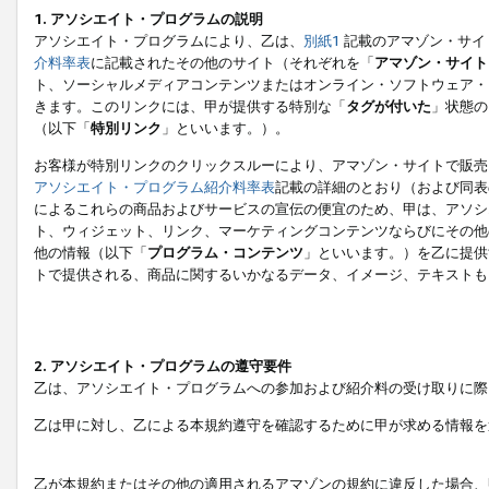
1. アソシエイト・プログラムの説明
アソシエイト・プログラムにより、乙は、
別紙1
記載のアマゾン・サイ
介料率表
に記載されたその他のサイト（それぞれを「
アマゾン・サイト
ト、ソーシャルメディアコンテンツまたはオンライン・ソフトウェア・
きます。このリンクには、甲が提供する特別な「
タグが付いた
」状態の
（以下「
特別リンク
」といいます。）。
お客様が特別リンクのクリックスルーにより、アマゾン・サイトで販売
アソシエイト・プログラム紹介料率表
記載の詳細のとおり（および同表
によるこれらの商品およびサービスの宣伝の便宜のため、甲は、アソシ
ト、ウィジェット、リンク、マーケティングコンテンツならびにその他
他の情報（以下「
プログラム・コンテンツ
」といいます。）を乙に提供
トで提供される、商品に関するいかなるデータ、イメージ、テキストも
2. アソシエイト・プログラムの遵守要件
乙は、アソシエイト・プログラムへの参加および紹介料の受け取りに際
乙は甲に対し、乙による本規約遵守を確認するために甲が求める情報を
乙が本規約またはその他の適用されるアマゾンの規約に違反した場合、