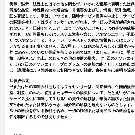
明示、黙示、法定またはその他を問わず、いかなる種類の表明または保
満足な品質、特定目的への適合性、非侵害および法、慣習、取引過程、
証を否認します。甲は、いつでも、随時サービス提供を中止し、サービ
の関連会社もしくはライセンサーのいずれも、サービス提供が継続され
れないこと、正確であること、エラーがないこともしくは有害な構成要
ずれも、 (A) 停電もしくはシステム障害を含む、いかなるエラー、不
たはいかなるデータ、イメージ、テキストその他の情報もしくはコンテ
いかなる責任も負いません。乙が甲もしくは他の個人もしくは団体から
的に定められていない保証を与えるものではありません。さらに、甲また
益、期待された売上、のれんその他の便益の損失、 (Y) 乙のアソシ
たは (Z) 乙のアソシエイト・プログラムへの参加の終了もしくは停
は、適用法により除外または制限できない補償、責任または表明を除外
8. 責任限定
甲または甲の関連会社もしくはライセンサーは、間接損害、付随的損害
益、利益、のれん、使用またはデータの損失について、たとえ甲がこれ
サービス提供に関連して生じる甲の責任の総額は、最新の請求または責
支払われたまたは支払うべき、紹介料の総額を超えないものとします。
法上の救済を求める権利を含め、一切の権利または衡平法上の救済を放
任を制限するものではありません。