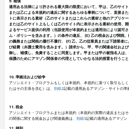
9. 補償
適用ある法律により許される最大限の限度において、甲は、乙のサイト
または乙による本規約の違反に関するあらゆる事柄について、直接または
トに表示される素材（乙のサイトまたはこれらの素材と他のアプリケーシ
または乙のサイト上もしくは乙のサイト内に表示される素材の使用、開発
よるサービス提供の利用（当該使用が本規約または適用法により認可され
ム・ポリシーを含みます。）の条件の違反、 (E) 乙の税金および関
の義務または関税の履行不履行、 (F) 乙、乙の従業員または下請業
び経費（弁護士費用を含みます。）請求から、甲、甲の関連会社および
御し、補償し、免責することに同意します。甲または甲の被指名人は、
保護のためにアマゾン関係者の代理としていかなる法的措置を行うこと
10. 準拠法および紛争
アソシエイト・プログラムもしくは本規約、本規約に基づく取引もしく
たはその主張を含む）は、
別紙2
記載の適用あるアマゾン・サイトの準
11. 税金
アソシエイト・プログラムまたは本規約（本規約の実際の違反またはそ
の関係に関する税金および関連義務は、
別紙3
記載の適用あるアマゾン
12. 雑則