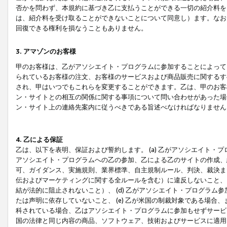
否かを問わず、本規約に基づき乙に支払うことができる一切の紹介料を
は、紹介料を受け取ることができないことについて同意し）ます。なお
回復できる権利を損なうこともありません。
3. アマゾンのお客様
甲のお客様は、乙がアソシエイト・プログラムに参加することによって
られているお客様の注文、お客様のサービスおよび商品販売に関するす
され、甲はいつでもこれらを変更することができます。乙は、甲のお客
ン・サイトとの相互の関係に関する事項について問い合わせがあった場
ン・サイト上の連絡先案内に従うべきである旨述べなければなりません
4. 乙による保証
乙は、以下を表明、保証および誓約します。 (a) 乙がアソシエイト・
アソシエイト・プログラムへの乙の参加、乙による乙のサイトの作成、
可、ガイダンス、実施規則、業界標準、自主規制ルール、判決、裁決ま
伝およびマーケティングに関する全ルールを含む）に違反しないこと、 
結が法的に阻止されないこと）、 (d) 乙がアソシエイト・プログラ
たは声明に依存していないこと、 (e) 乙が米国の制裁対象である場
科されている場合、乙はアソシエイト・プログラムに参加もせずサービス
国の法律と同じ内容の商品、ソフトウェア、技術およびサービスに適用さ