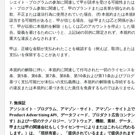
シエイト・プログラムの参加に関連して甲が請求を受ける可能性または責
ト・プログラム参加に関連して、甲のブランドまたは名誉が損なわれる可
欺、不正または違法行為に使用されていた場合、 (f) 本規約または
該当する可能性があると、甲が信じる場合、 (g) 甲または乙と関係
て、甲が以前に本規約を解除（もしくは乙のアカウントを停止）した場合
合。疑義を避けるためにいうと、上記(a)の目的に限定されず、本規約
重大な違反とみなされます。
甲は、正確な金額が支払われたことを確認する（例えば、取消しまたは
支払いを保留することがあります。
本規約の解除に伴い、本規約に関連して付与された一切のライセンスを
条、第5条、第6条、第7条、第8条、第10条および第11条およびプ
基づく支払可能だが未払いの支払義務は、本規約の解除後も存続するも
の違反または本規約に基づき生じた責任を免責するものではありません
7. 無保証
アソシエイト・プログラム、アマゾン・サイト、アマゾン・サイト上で
Product Advertising API、データフィード、プロダクト
す）および一切のテクノロジー、ソフトウェア、機能、素材、データ、
甲または甲の関連会社もしくライセンサーによりまたはこれらに代わる
します。）は、「現状有姿」、「提供されているまま」で提供されます