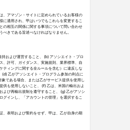
は、アマゾン・サイトに定められているお客様の
様に適用され、甲はいつでもこれらを変更するこ
との相互の関係に関する事項について問い合わせ
うべきである旨述べなければなりません。
持および運営すること、 (b) アソシエイト・プロ
ス、許可、ガイダンス、実施規則、業界標準、自
ケティングに関する全ルールを含む）に違反しな
(d) 乙がアソシエイト・プログラム参加の利点に
裁対象である場合、または乙がサービス提供を使用し
も使用しないこと、 (f) 乙は、米国の輸出およ
び再輸出規制を遵守すること、 (g) 乙がアソシ
ログインし、「アカウントの管理」を選択するこ
証、表明および誓約をせず、甲は、乙が自身の期