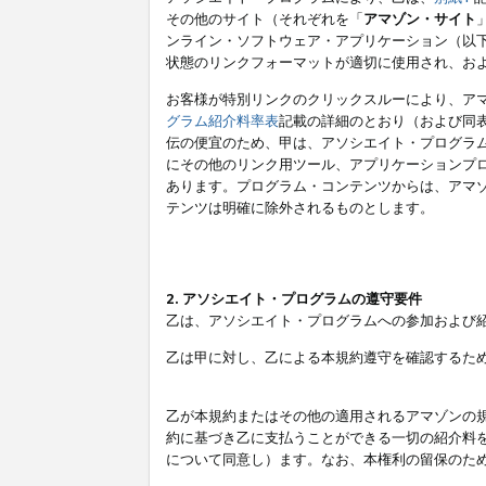
その他のサイト（それぞれを「
アマゾン・サイト
ンライン・ソフトウェア・アプリケーション（以
状態のリンクフォーマットが適切に使用され、お
お客様が特別リンクのクリックスルーにより、ア
グラム紹介料率表
記載の詳細のとおり（および同
伝の便宜のため、甲は、アソシエイト・プログラ
にその他のリンク用ツール、アプリケーションプロ
あります。プログラム・コンテンツからは、アマ
テンツは明確に除外されるものとします。
2. アソシエイト・プログラムの遵守要件
乙は、アソシエイト・プログラムへの参加および
乙は甲に対し、乙による本規約遵守を確認するた
乙が本規約またはその他の適用されるアマゾンの
約に基づき乙に支払うことができる一切の紹介料
について同意し）ます。なお、本権利の留保のた