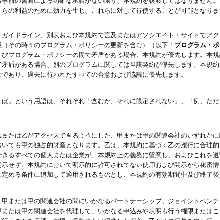
る事前の書面による明確な承諾がない限り、本規約を譲渡してはなりません。
れらの利益のために効力を生じ、これらに対して行使することが可能となりま
、ガイドライン、別表および本規約で言及またはアソシエイト・サイトでアク
版（その時々のプログラム・ポリシーの更新を含む）（以下「
プログラム・ポ
よびプログラム・ポリシーの間で矛盾がある場合、本規約が優先します。本規
で矛盾がある場合、別のプログラムに関しては当該契約が優先します。本規約
意であり、過去に行われたすべての合意および協議に優先します。
えば」という用語は、それぞれ「含むが、それに限定されない」、「例、ただ
供または乙がアクセスできるようにした、甲または甲の関連会社のいずれかに
おいても甲の独占的財産となります。乙は、本規約に基づく乙の履行に合理的
できるすべての個人または企業が、本規約上の義務に留意し、およびこれを遵
開示せず、本規約において明示的に許可されてない使用および開示から秘密情
に定める条件に追加して適用されるものとし、本規約の有効期間中及び終了後
と甲または甲の関連会社の間にいかなるパートナーシップ、ジョイントベンチ
甲または甲の関連会社を代理して、いかなる申込みや表明も行う権限またはこ