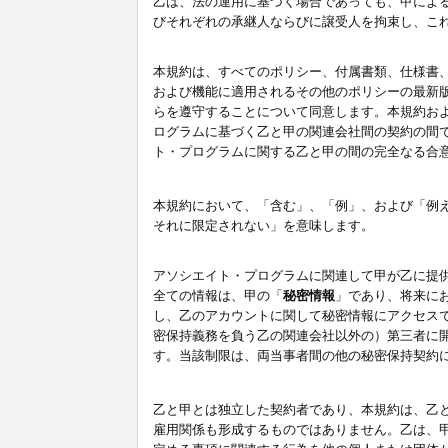
乙は、法の運用に基づく場合であっても、甲によ
びそれぞれの承継人ならびに譲受人を拘束し、こ
本規約は、すべてのポリシー、付属書類、仕様書
および機能に適用されるその他のポリシーの最新
らを遵守することについて同意します。本規約お
ログラムに基づく乙と甲の関連会社間の契約の間
ト・プログラムに関する乙と甲の間の完全なる合
本規約において、「含む」、「例」、および「例
それに限定されない」を意味します。
アソシエイト・プログラムに関連して甲が乙に提
全ての情報は、甲の「
秘密情報
」であり、将来に
し、乙のアカウントに関して秘密情報にアクセス
密保持義務を負う乙の関連会社以外の）第三者に
す。当該制限は、両当事者間の他の秘密保持契約
乙と甲とは独立した契約者であり、本規約は、乙
雇用関係も形成するものではありません。乙は、