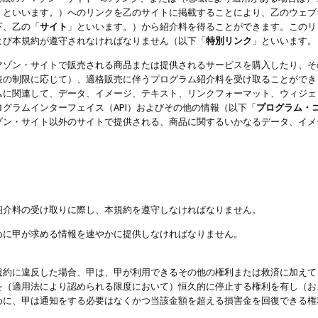
」といいます。）へのリンクを乙のサイトに掲載することにより、乙のウェブ
下、乙の「
サイト
」といいます。）から紹介料を得ることができます。このリ
よび本規約が遵守されなければなりません（以下「
特別リンク
」といいます。
マゾン・サイトで販売される商品または提供されるサービスを購入したり、そ
表の制限に応じて）、適格販売に伴うプログラム紹介料を受け取ることができ
ムに関連して、データ、イメージ、テキスト、リンクフォーマット、ウィジェ
グラムインターフェイス（API）およびその他の情報（以下「
プログラム・
ゾン・サイト以外のサイトで提供される、商品に関するいかなるデータ、イメ
紹介料の受け取りに際し、本規約を遵守しなければなりません。
めに甲が求める情報を速やかに提供しなければなりません。
規約に違反した場合、甲は、甲が利用できるその他の権利または救済に加えて
を（適用法により認められる限度において）恒久的に停止する権利を有し（お
めに、甲は通知をする必要はなくかつ当該金額を超える損害金を回復できる権