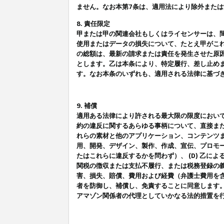
ません。なお本第7条は、適用法により除外また
8. 責任限定
甲または甲の関連会社もしくはライセンサーは、
使用またはデータの損失について、たとえ甲がこ
の総額は、最新の請求または責任を発生させた原
とします。乙は本条により、特定履行、差し止め
す。なお本条のいずれも、適用される法律に基づ
9. 補償
適用ある法律により許される最大限の限度におい
約の違反に関するあらゆる事柄について、直接また
れらの素材と他のアプリケーション、コンテンツま
用、開発、デザイン、製作、作成、宣伝、プロモー
たはこれらに違反するかを問わず）、 (D) 乙に
関税の徴収または支払不履行、または税務登録の義
害、損失、賠償、費用および経費（弁護士費用を
者を防御し、補償し、免責することに同意します
アマゾン関係者の代理としていかなる法的措置を