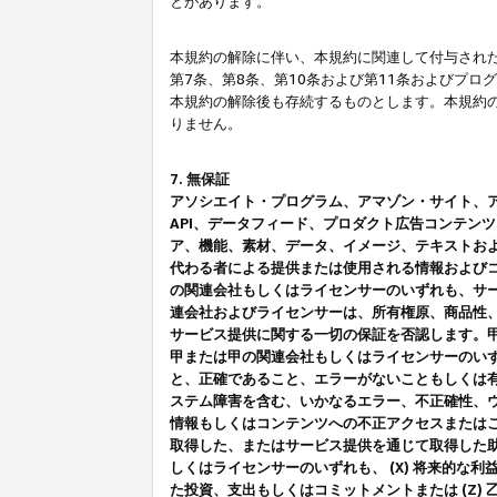
とがあります。
本規約の解除に伴い、本規約に関連して付与された
第7条、第8条、第10条および第11条およびプ
本規約の解除後も存続するものとします。本規約
りません。
7. 無保証
アソシエイト・プログラム、アマゾン・サイト、アマゾ
API、データフィード、プロダクト広告コンテン
ア、機能、素材、データ、イメージ、テキストお
代わる者による提供または使用される情報および
の関連会社もしくはライセンサーのいずれも、サ
連会社およびライセンサーは、所有権原、商品性
サービス提供に関する一切の保証を否認します。
甲または甲の関連会社もしくはライセンサーのい
と、正確であること、エラーがないこともしくは有
ステム障害を含む、いかなるエラー、不正確性、ウ
情報もしくはコンテンツへの不正アクセスまたは
取得した、またはサービス提供を通じて取得した
しくはライセンサーのいずれも、 (X) 将来的な
た投資、支出もしくはコミットメントまたは (Z