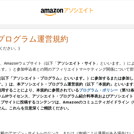
・プログラム運営規約
ください。)
、Amazonウェブサイト（以下「
アソシエイト・サイト
」といいます。）に
ます。）と参加申込者との間のアフィリエイトマーケティング関係について管
（以下「アソシエイト・プログラム」といいます。）に参加するまたは参加し
す。）は、本アソシエイト・プログラム運営規約（以下「本規約」といいます
利用することにより、本規約に参照されている
プログラム・ポリシー
（第12
ムIPライセンス、アソシエイト・プログラム紹介料率表およびアソシエイ
pのウェブサイトに投稿するコンテンツは、Amazonのコミュニティガイドライ
せん。これらを注意深くご精読ください。
載のアマゾン・サイトへのリンク、または（地域により適用がある場合は）