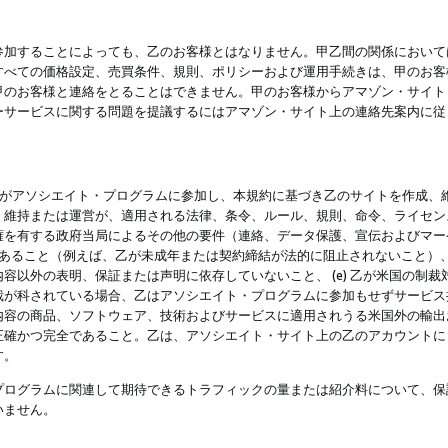
参加することによっても、乙のお客様とはなりません。甲乙間の関係において
すべての価格設定、売買条件、規則、ポリシーおよび運用手続きは、甲のお客
甲のお客様と連絡をとることはできません。甲のお客様からアマゾン・サイト
ーサービスに関する問題を提議するにはアマゾン・サイト上の連絡先案内に従
 乙がアソシエイト・プログラムに参加し、本規約に基づき乙のサイトを作成、維
、維持または運営が、適用される法律、条令、ルール、規則、命令、ライセン
権を有する政府当局によるその他の要件（連絡、データ保護、宣伝およびマー
力があること（例えば、乙が未成年または契約締結が法的に阻止されないこと）、 
容以外の表明、保証または声明に依存していないこと、 (e) 乙が米国の制
が科されている場合、乙はアソシエイト・プログラムに参加もせずサービス提供
容の商品、ソフトウェア、技術およびサービスに適用されうる米国外の輸出およ
正確かつ完全であること。乙は、アソシエイト・サイト上の乙のアカウントに
す。
プログラムに関連して期待できるトラフィックの量または紹介料について、保
いません。