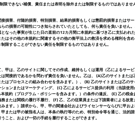
は制限できない補償、責任または表明を除外または制限するものではありませ
間接損害、付随的損害、特別損害、結果的損害もしくは懲罰的損害またはサー
れらの損害の可能性につき知らされていたとしても、何ら責任を負いません。
因となった事実が生じた日の直前の12カ月間に本規約に基づき乙に支払われ
またはその他の本規約に関連するその他の衡平法上の救済を求める権利を含め
き制限することができない責任を制限するものではありません。
て、甲は、乙のサイトに関してその作成、維持もしくは運用（乙によるサービ
は間接的であるかを問わず責任を負いません。乙は、 (A)乙のサイトまた
たはプロセスとの組み合わせを含みます。）、 (B) 乙のサイトまたは乙の
ションまたはマーケティング、 (C) 乙によるサービス提供の利用（当該使
よる本規約（プログラム・ポリシーを含みます。）の条件の違反、 (E) 乙の
務または関税の履行不履行、 (F) 乙、乙の従業員または下請業者による故
含みます。）請求から、甲、甲の関連会社およびライセンサーならびに甲およ
。甲または甲の被指名人は、本条の執行等のため、特別命令等を通じ、法的請
行うこと、および一切の手続を履行することができます。