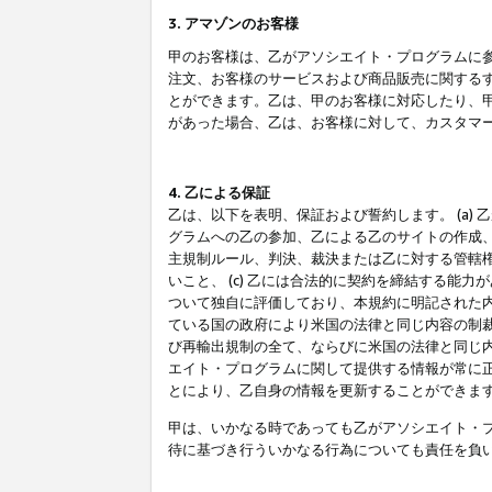
3. アマゾンのお客様
甲のお客様は、乙がアソシエイト・プログラムに
注文、お客様のサービスおよび商品販売に関する
とができます。乙は、甲のお客様に対応したり、
があった場合、乙は、お客様に対して、カスタマ
4. 乙による保証
乙は、以下を表明、保証および誓約します。 (a)
グラムへの乙の参加、乙による乙のサイトの作成
主規制ルール、判決、裁決または乙に対する管轄
いこと、 (c) 乙には合法的に契約を締結する能
ついて独自に評価しており、本規約に明記された内
ている国の政府により米国の法律と同じ内容の制裁
び再輸出規制の全て、ならびに米国の法律と同じ内
エイト・プログラムに関して提供する情報が常に
とにより、乙自身の情報を更新することができま
甲は、いかなる時であっても乙がアソシエイト・
待に基づき行ういかなる行為についても責任を負