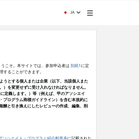
JA
ようこそ。本サイトでは、参加申込者は
別紙1
に定
理することができます。
ようとする個人または企業（以下、当該個人また
。）を変更せずに受け入れなければなりません。
条に定義します。）等（例えば、甲のアソシエイ
ト・プログラム商標ガイドライン）を含む本規約に
ン（報酬と引き換えにしたレビューの作成、編集、削
アソシエイト・プログラム紹介料率表
に記載された