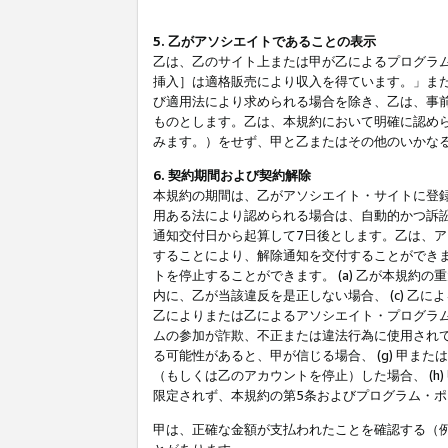
5. 乙がアソシエイトであることの表示
乙は、乙のサイト上または甲が乙によるプログラム
挿入］は適格販売により収入を得ています。」ま
び適用法により求められる場合を除き、乙は、事
ものとします。乙は、本規約において明確に認め
みます。）をせず、甲と乙またはその他のいかな
6. 契約期間および契約解除
本規約の期間は、乙がアソシエイト・サイトに登
用ある法により認められる場合は、自動的かつ訴
通知交付日から起算して7日後とします。乙は、
することにより、解除通知を交付することができ
トを停止することができます。 (a) 乙が本規約
内に、乙が当該違反を是正しない場合、 (c) 乙
乙によりまたは乙によるアソシエイト・プログラム
ムの参加が詐欺、不正または違法行為に使用されて
る可能性があると、甲が信じる場合、 (g) 甲
（もしくは乙のアカウントを停止）した場合、 (h
限定されず、本規約の第5条およびプログラム・
甲は、正確な金額が支払われたことを確認する（