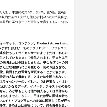
だし、本規約の第3条、第4条、第5条、第6条、
に本規約に基づく支払可能だが未払いの支払義務は、
本規約に基づき生じた責任を免責するものではあ
コンテンツ、Product Advertising
みます）および一切のテクノロジー、ソフトウェ
連会社もしくライセンサーによりまたはこれらに
供されているまま」で提供されます。甲または甲
の表明または保証もしません。甲ならびに甲の関
または取引慣行により生じる一切の保証を含め、
能、範囲または運営を変更することができます。
特定の方法で機能することまたは中断されないこ
イセンサーのいずれも、 (A) 停電もしくはシ
またはいかなるデータ、イメージ、テキストその他の
せん。乙が甲もしくは他の個人もしくは団体から
はありません。さらに、甲または甲の関連会社も
アソシエイト・プログラムへの参加に関連して乙が行っ
る補償、弁済または損害について、何ら責任を負い