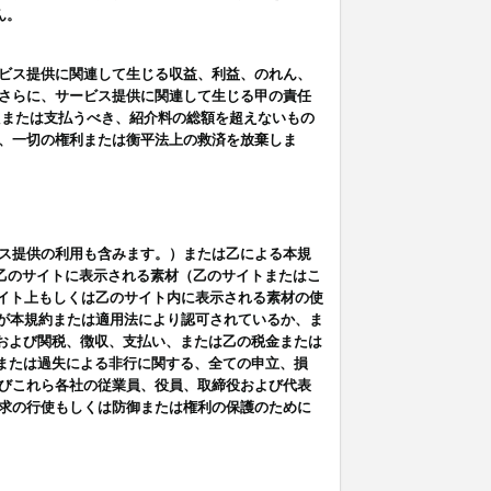
ん。
ビス提供に関連して生じる収益、利益、のれん、
さらに、サービス提供に関連して生じる甲の責任
たまたは支払うべき、紹介料の総額を超えないもの
、一切の権利または衡平法上の救済を放棄しま
ス提供の利用も含みます。）または乙による本規
は乙のサイトに表示される素材（乙のサイトまたはこ
サイト上もしくは乙のサイト内に表示される素材の使
用が本規約または適用法により認可されているか、ま
税金および関税、徴収、支払い、または乙の税金または
意または過失による非行に関する、全ての申立、損
びこれら各社の従業員、役員、取締役および代表
求の行使もしくは防御または権利の保護のために