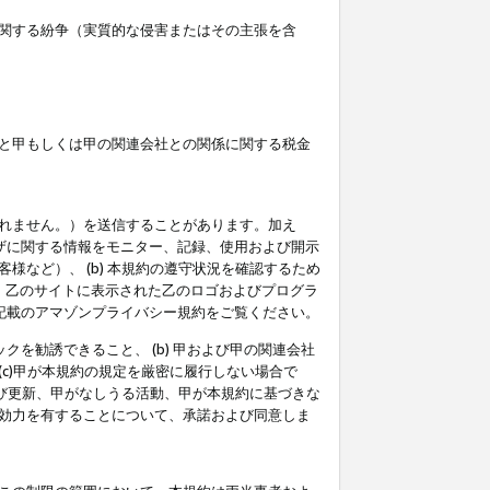
関する紛争（実質的な侵害またはその主張を含
と甲もしくは甲の関連会社との関係に関する税金
られません。）を送信することがあります。加え
ーザに関する情報をモニター、記録、使用および開示
など）、 (b) 本規約の遵守状況を確認するため
て、乙のサイトに表示された乙のロゴおよびプログラ
記載のアマゾンプライバシー規約をご覧ください。
クを勧誘できること、 (b) 甲および甲の関連会社
c)甲が本規約の規定を厳密に履行しない場合で
及び更新、甲がなしうる活動、甲が本規約に基づきな
効力を有することについて、承諾および同意しま