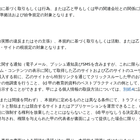
約に基づく取引もしくは行為、または乙と甲もしくは甲の関連会社との関係に
準拠法および紛争規定の対象となります。
の実際の違反またはその主張）、本規約に基づく取引もしくは活動、または乙
・サイトの税規定の対象となります。
に関する通知（電子メール、プッシュ通知及びSMSを含みますが、これに限
ログラム・コンテンツの表示に関して取得した乙のサイトおよび乙のサイトのユ
入する前に、乙のサイトから特別リンクを通じてクリックスルーした甲のお客様
の他調査を行うこと、 (c) 甲の教育的資料のベストプラクティスの例とし
表示することができます。甲による個人情報の取扱方法については、
別紙4
に
直接または間接を問わず）、本規約に定めるものとは異なる条件にて、トラフィッ
トと類似または競合するサイトまたはアプリケーションを運営できること、(
に強制する権利を放棄したことにはならないこと、 (d) 甲がなしうる決定
付与され、権限を与えられた甲の代表者が書面によって提供した場合に限り、