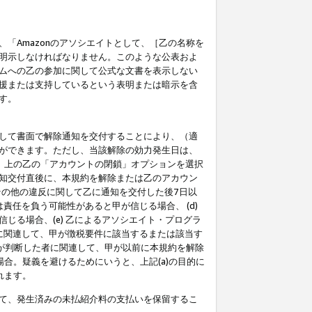
「Amazonのアソシエイトとして、［乙の名称を
明示しなければなりません。このような公表およ
ムへの乙の参加に関して公式な文書を表示しない
援または支持しているという表明または暗示を含
す。
して書面で解除通知を交付することにより、（適
ができます。ただし、当該解除の効力発生日は、
」上の乙の「アカウントの閉鎖」オプションを選択
知交付直後に、本規約を解除または乙のアカウン
のその他の違反に関して乙に通知を交付した後7日以
責任を負う可能性があると甲が信じる場合、 (d)
る場合、(e) 乙によるアソシエイト・プログラ
為に関連して、甲が徴税要件に該当するまたは該当す
甲が判断した者に関連して、甲が以前に本規約を解除
場合。疑義を避けるためにいうと、上記(a)の目的に
れます。
て、発生済みの未払紹介料の支払いを保留するこ