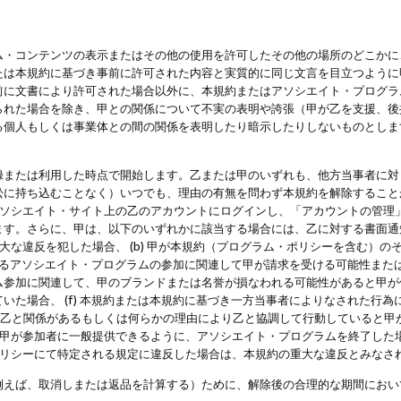
・コンテンツの表示またはその他の使用を許可したその他の場所のどこかに、
たは本規約に基づき事前に許可された内容と実質的に同じ文言を目立つように
前に文書により許可された場合以外に、本規約またはアソシエイト・プログラ
られた場合を除き、甲との関係について不実の表明や誇張（甲が乙を支援、後
る個人もしくは事業体との間の関係を表明したり暗示したりしないものとしま
録または利用した時点で開始します。乙または甲のいずれも、他方当事者に対
訟に持ち込むことなく）いつでも、理由の有無を問わず本規約を解除すること
アソシエイト・サイト上の乙のアカウントにログインし、「アカウントの管理
ます。さらに、甲は、以下のいずれかに該当する場合には、乙に対する書面通
の重大な違反を犯した場合、 (b) 甲が本規約（プログラム・ポリシーを含む）
によるアソシエイト・プログラムの参加に関連して甲が請求を受ける可能性または
参加に関連して、甲のブランドまたは名誉が損なわれる可能性があると甲が信じ
いた場合、 (f) 本規約または本規約に基づき一方当事者によりなされた行
または乙と関係があるもしくは何らかの理由により乙と協調して行動していると
) 甲が参加者に一般提供できるように、アソシエイト・プログラムを終了した
ポリシーにて特定される規定に違反した場合は、本規約の重大な違反とみなさ
例えば、取消しまたは返品を計算する）ために、解除後の合理的な期間におい