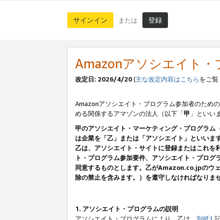
サインイン
登録
または
Amazonアソシエイト
改定日: 2026/4/20
(
主な改定内容はこちら
をご覧
Amazonアソシエイト・プログラム参加者のための
める関係するアマゾンの法人（以下「
甲
」といい
甲のアソシエイト・マーケティング・プログラム
は企業を「乙」または「アソシエイト」といいま
乙は、アソシエイト・サイトに登録またはこれを
ト・プログラム参加要件、アソシエイト・プログラ
同意するものとします。乙がAmazon.co.j
除の禁止を含みます。）を遵守しなければなりま
1. アソシエイト・プログラムの説明
アソシエイト・プログラムにより、乙は、
別紙1
記