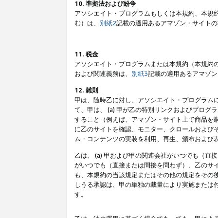
10. 準拠法および紛争
アソシエイト・プログラムもしくは本規約、本規
む）は、
別紙2
記載の適用あるアマゾン・サイトの
11. 税金
アソシエイト・プログラムまたは本規約（本規約
および関連義務は、
別紙3
記載の適用あるアマゾン
12. 雑則
甲は、随時乙に対し、アソシエイト・プログラム
て、甲は、 (a) 甲が乙の特別リンクおよびプ
すること（例えば、アマゾン・サイト上で商品を購
に乙のサイトを確認、モニター、クロールおよびそ
ム・コンテンツの実装を利用、再生、頒布および
乙は、 (a) 甲および甲の関連会社がいつでも（
がいつでも（直接または間接を問わず）、乙のサイ
も、本規約の当該規定またはその他の規定をその後
しうる承認は、甲の単独の裁量により実施または
す。