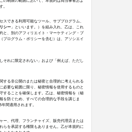
この制限の範囲において、本規約は両当事者およ
す。
セスできる利用可能なツール、サブプログラム、
リシー
」といいます。）を組み入れ、乙は、これ
約と、別のアフィリエイト・マーケティング・プ
（プログラム・ポリシーを含む）は、アソシエイ
しそれに限定されない」および「例えば、ただし
関する非公開のまたは秘密と合理的に考えられる
に必要な範囲に限り、秘密情報を使用するものと
守することを確保します。乙は、秘密情報を（秘
報を防ぐため、すべての合理的な手段を講じま
5年間適用されます。
ャー、代理、フランチャイズ、販売代理店または
れらを承諾する権限もありません。乙が本規約に