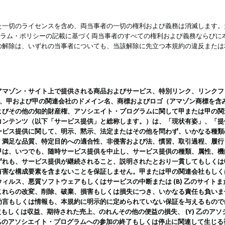
一切のライセンスを含め、両当事者の一切の権利および義務は消滅します。た
ログラム・ポリシーの記載に基づく両当事者のすべての権利および義務ならび
の解除は、いずれの当事者についても、当該解除に先立つ本規約の違反または
ン・サイト上で提供される商品およびサービス、特別リンク、リンクフォーマット、
ツ、甲および甲の関連会社のドメイン名、商標およびロゴ（アマゾン商標を含
よびその他の知的財産権、アソシエイト・プログラムに関して甲または甲の関
コンテンツ（以下「サービス提供」と総称します。）は、「現状有姿」、「提
ービス提供に関して、明示、黙示、法定またはその他を問わず、いかなる種類
、満足な品質、特定目的への適合性、非侵害および法、慣習、取引過程、履行
甲は、いつでも、随時サービス提供を中止し、サービス提供の種類、属性、機
ずれも、サービス提供が継続されること、説明されたとおり一貫してもしくは
害な構成要素を含まないことを保証しません。甲または甲の関連会社もしくはラ
ィルス、悪質ソフトウェアもしくはサービスの中断または (B) 乙のサイト
これらの改変、削除、破棄、損害もしくは損失につき、いかなる責任も負いま
助言もしくは情報も、本規約に明示的に定められていない保証を与えるもので
利益もしくは収益、期待された売上、のれんその他の便益の損失、 (Y) 乙の
) 乙のアソシエイト・プログラムへの参加の終了もしくは停止に関連して生じ