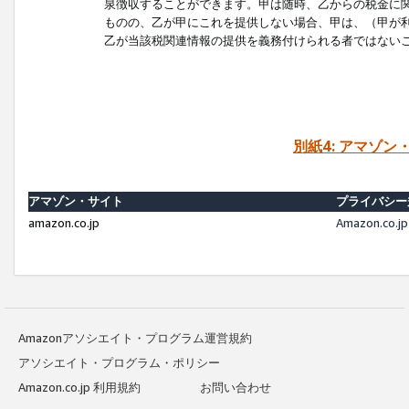
泉徴収することができます。甲は随時、乙からの税金に
ものの、乙が甲にこれを提供しない場合、甲は、（甲が
乙が当該税関連情報の提供を義務付けられる者ではない
別紙4: アマゾ
アマゾン・サイト
プライバシー
amazon.co.jp
Amazon.c
Amazonアソシエイト・プログラム運営規約
アソシエイト・プログラム・ポリシー
Amazon.co.jp 利用規約
お問い合わせ