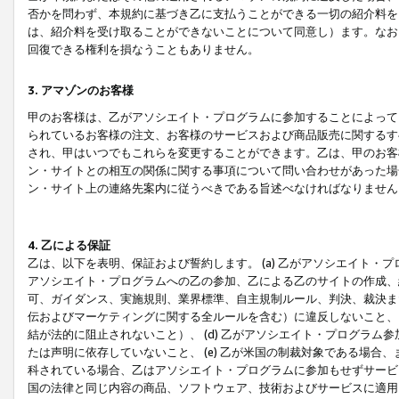
否かを問わず、本規約に基づき乙に支払うことができる一切の紹介料を
は、紹介料を受け取ることができないことについて同意し）ます。なお
回復できる権利を損なうこともありません。
3. アマゾンのお客様
甲のお客様は、乙がアソシエイト・プログラムに参加することによって
られているお客様の注文、お客様のサービスおよび商品販売に関するす
され、甲はいつでもこれらを変更することができます。乙は、甲のお客
ン・サイトとの相互の関係に関する事項について問い合わせがあった場
ン・サイト上の連絡先案内に従うべきである旨述べなければなりません
4. 乙による保証
乙は、以下を表明、保証および誓約します。 (a) 乙がアソシエイト・
アソシエイト・プログラムへの乙の参加、乙による乙のサイトの作成、
可、ガイダンス、実施規則、業界標準、自主規制ルール、判決、裁決ま
伝およびマーケティングに関する全ルールを含む）に違反しないこと、 
結が法的に阻止されないこと）、 (d) 乙がアソシエイト・プログラ
たは声明に依存していないこと、 (e) 乙が米国の制裁対象である場
科されている場合、乙はアソシエイト・プログラムに参加もせずサービス
国の法律と同じ内容の商品、ソフトウェア、技術およびサービスに適用さ