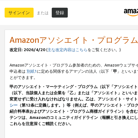
サインイン
登録
または
Amazonアソシエイト・プログラ
改定日: 2026/4/20
(
主な改定内容はこちら
をご覧ください。)
Amazonアソシエイト・プログラム参加者のための、Amazonウェブサ
申込者は
別紙1
に定める関係するアマゾンの法人（以下「
甲
」といいま
とができます。
甲のアソシエイト・マーケティング・プログラム（以下「アソシエイト
（以下、当該個人または企業を「乙」または「アソシエイト」といいま
変更せずに受け入れなければなりません。乙は、アソシエイト・サイト
シー
（第12条に定義します。）等（例えば、甲のアソシエイト・プロ
紹介料率表およびアソシエイト・プログラム商標ガイドライン）を含む本規
テンツは、Amazonのコミュニティガイドライン（報酬と引き換え
これらを注意深くご精読ください。