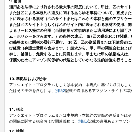
9. 補償
適用ある法律により許される最大限の限度において、甲は、乙のサイト
または乙による本規約の違反に関するあらゆる事柄について、直接または
トに表示される素材（乙のサイトまたはこれらの素材と他のアプリケーシ
または乙のサイト上もしくは乙のサイト内に表示される素材の使用、開発
よるサービス提供の利用（当該使用が本規約または適用法により認可され
ム・ポリシーを含みます。）の条件の違反、 (E) 乙の税金および関
の義務または関税の履行不履行、 (F) 乙、乙の従業員または下請業
び経費（弁護士費用を含みます。）請求から、甲、甲の関連会社および
御し、補償し、免責することに同意します。甲または甲の被指名人は、
保護のためにアマゾン関係者の代理としていかなる法的措置を行うこと
10. 準拠法および紛争
アソシエイト・プログラムもしくは本規約、本規約に基づく取引もしく
たはその主張を含む）は、
別紙2
記載の適用あるアマゾン・サイトの準
11. 税金
アソシエイト・プログラムまたは本規約（本規約の実際の違反またはそ
の関係に関する税金および関連義務は、
別紙3
記載の適用あるアマゾン
12. 雑則