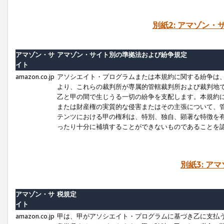
別紙2: アマゾン
アマゾン・サ
アマゾン・サイト別の準拠法および紛争規定
イト
amazon.co.jp
アソシエイト・プログラムまたは本規約に関する紛争は
より、これらの裁判所が専属的管轄裁判所および裁判地
乙と甲の間で生じうる一切の紛争を支配します。本規約
または財産権の実質的な侵害またはその主張について、
テンツにおける甲の権利は、特別、独自、顕著な特徴を
ったり十分に補填することができないものであることを
別紙3: ア
アマゾン・サ
税規定
イト
amazon.co.jp
甲は、甲がアソシエイト・プログラムに基づき乙に支払