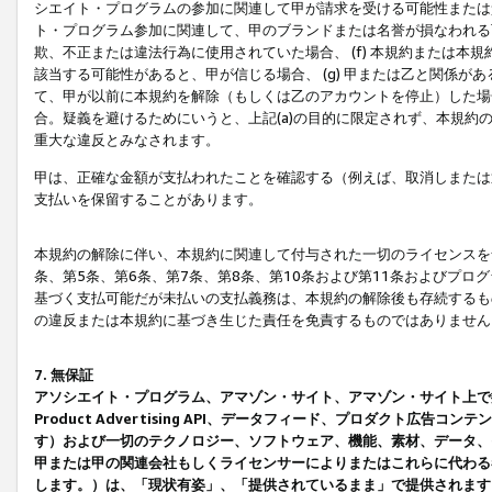
シエイト・プログラムの参加に関連して甲が請求を受ける可能性または責
ト・プログラム参加に関連して、甲のブランドまたは名誉が損なわれる可
欺、不正または違法行為に使用されていた場合、 (f) 本規約または
該当する可能性があると、甲が信じる場合、 (g) 甲または乙と関係
て、甲が以前に本規約を解除（もしくは乙のアカウントを停止）した場合
合。疑義を避けるためにいうと、上記(a)の目的に限定されず、本規約
重大な違反とみなされます。
甲は、正確な金額が支払われたことを確認する（例えば、取消しまたは
支払いを保留することがあります。
本規約の解除に伴い、本規約に関連して付与された一切のライセンスを
条、第5条、第6条、第7条、第8条、第10条および第11条およびプ
基づく支払可能だが未払いの支払義務は、本規約の解除後も存続するも
の違反または本規約に基づき生じた責任を免責するものではありません
7. 無保証
アソシエイト・プログラム、アマゾン・サイト、アマゾン・サイト上で
Product Advertising API、データフィード、プロダクト
す）および一切のテクノロジー、ソフトウェア、機能、素材、データ、
甲または甲の関連会社もしくライセンサーによりまたはこれらに代わる
します。）は、「現状有姿」、「提供されているまま」で提供されます