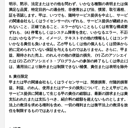
明示、黙示、法定またはその他を問わず、いかなる種類の表明または保
満足な品質、特定目的への適合性、非侵害および法、慣習、取引過程、
証を否認します。甲は、いつでも、随時サービス提供を中止し、サービ
の関連会社もしくはライセンサーのいずれも、サービス提供が継続され
れないこと、正確であること、エラーがないこともしくは有害な構成要
ずれも、 (A) 停電もしくはシステム障害を含む、いかなるエラー、不
たはいかなるデータ、イメージ、テキストその他の情報もしくはコンテ
いかなる責任も負いません。乙が甲もしくは他の個人もしくは団体から
的に定められていない保証を与えるものではありません。さらに、甲また
益、期待された売上、のれんその他の便益の損失、 (Y) 乙のアソシ
たは (Z) 乙のアソシエイト・プログラムへの参加の終了もしくは停
は、適用法により除外または制限できない補償、責任または表明を除外
8. 責任限定
甲または甲の関連会社もしくはライセンサーは、間接損害、付随的損害
益、利益、のれん、使用またはデータの損失について、たとえ甲がこれ
サービス提供に関連して生じる甲の責任の総額は、最新の請求または責
支払われたまたは支払うべき、紹介料の総額を超えないものとします。
法上の救済を求める権利を含め、一切の権利または衡平法上の救済を放
任を制限するものではありません。