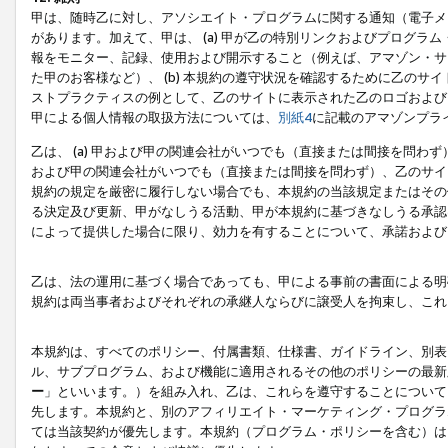
甲は、随時乙に対し、アソシエイト・プログラムに関する通知（電子メ
があります。加えて、甲は、 (a) 甲が乙の特別リンクおよびプログ
報をモニター、記録、使用および開示すること（例えば、アマゾン・サ
た甲のお客様など）、 (b) 本規約の遵守状況を確認するために乙のサイ
ストプラクティスの例として、乙のサイトに表示された乙のロゴおよび
甲による個人情報の取扱方法については、
別紙4
に記載のアマゾンプラ
乙は、 (a) 甲および甲の関連会社がいつでも（直接または間接を問わず
および甲の関連会社がいつでも（直接または間接を問わず）、乙のサイ
規約の規定を厳密に履行しない場合でも、本規約の当該規定またはその他
る決定及び更新、甲がなしうる活動、甲が本規約に基づきなしうる承認
によって提供した場合に限り、効力を有することについて、承諾および
乙は、法の運用に基づく場合であっても、甲による事前の書面による明
規約は両当事者およびそれぞれの承継人ならびに譲受人を拘束し、これ
本規約は、すべてのポリシー、付属書類、仕様書、ガイドライン、別表
ル、サブプログラム、および機能に適用されるその他のポリシーの最新
ー
」といいます。）を組み入れ、乙は、これらを遵守することについて
先します。本規約と、別のアフィリエイト・マーケティング・プログラ
ては当該契約が優先します。本規約（プログラム・ポリシーを含む）は