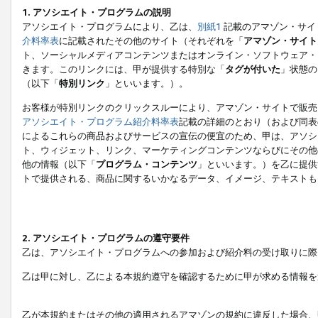
1. アソシエイト・プログラムの説明
アソシエイト・プログラムにより、乙は、
別紙1
記載のアマゾン・サイ
介料率表
に記載されたその他のサイト（それぞれを「
アマゾン・サイト
ト、ソーシャルメディアコンテンツまたはオンライン・ソフトウェア・
きます。このリンクには、甲が提供する特別な「
タグが付いた
」状態の
（以下「
特別リンク
」といいます。）。
お客様が特別リンクのクリックスルーにより、アマゾン・サイトで販売
アソシエイト・プログラム紹介料率表
記載の詳細のとおり（および同表
によるこれらの商品およびサービスの宣伝の便宜のため、甲は、アソシ
ト、ウィジェット、リンク、マーケティングコンテンツならびにその他
他の情報（以下「
プログラム・コンテンツ
」といいます。）を乙に提供
トで提供される、商品に関するいかなるデータ、イメージ、テキストも
2. アソシエイト・プログラムの遵守要件
乙は、アソシエイト・プログラムへの参加および紹介料の受け取りに際
乙は甲に対し、乙による本規約遵守を確認するために甲が求める情報を
乙が本規約またはその他の適用されるアマゾンの規約に違反した場合、