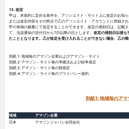
13. 改定
甲は、本規約に定める条件を、アソシエイト・サイト上に改定のお知ら
または改定内容をその時点で乙のアソシエイト・アカウントに登録され
甲の単独の裁量にて改定することができます。改定の発効日は、記載さ
て、当該通知の交付日から7日以降の日とします。
改定の発効日以後も
たこととなります。乙が改定を受け入れることができない場合、乙の唯
別紙 1: 地域毎のアマゾン企業およびアマゾン・サイト
別紙 2: アマゾン・サイト毎の準拠法および紛争規定
別紙 3: アマゾン・サイト毎の税規定
別紙 4: アマゾン・サイト毎のプライバシー規約
別紙1: 地域毎のア
地域
アマゾン企業
日本
アマゾンジャパン合同会社