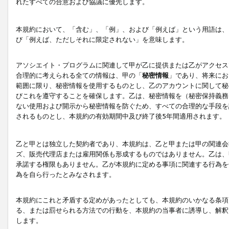
れたすべての合意および協議に優先します。
本規約において、「含む」、「例」、および「例えば」という用語は、
び「例えば、ただしそれに限定されない」を意味します。
アソシエイト・プログラムに関連して甲が乙に提供または乙がアクセス
合理的に考えられる全ての情報は、甲の「
秘密情報
」であり、将来にお
範囲に限り、秘密情報を使用するものとし、乙のアカウントに関して秘
びこれを遵守することを確保します。乙は、秘密情報を（秘密保持義務
ない使用および開示から秘密情報を防ぐため、すべての合理的な手段を
されるものとし、本規約の有効期間中及び終了後5年間適用されます。
乙と甲とは独立した契約者であり、本規約は、乙と甲または甲の関連会
ズ、販売代理店または雇用関係も形成するものではありません。乙は、
承諾する権限もありません。乙が本規約に定める事項に関連する行為を
為を自ら行ったとみなされます。
本規約にこれと矛盾する定めがあったとしても、本規約のいかなる条項
る、または罰せられる方法での行動を、本規約の当事者に誘導し、解釈
します。