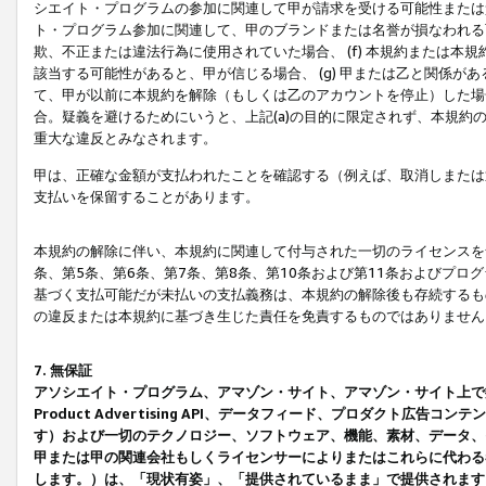
シエイト・プログラムの参加に関連して甲が請求を受ける可能性または責
ト・プログラム参加に関連して、甲のブランドまたは名誉が損なわれる可
欺、不正または違法行為に使用されていた場合、 (f) 本規約または
該当する可能性があると、甲が信じる場合、 (g) 甲または乙と関係
て、甲が以前に本規約を解除（もしくは乙のアカウントを停止）した場合
合。疑義を避けるためにいうと、上記(a)の目的に限定されず、本規約
重大な違反とみなされます。
甲は、正確な金額が支払われたことを確認する（例えば、取消しまたは
支払いを保留することがあります。
本規約の解除に伴い、本規約に関連して付与された一切のライセンスを
条、第5条、第6条、第7条、第8条、第10条および第11条およびプ
基づく支払可能だが未払いの支払義務は、本規約の解除後も存続するも
の違反または本規約に基づき生じた責任を免責するものではありません
7. 無保証
アソシエイト・プログラム、アマゾン・サイト、アマゾン・サイト上で
Product Advertising API、データフィード、プロダクト
す）および一切のテクノロジー、ソフトウェア、機能、素材、データ、
甲または甲の関連会社もしくライセンサーによりまたはこれらに代わる
します。）は、「現状有姿」、「提供されているまま」で提供されます