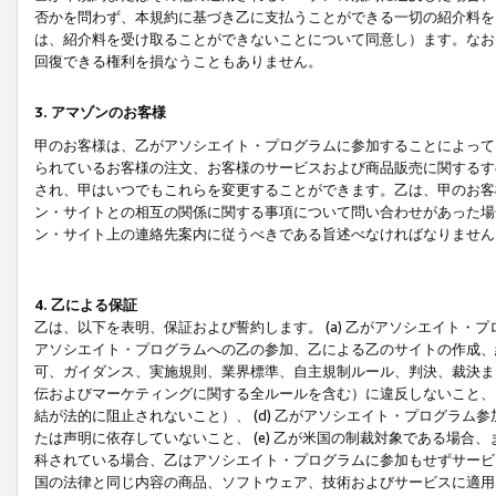
否かを問わず、本規約に基づき乙に支払うことができる一切の紹介料を
は、紹介料を受け取ることができないことについて同意し）ます。なお
回復できる権利を損なうこともありません。
3. アマゾンのお客様
甲のお客様は、乙がアソシエイト・プログラムに参加することによって
られているお客様の注文、お客様のサービスおよび商品販売に関するす
され、甲はいつでもこれらを変更することができます。乙は、甲のお客
ン・サイトとの相互の関係に関する事項について問い合わせがあった場
ン・サイト上の連絡先案内に従うべきである旨述べなければなりません
4. 乙による保証
乙は、以下を表明、保証および誓約します。 (a) 乙がアソシエイト・
アソシエイト・プログラムへの乙の参加、乙による乙のサイトの作成、
可、ガイダンス、実施規則、業界標準、自主規制ルール、判決、裁決ま
伝およびマーケティングに関する全ルールを含む）に違反しないこと、 
結が法的に阻止されないこと）、 (d) 乙がアソシエイト・プログラ
たは声明に依存していないこと、 (e) 乙が米国の制裁対象である場
科されている場合、乙はアソシエイト・プログラムに参加もせずサービス
国の法律と同じ内容の商品、ソフトウェア、技術およびサービスに適用さ