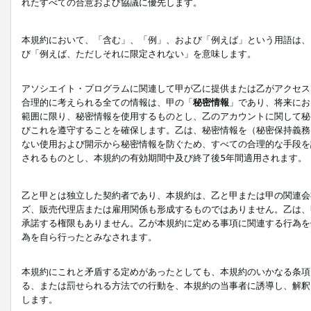
れたすべての合意および協議に優先します。
本規約において、「含む」、「例」、および「例えば」という用語は、
び「例えば、ただしそれに限定されない」を意味します。
アソシエイト・プログラムに関連して甲が乙に提供または乙がアクセス
合理的に考えられる全ての情報は、甲の「
秘密情報
」であり、将来にお
範囲に限り、秘密情報を使用するものとし、乙のアカウントに関して秘
びこれを遵守することを確保します。乙は、秘密情報を（秘密保持義務
ない使用および開示から秘密情報を防ぐため、すべての合理的な手段を
されるものとし、本規約の有効期間中及び終了後5年間適用されます。
乙と甲とは独立した契約者であり、本規約は、乙と甲または甲の関連会
ズ、販売代理店または雇用関係も形成するものではありません。乙は、
承諾する権限もありません。乙が本規約に定める事項に関連する行為を
為を自ら行ったとみなされます。
本規約にこれと矛盾する定めがあったとしても、本規約のいかなる条項
る、または罰せられる方法での行動を、本規約の当事者に誘導し、解釈
します。