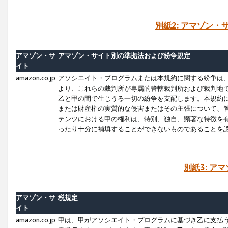
別紙2: アマゾン
アマゾン・サ
アマゾン・サイト別の準拠法および紛争規定
イト
amazon.co.jp
アソシエイト・プログラムまたは本規約に関する紛争は
より、これらの裁判所が専属的管轄裁判所および裁判地
乙と甲の間で生じうる一切の紛争を支配します。本規約
または財産権の実質的な侵害またはその主張について、
テンツにおける甲の権利は、特別、独自、顕著な特徴を
ったり十分に補填することができないものであることを
別紙3: ア
アマゾン・サ
税規定
イト
amazon.co.jp
甲は、甲がアソシエイト・プログラムに基づき乙に支払