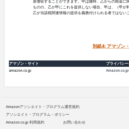
泉徴収することができます。甲は随時、乙からの税金に
ものの、乙が甲にこれを提供しない場合、甲は、（甲が
乙が当該税関連情報の提供を義務付けられる者ではない
別紙4: アマゾ
アマゾン・サイト
プライバシー
amazon.co.jp
Amazon.c
Amazonアソシエイト・プログラム運営規約
アソシエイト・プログラム・ポリシー
Amazon.co.jp 利用規約
お問い合わせ