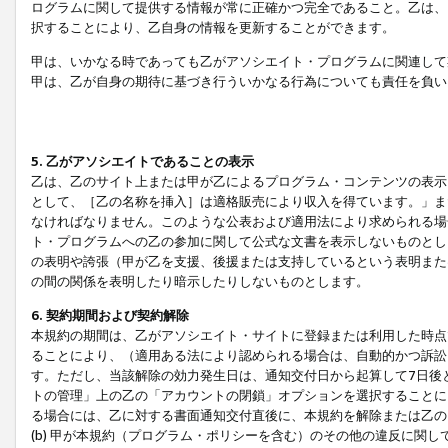
ログラムに関して提供する情報が常に正確かつ完全であること。乙は、
択することにより、乙自身の情報を更新することができます。
甲は、いかなる時であっても乙がアソシエイト・プログラムに関連して
甲は、乙が自身の期待に基づき行ういかなる行為についても責任を負い
5. 乙がアソシエイトであることの表示
乙は、乙のサイト上または甲が乙によるプログラム・コンテンツの表示ま
として、［乙の名称を挿入］は適格販売により収入を得ています。」ま
なければなりません。このような公表および適用法により求められる場
ト・プログラムへの乙の参加に関して公式な文書を表示しないものとし
の表明や誇張（甲が乙を支援、後援または支持しているという表明また
の間の関係を表明したり暗示したりしないものとします。
6. 契約期間および契約解除
本規約の期間は、乙がアソシエイト・サイトに登録または利用した時点
ることにより、（適用ある法により認められる場合は、自動的かつ訴訟
す。ただし、当該解除の効力発生日は、通知交付日から起算して7日後
トの管理」上の乙の「アカウントの閉鎖」オプションを選択することに
る場合には、乙に対する書面通知交付直後に、本規約を解除または乙のア
(b) 甲が本規約（プログラム・ポリシーを含む）のその他の違反に関し