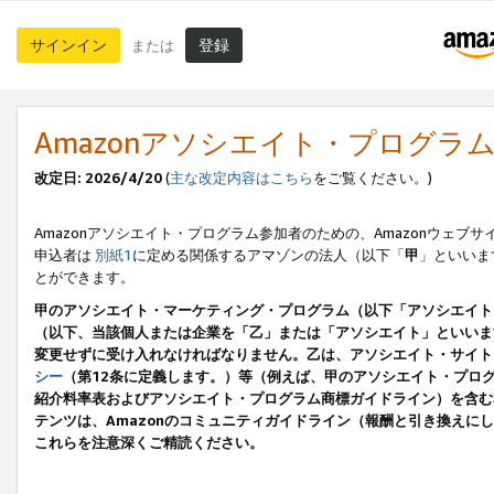
サインイン
登録
または
Amazonアソシエイト・プログラ
改定日: 2026/4/20
(
主な改定内容はこちら
をご覧ください。)
Amazonアソシエイト・プログラム参加者のための、Amazonウェブサ
申込者は
別紙1
に定める関係するアマゾンの法人（以下「
甲
」といいま
とができます。
甲のアソシエイト・マーケティング・プログラム（以下「アソシエイト
（以下、当該個人または企業を「乙」または「アソシエイト」といいま
変更せずに受け入れなければなりません。乙は、アソシエイト・サイト
シー
（第12条に定義します。）等（例えば、甲のアソシエイト・プロ
紹介料率表およびアソシエイト・プログラム商標ガイドライン）を含む本規
テンツは、Amazonのコミュニティガイドライン（報酬と引き換え
これらを注意深くご精読ください。