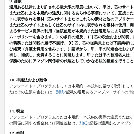
9. 補償
適用ある法律により許される最大限の限度において、甲は、乙のサイト
または乙による本規約の違反に関するあらゆる事柄について、直接または
トに表示される素材（乙のサイトまたはこれらの素材と他のアプリケーシ
または乙のサイト上もしくは乙のサイト内に表示される素材の使用、開発
よるサービス提供の利用（当該使用が本規約または適用法により認可され
ム・ポリシーを含みます。）の条件の違反、 (E) 乙の税金および関
の義務または関税の履行不履行、 (F) 乙、乙の従業員または下請業
び経費（弁護士費用を含みます。）請求から、甲、甲の関連会社および
御し、補償し、免責することに同意します。甲または甲の被指名人は、
保護のためにアマゾン関係者の代理としていかなる法的措置を行うこと
10. 準拠法および紛争
アソシエイト・プログラムもしくは本規約、本規約に基づく取引もしく
たはその主張を含む）は、
別紙2
記載の適用あるアマゾン・サイトの準
11. 税金
アソシエイト・プログラムまたは本規約（本規約の実際の違反またはそ
の関係に関する税金および関連義務は、
別紙3
記載の適用あるアマゾン
12. 雑則