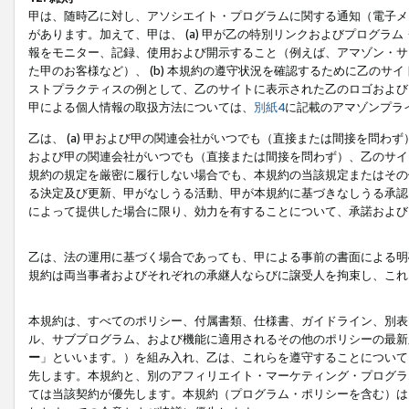
甲は、随時乙に対し、アソシエイト・プログラムに関する通知（電子メ
があります。加えて、甲は、 (a) 甲が乙の特別リンクおよびプログ
報をモニター、記録、使用および開示すること（例えば、アマゾン・サ
た甲のお客様など）、 (b) 本規約の遵守状況を確認するために乙のサイ
ストプラクティスの例として、乙のサイトに表示された乙のロゴおよび
甲による個人情報の取扱方法については、
別紙4
に記載のアマゾンプラ
乙は、 (a) 甲および甲の関連会社がいつでも（直接または間接を問わず
および甲の関連会社がいつでも（直接または間接を問わず）、乙のサイ
規約の規定を厳密に履行しない場合でも、本規約の当該規定またはその他
る決定及び更新、甲がなしうる活動、甲が本規約に基づきなしうる承認
によって提供した場合に限り、効力を有することについて、承諾および
乙は、法の運用に基づく場合であっても、甲による事前の書面による明
規約は両当事者およびそれぞれの承継人ならびに譲受人を拘束し、これ
本規約は、すべてのポリシー、付属書類、仕様書、ガイドライン、別表
ル、サブプログラム、および機能に適用されるその他のポリシーの最新
ー
」といいます。）を組み入れ、乙は、これらを遵守することについて
先します。本規約と、別のアフィリエイト・マーケティング・プログラ
ては当該契約が優先します。本規約（プログラム・ポリシーを含む）は