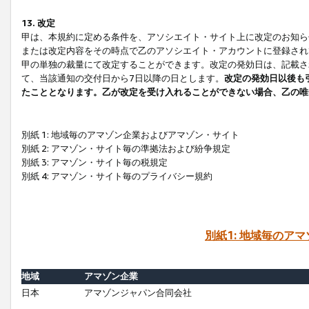
13. 改定
甲は、本規約に定める条件を、アソシエイト・サイト上に改定のお知ら
または改定内容をその時点で乙のアソシエイト・アカウントに登録され
甲の単独の裁量にて改定することができます。改定の発効日は、記載さ
て、当該通知の交付日から7日以降の日とします。
改定の発効日以後も
たこととなります。乙が改定を受け入れることができない場合、乙の唯
別紙 1: 地域毎のアマゾン企業およびアマゾン・サイト
別紙 2: アマゾン・サイト毎の準拠法および紛争規定
別紙 3: アマゾン・サイト毎の税規定
別紙 4: アマゾン・サイト毎のプライバシー規約
別紙1: 地域毎のア
地域
アマゾン企業
日本
アマゾンジャパン合同会社