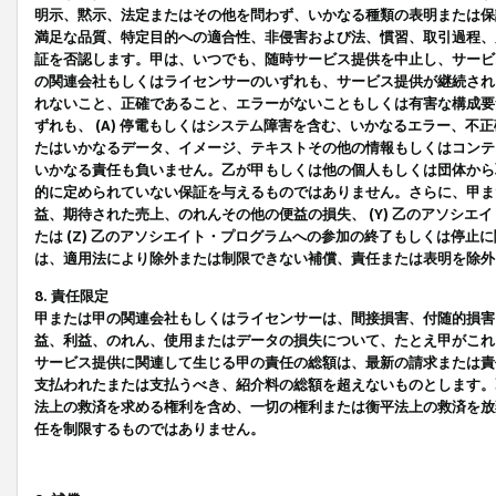
明示、黙示、法定またはその他を問わず、いかなる種類の表明または保
満足な品質、特定目的への適合性、非侵害および法、慣習、取引過程、
証を否認します。甲は、いつでも、随時サービス提供を中止し、サービ
の関連会社もしくはライセンサーのいずれも、サービス提供が継続され
れないこと、正確であること、エラーがないこともしくは有害な構成要
ずれも、 (A) 停電もしくはシステム障害を含む、いかなるエラー、不
たはいかなるデータ、イメージ、テキストその他の情報もしくはコンテ
いかなる責任も負いません。乙が甲もしくは他の個人もしくは団体から
的に定められていない保証を与えるものではありません。さらに、甲また
益、期待された売上、のれんその他の便益の損失、 (Y) 乙のアソシ
たは (Z) 乙のアソシエイト・プログラムへの参加の終了もしくは停
は、適用法により除外または制限できない補償、責任または表明を除外
8. 責任限定
甲または甲の関連会社もしくはライセンサーは、間接損害、付随的損害
益、利益、のれん、使用またはデータの損失について、たとえ甲がこれ
サービス提供に関連して生じる甲の責任の総額は、最新の請求または責
支払われたまたは支払うべき、紹介料の総額を超えないものとします。
法上の救済を求める権利を含め、一切の権利または衡平法上の救済を放
任を制限するものではありません。