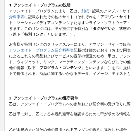
1. アソシエイト・プログラムの説明
アソシエイト・プログラムにより、乙は、
別紙1
記載のアマゾン・サイ
介料率表
に記載されたその他のサイト（それぞれを「
アマゾン・サイト
ト、ソーシャルメディアコンテンツまたはオンライン・ソフトウェア・
きます。このリンクには、甲が提供する特別な「
タグが付いた
」状態の
（以下「
特別リンク
」といいます。）。
お客様が特別リンクのクリックスルーにより、アマゾン・サイトで販売
アソシエイト・プログラム紹介料率表
記載の詳細のとおり（および同表
によるこれらの商品およびサービスの宣伝の便宜のため、甲は、アソシ
ト、ウィジェット、リンク、マーケティングコンテンツならびにその他
他の情報（以下「
プログラム・コンテンツ
」といいます。）を乙に提供
トで提供される、商品に関するいかなるデータ、イメージ、テキストも
2. アソシエイト・プログラムの遵守要件
乙は、アソシエイト・プログラムへの参加および紹介料の受け取りに際
乙は甲に対し、乙による本規約遵守を確認するために甲が求める情報を
乙が本規約またはその他の適用されるアマゾンの規約に違反した場合、