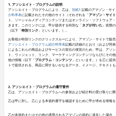
1. アソシエイト・プログラムの説明
アソシエイト・プログラムにより、乙は、
別紙1
記載のアマゾン・サイ
介料率表
に記載されたその他のサイト（それぞれを「
アマゾン・サイト
ト、ソーシャルメディアコンテンツまたはオンライン・ソフトウェア・
きます。このリンクには、甲が提供する特別な「
タグが付いた
」状態の
（以下「
特別リンク
」といいます。）。
お客様が特別リンクのクリックスルーにより、アマゾン・サイトで販売
アソシエイト・プログラム紹介料率表
記載の詳細のとおり（および同表
によるこれらの商品およびサービスの宣伝の便宜のため、甲は、アソシ
ト、ウィジェット、リンク、マーケティングコンテンツならびにその他
他の情報（以下「
プログラム・コンテンツ
」といいます。）を乙に提供
トで提供される、商品に関するいかなるデータ、イメージ、テキストも
2. アソシエイト・プログラムの遵守要件
乙は、アソシエイト・プログラムへの参加および紹介料の受け取りに際
乙は甲に対し、乙による本規約遵守を確認するために甲が求める情報を
乙が本規約またはその他の適用されるアマゾンの規約に違反した場合、