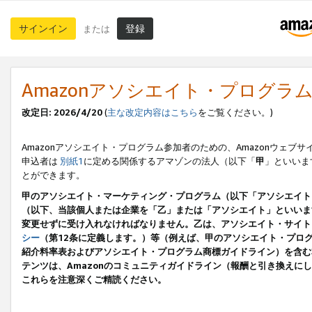
サインイン
登録
または
Amazonアソシエイト・プログラ
改定日: 2026/4/20
(
主な改定内容はこちら
をご覧ください。)
Amazonアソシエイト・プログラム参加者のための、Amazonウェブサ
申込者は
別紙1
に定める関係するアマゾンの法人（以下「
甲
」といいま
とができます。
甲のアソシエイト・マーケティング・プログラム（以下「アソシエイト
（以下、当該個人または企業を「乙」または「アソシエイト」といいま
変更せずに受け入れなければなりません。乙は、アソシエイト・サイト
シー
（第12条に定義します。）等（例えば、甲のアソシエイト・プロ
紹介料率表およびアソシエイト・プログラム商標ガイドライン）を含む本規
テンツは、Amazonのコミュニティガイドライン（報酬と引き換え
これらを注意深くご精読ください。