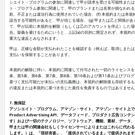
シエイト・プログラムの参加に関連して甲が請求を受ける可能性または責
ト・プログラム参加に関連して、甲のブランドまたは名誉が損なわれる可
欺、不正または違法行為に使用されていた場合、 (f) 本規約または
該当する可能性があると、甲が信じる場合、 (g) 甲または乙と関係
て、甲が以前に本規約を解除（もしくは乙のアカウントを停止）した場合
合。疑義を避けるためにいうと、上記(a)の目的に限定されず、本規約
重大な違反とみなされます。
甲は、正確な金額が支払われたことを確認する（例えば、取消しまたは
支払いを保留することがあります。
本規約の解除に伴い、本規約に関連して付与された一切のライセンスを
条、第5条、第6条、第7条、第8条、第10条および第11条およびプ
基づく支払可能だが未払いの支払義務は、本規約の解除後も存続するも
の違反または本規約に基づき生じた責任を免責するものではありません
7. 無保証
アソシエイト・プログラム、アマゾン・サイト、アマゾン・サイト上で
Product Advertising API、データフィード、プロダクト
す）および一切のテクノロジー、ソフトウェア、機能、素材、データ、
甲または甲の関連会社もしくライセンサーによりまたはこれらに代わる
します。）は、「現状有姿」、「提供されているまま」で提供されます