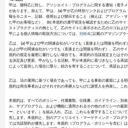
甲は、随時乙に対し、アソシエイト・プログラムに関する通知（電子メ
があります。加えて、甲は、 (a) 甲が乙の特別リンクおよびプログ
報をモニター、記録、使用および開示すること（例えば、アマゾン・サ
た甲のお客様など）、 (b) 本規約の遵守状況を確認するために乙のサイ
ストプラクティスの例として、乙のサイトに表示された乙のロゴおよび
甲による個人情報の取扱方法については、
別紙4
に記載のアマゾンプラ
乙は、 (a) 甲および甲の関連会社がいつでも（直接または間接を問わず
および甲の関連会社がいつでも（直接または間接を問わず）、乙のサイ
規約の規定を厳密に履行しない場合でも、本規約の当該規定またはその他
る決定及び更新、甲がなしうる活動、甲が本規約に基づきなしうる承認
によって提供した場合に限り、効力を有することについて、承諾および
乙は、法の運用に基づく場合であっても、甲による事前の書面による明
規約は両当事者およびそれぞれの承継人ならびに譲受人を拘束し、これ
本規約は、すべてのポリシー、付属書類、仕様書、ガイドライン、別表
ル、サブプログラム、および機能に適用されるその他のポリシーの最新
ー
」といいます。）を組み入れ、乙は、これらを遵守することについて
先します。本規約と、別のアフィリエイト・マーケティング・プログラ
ては当該契約が優先します。本規約（プログラム・ポリシーを含む）は