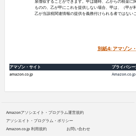
泉徴収することができます。甲は随時、乙からの税金に
ものの、乙が甲にこれを提供しない場合、甲は、（甲が
乙が当該税関連情報の提供を義務付けられる者ではない
別紙4: アマゾ
アマゾン・サイト
プライバシー
amazon.co.jp
Amazon.c
Amazonアソシエイト・プログラム運営規約
アソシエイト・プログラム・ポリシー
Amazon.co.jp 利用規約
お問い合わせ