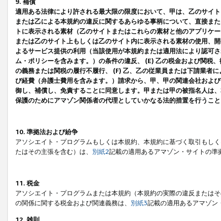
9. 補償
適用ある法律により許される最大限の限度において、甲は、乙のサイト
または乙による本規約の違反に関するあらゆる事柄について、直接または
トに表示される素材（乙のサイトまたはこれらの素材と他のアプリケーシ
または乙のサイト上もしくは乙のサイト内に表示される素材の使用、開発
よるサービス提供の利用（当該使用が本規約または適用法により認可され
ム・ポリシーを含みます。）の条件の違反、 (E) 乙の税金および関
の義務または関税の履行不履行、 (F) 乙、乙の従業員または下請業
び経費（弁護士費用を含みます。）請求から、甲、甲の関連会社および
御し、補償し、免責することに同意します。甲または甲の被指名人は、
保護のためにアマゾン関係者の代理としていかなる法的措置を行うこと
10. 準拠法および紛争
アソシエイト・プログラムもしくは本規約、本規約に基づく取引もしく
たはその主張を含む）は、
別紙2
記載の適用あるアマゾン・サイトの準
11. 税金
アソシエイト・プログラムまたは本規約（本規約の実際の違反またはそ
の関係に関する税金および関連義務は、
別紙3
記載の適用あるアマゾン
12. 雑則