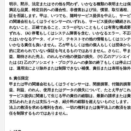
明示、黙示、法定またはその他を問わず、いかなる種類の表明または保
満足な品質、特定目的への適合性、非侵害および法、慣習、取引過程、
証を否認します。甲は、いつでも、随時サービス提供を中止し、サービ
の関連会社もしくはライセンサーのいずれも、サービス提供が継続され
れないこと、正確であること、エラーがないこともしくは有害な構成要
ずれも、 (A) 停電もしくはシステム障害を含む、いかなるエラー、不
たはいかなるデータ、イメージ、テキストその他の情報もしくはコンテ
いかなる責任も負いません。乙が甲もしくは他の個人もしくは団体から
的に定められていない保証を与えるものではありません。さらに、甲また
益、期待された売上、のれんその他の便益の損失、 (Y) 乙のアソシ
たは (Z) 乙のアソシエイト・プログラムへの参加の終了もしくは停
は、適用法により除外または制限できない補償、責任または表明を除外
8. 責任限定
甲または甲の関連会社もしくはライセンサーは、間接損害、付随的損害
益、利益、のれん、使用またはデータの損失について、たとえ甲がこれ
サービス提供に関連して生じる甲の責任の総額は、最新の請求または責
支払われたまたは支払うべき、紹介料の総額を超えないものとします。
法上の救済を求める権利を含め、一切の権利または衡平法上の救済を放
任を制限するものではありません。