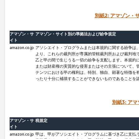
別紙2: アマゾン
アマゾン・サ
アマゾン・サイト別の準拠法および紛争規定
イト
amazon.co.jp
アソシエイト・プログラムまたは本規約に関する紛争は
より、これらの裁判所が専属的管轄裁判所および裁判地
乙と甲の間で生じうる一切の紛争を支配します。本規約
または財産権の実質的な侵害またはその主張について、
テンツにおける甲の権利は、特別、独自、顕著な特徴を
ったり十分に補填することができないものであることを
別紙3: ア
アマゾン・サ
税規定
イト
amazon.co.jp
甲は、甲がアソシエイト・プログラムに基づき乙に支払