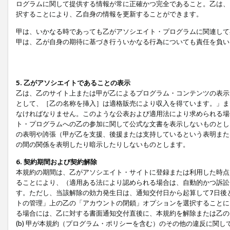
ログラムに関して提供する情報が常に正確かつ完全であること。乙は、
択することにより、乙自身の情報を更新することができます。
甲は、いかなる時であっても乙がアソシエイト・プログラムに関連して
甲は、乙が自身の期待に基づき行ういかなる行為についても責任を負い
5. 乙がアソシエイトであることの表示
乙は、乙のサイト上または甲が乙によるプログラム・コンテンツの表示ま
として、［乙の名称を挿入］は適格販売により収入を得ています。」ま
なければなりません。このような公表および適用法により求められる場
ト・プログラムへの乙の参加に関して公式な文書を表示しないものとし
の表明や誇張（甲が乙を支援、後援または支持しているという表明また
の間の関係を表明したり暗示したりしないものとします。
6. 契約期間および契約解除
本規約の期間は、乙がアソシエイト・サイトに登録または利用した時点
ることにより、（適用ある法により認められる場合は、自動的かつ訴訟
す。ただし、当該解除の効力発生日は、通知交付日から起算して7日後
トの管理」上の乙の「アカウントの閉鎖」オプションを選択することに
る場合には、乙に対する書面通知交付直後に、本規約を解除または乙のア
(b) 甲が本規約（プログラム・ポリシーを含む）のその他の違反に関し