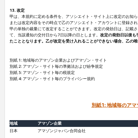
13. 改定
甲は、本規約に定める条件を、アソシエイト・サイト上に改定のお知ら
または改定内容をその時点で乙のアソシエイト・アカウントに登録され
甲の単独の裁量にて改定することができます。改定の発効日は、記載さ
て、当該通知の交付日から7日以降の日とします。
改定の発効日以後も
たこととなります。乙が改定を受け入れることができない場合、乙の唯
別紙 1: 地域毎のアマゾン企業およびアマゾン・サイト
別紙 2: アマゾン・サイト毎の準拠法および紛争規定
別紙 3: アマゾン・サイト毎の税規定
別紙 4: アマゾン・サイト毎のプライバシー規約
別紙1: 地域毎のア
地域
アマゾン企業
日本
アマゾンジャパン合同会社