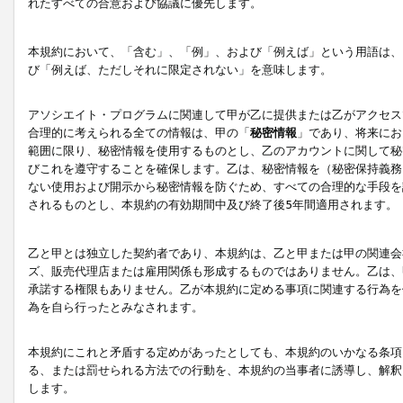
れたすべての合意および協議に優先します。
本規約において、「含む」、「例」、および「例えば」という用語は、
び「例えば、ただしそれに限定されない」を意味します。
アソシエイト・プログラムに関連して甲が乙に提供または乙がアクセス
合理的に考えられる全ての情報は、甲の「
秘密情報
」であり、将来にお
範囲に限り、秘密情報を使用するものとし、乙のアカウントに関して秘
びこれを遵守することを確保します。乙は、秘密情報を（秘密保持義務
ない使用および開示から秘密情報を防ぐため、すべての合理的な手段を
されるものとし、本規約の有効期間中及び終了後5年間適用されます。
乙と甲とは独立した契約者であり、本規約は、乙と甲または甲の関連会
ズ、販売代理店または雇用関係も形成するものではありません。乙は、
承諾する権限もありません。乙が本規約に定める事項に関連する行為を
為を自ら行ったとみなされます。
本規約にこれと矛盾する定めがあったとしても、本規約のいかなる条項
る、または罰せられる方法での行動を、本規約の当事者に誘導し、解釈
します。