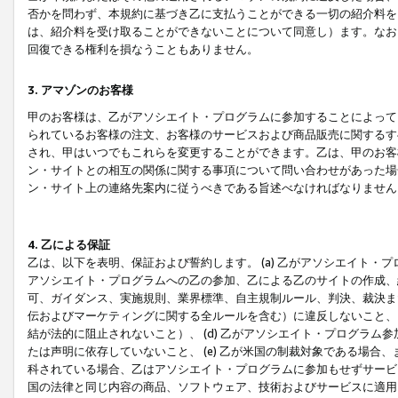
否かを問わず、本規約に基づき乙に支払うことができる一切の紹介料を
は、紹介料を受け取ることができないことについて同意し）ます。なお
回復できる権利を損なうこともありません。
3. アマゾンのお客様
甲のお客様は、乙がアソシエイト・プログラムに参加することによって
られているお客様の注文、お客様のサービスおよび商品販売に関するす
され、甲はいつでもこれらを変更することができます。乙は、甲のお客
ン・サイトとの相互の関係に関する事項について問い合わせがあった場
ン・サイト上の連絡先案内に従うべきである旨述べなければなりません
4. 乙による保証
乙は、以下を表明、保証および誓約します。 (a) 乙がアソシエイト・
アソシエイト・プログラムへの乙の参加、乙による乙のサイトの作成、
可、ガイダンス、実施規則、業界標準、自主規制ルール、判決、裁決ま
伝およびマーケティングに関する全ルールを含む）に違反しないこと、 
結が法的に阻止されないこと）、 (d) 乙がアソシエイト・プログラ
たは声明に依存していないこと、 (e) 乙が米国の制裁対象である場
科されている場合、乙はアソシエイト・プログラムに参加もせずサービス
国の法律と同じ内容の商品、ソフトウェア、技術およびサービスに適用さ