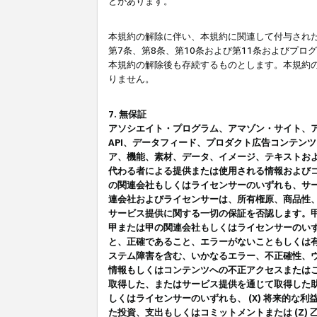
とがあります。
本規約の解除に伴い、本規約に関連して付与された
第7条、第8条、第10条および第11条およびプ
本規約の解除後も存続するものとします。本規約
りません。
7. 無保証
アソシエイト・プログラム、アマゾン・サイト、アマゾ
API、データフィード、プロダクト広告コンテン
ア、機能、素材、データ、イメージ、テキストお
代わる者による提供または使用される情報および
の関連会社もしくはライセンサーのいずれも、サ
連会社およびライセンサーは、所有権原、商品性
サービス提供に関する一切の保証を否認します。
甲または甲の関連会社もしくはライセンサーのい
と、正確であること、エラーがないこともしくは有
ステム障害を含む、いかなるエラー、不正確性、ウ
情報もしくはコンテンツへの不正アクセスまたは
取得した、またはサービス提供を通じて取得した
しくはライセンサーのいずれも、 (X) 将来的な
た投資、支出もしくはコミットメントまたは (Z