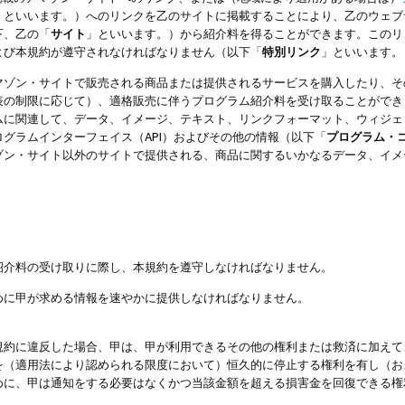
」といいます。）へのリンクを乙のサイトに掲載することにより、乙のウェブ
下、乙の「
サイト
」といいます。）から紹介料を得ることができます。このリ
よび本規約が遵守されなければなりません（以下「
特別リンク
」といいます。
マゾン・サイトで販売される商品または提供されるサービスを購入したり、そ
表の制限に応じて）、適格販売に伴うプログラム紹介料を受け取ることができ
ムに関連して、データ、イメージ、テキスト、リンクフォーマット、ウィジェ
グラムインターフェイス（API）およびその他の情報（以下「
プログラム・
ゾン・サイト以外のサイトで提供される、商品に関するいかなるデータ、イメ
紹介料の受け取りに際し、本規約を遵守しなければなりません。
めに甲が求める情報を速やかに提供しなければなりません。
規約に違反した場合、甲は、甲が利用できるその他の権利または救済に加えて
を（適用法により認められる限度において）恒久的に停止する権利を有し（お
めに、甲は通知をする必要はなくかつ当該金額を超える損害金を回復できる権