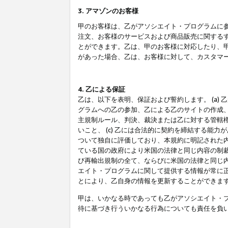
3. アマゾンのお客様
甲のお客様は、乙がアソシエイト・プログラムに
注文、お客様のサービスおよび商品販売に関する
とができます。乙は、甲のお客様に対応したり、
があった場合、乙は、お客様に対して、カスタマ
4. 乙による保証
乙は、以下を表明、保証および誓約します。 (a)
グラムへの乙の参加、乙による乙のサイトの作成
主規制ルール、判決、裁決または乙に対する管轄
いこと、 (c) 乙には合法的に契約を締結する能
ついて独自に評価しており、本規約に明記された内
ている国の政府により米国の法律と同じ内容の制裁
び再輸出規制の全て、ならびに米国の法律と同じ内
エイト・プログラムに関して提供する情報が常に
とにより、乙自身の情報を更新することができま
甲は、いかなる時であっても乙がアソシエイト・
待に基づき行ういかなる行為についても責任を負