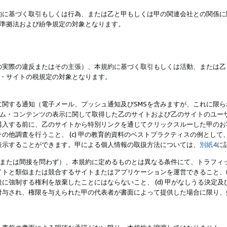
約に基づく取引もしくは行為、または乙と甲もしくは甲の関連会社との関係に
準拠法および紛争規定の対象となります。
の実際の違反またはその主張）、本規約に基づく取引もしくは活動、または乙
・サイトの税規定の対象となります。
に関する通知（電子メール、プッシュ通知及びSMSを含みますが、これに限
ログラム・コンテンツの表示に関して取得した乙のサイトおよび乙のサイトのユ
入する前に、乙のサイトから特別リンクを通じてクリックスルーした甲のお客様
の他調査を行うこと、 (c) 甲の教育的資料のベストプラクティスの例とし
表示することができます。甲による個人情報の取扱方法については、
別紙4
に
直接または間接を問わず）、本規約に定めるものとは異なる条件にて、トラフィッ
トと類似または競合するサイトまたはアプリケーションを運営できること、(
に強制する権利を放棄したことにはならないこと、 (d) 甲がなしうる決定
付与され、権限を与えられた甲の代表者が書面によって提供した場合に限り、