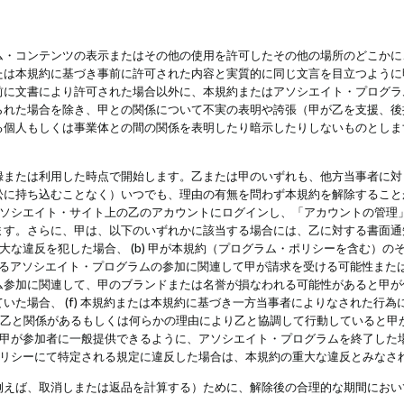
・コンテンツの表示またはその他の使用を許可したその他の場所のどこかに、
たは本規約に基づき事前に許可された内容と実質的に同じ文言を目立つように
前に文書により許可された場合以外に、本規約またはアソシエイト・プログラ
られた場合を除き、甲との関係について不実の表明や誇張（甲が乙を支援、後
る個人もしくは事業体との間の関係を表明したり暗示したりしないものとしま
録または利用した時点で開始します。乙または甲のいずれも、他方当事者に対
訟に持ち込むことなく）いつでも、理由の有無を問わず本規約を解除すること
アソシエイト・サイト上の乙のアカウントにログインし、「アカウントの管理
ます。さらに、甲は、以下のいずれかに該当する場合には、乙に対する書面通
の重大な違反を犯した場合、 (b) 甲が本規約（プログラム・ポリシーを含む）
によるアソシエイト・プログラムの参加に関連して甲が請求を受ける可能性または
参加に関連して、甲のブランドまたは名誉が損なわれる可能性があると甲が信じ
いた場合、 (f) 本規約または本規約に基づき一方当事者によりなされた行
または乙と関係があるもしくは何らかの理由により乙と協調して行動していると
) 甲が参加者に一般提供できるように、アソシエイト・プログラムを終了した
ポリシーにて特定される規定に違反した場合は、本規約の重大な違反とみなさ
例えば、取消しまたは返品を計算する）ために、解除後の合理的な期間におい