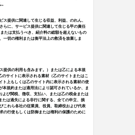
ん。
ビス提供に関連して生じる収益、利益、のれん、
さらに、サービス提供に関連して生じる甲の責任
たまたは支払うべき、紹介料の総額を超えないもの
、一切の権利または衡平法上の救済を放棄しま
ス提供の利用も含みます。）または乙による本規
は乙のサイトに表示される素材（乙のサイトまたはこ
サイト上もしくは乙のサイト内に表示される素材の使
用が本規約または適用法により認可されているか、ま
税金および関税、徴収、支払い、または乙の税金または
意または過失による非行に関する、全ての申立、損
びこれら各社の従業員、役員、取締役および代表
求の行使もしくは防御または権利の保護のために