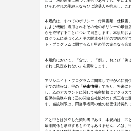
乙は、法の運用に基づく場合であっても、甲によ
びそれぞれの承継人ならびに譲受人を拘束し、こ
本規約は、すべてのポリシー、付属書類、仕様書
および機能に適用されるその他のポリシーの最新
らを遵守することについて同意します。本規約お
ログラムに基づく乙と甲の関連会社間の契約の間
ト・プログラムに関する乙と甲の間の完全なる合
本規約において、「含む」、「例」、および「例
それに限定されない」を意味します。
アソシエイト・プログラムに関連して甲が乙に提
全ての情報は、甲の「
秘密情報
」であり、将来に
し、乙のアカウントに関して秘密情報にアクセス
密保持義務を負う乙の関連会社以外の）第三者に
す。当該制限は、両当事者間の他の秘密保持契約
乙と甲とは独立した契約者であり、本規約は、乙
雇用関係も形成するものではありません。乙は、