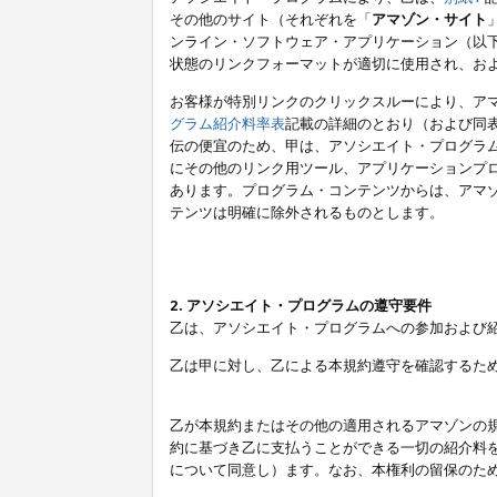
その他のサイト（それぞれを「
アマゾン・サイト
ンライン・ソフトウェア・アプリケーション（以
状態のリンクフォーマットが適切に使用され、お
お客様が特別リンクのクリックスルーにより、ア
グラム紹介料率表
記載の詳細のとおり（および同
伝の便宜のため、甲は、アソシエイト・プログラ
にその他のリンク用ツール、アプリケーションプロ
あります。プログラム・コンテンツからは、アマ
テンツは明確に除外されるものとします。
2. アソシエイト・プログラムの遵守要件
乙は、アソシエイト・プログラムへの参加および
乙は甲に対し、乙による本規約遵守を確認するた
乙が本規約またはその他の適用されるアマゾンの
約に基づき乙に支払うことができる一切の紹介料
について同意し）ます。なお、本権利の留保のた