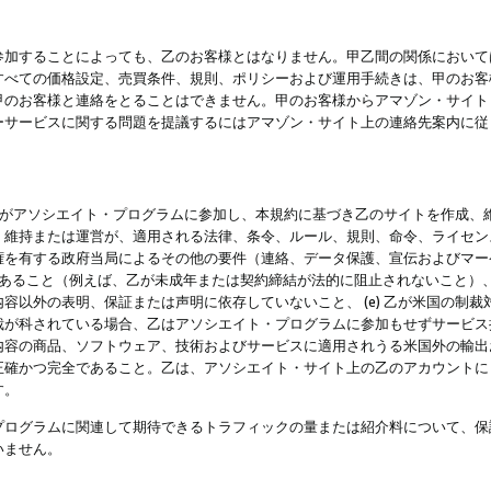
参加することによっても、乙のお客様とはなりません。甲乙間の関係において
すべての価格設定、売買条件、規則、ポリシーおよび運用手続きは、甲のお客
甲のお客様と連絡をとることはできません。甲のお客様からアマゾン・サイト
ーサービスに関する問題を提議するにはアマゾン・サイト上の連絡先案内に従
 乙がアソシエイト・プログラムに参加し、本規約に基づき乙のサイトを作成、維
、維持または運営が、適用される法律、条令、ルール、規則、命令、ライセン
権を有する政府当局によるその他の要件（連絡、データ保護、宣伝およびマー
力があること（例えば、乙が未成年または契約締結が法的に阻止されないこと）、 
容以外の表明、保証または声明に依存していないこと、 (e) 乙が米国の制
が科されている場合、乙はアソシエイト・プログラムに参加もせずサービス提供
容の商品、ソフトウェア、技術およびサービスに適用されうる米国外の輸出およ
正確かつ完全であること。乙は、アソシエイト・サイト上の乙のアカウントに
す。
プログラムに関連して期待できるトラフィックの量または紹介料について、保
いません。