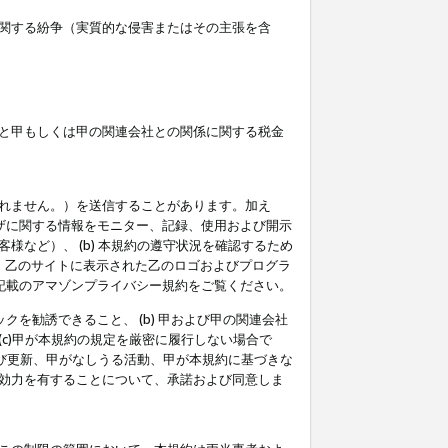
関する紛争（実質的な侵害またはその主張を含
と甲もしくは甲の関連会社との関係に関する税金
られません。）を送信することがあります。加え
ーザに関する情報をモニター、記録、使用および開示
など）、 (b) 本規約の遵守状況を確認するため
て、乙のサイトに表示された乙のロゴおよびプログラ
記載のアマゾンプライバシー規約をご覧ください。
クを勧誘できること、 (b) 甲および甲の関連会社
c)甲が本規約の規定を厳密に履行しない場合で
及び更新、甲がなしうる活動、甲が本規約に基づきな
効力を有することについて、承諾および同意しま