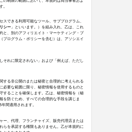
この制限の範囲において、本規約は両当事者およ
す。
セスできる利用可能なツール、サブプログラム、
リシー
」といいます。）を組み入れ、乙は、これ
約と、別のアフィリエイト・マーケティング・プ
（プログラム・ポリシーを含む）は、アソシエイ
しそれに限定されない」および「例えば、ただし
関する非公開のまたは秘密と合理的に考えられる
に必要な範囲に限り、秘密情報を使用するものと
守することを確保します。乙は、秘密情報を（秘
報を防ぐため、すべての合理的な手段を講じま
5年間適用されます。
ャー、代理、フランチャイズ、販売代理店または
れらを承諾する権限もありません。乙が本規約に