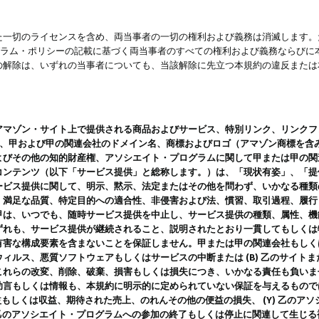
一切のライセンスを含め、両当事者の一切の権利および義務は消滅します。た
ログラム・ポリシーの記載に基づく両当事者のすべての権利および義務ならび
の解除は、いずれの当事者についても、当該解除に先立つ本規約の違反または
ン・サイト上で提供される商品およびサービス、特別リンク、リンクフォーマット、
ツ、甲および甲の関連会社のドメイン名、商標およびロゴ（アマゾン商標を含
よびその他の知的財産権、アソシエイト・プログラムに関して甲または甲の関
コンテンツ（以下「サービス提供」と総称します。）は、「現状有姿」、「提
ービス提供に関して、明示、黙示、法定またはその他を問わず、いかなる種類
、満足な品質、特定目的への適合性、非侵害および法、慣習、取引過程、履行
甲は、いつでも、随時サービス提供を中止し、サービス提供の種類、属性、機
ずれも、サービス提供が継続されること、説明されたとおり一貫してもしくは
害な構成要素を含まないことを保証しません。甲または甲の関連会社もしくはラ
ィルス、悪質ソフトウェアもしくはサービスの中断または (B) 乙のサイト
これらの改変、削除、破棄、損害もしくは損失につき、いかなる責任も負いま
助言もしくは情報も、本規約に明示的に定められていない保証を与えるもので
利益もしくは収益、期待された売上、のれんその他の便益の損失、 (Y) 乙の
) 乙のアソシエイト・プログラムへの参加の終了もしくは停止に関連して生じ