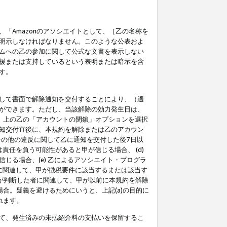
「Amazonのアソシエイトとして、［乙の名称を
明示しなければなりません。このような公表およ
ムへの乙の参加に関して公式な文書を表示しない
援または支持しているという表明または暗示を含
す。
して書面で解除通知を交付することにより、（適
ができます。ただし、当該解除の効力発生日は、
」上の乙の「アカウントの閉鎖」オプションを選択
知交付直後に、本規約を解除または乙のアカウン
のその他の違反に関して乙に通知を交付した後7日以
責任を負う可能性があると甲が信じる場合、 (d)
る場合、(e) 乙によるアソシエイト・プログラ
為に関連して、甲が徴税要件に該当するまたは該当す
甲が判断した者に関連して、甲が以前に本規約を解除
場合。疑義を避けるためにいうと、上記(a)の目的に
れます。
て、発生済みの未払紹介料の支払いを保留するこ