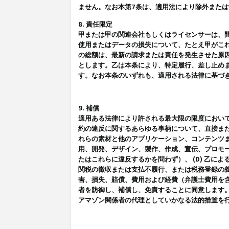
ません。なお本第7条は、適用法により除外また
8. 責任限定
甲または甲の関連会社もしくはライセンサーは、
使用またはデータの損失について、たとえ甲がこ
の総額は、最新の請求または責任を発生させた原
とします。乙は本条により、特定履行、差し止め
す。なお本条のいずれも、適用される法律に基づ
9. 補償
適用ある法律により許される最大限の限度におい
約の違反に関するあらゆる事柄について、直接また
れらの素材と他のアプリケーション、コンテンツま
用、開発、デザイン、製作、作成、宣伝、プロモー
たはこれらに違反するかを問わず）、 (D) 乙に
関税の徴収または支払不履行、または税務登録の義
害、損失、賠償、費用および経費（弁護士費用を
者を防御し、補償し、免責することに同意します
アマゾン関係者の代理としていかなる法的措置を