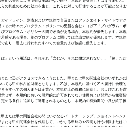
る事前の書面による明確な承諾がない限り、本規約を譲渡してはなりません。
れらの利益のために効力を生じ、これらに対して行使することが可能となりま
、ガイドライン、別表および本規約で言及またはアソシエイト・サイトでアク
版（その時々のプログラム・ポリシーの更新を含む）（以下「
プログラム・ポ
よびプログラム・ポリシーの間で矛盾がある場合、本規約が優先します。本規
で矛盾がある場合、別のプログラムに関しては当該契約が優先します。本規約
意であり、過去に行われたすべての合意および協議に優先します。
えば」という用語は、それぞれ「含むが、それに限定されない」、「例、ただ
供または乙がアクセスできるようにした、甲または甲の関連会社のいずれかに
おいても甲の独占的財産となります。乙は、本規約に基づく乙の履行に合理的
できるすべての個人または企業が、本規約上の義務に留意し、およびこれを遵
開示せず、本規約において明示的に許可されてない使用および開示から秘密情
に定める条件に追加して適用されるものとし、本規約の有効期間中及び終了後
と甲または甲の関連会社の間にいかなるパートナーシップ、ジョイントベンチ
甲または甲の関連会社を代理して、いかなる申込みや表明も行う権限またはこ