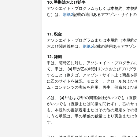
10. 準拠法および紛争
アソシエイト・プログラムもしくは本規約、本規
む）は、
別紙2
記載の適用あるアマゾン・サイトの
11. 税金
アソシエイト・プログラムまたは本規約（本規約
および関連義務は、
別紙3
記載の適用あるアマゾン
12. 雑則
甲は、随時乙に対し、アソシエイト・プログラム
て、甲は、 (a) 甲が乙の特別リンクおよびプ
すること（例えば、アマゾン・サイト上で商品を購
に乙のサイトを確認、モニター、クロールおよびそ
ム・コンテンツの実装を利用、再生、頒布および
乙は、 (a) 甲および甲の関連会社がいつでも（
がいつでも（直接または間接を問わず）、乙のサイ
も、本規約の当該規定またはその他の規定をその後
しうる承認は、甲の単独の裁量により実施または
す。