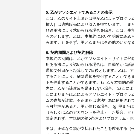
5. 乙がアソシエイトであることの表示
乙は、乙のサイト上または甲が乙によるプログラム
挿入］は適格販売により収入を得ています。」ま
び適用法により求められる場合を除き、乙は、事
ものとします。乙は、本規約において明確に認め
みます。）をせず、甲と乙またはその他のいかな
6. 契約期間および契約解除
本規約の期間は、乙がアソシエイト・サイトに登
用ある法により認められる場合は、自動的かつ訴
通知交付日から起算して7日後とします。乙は、
することにより、解除通知を交付することができ
トを停止することができます。 (a) 乙が本規約
内に、乙が当該違反を是正しない場合、 (c) 乙
乙によりまたは乙によるアソシエイト・プログラム
ムの参加が詐欺、不正または違法行為に使用されて
る可能性があると、甲が信じる場合、 (g) 甲
（もしくは乙のアカウントを停止）した場合、 (h
限定されず、本規約の第5条およびプログラム・
甲は、正確な金額が支払われたことを確認する（