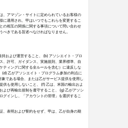
は、アマゾン・サイトに定められているお客様の
様に適用され、甲はいつでもこれらを変更するこ
との相互の関係に関する事項について問い合わせ
うべきである旨述べなければなりません。
持および運営すること、 (b) アソシエイト・プロ
ス、許可、ガイダンス、実施規則、業界標準、自
ケティングに関する全ルールを含む）に違反しな
(d) 乙がアソシエイト・プログラム参加の利点に
裁対象である場合、または乙がサービス提供を使用し
も使用しないこと、 (f) 乙は、米国の輸出およ
び再輸出規制を遵守すること、 (g) 乙がアソシ
ログインし、「アカウントの管理」を選択するこ
証、表明および誓約をせず、甲は、乙が自身の期