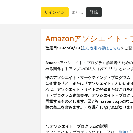
サインイン
登録
または
Amazonアソシエイト
改定日: 2026/4/20
(
主な改定内容はこちら
をご覧
Amazonアソシエイト・プログラム参加者のための
める関係するアマゾンの法人（以下「
甲
」といい
甲のアソシエイト・マーケティング・プログラム
は企業を「乙」または「アソシエイト」といいま
乙は、アソシエイト・サイトに登録またはこれを
ト・プログラム参加要件、アソシエイト・プログラ
同意するものとします。乙がAmazon.co.j
除の禁止を含みます。）を遵守しなければなりま
1. アソシエイト・プログラムの説明
アソシエイト・プログラムにより、乙は、
別紙1
記