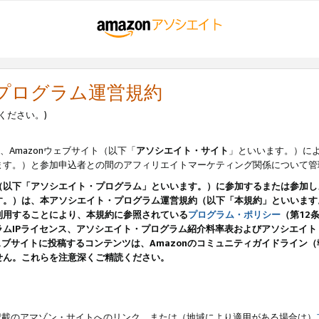
・プログラム運営規約
ください。)
、Amazonウェブサイト（以下「
アソシエイト・サイト
」といいます。）に
ます。）と参加申込者との間のアフィリエイトマーケティング関係について管
（以下「アソシエイト・プログラム」といいます。）に参加するまたは参加し
す。）は、本アソシエイト・プログラム運営規約（以下「本規約」といいます
利用することにより、本規約に参照されている
プログラム・ポリシー
（第12
ムIPライセンス、アソシエイト・プログラム紹介料率表およびアソシエイ
pのウェブサイトに投稿するコンテンツは、Amazonのコミュニティガイドライ
せん。これらを注意深くご精読ください。
載のアマゾン・サイトへのリンク、または（地域により適用がある場合は）