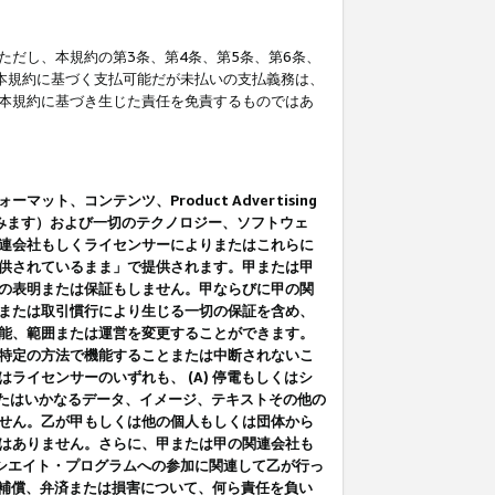
だし、本規約の第3条、第4条、第5条、第6条、
に本規約に基づく支払可能だが未払いの支払義務は、
本規約に基づき生じた責任を免責するものではあ
コンテンツ、Product Advertising
みます）および一切のテクノロジー、ソフトウェ
連会社もしくライセンサーによりまたはこれらに
供されているまま」で提供されます。甲または甲
の表明または保証もしません。甲ならびに甲の関
または取引慣行により生じる一切の保証を含め、
能、範囲または運営を変更することができます。
特定の方法で機能することまたは中断されないこ
イセンサーのいずれも、 (A) 停電もしくはシ
またはいかなるデータ、イメージ、テキストその他の
せん。乙が甲もしくは他の個人もしくは団体から
はありません。さらに、甲または甲の関連会社も
アソシエイト・プログラムへの参加に関連して乙が行っ
る補償、弁済または損害について、何ら責任を負い