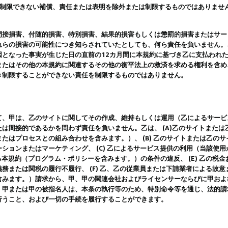
は制限できない補償、責任または表明を除外または制限するものではありませ
間接損害、付随的損害、特別損害、結果的損害もしくは懲罰的損害またはサー
れらの損害の可能性につき知らされていたとしても、何ら責任を負いません。
因となった事実が生じた日の直前の12カ月間に本規約に基づき乙に支払われ
またはその他の本規約に関連するその他の衡平法上の救済を求める権利を含め
き制限することができない責任を制限するものではありません。
て、甲は、乙のサイトに関してその作成、維持もしくは運用（乙によるサービ
は間接的であるかを問わず責任を負いません。乙は、 (A)乙のサイトまた
たはプロセスとの組み合わせを含みます。）、 (B) 乙のサイトまたは乙の
ションまたはマーケティング、 (C) 乙によるサービス提供の利用（当該使
よる本規約（プログラム・ポリシーを含みます。）の条件の違反、 (E) 乙の
務または関税の履行不履行、 (F) 乙、乙の従業員または下請業者による故
含みます。）請求から、甲、甲の関連会社およびライセンサーならびに甲およ
。甲または甲の被指名人は、本条の執行等のため、特別命令等を通じ、法的請
行うこと、および一切の手続を履行することができます。