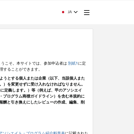
JA
ようこそ。本サイトでは、参加申込者は
別紙1
に定
理することができます。
ようとする個人または企業（以下、当該個人また
。）を変更せずに受け入れなければなりません。
条に定義します。）等（例えば、甲のアソシエイ
ト・プログラム商標ガイドライン）を含む本規約に
ン（報酬と引き換えにしたレビューの作成、編集、削
アソシエイト・プログラム紹介料率表
に記載された