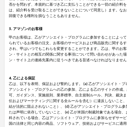
否かを問わず、本規約に基づき乙に支払うことができる一切の紹介料を
は、紹介料を受け取ることができないことについて同意し）ます。なお
回復できる権利を損なうこともありません。
3. アマゾンのお客様
甲のお客様は、乙がアソシエイト・プログラムに参加することによって
られているお客様の注文、お客様のサービスおよび商品販売に関するす
され、甲はいつでもこれらを変更することができます。乙は、甲のお客
ン・サイトとの相互の関係に関する事項について問い合わせがあった場
ン・サイト上の連絡先案内に従うべきである旨述べなければなりません
4. 乙による保証
乙は、以下を表明、保証および誓約します。 (a) 乙がアソシエイト・
アソシエイト・プログラムへの乙の参加、乙による乙のサイトの作成、
可、ガイダンス、実施規則、業界標準、自主規制ルール、判決、裁決ま
伝およびマーケティングに関する全ルールを含む）に違反しないこと、 
結が法的に阻止されないこと）、 (d) 乙がアソシエイト・プログラ
たは声明に依存していないこと、 (e) 乙が米国の制裁対象である場
科されている場合、乙はアソシエイト・プログラムに参加もせずサービス
国の法律と同じ内容の商品、ソフトウェア、技術およびサービスに適用さ