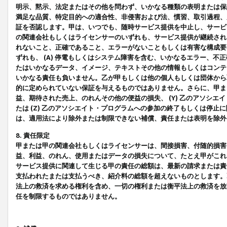
明示、黙示、法定またはその他を問わず、いかなる種類の表明または保
満足な品質、特定目的への適合性、非侵害および法、慣習、取引過程、
証を否認します。甲は、いつでも、随時サービス提供を中止し、サービ
の関連会社もしくはライセンサーのいずれも、サービス提供が継続され
れないこと、正確であること、エラーがないこともしくは有害な構成要
ずれも、 (A) 停電もしくはシステム障害を含む、いかなるエラー、不
たはいかなるデータ、イメージ、テキストその他の情報もしくはコンテ
いかなる責任も負いません。乙が甲もしくは他の個人もしくは団体から
的に定められていない保証を与えるものではありません。さらに、甲また
益、期待された売上、のれんその他の便益の損失、 (Y) 乙のアソシ
たは (Z) 乙のアソシエイト・プログラムへの参加の終了もしくは停
は、適用法により除外または制限できない補償、責任または表明を除外
8. 責任限定
甲または甲の関連会社もしくはライセンサーは、間接損害、付随的損害
益、利益、のれん、使用またはデータの損失について、たとえ甲がこれ
サービス提供に関連して生じる甲の責任の総額は、最新の請求または責
支払われたまたは支払うべき、紹介料の総額を超えないものとします。
法上の救済を求める権利を含め、一切の権利または衡平法上の救済を放
任を制限するものではありません。