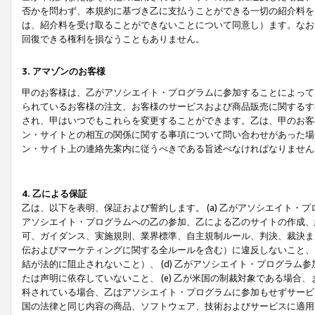
否かを問わず、本規約に基づき乙に支払うことができる一切の紹介料を
は、紹介料を受け取ることができないことについて同意し）ます。なお
回復できる権利を損なうこともありません。
3. アマゾンのお客様
甲のお客様は、乙がアソシエイト・プログラムに参加することによって
られているお客様の注文、お客様のサービスおよび商品販売に関するす
され、甲はいつでもこれらを変更することができます。乙は、甲のお客
ン・サイトとの相互の関係に関する事項について問い合わせがあった場
ン・サイト上の連絡先案内に従うべきである旨述べなければなりません
4. 乙による保証
乙は、以下を表明、保証および誓約します。 (a) 乙がアソシエイト・
アソシエイト・プログラムへの乙の参加、乙による乙のサイトの作成、
可、ガイダンス、実施規則、業界標準、自主規制ルール、判決、裁決ま
伝およびマーケティングに関する全ルールを含む）に違反しないこと、 
結が法的に阻止されないこと）、 (d) 乙がアソシエイト・プログラ
たは声明に依存していないこと、 (e) 乙が米国の制裁対象である場
科されている場合、乙はアソシエイト・プログラムに参加もせずサービス
国の法律と同じ内容の商品、ソフトウェア、技術およびサービスに適用さ