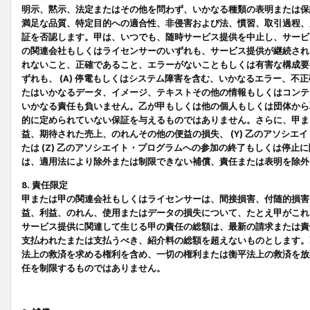
明示、黙示、法定またはその他を問わず、いかなる種類の表明または保
満足な品質、特定目的への適合性、非侵害および法、慣習、取引過程、
証を否認します。甲は、いつでも、随時サービス提供を中止し、サービ
の関連会社もしくはライセンサーのいずれも、サービス提供が継続され
れないこと、正確であること、エラーがないこともしくは有害な構成要
ずれも、 (A) 停電もしくはシステム障害を含む、いかなるエラー、不
たはいかなるデータ、イメージ、テキストその他の情報もしくはコンテ
いかなる責任も負いません。乙が甲もしくは他の個人もしくは団体から
的に定められていない保証を与えるものではありません。さらに、甲また
益、期待された売上、のれんその他の便益の損失、 (Y) 乙のアソシ
たは (Z) 乙のアソシエイト・プログラムへの参加の終了もしくは停
は、適用法により除外または制限できない補償、責任または表明を除外
8. 責任限定
甲または甲の関連会社もしくはライセンサーは、間接損害、付随的損害
益、利益、のれん、使用またはデータの損失について、たとえ甲がこれ
サービス提供に関連して生じる甲の責任の総額は、最新の請求または責
支払われたまたは支払うべき、紹介料の総額を超えないものとします。
法上の救済を求める権利を含め、一切の権利または衡平法上の救済を放
任を制限するものではありません。