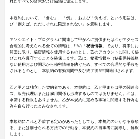
れたすべての合意および協議に優先します。
本規約において、「含む」、「例」、および「例えば」という用語は、
び「例えば、ただしそれに限定されない」を意味します。
アソシエイト・プログラムに関連して甲が乙に提供または乙がアクセス
合理的に考えられる全ての情報は、甲の「
秘密情報
」であり、将来にお
範囲に限り、秘密情報を使用するものとし、乙のアカウントに関して秘
びこれを遵守することを確保します。乙は、秘密情報を（秘密保持義務
ない使用および開示から秘密情報を防ぐため、すべての合理的な手段を
されるものとし、本規約の有効期間中及び終了後5年間適用されます。
乙と甲とは独立した契約者であり、本規約は、乙と甲または甲の関連会
ズ、販売代理店または雇用関係も形成するものではありません。乙は、
承諾する権限もありません。乙が本規約に定める事項に関連する行為を
為を自ら行ったとみなされます。
本規約にこれと矛盾する定めがあったとしても、本規約のいかなる条項
る、または罰せられる方法での行動を、本規約の当事者に誘導し、解釈
します。