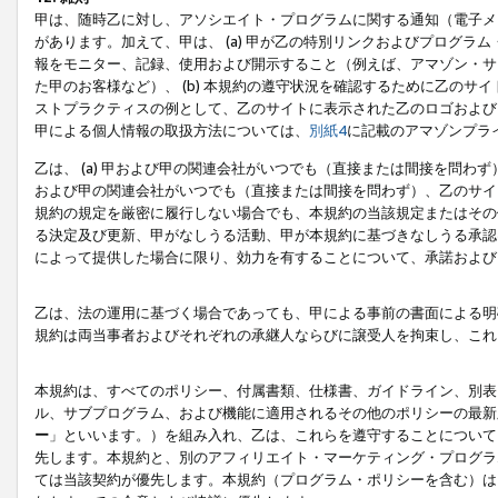
甲は、随時乙に対し、アソシエイト・プログラムに関する通知（電子メ
があります。加えて、甲は、 (a) 甲が乙の特別リンクおよびプログ
報をモニター、記録、使用および開示すること（例えば、アマゾン・サ
た甲のお客様など）、 (b) 本規約の遵守状況を確認するために乙のサイ
ストプラクティスの例として、乙のサイトに表示された乙のロゴおよび
甲による個人情報の取扱方法については、
別紙4
に記載のアマゾンプラ
乙は、 (a) 甲および甲の関連会社がいつでも（直接または間接を問わず
および甲の関連会社がいつでも（直接または間接を問わず）、乙のサイ
規約の規定を厳密に履行しない場合でも、本規約の当該規定またはその他
る決定及び更新、甲がなしうる活動、甲が本規約に基づきなしうる承認
によって提供した場合に限り、効力を有することについて、承諾および
乙は、法の運用に基づく場合であっても、甲による事前の書面による明
規約は両当事者およびそれぞれの承継人ならびに譲受人を拘束し、これ
本規約は、すべてのポリシー、付属書類、仕様書、ガイドライン、別表
ル、サブプログラム、および機能に適用されるその他のポリシーの最新
ー
」といいます。）を組み入れ、乙は、これらを遵守することについて
先します。本規約と、別のアフィリエイト・マーケティング・プログラ
ては当該契約が優先します。本規約（プログラム・ポリシーを含む）は