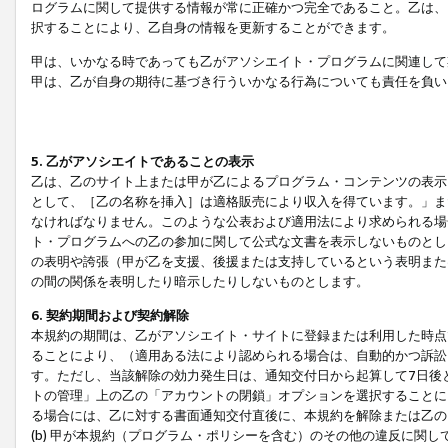
ログラムに関して提供する情報が常に正確かつ完全であること。乙は、
択することにより、乙自身の情報を更新することができます。
甲は、いかなる時であっても乙がアソシエイト・プログラムに関連して
甲は、乙が自身の期待に基づき行ういかなる行為についても責任を負い
5. 乙がアソシエイトであることの表示
乙は、乙のサイト上または甲が乙によるプログラム・コンテンツの表示ま
として、［乙の名称を挿入］は適格販売により収入を得ています。」ま
なければなりません。このような公表および適用法により求められる場
ト・プログラムへの乙の参加に関して公式な文書を表示しないものとし
の表明や誇張（甲が乙を支援、後援または支持しているという表明また
の間の関係を表明したり暗示したりしないものとします。
6. 契約期間および契約解除
本規約の期間は、乙がアソシエイト・サイトに登録または利用した時点
ることにより、（適用ある法により認められる場合は、自動的かつ訴訟
す。ただし、当該解除の効力発生日は、通知交付日から起算して7日後
トの管理」上の乙の「アカウントの閉鎖」オプションを選択することに
る場合には、乙に対する書面通知交付直後に、本規約を解除または乙のア
(b) 甲が本規約（プログラム・ポリシーを含む）のその他の違反に関し