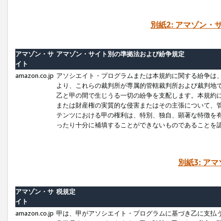
別紙2: アマゾン
アマゾン・サ
アマゾン・サイト別の準拠法および紛争規定
イト
amazon.co.jp
アソシエイト・プログラムまたは本規約に関する紛争は
より、これらの裁判所が専属的管轄裁判所および裁判地
乙と甲の間で生じうる一切の紛争を支配します。本規約
または財産権の実質的な侵害またはその主張について、
テンツにおける甲の権利は、特別、独自、顕著な特徴を
ったり十分に補填することができないものであることを
別紙3: ア
アマゾン・サ
税規定
イト
amazon.co.jp
甲は、甲がアソシエイト・プログラムに基づき乙に支払