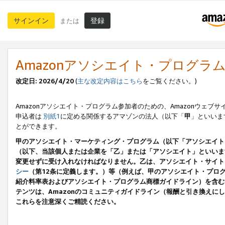
サインイン
登録
または
Amazonアソシエイト・プログラ
改定日: 2026/4/20
(
主な改定内容はこちら
をご覧ください。)
Amazonアソシエイト・プログラム参加者のための、Amazonウェブサ
申込者は
別紙1
に定める関係するアマゾンの法人（以下「
甲
」といいま
とができます。
甲のアソシエイト・マーケティング・プログラム（以下「アソシエイト
（以下、当該個人または企業を「乙」または「アソシエイト」といいま
変更せずに受け入れなければなりません。乙は、アソシエイト・サイト
シー
（第12条に定義します。）等（例えば、甲のアソシエイト・プロ
紹介料率表およびアソシエイト・プログラム商標ガイドライン）を含む本規
テンツは、Amazonのコミュニティガイドライン（報酬と引き換え
これらを注意深くご精読ください。