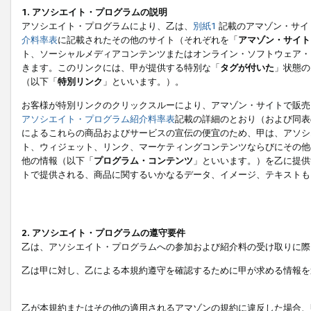
1. アソシエイト・プログラムの説明
アソシエイト・プログラムにより、乙は、
別紙1
記載のアマゾン・サイ
介料率表
に記載されたその他のサイト（それぞれを「
アマゾン・サイト
ト、ソーシャルメディアコンテンツまたはオンライン・ソフトウェア・
きます。このリンクには、甲が提供する特別な「
タグが付いた
」状態の
（以下「
特別リンク
」といいます。）。
お客様が特別リンクのクリックスルーにより、アマゾン・サイトで販売
アソシエイト・プログラム紹介料率表
記載の詳細のとおり（および同表
によるこれらの商品およびサービスの宣伝の便宜のため、甲は、アソシ
ト、ウィジェット、リンク、マーケティングコンテンツならびにその他
他の情報（以下「
プログラム・コンテンツ
」といいます。）を乙に提供
トで提供される、商品に関するいかなるデータ、イメージ、テキストも
2. アソシエイト・プログラムの遵守要件
乙は、アソシエイト・プログラムへの参加および紹介料の受け取りに際
乙は甲に対し、乙による本規約遵守を確認するために甲が求める情報を
乙が本規約またはその他の適用されるアマゾンの規約に違反した場合、