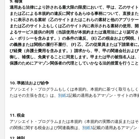
9. 補償
適用ある法律により許される最大限の限度において、甲は、乙のサイト
または乙による本規約の違反に関するあらゆる事柄について、直接または
トに表示される素材（乙のサイトまたはこれらの素材と他のアプリケーシ
または乙のサイト上もしくは乙のサイト内に表示される素材の使用、開発
よるサービス提供の利用（当該使用が本規約または適用法により認可され
ム・ポリシーを含みます。）の条件の違反、 (E) 乙の税金および関
の義務または関税の履行不履行、 (F) 乙、乙の従業員または下請業
び経費（弁護士費用を含みます。）請求から、甲、甲の関連会社および
御し、補償し、免責することに同意します。甲または甲の被指名人は、
保護のためにアマゾン関係者の代理としていかなる法的措置を行うこと
10. 準拠法および紛争
アソシエイト・プログラムもしくは本規約、本規約に基づく取引もしく
たはその主張を含む）は、
別紙2
記載の適用あるアマゾン・サイトの準
11. 税金
アソシエイト・プログラムまたは本規約（本規約の実際の違反またはそ
の関係に関する税金および関連義務は、
別紙3
記載の適用あるアマゾン
12. 雑則