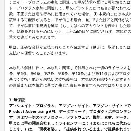
シエイト・プログラムの参加に関連して甲が請求を受ける可能性または責
ト・プログラム参加に関連して、甲のブランドまたは名誉が損なわれる可
欺、不正または違法行為に使用されていた場合、 (f) 本規約または
該当する可能性があると、甲が信じる場合、 (g) 甲または乙と関係
て、甲が以前に本規約を解除（もしくは乙のアカウントを停止）した場合
合。疑義を避けるためにいうと、上記(a)の目的に限定されず、本規約
重大な違反とみなされます。
甲は、正確な金額が支払われたことを確認する（例えば、取消しまたは
支払いを保留することがあります。
本規約の解除に伴い、本規約に関連して付与された一切のライセンスを
条、第5条、第6条、第7条、第8条、第10条および第11条およびプ
基づく支払可能だが未払いの支払義務は、本規約の解除後も存続するも
の違反または本規約に基づき生じた責任を免責するものではありません
7. 無保証
アソシエイト・プログラム、アマゾン・サイト、アマゾン・サイト上で
Product Advertising API、データフィード、プロダクト
す）および一切のテクノロジー、ソフトウェア、機能、素材、データ、
甲または甲の関連会社もしくライセンサーによりまたはこれらに代わる
します。）は、「現状有姿」、「提供されているまま」で提供されます