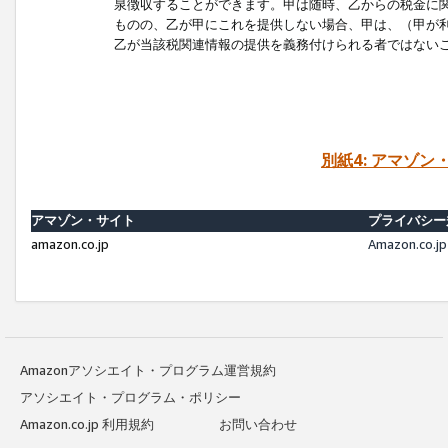
泉徴収することができます。甲は随時、乙からの税金に
ものの、乙が甲にこれを提供しない場合、甲は、（甲が
乙が当該税関連情報の提供を義務付けられる者ではない
別紙4: アマゾ
アマゾン・サイト
プライバシー
amazon.co.jp
Amazon.c
Amazonアソシエイト・プログラム運営規約
アソシエイト・プログラム・ポリシー
Amazon.co.jp 利用規約
お問い合わせ