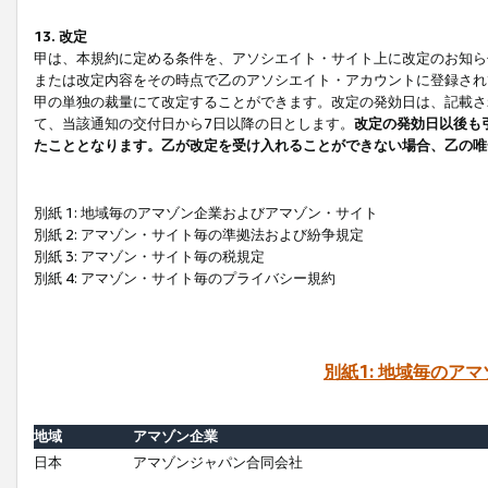
13. 改定
甲は、本規約に定める条件を、アソシエイト・サイト上に改定のお知ら
または改定内容をその時点で乙のアソシエイト・アカウントに登録され
甲の単独の裁量にて改定することができます。改定の発効日は、記載さ
て、当該通知の交付日から7日以降の日とします。
改定の発効日以後も
たこととなります。乙が改定を受け入れることができない場合、乙の唯
別紙 1: 地域毎のアマゾン企業およびアマゾン・サイト
別紙 2: アマゾン・サイト毎の準拠法および紛争規定
別紙 3: アマゾン・サイト毎の税規定
別紙 4: アマゾン・サイト毎のプライバシー規約
別紙1: 地域毎のア
地域
アマゾン企業
日本
アマゾンジャパン合同会社