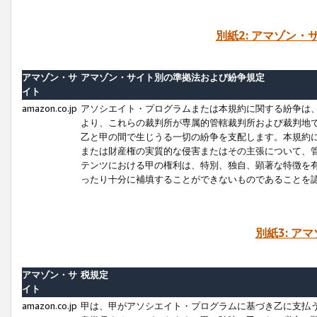
別紙2: アマゾン
アマゾン・サ
アマゾン・サイト別の準拠法および紛争規定
イト
amazon.co.jp
アソシエイト・プログラムまたは本規約に関する紛争は
より、これらの裁判所が専属的管轄裁判所および裁判地
乙と甲の間で生じうる一切の紛争を支配します。本規約
または財産権の実質的な侵害またはその主張について、
テンツにおける甲の権利は、特別、独自、顕著な特徴を
ったり十分に補填することができないものであることを
別紙3: ア
アマゾン・サ
税規定
イト
amazon.co.jp
甲は、甲がアソシエイト・プログラムに基づき乙に支払