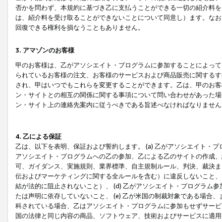
否かを問わず、本規約に基づき乙に支払うことができる一切の紹介料を
は、紹介料を受け取ることができないことについて同意し）ます。なお
回復できる権利を損なうこともありません。
3. アマゾンのお客様
甲のお客様は、乙がアソシエイト・プログラムに参加することによって
られているお客様の注文、お客様のサービスおよび商品販売に関するす
され、甲はいつでもこれらを変更することができます。乙は、甲のお客
ン・サイトとの相互の関係に関する事項について問い合わせがあった場
ン・サイト上の連絡先案内に従うべきである旨述べなければなりません
4. 乙による保証
乙は、以下を表明、保証および誓約します。 (a) 乙がアソシエイト・
アソシエイト・プログラムへの乙の参加、乙による乙のサイトの作成、
可、ガイダンス、実施規則、業界標準、自主規制ルール、判決、裁決ま
伝およびマーケティングに関する全ルールを含む）に違反しないこと、 
結が法的に阻止されないこと）、 (d) 乙がアソシエイト・プログラ
たは声明に依存していないこと、 (e) 乙が米国の制裁対象である場
科されている場合、乙はアソシエイト・プログラムに参加もせずサービス
国の法律と同じ内容の商品、ソフトウェア、技術およびサービスに適用さ