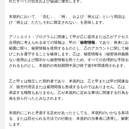
れたすべての合意および協議に優先します。
本規約において、「含む」、「例」、および「例えば」という用語は、
び「例えば、ただしそれに限定されない」を意味します。
アソシエイト・プログラムに関連して甲が乙に提供または乙がアクセス
合理的に考えられる全ての情報は、甲の「
秘密情報
」であり、将来にお
範囲に限り、秘密情報を使用するものとし、乙のアカウントに関して秘
びこれを遵守することを確保します。乙は、秘密情報を（秘密保持義務
ない使用および開示から秘密情報を防ぐため、すべての合理的な手段を
されるものとし、本規約の有効期間中及び終了後5年間適用されます。
乙と甲とは独立した契約者であり、本規約は、乙と甲または甲の関連会
ズ、販売代理店または雇用関係も形成するものではありません。乙は、
承諾する権限もありません。乙が本規約に定める事項に関連する行為を
為を自ら行ったとみなされます。
本規約にこれと矛盾する定めがあったとしても、本規約のいかなる条項
る、または罰せられる方法での行動を、本規約の当事者に誘導し、解釈
します。