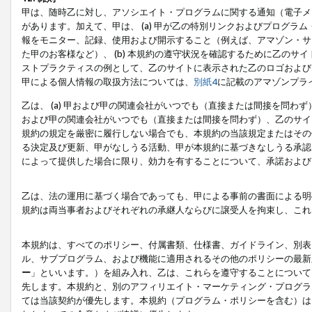
甲は、随時乙に対し、アソシエイト・プログラムに関する通知（電子メ
があります。加えて、甲は、 (a) 甲が乙の特別リンクおよびプログ
報をモニター、記録、使用および開示すること（例えば、アマゾン・サ
た甲のお客様など）、 (b) 本規約の遵守状況を確認するために乙のサイ
ストプラクティスの例として、乙のサイトに表示された乙のロゴおよび
甲による個人情報の取扱方法については、
別紙4
に記載のアマゾンプラ
乙は、 (a) 甲および甲の関連会社がいつでも（直接または間接を問わず
および甲の関連会社がいつでも（直接または間接を問わず）、乙のサイ
規約の規定を厳密に履行しない場合でも、本規約の当該規定またはその他
る決定及び更新、甲がなしうる活動、甲が本規約に基づきなしうる承認
によって提供した場合に限り、効力を有することについて、承諾および
乙は、法の運用に基づく場合であっても、甲による事前の書面による明
規約は両当事者およびそれぞれの承継人ならびに譲受人を拘束し、これ
本規約は、すべてのポリシー、付属書類、仕様書、ガイドライン、別表
ル、サブプログラム、および機能に適用されるその他のポリシーの最新
ー
」といいます。）を組み入れ、乙は、これらを遵守することについて
先します。本規約と、別のアフィリエイト・マーケティング・プログラ
ては当該契約が優先します。本規約（プログラム・ポリシーを含む）は