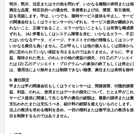
明示、黙示、法定またはその他を問わず、いかなる種類の表明または保
満足な品質、特定目的への適合性、非侵害および法、慣習、取引過程、
証を否認します。甲は、いつでも、随時サービス提供を中止し、サービ
の関連会社もしくはライセンサーのいずれも、サービス提供が継続され
れないこと、正確であること、エラーがないこともしくは有害な構成要
ずれも、 (A) 停電もしくはシステム障害を含む、いかなるエラー、不
たはいかなるデータ、イメージ、テキストその他の情報もしくはコンテ
いかなる責任も負いません。乙が甲もしくは他の個人もしくは団体から
的に定められていない保証を与えるものではありません。さらに、甲また
益、期待された売上、のれんその他の便益の損失、 (Y) 乙のアソシ
たは (Z) 乙のアソシエイト・プログラムへの参加の終了もしくは停
は、適用法により除外または制限できない補償、責任または表明を除外
8. 責任限定
甲または甲の関連会社もしくはライセンサーは、間接損害、付随的損害
益、利益、のれん、使用またはデータの損失について、たとえ甲がこれ
サービス提供に関連して生じる甲の責任の総額は、最新の請求または責
支払われたまたは支払うべき、紹介料の総額を超えないものとします。
法上の救済を求める権利を含め、一切の権利または衡平法上の救済を放
任を制限するものではありません。