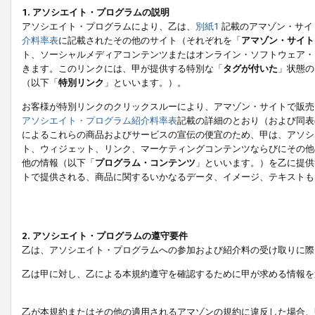
1. アソシエイト・プログラムの説明
アソシエイト・プログラムにより、乙は、
別紙1
記載のアマゾン・サイ
介料率表
に記載されたその他のサイト（それぞれを「
アマゾン・サイト
ト、ソーシャルメディアコンテンツまたはオンライン・ソフトウェア・
きます。このリンクには、甲が提供する特別な「
タグが付いた
」状態の
（以下「
特別リンク
」といいます。）。
お客様が特別リンクのクリックスルーにより、アマゾン・サイトで販売
アソシエイト・プログラム紹介料率表
記載の詳細のとおり（および同表
によるこれらの商品およびサービスの宣伝の便宜のため、甲は、アソシ
ト、ウィジェット、リンク、マーケティングコンテンツならびにその他
他の情報（以下「
プログラム・コンテンツ
」といいます。）を乙に提供
トで提供される、商品に関するいかなるデータ、イメージ、テキストも
2. アソシエイト・プログラムの遵守要件
乙は、アソシエイト・プログラムへの参加および紹介料の受け取りに際
乙は甲に対し、乙による本規約遵守を確認するために甲が求める情報を
乙が本規約またはその他の適用されるアマゾンの規約に違反した場合、