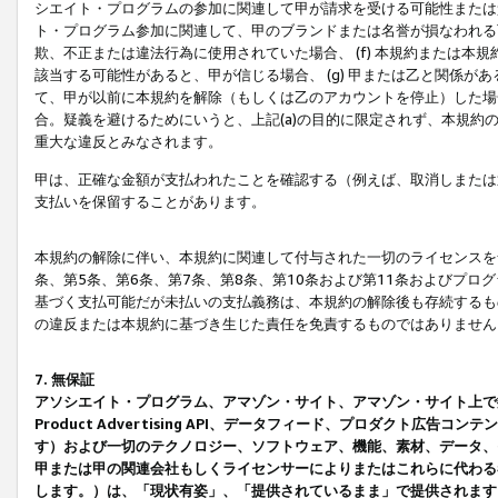
シエイト・プログラムの参加に関連して甲が請求を受ける可能性または責
ト・プログラム参加に関連して、甲のブランドまたは名誉が損なわれる可
欺、不正または違法行為に使用されていた場合、 (f) 本規約または
該当する可能性があると、甲が信じる場合、 (g) 甲または乙と関係
て、甲が以前に本規約を解除（もしくは乙のアカウントを停止）した場合
合。疑義を避けるためにいうと、上記(a)の目的に限定されず、本規約
重大な違反とみなされます。
甲は、正確な金額が支払われたことを確認する（例えば、取消しまたは
支払いを保留することがあります。
本規約の解除に伴い、本規約に関連して付与された一切のライセンスを
条、第5条、第6条、第7条、第8条、第10条および第11条およびプ
基づく支払可能だが未払いの支払義務は、本規約の解除後も存続するも
の違反または本規約に基づき生じた責任を免責するものではありません
7. 無保証
アソシエイト・プログラム、アマゾン・サイト、アマゾン・サイト上で
Product Advertising API、データフィード、プロダクト
す）および一切のテクノロジー、ソフトウェア、機能、素材、データ、
甲または甲の関連会社もしくライセンサーによりまたはこれらに代わる
します。）は、「現状有姿」、「提供されているまま」で提供されます