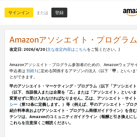
サインイン
登録
または
Amazonアソシエイト・プログラ
改定日: 2026/4/20
(
主な改定内容はこちら
をご覧ください。)
Amazonアソシエイト・プログラム参加者のための、Amazonウェブサ
申込者は
別紙1
に定める関係するアマゾンの法人（以下「
甲
」といいま
とができます。
甲のアソシエイト・マーケティング・プログラム（以下「アソシエイト
（以下、当該個人または企業を「乙」または「アソシエイト」といいま
変更せずに受け入れなければなりません。乙は、アソシエイト・サイト
シー
（第12条に定義します。）等（例えば、甲のアソシエイト・プロ
紹介料率表およびアソシエイト・プログラム商標ガイドライン）を含む本規
テンツは、Amazonのコミュニティガイドライン（報酬と引き換え
これらを注意深くご精読ください。