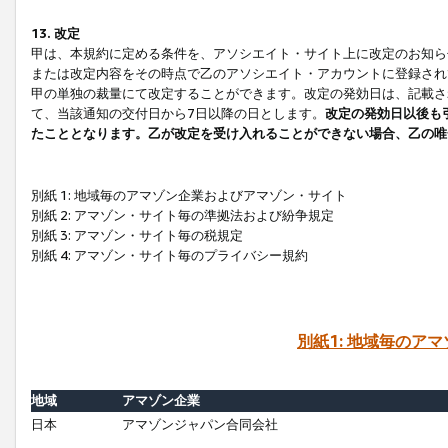
13. 改定
甲は、本規約に定める条件を、アソシエイト・サイト上に改定のお知ら
または改定内容をその時点で乙のアソシエイト・アカウントに登録され
甲の単独の裁量にて改定することができます。改定の発効日は、記載さ
て、当該通知の交付日から7日以降の日とします。
改定の発効日以後も
たこととなります。乙が改定を受け入れることができない場合、乙の唯
別紙 1: 地域毎のアマゾン企業およびアマゾン・サイト
別紙 2: アマゾン・サイト毎の準拠法および紛争規定
別紙 3: アマゾン・サイト毎の税規定
別紙 4: アマゾン・サイト毎のプライバシー規約
別紙1: 地域毎のア
地域
アマゾン企業
日本
アマゾンジャパン合同会社