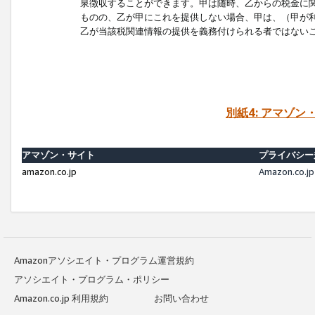
泉徴収することができます。甲は随時、乙からの税金に
ものの、乙が甲にこれを提供しない場合、甲は、（甲が
乙が当該税関連情報の提供を義務付けられる者ではない
別紙4: アマゾ
アマゾン・サイト
プライバシー
amazon.co.jp
Amazon.c
Amazonアソシエイト・プログラム運営規約
アソシエイト・プログラム・ポリシー
Amazon.co.jp 利用規約
お問い合わせ