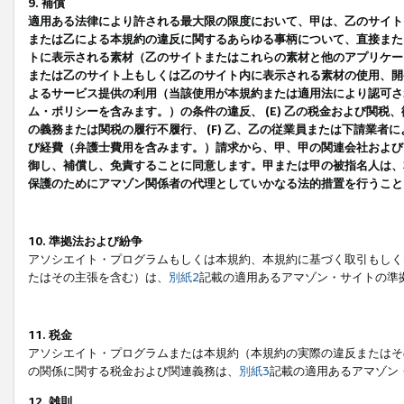
9. 補償
適用ある法律により許される最大限の限度において、甲は、乙のサイト
または乙による本規約の違反に関するあらゆる事柄について、直接または
トに表示される素材（乙のサイトまたはこれらの素材と他のアプリケーシ
または乙のサイト上もしくは乙のサイト内に表示される素材の使用、開発
よるサービス提供の利用（当該使用が本規約または適用法により認可され
ム・ポリシーを含みます。）の条件の違反、 (E) 乙の税金および関
の義務または関税の履行不履行、 (F) 乙、乙の従業員または下請業
び経費（弁護士費用を含みます。）請求から、甲、甲の関連会社および
御し、補償し、免責することに同意します。甲または甲の被指名人は、
保護のためにアマゾン関係者の代理としていかなる法的措置を行うこと
10. 準拠法および紛争
アソシエイト・プログラムもしくは本規約、本規約に基づく取引もしく
たはその主張を含む）は、
別紙2
記載の適用あるアマゾン・サイトの準
11. 税金
アソシエイト・プログラムまたは本規約（本規約の実際の違反またはそ
の関係に関する税金および関連義務は、
別紙3
記載の適用あるアマゾン
12. 雑則