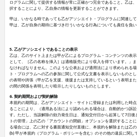
ログラムに関して提供する情報が常に正確かつ完全であること。乙は、
択することにより、乙自身の情報を更新することができます。
甲は、いかなる時であっても乙がアソシエイト・プログラムに関連して
甲は、乙が自身の期待に基づき行ういかなる行為についても責任を負い
5. 乙がアソシエイトであることの表示
乙は、乙のサイト上または甲が乙によるプログラム・コンテンツの表示ま
として、［乙の名称を挿入］は適格販売により収入を得ています。」ま
なければなりません。このような公表および適用法により求められる場
ト・プログラムへの乙の参加に関して公式な文書を表示しないものとし
の表明や誇張（甲が乙を支援、後援または支持しているという表明また
の間の関係を表明したり暗示したりしないものとします。
6. 契約期間および契約解除
本規約の期間は、乙がアソシエイト・サイトに登録または利用した時点
ることにより、（適用ある法により認められる場合は、自動的かつ訴訟
す。ただし、当該解除の効力発生日は、通知交付日から起算して7日後
トの管理」上の乙の「アカウントの閉鎖」オプションを選択することに
る場合には、乙に対する書面通知交付直後に、本規約を解除または乙のア
(b) 甲が本規約（プログラム・ポリシーを含む）のその他の違反に関し