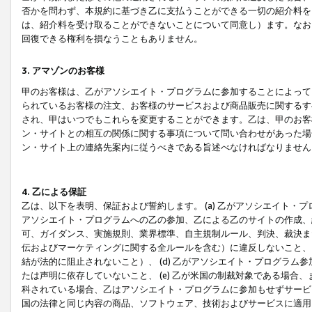
否かを問わず、本規約に基づき乙に支払うことができる一切の紹介料を
は、紹介料を受け取ることができないことについて同意し）ます。なお
回復できる権利を損なうこともありません。
3. アマゾンのお客様
甲のお客様は、乙がアソシエイト・プログラムに参加することによって
られているお客様の注文、お客様のサービスおよび商品販売に関するす
され、甲はいつでもこれらを変更することができます。乙は、甲のお客
ン・サイトとの相互の関係に関する事項について問い合わせがあった場
ン・サイト上の連絡先案内に従うべきである旨述べなければなりません
4. 乙による保証
乙は、以下を表明、保証および誓約します。 (a) 乙がアソシエイト・
アソシエイト・プログラムへの乙の参加、乙による乙のサイトの作成、
可、ガイダンス、実施規則、業界標準、自主規制ルール、判決、裁決ま
伝およびマーケティングに関する全ルールを含む）に違反しないこと、 
結が法的に阻止されないこと）、 (d) 乙がアソシエイト・プログラ
たは声明に依存していないこと、 (e) 乙が米国の制裁対象である場
科されている場合、乙はアソシエイト・プログラムに参加もせずサービス
国の法律と同じ内容の商品、ソフトウェア、技術およびサービスに適用さ