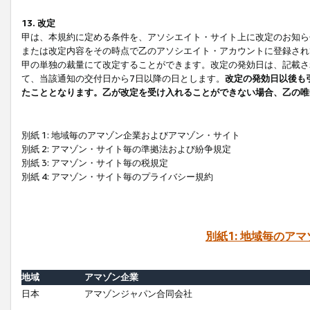
13. 改定
甲は、本規約に定める条件を、アソシエイト・サイト上に改定のお知ら
または改定内容をその時点で乙のアソシエイト・アカウントに登録され
甲の単独の裁量にて改定することができます。改定の発効日は、記載さ
て、当該通知の交付日から7日以降の日とします。
改定の発効日以後も
たこととなります。乙が改定を受け入れることができない場合、乙の唯
別紙 1: 地域毎のアマゾン企業およびアマゾン・サイト
別紙 2: アマゾン・サイト毎の準拠法および紛争規定
別紙 3: アマゾン・サイト毎の税規定
別紙 4: アマゾン・サイト毎のプライバシー規約
別紙1: 地域毎のア
地域
アマゾン企業
日本
アマゾンジャパン合同会社