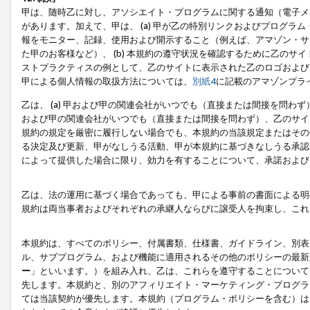
甲は、随時乙に対し、アソシエイト・プログラムに関する通知（電子メ
があります。加えて、甲は、 (a) 甲が乙の特別リンクおよびプログ
報をモニター、記録、使用および開示すること（例えば、アマゾン・サ
た甲のお客様など）、 (b) 本規約の遵守状況を確認するために乙のサイ
ストプラクティスの例として、乙のサイトに表示された乙のロゴおよび
甲による個人情報の取扱方法については、
別紙4
に記載のアマゾンプラ
乙は、 (a) 甲および甲の関連会社がいつでも（直接または間接を問わず
および甲の関連会社がいつでも（直接または間接を問わず）、乙のサイ
規約の規定を厳密に履行しない場合でも、本規約の当該規定またはその他
る決定及び更新、甲がなしうる活動、甲が本規約に基づきなしうる承認
によって提供した場合に限り、効力を有することについて、承諾および
乙は、法の運用に基づく場合であっても、甲による事前の書面による明
規約は両当事者およびそれぞれの承継人ならびに譲受人を拘束し、これ
本規約は、すべてのポリシー、付属書類、仕様書、ガイドライン、別表
ル、サブプログラム、および機能に適用されるその他のポリシーの最新
ー
」といいます。）を組み入れ、乙は、これらを遵守することについて
先します。本規約と、別のアフィリエイト・マーケティング・プログラ
ては当該契約が優先します。本規約（プログラム・ポリシーを含む）は