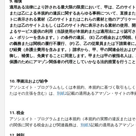
9. 補償
適用ある法律により許される最大限の限度において、甲は、乙のサイト
または乙による本規約の違反に関するあらゆる事柄について、直接または
トに表示される素材（乙のサイトまたはこれらの素材と他のアプリケーシ
または乙のサイト上もしくは乙のサイト内に表示される素材の使用、開発
よるサービス提供の利用（当該使用が本規約または適用法により認可され
ム・ポリシーを含みます。）の条件の違反、 (E) 乙の税金および関
の義務または関税の履行不履行、 (F) 乙、乙の従業員または下請業
び経費（弁護士費用を含みます。）請求から、甲、甲の関連会社および
御し、補償し、免責することに同意します。甲または甲の被指名人は、
保護のためにアマゾン関係者の代理としていかなる法的措置を行うこと
10. 準拠法および紛争
アソシエイト・プログラムもしくは本規約、本規約に基づく取引もしく
たはその主張を含む）は、
別紙2
記載の適用あるアマゾン・サイトの準
11. 税金
アソシエイト・プログラムまたは本規約（本規約の実際の違反またはそ
の関係に関する税金および関連義務は、
別紙3
記載の適用あるアマゾン
12. 雑則