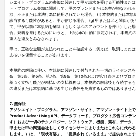
シエイト・プログラムの参加に関連して甲が請求を受ける可能性または責
ト・プログラム参加に関連して、甲のブランドまたは名誉が損なわれる可
欺、不正または違法行為に使用されていた場合、 (f) 本規約または
該当する可能性があると、甲が信じる場合、 (g) 甲または乙と関係
て、甲が以前に本規約を解除（もしくは乙のアカウントを停止）した場合
合。疑義を避けるためにいうと、上記(a)の目的に限定されず、本規約
重大な違反とみなされます。
甲は、正確な金額が支払われたことを確認する（例えば、取消しまたは
支払いを保留することがあります。
本規約の解除に伴い、本規約に関連して付与された一切のライセンスを
条、第5条、第6条、第7条、第8条、第10条および第11条およびプ
基づく支払可能だが未払いの支払義務は、本規約の解除後も存続するも
の違反または本規約に基づき生じた責任を免責するものではありません
7. 無保証
アソシエイト・プログラム、アマゾン・サイト、アマゾン・サイト上で
Product Advertising API、データフィード、プロダクト
す）および一切のテクノロジー、ソフトウェア、機能、素材、データ、
甲または甲の関連会社もしくライセンサーによりまたはこれらに代わる
します。）は、「現状有姿」、「提供されているまま」で提供されます