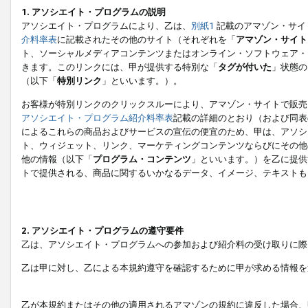
1. アソシエイト・プログラムの説明
アソシエイト・プログラムにより、乙は、
別紙1
記載のアマゾン・サイ
介料率表
に記載されたその他のサイト（それぞれを「
アマゾン・サイト
ト、ソーシャルメディアコンテンツまたはオンライン・ソフトウェア・
きます。このリンクには、甲が提供する特別な「
タグが付いた
」状態の
（以下「
特別リンク
」といいます。）。
お客様が特別リンクのクリックスルーにより、アマゾン・サイトで販売
アソシエイト・プログラム紹介料率表
記載の詳細のとおり（および同表
によるこれらの商品およびサービスの宣伝の便宜のため、甲は、アソシ
ト、ウィジェット、リンク、マーケティングコンテンツならびにその他
他の情報（以下「
プログラム・コンテンツ
」といいます。）を乙に提供
トで提供される、商品に関するいかなるデータ、イメージ、テキストも
2. アソシエイト・プログラムの遵守要件
乙は、アソシエイト・プログラムへの参加および紹介料の受け取りに際
乙は甲に対し、乙による本規約遵守を確認するために甲が求める情報を
乙が本規約またはその他の適用されるアマゾンの規約に違反した場合、