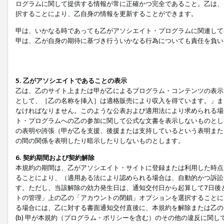
ログラムに関して提供する情報が常に正確かつ完全であること。乙は、
択することにより、乙自身の情報を更新することができます。
甲は、いかなる時であっても乙がアソシエイト・プログラムに関連して
甲は、乙が自身の期待に基づき行ういかなる行為についても責任を負い
5. 乙がアソシエイトであることの表示
乙は、乙のサイト上または甲が乙によるプログラム・コンテンツの表示ま
として、［乙の名称を挿入］は適格販売により収入を得ています。」ま
なければなりません。このような公表および適用法により求められる場
ト・プログラムへの乙の参加に関して公式な文書を表示しないものとし
の表明や誇張（甲が乙を支援、後援または支持しているという表明また
の間の関係を表明したり暗示したりしないものとします。
6. 契約期間および契約解除
本規約の期間は、乙がアソシエイト・サイトに登録または利用した時点
ることにより、（適用ある法により認められる場合は、自動的かつ訴訟
す。ただし、当該解除の効力発生日は、通知交付日から起算して7日後
トの管理」上の乙の「アカウントの閉鎖」オプションを選択することに
る場合には、乙に対する書面通知交付直後に、本規約を解除または乙のア
(b) 甲が本規約（プログラム・ポリシーを含む）のその他の違反に関し