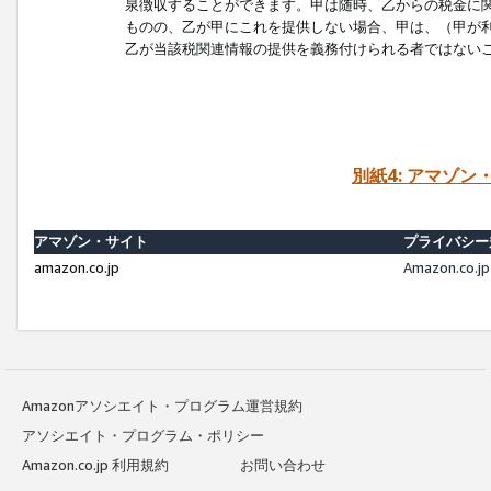
泉徴収することができます。甲は随時、乙からの税金に
ものの、乙が甲にこれを提供しない場合、甲は、（甲が
乙が当該税関連情報の提供を義務付けられる者ではない
別紙4: アマゾ
アマゾン・サイト
プライバシー
amazon.co.jp
Amazon.c
Amazonアソシエイト・プログラム運営規約
アソシエイト・プログラム・ポリシー
Amazon.co.jp 利用規約
お問い合わせ