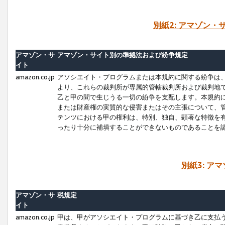
別紙2: アマゾン
アマゾン・サ
アマゾン・サイト別の準拠法および紛争規定
イト
amazon.co.jp
アソシエイト・プログラムまたは本規約に関する紛争は
より、これらの裁判所が専属的管轄裁判所および裁判地
乙と甲の間で生じうる一切の紛争を支配します。本規約
または財産権の実質的な侵害またはその主張について、
テンツにおける甲の権利は、特別、独自、顕著な特徴を
ったり十分に補填することができないものであることを
別紙3: ア
アマゾン・サ
税規定
イト
amazon.co.jp
甲は、甲がアソシエイト・プログラムに基づき乙に支払