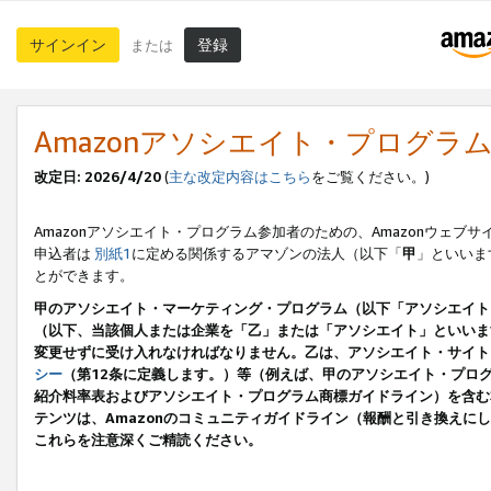
サインイン
登録
または
Amazonアソシエイト・プログラ
改定日: 2026/4/20
(
主な改定内容はこちら
をご覧ください。)
Amazonアソシエイト・プログラム参加者のための、Amazonウェブサ
申込者は
別紙1
に定める関係するアマゾンの法人（以下「
甲
」といいま
とができます。
甲のアソシエイト・マーケティング・プログラム（以下「アソシエイト
（以下、当該個人または企業を「乙」または「アソシエイト」といいま
変更せずに受け入れなければなりません。乙は、アソシエイト・サイト
シー
（第12条に定義します。）等（例えば、甲のアソシエイト・プロ
紹介料率表およびアソシエイト・プログラム商標ガイドライン）を含む本規
テンツは、Amazonのコミュニティガイドライン（報酬と引き換え
これらを注意深くご精読ください。