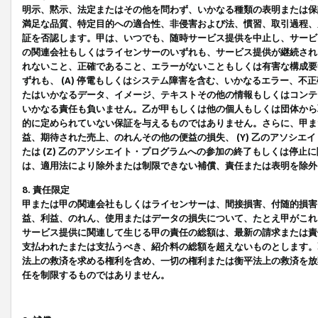
明示、黙示、法定またはその他を問わず、いかなる種類の表明または保
満足な品質、特定目的への適合性、非侵害および法、慣習、取引過程、
証を否認します。甲は、いつでも、随時サービス提供を中止し、サービ
の関連会社もしくはライセンサーのいずれも、サービス提供が継続され
れないこと、正確であること、エラーがないこともしくは有害な構成要
ずれも、 (A) 停電もしくはシステム障害を含む、いかなるエラー、不
たはいかなるデータ、イメージ、テキストその他の情報もしくはコンテ
いかなる責任も負いません。乙が甲もしくは他の個人もしくは団体から
的に定められていない保証を与えるものではありません。さらに、甲また
益、期待された売上、のれんその他の便益の損失、 (Y) 乙のアソシ
たは (Z) 乙のアソシエイト・プログラムへの参加の終了もしくは停
は、適用法により除外または制限できない補償、責任または表明を除外
8. 責任限定
甲または甲の関連会社もしくはライセンサーは、間接損害、付随的損害
益、利益、のれん、使用またはデータの損失について、たとえ甲がこれ
サービス提供に関連して生じる甲の責任の総額は、最新の請求または責
支払われたまたは支払うべき、紹介料の総額を超えないものとします。
法上の救済を求める権利を含め、一切の権利または衡平法上の救済を放
任を制限するものではありません。