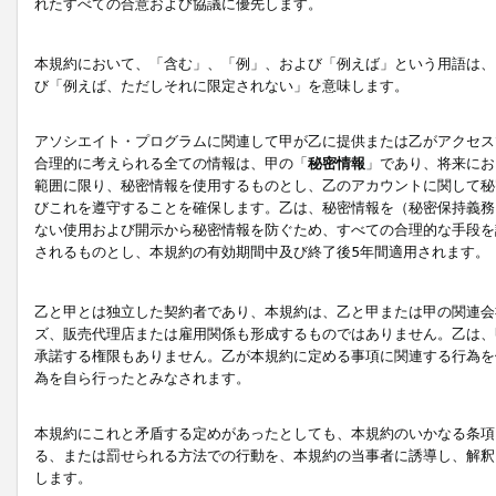
れたすべての合意および協議に優先します。
本規約において、「含む」、「例」、および「例えば」という用語は、
び「例えば、ただしそれに限定されない」を意味します。
アソシエイト・プログラムに関連して甲が乙に提供または乙がアクセス
合理的に考えられる全ての情報は、甲の「
秘密情報
」であり、将来にお
範囲に限り、秘密情報を使用するものとし、乙のアカウントに関して秘
びこれを遵守することを確保します。乙は、秘密情報を（秘密保持義務
ない使用および開示から秘密情報を防ぐため、すべての合理的な手段を
されるものとし、本規約の有効期間中及び終了後5年間適用されます。
乙と甲とは独立した契約者であり、本規約は、乙と甲または甲の関連会
ズ、販売代理店または雇用関係も形成するものではありません。乙は、
承諾する権限もありません。乙が本規約に定める事項に関連する行為を
為を自ら行ったとみなされます。
本規約にこれと矛盾する定めがあったとしても、本規約のいかなる条項
る、または罰せられる方法での行動を、本規約の当事者に誘導し、解釈
します。