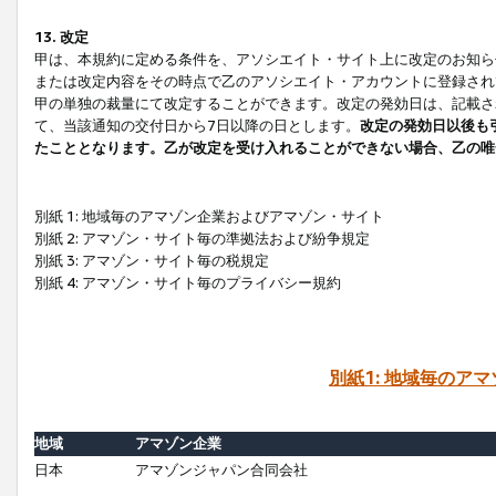
13. 改定
甲は、本規約に定める条件を、アソシエイト・サイト上に改定のお知ら
または改定内容をその時点で乙のアソシエイト・アカウントに登録され
甲の単独の裁量にて改定することができます。改定の発効日は、記載さ
て、当該通知の交付日から7日以降の日とします。
改定の発効日以後も
たこととなります。乙が改定を受け入れることができない場合、乙の唯
別紙 1: 地域毎のアマゾン企業およびアマゾン・サイト
別紙 2: アマゾン・サイト毎の準拠法および紛争規定
別紙 3: アマゾン・サイト毎の税規定
別紙 4: アマゾン・サイト毎のプライバシー規約
別紙1: 地域毎のア
地域
アマゾン企業
日本
アマゾンジャパン合同会社