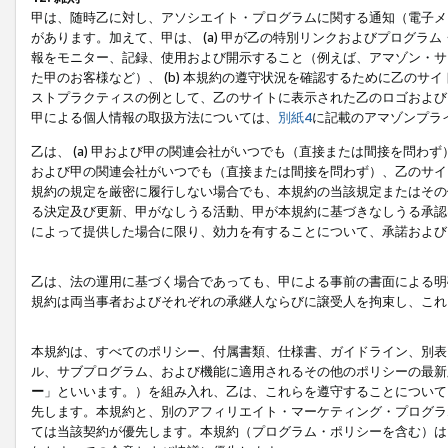
甲は、随時乙に対し、アソシエイト・プログラムに関する通知（電子メ
があります。加えて、甲は、 (a) 甲が乙の特別リンクおよびプログ
報をモニター、記録、使用および開示すること（例えば、アマゾン・サ
た甲のお客様など）、 (b) 本規約の遵守状況を確認するために乙のサイ
ストプラクティスの例として、乙のサイトに表示された乙のロゴおよび
甲による個人情報の取扱方法については、
別紙4
に記載のアマゾンプラ
乙は、 (a) 甲および甲の関連会社がいつでも（直接または間接を問わず
および甲の関連会社がいつでも（直接または間接を問わず）、乙のサイ
規約の規定を厳密に履行しない場合でも、本規約の当該規定またはその他
る決定及び更新、甲がなしうる活動、甲が本規約に基づきなしうる承認
によって提供した場合に限り、効力を有することについて、承諾および
乙は、法の運用に基づく場合であっても、甲による事前の書面による明
規約は両当事者およびそれぞれの承継人ならびに譲受人を拘束し、これ
本規約は、すべてのポリシー、付属書類、仕様書、ガイドライン、別表
ル、サブプログラム、および機能に適用されるその他のポリシーの最新
ー
」といいます。）を組み入れ、乙は、これらを遵守することについて
先します。本規約と、別のアフィリエイト・マーケティング・プログラ
ては当該契約が優先します。本規約（プログラム・ポリシーを含む）は