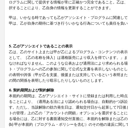
ログラムに関して提供する情報が常に正確かつ完全であること。乙は、
択することにより、乙自身の情報を更新することができます。
甲は、いかなる時であっても乙がアソシエイト・プログラムに関連して
甲は、乙が自身の期待に基づき行ういかなる行為についても責任を負い
5. 乙がアソシエイトであることの表示
乙は、乙のサイト上または甲が乙によるプログラム・コンテンツの表示ま
として、［乙の名称を挿入］は適格販売により収入を得ています。」ま
なければなりません。このような公表および適用法により求められる場
ト・プログラムへの乙の参加に関して公式な文書を表示しないものとし
の表明や誇張（甲が乙を支援、後援または支持しているという表明また
の間の関係を表明したり暗示したりしないものとします。
6. 契約期間および契約解除
本規約の期間は、乙がアソシエイト・サイトに登録または利用した時点
ることにより、（適用ある法により認められる場合は、自動的かつ訴訟
す。ただし、当該解除の効力発生日は、通知交付日から起算して7日後
トの管理」上の乙の「アカウントの閉鎖」オプションを選択することに
る場合には、乙に対する書面通知交付直後に、本規約を解除または乙のア
(b) 甲が本規約（プログラム・ポリシーを含む）のその他の違反に関し