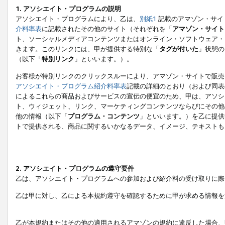
1. アソシエイト・プログラムの説明
アソシエイト・プログラムにより、乙は、
別紙1
記載のアマゾン・サイ
介料率表
に記載されたその他のサイト（それぞれを「
アマゾン・サイト
ト、ソーシャルメディアコンテンツまたはオンライン・ソフトウェア・
きます。このリンクには、甲が提供する特別な「
タグが付いた
」状態の
（以下「
特別リンク
」といいます。）。
お客様が特別リンクのクリックスルーにより、アマゾン・サイトで販売
アソシエイト・プログラム紹介料率表
記載の詳細のとおり（および同表
によるこれらの商品およびサービスの宣伝の便宜のため、甲は、アソシ
ト、ウィジェット、リンク、マーケティングコンテンツならびにその他
他の情報（以下「
プログラム・コンテンツ
」といいます。）を乙に提供
トで提供される、商品に関するいかなるデータ、イメージ、テキストも
2. アソシエイト・プログラムの遵守要件
乙は、アソシエイト・プログラムへの参加および紹介料の受け取りに際
乙は甲に対し、乙による本規約遵守を確認するために甲が求める情報を
乙が本規約またはその他の適用されるアマゾンの規約に違反した場合、