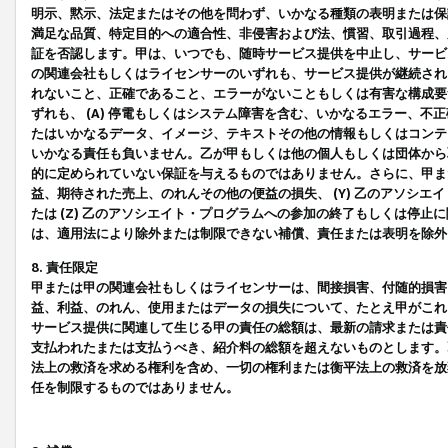
明示、黙示、法定またはその他を問わず、いかなる種類の表明または保
満足な品質、特定目的への適合性、非侵害および法、慣習、取引過程、
証を否認します。甲は、いつでも、随時サービス提供を中止し、サービ
の関連会社もしくはライセンサーのいずれも、サービス提供が継続され
れないこと、正確であること、エラーがないこともしくは有害な構成要
ずれも、 (A) 停電もしくはシステム障害を含む、いかなるエラー、不
たはいかなるデータ、イメージ、テキストその他の情報もしくはコンテ
いかなる責任も負いません。乙が甲もしくは他の個人もしくは団体から
的に定められていない保証を与えるものではありません。さらに、甲また
益、期待された売上、のれんその他の便益の損失、 (Y) 乙のアソシ
たは (Z) 乙のアソシエイト・プログラムへの参加の終了もしくは停
は、適用法により除外または制限できない補償、責任または表明を除外
8. 責任限定
甲または甲の関連会社もしくはライセンサーは、間接損害、付随的損害
益、利益、のれん、使用またはデータの損失について、たとえ甲がこれ
サービス提供に関連して生じる甲の責任の総額は、最新の請求または責
支払われたまたは支払うべき、紹介料の総額を超えないものとします。
法上の救済を求める権利を含め、一切の権利または衡平法上の救済を放
任を制限するものではありません。