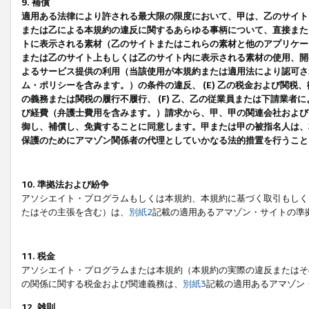
9. 補償
適用ある法律により許される最大限の限度において、甲は、乙のサイト
または乙による本規約の違反に関するあらゆる事柄について、直接または
トに表示される素材（乙のサイトまたはこれらの素材と他のアプリケーシ
または乙のサイト上もしくは乙のサイト内に表示される素材の使用、開発
よるサービス提供の利用（当該使用が本規約または適用法により認可され
ム・ポリシーを含みます。）の条件の違反、 (E) 乙の税金および関
の義務または関税の履行不履行、 (F) 乙、乙の従業員または下請業
び経費（弁護士費用を含みます。）請求から、甲、甲の関連会社および
御し、補償し、免責することに同意します。甲または甲の被指名人は、
保護のためにアマゾン関係者の代理としていかなる法的措置を行うこと
10. 準拠法および紛争
アソシエイト・プログラムもしくは本規約、本規約に基づく取引もしく
たはその主張を含む）は、
別紙2
記載の適用あるアマゾン・サイトの準
11. 税金
アソシエイト・プログラムまたは本規約（本規約の実際の違反またはそ
の関係に関する税金および関連義務は、
別紙3
記載の適用あるアマゾン
12. 雑則