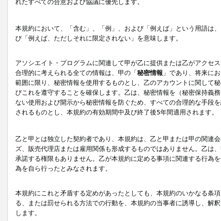
れたすべての合意および協議に優先します。
本規約において、「含む」、「例」、および「例えば」という用語は、
び「例えば、ただしそれに限定されない」を意味します。
アソシエイト・プログラムに関連して甲が乙に提供または乙がアクセス
合理的に考えられる全ての情報は、甲の「
秘密情報
」であり、将来にお
範囲に限り、秘密情報を使用するものとし、乙のアカウントに関して秘
びこれを遵守することを確保します。乙は、秘密情報を（秘密保持義務
ない使用および開示から秘密情報を防ぐため、すべての合理的な手段を
されるものとし、本規約の有効期間中及び終了後5年間適用されます。
乙と甲とは独立した契約者であり、本規約は、乙と甲または甲の関連会
ズ、販売代理店または雇用関係も形成するものではありません。乙は、
承諾する権限もありません。乙が本規約に定める事項に関連する行為を
為を自ら行ったとみなされます。
本規約にこれと矛盾する定めがあったとしても、本規約のいかなる条項
る、または罰せられる方法での行動を、本規約の当事者に誘導し、解釈
します。