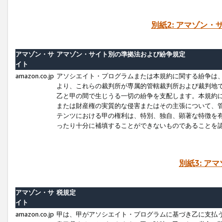
別紙2: アマゾン
アマゾン・サ
アマゾン・サイト別の準拠法および紛争規定
イト
amazon.co.jp
アソシエイト・プログラムまたは本規約に関する紛争は
より、これらの裁判所が専属的管轄裁判所および裁判地
乙と甲の間で生じうる一切の紛争を支配します。本規約
または財産権の実質的な侵害またはその主張について、
テンツにおける甲の権利は、特別、独自、顕著な特徴を
ったり十分に補填することができないものであることを
別紙3: ア
アマゾン・サ
税規定
イト
amazon.co.jp
甲は、甲がアソシエイト・プログラムに基づき乙に支払