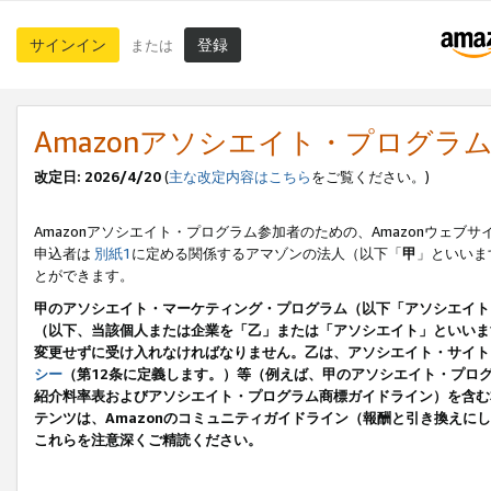
サインイン
登録
または
Amazonアソシエイト・プログラ
改定日: 2026/4/20
(
主な改定内容はこちら
をご覧ください。)
Amazonアソシエイト・プログラム参加者のための、Amazonウェブサ
申込者は
別紙1
に定める関係するアマゾンの法人（以下「
甲
」といいま
とができます。
甲のアソシエイト・マーケティング・プログラム（以下「アソシエイト
（以下、当該個人または企業を「乙」または「アソシエイト」といいま
変更せずに受け入れなければなりません。乙は、アソシエイト・サイト
シー
（第12条に定義します。）等（例えば、甲のアソシエイト・プロ
紹介料率表およびアソシエイト・プログラム商標ガイドライン）を含む本規
テンツは、Amazonのコミュニティガイドライン（報酬と引き換え
これらを注意深くご精読ください。