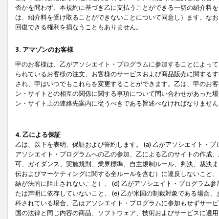
否かを問わず、本規約に基づき乙に支払うことができる一切の紹介料を
は、紹介料を受け取ることができないことについて同意し）ます。なお
回復できる権利を損なうこともありません。
3. アマゾンのお客様
甲のお客様は、乙がアソシエイト・プログラムに参加することによって
られているお客様の注文、お客様のサービスおよび商品販売に関するす
され、甲はいつでもこれらを変更することができます。乙は、甲のお客
ン・サイトとの相互の関係に関する事項について問い合わせがあった場
ン・サイト上の連絡先案内に従うべきである旨述べなければなりません
4. 乙による保証
乙は、以下を表明、保証および誓約します。 (a) 乙がアソシエイト・
アソシエイト・プログラムへの乙の参加、乙による乙のサイトの作成、
可、ガイダンス、実施規則、業界標準、自主規制ルール、判決、裁決ま
伝およびマーケティングに関する全ルールを含む）に違反しないこと、 
結が法的に阻止されないこと）、 (d) 乙がアソシエイト・プログラ
たは声明に依存していないこと、 (e) 乙が米国の制裁対象である場
科されている場合、乙はアソシエイト・プログラムに参加もせずサービス
国の法律と同じ内容の商品、ソフトウェア、技術およびサービスに適用さ