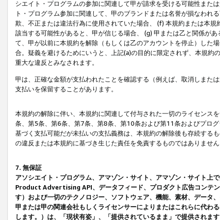
シエイト・プログラムの参加に関連して甲が請求を受ける可能性または責
ト・プログラム参加に関連して、甲のブランドまたは名誉が損なわれる可
欺、不正または違法行為に使用されていた場合、 (f) 本規約または
該当する可能性があると、甲が信じる場合、 (g) 甲または乙と関係
て、甲が以前に本規約を解除（もしくは乙のアカウントを停止）した場合
合。疑義を避けるためにいうと、上記(a)の目的に限定されず、本規約
重大な違反とみなされます。
甲は、正確な金額が支払われたことを確認する（例えば、取消しまたは
支払いを保留することがあります。
本規約の解除に伴い、本規約に関連して付与された一切のライセンスを
条、第5条、第6条、第7条、第8条、第10条および第11条およびプ
基づく支払可能だが未払いの支払義務は、本規約の解除後も存続するも
の違反または本規約に基づき生じた責任を免責するものではありません
7. 無保証
アソシエイト・プログラム、アマゾン・サイト、アマゾン・サイト上で
Product Advertising API、データフィード、プロダクト
す）および一切のテクノロジー、ソフトウェア、機能、素材、データ、
甲または甲の関連会社もしくライセンサーによりまたはこれらに代わる
します。）は、「現状有姿」、「提供されているまま」で提供されます