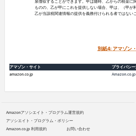
泉徴収することができます。甲は随時、乙からの税金に
ものの、乙が甲にこれを提供しない場合、甲は、（甲が
乙が当該税関連情報の提供を義務付けられる者ではない
別紙4: アマゾ
アマゾン・サイト
プライバシー
amazon.co.jp
Amazon.c
Amazonアソシエイト・プログラム運営規約
アソシエイト・プログラム・ポリシー
Amazon.co.jp 利用規約
お問い合わせ