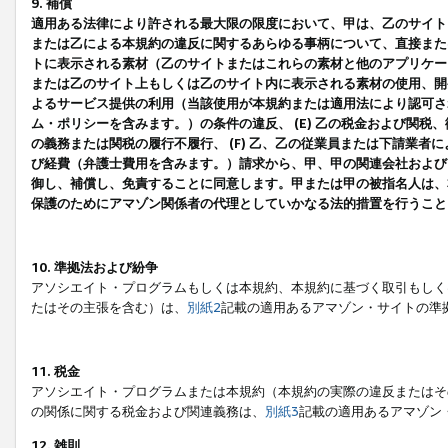
9. 補償
適用ある法律により許される最大限の限度において、甲は、乙のサイト
または乙による本規約の違反に関するあらゆる事柄について、直接または
トに表示される素材（乙のサイトまたはこれらの素材と他のアプリケーシ
または乙のサイト上もしくは乙のサイト内に表示される素材の使用、開発
よるサービス提供の利用（当該使用が本規約または適用法により認可され
ム・ポリシーを含みます。）の条件の違反、 (E) 乙の税金および関
の義務または関税の履行不履行、 (F) 乙、乙の従業員または下請業
び経費（弁護士費用を含みます。）請求から、甲、甲の関連会社および
御し、補償し、免責することに同意します。甲または甲の被指名人は、
保護のためにアマゾン関係者の代理としていかなる法的措置を行うこと
10. 準拠法および紛争
アソシエイト・プログラムもしくは本規約、本規約に基づく取引もしく
たはその主張を含む）は、
別紙2
記載の適用あるアマゾン・サイトの準
11. 税金
アソシエイト・プログラムまたは本規約（本規約の実際の違反またはそ
の関係に関する税金および関連義務は、
別紙3
記載の適用あるアマゾン
12. 雑則