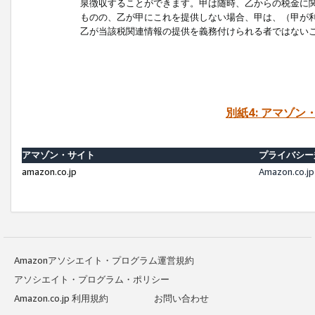
泉徴収することができます。甲は随時、乙からの税金に
ものの、乙が甲にこれを提供しない場合、甲は、（甲が
乙が当該税関連情報の提供を義務付けられる者ではない
別紙4: アマゾ
アマゾン・サイト
プライバシー
amazon.co.jp
Amazon.c
Amazonアソシエイト・プログラム運営規約
アソシエイト・プログラム・ポリシー
Amazon.co.jp 利用規約
お問い合わせ