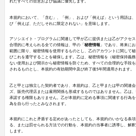
れたすべての合意および協議に優先します。
本規約において、「含む」、「例」、および「例えば」という用語は、
び「例えば、ただしそれに限定されない」を意味します。
アソシエイト・プログラムに関連して甲が乙に提供または乙がアクセス
合理的に考えられる全ての情報は、甲の「
秘密情報
」であり、将来にお
範囲に限り、秘密情報を使用するものとし、乙のアカウントに関して秘
びこれを遵守することを確保します。乙は、秘密情報を（秘密保持義務
ない使用および開示から秘密情報を防ぐため、すべての合理的な手段を
されるものとし、本規約の有効期間中及び終了後5年間適用されます。
乙と甲とは独立した契約者であり、本規約は、乙と甲または甲の関連会
ズ、販売代理店または雇用関係も形成するものではありません。乙は、
承諾する権限もありません。乙が本規約に定める事項に関連する行為を
為を自ら行ったとみなされます。
本規約にこれと矛盾する定めがあったとしても、本規約のいかなる条項
る、または罰せられる方法での行動を、本規約の当事者に誘導し、解釈
します。