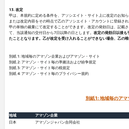
13. 改定
甲は、本規約に定める条件を、アソシエイト・サイト上に改定のお知ら
または改定内容をその時点で乙のアソシエイト・アカウントに登録され
甲の単独の裁量にて改定することができます。改定の発効日は、記載さ
て、当該通知の交付日から7日以降の日とします。
改定の発効日以後も
たこととなります。乙が改定を受け入れることができない場合、乙の唯
別紙 1: 地域毎のアマゾン企業およびアマゾン・サイト
別紙 2: アマゾン・サイト毎の準拠法および紛争規定
別紙 3: アマゾン・サイト毎の税規定
別紙 4: アマゾン・サイト毎のプライバシー規約
別紙1: 地域毎のア
地域
アマゾン企業
日本
アマゾンジャパン合同会社