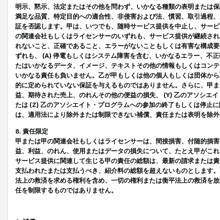
明示、黙示、法定またはその他を問わず、いかなる種類の表明または保
満足な品質、特定目的への適合性、非侵害および法、慣習、取引過程、
証を否認します。甲は、いつでも、随時サービス提供を中止し、サービ
の関連会社もしくはライセンサーのいずれも、サービス提供が継続され
れないこと、正確であること、エラーがないこともしくは有害な構成要
ずれも、 (A) 停電もしくはシステム障害を含む、いかなるエラー、不
たはいかなるデータ、イメージ、テキストその他の情報もしくはコンテ
いかなる責任も負いません。乙が甲もしくは他の個人もしくは団体から
的に定められていない保証を与えるものではありません。さらに、甲また
益、期待された売上、のれんその他の便益の損失、 (Y) 乙のアソシ
たは (Z) 乙のアソシエイト・プログラムへの参加の終了もしくは停
は、適用法により除外または制限できない補償、責任または表明を除外
8. 責任限定
甲または甲の関連会社もしくはライセンサーは、間接損害、付随的損害
益、利益、のれん、使用またはデータの損失について、たとえ甲がこれ
サービス提供に関連して生じる甲の責任の総額は、最新の請求または責
支払われたまたは支払うべき、紹介料の総額を超えないものとします。
法上の救済を求める権利を含め、一切の権利または衡平法上の救済を放
任を制限するものではありません。