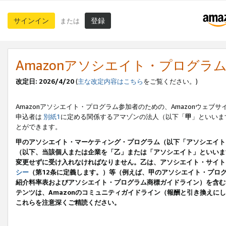
サインイン
登録
または
Amazonアソシエイト・プログラ
改定日: 2026/4/20
(
主な改定内容はこちら
をご覧ください。)
Amazonアソシエイト・プログラム参加者のための、Amazonウェブサ
申込者は
別紙1
に定める関係するアマゾンの法人（以下「
甲
」といいま
とができます。
甲のアソシエイト・マーケティング・プログラム（以下「アソシエイト
（以下、当該個人または企業を「乙」または「アソシエイト」といいま
変更せずに受け入れなければなりません。乙は、アソシエイト・サイト
シー
（第12条に定義します。）等（例えば、甲のアソシエイト・プロ
紹介料率表およびアソシエイト・プログラム商標ガイドライン）を含む本規
テンツは、Amazonのコミュニティガイドライン（報酬と引き換え
これらを注意深くご精読ください。