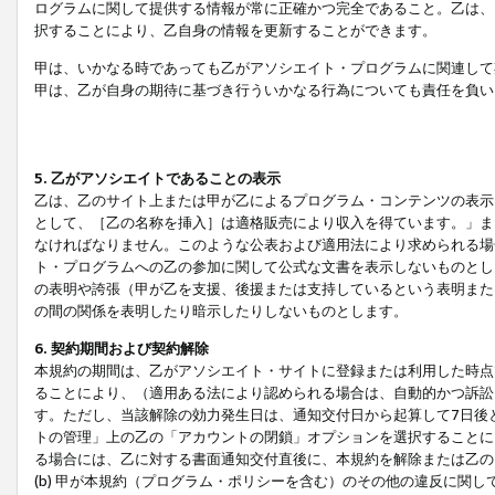
ログラムに関して提供する情報が常に正確かつ完全であること。乙は、
択することにより、乙自身の情報を更新することができます。
甲は、いかなる時であっても乙がアソシエイト・プログラムに関連して
甲は、乙が自身の期待に基づき行ういかなる行為についても責任を負い
5. 乙がアソシエイトであることの表示
乙は、乙のサイト上または甲が乙によるプログラム・コンテンツの表示ま
として、［乙の名称を挿入］は適格販売により収入を得ています。」ま
なければなりません。このような公表および適用法により求められる場
ト・プログラムへの乙の参加に関して公式な文書を表示しないものとし
の表明や誇張（甲が乙を支援、後援または支持しているという表明また
の間の関係を表明したり暗示したりしないものとします。
6. 契約期間および契約解除
本規約の期間は、乙がアソシエイト・サイトに登録または利用した時点
ることにより、（適用ある法により認められる場合は、自動的かつ訴訟
す。ただし、当該解除の効力発生日は、通知交付日から起算して7日後
トの管理」上の乙の「アカウントの閉鎖」オプションを選択することに
る場合には、乙に対する書面通知交付直後に、本規約を解除または乙のア
(b) 甲が本規約（プログラム・ポリシーを含む）のその他の違反に関し