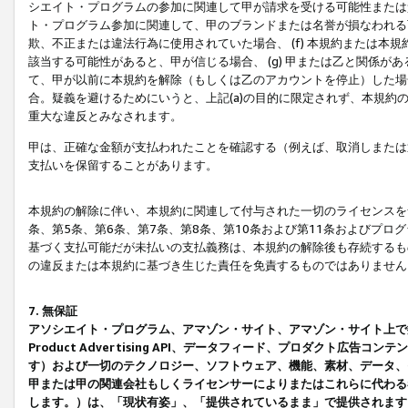
シエイト・プログラムの参加に関連して甲が請求を受ける可能性または責
ト・プログラム参加に関連して、甲のブランドまたは名誉が損なわれる可
欺、不正または違法行為に使用されていた場合、 (f) 本規約または
該当する可能性があると、甲が信じる場合、 (g) 甲または乙と関係
て、甲が以前に本規約を解除（もしくは乙のアカウントを停止）した場合
合。疑義を避けるためにいうと、上記(a)の目的に限定されず、本規約
重大な違反とみなされます。
甲は、正確な金額が支払われたことを確認する（例えば、取消しまたは
支払いを保留することがあります。
本規約の解除に伴い、本規約に関連して付与された一切のライセンスを
条、第5条、第6条、第7条、第8条、第10条および第11条およびプ
基づく支払可能だが未払いの支払義務は、本規約の解除後も存続するも
の違反または本規約に基づき生じた責任を免責するものではありません
7. 無保証
アソシエイト・プログラム、アマゾン・サイト、アマゾン・サイト上で
Product Advertising API、データフィード、プロダクト
す）および一切のテクノロジー、ソフトウェア、機能、素材、データ、
甲または甲の関連会社もしくライセンサーによりまたはこれらに代わる
します。）は、「現状有姿」、「提供されているまま」で提供されます