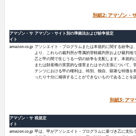
別紙2: アマゾン
アマゾン・サ
アマゾン・サイト別の準拠法および紛争規定
イト
amazon.co.jp
アソシエイト・プログラムまたは本規約に関する紛争は
より、これらの裁判所が専属的管轄裁判所および裁判地
乙と甲の間で生じうる一切の紛争を支配します。本規約
または財産権の実質的な侵害またはその主張について、
テンツにおける甲の権利は、特別、独自、顕著な特徴を
ったり十分に補填することができないものであることを
別紙3: ア
アマゾン・サ
税規定
イト
amazon.co.jp
甲は、甲がアソシエイト・プログラムに基づき乙に支払