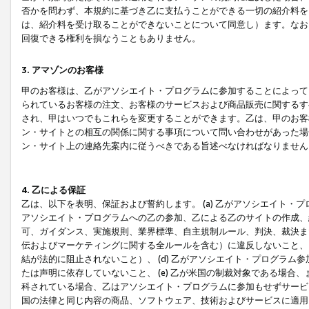
否かを問わず、本規約に基づき乙に支払うことができる一切の紹介料を
は、紹介料を受け取ることができないことについて同意し）ます。なお
回復できる権利を損なうこともありません。
3. アマゾンのお客様
甲のお客様は、乙がアソシエイト・プログラムに参加することによって
られているお客様の注文、お客様のサービスおよび商品販売に関するす
され、甲はいつでもこれらを変更することができます。乙は、甲のお客
ン・サイトとの相互の関係に関する事項について問い合わせがあった場
ン・サイト上の連絡先案内に従うべきである旨述べなければなりません
4. 乙による保証
乙は、以下を表明、保証および誓約します。 (a) 乙がアソシエイト・
アソシエイト・プログラムへの乙の参加、乙による乙のサイトの作成、
可、ガイダンス、実施規則、業界標準、自主規制ルール、判決、裁決ま
伝およびマーケティングに関する全ルールを含む）に違反しないこと、 
結が法的に阻止されないこと）、 (d) 乙がアソシエイト・プログラ
たは声明に依存していないこと、 (e) 乙が米国の制裁対象である場
科されている場合、乙はアソシエイト・プログラムに参加もせずサービス
国の法律と同じ内容の商品、ソフトウェア、技術およびサービスに適用さ