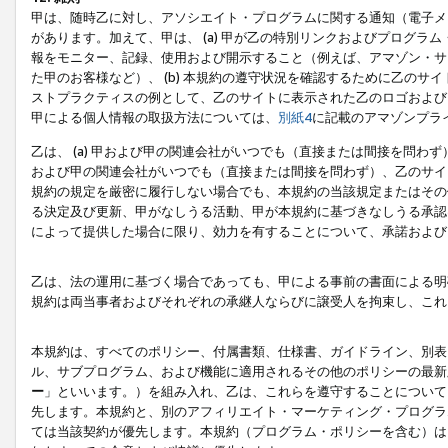
甲は、随時乙に対し、アソシエイト・プログラムに関する通知（電子メ
があります。加えて、甲は、 (a) 甲が乙の特別リンクおよびプログ
報をモニター、記録、使用および開示すること（例えば、アマゾン・サ
た甲のお客様など）、 (b) 本規約の遵守状況を確認するために乙のサイ
ストプラクティスの例として、乙のサイトに表示された乙のロゴおよび
甲による個人情報の取扱方法については、
別紙4
に記載のアマゾンプラ
乙は、 (a) 甲および甲の関連会社がいつでも（直接または間接を問わず
および甲の関連会社がいつでも（直接または間接を問わず）、乙のサイ
規約の規定を厳密に履行しない場合でも、本規約の当該規定またはその他
る決定及び更新、甲がなしうる活動、甲が本規約に基づきなしうる承認
によって提供した場合に限り、効力を有することについて、承諾および
乙は、法の運用に基づく場合であっても、甲による事前の書面による明
規約は両当事者およびそれぞれの承継人ならびに譲受人を拘束し、これ
本規約は、すべてのポリシー、付属書類、仕様書、ガイドライン、別表
ル、サブプログラム、および機能に適用されるその他のポリシーの最新
ー
」といいます。）を組み入れ、乙は、これらを遵守することについて
先します。本規約と、別のアフィリエイト・マーケティング・プログラ
ては当該契約が優先します。本規約（プログラム・ポリシーを含む）は