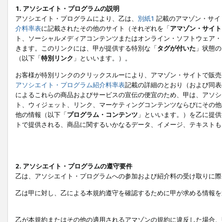
1. アソシエイト・プログラムの説明
アソシエイト・プログラムにより、乙は、
別紙1
記載のアマゾン・サイ
介料率表
に記載されたその他のサイト（それぞれを「
アマゾン・サイト
ト、ソーシャルメディアコンテンツまたはオンライン・ソフトウェア・
きます。このリンクには、甲が提供する特別な「
タグが付いた
」状態の
（以下「
特別リンク
」といいます。）。
お客様が特別リンクのクリックスルーにより、アマゾン・サイトで販売
アソシエイト・プログラム紹介料率表
記載の詳細のとおり（および同表
によるこれらの商品およびサービスの宣伝の便宜のため、甲は、アソシ
ト、ウィジェット、リンク、マーケティングコンテンツならびにその他
他の情報（以下「
プログラム・コンテンツ
」といいます。）を乙に提供
トで提供される、商品に関するいかなるデータ、イメージ、テキストも
2. アソシエイト・プログラムの遵守要件
乙は、アソシエイト・プログラムへの参加および紹介料の受け取りに際
乙は甲に対し、乙による本規約遵守を確認するために甲が求める情報を
乙が本規約またはその他の適用されるアマゾンの規約に違反した場合、