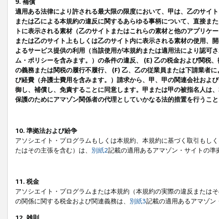
9. 補償
適用ある法律により許される最大限の限度において、甲は、乙のサイト
または乙による本規約の違反に関するあらゆる事柄について、直接または
トに表示される素材（乙のサイトまたはこれらの素材と他のアプリケーシ
または乙のサイト上もしくは乙のサイト内に表示される素材の使用、開発
よるサービス提供の利用（当該使用が本規約または適用法により認可され
ム・ポリシーを含みます。）の条件の違反、 (E) 乙の税金および関
の義務または関税の履行不履行、 (F) 乙、乙の従業員または下請業
び経費（弁護士費用を含みます。）請求から、甲、甲の関連会社および
御し、補償し、免責することに同意します。甲または甲の被指名人は、
保護のためにアマゾン関係者の代理としていかなる法的措置を行うこと
10. 準拠法および紛争
アソシエイト・プログラムもしくは本規約、本規約に基づく取引もしく
たはその主張を含む）は、
別紙2
記載の適用あるアマゾン・サイトの準
11. 税金
アソシエイト・プログラムまたは本規約（本規約の実際の違反またはそ
の関係に関する税金および関連義務は、
別紙3
記載の適用あるアマゾン
12. 雑則