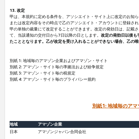
13. 改定
甲は、本規約に定める条件を、アソシエイト・サイト上に改定のお知ら
または改定内容をその時点で乙のアソシエイト・アカウントに登録され
甲の単独の裁量にて改定することができます。改定の発効日は、記載さ
て、当該通知の交付日から7日以降の日とします。
改定の発効日以後も
たこととなります。乙が改定を受け入れることができない場合、乙の唯
別紙 1: 地域毎のアマゾン企業およびアマゾン・サイト
別紙 2: アマゾン・サイト毎の準拠法および紛争規定
別紙 3: アマゾン・サイト毎の税規定
別紙 4: アマゾン・サイト毎のプライバシー規約
別紙1: 地域毎のア
地域
アマゾン企業
日本
アマゾンジャパン合同会社