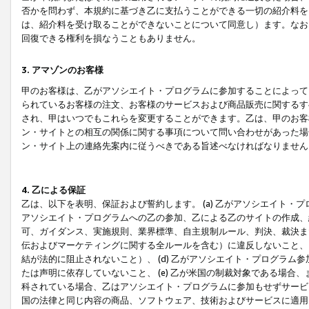
否かを問わず、本規約に基づき乙に支払うことができる一切の紹介料を
は、紹介料を受け取ることができないことについて同意し）ます。なお
回復できる権利を損なうこともありません。
3. アマゾンのお客様
甲のお客様は、乙がアソシエイト・プログラムに参加することによって
られているお客様の注文、お客様のサービスおよび商品販売に関するす
され、甲はいつでもこれらを変更することができます。乙は、甲のお客
ン・サイトとの相互の関係に関する事項について問い合わせがあった場
ン・サイト上の連絡先案内に従うべきである旨述べなければなりません
4. 乙による保証
乙は、以下を表明、保証および誓約します。 (a) 乙がアソシエイト・
アソシエイト・プログラムへの乙の参加、乙による乙のサイトの作成、
可、ガイダンス、実施規則、業界標準、自主規制ルール、判決、裁決ま
伝およびマーケティングに関する全ルールを含む）に違反しないこと、 
結が法的に阻止されないこと）、 (d) 乙がアソシエイト・プログラ
たは声明に依存していないこと、 (e) 乙が米国の制裁対象である場
科されている場合、乙はアソシエイト・プログラムに参加もせずサービス
国の法律と同じ内容の商品、ソフトウェア、技術およびサービスに適用さ