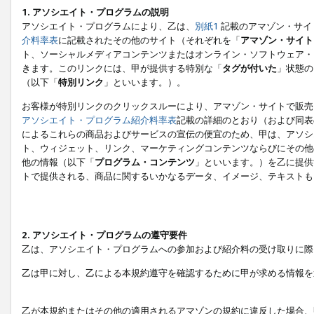
1. アソシエイト・プログラムの説明
アソシエイト・プログラムにより、乙は、
別紙1
記載のアマゾン・サイ
介料率表
に記載されたその他のサイト（それぞれを「
アマゾン・サイト
ト、ソーシャルメディアコンテンツまたはオンライン・ソフトウェア・
きます。このリンクには、甲が提供する特別な「
タグが付いた
」状態の
（以下「
特別リンク
」といいます。）。
お客様が特別リンクのクリックスルーにより、アマゾン・サイトで販売
アソシエイト・プログラム紹介料率表
記載の詳細のとおり（および同表
によるこれらの商品およびサービスの宣伝の便宜のため、甲は、アソシ
ト、ウィジェット、リンク、マーケティングコンテンツならびにその他
他の情報（以下「
プログラム・コンテンツ
」といいます。）を乙に提供
トで提供される、商品に関するいかなるデータ、イメージ、テキストも
2. アソシエイト・プログラムの遵守要件
乙は、アソシエイト・プログラムへの参加および紹介料の受け取りに際
乙は甲に対し、乙による本規約遵守を確認するために甲が求める情報を
乙が本規約またはその他の適用されるアマゾンの規約に違反した場合、