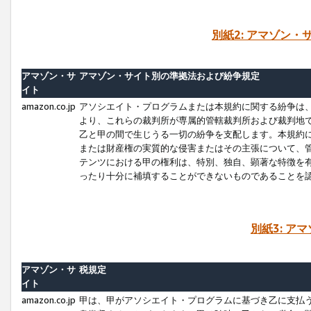
別紙2: アマゾン
アマゾン・サ
アマゾン・サイト別の準拠法および紛争規定
イト
amazon.co.jp
アソシエイト・プログラムまたは本規約に関する紛争は
より、これらの裁判所が専属的管轄裁判所および裁判地
乙と甲の間で生じうる一切の紛争を支配します。本規約
または財産権の実質的な侵害またはその主張について、
テンツにおける甲の権利は、特別、独自、顕著な特徴を
ったり十分に補填することができないものであることを
別紙3: ア
アマゾン・サ
税規定
イト
amazon.co.jp
甲は、甲がアソシエイト・プログラムに基づき乙に支払