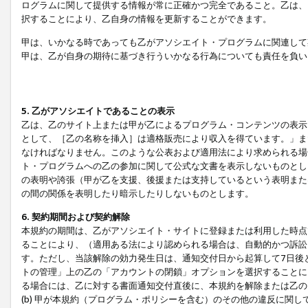
ログラムに関して提供する情報が常に正確かつ完全であること。乙は、
択することにより、乙自身の情報を更新することができます。
甲は、いかなる時であっても乙がアソシエイト・プログラムに関連して
甲は、乙が自身の期待に基づき行ういかなる行為についても責任を負い
5. 乙がアソシエイトであることの表示
乙は、乙のサイト上または甲が乙によるプログラム・コンテンツの表示ま
として、［乙の名称を挿入］は適格販売により収入を得ています。」ま
なければなりません。このような公表および適用法により求められる場
ト・プログラムへの乙の参加に関して公式な文書を表示しないものとし
の表明や誇張（甲が乙を支援、後援または支持しているという表明また
の間の関係を表明したり暗示したりしないものとします。
6. 契約期間および契約解除
本規約の期間は、乙がアソシエイト・サイトに登録または利用した時点
ることにより、（適用ある法により認められる場合は、自動的かつ訴訟
す。ただし、当該解除の効力発生日は、通知交付日から起算して7日後
トの管理」上の乙の「アカウントの閉鎖」オプションを選択することに
る場合には、乙に対する書面通知交付直後に、本規約を解除または乙のア
(b) 甲が本規約（プログラム・ポリシーを含む）のその他の違反に関し