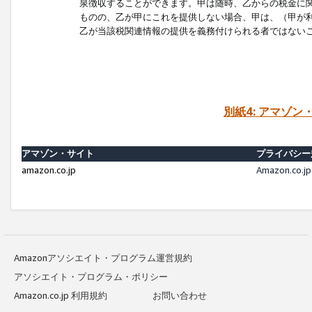
泉徴収することができます。甲は随時、乙からの税金に
ものの、乙が甲にこれを提供しない場合、甲は、（甲が
乙が当該税関連情報の提供を義務付けられる者ではない
別紙4: アマゾ
アマゾン・サイト
プライバシー
amazon.co.jp
Amazon.c
Amazonアソシエイト・プログラム運営規約
アソシエイト・プログラム・ポリシー
Amazon.co.jp 利用規約
お問い合わせ