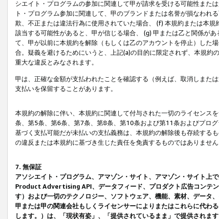
シエイト・プログラムの参加に関連して甲が請求を受ける可能性または責
ト・プログラム参加に関連して、甲のブランドまたは名誉が損なわれる可
欺、不正または違法行為に使用されていた場合、 (f) 本規約または
該当する可能性があると、甲が信じる場合、 (g) 甲または乙と関係
て、甲が以前に本規約を解除（もしくは乙のアカウントを停止）した場合
合。疑義を避けるためにいうと、上記(a)の目的に限定されず、本規約
重大な違反とみなされます。
甲は、正確な金額が支払われたことを確認する（例えば、取消しまたは
支払いを保留することがあります。
本規約の解除に伴い、本規約に関連して付与された一切のライセンスを
条、第5条、第6条、第7条、第8条、第10条および第11条およびプ
基づく支払可能だが未払いの支払義務は、本規約の解除後も存続するも
の違反または本規約に基づき生じた責任を免責するものではありません
7. 無保証
アソシエイト・プログラム、アマゾン・サイト、アマゾン・サイト上で
Product Advertising API、データフィード、プロダクト
す）および一切のテクノロジー、ソフトウェア、機能、素材、データ、
甲または甲の関連会社もしくライセンサーによりまたはこれらに代わる
します。）は、「現状有姿」、「提供されているまま」で提供されます