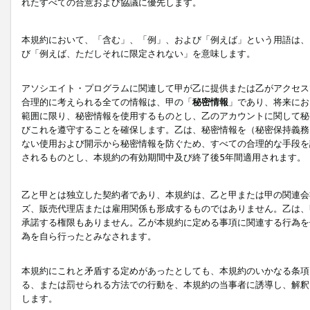
れたすべての合意および協議に優先します。
本規約において、「含む」、「例」、および「例えば」という用語は、
び「例えば、ただしそれに限定されない」を意味します。
アソシエイト・プログラムに関連して甲が乙に提供または乙がアクセス
合理的に考えられる全ての情報は、甲の「
秘密情報
」であり、将来にお
範囲に限り、秘密情報を使用するものとし、乙のアカウントに関して秘
びこれを遵守することを確保します。乙は、秘密情報を（秘密保持義務
ない使用および開示から秘密情報を防ぐため、すべての合理的な手段を
されるものとし、本規約の有効期間中及び終了後5年間適用されます。
乙と甲とは独立した契約者であり、本規約は、乙と甲または甲の関連会
ズ、販売代理店または雇用関係も形成するものではありません。乙は、
承諾する権限もありません。乙が本規約に定める事項に関連する行為を
為を自ら行ったとみなされます。
本規約にこれと矛盾する定めがあったとしても、本規約のいかなる条項
る、または罰せられる方法での行動を、本規約の当事者に誘導し、解釈
します。