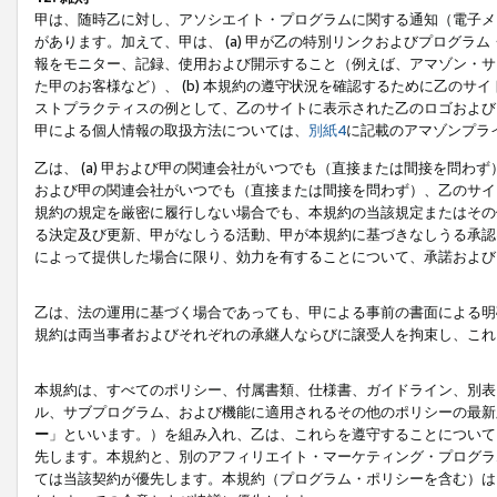
甲は、随時乙に対し、アソシエイト・プログラムに関する通知（電子メ
があります。加えて、甲は、 (a) 甲が乙の特別リンクおよびプログ
報をモニター、記録、使用および開示すること（例えば、アマゾン・サ
た甲のお客様など）、 (b) 本規約の遵守状況を確認するために乙のサイ
ストプラクティスの例として、乙のサイトに表示された乙のロゴおよび
甲による個人情報の取扱方法については、
別紙4
に記載のアマゾンプラ
乙は、 (a) 甲および甲の関連会社がいつでも（直接または間接を問わず
および甲の関連会社がいつでも（直接または間接を問わず）、乙のサイ
規約の規定を厳密に履行しない場合でも、本規約の当該規定またはその他
る決定及び更新、甲がなしうる活動、甲が本規約に基づきなしうる承認
によって提供した場合に限り、効力を有することについて、承諾および
乙は、法の運用に基づく場合であっても、甲による事前の書面による明
規約は両当事者およびそれぞれの承継人ならびに譲受人を拘束し、これ
本規約は、すべてのポリシー、付属書類、仕様書、ガイドライン、別表
ル、サブプログラム、および機能に適用されるその他のポリシーの最新
ー
」といいます。）を組み入れ、乙は、これらを遵守することについて
先します。本規約と、別のアフィリエイト・マーケティング・プログラ
ては当該契約が優先します。本規約（プログラム・ポリシーを含む）は