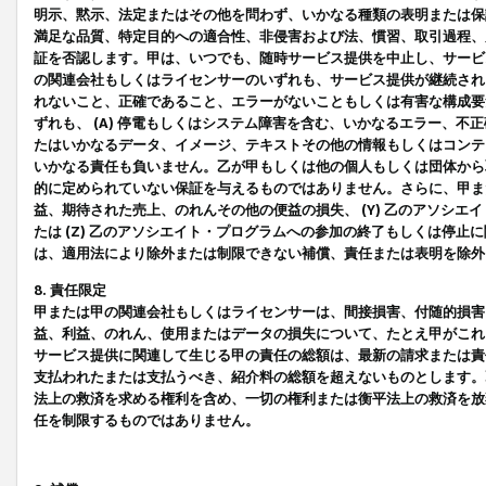
明示、黙示、法定またはその他を問わず、いかなる種類の表明または保
満足な品質、特定目的への適合性、非侵害および法、慣習、取引過程、
証を否認します。甲は、いつでも、随時サービス提供を中止し、サービ
の関連会社もしくはライセンサーのいずれも、サービス提供が継続され
れないこと、正確であること、エラーがないこともしくは有害な構成要
ずれも、 (A) 停電もしくはシステム障害を含む、いかなるエラー、不
たはいかなるデータ、イメージ、テキストその他の情報もしくはコンテ
いかなる責任も負いません。乙が甲もしくは他の個人もしくは団体から
的に定められていない保証を与えるものではありません。さらに、甲また
益、期待された売上、のれんその他の便益の損失、 (Y) 乙のアソシ
たは (Z) 乙のアソシエイト・プログラムへの参加の終了もしくは停
は、適用法により除外または制限できない補償、責任または表明を除外
8. 責任限定
甲または甲の関連会社もしくはライセンサーは、間接損害、付随的損害
益、利益、のれん、使用またはデータの損失について、たとえ甲がこれ
サービス提供に関連して生じる甲の責任の総額は、最新の請求または責
支払われたまたは支払うべき、紹介料の総額を超えないものとします。
法上の救済を求める権利を含め、一切の権利または衡平法上の救済を放
任を制限するものではありません。