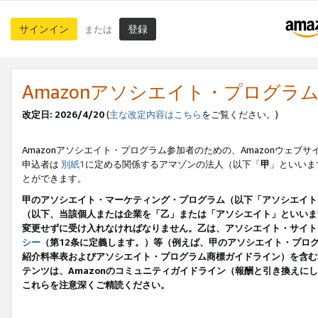
サインイン
登録
または
Amazonアソシエイト・プログラ
改定日: 2026/4/20
(
主な改定内容はこちら
をご覧ください。)
Amazonアソシエイト・プログラム参加者のための、Amazonウェブサ
申込者は
別紙1
に定める関係するアマゾンの法人（以下「
甲
」といいま
とができます。
甲のアソシエイト・マーケティング・プログラム（以下「アソシエイト
（以下、当該個人または企業を「乙」または「アソシエイト」といいま
変更せずに受け入れなければなりません。乙は、アソシエイト・サイト
シー
（第12条に定義します。）等（例えば、甲のアソシエイト・プロ
紹介料率表およびアソシエイト・プログラム商標ガイドライン）を含む本規
テンツは、Amazonのコミュニティガイドライン（報酬と引き換え
これらを注意深くご精読ください。