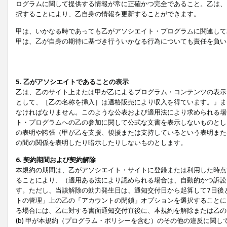
ログラムに関して提供する情報が常に正確かつ完全であること。乙は、
択することにより、乙自身の情報を更新することができます。
甲は、いかなる時であっても乙がアソシエイト・プログラムに関連して
甲は、乙が自身の期待に基づき行ういかなる行為についても責任を負い
5. 乙がアソシエイトであることの表示
乙は、乙のサイト上または甲が乙によるプログラム・コンテンツの表示ま
として、［乙の名称を挿入］は適格販売により収入を得ています。」ま
なければなりません。このような公表および適用法により求められる場
ト・プログラムへの乙の参加に関して公式な文書を表示しないものとし
の表明や誇張（甲が乙を支援、後援または支持しているという表明また
の間の関係を表明したり暗示したりしないものとします。
6. 契約期間および契約解除
本規約の期間は、乙がアソシエイト・サイトに登録または利用した時点
ることにより、（適用ある法により認められる場合は、自動的かつ訴訟
す。ただし、当該解除の効力発生日は、通知交付日から起算して7日後
トの管理」上の乙の「アカウントの閉鎖」オプションを選択することに
る場合には、乙に対する書面通知交付直後に、本規約を解除または乙のア
(b) 甲が本規約（プログラム・ポリシーを含む）のその他の違反に関し