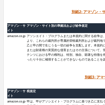
別紙2: アマゾン
アマゾン・サ
アマゾン・サイト別の準拠法および紛争規定
イト
amazon.co.jp
アソシエイト・プログラムまたは本規約に関する紛争は
より、これらの裁判所が専属的管轄裁判所および裁判地
乙と甲の間で生じうる一切の紛争を支配します。本規約
または財産権の実質的な侵害またはその主張について、
テンツにおける甲の権利は、特別、独自、顕著な特徴を
ったり十分に補填することができないものであることを
別紙3: ア
アマゾン・サ
税規定
イト
amazon.co.jp
甲は、甲がアソシエイト・プログラムに基づき乙に支払