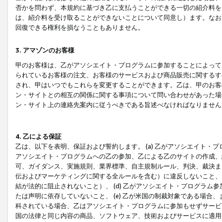
否かを問わず、本規約に基づき乙に支払うことができる一切の紹介料を
は、紹介料を受け取ることができないことについて同意し）ます。なお
回復できる権利を損なうこともありません。
3. アマゾンのお客様
甲のお客様は、乙がアソシエイト・プログラムに参加することによって
られているお客様の注文、お客様のサービスおよび商品販売に関するす
され、甲はいつでもこれらを変更することができます。乙は、甲のお客
ン・サイトとの相互の関係に関する事項について問い合わせがあった場
ン・サイト上の連絡先案内に従うべきである旨述べなければなりません
4. 乙による保証
乙は、以下を表明、保証および誓約します。 (a) 乙がアソシエイト・
アソシエイト・プログラムへの乙の参加、乙による乙のサイトの作成、
可、ガイダンス、実施規則、業界標準、自主規制ルール、判決、裁決ま
伝およびマーケティングに関する全ルールを含む）に違反しないこと、 
結が法的に阻止されないこと）、 (d) 乙がアソシエイト・プログラ
たは声明に依存していないこと、 (e) 乙が米国の制裁対象である場
科されている場合、乙はアソシエイト・プログラムに参加もせずサービス
国の法律と同じ内容の商品、ソフトウェア、技術およびサービスに適用さ