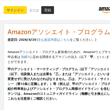
サインイン
登録
または
Amazonアソシエイト・プログラ
改定日: 2026/4/20
(
主な改定内容はこちら
をご覧ください。)
Amazonアソシエイト・プログラム参加者のための、Amazonウェブサ
申込者は
別紙1
に定める関係するアマゾンの法人（以下「
甲
」といいま
とができます。
甲のアソシエイト・マーケティング・プログラム（以下「アソシエイト
（以下、当該個人または企業を「乙」または「アソシエイト」といいま
変更せずに受け入れなければなりません。乙は、アソシエイト・サイト
シー
（第12条に定義します。）等（例えば、甲のアソシエイト・プロ
紹介料率表およびアソシエイト・プログラム商標ガイドライン）を含む本規
テンツは、Amazonのコミュニティガイドライン（報酬と引き換え
これらを注意深くご精読ください。