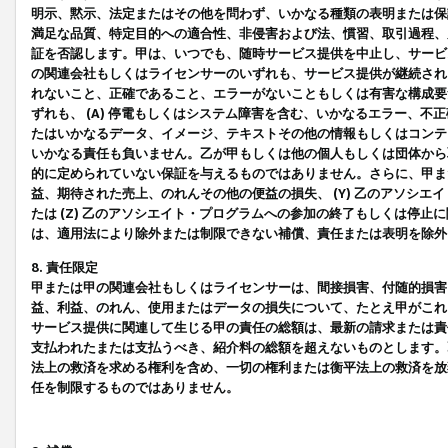
明示、黙示、法定またはその他を問わず、いかなる種類の表明または保
満足な品質、特定目的への適合性、非侵害および法、慣習、取引過程、
証を否認します。甲は、いつでも、随時サービス提供を中止し、サービ
の関連会社もしくはライセンサーのいずれも、サービス提供が継続され
れないこと、正確であること、エラーがないこともしくは有害な構成要
ずれも、 (A) 停電もしくはシステム障害を含む、いかなるエラー、不
たはいかなるデータ、イメージ、テキストその他の情報もしくはコンテ
いかなる責任も負いません。乙が甲もしくは他の個人もしくは団体から
的に定められていない保証を与えるものではありません。さらに、甲また
益、期待された売上、のれんその他の便益の損失、 (Y) 乙のアソシ
たは (Z) 乙のアソシエイト・プログラムへの参加の終了もしくは停
は、適用法により除外または制限できない補償、責任または表明を除外
8. 責任限定
甲または甲の関連会社もしくはライセンサーは、間接損害、付随的損害
益、利益、のれん、使用またはデータの損失について、たとえ甲がこれ
サービス提供に関連して生じる甲の責任の総額は、最新の請求または責
支払われたまたは支払うべき、紹介料の総額を超えないものとします。
法上の救済を求める権利を含め、一切の権利または衡平法上の救済を放
任を制限するものではありません。