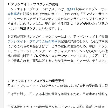
1. アソシエイト・プログラムの説明
アソシエイト・プログラムにより、乙は、
別紙1
記載のアマゾン・サイ
介料率表
に記載されたその他のサイト（それぞれを「
アマゾン・サイト
ト、ソーシャルメディアコンテンツまたはオンライン・ソフトウェア・
きます。このリンクには、甲が提供する特別な「
タグが付いた
」状態の
（以下「
特別リンク
」といいます。）。
お客様が特別リンクのクリックスルーにより、アマゾン・サイトで販売
アソシエイト・プログラム紹介料率表
記載の詳細のとおり（および同表
によるこれらの商品およびサービスの宣伝の便宜のため、甲は、アソシ
ト、ウィジェット、リンク、マーケティングコンテンツならびにその他
他の情報（以下「
プログラム・コンテンツ
」といいます。）を乙に提供
トで提供される、商品に関するいかなるデータ、イメージ、テキストも
2. アソシエイト・プログラムの遵守要件
乙は、アソシエイト・プログラムへの参加および紹介料の受け取りに際
乙は甲に対し、乙による本規約遵守を確認するために甲が求める情報を
乙が本規約またはその他の適用されるアマゾンの規約に違反した場合、