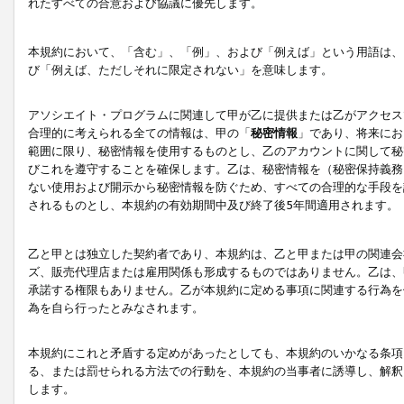
れたすべての合意および協議に優先します。
本規約において、「含む」、「例」、および「例えば」という用語は、
び「例えば、ただしそれに限定されない」を意味します。
アソシエイト・プログラムに関連して甲が乙に提供または乙がアクセス
合理的に考えられる全ての情報は、甲の「
秘密情報
」であり、将来にお
範囲に限り、秘密情報を使用するものとし、乙のアカウントに関して秘
びこれを遵守することを確保します。乙は、秘密情報を（秘密保持義務
ない使用および開示から秘密情報を防ぐため、すべての合理的な手段を
されるものとし、本規約の有効期間中及び終了後5年間適用されます。
乙と甲とは独立した契約者であり、本規約は、乙と甲または甲の関連会
ズ、販売代理店または雇用関係も形成するものではありません。乙は、
承諾する権限もありません。乙が本規約に定める事項に関連する行為を
為を自ら行ったとみなされます。
本規約にこれと矛盾する定めがあったとしても、本規約のいかなる条項
る、または罰せられる方法での行動を、本規約の当事者に誘導し、解釈
します。