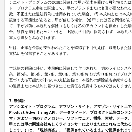
シエイト・プログラムの参加に関連して甲が請求を受ける可能性または責
ト・プログラム参加に関連して、甲のブランドまたは名誉が損なわれる可
欺、不正または違法行為に使用されていた場合、 (f) 本規約または
該当する可能性があると、甲が信じる場合、 (g) 甲または乙と関係
て、甲が以前に本規約を解除（もしくは乙のアカウントを停止）した場合
合。疑義を避けるためにいうと、上記(a)の目的に限定されず、本規約
重大な違反とみなされます。
甲は、正確な金額が支払われたことを確認する（例えば、取消しまたは
支払いを保留することがあります。
本規約の解除に伴い、本規約に関連して付与された一切のライセンスを
条、第5条、第6条、第7条、第8条、第10条および第11条およびプ
基づく支払可能だが未払いの支払義務は、本規約の解除後も存続するも
の違反または本規約に基づき生じた責任を免責するものではありません
7. 無保証
アソシエイト・プログラム、アマゾン・サイト、アマゾン・サイト上で
Product Advertising API、データフィード、プロダクト
す）および一切のテクノロジー、ソフトウェア、機能、素材、データ、
甲または甲の関連会社もしくライセンサーによりまたはこれらに代わる
します。）は、「現状有姿」、「提供されているまま」で提供されます