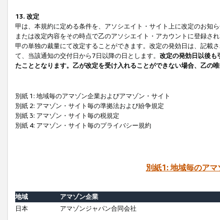
13. 改定
甲は、本規約に定める条件を、アソシエイト・サイト上に改定のお知ら
または改定内容をその時点で乙のアソシエイト・アカウントに登録され
甲の単独の裁量にて改定することができます。改定の発効日は、記載さ
て、当該通知の交付日から7日以降の日とします。
改定の発効日以後も
たこととなります。乙が改定を受け入れることができない場合、乙の唯
別紙 1: 地域毎のアマゾン企業およびアマゾン・サイト
別紙 2: アマゾン・サイト毎の準拠法および紛争規定
別紙 3: アマゾン・サイト毎の税規定
別紙 4: アマゾン・サイト毎のプライバシー規約
別紙1: 地域毎のア
地域
アマゾン企業
日本
アマゾンジャパン合同会社