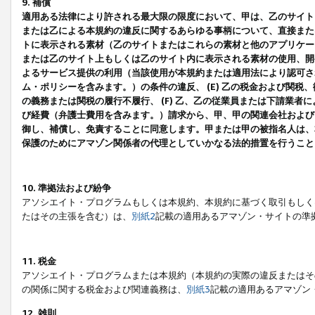
9. 補償
適用ある法律により許される最大限の限度において、甲は、乙のサイト
または乙による本規約の違反に関するあらゆる事柄について、直接または
トに表示される素材（乙のサイトまたはこれらの素材と他のアプリケーシ
または乙のサイト上もしくは乙のサイト内に表示される素材の使用、開発
よるサービス提供の利用（当該使用が本規約または適用法により認可され
ム・ポリシーを含みます。）の条件の違反、 (E) 乙の税金および関
の義務または関税の履行不履行、 (F) 乙、乙の従業員または下請業
び経費（弁護士費用を含みます。）請求から、甲、甲の関連会社および
御し、補償し、免責することに同意します。甲または甲の被指名人は、
保護のためにアマゾン関係者の代理としていかなる法的措置を行うこと
10. 準拠法および紛争
アソシエイト・プログラムもしくは本規約、本規約に基づく取引もしく
たはその主張を含む）は、
別紙2
記載の適用あるアマゾン・サイトの準
11. 税金
アソシエイト・プログラムまたは本規約（本規約の実際の違反またはそ
の関係に関する税金および関連義務は、
別紙3
記載の適用あるアマゾン
12. 雑則