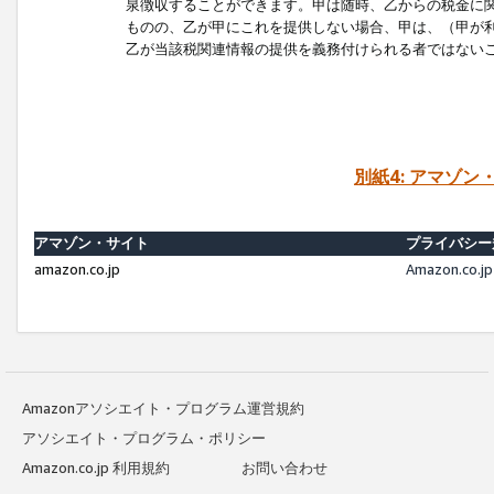
泉徴収することができます。甲は随時、乙からの税金に
ものの、乙が甲にこれを提供しない場合、甲は、（甲が
乙が当該税関連情報の提供を義務付けられる者ではない
別紙4: アマゾ
アマゾン・サイト
プライバシー
amazon.co.jp
Amazon.c
Amazonアソシエイト・プログラム運営規約
アソシエイト・プログラム・ポリシー
Amazon.co.jp 利用規約
お問い合わせ