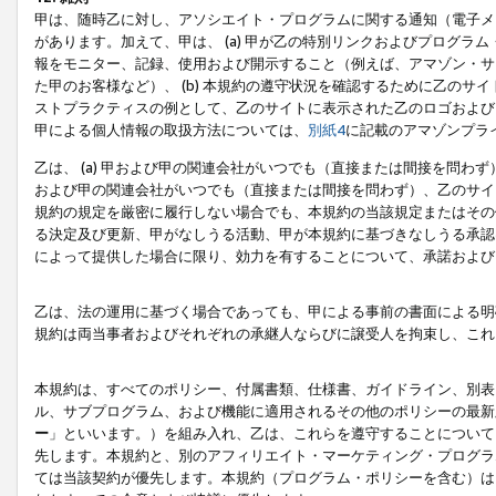
甲は、随時乙に対し、アソシエイト・プログラムに関する通知（電子メ
があります。加えて、甲は、 (a) 甲が乙の特別リンクおよびプログ
報をモニター、記録、使用および開示すること（例えば、アマゾン・サ
た甲のお客様など）、 (b) 本規約の遵守状況を確認するために乙のサイ
ストプラクティスの例として、乙のサイトに表示された乙のロゴおよび
甲による個人情報の取扱方法については、
別紙4
に記載のアマゾンプラ
乙は、 (a) 甲および甲の関連会社がいつでも（直接または間接を問わず
および甲の関連会社がいつでも（直接または間接を問わず）、乙のサイ
規約の規定を厳密に履行しない場合でも、本規約の当該規定またはその他
る決定及び更新、甲がなしうる活動、甲が本規約に基づきなしうる承認
によって提供した場合に限り、効力を有することについて、承諾および
乙は、法の運用に基づく場合であっても、甲による事前の書面による明
規約は両当事者およびそれぞれの承継人ならびに譲受人を拘束し、これ
本規約は、すべてのポリシー、付属書類、仕様書、ガイドライン、別表
ル、サブプログラム、および機能に適用されるその他のポリシーの最新
ー
」といいます。）を組み入れ、乙は、これらを遵守することについて
先します。本規約と、別のアフィリエイト・マーケティング・プログラ
ては当該契約が優先します。本規約（プログラム・ポリシーを含む）は