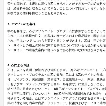
否かを問わず、本規約に基づき乙に支払うことができる一切の紹介料を
は、紹介料を受け取ることができないことについて同意し）ます。なお
回復できる権利を損なうこともありません。
3. アマゾンのお客様
甲のお客様は、乙がアソシエイト・プログラムに参加することによって
られているお客様の注文、お客様のサービスおよび商品販売に関するす
され、甲はいつでもこれらを変更することができます。乙は、甲のお客
ン・サイトとの相互の関係に関する事項について問い合わせがあった場
ン・サイト上の連絡先案内に従うべきである旨述べなければなりません
4. 乙による保証
乙は、以下を表明、保証および誓約します。 (a) 乙がアソシエイト・
アソシエイト・プログラムへの乙の参加、乙による乙のサイトの作成、
可、ガイダンス、実施規則、業界標準、自主規制ルール、判決、裁決ま
伝およびマーケティングに関する全ルールを含む）に違反しないこと、 
結が法的に阻止されないこと）、 (d) 乙がアソシエイト・プログラ
たは声明に依存していないこと、 (e) 乙が米国の制裁対象である場
科されている場合、乙はアソシエイト・プログラムに参加もせずサービス
国の法律と同じ内容の商品、ソフトウェア、技術およびサービスに適用さ