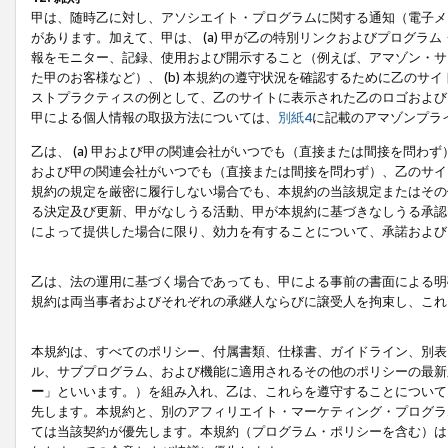
甲は、随時乙に対し、アソシエイト・プログラムに関する通知（電子メ
があります。加えて、甲は、 (a) 甲が乙の特別リンクおよびプログ
報をモニター、記録、使用および開示すること（例えば、アマゾン・サ
た甲のお客様など）、 (b) 本規約の遵守状況を確認するために乙のサイ
ストプラクティスの例として、乙のサイトに表示された乙のロゴおよび
甲による個人情報の取扱方法については、
別紙4
に記載のアマゾンプラ
乙は、 (a) 甲および甲の関連会社がいつでも（直接または間接を問わず
および甲の関連会社がいつでも（直接または間接を問わず）、乙のサイ
規約の規定を厳密に履行しない場合でも、本規約の当該規定またはその他
る決定及び更新、甲がなしうる活動、甲が本規約に基づきなしうる承認
によって提供した場合に限り、効力を有することについて、承諾および
乙は、法の運用に基づく場合であっても、甲による事前の書面による明
規約は両当事者およびそれぞれの承継人ならびに譲受人を拘束し、これ
本規約は、すべてのポリシー、付属書類、仕様書、ガイドライン、別表
ル、サブプログラム、および機能に適用されるその他のポリシーの最新
ー
」といいます。）を組み入れ、乙は、これらを遵守することについて
先します。本規約と、別のアフィリエイト・マーケティング・プログラ
ては当該契約が優先します。本規約（プログラム・ポリシーを含む）は