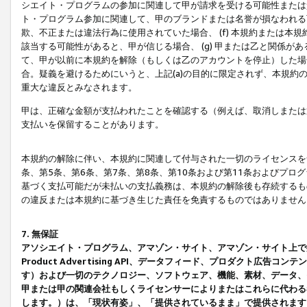
シエイト・プログラムの参加に関連して甲が請求を受ける可能性または責
ト・プログラム参加に関連して、甲のブランドまたは名誉が損なわれる可
欺、不正または違法行為に使用されていた場合、 (f) 本規約または
該当する可能性があると、甲が信じる場合、 (g) 甲または乙と関係
て、甲が以前に本規約を解除（もしくは乙のアカウントを停止）した場合
合。疑義を避けるためにいうと、上記(a)の目的に限定されず、本規約
重大な違反とみなされます。
甲は、正確な金額が支払われたことを確認する（例えば、取消しまたは
支払いを保留することがあります。
本規約の解除に伴い、本規約に関連して付与された一切のライセンスを
条、第5条、第6条、第7条、第8条、第10条および第11条およびプ
基づく支払可能だが未払いの支払義務は、本規約の解除後も存続するも
の違反または本規約に基づき生じた責任を免責するものではありません
7. 無保証
アソシエイト・プログラム、アマゾン・サイト、アマゾン・サイト上で
Product Advertising API、データフィード、プロダクト
す）および一切のテクノロジー、ソフトウェア、機能、素材、データ、
甲または甲の関連会社もしくライセンサーによりまたはこれらに代わる
します。）は、「現状有姿」、「提供されているまま」で提供されます