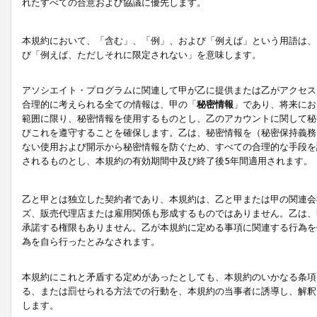
れたすべての合意および協議に優先します。
本規約において、「含む」、「例」、および「例えば」という用語は、
び「例えば、ただしそれに限定されない」を意味します。
アソシエイト・プログラムに関連して甲が乙に提供または乙がアクセス
合理的に考えられる全ての情報は、甲の「
秘密情報
」であり、将来にお
範囲に限り、秘密情報を使用するものとし、乙のアカウントに関して秘
びこれを遵守することを確保します。乙は、秘密情報を（秘密保持義務
ない使用および開示から秘密情報を防ぐため、すべての合理的な手段を
されるものとし、本規約の有効期間中及び終了後5年間適用されます。
乙と甲とは独立した契約者であり、本規約は、乙と甲または甲の関連会
ズ、販売代理店または雇用関係も形成するものではありません。乙は、
承諾する権限もありません。乙が本規約に定める事項に関連する行為を
為を自ら行ったとみなされます。
本規約にこれと矛盾する定めがあったとしても、本規約のいかなる条項
る、または罰せられる方法での行動を、本規約の当事者に誘導し、解釈
します。