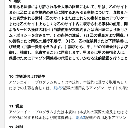
9. 補償
適用ある法律により許される最大限の限度において、甲は、乙のサイト
または乙による本規約の違反に関するあらゆる事柄について、直接または
トに表示される素材（乙のサイトまたはこれらの素材と他のアプリケーシ
または乙のサイト上もしくは乙のサイト内に表示される素材の使用、開発
よるサービス提供の利用（当該使用が本規約または適用法により認可され
ム・ポリシーを含みます。）の条件の違反、 (E) 乙の税金および関
の義務または関税の履行不履行、 (F) 乙、乙の従業員または下請業
び経費（弁護士費用を含みます。）請求から、甲、甲の関連会社および
御し、補償し、免責することに同意します。甲または甲の被指名人は、
保護のためにアマゾン関係者の代理としていかなる法的措置を行うこと
10. 準拠法および紛争
アソシエイト・プログラムもしくは本規約、本規約に基づく取引もしく
たはその主張を含む）は、
別紙2
記載の適用あるアマゾン・サイトの準
11. 税金
アソシエイト・プログラムまたは本規約（本規約の実際の違反またはそ
の関係に関する税金および関連義務は、
別紙3
記載の適用あるアマゾン
12. 雑則