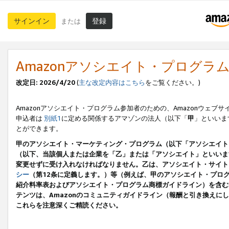
サインイン
登録
または
Amazonアソシエイト・プログラ
改定日: 2026/4/20
(
主な改定内容はこちら
をご覧ください。)
Amazonアソシエイト・プログラム参加者のための、Amazonウェブサ
申込者は
別紙1
に定める関係するアマゾンの法人（以下「
甲
」といいま
とができます。
甲のアソシエイト・マーケティング・プログラム（以下「アソシエイト
（以下、当該個人または企業を「乙」または「アソシエイト」といいま
変更せずに受け入れなければなりません。乙は、アソシエイト・サイト
シー
（第12条に定義します。）等（例えば、甲のアソシエイト・プロ
紹介料率表およびアソシエイト・プログラム商標ガイドライン）を含む本規
テンツは、Amazonのコミュニティガイドライン（報酬と引き換え
これらを注意深くご精読ください。