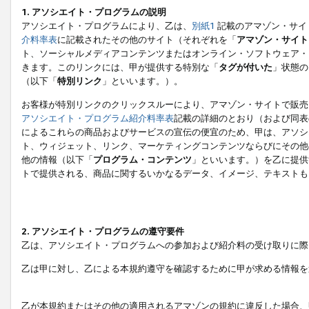
1. アソシエイト・プログラムの説明
アソシエイト・プログラムにより、乙は、
別紙1
記載のアマゾン・サイ
介料率表
に記載されたその他のサイト（それぞれを「
アマゾン・サイト
ト、ソーシャルメディアコンテンツまたはオンライン・ソフトウェア・
きます。このリンクには、甲が提供する特別な「
タグが付いた
」状態の
（以下「
特別リンク
」といいます。）。
お客様が特別リンクのクリックスルーにより、アマゾン・サイトで販売
アソシエイト・プログラム紹介料率表
記載の詳細のとおり（および同表
によるこれらの商品およびサービスの宣伝の便宜のため、甲は、アソシ
ト、ウィジェット、リンク、マーケティングコンテンツならびにその他
他の情報（以下「
プログラム・コンテンツ
」といいます。）を乙に提供
トで提供される、商品に関するいかなるデータ、イメージ、テキストも
2. アソシエイト・プログラムの遵守要件
乙は、アソシエイト・プログラムへの参加および紹介料の受け取りに際
乙は甲に対し、乙による本規約遵守を確認するために甲が求める情報を
乙が本規約またはその他の適用されるアマゾンの規約に違反した場合、