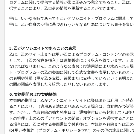
ログラムに関して提供する情報が常に正確かつ完全であること。乙は、
択することにより、乙自身の情報を更新することができます。
甲は、いかなる時であっても乙がアソシエイト・プログラムに関連して
甲は、乙が自身の期待に基づき行ういかなる行為についても責任を負い
5. 乙がアソシエイトであることの表示
乙は、乙のサイト上または甲が乙によるプログラム・コンテンツの表示ま
として、［乙の名称を挿入］は適格販売により収入を得ています。」ま
なければなりません。このような公表および適用法により求められる場
ト・プログラムへの乙の参加に関して公式な文書を表示しないものとし
の表明や誇張（甲が乙を支援、後援または支持しているという表明また
の間の関係を表明したり暗示したりしないものとします。
6. 契約期間および契約解除
本規約の期間は、乙がアソシエイト・サイトに登録または利用した時点
ることにより、（適用ある法により認められる場合は、自動的かつ訴訟
す。ただし、当該解除の効力発生日は、通知交付日から起算して7日後
トの管理」上の乙の「アカウントの閉鎖」オプションを選択することに
る場合には、乙に対する書面通知交付直後に、本規約を解除または乙のア
(b) 甲が本規約（プログラム・ポリシーを含む）のその他の違反に関し