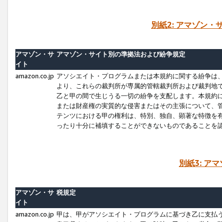
別紙2: アマゾン
アマゾン・サ
アマゾン・サイト別の準拠法および紛争規定
イト
amazon.co.jp
アソシエイト・プログラムまたは本規約に関する紛争は
より、これらの裁判所が専属的管轄裁判所および裁判地
乙と甲の間で生じうる一切の紛争を支配します。本規約
または財産権の実質的な侵害またはその主張について、
テンツにおける甲の権利は、特別、独自、顕著な特徴を
ったり十分に補填することができないものであることを
別紙3: ア
アマゾン・サ
税規定
イト
amazon.co.jp
甲は、甲がアソシエイト・プログラムに基づき乙に支払