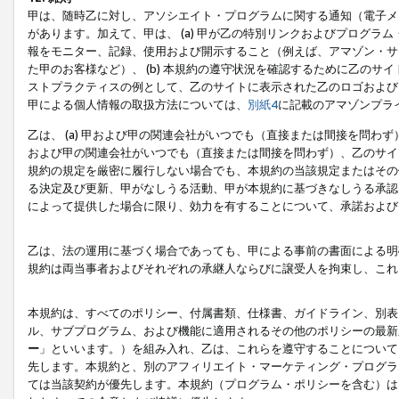
甲は、随時乙に対し、アソシエイト・プログラムに関する通知（電子メ
があります。加えて、甲は、 (a) 甲が乙の特別リンクおよびプログ
報をモニター、記録、使用および開示すること（例えば、アマゾン・サ
た甲のお客様など）、 (b) 本規約の遵守状況を確認するために乙のサイ
ストプラクティスの例として、乙のサイトに表示された乙のロゴおよび
甲による個人情報の取扱方法については、
別紙4
に記載のアマゾンプラ
乙は、 (a) 甲および甲の関連会社がいつでも（直接または間接を問わず
および甲の関連会社がいつでも（直接または間接を問わず）、乙のサイ
規約の規定を厳密に履行しない場合でも、本規約の当該規定またはその他
る決定及び更新、甲がなしうる活動、甲が本規約に基づきなしうる承認
によって提供した場合に限り、効力を有することについて、承諾および
乙は、法の運用に基づく場合であっても、甲による事前の書面による明
規約は両当事者およびそれぞれの承継人ならびに譲受人を拘束し、これ
本規約は、すべてのポリシー、付属書類、仕様書、ガイドライン、別表
ル、サブプログラム、および機能に適用されるその他のポリシーの最新
ー
」といいます。）を組み入れ、乙は、これらを遵守することについて
先します。本規約と、別のアフィリエイト・マーケティング・プログラ
ては当該契約が優先します。本規約（プログラム・ポリシーを含む）は