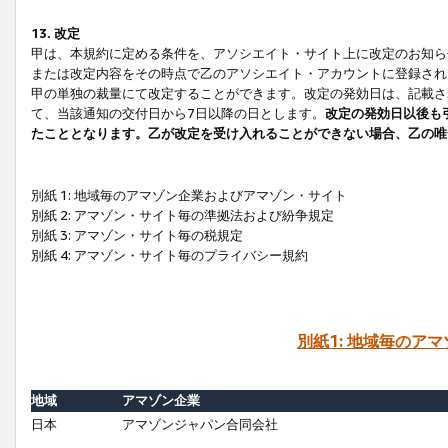
13. 改定
甲は、本規約に定める条件を、アソシエイト・サイト上に改定のお知ら
または改定内容をその時点で乙のアソシエイト・アカウントに登録され
甲の単独の裁量にて改定することができます。改定の発効日は、記載さ
て、当該通知の交付日から7日以降の日とします。
改定の発効日以後も
たこととなります。乙が改定を受け入れることができない場合、乙の唯
別紙 1: 地域毎のアマゾン企業およびアマゾン・サイト
別紙 2: アマゾン・サイト毎の準拠法および紛争規定
別紙 3: アマゾン・サイト毎の税規定
別紙 4: アマゾン・サイト毎のプライバシー規約
別紙1: 地域毎のア
地域
アマゾン企業
日本
アマゾンジャパン合同会社