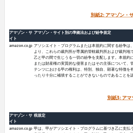
別紙2: アマゾン
アマゾン・サ
アマゾン・サイト別の準拠法および紛争規定
イト
amazon.co.jp
アソシエイト・プログラムまたは本規約に関する紛争は
より、これらの裁判所が専属的管轄裁判所および裁判地
乙と甲の間で生じうる一切の紛争を支配します。本規約
または財産権の実質的な侵害またはその主張について、
テンツにおける甲の権利は、特別、独自、顕著な特徴を
ったり十分に補填することができないものであることを
別紙3: ア
アマゾン・サ
税規定
イト
amazon.co.jp
甲は、甲がアソシエイト・プログラムに基づき乙に支払