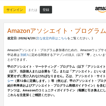
サインイン
登録
または
Amazonアソシエイト・プログラ
改定日: 2026/4/20
(
主な改定内容はこちら
をご覧ください。)
Amazonアソシエイト・プログラム参加者のための、Amazonウェブサ
申込者は
別紙1
に定める関係するアマゾンの法人（以下「
甲
」といいま
とができます。
甲のアソシエイト・マーケティング・プログラム（以下「アソシエイト
（以下、当該個人または企業を「乙」または「アソシエイト」といいま
変更せずに受け入れなければなりません。乙は、アソシエイト・サイト
シー
（第12条に定義します。）等（例えば、甲のアソシエイト・プロ
紹介料率表およびアソシエイト・プログラム商標ガイドライン）を含む本規
テンツは、Amazonのコミュニティガイドライン（報酬と引き換え
これらを注意深くご精読ください。