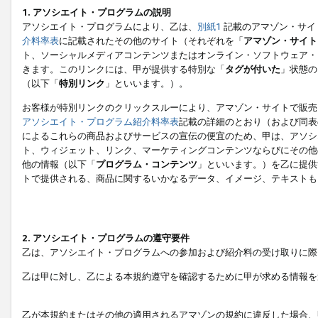
1. アソシエイト・プログラムの説明
アソシエイト・プログラムにより、乙は、
別紙1
記載のアマゾン・サイ
介料率表
に記載されたその他のサイト（それぞれを「
アマゾン・サイト
ト、ソーシャルメディアコンテンツまたはオンライン・ソフトウェア・
きます。このリンクには、甲が提供する特別な「
タグが付いた
」状態の
（以下「
特別リンク
」といいます。）。
お客様が特別リンクのクリックスルーにより、アマゾン・サイトで販売
アソシエイト・プログラム紹介料率表
記載の詳細のとおり（および同表
によるこれらの商品およびサービスの宣伝の便宜のため、甲は、アソシ
ト、ウィジェット、リンク、マーケティングコンテンツならびにその他
他の情報（以下「
プログラム・コンテンツ
」といいます。）を乙に提供
トで提供される、商品に関するいかなるデータ、イメージ、テキストも
2. アソシエイト・プログラムの遵守要件
乙は、アソシエイト・プログラムへの参加および紹介料の受け取りに際
乙は甲に対し、乙による本規約遵守を確認するために甲が求める情報を
乙が本規約またはその他の適用されるアマゾンの規約に違反した場合、