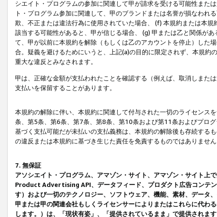
シエイト・プログラムの参加に関連して甲が請求を受ける可能性または責
ト・プログラム参加に関連して、甲のブランドまたは名誉が損なわれる可
欺、不正または違法行為に使用されていた場合、 (f) 本規約または
該当する可能性があると、甲が信じる場合、 (g) 甲または乙と関係
て、甲が以前に本規約を解除（もしくは乙のアカウントを停止）した場合
合。疑義を避けるためにいうと、上記(a)の目的に限定されず、本規約
重大な違反とみなされます。
甲は、正確な金額が支払われたことを確認する（例えば、取消しまたは
支払いを保留することがあります。
本規約の解除に伴い、本規約に関連して付与された一切のライセンスを
条、第5条、第6条、第7条、第8条、第10条および第11条およびプ
基づく支払可能だが未払いの支払義務は、本規約の解除後も存続するも
の違反または本規約に基づき生じた責任を免責するものではありません
7. 無保証
アソシエイト・プログラム、アマゾン・サイト、アマゾン・サイト上で
Product Advertising API、データフィード、プロダクト
す）および一切のテクノロジー、ソフトウェア、機能、素材、データ、
甲または甲の関連会社もしくライセンサーによりまたはこれらに代わる
します。）は、「現状有姿」、「提供されているまま」で提供されます