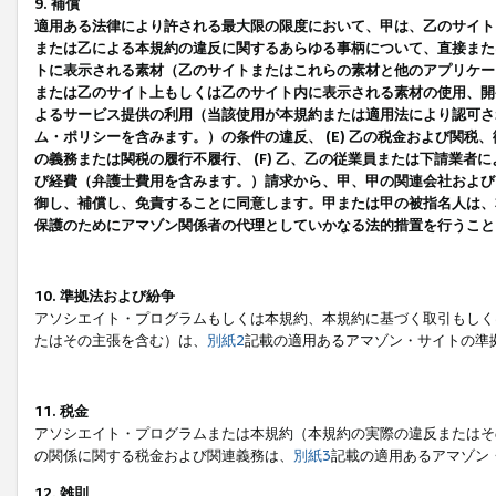
9. 補償
適用ある法律により許される最大限の限度において、甲は、乙のサイト
または乙による本規約の違反に関するあらゆる事柄について、直接または
トに表示される素材（乙のサイトまたはこれらの素材と他のアプリケーシ
または乙のサイト上もしくは乙のサイト内に表示される素材の使用、開発
よるサービス提供の利用（当該使用が本規約または適用法により認可され
ム・ポリシーを含みます。）の条件の違反、 (E) 乙の税金および関
の義務または関税の履行不履行、 (F) 乙、乙の従業員または下請業
び経費（弁護士費用を含みます。）請求から、甲、甲の関連会社および
御し、補償し、免責することに同意します。甲または甲の被指名人は、
保護のためにアマゾン関係者の代理としていかなる法的措置を行うこと
10. 準拠法および紛争
アソシエイト・プログラムもしくは本規約、本規約に基づく取引もしく
たはその主張を含む）は、
別紙2
記載の適用あるアマゾン・サイトの準
11. 税金
アソシエイト・プログラムまたは本規約（本規約の実際の違反またはそ
の関係に関する税金および関連義務は、
別紙3
記載の適用あるアマゾン
12. 雑則