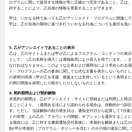
ログラムに関して提供する情報が常に正確かつ完全であること。乙は、
択することにより、乙自身の情報を更新することができます。
甲は、いかなる時であっても乙がアソシエイト・プログラムに関連して
甲は、乙が自身の期待に基づき行ういかなる行為についても責任を負い
5. 乙がアソシエイトであることの表示
乙は、乙のサイト上または甲が乙によるプログラム・コンテンツの表示ま
として、［乙の名称を挿入］は適格販売により収入を得ています。」ま
なければなりません。このような公表および適用法により求められる場
ト・プログラムへの乙の参加に関して公式な文書を表示しないものとし
の表明や誇張（甲が乙を支援、後援または支持しているという表明また
の間の関係を表明したり暗示したりしないものとします。
6. 契約期間および契約解除
本規約の期間は、乙がアソシエイト・サイトに登録または利用した時点
ることにより、（適用ある法により認められる場合は、自動的かつ訴訟
す。ただし、当該解除の効力発生日は、通知交付日から起算して7日後
トの管理」上の乙の「アカウントの閉鎖」オプションを選択することに
る場合には、乙に対する書面通知交付直後に、本規約を解除または乙のア
(b) 甲が本規約（プログラム・ポリシーを含む）のその他の違反に関し