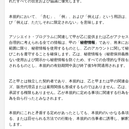
れたすべての合意および協議に優先します。
本規約において、「含む」、「例」、および「例えば」という用語は、
び「例えば、ただしそれに限定されない」を意味します。
アソシエイト・プログラムに関連して甲が乙に提供または乙がアクセス
合理的に考えられる全ての情報は、甲の「
秘密情報
」であり、将来にお
範囲に限り、秘密情報を使用するものとし、乙のアカウントに関して秘
びこれを遵守することを確保します。乙は、秘密情報を（秘密保持義務
ない使用および開示から秘密情報を防ぐため、すべての合理的な手段を
されるものとし、本規約の有効期間中及び終了後5年間適用されます。
乙と甲とは独立した契約者であり、本規約は、乙と甲または甲の関連会
ズ、販売代理店または雇用関係も形成するものではありません。乙は、
承諾する権限もありません。乙が本規約に定める事項に関連する行為を
為を自ら行ったとみなされます。
本規約にこれと矛盾する定めがあったとしても、本規約のいかなる条項
る、または罰せられる方法での行動を、本規約の当事者に誘導し、解釈
します。