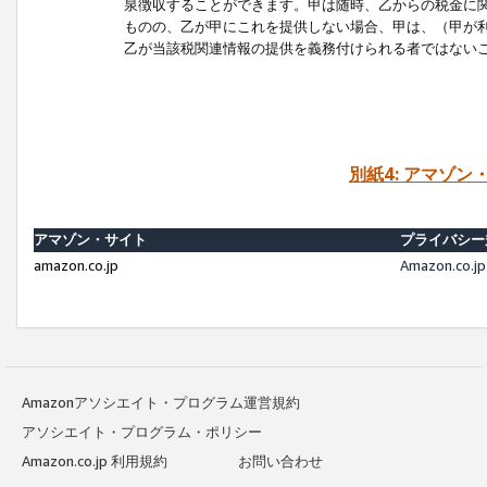
泉徴収することができます。甲は随時、乙からの税金に
ものの、乙が甲にこれを提供しない場合、甲は、（甲が
乙が当該税関連情報の提供を義務付けられる者ではない
別紙4: アマゾ
アマゾン・サイト
プライバシー
amazon.co.jp
Amazon.c
Amazonアソシエイト・プログラム運営規約
アソシエイト・プログラム・ポリシー
Amazon.co.jp 利用規約
お問い合わせ