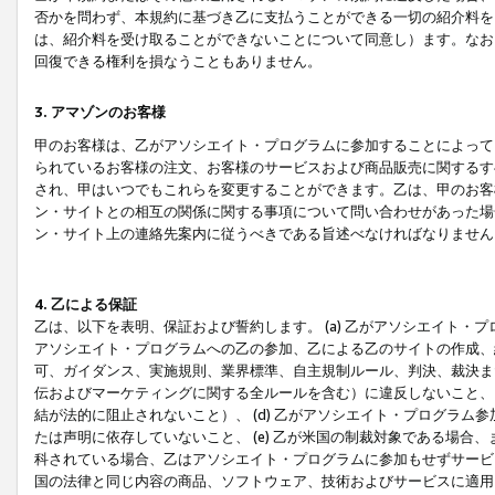
否かを問わず、本規約に基づき乙に支払うことができる一切の紹介料を
は、紹介料を受け取ることができないことについて同意し）ます。なお
回復できる権利を損なうこともありません。
3. アマゾンのお客様
甲のお客様は、乙がアソシエイト・プログラムに参加することによって
られているお客様の注文、お客様のサービスおよび商品販売に関するす
され、甲はいつでもこれらを変更することができます。乙は、甲のお客
ン・サイトとの相互の関係に関する事項について問い合わせがあった場
ン・サイト上の連絡先案内に従うべきである旨述べなければなりません
4. 乙による保証
乙は、以下を表明、保証および誓約します。 (a) 乙がアソシエイト・
アソシエイト・プログラムへの乙の参加、乙による乙のサイトの作成、
可、ガイダンス、実施規則、業界標準、自主規制ルール、判決、裁決ま
伝およびマーケティングに関する全ルールを含む）に違反しないこと、 
結が法的に阻止されないこと）、 (d) 乙がアソシエイト・プログラ
たは声明に依存していないこと、 (e) 乙が米国の制裁対象である場
科されている場合、乙はアソシエイト・プログラムに参加もせずサービス
国の法律と同じ内容の商品、ソフトウェア、技術およびサービスに適用さ