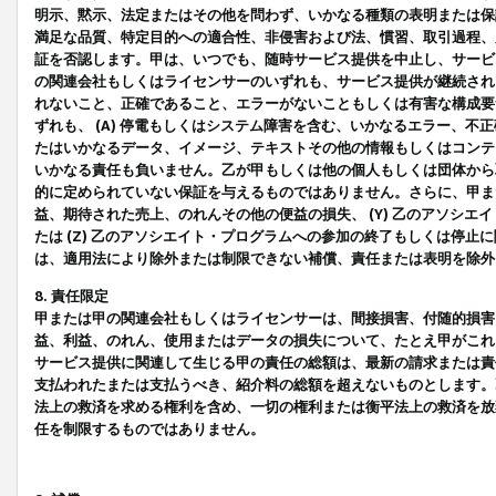
明示、黙示、法定またはその他を問わず、いかなる種類の表明または保
満足な品質、特定目的への適合性、非侵害および法、慣習、取引過程、
証を否認します。甲は、いつでも、随時サービス提供を中止し、サービ
の関連会社もしくはライセンサーのいずれも、サービス提供が継続され
れないこと、正確であること、エラーがないこともしくは有害な構成要
ずれも、 (A) 停電もしくはシステム障害を含む、いかなるエラー、不
たはいかなるデータ、イメージ、テキストその他の情報もしくはコンテ
いかなる責任も負いません。乙が甲もしくは他の個人もしくは団体から
的に定められていない保証を与えるものではありません。さらに、甲また
益、期待された売上、のれんその他の便益の損失、 (Y) 乙のアソシ
たは (Z) 乙のアソシエイト・プログラムへの参加の終了もしくは停
は、適用法により除外または制限できない補償、責任または表明を除外
8. 責任限定
甲または甲の関連会社もしくはライセンサーは、間接損害、付随的損害
益、利益、のれん、使用またはデータの損失について、たとえ甲がこれ
サービス提供に関連して生じる甲の責任の総額は、最新の請求または責
支払われたまたは支払うべき、紹介料の総額を超えないものとします。
法上の救済を求める権利を含め、一切の権利または衡平法上の救済を放
任を制限するものではありません。