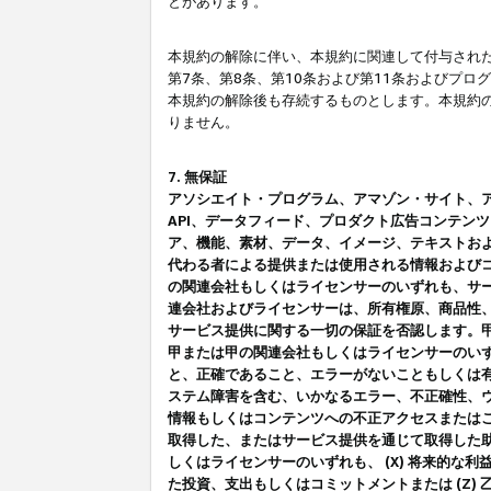
とがあります。
本規約の解除に伴い、本規約に関連して付与された
第7条、第8条、第10条および第11条およびプ
本規約の解除後も存続するものとします。本規約
りません。
7. 無保証
アソシエイト・プログラム、アマゾン・サイト、アマゾ
API、データフィード、プロダクト広告コンテン
ア、機能、素材、データ、イメージ、テキストお
代わる者による提供または使用される情報および
の関連会社もしくはライセンサーのいずれも、サ
連会社およびライセンサーは、所有権原、商品性
サービス提供に関する一切の保証を否認します。
甲または甲の関連会社もしくはライセンサーのい
と、正確であること、エラーがないこともしくは有
ステム障害を含む、いかなるエラー、不正確性、ウ
情報もしくはコンテンツへの不正アクセスまたは
取得した、またはサービス提供を通じて取得した
しくはライセンサーのいずれも、 (X) 将来的な
た投資、支出もしくはコミットメントまたは (Z