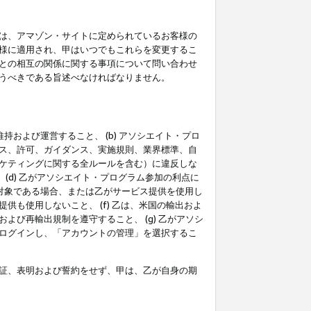
は、アマゾン・サイトに定められているお客様の
様に適用され、甲はいつでもこれらを変更するこ
との相互の関係に関する事項について問い合わせ
うべきである旨述べなければなりません。
持および運営すること、 (b) アソシエイト・プロ
ス、許可、ガイダンス、実施規則、業界標準、自
ケティングに関する全ルールを含む）に違反しな
(d) 乙がアソシエイト・プログラム参加の利点に
裁対象である場合、または乙がサービス提供を使用し
も使用しないこと、 (f) 乙は、米国の輸出およ
び再輸出規制を遵守すること、 (g) 乙がアソシ
ログインし、「アカウントの管理」を選択するこ
証、表明および誓約をせず、甲は、乙が自身の期