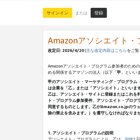
サインイン
登録
または
Amazonアソシエイト
改定日: 2026/4/20
(
主な改定内容はこちら
をご覧
Amazonアソシエイト・プログラム参加者のための
める関係するアマゾンの法人（以下「
甲
」といい
甲のアソシエイト・マーケティング・プログラム
は企業を「乙」または「アソシエイト」といいま
乙は、アソシエイト・サイトに登録またはこれを
ト・プログラム参加要件、アソシエイト・プログラ
同意するものとします。乙がAmazon.co.j
除の禁止を含みます。）を遵守しなければなりま
1. アソシエイト・プログラムの説明
アソシエイト・プログラムにより、乙は、
別紙1
記