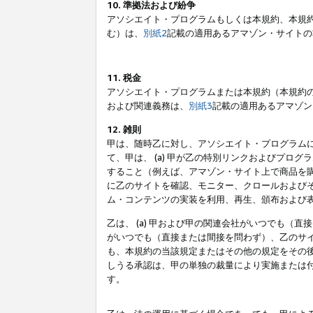
10. 準拠法および紛争
アソシエイト・プログラムもしくは本規約、本規
む）は、
別紙2
記載の適用あるアマゾン・サイトの
11. 税金
アソシエイト・プログラムまたは本規約（本規約
および関連義務は、
別紙3
記載の適用あるアマゾン
12. 雑則
甲は、随時乙に対し、アソシエイト・プログラム
て、甲は、 (a) 甲が乙の特別リンクおよびプ
すること（例えば、アマゾン・サイト上で商品を購
に乙のサイトを確認、モニター、クロールおよびそ
ム・コンテンツの実装を利用、再生、頒布および
乙は、 (a) 甲および甲の関連会社がいつでも（
がいつでも（直接または間接を問わず）、乙のサイ
も、本規約の当該規定またはその他の規定をその後
しうる承認は、甲の単独の裁量により実施または
す。