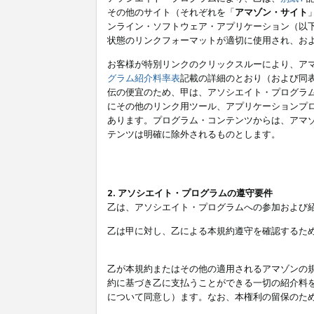
その他のサイト（それぞれを「
アマゾン・サイト
ンライン・ソフトウェア・アプリケーション（以
状態のリンクフォーマットが適切に使用され、お
お客様が特別リンクのクリックスルーにより、ア
グラム紹介料率表
記載の詳細のとおり（および同
伝の便宜のため、甲は、アソシエイト・プログラ
にその他のリンク用ツール、アプリケーションプロ
あります。プログラム・コンテンツからは、アマ
テンツは明確に除外されるものとします。
2. アソシエイト・プログラムの遵守要件
乙は、アソシエイト・プログラムへの参加および
乙は甲に対し、乙による本規約遵守を確認するた
乙が本規約またはその他の適用されるアマゾンの
約に基づき乙に支払うことができる一切の紹介料
について同意し）ます。なお、本権利の留保のた