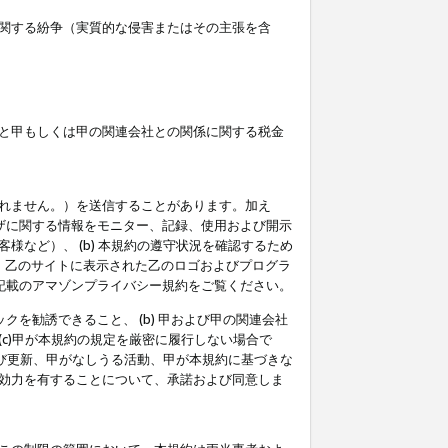
関する紛争（実質的な侵害またはその主張を含
と甲もしくは甲の関連会社との関係に関する税金
られません。）を送信することがあります。加え
ーザに関する情報をモニター、記録、使用および開示
など）、 (b) 本規約の遵守状況を確認するため
て、乙のサイトに表示された乙のロゴおよびプログラ
記載のアマゾンプライバシー規約をご覧ください。
クを勧誘できること、 (b) 甲および甲の関連会社
c)甲が本規約の規定を厳密に履行しない場合で
及び更新、甲がなしうる活動、甲が本規約に基づきな
効力を有することについて、承諾および同意しま