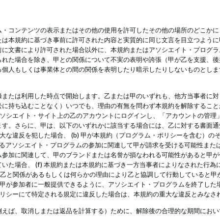
・コンテンツの表示またはその他の使用を許可したその他の場所のどこかに、
たは本規約に基づき事前に許可された内容と実質的に同じ文言を目立つように
前に文書により許可された場合以外に、本規約またはアソシエイト・プログラ
られた場合を除き、甲との関係について不実の表明や誇張（甲が乙を支援、後
る個人もしくは事業体との間の関係を表明したり暗示したりしないものとしま
録または利用した時点で開始します。乙または甲のいずれも、他方当事者に対
訟に持ち込むことなく）いつでも、理由の有無を問わず本規約を解除すること
アソシエイト・サイト上の乙のアカウントにログインし、「アカウントの管理
ます。さらに、甲は、以下のいずれかに該当する場合には、乙に対する書面通
の重大な違反を犯した場合、 (b) 甲が本規約（プログラム・ポリシーを含む）
によるアソシエイト・プログラムの参加に関連して甲が請求を受ける可能性または
参加に関連して、甲のブランドまたは名誉が損なわれる可能性があると甲が信じ
いた場合、 (f) 本規約または本規約に基づき一方当事者によりなされた行
または乙と関係があるもしくは何らかの理由により乙と協調して行動していると
) 甲が参加者に一般提供できるように、アソシエイト・プログラムを終了した
ポリシーにて特定される規定に違反した場合は、本規約の重大な違反とみなさ
例えば、取消しまたは返品を計算する）ために、解除後の合理的な期間におい