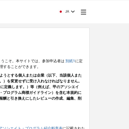
JA
ようこそ。本サイトでは、参加申込者は
別紙1
に定
理することができます。
ようとする個人または企業（以下、当該個人また
。）を変更せずに受け入れなければなりません。
条に定義します。）等（例えば、甲のアソシエイ
ト・プログラム商標ガイドライン）を含む本規約に
ン（報酬と引き換えにしたレビューの作成、編集、削
アソシエイト・プログラム紹介料率表
に記載された