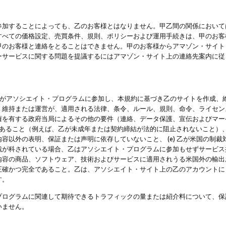
参加することによっても、乙のお客様とはなりません。甲乙間の関係において
すべての価格設定、売買条件、規則、ポリシーおよび運用手続きは、甲のお客
甲のお客様と連絡をとることはできません。甲のお客様からアマゾン・サイト
ーサービスに関する問題を提議するにはアマゾン・サイト上の連絡先案内に従
 乙がアソシエイト・プログラムに参加し、本規約に基づき乙のサイトを作成、維
、維持または運営が、適用される法律、条令、ルール、規則、命令、ライセン
権を有する政府当局によるその他の要件（連絡、データ保護、宣伝およびマー
力があること（例えば、乙が未成年または契約締結が法的に阻止されないこと）、 
容以外の表明、保証または声明に依存していないこと、 (e) 乙が米国の制
が科されている場合、乙はアソシエイト・プログラムに参加もせずサービス提供
容の商品、ソフトウェア、技術およびサービスに適用されうる米国外の輸出およ
正確かつ完全であること。乙は、アソシエイト・サイト上の乙のアカウントに
す。
プログラムに関連して期待できるトラフィックの量または紹介料について、保
いません。