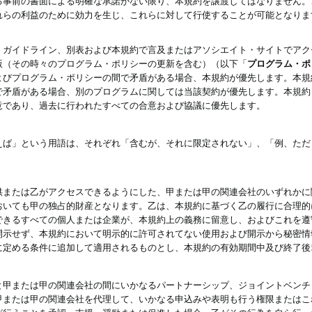
る事前の書面による明確な承諾がない限り、本規約を譲渡してはなりません。
れらの利益のために効力を生じ、これらに対して行使することが可能となりま
、ガイドライン、別表および本規約で言及またはアソシエイト・サイトでアク
版（その時々のプログラム・ポリシーの更新を含む）（以下「
プログラム・ポ
よびプログラム・ポリシーの間で矛盾がある場合、本規約が優先します。本規
で矛盾がある場合、別のプログラムに関しては当該契約が優先します。本規約
意であり、過去に行われたすべての合意および協議に優先します。
えば」という用語は、それぞれ「含むが、それに限定されない」、「例、ただ
供または乙がアクセスできるようにした、甲または甲の関連会社のいずれかに
おいても甲の独占的財産となります。乙は、本規約に基づく乙の履行に合理的
できるすべての個人または企業が、本規約上の義務に留意し、およびこれを遵
開示せず、本規約において明示的に許可されてない使用および開示から秘密情
に定める条件に追加して適用されるものとし、本規約の有効期間中及び終了後
と甲または甲の関連会社の間にいかなるパートナーシップ、ジョイントベンチ
甲または甲の関連会社を代理して、いかなる申込みや表明も行う権限またはこ