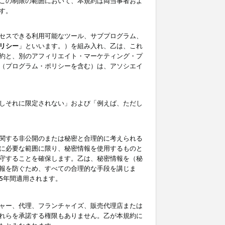
この制限の範囲において、本規約は両当事者およ
す。
セスできる利用可能なツール、サブプログラム、
リシー
」といいます。）を組み入れ、乙は、これ
約と、別のアフィリエイト・マーケティング・プ
（プログラム・ポリシーを含む）は、アソシエイ
しそれに限定されない」および「例えば、ただし
関する非公開のまたは秘密と合理的に考えられる
に必要な範囲に限り、秘密情報を使用するものと
守することを確保します。乙は、秘密情報を（秘
報を防ぐため、すべての合理的な手段を講じま
5年間適用されます。
ャー、代理、フランチャイズ、販売代理店または
れらを承諾する権限もありません。乙が本規約に