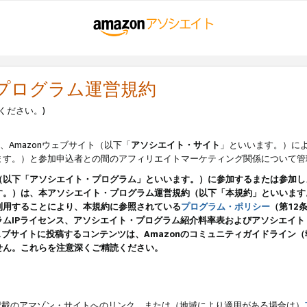
・プログラム運営規約
ください。)
、Amazonウェブサイト（以下「
アソシエイト・サイト
」といいます。）に
ます。）と参加申込者との間のアフィリエイトマーケティング関係について管
（以下「アソシエイト・プログラム」といいます。）に参加するまたは参加し
す。）は、本アソシエイト・プログラム運営規約（以下「本規約」といいます
利用することにより、本規約に参照されている
プログラム・ポリシー
（第12
ムIPライセンス、アソシエイト・プログラム紹介料率表およびアソシエイ
pのウェブサイトに投稿するコンテンツは、Amazonのコミュニティガイドライ
せん。これらを注意深くご精読ください。
載のアマゾン・サイトへのリンク、または（地域により適用がある場合は）