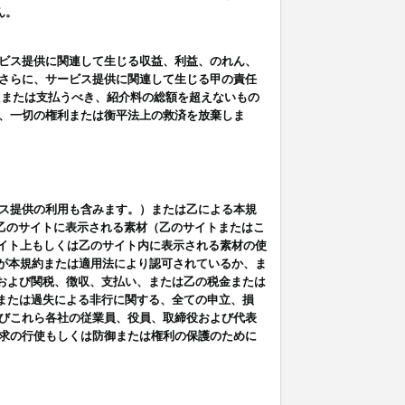
ん。
ビス提供に関連して生じる収益、利益、のれん、
さらに、サービス提供に関連して生じる甲の責任
たまたは支払うべき、紹介料の総額を超えないもの
、一切の権利または衡平法上の救済を放棄しま
ス提供の利用も含みます。）または乙による本規
は乙のサイトに表示される素材（乙のサイトまたはこ
サイト上もしくは乙のサイト内に表示される素材の使
用が本規約または適用法により認可されているか、ま
税金および関税、徴収、支払い、または乙の税金または
意または過失による非行に関する、全ての申立、損
びこれら各社の従業員、役員、取締役および代表
求の行使もしくは防御または権利の保護のために