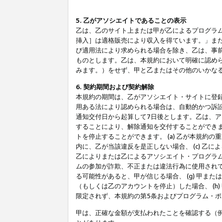
5. 乙がアソシエイトであることの表示
乙は、乙のサイト上または甲が乙によるプログラム
挿入］は適格販売により収入を得ています。」ま
び適用法により求められる場合を除き、乙は、事
ものとします。乙は、本規約において明確に認め
みます。）をせず、甲と乙またはその他のいかな
6. 契約期間および契約解除
本規約の期間は、乙がアソシエイト・サイトに登
用ある法により認められる場合は、自動的かつ訴
通知交付日から起算して7日後とします。乙は、
することにより、解除通知を交付することができ
トを停止することができます。 (a) 乙が本規約
内に、乙が当該違反を是正しない場合、 (c) 乙
乙によりまたは乙によるアソシエイト・プログラム
ムの参加が詐欺、不正または違法行為に使用されて
る可能性があると、甲が信じる場合、 (g) 甲
（もしくは乙のアカウントを停止）した場合、 (h
限定されず、本規約の第5条およびプログラム・
甲は、正確な金額が支払われたことを確認する（