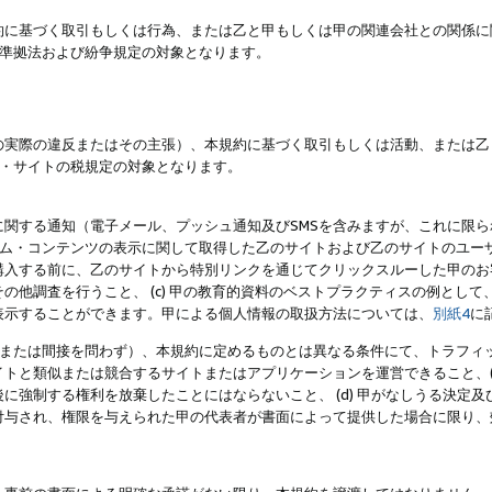
約に基づく取引もしくは行為、または乙と甲もしくは甲の関連会社との関係に
準拠法および紛争規定の対象となります。
の実際の違反またはその主張）、本規約に基づく取引もしくは活動、または乙
・サイトの税規定の対象となります。
に関する通知（電子メール、プッシュ通知及びSMSを含みますが、これに限
ログラム・コンテンツの表示に関して取得した乙のサイトおよび乙のサイトのユ
入する前に、乙のサイトから特別リンクを通じてクリックスルーした甲のお客様
の他調査を行うこと、 (c) 甲の教育的資料のベストプラクティスの例とし
表示することができます。甲による個人情報の取扱方法については、
別紙4
に
直接または間接を問わず）、本規約に定めるものとは異なる条件にて、トラフィッ
トと類似または競合するサイトまたはアプリケーションを運営できること、(
に強制する権利を放棄したことにはならないこと、 (d) 甲がなしうる決定
付与され、権限を与えられた甲の代表者が書面によって提供した場合に限り、