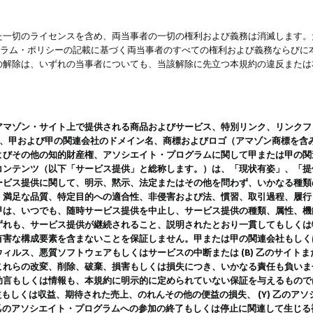
一切のライセンスを含め、両当事者の一切の権利および義務は消滅します。た
ログラム・ポリシーの記載に基づく両当事者のすべての権利および義務ならび
の解除は、いずれの当事者についても、当該解除に先立つ本規約の違反または
ン・サイト上で提供される商品およびサービス、特別リンク、リンクフォーマット、
ツ、甲および甲の関連会社のドメイン名、商標およびロゴ（アマゾン商標を含
よびその他の知的財産権、アソシエイト・プログラムに関して甲または甲の関
コンテンツ（以下「サービス提供」と総称します。）は、「現状有姿」、「提
ービス提供に関して、明示、黙示、法定またはその他を問わず、いかなる種類
、満足な品質、特定目的への適合性、非侵害および法、慣習、取引過程、履行
甲は、いつでも、随時サービス提供を中止し、サービス提供の種類、属性、機
ずれも、サービス提供が継続されること、説明されたとおり一貫してもしくは
害な構成要素を含まないことを保証しません。甲または甲の関連会社もしくはラ
ィルス、悪質ソフトウェアもしくはサービスの中断または (B) 乙のサイト
これらの改変、削除、破棄、損害もしくは損失につき、いかなる責任も負いま
助言もしくは情報も、本規約に明示的に定められていない保証を与えるもので
利益もしくは収益、期待された売上、のれんその他の便益の損失、 (Y) 乙の
) 乙のアソシエイト・プログラムへの参加の終了もしくは停止に関連して生じ