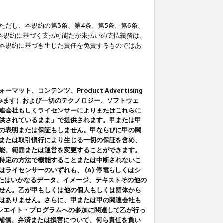
だし、本規約の第3条、第4条、第5条、第6条、
に本規約に基づく支払可能だが未払いの支払義務は、
本規約に基づき生じた責任を免責するものではあ
コンテンツ、Product Advertising
みます）および一切のテクノロジー、ソフトウェ
連会社もしくライセンサーによりまたはこれらに
供されているまま」で提供されます。甲または甲
の表明または保証もしません。甲ならびに甲の関
または取引慣行により生じる一切の保証を含め、
能、範囲または運営を変更することができます。
特定の方法で機能することまたは中断されないこ
イセンサーのいずれも、 (A) 停電もしくはシ
またはいかなるデータ、イメージ、テキストその他の
せん。乙が甲もしくは他の個人もしくは団体から
はありません。さらに、甲または甲の関連会社も
アソシエイト・プログラムへの参加に関連して乙が行っ
る補償、弁済または損害について、何ら責任を負い