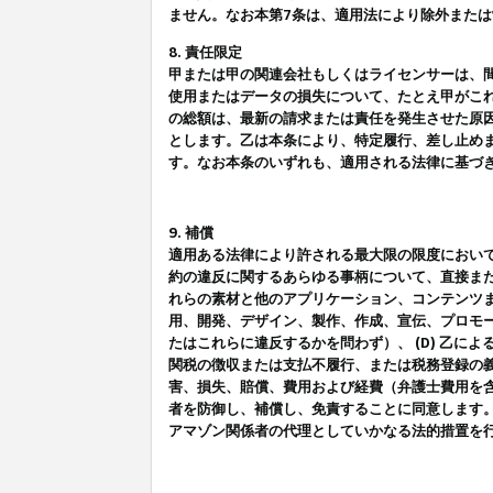
ません。なお本第7条は、適用法により除外また
8. 責任限定
甲または甲の関連会社もしくはライセンサーは、
使用またはデータの損失について、たとえ甲がこ
の総額は、最新の請求または責任を発生させた原
とします。乙は本条により、特定履行、差し止め
す。なお本条のいずれも、適用される法律に基づ
9. 補償
適用ある法律により許される最大限の限度におい
約の違反に関するあらゆる事柄について、直接また
れらの素材と他のアプリケーション、コンテンツま
用、開発、デザイン、製作、作成、宣伝、プロモー
たはこれらに違反するかを問わず）、 (D) 乙に
関税の徴収または支払不履行、または税務登録の義
害、損失、賠償、費用および経費（弁護士費用を
者を防御し、補償し、免責することに同意します
アマゾン関係者の代理としていかなる法的措置を