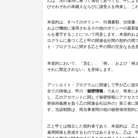
乙は、法の運用に基づく場合であっても、甲によ
びそれぞれの承継人ならびに譲受人を拘束し、こ
本規約は、すべてのポリシー、付属書類、仕様書
および機能に適用されるその他のポリシーの最新
らを遵守することについて同意します。本規約お
ログラムに基づく乙と甲の関連会社間の契約の間
ト・プログラムに関する乙と甲の間の完全なる合
本規約において、「含む」、「例」、および「例
それに限定されない」を意味します。
アソシエイト・プログラムに関連して甲が乙に提
全ての情報は、甲の「
秘密情報
」であり、将来に
し、乙のアカウントに関して秘密情報にアクセス
密保持義務を負う乙の関連会社以外の）第三者に
す。当該制限は、両当事者間の他の秘密保持契約
乙と甲とは独立した契約者であり、本規約は、乙
雇用関係も形成するものではありません。乙は、