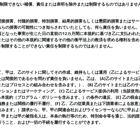
は制限できない補償、責任または表明を除外または制限するものではありませ
間接損害、付随的損害、特別損害、結果的損害もしくは懲罰的損害またはサー
れらの損害の可能性につき知らされていたとしても、何ら責任を負いません。
因となった事実が生じた日の直前の12カ月間に本規約に基づき乙に支払われ
またはその他の本規約に関連するその他の衡平法上の救済を求める権利を含め
き制限することができない責任を制限するものではありません。
て、甲は、乙のサイトに関してその作成、維持もしくは運用（乙によるサービ
は間接的であるかを問わず責任を負いません。乙は、 (A)乙のサイトまた
たはプロセスとの組み合わせを含みます。）、 (B) 乙のサイトまたは乙の
ションまたはマーケティング、 (C) 乙によるサービス提供の利用（当該使
よる本規約（プログラム・ポリシーを含みます。）の条件の違反、 (E) 乙の
務または関税の履行不履行、 (F) 乙、乙の従業員または下請業者による故
含みます。）請求から、甲、甲の関連会社およびライセンサーならびに甲およ
。甲または甲の被指名人は、本条の執行等のため、特別命令等を通じ、法的請
行うこと、および一切の手続を履行することができます。