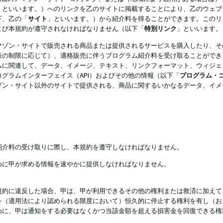
」といいます。）へのリンクを乙のサイトに掲載することにより、乙のウェブ
下、乙の「
サイト
」といいます。）から紹介料を得ることができます。このリ
よび本規約が遵守されなければなりません（以下「
特別リンク
」といいます。
マゾン・サイトで販売される商品または提供されるサービスを購入したり、そ
表の制限に応じて）、適格販売に伴うプログラム紹介料を受け取ることができ
ムに関連して、データ、イメージ、テキスト、リンクフォーマット、ウィジェ
グラムインターフェイス（API）およびその他の情報（以下「
プログラム・
ゾン・サイト以外のサイトで提供される、商品に関するいかなるデータ、イメ
紹介料の受け取りに際し、本規約を遵守しなければなりません。
めに甲が求める情報を速やかに提供しなければなりません。
規約に違反した場合、甲は、甲が利用できるその他の権利または救済に加えて
を（適用法により認められる限度において）恒久的に停止する権利を有し（お
めに、甲は通知をする必要はなくかつ当該金額を超える損害金を回復できる権