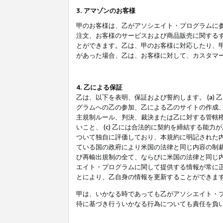
3. アマゾンのお客様
甲のお客様は、乙がアソシエイト・プログラムに
注文、お客様のサービスおよび商品販売に関する
とができます。乙は、甲のお客様に対応したり、
があった場合、乙は、お客様に対して、カスタマ
4. 乙による保証
乙は、以下を表明、保証および誓約します。 (a)
グラムへの乙の参加、乙による乙のサイトの作成
主規制ルール、判決、裁決または乙に対する管轄
いこと、 (c) 乙には合法的に契約を締結する能
ついて独自に評価しており、本規約に明記された内
ている国の政府により米国の法律と同じ内容の制裁
び再輸出規制の全て、ならびに米国の法律と同じ内
エイト・プログラムに関して提供する情報が常に
とにより、乙自身の情報を更新することができま
甲は、いかなる時であっても乙がアソシエイト・
待に基づき行ういかなる行為についても責任を負