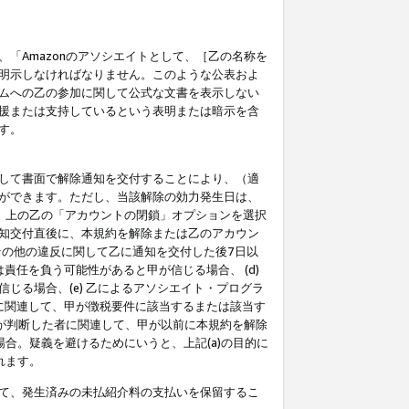
「Amazonのアソシエイトとして、［乙の名称を
明示しなければなりません。このような公表およ
ムへの乙の参加に関して公式な文書を表示しない
援または支持しているという表明または暗示を含
す。
して書面で解除通知を交付することにより、（適
ができます。ただし、当該解除の効力発生日は、
」上の乙の「アカウントの閉鎖」オプションを選択
知交付直後に、本規約を解除または乙のアカウン
のその他の違反に関して乙に通知を交付した後7日以
責任を負う可能性があると甲が信じる場合、 (d)
る場合、(e) 乙によるアソシエイト・プログラ
為に関連して、甲が徴税要件に該当するまたは該当す
甲が判断した者に関連して、甲が以前に本規約を解除
場合。疑義を避けるためにいうと、上記(a)の目的に
れます。
て、発生済みの未払紹介料の支払いを保留するこ