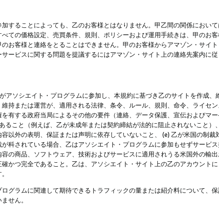
参加することによっても、乙のお客様とはなりません。甲乙間の関係において
すべての価格設定、売買条件、規則、ポリシーおよび運用手続きは、甲のお客
甲のお客様と連絡をとることはできません。甲のお客様からアマゾン・サイト
ーサービスに関する問題を提議するにはアマゾン・サイト上の連絡先案内に従
 乙がアソシエイト・プログラムに参加し、本規約に基づき乙のサイトを作成、維
、維持または運営が、適用される法律、条令、ルール、規則、命令、ライセン
権を有する政府当局によるその他の要件（連絡、データ保護、宣伝およびマー
力があること（例えば、乙が未成年または契約締結が法的に阻止されないこと）、 
容以外の表明、保証または声明に依存していないこと、 (e) 乙が米国の制
が科されている場合、乙はアソシエイト・プログラムに参加もせずサービス提供
容の商品、ソフトウェア、技術およびサービスに適用されうる米国外の輸出およ
正確かつ完全であること。乙は、アソシエイト・サイト上の乙のアカウントに
す。
プログラムに関連して期待できるトラフィックの量または紹介料について、保
いません。