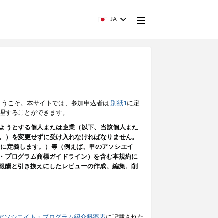
JA
ようこそ。本サイトでは、参加申込者は
別紙1
に定
理することができます。
ようとする個人または企業（以下、当該個人また
。）を変更せずに受け入れなければなりません。
条に定義します。）等（例えば、甲のアソシエイ
ト・プログラム商標ガイドライン）を含む本規約に
ン（報酬と引き換えにしたレビューの作成、編集、削
アソシエイト・プログラム紹介料率表
に記載された