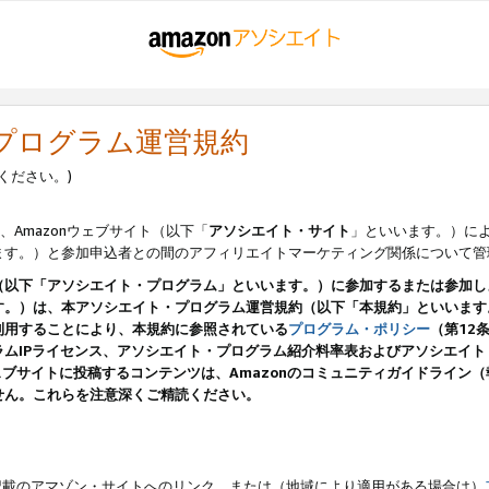
・プログラム運営規約
ください。)
、Amazonウェブサイト（以下「
アソシエイト・サイト
」といいます。）に
ます。）と参加申込者との間のアフィリエイトマーケティング関係について管
（以下「アソシエイト・プログラム」といいます。）に参加するまたは参加し
す。）は、本アソシエイト・プログラム運営規約（以下「本規約」といいます
利用することにより、本規約に参照されている
プログラム・ポリシー
（第12
ムIPライセンス、アソシエイト・プログラム紹介料率表およびアソシエイ
pのウェブサイトに投稿するコンテンツは、Amazonのコミュニティガイドライ
せん。これらを注意深くご精読ください。
載のアマゾン・サイトへのリンク、または（地域により適用がある場合は）