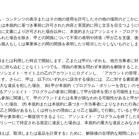
・コンテンツの表示またはその他の使用を許可したその他の場所のどこかに、
たは本規約に基づき事前に許可された内容と実質的に同じ文言を目立つように
前に文書により許可された場合以外に、本規約またはアソシエイト・プログラ
られた場合を除き、甲との関係について不実の表明や誇張（甲が乙を支援、後
る個人もしくは事業体との間の関係を表明したり暗示したりしないものとしま
録または利用した時点で開始します。乙または甲のいずれも、他方当事者に対
訟に持ち込むことなく）いつでも、理由の有無を問わず本規約を解除すること
アソシエイト・サイト上の乙のアカウントにログインし、「アカウントの管理
ます。さらに、甲は、以下のいずれかに該当する場合には、乙に対する書面通
の重大な違反を犯した場合、 (b) 甲が本規約（プログラム・ポリシーを含む）
によるアソシエイト・プログラムの参加に関連して甲が請求を受ける可能性または
参加に関連して、甲のブランドまたは名誉が損なわれる可能性があると甲が信じ
いた場合、 (f) 本規約または本規約に基づき一方当事者によりなされた行
または乙と関係があるもしくは何らかの理由により乙と協調して行動していると
) 甲が参加者に一般提供できるように、アソシエイト・プログラムを終了した
ポリシーにて特定される規定に違反した場合は、本規約の重大な違反とみなさ
例えば、取消しまたは返品を計算する）ために、解除後の合理的な期間におい