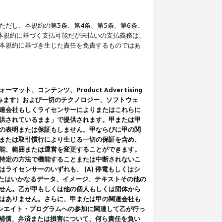
だし、本規約の第3条、第4条、第5条、第6条、
に本規約に基づく支払可能だが未払いの支払義務は、
本規約に基づき生じた責任を免責するものではあ
コンテンツ、Product Advertising
みます）および一切のテクノロジー、ソフトウェ
連会社もしくライセンサーによりまたはこれらに
供されているまま」で提供されます。甲または甲
の表明または保証もしません。甲ならびに甲の関
または取引慣行により生じる一切の保証を含め、
能、範囲または運営を変更することができます。
特定の方法で機能することまたは中断されないこ
イセンサーのいずれも、 (A) 停電もしくはシ
またはいかなるデータ、イメージ、テキストその他の
せん。乙が甲もしくは他の個人もしくは団体から
はありません。さらに、甲または甲の関連会社も
アソシエイト・プログラムへの参加に関連して乙が行っ
る補償、弁済または損害について、何ら責任を負い