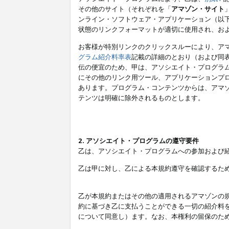
その他のサイト（それぞれを「
アマゾン・サイト
ンライン・ソフトウェア・アプリケーション（以
状態のリンクフォーマットが適切に使用され、お
お客様が特別リンクのクリックスルーにより、ア
グラム紹介料率表
記載の詳細のとおり（および同
伝の便宜のため、甲は、アソシエイト・プログラ
にその他のリンク用ツール、アプリケーションプロ
あります。プログラム・コンテンツからは、アマ
テンツは明確に除外されるものとします。
2. アソシエイト・プログラムの遵守要件
乙は、アソシエイト・プログラムへの参加および
乙は甲に対し、乙による本規約遵守を確認するた
乙が本規約またはその他の適用されるアマゾンの
約に基づき乙に支払うことができる一切の紹介料
について同意し）ます。なお、本権利の留保のた