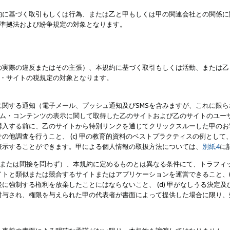
約に基づく取引もしくは行為、または乙と甲もしくは甲の関連会社との関係に
準拠法および紛争規定の対象となります。
の実際の違反またはその主張）、本規約に基づく取引もしくは活動、または乙
・サイトの税規定の対象となります。
に関する通知（電子メール、プッシュ通知及びSMSを含みますが、これに限
ログラム・コンテンツの表示に関して取得した乙のサイトおよび乙のサイトのユ
入する前に、乙のサイトから特別リンクを通じてクリックスルーした甲のお客様
の他調査を行うこと、 (c) 甲の教育的資料のベストプラクティスの例とし
表示することができます。甲による個人情報の取扱方法については、
別紙4
に
直接または間接を問わず）、本規約に定めるものとは異なる条件にて、トラフィッ
トと類似または競合するサイトまたはアプリケーションを運営できること、(
に強制する権利を放棄したことにはならないこと、 (d) 甲がなしうる決定
付与され、権限を与えられた甲の代表者が書面によって提供した場合に限り、