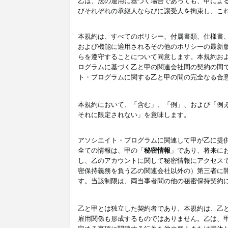
乙は、法の運用に基づく場合であっても、甲によ
びそれぞれの承継人ならびに譲受人を拘束し、こ
本規約は、すべてのポリシー、付属書類、仕様書
および機能に適用されるその他のポリシーの最新
らを遵守することについて同意します。本規約お
ログラムに基づく乙と甲の関連会社間の契約の間
ト・プログラムに関する乙と甲の間の完全なる合
本規約において、「含む」、「例」、および「例
それに限定されない」を意味します。
アソシエイト・プログラムに関連して甲が乙に提
全ての情報は、甲の「
秘密情報
」であり、将来に
し、乙のアカウントに関して秘密情報にアクセス
密保持義務を負う乙の関連会社以外の）第三者に
す。当該制限は、両当事者間の他の秘密保持契約
乙と甲とは独立した契約者であり、本規約は、乙
雇用関係も形成するものではありません。乙は、