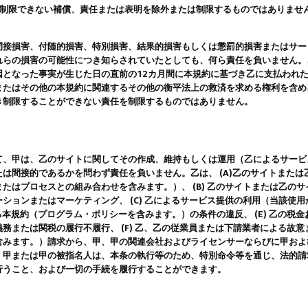
は制限できない補償、責任または表明を除外または制限するものではありませ
間接損害、付随的損害、特別損害、結果的損害もしくは懲罰的損害またはサー
れらの損害の可能性につき知らされていたとしても、何ら責任を負いません。
因となった事実が生じた日の直前の12カ月間に本規約に基づき乙に支払われ
またはその他の本規約に関連するその他の衡平法上の救済を求める権利を含め
き制限することができない責任を制限するものではありません。
て、甲は、乙のサイトに関してその作成、維持もしくは運用（乙によるサービ
は間接的であるかを問わず責任を負いません。乙は、 (A)乙のサイトまた
たはプロセスとの組み合わせを含みます。）、 (B) 乙のサイトまたは乙の
ションまたはマーケティング、 (C) 乙によるサービス提供の利用（当該使
よる本規約（プログラム・ポリシーを含みます。）の条件の違反、 (E) 乙の
務または関税の履行不履行、 (F) 乙、乙の従業員または下請業者による故
含みます。）請求から、甲、甲の関連会社およびライセンサーならびに甲およ
。甲または甲の被指名人は、本条の執行等のため、特別命令等を通じ、法的請
行うこと、および一切の手続を履行することができます。