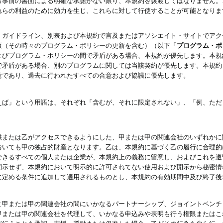
る事前の書面による明確な承諾がない限り、本規約を譲渡してはなりません。
れらの利益のために効力を生じ、これらに対して行使することが可能となりま
、ガイドライン、別表および本規約で言及またはアソシエイト・サイトでアク
版（その時々のプログラム・ポリシーの更新を含む）（以下「
プログラム・ポ
よびプログラム・ポリシーの間で矛盾がある場合、本規約が優先します。本規
で矛盾がある場合、別のプログラムに関しては当該契約が優先します。本規約
意であり、過去に行われたすべての合意および協議に優先します。
えば」という用語は、それぞれ「含むが、それに限定されない」、「例、ただ
供または乙がアクセスできるようにした、甲または甲の関連会社のいずれかに
おいても甲の独占的財産となります。乙は、本規約に基づく乙の履行に合理的
できるすべての個人または企業が、本規約上の義務に留意し、およびこれを遵
開示せず、本規約において明示的に許可されてない使用および開示から秘密情
に定める条件に追加して適用されるものとし、本規約の有効期間中及び終了後
と甲または甲の関連会社の間にいかなるパートナーシップ、ジョイントベンチ
甲または甲の関連会社を代理して、いかなる申込みや表明も行う権限またはこ