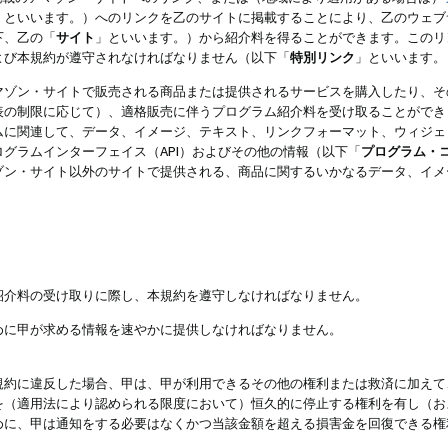
」といいます。）へのリンクを乙のサイトに掲載することにより、乙のウェブ
下、乙の「
サイト
」といいます。）から紹介料を得ることができます。このリ
よび本規約が遵守されなければなりません（以下「
特別リンク
」といいます。
マゾン・サイトで販売される商品または提供されるサービスを購入したり、そ
表の制限に応じて）、適格販売に伴うプログラム紹介料を受け取ることができ
ムに関連して、データ、イメージ、テキスト、リンクフォーマット、ウィジェ
グラムインターフェイス（API）およびその他の情報（以下「
プログラム・
ゾン・サイト以外のサイトで提供される、商品に関するいかなるデータ、イメ
紹介料の受け取りに際し、本規約を遵守しなければなりません。
めに甲が求める情報を速やかに提供しなければなりません。
規約に違反した場合、甲は、甲が利用できるその他の権利または救済に加えて
を（適用法により認められる限度において）恒久的に停止する権利を有し（お
めに、甲は通知をする必要はなくかつ当該金額を超える損害金を回復できる権