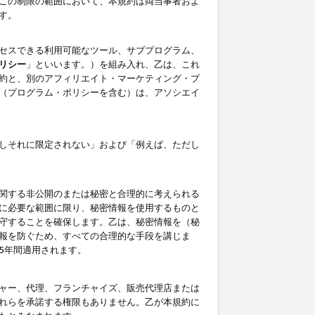
この制限の範囲において、本規約は両当事者およ
す。
セスできる利用可能なツール、サブプログラム、
リシー
」といいます。）を組み入れ、乙は、これ
約と、別のアフィリエイト・マーケティング・プ
（プログラム・ポリシーを含む）は、アソシエイ
しそれに限定されない」および「例えば、ただし
関する非公開のまたは秘密と合理的に考えられる
に必要な範囲に限り、秘密情報を使用するものと
守することを確保します。乙は、秘密情報を（秘
報を防ぐため、すべての合理的な手段を講じま
5年間適用されます。
ャー、代理、フランチャイズ、販売代理店または
れらを承諾する権限もありません。乙が本規約に