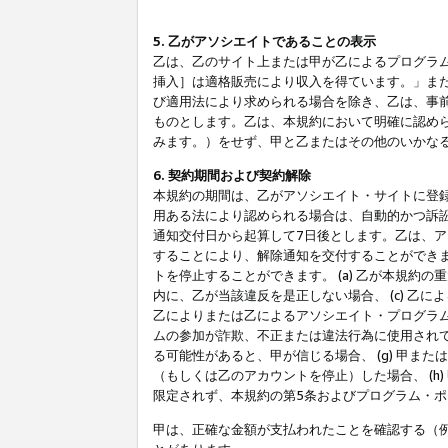
5. 乙がアソシエイトであることの表示
乙は、乙のサイト上または甲が乙によるプログラム
挿入］は適格販売により収入を得ています。」ま
び適用法により求められる場合を除き、乙は、事
ものとします。乙は、本規約において明確に認め
みます。）をせず、甲と乙またはその他のいかな
6. 契約期間および契約解除
本規約の期間は、乙がアソシエイト・サイトに登
用ある法により認められる場合は、自動的かつ訴
通知交付日から起算して7日後とします。乙は、
することにより、解除通知を交付することができ
トを停止することができます。 (a) 乙が本規約
内に、乙が当該違反を是正しない場合、 (c) 乙
乙によりまたは乙によるアソシエイト・プログラム
ムの参加が詐欺、不正または違法行為に使用されて
る可能性があると、甲が信じる場合、 (g) 甲
（もしくは乙のアカウントを停止）した場合、 (h
限定されず、本規約の第5条およびプログラム・
甲は、正確な金額が支払われたことを確認する（