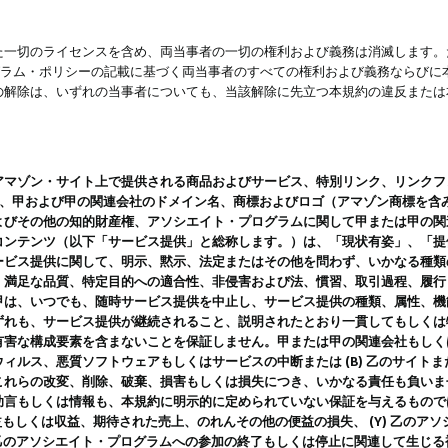
一切のライセンスを含め、両当事者の一切の権利および義務は消滅します。た
ログラム・ポリシーの記載に基づく両当事者のすべての権利および義務ならび
の解除は、いずれの当事者についても、当該解除に先立つ本規約の違反または
ン・サイト上で提供される商品およびサービス、特別リンク、リンクフォーマット、
ツ、甲および甲の関連会社のドメイン名、商標およびロゴ（アマゾン商標を含
よびその他の知的財産権、アソシエイト・プログラムに関して甲または甲の関
コンテンツ（以下「サービス提供」と総称します。）は、「現状有姿」、「提
ービス提供に関して、明示、黙示、法定またはその他を問わず、いかなる種類
、満足な品質、特定目的への適合性、非侵害および法、慣習、取引過程、履行
甲は、いつでも、随時サービス提供を中止し、サービス提供の種類、属性、機
ずれも、サービス提供が継続されること、説明されたとおり一貫してもしくは
害な構成要素を含まないことを保証しません。甲または甲の関連会社もしくはラ
ィルス、悪質ソフトウェアもしくはサービスの中断または (B) 乙のサイト
これらの改変、削除、破棄、損害もしくは損失につき、いかなる責任も負いま
助言もしくは情報も、本規約に明示的に定められていない保証を与えるもので
利益もしくは収益、期待された売上、のれんその他の便益の損失、 (Y) 乙の
) 乙のアソシエイト・プログラムへの参加の終了もしくは停止に関連して生じ