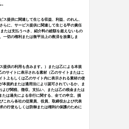
ん。
ビス提供に関連して生じる収益、利益、のれん、
さらに、サービス提供に関連して生じる甲の責任
たまたは支払うべき、紹介料の総額を超えないもの
、一切の権利または衡平法上の救済を放棄しま
ス提供の利用も含みます。）または乙による本規
は乙のサイトに表示される素材（乙のサイトまたはこ
サイト上もしくは乙のサイト内に表示される素材の使
用が本規約または適用法により認可されているか、ま
税金および関税、徴収、支払い、または乙の税金または
意または過失による非行に関する、全ての申立、損
びこれら各社の従業員、役員、取締役および代表
求の行使もしくは防御または権利の保護のために