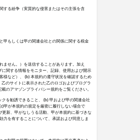
関する紛争（実質的な侵害またはその主張を含
と甲もしくは甲の関連会社との関係に関する税金
られません。）を送信することがあります。加え
ーザに関する情報をモニター、記録、使用および開示
など）、 (b) 本規約の遵守状況を確認するため
て、乙のサイトに表示された乙のロゴおよびプログラ
記載のアマゾンプライバシー規約をご覧ください。
クを勧誘できること、 (b) 甲および甲の関連会社
c)甲が本規約の規定を厳密に履行しない場合で
及び更新、甲がなしうる活動、甲が本規約に基づきな
効力を有することについて、承諾および同意しま