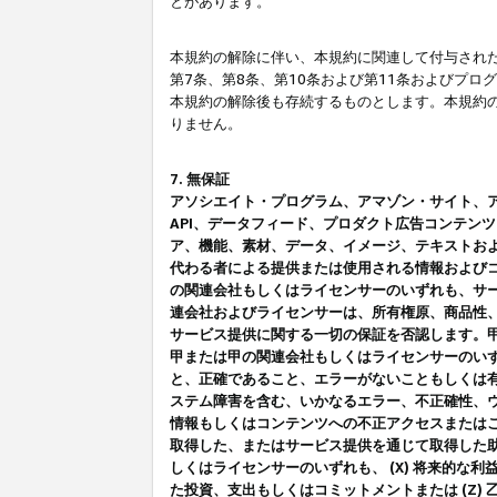
とがあります。
本規約の解除に伴い、本規約に関連して付与された
第7条、第8条、第10条および第11条およびプ
本規約の解除後も存続するものとします。本規約
りません。
7. 無保証
アソシエイト・プログラム、アマゾン・サイト、アマゾ
API、データフィード、プロダクト広告コンテン
ア、機能、素材、データ、イメージ、テキストお
代わる者による提供または使用される情報および
の関連会社もしくはライセンサーのいずれも、サ
連会社およびライセンサーは、所有権原、商品性
サービス提供に関する一切の保証を否認します。
甲または甲の関連会社もしくはライセンサーのい
と、正確であること、エラーがないこともしくは有
ステム障害を含む、いかなるエラー、不正確性、ウ
情報もしくはコンテンツへの不正アクセスまたは
取得した、またはサービス提供を通じて取得した
しくはライセンサーのいずれも、 (X) 将来的な
た投資、支出もしくはコミットメントまたは (Z