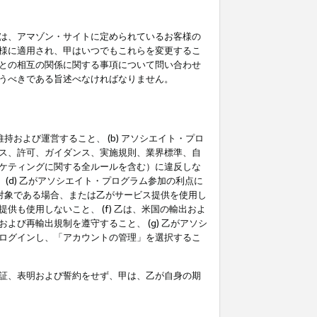
は、アマゾン・サイトに定められているお客様の
様に適用され、甲はいつでもこれらを変更するこ
との相互の関係に関する事項について問い合わせ
うべきである旨述べなければなりません。
持および運営すること、 (b) アソシエイト・プロ
ス、許可、ガイダンス、実施規則、業界標準、自
ケティングに関する全ルールを含む）に違反しな
(d) 乙がアソシエイト・プログラム参加の利点に
裁対象である場合、または乙がサービス提供を使用し
も使用しないこと、 (f) 乙は、米国の輸出およ
び再輸出規制を遵守すること、 (g) 乙がアソシ
ログインし、「アカウントの管理」を選択するこ
証、表明および誓約をせず、甲は、乙が自身の期