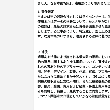
ません。なお本第7条は、適用法により除外また
8. 責任限定
甲または甲の関連会社もしくはライセンサーは、
使用またはデータの損失について、たとえ甲がこ
の総額は、最新の請求または責任を発生させた原
とします。乙は本条により、特定履行、差し止め
す。なお本条のいずれも、適用される法律に基づ
9. 補償
適用ある法律により許される最大限の限度におい
約の違反に関するあらゆる事柄について、直接また
れらの素材と他のアプリケーション、コンテンツま
用、開発、デザイン、製作、作成、宣伝、プロモー
たはこれらに違反するかを問わず）、 (D) 乙に
関税の徴収または支払不履行、または税務登録の義
害、損失、賠償、費用および経費（弁護士費用を
者を防御し、補償し、免責することに同意します
アマゾン関係者の代理としていかなる法的措置を