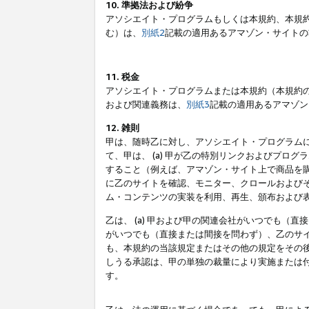
10. 準拠法および紛争
アソシエイト・プログラムもしくは本規約、本規
む）は、
別紙2
記載の適用あるアマゾン・サイトの
11. 税金
アソシエイト・プログラムまたは本規約（本規約
および関連義務は、
別紙3
記載の適用あるアマゾン
12. 雑則
甲は、随時乙に対し、アソシエイト・プログラム
て、甲は、 (a) 甲が乙の特別リンクおよびプ
すること（例えば、アマゾン・サイト上で商品を購
に乙のサイトを確認、モニター、クロールおよびそ
ム・コンテンツの実装を利用、再生、頒布および
乙は、 (a) 甲および甲の関連会社がいつでも（
がいつでも（直接または間接を問わず）、乙のサイ
も、本規約の当該規定またはその他の規定をその後
しうる承認は、甲の単独の裁量により実施または
す。