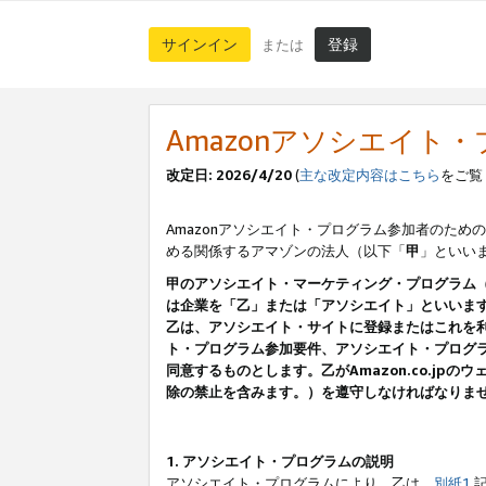
サインイン
登録
または
Amazonアソシエイト
改定日: 2026/4/20
(
主な改定内容はこちら
をご覧
Amazonアソシエイト・プログラム参加者のための
める関係するアマゾンの法人（以下「
甲
」といい
甲のアソシエイト・マーケティング・プログラム
は企業を「乙」または「アソシエイト」といいま
乙は、アソシエイト・サイトに登録またはこれを
ト・プログラム参加要件、アソシエイト・プログラ
同意するものとします。乙がAmazon.co.j
除の禁止を含みます。）を遵守しなければなりま
1. アソシエイト・プログラムの説明
アソシエイト・プログラムにより、乙は、
別紙1
記