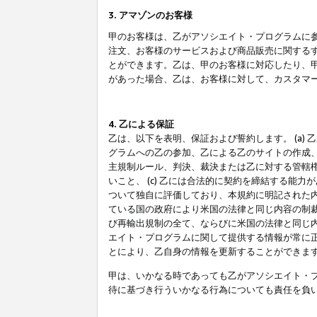
3. アマゾンのお客様
甲のお客様は、乙がアソシエイト・プログラムに
注文、お客様のサービスおよび商品販売に関する
とができます。乙は、甲のお客様に対応したり、
があった場合、乙は、お客様に対して、カスタマ
4. 乙による保証
乙は、以下を表明、保証および誓約します。 (a)
グラムへの乙の参加、乙による乙のサイトの作成
主規制ルール、判決、裁決または乙に対する管轄
いこと、 (c) 乙には合法的に契約を締結する能
ついて独自に評価しており、本規約に明記された内
ている国の政府により米国の法律と同じ内容の制裁
び再輸出規制の全て、ならびに米国の法律と同じ内
エイト・プログラムに関して提供する情報が常に
とにより、乙自身の情報を更新することができま
甲は、いかなる時であっても乙がアソシエイト・
待に基づき行ういかなる行為についても責任を負