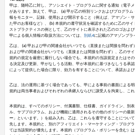
甲は、随時乙に対し、アソシエイト・プログラムに関する通知（電子メ
があります。加えて、甲は、 (a) 甲が乙の特別リンクおよびプログ
報をモニター、記録、使用および開示すること（例えば、アマゾン・サ
た甲のお客様など）、 (b) 本規約の遵守状況を確認するために乙のサイ
ストプラクティスの例として、乙のサイトに表示された乙のロゴおよび
甲による個人情報の取扱方法については、
別紙4
に記載のアマゾンプラ
乙は、 (a) 甲および甲の関連会社がいつでも（直接または間接を問わず
および甲の関連会社がいつでも（直接または間接を問わず）、乙のサイ
規約の規定を厳密に履行しない場合でも、本規約の当該規定またはその他
る決定及び更新、甲がなしうる活動、甲が本規約に基づきなしうる承認
によって提供した場合に限り、効力を有することについて、承諾および
乙は、法の運用に基づく場合であっても、甲による事前の書面による明
規約は両当事者およびそれぞれの承継人ならびに譲受人を拘束し、これ
本規約は、すべてのポリシー、付属書類、仕様書、ガイドライン、別表
ル、サブプログラム、および機能に適用されるその他のポリシーの最新
ー
」といいます。）を組み入れ、乙は、これらを遵守することについて
先します。本規約と、別のアフィリエイト・マーケティング・プログラ
ては当該契約が優先します。本規約（プログラム・ポリシーを含む）は