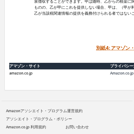
泉徴収することができます。甲は随時、乙からの税金に
ものの、乙が甲にこれを提供しない場合、甲は、（甲が
乙が当該税関連情報の提供を義務付けられる者ではない
別紙4: アマゾ
アマゾン・サイト
プライバシー
amazon.co.jp
Amazon.c
Amazonアソシエイト・プログラム運営規約
アソシエイト・プログラム・ポリシー
Amazon.co.jp 利用規約
お問い合わせ