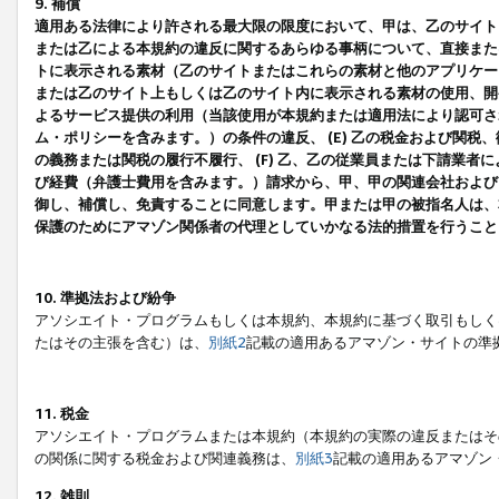
9. 補償
適用ある法律により許される最大限の限度において、甲は、乙のサイト
または乙による本規約の違反に関するあらゆる事柄について、直接または
トに表示される素材（乙のサイトまたはこれらの素材と他のアプリケーシ
または乙のサイト上もしくは乙のサイト内に表示される素材の使用、開発
よるサービス提供の利用（当該使用が本規約または適用法により認可され
ム・ポリシーを含みます。）の条件の違反、 (E) 乙の税金および関
の義務または関税の履行不履行、 (F) 乙、乙の従業員または下請業
び経費（弁護士費用を含みます。）請求から、甲、甲の関連会社および
御し、補償し、免責することに同意します。甲または甲の被指名人は、
保護のためにアマゾン関係者の代理としていかなる法的措置を行うこと
10. 準拠法および紛争
アソシエイト・プログラムもしくは本規約、本規約に基づく取引もしく
たはその主張を含む）は、
別紙2
記載の適用あるアマゾン・サイトの準
11. 税金
アソシエイト・プログラムまたは本規約（本規約の実際の違反またはそ
の関係に関する税金および関連義務は、
別紙3
記載の適用あるアマゾン
12. 雑則