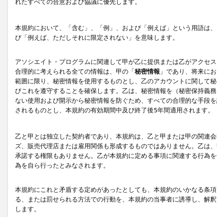
れたすべての合意および協議に優先します。
本規約において、「含む」、「例」、および「例えば」という用語は、
び「例えば、ただしそれに限定されない」を意味します。
アソシエイト・プログラムに関連して甲が乙に提供または乙がアクセス
合理的に考えられる全ての情報は、甲の「
秘密情報
」であり、将来にお
範囲に限り、秘密情報を使用するものとし、乙のアカウントに関して秘
びこれを遵守することを確保します。乙は、秘密情報を（秘密保持義務
ない使用および開示から秘密情報を防ぐため、すべての合理的な手段を
されるものとし、本規約の有効期間中及び終了後5年間適用されます。
乙と甲とは独立した契約者であり、本規約は、乙と甲または甲の関連会
ズ、販売代理店または雇用関係も形成するものではありません。乙は、
承諾する権限もありません。乙が本規約に定める事項に関連する行為を
為を自ら行ったとみなされます。
本規約にこれと矛盾する定めがあったとしても、本規約のいかなる条項
る、または罰せられる方法での行動を、本規約の当事者に誘導し、解釈
します。