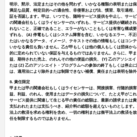
明示、黙示、法定またはその他を問わず、いかなる種類の表明または保
満足な品質、特定目的への適合性、非侵害および法、慣習、取引過程、
証を否認します。甲は、いつでも、随時サービス提供を中止し、サービ
の関連会社もしくはライセンサーのいずれも、サービス提供が継続され
れないこと、正確であること、エラーがないこともしくは有害な構成要
ずれも、 (A) 停電もしくはシステム障害を含む、いかなるエラー、不
たはいかなるデータ、イメージ、テキストその他の情報もしくはコンテ
いかなる責任も負いません。乙が甲もしくは他の個人もしくは団体から
的に定められていない保証を与えるものではありません。さらに、甲また
益、期待された売上、のれんその他の便益の損失、 (Y) 乙のアソシ
たは (Z) 乙のアソシエイト・プログラムへの参加の終了もしくは停
は、適用法により除外または制限できない補償、責任または表明を除外
8. 責任限定
甲または甲の関連会社もしくはライセンサーは、間接損害、付随的損害
益、利益、のれん、使用またはデータの損失について、たとえ甲がこれ
サービス提供に関連して生じる甲の責任の総額は、最新の請求または責
支払われたまたは支払うべき、紹介料の総額を超えないものとします。
法上の救済を求める権利を含め、一切の権利または衡平法上の救済を放
任を制限するものではありません。