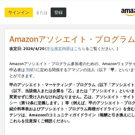
サインイン
登録
または
Amazonアソシエイト・プログラ
改定日: 2026/4/20
(
主な改定内容はこちら
をご覧ください。)
Amazonアソシエイト・プログラム参加者のための、Amazonウェブサ
申込者は
別紙1
に定める関係するアマゾンの法人（以下「
甲
」といいま
とができます。
甲のアソシエイト・マーケティング・プログラム（以下「アソシエイト
（以下、当該個人または企業を「乙」または「アソシエイト」といいま
変更せずに受け入れなければなりません。乙は、アソシエイト・サイト
シー
（第12条に定義します。）等（例えば、甲のアソシエイト・プロ
紹介料率表およびアソシエイト・プログラム商標ガイドライン）を含む本規
テンツは、Amazonのコミュニティガイドライン（報酬と引き換え
これらを注意深くご精読ください。