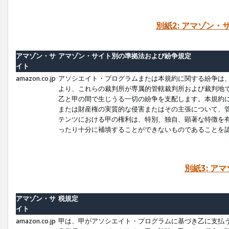
別紙2: アマゾン
アマゾン・サ
アマゾン・サイト別の準拠法および紛争規定
イト
amazon.co.jp
アソシエイト・プログラムまたは本規約に関する紛争は
より、これらの裁判所が専属的管轄裁判所および裁判地
乙と甲の間で生じうる一切の紛争を支配します。本規約
または財産権の実質的な侵害またはその主張について、
テンツにおける甲の権利は、特別、独自、顕著な特徴を
ったり十分に補填することができないものであることを
別紙3: ア
アマゾン・サ
税規定
イト
amazon.co.jp
甲は、甲がアソシエイト・プログラムに基づき乙に支払