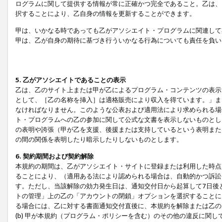
ログラムに関して提供する情報が常に正確かつ完全であること。乙は、
択することにより、乙自身の情報を更新することができます。
甲は、いかなる時であっても乙がアソシエイト・プログラムに関連して
甲は、乙が自身の期待に基づき行ういかなる行為についても責任を負い
5. 乙がアソシエイトであることの表示
乙は、乙のサイト上または甲が乙によるプログラム・コンテンツの表示ま
として、［乙の名称を挿入］は適格販売により収入を得ています。」ま
なければなりません。このような公表および適用法により求められる場
ト・プログラムへの乙の参加に関して公式な文書を表示しないものとし
の表明や誇張（甲が乙を支援、後援または支持しているという表明また
の間の関係を表明したり暗示したりしないものとします。
6. 契約期間および契約解除
本規約の期間は、乙がアソシエイト・サイトに登録または利用した時点
ることにより、（適用ある法により認められる場合は、自動的かつ訴訟
す。ただし、当該解除の効力発生日は、通知交付日から起算して7日後
トの管理」上の乙の「アカウントの閉鎖」オプションを選択することに
る場合には、乙に対する書面通知交付直後に、本規約を解除または乙のア
(b) 甲が本規約（プログラム・ポリシーを含む）のその他の違反に関し