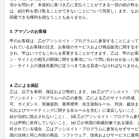
否かを問わず、本規約に基づき乙に支払うことができる一切の紹介料を
は、紹介料を受け取ることができないことについて同意し）ます。なお
回復できる権利を損なうこともありません。
3. アマゾンのお客様
甲のお客様は、乙がアソシエイト・プログラムに参加することによって
られているお客様の注文、お客様のサービスおよび商品販売に関するす
され、甲はいつでもこれらを変更することができます。乙は、甲のお客
ン・サイトとの相互の関係に関する事項について問い合わせがあった場
ン・サイト上の連絡先案内に従うべきである旨述べなければなりません
4. 乙による保証
乙は、以下を表明、保証および誓約します。 (a) 乙がアソシエイト・
アソシエイト・プログラムへの乙の参加、乙による乙のサイトの作成、
可、ガイダンス、実施規則、業界標準、自主規制ルール、判決、裁決ま
伝およびマーケティングに関する全ルールを含む）に違反しないこと、 
結が法的に阻止されないこと）、 (d) 乙がアソシエイト・プログラ
たは声明に依存していないこと、 (e) 乙が米国の制裁対象である場
科されている場合、乙はアソシエイト・プログラムに参加もせずサービス
国の法律と同じ内容の商品、ソフトウェア、技術およびサービスに適用さ