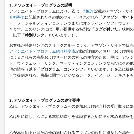
1. アソシエイト・プログラムの説明
アソシエイト・プログラムにより、乙は、
別紙1
記載のアマゾン・サイ
介料率表
に記載されたその他のサイト（それぞれを「
アマゾン・サイト
ト、ソーシャルメディアコンテンツまたはオンライン・ソフトウェア・
きます。このリンクには、甲が提供する特別な「
タグが付いた
」状態の
（以下「
特別リンク
」といいます。）。
お客様が特別リンクのクリックスルーにより、アマゾン・サイトで販売
アソシエイト・プログラム紹介料率表
記載の詳細のとおり（および同表
によるこれらの商品およびサービスの宣伝の便宜のため、甲は、アソシ
ト、ウィジェット、リンク、マーケティングコンテンツならびにその他
他の情報（以下「
プログラム・コンテンツ
」といいます。）を乙に提供
トで提供される、商品に関するいかなるデータ、イメージ、テキストも
2. アソシエイト・プログラムの遵守要件
乙は、アソシエイト・プログラムへの参加および紹介料の受け取りに際
乙は甲に対し、乙による本規約遵守を確認するために甲が求める情報を
乙が本規約またはその他の適用されるアマゾンの規約に違反した場合、