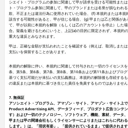
シエイト・プログラムの参加に関連して甲が請求を受ける可能性または責
ト・プログラム参加に関連して、甲のブランドまたは名誉が損なわれる可
欺、不正または違法行為に使用されていた場合、 (f) 本規約または
該当する可能性があると、甲が信じる場合、 (g) 甲または乙と関係
て、甲が以前に本規約を解除（もしくは乙のアカウントを停止）した場合
合。疑義を避けるためにいうと、上記(a)の目的に限定されず、本規約
重大な違反とみなされます。
甲は、正確な金額が支払われたことを確認する（例えば、取消しまたは
支払いを保留することがあります。
本規約の解除に伴い、本規約に関連して付与された一切のライセンスを
条、第5条、第6条、第7条、第8条、第10条および第11条およびプ
基づく支払可能だが未払いの支払義務は、本規約の解除後も存続するも
の違反または本規約に基づき生じた責任を免責するものではありません
7. 無保証
アソシエイト・プログラム、アマゾン・サイト、アマゾン・サイト上で
Product Advertising API、データフィード、プロダクト
す）および一切のテクノロジー、ソフトウェア、機能、素材、データ、
甲または甲の関連会社もしくライセンサーによりまたはこれらに代わる
します。）は、「現状有姿」、「提供されているまま」で提供されます