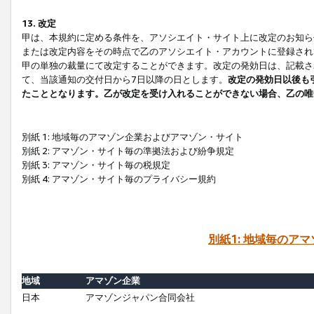
13. 改定
甲は、本規約に定める条件を、アソシエイト・サイト上に改定のお知ら
または改定内容をその時点で乙のアソシエイト・アカウントに登録され
甲の単独の裁量にて改定することができます。改定の発効日は、記載さ
て、当該通知の交付日から7日以降の日とします。
改定の発効日以後も
たこととなります。乙が改定を受け入れることができない場合、乙の唯
別紙 1: 地域毎のアマゾン企業およびアマゾン・サイト
別紙 2: アマゾン・サイト毎の準拠法および紛争規定
別紙 3: アマゾン・サイト毎の税規定
別紙 4: アマゾン・サイト毎のプライバシー規約
別紙1: 地域毎のア
地域
アマゾン企業
日本
アマゾンジャパン合同会社