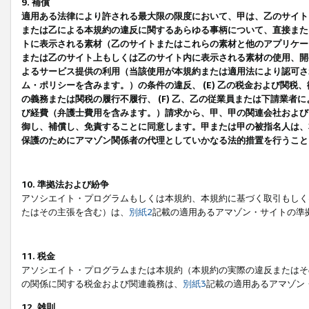
9. 補償
適用ある法律により許される最大限の限度において、甲は、乙のサイト
または乙による本規約の違反に関するあらゆる事柄について、直接または
トに表示される素材（乙のサイトまたはこれらの素材と他のアプリケーシ
または乙のサイト上もしくは乙のサイト内に表示される素材の使用、開発
よるサービス提供の利用（当該使用が本規約または適用法により認可され
ム・ポリシーを含みます。）の条件の違反、 (E) 乙の税金および関
の義務または関税の履行不履行、 (F) 乙、乙の従業員または下請業
び経費（弁護士費用を含みます。）請求から、甲、甲の関連会社および
御し、補償し、免責することに同意します。甲または甲の被指名人は、
保護のためにアマゾン関係者の代理としていかなる法的措置を行うこと
10. 準拠法および紛争
アソシエイト・プログラムもしくは本規約、本規約に基づく取引もしく
たはその主張を含む）は、
別紙2
記載の適用あるアマゾン・サイトの準
11. 税金
アソシエイト・プログラムまたは本規約（本規約の実際の違反またはそ
の関係に関する税金および関連義務は、
別紙3
記載の適用あるアマゾン
12. 雑則