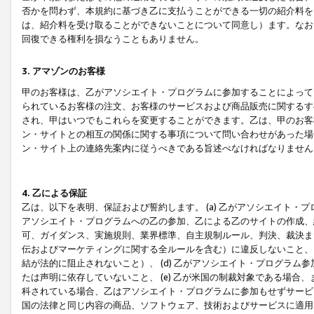
否かを問わず、本規約に基づき乙に支払うことができる一切の紹介料を
は、紹介料を受け取ることができないことについて同意し）ます。なお
回復できる権利を損なうこともありません。
3. アマゾンのお客様
甲のお客様は、乙がアソシエイト・プログラムに参加することによって
られているお客様の注文、お客様のサービスおよび商品販売に関するす
され、甲はいつでもこれらを変更することができます。乙は、甲のお客
ン・サイトとの相互の関係に関する事項について問い合わせがあった場
ン・サイト上の連絡先案内に従うべきである旨述べなければなりません
4. 乙による保証
乙は、以下を表明、保証および誓約します。 (a) 乙がアソシエイト・
アソシエイト・プログラムへの乙の参加、乙による乙のサイトの作成、
可、ガイダンス、実施規則、業界標準、自主規制ルール、判決、裁決ま
伝およびマーケティングに関する全ルールを含む）に違反しないこと、 
結が法的に阻止されないこと）、 (d) 乙がアソシエイト・プログラ
たは声明に依存していないこと、 (e) 乙が米国の制裁対象である場
科されている場合、乙はアソシエイト・プログラムに参加もせずサービス
国の法律と同じ内容の商品、ソフトウェア、技術およびサービスに適用さ