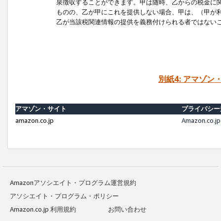
泉徴収することができます。甲は随時、乙からの税金に
ものの、乙が甲にこれを提供しない場合、甲は、（甲が
乙が当該税関連情報の提供を義務付けられる者ではない
別紙4: アマゾ
アマゾン・サイト
プライバシー
amazon.co.jp
Amazon.c
Amazonアソシエイト・プログラム運営規約
アソシエイト・プログラム・ポリシー
Amazon.co.jp 利用規約
お問い合わせ