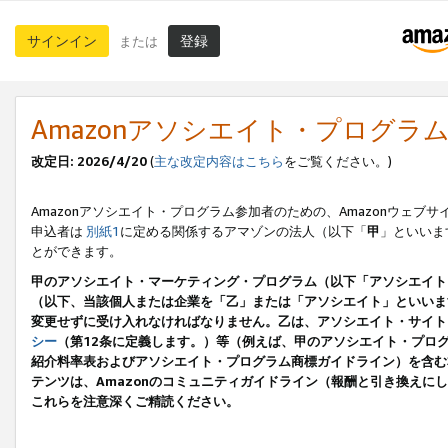
サインイン
登録
または
Amazonアソシエイト・プログラ
改定日: 2026/4/20
(
主な改定内容はこちら
をご覧ください。)
Amazonアソシエイト・プログラム参加者のための、Amazonウェブサ
申込者は
別紙1
に定める関係するアマゾンの法人（以下「
甲
」といいま
とができます。
甲のアソシエイト・マーケティング・プログラム（以下「アソシエイト
（以下、当該個人または企業を「乙」または「アソシエイト」といいま
変更せずに受け入れなければなりません。乙は、アソシエイト・サイト
シー
（第12条に定義します。）等（例えば、甲のアソシエイト・プロ
紹介料率表およびアソシエイト・プログラム商標ガイドライン）を含む本規
テンツは、Amazonのコミュニティガイドライン（報酬と引き換え
これらを注意深くご精読ください。