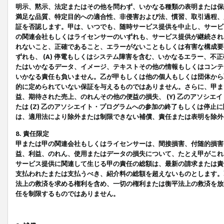
明示、黙示、法定またはその他を問わず、いかなる種類の表明または保
満足な品質、特定目的への適合性、非侵害および法、慣習、取引過程、
証を否認します。甲は、いつでも、随時サービス提供を中止し、サービ
の関連会社もしくはライセンサーのいずれも、サービス提供が継続され
れないこと、正確であること、エラーがないこともしくは有害な構成要
ずれも、 (A) 停電もしくはシステム障害を含む、いかなるエラー、不
たはいかなるデータ、イメージ、テキストその他の情報もしくはコンテ
いかなる責任も負いません。乙が甲もしくは他の個人もしくは団体から
的に定められていない保証を与えるものではありません。さらに、甲また
益、期待された売上、のれんその他の便益の損失、 (Y) 乙のアソシ
たは (Z) 乙のアソシエイト・プログラムへの参加の終了もしくは停
は、適用法により除外または制限できない補償、責任または表明を除外
8. 責任限定
甲または甲の関連会社もしくはライセンサーは、間接損害、付随的損害
益、利益、のれん、使用またはデータの損失について、たとえ甲がこれ
サービス提供に関連して生じる甲の責任の総額は、最新の請求または責
支払われたまたは支払うべき、紹介料の総額を超えないものとします。
法上の救済を求める権利を含め、一切の権利または衡平法上の救済を放
任を制限するものではありません。