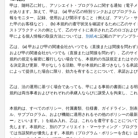
甲は、随時乙に対し、アソシエイト・プログラムに関する通知（電子メ
があります。加えて、甲は、 (a) 甲が乙の特別リンクおよびプログ
報をモニター、記録、使用および開示すること（例えば、アマゾン・サ
た甲のお客様など）、 (b) 本規約の遵守状況を確認するために乙のサイ
ストプラクティスの例として、乙のサイトに表示された乙のロゴおよび
甲による個人情報の取扱方法については、
別紙4
に記載のアマゾンプラ
乙は、 (a) 甲および甲の関連会社がいつでも（直接または間接を問わず
および甲の関連会社がいつでも（直接または間接を問わず）、乙のサイ
規約の規定を厳密に履行しない場合でも、本規約の当該規定またはその他
る決定及び更新、甲がなしうる活動、甲が本規約に基づきなしうる承認
によって提供した場合に限り、効力を有することについて、承諾および
乙は、法の運用に基づく場合であっても、甲による事前の書面による明
規約は両当事者およびそれぞれの承継人ならびに譲受人を拘束し、これ
本規約は、すべてのポリシー、付属書類、仕様書、ガイドライン、別表
ル、サブプログラム、および機能に適用されるその他のポリシーの最新
ー
」といいます。）を組み入れ、乙は、これらを遵守することについて
先します。本規約と、別のアフィリエイト・マーケティング・プログラ
ては当該契約が優先します。本規約（プログラム・ポリシーを含む）は