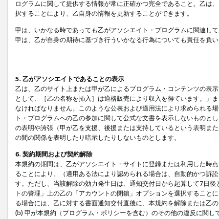
ログラムに関して提供する情報が常に正確かつ完全であること。乙は、
択することにより、乙自身の情報を更新することができます。
甲は、いかなる時であっても乙がアソシエイト・プログラムに関連して
甲は、乙が自身の期待に基づき行ういかなる行為についても責任を負い
5. 乙がアソシエイトであることの表示
乙は、乙のサイト上または甲が乙によるプログラム・コンテンツの表示ま
として、［乙の名称を挿入］は適格販売により収入を得ています。」ま
なければなりません。このような公表および適用法により求められる場
ト・プログラムへの乙の参加に関して公式な文書を表示しないものとし
の表明や誇張（甲が乙を支援、後援または支持しているという表明また
の間の関係を表明したり暗示したりしないものとします。
6. 契約期間および契約解除
本規約の期間は、乙がアソシエイト・サイトに登録または利用した時点
ることにより、（適用ある法により認められる場合は、自動的かつ訴訟
す。ただし、当該解除の効力発生日は、通知交付日から起算して7日後
トの管理」上の乙の「アカウントの閉鎖」オプションを選択することに
る場合には、乙に対する書面通知交付直後に、本規約を解除または乙のア
(b) 甲が本規約（プログラム・ポリシーを含む）のその他の違反に関し