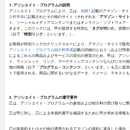
1. アソシエイト・プログラムの説明
アソシエイト・プログラムにより、乙は、
別紙1
記載のアマゾン・サイ
介料率表
に記載されたその他のサイト（それぞれを「
アマゾン・サイト
ト、ソーシャルメディアコンテンツまたはオンライン・ソフトウェア・
きます。このリンクには、甲が提供する特別な「
タグが付いた
」状態の
（以下「
特別リンク
」といいます。）。
お客様が特別リンクのクリックスルーにより、アマゾン・サイトで販売
アソシエイト・プログラム紹介料率表
記載の詳細のとおり（および同表
によるこれらの商品およびサービスの宣伝の便宜のため、甲は、アソシ
ト、ウィジェット、リンク、マーケティングコンテンツならびにその他
他の情報（以下「
プログラム・コンテンツ
」といいます。）を乙に提供
トで提供される、商品に関するいかなるデータ、イメージ、テキストも
2. アソシエイト・プログラムの遵守要件
乙は、アソシエイト・プログラムへの参加および紹介料の受け取りに際
乙は甲に対し、乙による本規約遵守を確認するために甲が求める情報を
乙が本規約またはその他の適用されるアマゾンの規約に違反した場合、