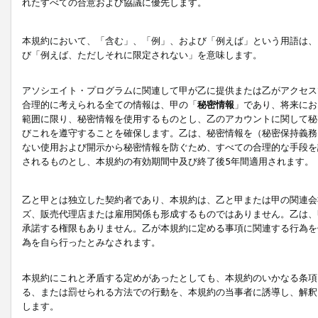
れたすべての合意および協議に優先します。
本規約において、「含む」、「例」、および「例えば」という用語は、
び「例えば、ただしそれに限定されない」を意味します。
アソシエイト・プログラムに関連して甲が乙に提供または乙がアクセス
合理的に考えられる全ての情報は、甲の「
秘密情報
」であり、将来にお
範囲に限り、秘密情報を使用するものとし、乙のアカウントに関して秘
びこれを遵守することを確保します。乙は、秘密情報を（秘密保持義務
ない使用および開示から秘密情報を防ぐため、すべての合理的な手段を
されるものとし、本規約の有効期間中及び終了後5年間適用されます。
乙と甲とは独立した契約者であり、本規約は、乙と甲または甲の関連会
ズ、販売代理店または雇用関係も形成するものではありません。乙は、
承諾する権限もありません。乙が本規約に定める事項に関連する行為を
為を自ら行ったとみなされます。
本規約にこれと矛盾する定めがあったとしても、本規約のいかなる条項
る、または罰せられる方法での行動を、本規約の当事者に誘導し、解釈
します。