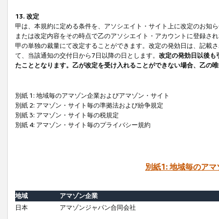
13. 改定
甲は、本規約に定める条件を、アソシエイト・サイト上に改定のお知ら
または改定内容をその時点で乙のアソシエイト・アカウントに登録され
甲の単独の裁量にて改定することができます。改定の発効日は、記載さ
て、当該通知の交付日から7日以降の日とします。
改定の発効日以後も
たこととなります。乙が改定を受け入れることができない場合、乙の唯
別紙 1: 地域毎のアマゾン企業およびアマゾン・サイト
別紙 2: アマゾン・サイト毎の準拠法および紛争規定
別紙 3: アマゾン・サイト毎の税規定
別紙 4: アマゾン・サイト毎のプライバシー規約
別紙1: 地域毎のア
地域
アマゾン企業
日本
アマゾンジャパン合同会社