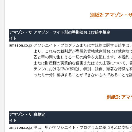
別紙2: アマゾン
アマゾン・サ
アマゾン・サイト別の準拠法および紛争規定
イト
amazon.co.jp
アソシエイト・プログラムまたは本規約に関する紛争は
より、これらの裁判所が専属的管轄裁判所および裁判地
乙と甲の間で生じうる一切の紛争を支配します。本規約
または財産権の実質的な侵害またはその主張について、
テンツにおける甲の権利は、特別、独自、顕著な特徴を
ったり十分に補填することができないものであることを
別紙3: ア
アマゾン・サ
税規定
イト
amazon.co.jp
甲は、甲がアソシエイト・プログラムに基づき乙に支払