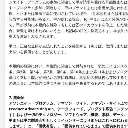
シエイト・プログラムの参加に関連して甲が請求を受ける可能性または責
ト・プログラム参加に関連して、甲のブランドまたは名誉が損なわれる可
欺、不正または違法行為に使用されていた場合、 (f) 本規約または
該当する可能性があると、甲が信じる場合、 (g) 甲または乙と関係
て、甲が以前に本規約を解除（もしくは乙のアカウントを停止）した場合
合。疑義を避けるためにいうと、上記(a)の目的に限定されず、本規約
重大な違反とみなされます。
甲は、正確な金額が支払われたことを確認する（例えば、取消しまたは
支払いを保留することがあります。
本規約の解除に伴い、本規約に関連して付与された一切のライセンスを
条、第5条、第6条、第7条、第8条、第10条および第11条およびプ
基づく支払可能だが未払いの支払義務は、本規約の解除後も存続するも
の違反または本規約に基づき生じた責任を免責するものではありません
7. 無保証
アソシエイト・プログラム、アマゾン・サイト、アマゾン・サイト上で
Product Advertising API、データフィード、プロダクト
す）および一切のテクノロジー、ソフトウェア、機能、素材、データ、
甲または甲の関連会社もしくライセンサーによりまたはこれらに代わる
します。）は、「現状有姿」、「提供されているまま」で提供されます