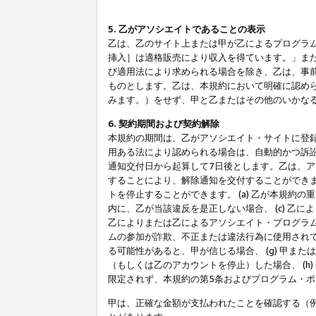
5. 乙がアソシエイトであることの表示
乙は、乙のサイト上または甲が乙によるプログラム
挿入］は適格販売により収入を得ています。」ま
び適用法により求められる場合を除き、乙は、事
ものとします。乙は、本規約において明確に認め
みます。）をせず、甲と乙またはその他のいかな
6. 契約期間および契約解除
本規約の期間は、乙がアソシエイト・サイトに登
用ある法により認められる場合は、自動的かつ訴
通知交付日から起算して7日後とします。乙は、
することにより、解除通知を交付することができ
トを停止することができます。 (a) 乙が本規約
内に、乙が当該違反を是正しない場合、 (c) 乙
乙によりまたは乙によるアソシエイト・プログラム
ムの参加が詐欺、不正または違法行為に使用されて
る可能性があると、甲が信じる場合、 (g) 甲
（もしくは乙のアカウントを停止）した場合、 (h
限定されず、本規約の第5条およびプログラム・
甲は、正確な金額が支払われたことを確認する（