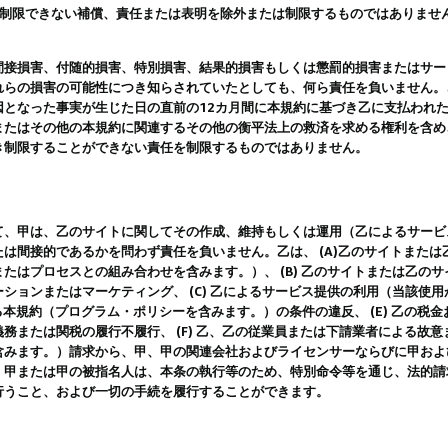
は制限できない補償、責任または表明を除外または制限するものではありませ
間接損害、付随的損害、特別損害、結果的損害もしくは懲罰的損害またはサー
れらの損害の可能性につき知らされていたとしても、何ら責任を負いません。
因となった事実が生じた日の直前の12カ月間に本規約に基づき乙に支払われ
またはその他の本規約に関連するその他の衡平法上の救済を求める権利を含め
き制限することができない責任を制限するものではありません。
て、甲は、乙のサイトに関してその作成、維持もしくは運用（乙によるサービ
は間接的であるかを問わず責任を負いません。乙は、 (A)乙のサイトまた
たはプロセスとの組み合わせを含みます。）、 (B) 乙のサイトまたは乙の
ションまたはマーケティング、 (C) 乙によるサービス提供の利用（当該使
よる本規約（プログラム・ポリシーを含みます。）の条件の違反、 (E) 乙の
務または関税の履行不履行、 (F) 乙、乙の従業員または下請業者による故
含みます。）請求から、甲、甲の関連会社およびライセンサーならびに甲およ
。甲または甲の被指名人は、本条の執行等のため、特別命令等を通じ、法的請
行うこと、および一切の手続を履行することができます。