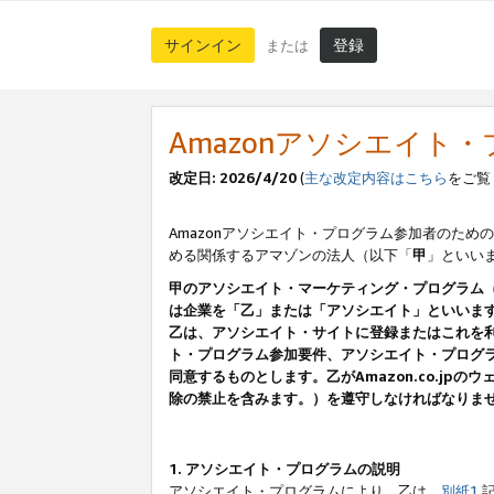
サインイン
登録
または
Amazonアソシエイト
改定日: 2026/4/20
(
主な改定内容はこちら
をご覧
Amazonアソシエイト・プログラム参加者のための
める関係するアマゾンの法人（以下「
甲
」といい
甲のアソシエイト・マーケティング・プログラム
は企業を「乙」または「アソシエイト」といいま
乙は、アソシエイト・サイトに登録またはこれを
ト・プログラム参加要件、アソシエイト・プログラ
同意するものとします。乙がAmazon.co.j
除の禁止を含みます。）を遵守しなければなりま
1. アソシエイト・プログラムの説明
アソシエイト・プログラムにより、乙は、
別紙1
記