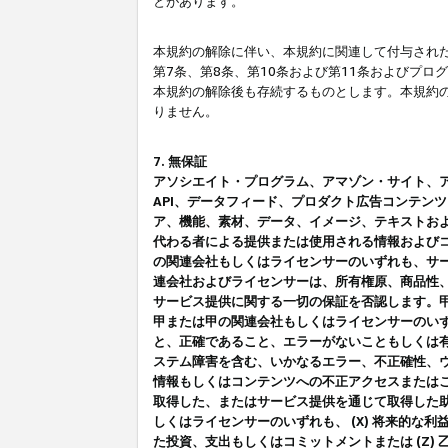
とがあります。
本規約の解除に伴い、本規約に関連して付与された
第7条、第8条、第10条および第11条およびプ
本規約の解除後も存続するものとします。本規約
りません。
7. 無保証
アソシエイト・プログラム、アマゾン・サイト、アマゾ
API、データフィード、プロダクト広告コンテン
ア、機能、素材、データ、イメージ、テキストお
代わる者による提供または使用される情報および
の関連会社もしくはライセンサーのいずれも、サ
連会社およびライセンサーは、所有権原、商品性
サービス提供に関する一切の保証を否認します。
甲または甲の関連会社もしくはライセンサーのい
と、正確であること、エラーがないこともしくは有
ステム障害を含む、いかなるエラー、不正確性、ウ
情報もしくはコンテンツへの不正アクセスまたは
取得した、またはサービス提供を通じて取得した
しくはライセンサーのいずれも、 (X) 将来的な
た投資、支出もしくはコミットメントまたは (Z