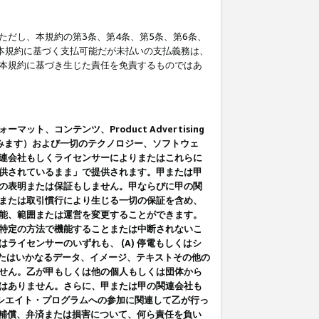
だし、本規約の第3条、第4条、第5条、第6条、
に本規約に基づく支払可能だが未払いの支払義務は、
本規約に基づき生じた責任を免責するものではあ
コンテンツ、Product Advertising
みます）および一切のテクノロジー、ソフトウェ
連会社もしくライセンサーによりまたはこれらに
供されているまま」で提供されます。甲または甲
の表明または保証もしません。甲ならびに甲の関
または取引慣行により生じる一切の保証を含め、
能、範囲または運営を変更することができます。
特定の方法で機能することまたは中断されないこ
イセンサーのいずれも、 (A) 停電もしくはシ
またはいかなるデータ、イメージ、テキストその他の
せん。乙が甲もしくは他の個人もしくは団体から
はありません。さらに、甲または甲の関連会社も
アソシエイト・プログラムへの参加に関連して乙が行っ
る補償、弁済または損害について、何ら責任を負い