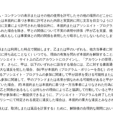
・コンテンツの表示またはその他の使用を許可したその他の場所のどこかに、
たは本規約に基づき事前に許可された内容と実質的に同じ文言を目立つように
前に文書により許可された場合以外に、本規約またはアソシエイト・プログラ
られた場合を除き、甲との関係について不実の表明や誇張（甲が乙を支援、後
る個人もしくは事業体との間の関係を表明したり暗示したりしないものとしま
録または利用した時点で開始します。乙または甲のいずれも、他方当事者に対
訟に持ち込むことなく）いつでも、理由の有無を問わず本規約を解除すること
アソシエイト・サイト上の乙のアカウントにログインし、「アカウントの管理
ます。さらに、甲は、以下のいずれかに該当する場合には、乙に対する書面通
の重大な違反を犯した場合、 (b) 甲が本規約（プログラム・ポリシーを含む）
によるアソシエイト・プログラムの参加に関連して甲が請求を受ける可能性または
参加に関連して、甲のブランドまたは名誉が損なわれる可能性があると甲が信じ
いた場合、 (f) 本規約または本規約に基づき一方当事者によりなされた行
または乙と関係があるもしくは何らかの理由により乙と協調して行動していると
) 甲が参加者に一般提供できるように、アソシエイト・プログラムを終了した
ポリシーにて特定される規定に違反した場合は、本規約の重大な違反とみなさ
例えば、取消しまたは返品を計算する）ために、解除後の合理的な期間におい