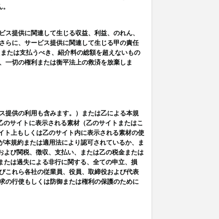
ん。
ビス提供に関連して生じる収益、利益、のれん、
さらに、サービス提供に関連して生じる甲の責任
たまたは支払うべき、紹介料の総額を超えないもの
、一切の権利または衡平法上の救済を放棄しま
ス提供の利用も含みます。）または乙による本規
は乙のサイトに表示される素材（乙のサイトまたはこ
サイト上もしくは乙のサイト内に表示される素材の使
用が本規約または適用法により認可されているか、ま
税金および関税、徴収、支払い、または乙の税金または
意または過失による非行に関する、全ての申立、損
びこれら各社の従業員、役員、取締役および代表
求の行使もしくは防御または権利の保護のために