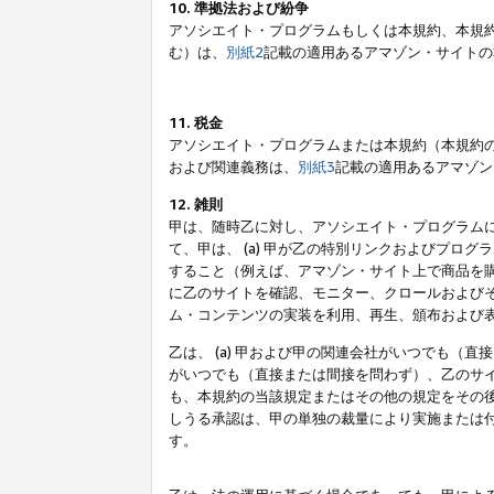
10. 準拠法および紛争
アソシエイト・プログラムもしくは本規約、本規
む）は、
別紙2
記載の適用あるアマゾン・サイトの
11. 税金
アソシエイト・プログラムまたは本規約（本規約
および関連義務は、
別紙3
記載の適用あるアマゾン
12. 雑則
甲は、随時乙に対し、アソシエイト・プログラム
て、甲は、 (a) 甲が乙の特別リンクおよびプ
すること（例えば、アマゾン・サイト上で商品を購
に乙のサイトを確認、モニター、クロールおよびそ
ム・コンテンツの実装を利用、再生、頒布および
乙は、 (a) 甲および甲の関連会社がいつでも（
がいつでも（直接または間接を問わず）、乙のサイ
も、本規約の当該規定またはその他の規定をその後
しうる承認は、甲の単独の裁量により実施または
す。