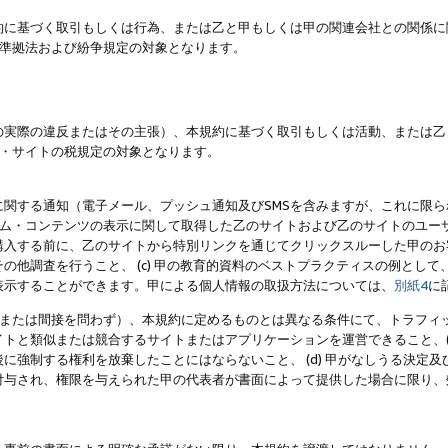
約に基づく取引もしくは行為、または乙と甲もしくは甲の関連会社との関係に
準拠法および紛争規定の対象となります。
の実際の違反またはその主張）、本規約に基づく取引もしくは活動、または乙
・サイトの税規定の対象となります。
に関する通知（電子メール、プッシュ通知及びSMSを含みますが、これに限
ログラム・コンテンツの表示に関して取得した乙のサイトおよび乙のサイトのユ
入する前に、乙のサイトから特別リンクを通じてクリックスルーした甲のお客様
の他調査を行うこと、 (c) 甲の教育的資料のベストプラクティスの例とし
表示することができます。甲による個人情報の取扱方法については、
別紙4
に
直接または間接を問わず）、本規約に定めるものとは異なる条件にて、トラフィッ
トと類似または競合するサイトまたはアプリケーションを運営できること、(
に強制する権利を放棄したことにはならないこと、 (d) 甲がなしうる決定
付与され、権限を与えられた甲の代表者が書面によって提供した場合に限り、