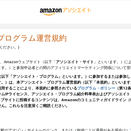
・プログラム運営規約
ください。)
、Amazonウェブサイト（以下「
アソシエイト・サイト
」といいます。）に
ます。）と参加申込者との間のアフィリエイトマーケティング関係について管
（以下「アソシエイト・プログラム」といいます。）に参加するまたは参加し
す。）は、本アソシエイト・プログラム運営規約（以下「本規約」といいます
利用することにより、本規約に参照されている
プログラム・ポリシー
（第12
ムIPライセンス、アソシエイト・プログラム紹介料率表およびアソシエイ
pのウェブサイトに投稿するコンテンツは、Amazonのコミュニティガイドライ
せん。これらを注意深くご精読ください。
載のアマゾン・サイトへのリンク、または（地域により適用がある場合は）