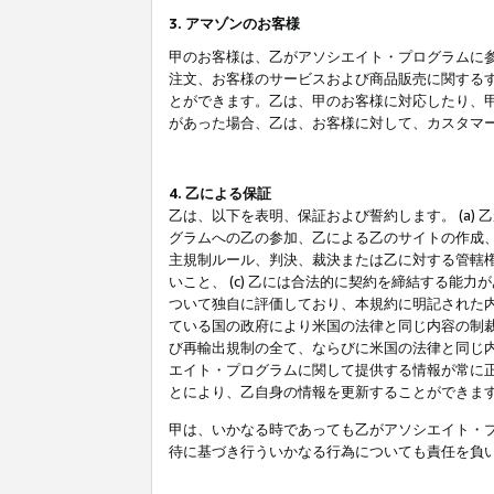
3. アマゾンのお客様
甲のお客様は、乙がアソシエイト・プログラムに
注文、お客様のサービスおよび商品販売に関する
とができます。乙は、甲のお客様に対応したり、
があった場合、乙は、お客様に対して、カスタマ
4. 乙による保証
乙は、以下を表明、保証および誓約します。 (a)
グラムへの乙の参加、乙による乙のサイトの作成
主規制ルール、判決、裁決または乙に対する管轄
いこと、 (c) 乙には合法的に契約を締結する能
ついて独自に評価しており、本規約に明記された内
ている国の政府により米国の法律と同じ内容の制裁
び再輸出規制の全て、ならびに米国の法律と同じ内
エイト・プログラムに関して提供する情報が常に
とにより、乙自身の情報を更新することができま
甲は、いかなる時であっても乙がアソシエイト・
待に基づき行ういかなる行為についても責任を負