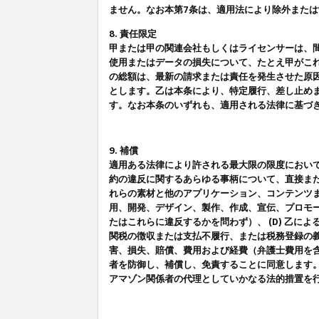
ません。なお本第7条は、適用法により除外また
8. 責任限定
甲または甲の関連会社もしくはライセンサーは、
使用またはデータの損失について、たとえ甲がこ
の総額は、最新の請求または責任を発生させた原
とします。乙は本条により、特定履行、差し止め
す。なお本条のいずれも、適用される法律に基づ
9. 補償
適用ある法律により許される最大限の限度におい
約の違反に関するあらゆる事柄について、直接また
れらの素材と他のアプリケーション、コンテンツま
用、開発、デザイン、製作、作成、宣伝、プロモー
たはこれらに違反するかを問わず）、 (D) 乙に
関税の徴収または支払不履行、または税務登録の義
害、損失、賠償、費用および経費（弁護士費用を
者を防御し、補償し、免責することに同意します
アマゾン関係者の代理としていかなる法的措置を