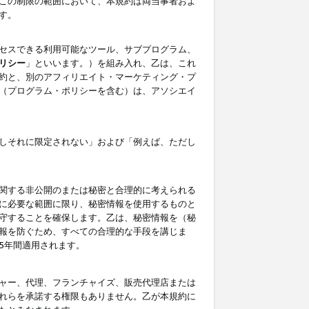
この制限の範囲において、本規約は両当事者およ
す。
セスできる利用可能なツール、サブプログラム、
リシー
」といいます。）を組み入れ、乙は、これ
約と、別のアフィリエイト・マーケティング・プ
（プログラム・ポリシーを含む）は、アソシエイ
しそれに限定されない」および「例えば、ただし
関する非公開のまたは秘密と合理的に考えられる
に必要な範囲に限り、秘密情報を使用するものと
守することを確保します。乙は、秘密情報を（秘
報を防ぐため、すべての合理的な手段を講じま
5年間適用されます。
ャー、代理、フランチャイズ、販売代理店または
れらを承諾する権限もありません。乙が本規約に