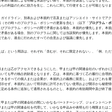
る事前の書面による明確な承諾がない限り、本規約を譲渡してはなりません。
れらの利益のために効力を生じ、これらに対して行使することが可能となりま
、ガイドライン、別表および本規約で言及またはアソシエイト・サイトでアク
版（その時々のプログラム・ポリシーの更新を含む）（以下「
プログラム・ポ
よびプログラム・ポリシーの間で矛盾がある場合、本規約が優先します。本規
で矛盾がある場合、別のプログラムに関しては当該契約が優先します。本規約
意であり、過去に行われたすべての合意および協議に優先します。
えば」という用語は、それぞれ「含むが、それに限定されない」、「例、ただ
供または乙がアクセスできるようにした、甲または甲の関連会社のいずれかに
おいても甲の独占的財産となります。乙は、本規約に基づく乙の履行に合理的
できるすべての個人または企業が、本規約上の義務に留意し、およびこれを遵
開示せず、本規約において明示的に許可されてない使用および開示から秘密情
に定める条件に追加して適用されるものとし、本規約の有効期間中及び終了後
と甲または甲の関連会社の間にいかなるパートナーシップ、ジョイントベンチ
甲または甲の関連会社を代理して、いかなる申込みや表明も行う権限またはこ