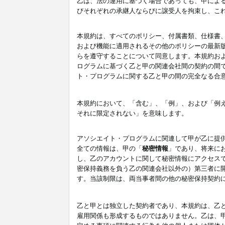
乙は、法の運用に基づく場合であっても、甲によ
びそれぞれの承継人ならびに譲受人を拘束し、こ
本規約は、すべてのポリシー、付属書類、仕様書
および機能に適用されるその他のポリシーの最新
らを遵守することについて同意します。本規約お
ログラムに基づく乙と甲の関連会社間の契約の間
ト・プログラムに関する乙と甲の間の完全なる合
本規約において、「含む」、「例」、および「例
それに限定されない」を意味します。
アソシエイト・プログラムに関連して甲が乙に提
全ての情報は、甲の「
秘密情報
」であり、将来に
し、乙のアカウントに関して秘密情報にアクセス
密保持義務を負う乙の関連会社以外の）第三者に
す。当該制限は、両当事者間の他の秘密保持契約
乙と甲とは独立した契約者であり、本規約は、乙
雇用関係も形成するものではありません。乙は、