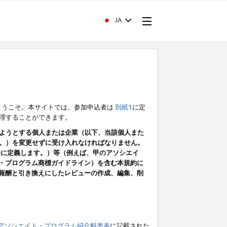
JA
ようこそ。本サイトでは、参加申込者は
別紙1
に定
理することができます。
ようとする個人または企業（以下、当該個人また
。）を変更せずに受け入れなければなりません。
条に定義します。）等（例えば、甲のアソシエイ
ト・プログラム商標ガイドライン）を含む本規約に
ン（報酬と引き換えにしたレビューの作成、編集、削
アソシエイト・プログラム紹介料率表
に記載された