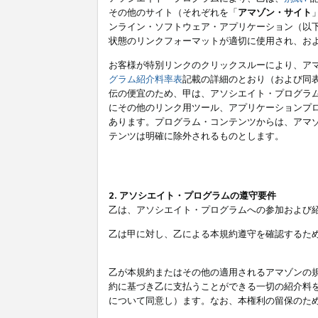
その他のサイト（それぞれを「
アマゾン・サイト
ンライン・ソフトウェア・アプリケーション（以
状態のリンクフォーマットが適切に使用され、お
お客様が特別リンクのクリックスルーにより、ア
グラム紹介料率表
記載の詳細のとおり（および同
伝の便宜のため、甲は、アソシエイト・プログラ
にその他のリンク用ツール、アプリケーションプロ
あります。プログラム・コンテンツからは、アマ
テンツは明確に除外されるものとします。
2. アソシエイト・プログラムの遵守要件
乙は、アソシエイト・プログラムへの参加および
乙は甲に対し、乙による本規約遵守を確認するた
乙が本規約またはその他の適用されるアマゾンの
約に基づき乙に支払うことができる一切の紹介料
について同意し）ます。なお、本権利の留保のた