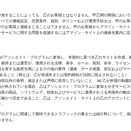
参加することによっても、乙のお客様とはなりません。甲乙間の関係において
すべての価格設定、売買条件、規則、ポリシーおよび運用手続きは、甲のお客
甲のお客様と連絡をとることはできません。甲のお客様からアマゾン・サイト
ーサービスに関する問題を提議するにはアマゾン・サイト上の連絡先案内に従
 乙がアソシエイト・プログラムに参加し、本規約に基づき乙のサイトを作成、維
、維持または運営が、適用される法律、条令、ルール、規則、命令、ライセン
権を有する政府当局によるその他の要件（連絡、データ保護、宣伝およびマー
力があること（例えば、乙が未成年または契約締結が法的に阻止されないこと）、 
容以外の表明、保証または声明に依存していないこと、 (e) 乙が米国の制
が科されている場合、乙はアソシエイト・プログラムに参加もせずサービス提供
容の商品、ソフトウェア、技術およびサービスに適用されうる米国外の輸出およ
正確かつ完全であること。乙は、アソシエイト・サイト上の乙のアカウントに
す。
プログラムに関連して期待できるトラフィックの量または紹介料について、保
いません。