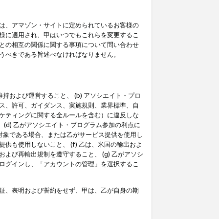
は、アマゾン・サイトに定められているお客様の
様に適用され、甲はいつでもこれらを変更するこ
との相互の関係に関する事項について問い合わせ
うべきである旨述べなければなりません。
持および運営すること、 (b) アソシエイト・プロ
ス、許可、ガイダンス、実施規則、業界標準、自
ケティングに関する全ルールを含む）に違反しな
(d) 乙がアソシエイト・プログラム参加の利点に
裁対象である場合、または乙がサービス提供を使用し
も使用しないこと、 (f) 乙は、米国の輸出およ
び再輸出規制を遵守すること、 (g) 乙がアソシ
ログインし、「アカウントの管理」を選択するこ
証、表明および誓約をせず、甲は、乙が自身の期