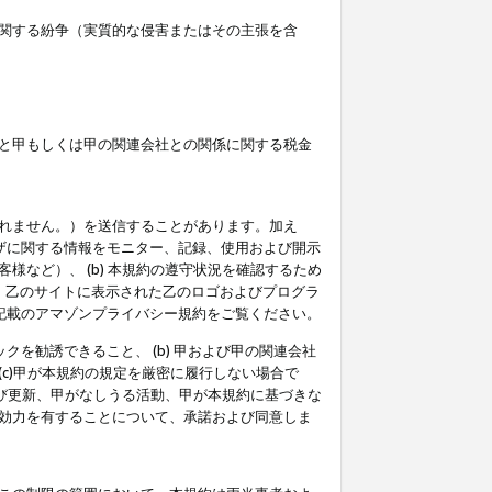
関する紛争（実質的な侵害またはその主張を含
と甲もしくは甲の関連会社との関係に関する税金
られません。）を送信することがあります。加え
ーザに関する情報をモニター、記録、使用および開示
など）、 (b) 本規約の遵守状況を確認するため
て、乙のサイトに表示された乙のロゴおよびプログラ
記載のアマゾンプライバシー規約をご覧ください。
クを勧誘できること、 (b) 甲および甲の関連会社
c)甲が本規約の規定を厳密に履行しない場合で
及び更新、甲がなしうる活動、甲が本規約に基づきな
効力を有することについて、承諾および同意しま