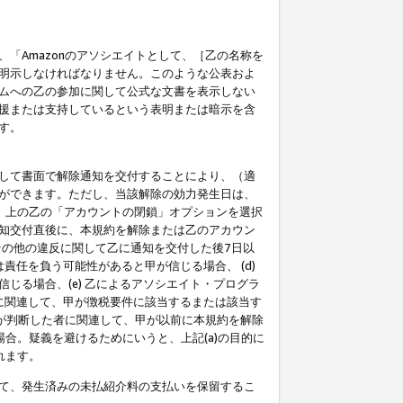
「Amazonのアソシエイトとして、［乙の名称を
明示しなければなりません。このような公表およ
ムへの乙の参加に関して公式な文書を表示しない
援または支持しているという表明または暗示を含
す。
して書面で解除通知を交付することにより、（適
ができます。ただし、当該解除の効力発生日は、
」上の乙の「アカウントの閉鎖」オプションを選択
知交付直後に、本規約を解除または乙のアカウン
のその他の違反に関して乙に通知を交付した後7日以
責任を負う可能性があると甲が信じる場合、 (d)
る場合、(e) 乙によるアソシエイト・プログラ
為に関連して、甲が徴税要件に該当するまたは該当す
甲が判断した者に関連して、甲が以前に本規約を解除
場合。疑義を避けるためにいうと、上記(a)の目的に
れます。
て、発生済みの未払紹介料の支払いを保留するこ