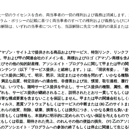
一切のライセンスを含め、両当事者の一切の権利および義務は消滅します。た
ログラム・ポリシーの記載に基づく両当事者のすべての権利および義務ならび
の解除は、いずれの当事者についても、当該解除に先立つ本規約の違反または
ン・サイト上で提供される商品およびサービス、特別リンク、リンクフォーマット、
ツ、甲および甲の関連会社のドメイン名、商標およびロゴ（アマゾン商標を含
よびその他の知的財産権、アソシエイト・プログラムに関して甲または甲の関
コンテンツ（以下「サービス提供」と総称します。）は、「現状有姿」、「提
ービス提供に関して、明示、黙示、法定またはその他を問わず、いかなる種類
、満足な品質、特定目的への適合性、非侵害および法、慣習、取引過程、履行
甲は、いつでも、随時サービス提供を中止し、サービス提供の種類、属性、機
ずれも、サービス提供が継続されること、説明されたとおり一貫してもしくは
害な構成要素を含まないことを保証しません。甲または甲の関連会社もしくはラ
ィルス、悪質ソフトウェアもしくはサービスの中断または (B) 乙のサイト
これらの改変、削除、破棄、損害もしくは損失につき、いかなる責任も負いま
助言もしくは情報も、本規約に明示的に定められていない保証を与えるもので
利益もしくは収益、期待された売上、のれんその他の便益の損失、 (Y) 乙の
) 乙のアソシエイト・プログラムへの参加の終了もしくは停止に関連して生じ