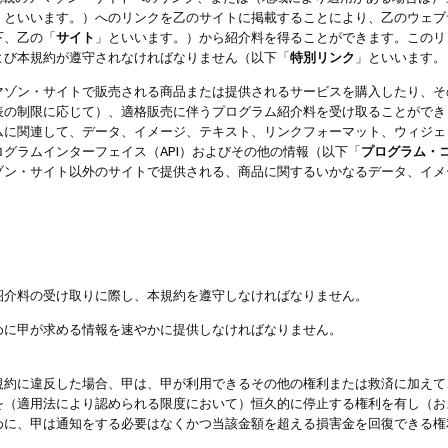
」といいます。）へのリンクを乙のサイトに掲載することにより、乙のウェブ
下、乙の「
サイト
」といいます。）から紹介料を得ることができます。このリ
よび本規約が遵守されなければなりません（以下「
特別リンク
」といいます。
マゾン・サイトで販売される商品または提供されるサービスを購入したり、そ
表の制限に応じて）、適格販売に伴うプログラム紹介料を受け取ることができ
ムに関連して、データ、イメージ、テキスト、リンクフォーマット、ウィジェ
グラムインターフェイス（API）およびその他の情報（以下「
プログラム・
ゾン・サイト以外のサイトで提供される、商品に関するいかなるデータ、イメ
紹介料の受け取りに際し、本規約を遵守しなければなりません。
めに甲が求める情報を速やかに提供しなければなりません。
規約に違反した場合、甲は、甲が利用できるその他の権利または救済に加えて
を（適用法により認められる限度において）恒久的に停止する権利を有し（お
めに、甲は通知をする必要はなくかつ当該金額を超える損害金を回復できる権