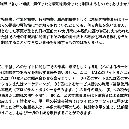
は制限できない補償、責任または表明を除外または制限するものではありませ
間接損害、付随的損害、特別損害、結果的損害もしくは懲罰的損害またはサー
れらの損害の可能性につき知らされていたとしても、何ら責任を負いません。
因となった事実が生じた日の直前の12カ月間に本規約に基づき乙に支払われ
またはその他の本規約に関連するその他の衡平法上の救済を求める権利を含め
き制限することができない責任を制限するものではありません。
て、甲は、乙のサイトに関してその作成、維持もしくは運用（乙によるサービ
は間接的であるかを問わず責任を負いません。乙は、 (A)乙のサイトまた
たはプロセスとの組み合わせを含みます。）、 (B) 乙のサイトまたは乙の
ションまたはマーケティング、 (C) 乙によるサービス提供の利用（当該使
よる本規約（プログラム・ポリシーを含みます。）の条件の違反、 (E) 乙の
務または関税の履行不履行、 (F) 乙、乙の従業員または下請業者による故
含みます。）請求から、甲、甲の関連会社およびライセンサーならびに甲およ
。甲または甲の被指名人は、本条の執行等のため、特別命令等を通じ、法的請
行うこと、および一切の手続を履行することができます。