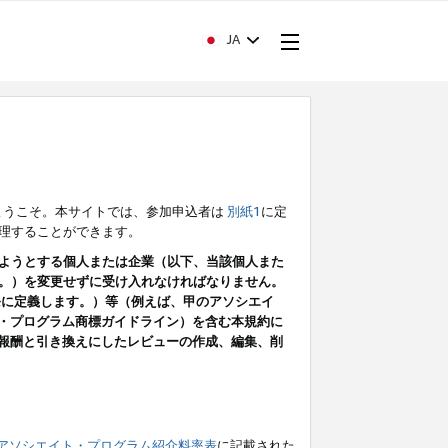
JA
ようこそ。本サイトでは、参加申込者は
別紙1
に定
理することができます。
ようとする個人または企業（以下、当該個人また
。）を変更せずに受け入れなければなりません。
条に定義します。）等（例えば、甲のアソシエイ
ト・プログラム商標ガイドライン）を含む本規約に
ン（報酬と引き換えにしたレビューの作成、編集、削
アソシエイト・プログラム紹介料率表
に記載された