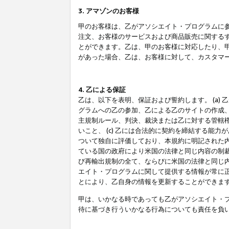
3. アマゾンのお客様
甲のお客様は、乙がアソシエイト・プログラムに
注文、お客様のサービスおよび商品販売に関する
とができます。乙は、甲のお客様に対応したり、
があった場合、乙は、お客様に対して、カスタマ
4. 乙による保証
乙は、以下を表明、保証および誓約します。 (a)
グラムへの乙の参加、乙による乙のサイトの作成
主規制ルール、判決、裁決または乙に対する管轄
いこと、 (c) 乙には合法的に契約を締結する能
ついて独自に評価しており、本規約に明記された内
ている国の政府により米国の法律と同じ内容の制裁
び再輸出規制の全て、ならびに米国の法律と同じ内
エイト・プログラムに関して提供する情報が常に
とにより、乙自身の情報を更新することができま
甲は、いかなる時であっても乙がアソシエイト・
待に基づき行ういかなる行為についても責任を負