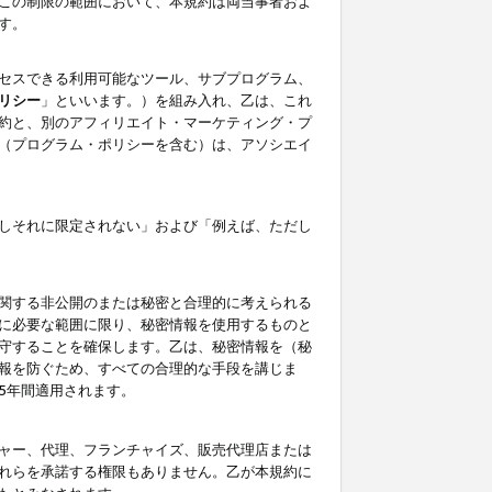
この制限の範囲において、本規約は両当事者およ
す。
セスできる利用可能なツール、サブプログラム、
リシー
」といいます。）を組み入れ、乙は、これ
約と、別のアフィリエイト・マーケティング・プ
（プログラム・ポリシーを含む）は、アソシエイ
しそれに限定されない」および「例えば、ただし
関する非公開のまたは秘密と合理的に考えられる
に必要な範囲に限り、秘密情報を使用するものと
守することを確保します。乙は、秘密情報を（秘
報を防ぐため、すべての合理的な手段を講じま
5年間適用されます。
ャー、代理、フランチャイズ、販売代理店または
れらを承諾する権限もありません。乙が本規約に