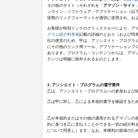
その他のサイト（それぞれを「
アマゾン・サイト
ンライン・ソフトウェア・アプリケーション（以
状態のリンクフォーマットが適切に使用され、お
お客様が特別リンクのクリックスルーにより、ア
グラム紹介料率表
記載の詳細のとおり（および同
伝の便宜のため、甲は、アソシエイト・プログラ
にその他のリンク用ツール、アプリケーションプロ
あります。プログラム・コンテンツからは、アマ
テンツは明確に除外されるものとします。
2. アソシエイト・プログラムの遵守要件
乙は、アソシエイト・プログラムへの参加および
乙は甲に対し、乙による本規約遵守を確認するた
乙が本規約またはその他の適用されるアマゾンの
約に基づき乙に支払うことができる一切の紹介料
について同意し）ます。なお、本権利の留保のた