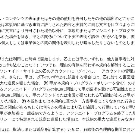
・コンテンツの表示またはその他の使用を許可したその他の場所のどこかに、
たは本規約に基づき事前に許可された内容と実質的に同じ文言を目立つように
前に文書により許可された場合以外に、本規約またはアソシエイト・プログラ
られた場合を除き、甲との関係について不実の表明や誇張（甲が乙を支援、後
る個人もしくは事業体との間の関係を表明したり暗示したりしないものとしま
録または利用した時点で開始します。乙または甲のいずれも、他方当事者に対
訟に持ち込むことなく）いつでも、理由の有無を問わず本規約を解除すること
アソシエイト・サイト上の乙のアカウントにログインし、「アカウントの管理
ます。さらに、甲は、以下のいずれかに該当する場合には、乙に対する書面通
の重大な違反を犯した場合、 (b) 甲が本規約（プログラム・ポリシーを含む）
によるアソシエイト・プログラムの参加に関連して甲が請求を受ける可能性または
参加に関連して、甲のブランドまたは名誉が損なわれる可能性があると甲が信じ
いた場合、 (f) 本規約または本規約に基づき一方当事者によりなされた行
または乙と関係があるもしくは何らかの理由により乙と協調して行動していると
) 甲が参加者に一般提供できるように、アソシエイト・プログラムを終了した
ポリシーにて特定される規定に違反した場合は、本規約の重大な違反とみなさ
例えば、取消しまたは返品を計算する）ために、解除後の合理的な期間におい