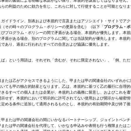
る事前の書面による明確な承諾がない限り、本規約を譲渡してはなりません。
れらの利益のために効力を生じ、これらに対して行使することが可能となりま
、ガイドライン、別表および本規約で言及またはアソシエイト・サイトでアク
版（その時々のプログラム・ポリシーの更新を含む）（以下「
プログラム・ポ
よびプログラム・ポリシーの間で矛盾がある場合、本規約が優先します。本規
で矛盾がある場合、別のプログラムに関しては当該契約が優先します。本規約
意であり、過去に行われたすべての合意および協議に優先します。
えば」という用語は、それぞれ「含むが、それに限定されない」、「例、ただ
供または乙がアクセスできるようにした、甲または甲の関連会社のいずれかに
おいても甲の独占的財産となります。乙は、本規約に基づく乙の履行に合理的
できるすべての個人または企業が、本規約上の義務に留意し、およびこれを遵
開示せず、本規約において明示的に許可されてない使用および開示から秘密情
に定める条件に追加して適用されるものとし、本規約の有効期間中及び終了後
と甲または甲の関連会社の間にいかなるパートナーシップ、ジョイントベンチ
甲または甲の関連会社を代理して、いかなる申込みや表明も行う権限またはこ