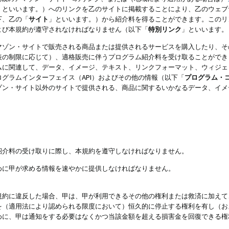
」といいます。）へのリンクを乙のサイトに掲載することにより、乙のウェブ
下、乙の「
サイト
」といいます。）から紹介料を得ることができます。このリ
よび本規約が遵守されなければなりません（以下「
特別リンク
」といいます。
マゾン・サイトで販売される商品または提供されるサービスを購入したり、そ
表の制限に応じて）、適格販売に伴うプログラム紹介料を受け取ることができ
ムに関連して、データ、イメージ、テキスト、リンクフォーマット、ウィジェ
グラムインターフェイス（API）およびその他の情報（以下「
プログラム・
ゾン・サイト以外のサイトで提供される、商品に関するいかなるデータ、イメ
紹介料の受け取りに際し、本規約を遵守しなければなりません。
めに甲が求める情報を速やかに提供しなければなりません。
規約に違反した場合、甲は、甲が利用できるその他の権利または救済に加えて
を（適用法により認められる限度において）恒久的に停止する権利を有し（お
めに、甲は通知をする必要はなくかつ当該金額を超える損害金を回復できる権