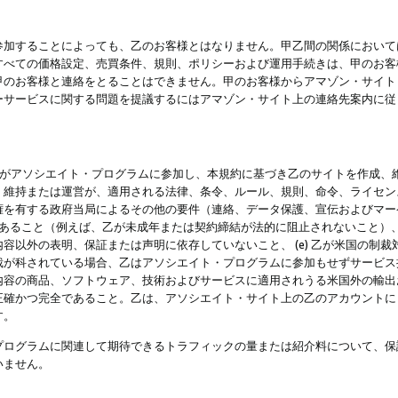
参加することによっても、乙のお客様とはなりません。甲乙間の関係において
すべての価格設定、売買条件、規則、ポリシーおよび運用手続きは、甲のお客
甲のお客様と連絡をとることはできません。甲のお客様からアマゾン・サイト
ーサービスに関する問題を提議するにはアマゾン・サイト上の連絡先案内に従
 乙がアソシエイト・プログラムに参加し、本規約に基づき乙のサイトを作成、維
、維持または運営が、適用される法律、条令、ルール、規則、命令、ライセン
権を有する政府当局によるその他の要件（連絡、データ保護、宣伝およびマー
力があること（例えば、乙が未成年または契約締結が法的に阻止されないこと）、 
容以外の表明、保証または声明に依存していないこと、 (e) 乙が米国の制
が科されている場合、乙はアソシエイト・プログラムに参加もせずサービス提供
容の商品、ソフトウェア、技術およびサービスに適用されうる米国外の輸出およ
正確かつ完全であること。乙は、アソシエイト・サイト上の乙のアカウントに
す。
プログラムに関連して期待できるトラフィックの量または紹介料について、保
いません。