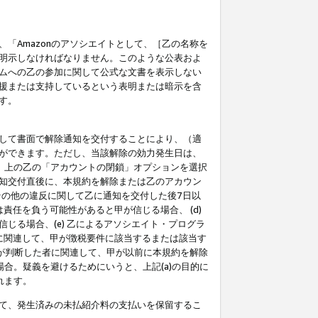
「Amazonのアソシエイトとして、［乙の名称を
明示しなければなりません。このような公表およ
ムへの乙の参加に関して公式な文書を表示しない
援または支持しているという表明または暗示を含
す。
して書面で解除通知を交付することにより、（適
ができます。ただし、当該解除の効力発生日は、
」上の乙の「アカウントの閉鎖」オプションを選択
知交付直後に、本規約を解除または乙のアカウン
のその他の違反に関して乙に通知を交付した後7日以
責任を負う可能性があると甲が信じる場合、 (d)
る場合、(e) 乙によるアソシエイト・プログラ
為に関連して、甲が徴税要件に該当するまたは該当す
甲が判断した者に関連して、甲が以前に本規約を解除
場合。疑義を避けるためにいうと、上記(a)の目的に
れます。
て、発生済みの未払紹介料の支払いを保留するこ