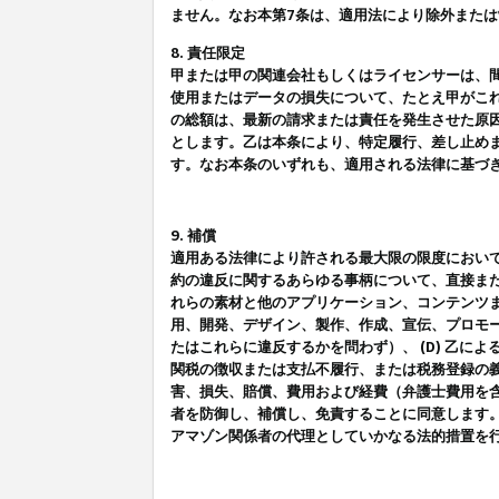
ません。なお本第7条は、適用法により除外また
8. 責任限定
甲または甲の関連会社もしくはライセンサーは、
使用またはデータの損失について、たとえ甲がこ
の総額は、最新の請求または責任を発生させた原
とします。乙は本条により、特定履行、差し止め
す。なお本条のいずれも、適用される法律に基づ
9. 補償
適用ある法律により許される最大限の限度におい
約の違反に関するあらゆる事柄について、直接また
れらの素材と他のアプリケーション、コンテンツま
用、開発、デザイン、製作、作成、宣伝、プロモー
たはこれらに違反するかを問わず）、 (D) 乙に
関税の徴収または支払不履行、または税務登録の義
害、損失、賠償、費用および経費（弁護士費用を
者を防御し、補償し、免責することに同意します
アマゾン関係者の代理としていかなる法的措置を