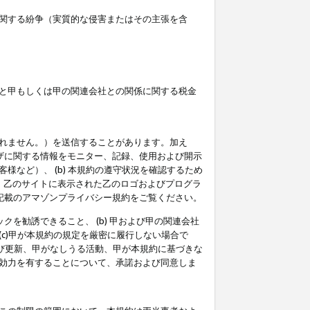
関する紛争（実質的な侵害またはその主張を含
と甲もしくは甲の関連会社との関係に関する税金
られません。）を送信することがあります。加え
ーザに関する情報をモニター、記録、使用および開示
など）、 (b) 本規約の遵守状況を確認するため
て、乙のサイトに表示された乙のロゴおよびプログラ
記載のアマゾンプライバシー規約をご覧ください。
クを勧誘できること、 (b) 甲および甲の関連会社
c)甲が本規約の規定を厳密に履行しない場合で
及び更新、甲がなしうる活動、甲が本規約に基づきな
効力を有することについて、承諾および同意しま