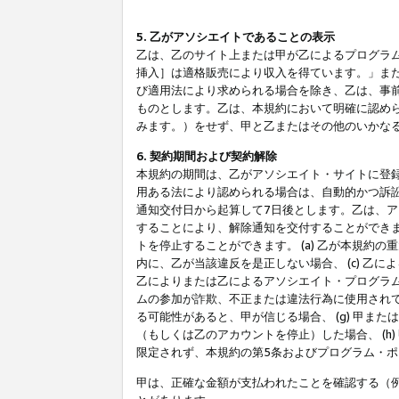
5. 乙がアソシエイトであることの表示
乙は、乙のサイト上または甲が乙によるプログラム
挿入］は適格販売により収入を得ています。」ま
び適用法により求められる場合を除き、乙は、事
ものとします。乙は、本規約において明確に認め
みます。）をせず、甲と乙またはその他のいかな
6. 契約期間および契約解除
本規約の期間は、乙がアソシエイト・サイトに登
用ある法により認められる場合は、自動的かつ訴
通知交付日から起算して7日後とします。乙は、
することにより、解除通知を交付することができ
トを停止することができます。 (a) 乙が本規約
内に、乙が当該違反を是正しない場合、 (c) 乙
乙によりまたは乙によるアソシエイト・プログラム
ムの参加が詐欺、不正または違法行為に使用されて
る可能性があると、甲が信じる場合、 (g) 甲
（もしくは乙のアカウントを停止）した場合、 (h
限定されず、本規約の第5条およびプログラム・
甲は、正確な金額が支払われたことを確認する（