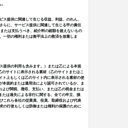
ん。
ビス提供に関連して生じる収益、利益、のれん、
さらに、サービス提供に関連して生じる甲の責任
たまたは支払うべき、紹介料の総額を超えないもの
、一切の権利または衡平法上の救済を放棄しま
ス提供の利用も含みます。）または乙による本規
は乙のサイトに表示される素材（乙のサイトまたはこ
サイト上もしくは乙のサイト内に表示される素材の使
用が本規約または適用法により認可されているか、ま
税金および関税、徴収、支払い、または乙の税金または
意または過失による非行に関する、全ての申立、損
びこれら各社の従業員、役員、取締役および代表
求の行使もしくは防御または権利の保護のために