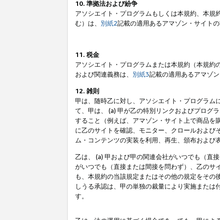
10. 準拠法および紛争
アソシエイト・プログラムもしくは本規約、本規
む）は、
別紙2
記載の適用あるアマゾン・サイトの
11. 税金
アソシエイト・プログラムまたは本規約（本規約
および関連義務は、
別紙3
記載の適用あるアマゾン
12. 雑則
甲は、随時乙に対し、アソシエイト・プログラム
て、甲は、 (a) 甲が乙の特別リンクおよびプ
すること（例えば、アマゾン・サイト上で商品を購
に乙のサイトを確認、モニター、クロールおよびそ
ム・コンテンツの実装を利用、再生、頒布および
乙は、 (a) 甲および甲の関連会社がいつでも（
がいつでも（直接または間接を問わず）、乙のサイ
も、本規約の当該規定またはその他の規定をその後
しうる承認は、甲の単独の裁量により実施または
す。