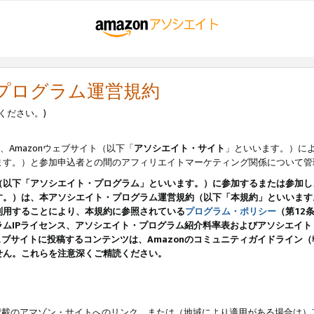
・プログラム運営規約
ください。)
、Amazonウェブサイト（以下「
アソシエイト・サイト
」といいます。）に
ます。）と参加申込者との間のアフィリエイトマーケティング関係について管
（以下「アソシエイト・プログラム」といいます。）に参加するまたは参加し
す。）は、本アソシエイト・プログラム運営規約（以下「本規約」といいます
利用することにより、本規約に参照されている
プログラム・ポリシー
（第12
ムIPライセンス、アソシエイト・プログラム紹介料率表およびアソシエイ
pのウェブサイトに投稿するコンテンツは、Amazonのコミュニティガイドライ
せん。これらを注意深くご精読ください。
載のアマゾン・サイトへのリンク、または（地域により適用がある場合は）