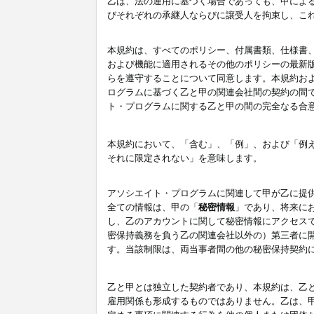
乙は、法の運用に基づく場合であっても、甲によ
びそれぞれの承継人ならびに譲受人を拘束し、こ
本規約は、すべてのポリシー、付属書類、仕様書
および機能に適用されるその他のポリシーの最新
らを遵守することについて同意します。本規約お
ログラムに基づく乙と甲の関連会社間の契約の間
ト・プログラムに関する乙と甲の間の完全なる合
本規約において、「含む」、「例」、および「例
それに限定されない」を意味します。
アソシエイト・プログラムに関連して甲が乙に提
全ての情報は、甲の「
秘密情報
」であり、将来に
し、乙のアカウントに関して秘密情報にアクセス
密保持義務を負う乙の関連会社以外の）第三者に
す。当該制限は、両当事者間の他の秘密保持契約
乙と甲とは独立した契約者であり、本規約は、乙
雇用関係も形成するものではありません。乙は、