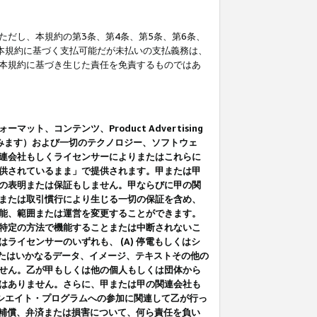
だし、本規約の第3条、第4条、第5条、第6条、
に本規約に基づく支払可能だが未払いの支払義務は、
本規約に基づき生じた責任を免責するものではあ
コンテンツ、Product Advertising
みます）および一切のテクノロジー、ソフトウェ
連会社もしくライセンサーによりまたはこれらに
供されているまま」で提供されます。甲または甲
の表明または保証もしません。甲ならびに甲の関
または取引慣行により生じる一切の保証を含め、
能、範囲または運営を変更することができます。
特定の方法で機能することまたは中断されないこ
イセンサーのいずれも、 (A) 停電もしくはシ
またはいかなるデータ、イメージ、テキストその他の
せん。乙が甲もしくは他の個人もしくは団体から
はありません。さらに、甲または甲の関連会社も
アソシエイト・プログラムへの参加に関連して乙が行っ
る補償、弁済または損害について、何ら責任を負い