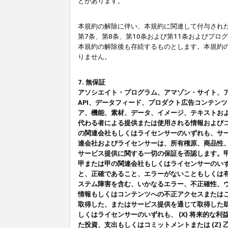
とがあります。
本規約の解除に伴い、本規約に関連して付与された
第7条、第8条、第10条および第11条およびプ
本規約の解除後も存続するものとします。本規約
りません。
7. 無保証
アソシエイト・プログラム、アマゾン・サイト、アマゾ
API、データフィード、プロダクト広告コンテン
ア、機能、素材、データ、イメージ、テキストお
代わる者による提供または使用される情報および
の関連会社もしくはライセンサーのいずれも、サ
連会社およびライセンサーは、所有権原、商品性
サービス提供に関する一切の保証を否認します。
甲または甲の関連会社もしくはライセンサーのい
と、正確であること、エラーがないこともしくは有
ステム障害を含む、いかなるエラー、不正確性、ウ
情報もしくはコンテンツへの不正アクセスまたは
取得した、またはサービス提供を通じて取得した
しくはライセンサーのいずれも、 (X) 将来的な
た投資、支出もしくはコミットメントまたは (Z