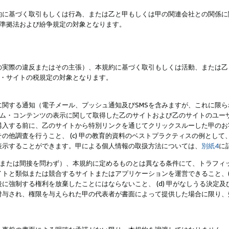
約に基づく取引もしくは行為、または乙と甲もしくは甲の関連会社との関係に
準拠法および紛争規定の対象となります。
の実際の違反またはその主張）、本規約に基づく取引もしくは活動、または乙
・サイトの税規定の対象となります。
に関する通知（電子メール、プッシュ通知及びSMSを含みますが、これに限
ログラム・コンテンツの表示に関して取得した乙のサイトおよび乙のサイトのユ
入する前に、乙のサイトから特別リンクを通じてクリックスルーした甲のお客様
の他調査を行うこと、 (c) 甲の教育的資料のベストプラクティスの例とし
表示することができます。甲による個人情報の取扱方法については、
別紙4
に
直接または間接を問わず）、本規約に定めるものとは異なる条件にて、トラフィッ
トと類似または競合するサイトまたはアプリケーションを運営できること、(
に強制する権利を放棄したことにはならないこと、 (d) 甲がなしうる決定
付与され、権限を与えられた甲の代表者が書面によって提供した場合に限り、