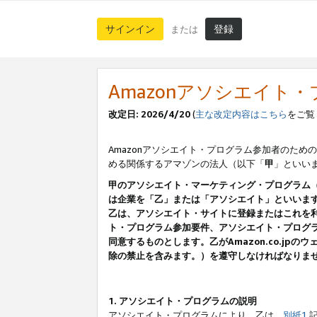
サインイン
登録
または
Amazonアソシエイト
改定日: 2026/4/20
(
主な改定内容はこちら
をご覧
Amazonアソシエイト・プログラム参加者のための
める関係するアマゾンの法人（以下「
甲
」といい
甲のアソシエイト・マーケティング・プログラム
は企業を「乙」または「アソシエイト」といいま
乙は、アソシエイト・サイトに登録またはこれを
ト・プログラム参加要件、アソシエイト・プログラ
同意するものとします。乙がAmazon.co.j
除の禁止を含みます。）を遵守しなければなりま
1. アソシエイト・プログラムの説明
アソシエイト・プログラムにより、乙は、
別紙1
記