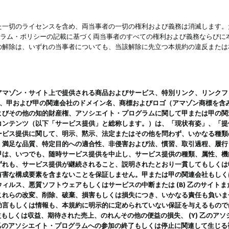
一切のライセンスを含め、両当事者の一切の権利および義務は消滅します。た
ログラム・ポリシーの記載に基づく両当事者のすべての権利および義務ならび
の解除は、いずれの当事者についても、当該解除に先立つ本規約の違反または
ン・サイト上で提供される商品およびサービス、特別リンク、リンクフォーマット、
ツ、甲および甲の関連会社のドメイン名、商標およびロゴ（アマゾン商標を含
よびその他の知的財産権、アソシエイト・プログラムに関して甲または甲の関
コンテンツ（以下「サービス提供」と総称します。）は、「現状有姿」、「提
ービス提供に関して、明示、黙示、法定またはその他を問わず、いかなる種類
、満足な品質、特定目的への適合性、非侵害および法、慣習、取引過程、履行
甲は、いつでも、随時サービス提供を中止し、サービス提供の種類、属性、機
ずれも、サービス提供が継続されること、説明されたとおり一貫してもしくは
害な構成要素を含まないことを保証しません。甲または甲の関連会社もしくはラ
ィルス、悪質ソフトウェアもしくはサービスの中断または (B) 乙のサイト
これらの改変、削除、破棄、損害もしくは損失につき、いかなる責任も負いま
助言もしくは情報も、本規約に明示的に定められていない保証を与えるもので
利益もしくは収益、期待された売上、のれんその他の便益の損失、 (Y) 乙の
) 乙のアソシエイト・プログラムへの参加の終了もしくは停止に関連して生じ