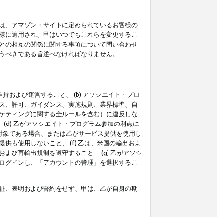
は、アマゾン・サイトに定められているお客様の
様に適用され、甲はいつでもこれらを変更するこ
との相互の関係に関する事項について問い合わせ
うべきである旨述べなければなりません。
持および運営すること、 (b) アソシエイト・プロ
ス、許可、ガイダンス、実施規則、業界標準、自
ケティングに関する全ルールを含む）に違反しな
(d) 乙がアソシエイト・プログラム参加の利点に
裁対象である場合、または乙がサービス提供を使用し
も使用しないこと、 (f) 乙は、米国の輸出およ
び再輸出規制を遵守すること、 (g) 乙がアソシ
ログインし、「アカウントの管理」を選択するこ
証、表明および誓約をせず、甲は、乙が自身の期