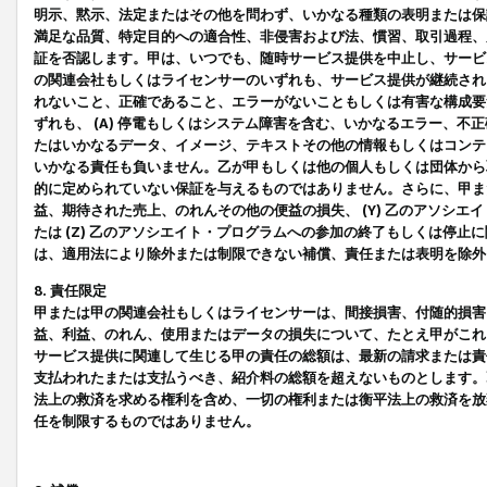
明示、黙示、法定またはその他を問わず、いかなる種類の表明または保
満足な品質、特定目的への適合性、非侵害および法、慣習、取引過程、
証を否認します。甲は、いつでも、随時サービス提供を中止し、サービ
の関連会社もしくはライセンサーのいずれも、サービス提供が継続され
れないこと、正確であること、エラーがないこともしくは有害な構成要
ずれも、 (A) 停電もしくはシステム障害を含む、いかなるエラー、不
たはいかなるデータ、イメージ、テキストその他の情報もしくはコンテ
いかなる責任も負いません。乙が甲もしくは他の個人もしくは団体から
的に定められていない保証を与えるものではありません。さらに、甲また
益、期待された売上、のれんその他の便益の損失、 (Y) 乙のアソシ
たは (Z) 乙のアソシエイト・プログラムへの参加の終了もしくは停
は、適用法により除外または制限できない補償、責任または表明を除外
8. 責任限定
甲または甲の関連会社もしくはライセンサーは、間接損害、付随的損害
益、利益、のれん、使用またはデータの損失について、たとえ甲がこれ
サービス提供に関連して生じる甲の責任の総額は、最新の請求または責
支払われたまたは支払うべき、紹介料の総額を超えないものとします。
法上の救済を求める権利を含め、一切の権利または衡平法上の救済を放
任を制限するものではありません。