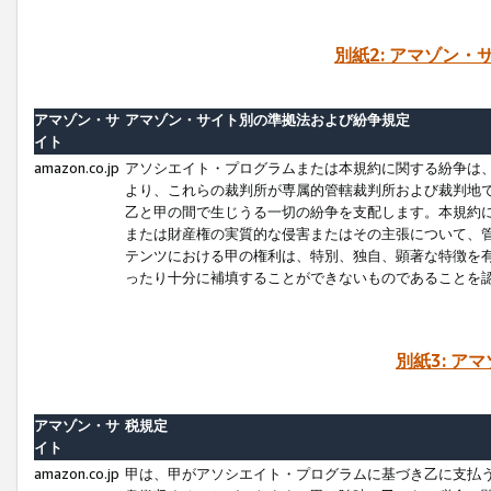
別紙2: アマゾン
アマゾン・サ
アマゾン・サイト別の準拠法および紛争規定
イト
amazon.co.jp
アソシエイト・プログラムまたは本規約に関する紛争は
より、これらの裁判所が専属的管轄裁判所および裁判地
乙と甲の間で生じうる一切の紛争を支配します。本規約
または財産権の実質的な侵害またはその主張について、
テンツにおける甲の権利は、特別、独自、顕著な特徴を
ったり十分に補填することができないものであることを
別紙3: ア
アマゾン・サ
税規定
イト
amazon.co.jp
甲は、甲がアソシエイト・プログラムに基づき乙に支払