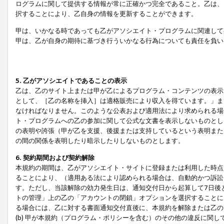
ログラムに関して提供する情報が常に正確かつ完全であること。乙は、
択することにより、乙自身の情報を更新することができます。
甲は、いかなる時であっても乙がアソシエイト・プログラムに関連して
甲は、乙が自身の期待に基づき行ういかなる行為についても責任を負い
5. 乙がアソシエイトであることの表示
乙は、乙のサイト上または甲が乙によるプログラム・コンテンツの表示ま
として、［乙の名称を挿入］は適格販売により収入を得ています。」ま
なければなりません。このような公表および適用法により求められる場
ト・プログラムへの乙の参加に関して公式な文書を表示しないものとし
の表明や誇張（甲が乙を支援、後援または支持しているという表明また
の間の関係を表明したり暗示したりしないものとします。
6. 契約期間および契約解除
本規約の期間は、乙がアソシエイト・サイトに登録または利用した時点
ることにより、（適用ある法により認められる場合は、自動的かつ訴訟
す。ただし、当該解除の効力発生日は、通知交付日から起算して7日後
トの管理」上の乙の「アカウントの閉鎖」オプションを選択することに
る場合には、乙に対する書面通知交付直後に、本規約を解除または乙のア
(b) 甲が本規約（プログラム・ポリシーを含む）のその他の違反に関し