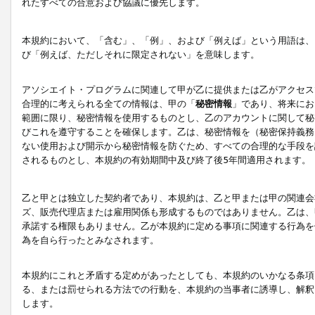
れたすべての合意および協議に優先します。
本規約において、「含む」、「例」、および「例えば」という用語は、
び「例えば、ただしそれに限定されない」を意味します。
アソシエイト・プログラムに関連して甲が乙に提供または乙がアクセス
合理的に考えられる全ての情報は、甲の「
秘密情報
」であり、将来にお
範囲に限り、秘密情報を使用するものとし、乙のアカウントに関して秘
びこれを遵守することを確保します。乙は、秘密情報を（秘密保持義務
ない使用および開示から秘密情報を防ぐため、すべての合理的な手段を
されるものとし、本規約の有効期間中及び終了後5年間適用されます。
乙と甲とは独立した契約者であり、本規約は、乙と甲または甲の関連会
ズ、販売代理店または雇用関係も形成するものではありません。乙は、
承諾する権限もありません。乙が本規約に定める事項に関連する行為を
為を自ら行ったとみなされます。
本規約にこれと矛盾する定めがあったとしても、本規約のいかなる条項
る、または罰せられる方法での行動を、本規約の当事者に誘導し、解釈
します。