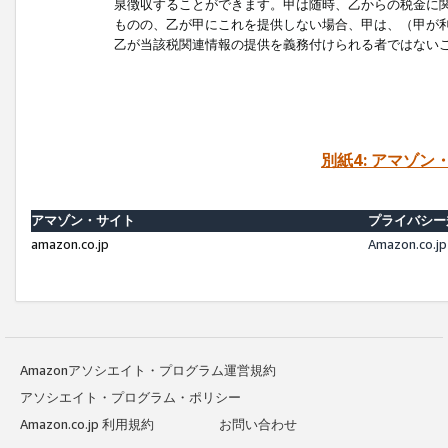
泉徴収することができます。甲は随時、乙からの税金に
ものの、乙が甲にこれを提供しない場合、甲は、（甲が
乙が当該税関連情報の提供を義務付けられる者ではない
別紙4: アマゾ
アマゾン・サイト
プライバシー
amazon.co.jp
Amazon.c
Amazonアソシエイト・プログラム運営規約
アソシエイト・プログラム・ポリシー
Amazon.co.jp 利用規約
お問い合わせ