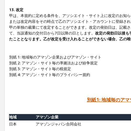
13. 改定
甲は、本規約に定める条件を、アソシエイト・サイト上に改定のお知ら
または改定内容をその時点で乙のアソシエイト・アカウントに登録され
甲の単独の裁量にて改定することができます。改定の発効日は、記載さ
て、当該通知の交付日から7日以降の日とします。
改定の発効日以後も
たこととなります。乙が改定を受け入れることができない場合、乙の唯
別紙 1: 地域毎のアマゾン企業およびアマゾン・サイト
別紙 2: アマゾン・サイト毎の準拠法および紛争規定
別紙 3: アマゾン・サイト毎の税規定
別紙 4: アマゾン・サイト毎のプライバシー規約
別紙1: 地域毎のア
地域
アマゾン企業
日本
アマゾンジャパン合同会社