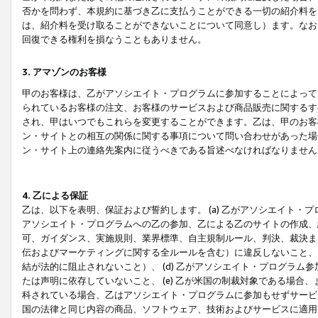
否かを問わず、本規約に基づき乙に支払うことができる一切の紹介料を
は、紹介料を受け取ることができないことについて同意し）ます。なお
回復できる権利を損なうこともありません。
3. アマゾンのお客様
甲のお客様は、乙がアソシエイト・プログラムに参加することによって
られているお客様の注文、お客様のサービスおよび商品販売に関するす
され、甲はいつでもこれらを変更することができます。乙は、甲のお客
ン・サイトとの相互の関係に関する事項について問い合わせがあった場
ン・サイト上の連絡先案内に従うべきである旨述べなければなりません
4. 乙による保証
乙は、以下を表明、保証および誓約します。 (a) 乙がアソシエイト・
アソシエイト・プログラムへの乙の参加、乙による乙のサイトの作成、
可、ガイダンス、実施規則、業界標準、自主規制ルール、判決、裁決ま
伝およびマーケティングに関する全ルールを含む）に違反しないこと、 
結が法的に阻止されないこと）、 (d) 乙がアソシエイト・プログラ
たは声明に依存していないこと、 (e) 乙が米国の制裁対象である場
科されている場合、乙はアソシエイト・プログラムに参加もせずサービス
国の法律と同じ内容の商品、ソフトウェア、技術およびサービスに適用さ