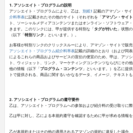
1. アソシエイト・プログラムの説明
アソシエイト・プログラムにより、乙は、
別紙1
記載のアマゾン・サイ
介料率表
に記載されたその他のサイト（それぞれを「
アマゾン・サイト
ト、ソーシャルメディアコンテンツまたはオンライン・ソフトウェア・
きます。このリンクには、甲が提供する特別な「
タグが付いた
」状態の
（以下「
特別リンク
」といいます。）。
お客様が特別リンクのクリックスルーにより、アマゾン・サイトで販売
アソシエイト・プログラム紹介料率表
記載の詳細のとおり（および同表
によるこれらの商品およびサービスの宣伝の便宜のため、甲は、アソシ
ト、ウィジェット、リンク、マーケティングコンテンツならびにその他
他の情報（以下「
プログラム・コンテンツ
」といいます。）を乙に提供
トで提供される、商品に関するいかなるデータ、イメージ、テキストも
2. アソシエイト・プログラムの遵守要件
乙は、アソシエイト・プログラムへの参加および紹介料の受け取りに際
乙は甲に対し、乙による本規約遵守を確認するために甲が求める情報を
乙が本規約またはその他の適用されるアマゾンの規約に違反した場合、