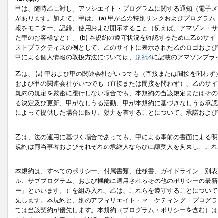
甲は、随時乙に対し、アソシエイト・プログラムに関する通知（電子メ
があります。加えて、甲は、 (a) 甲が乙の特別リンクおよびプログ
報をモニター、記録、使用および開示すること（例えば、アマゾン・サ
た甲のお客様など）、 (b) 本規約の遵守状況を確認するために乙のサイ
ストプラクティスの例として、乙のサイトに表示された乙のロゴおよび
甲による個人情報の取扱方法については、
別紙4
に記載のアマゾンプラ
乙は、 (a) 甲および甲の関連会社がいつでも（直接または間接を問わず
および甲の関連会社がいつでも（直接または間接を問わず）、乙のサイ
規約の規定を厳密に履行しない場合でも、本規約の当該規定またはその他
る決定及び更新、甲がなしうる活動、甲が本規約に基づきなしうる承認
によって提供した場合に限り、効力を有することについて、承諾および
乙は、法の運用に基づく場合であっても、甲による事前の書面による明
規約は両当事者およびそれぞれの承継人ならびに譲受人を拘束し、これ
本規約は、すべてのポリシー、付属書類、仕様書、ガイドライン、別表
ル、サブプログラム、および機能に適用されるその他のポリシーの最新
ー
」といいます。）を組み入れ、乙は、これらを遵守することについて
先します。本規約と、別のアフィリエイト・マーケティング・プログラ
ては当該契約が優先します。本規約（プログラム・ポリシーを含む）は