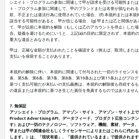
シエイト・プログラムの参加に関連して甲が請求を受ける可能性または責
ト・プログラム参加に関連して、甲のブランドまたは名誉が損なわれる可
欺、不正または違法行為に使用されていた場合、 (f) 本規約または
該当する可能性があると、甲が信じる場合、 (g) 甲または乙と関係
て、甲が以前に本規約を解除（もしくは乙のアカウントを停止）した場合
合。疑義を避けるためにいうと、上記(a)の目的に限定されず、本規約
重大な違反とみなされます。
甲は、正確な金額が支払われたことを確認する（例えば、取消しまたは
支払いを保留することがあります。
本規約の解除に伴い、本規約に関連して付与された一切のライセンスを
条、第5条、第6条、第7条、第8条、第10条および第11条およびプ
基づく支払可能だが未払いの支払義務は、本規約の解除後も存続するも
の違反または本規約に基づき生じた責任を免責するものではありません
7. 無保証
アソシエイト・プログラム、アマゾン・サイト、アマゾン・サイト上で
Product Advertising API、データフィード、プロダクト
す）および一切のテクノロジー、ソフトウェア、機能、素材、データ、
甲または甲の関連会社もしくライセンサーによりまたはこれらに代わる
します。）は、「現状有姿」、「提供されているまま」で提供されます