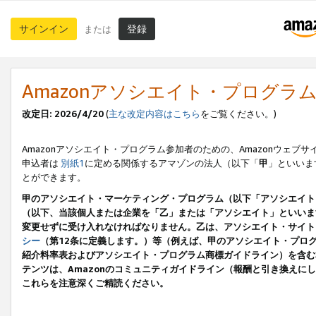
サインイン
登録
または
Amazonアソシエイト・プログラ
改定日: 2026/4/20
(
主な改定内容はこちら
をご覧ください。)
Amazonアソシエイト・プログラム参加者のための、Amazonウェブサ
申込者は
別紙1
に定める関係するアマゾンの法人（以下「
甲
」といいま
とができます。
甲のアソシエイト・マーケティング・プログラム（以下「アソシエイト
（以下、当該個人または企業を「乙」または「アソシエイト」といいま
変更せずに受け入れなければなりません。乙は、アソシエイト・サイト
シー
（第12条に定義します。）等（例えば、甲のアソシエイト・プロ
紹介料率表およびアソシエイト・プログラム商標ガイドライン）を含む本規
テンツは、Amazonのコミュニティガイドライン（報酬と引き換え
これらを注意深くご精読ください。