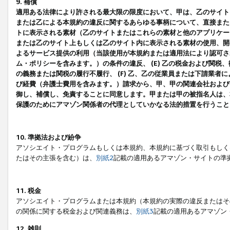
9. 補償
適用ある法律により許される最大限の限度において、甲は、乙のサイト
または乙による本規約の違反に関するあらゆる事柄について、直接または
トに表示される素材（乙のサイトまたはこれらの素材と他のアプリケーシ
または乙のサイト上もしくは乙のサイト内に表示される素材の使用、開発
よるサービス提供の利用（当該使用が本規約または適用法により認可され
ム・ポリシーを含みます。）の条件の違反、 (E) 乙の税金および関
の義務または関税の履行不履行、 (F) 乙、乙の従業員または下請業
び経費（弁護士費用を含みます。）請求から、甲、甲の関連会社および
御し、補償し、免責することに同意します。甲または甲の被指名人は、
保護のためにアマゾン関係者の代理としていかなる法的措置を行うこと
10. 準拠法および紛争
アソシエイト・プログラムもしくは本規約、本規約に基づく取引もしく
たはその主張を含む）は、
別紙2
記載の適用あるアマゾン・サイトの準
11. 税金
アソシエイト・プログラムまたは本規約（本規約の実際の違反またはそ
の関係に関する税金および関連義務は、
別紙3
記載の適用あるアマゾン
12. 雑則